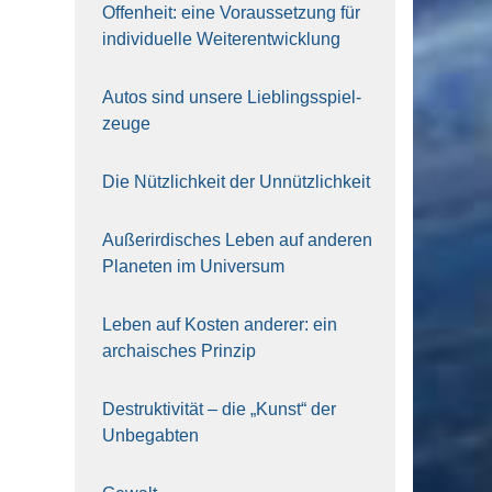
Offen­heit: eine Vor­aus­set­zung für
indi­vi­du­el­le Wei­ter­ent­wick­lung
Autos sind unse­re Lieb­lings­spiel­
zeu­ge
Die Nütz­lich­keit der Unnütz­lich­keit
Außer­ir­di­sches Leben auf ande­ren
Pla­ne­ten im Uni­ver­sum
Leben auf Kos­ten ande­rer: ein
archai­sches Prin­zip
Destruk­ti­vi­tät – die „Kunst“ der
Unbe­gab­ten