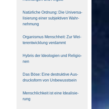
Natür­li­che Ord­nung: Die Uni­ver­sa­
li­sie­rung einer sub­jek­ti­ven Wahr­
neh­mung
Orga­nis­mus Mensch­heit: Zur Wei­
ter­ent­wick­lung ver­dammt
Hybris der Ideo­lo­gien und Reli­gio­
nen
Das Böse: Eine destruk­ti­ve Aus­
drucks­form von Unbe­wusst­sein
Mensch­lich­keit ist eine Idea­li­sie­
rung