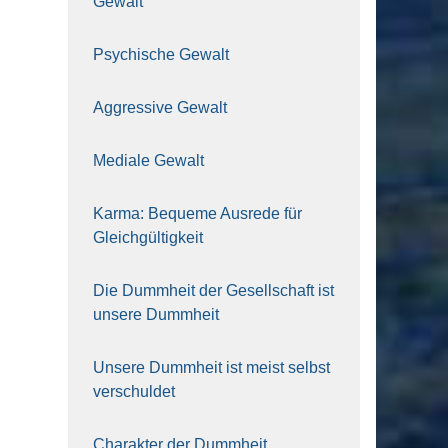
Gewalt
Psy­chi­sche Gewalt
Aggres­si­ve Gewalt
Media­le Gewalt
Kar­ma: Beque­me Aus­re­de für
Gleich­gül­tig­keit
Die Dumm­heit der Gesell­schaft ist
unse­re Dumm­heit
Unse­re Dumm­heit ist meist selbst
ver­schul­det
Cha­rak­ter der Dumm­heit