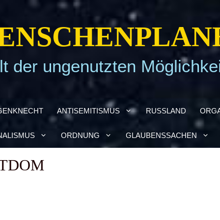
EN­SCHEN­PLA­N
t der ungenutzten Möglichke
GEN­KNECHT
ANTI­SE­MI­TIS­MUS
RUSS­LAND
ORGA
NA­LIS­MUS
ORD­NUNG
GLAU­BENS­SA­CHEN
ST­DOM