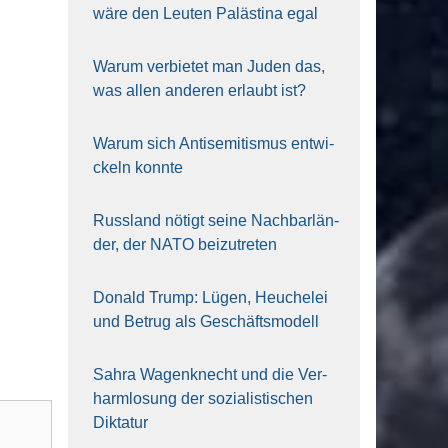
wäre den Leu­ten Paläs­ti­na egal
War­um ver­bie­tet man Juden das,
was allen ande­ren erlaubt ist?
War­um sich Anti­se­mi­tis­mus ent­wi­
ckeln konn­te
Russ­land nötigt sei­ne Nach­bar­län­
der, der NATO bei­zu­tre­ten
Donald Trump: Lügen, Heu­che­lei
und Betrug als Geschäfts­mo­dell
Sahra Wagen­knecht und die Ver­
harm­lo­sung der sozia­lis­ti­schen
Dik­ta­tur