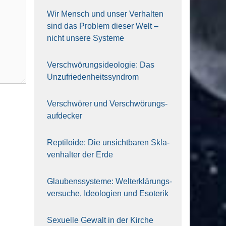
Wir Mensch und unser Ver­hal­ten
sind das Pro­blem die­ser Welt –
nicht unse­re Sys‍te‍me
Ver­schwö­rungs­ideo­lo­gie: Das
Unzufrieden­heitssyndrom
Ver­schwö­rer und Verschwörungs­
aufdecker
Rep­ti­lo­ide: Die unsicht­ba­ren Skla­
ven­hal­ter der Erde
Glau­bens­sys­te­me: Welt­erklä­rungs­
ver­su­che, Ideo­lo­gien und Eso­te­rik
Sexu­el­le Gewalt in der Kir­che