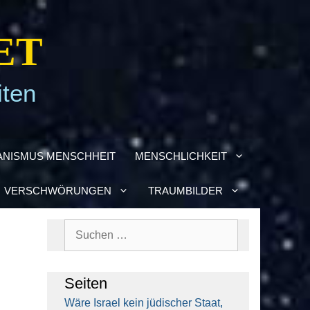
ET
iten
­NIS­MUS MENSCH­HEIT
MENSCH­LICH­KEIT
VER­SCHWÖ­RUN­GEN
TRAUM­BIL­DER
Suchen
nach:
Sei­ten
Wäre Isra­el kein jüdi­scher Staat,