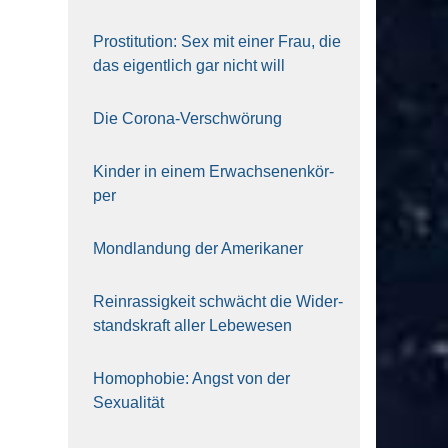
Pro­sti­tu­ti­on: Sex mit einer Frau, die
das eigent­lich gar nicht will
Die Coro­na-Ver­schwö­rung
Kin­der in einem Erwach­se­nen­kör­
per
Mond­lan­dung der Ame­ri­ka­ner
Rein­ras­sig­keit schwächt die Wider­
stands­kraft aller Lebe­we­sen
Homo­pho­bie: Angst von der
Sexua­li­tät