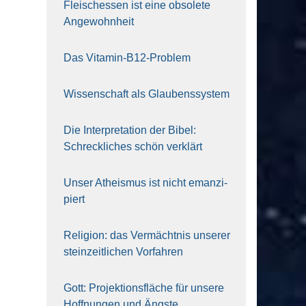
Fleisch­essen ist eine obso­le­te
An‍ge‍wohn‍heit
Das Vit­amin-B12-Pro­blem
Wis­sen­schaft als Glau­bens­sys­tem
Die Inter­pre­ta­ti­on der Bibel:
Schreck­li­ches schön ver­klärt
Unser Athe­is­mus ist nicht eman­zi­
piert
Reli­gi­on: das Ver­mächt­nis unse­rer
stein­zeit­li­chen Vor­fah­ren
Gott: Pro­jek­ti­ons­flä­che für unse­re
Hoff­nun­gen und Ängs­te