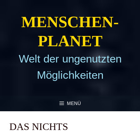
Zum
Inhalt
MEN­SCHEN­
springen
PLA­NET
Welt der ungenutzten
Möglichkeiten
MENÜ
DAS NICHTS