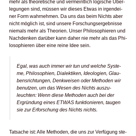
mehr als theo­re­ti­sche und ver­meint­lich logi­sche Über­
le­gun­gen sind, müs­sen wir die­ses Etwas in irgend­ei­
ner Form wahr­neh­men. Da uns das beim Nichts aber
nicht mög­lich ist, sind unse­re For­schungs­er­geb­nis­se
nie­mals mehr als Theo­rien. Unser Phi­lo­so­phie­ren und
Nach­den­ken dar­über kann daher nie mehr als das Phi­
lo­so­phie­ren über eine rei­ne Idee sein.
Egal, was auch immer wir tun und wel­che Sys­te­
me, Phi­lo­so­phien, Dia­lek­ti­ken, Ideo­lo­gien, Glau­
bens­rich­tun­gen, Denk­wei­sen oder Metho­den wir
benut­zen, um das Wesen des Nichts aus­zu­
leuch­ten: Wenn die­se Metho­den auch bei der
Ergrün­dung eines ETWAS funk­tio­nie­ren, tau­gen
sie zur Erfor­schung des Nichts nichts.
Tat­sa­che ist: Alle Metho­den, die uns zur Ver­fü­gung ste­