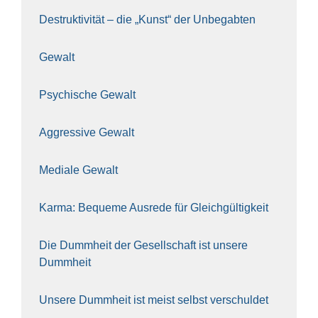
Destruk­ti­vi­tät – die „Kunst“ der Unbe­gab­ten
Gewalt
Psy­chi­sche Gewalt
Aggres­si­ve Gewalt
Media­le Gewalt
Kar­ma: Beque­me Aus­re­de für Gleich­gül­tig­keit
Die Dumm­heit der Gesell­schaft ist unse­re
Dumm­heit
Unse­re Dumm­heit ist meist selbst ver­schul­det