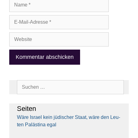
Name
E-
Mail-
Adresse
Website
Suchen
nach:
Sei­ten
Wäre Isra­el kein jüdi­scher Staat, wäre den Leu­
ten Paläs­ti­na egal