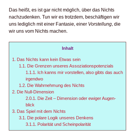
Das heißt, es ist gar nicht mög­lich, über das Nichts
nach­zu­den­ken. Tun wir es trotz­dem, beschäf­ti­gen wir
uns ledig­lich mit einer Fan­ta­sie, einer
Vor­stel­lung
, die
wir uns vom Nichts machen.
Inhalt
1.
Das Nichts kann kein Etwas sein
1.1.
Die Gren­zen unse­res Asso­zia­ti­ons­po­ten­zi­als
1.1.1.
Ich kanns mir vor­stel­len, also gibts das auch
irgend­wo
1.2.
Die Wahr­neh­mung des Nichts
2.
Die Null-Dimen­si­on
2.0.1.
Die Zeit – Dimen­si­on oder ewi­ger Augen­
blick
3.
Das Spiel mit dem Nichts
3.1.
Die pola­re Logik unse­res Den­kens
3.1.1.
Pola­ri­tät und Schein­po­la­ri­tät