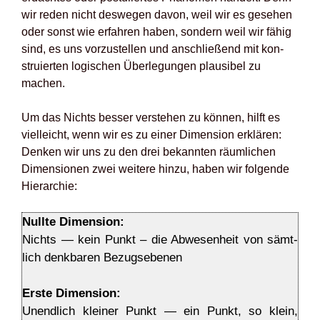
wir reden nicht des­we­gen davon, weil wir es gese­hen
oder sonst wie erfah­ren haben, son­dern weil wir fähig
sind, es uns vor­zu­stel­len und anschlie­ßend mit kon­
stru­ier­ten logi­schen Über­le­gun­gen plau­si­bel zu
machen.
Um das Nichts bes­ser ver­ste­hen zu kön­nen, hilft es
viel­leicht, wenn wir es zu einer Dimen­si­on erklä­ren:
Den­ken wir uns zu den drei bekann­ten räum­li­chen
Dimen­sio­nen zwei wei­te­re hin­zu, haben wir fol­gen­de
Hier­ar­chie:
Null­te Dimen­si­on:
Nichts — kein Punkt – die Abwe­sen­heit von sämt­
lich denk­ba­ren Bezugs­ebe­nen
Ers­te Dimen­si­on:
Unend­lich klei­ner Punkt — ein Punkt, so klein,