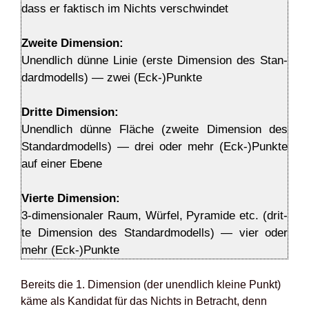
dass er fak­tisch im Nichts ver­schwin­det
Zwei­te Dimen­si­on:
Unend­lich dün­ne Linie (ers­te Dimen­si­on des Stan­
dard­mo­dells) — zwei (Eck-)Punkte
Drit­te Dimen­si­on:
Unend­lich dün­ne Flä­che (zwei­te Dimen­si­on des
Stan­dard­mo­dells) — drei oder mehr (Eck-)Punkte
auf einer Ebe­ne
Vier­te Dimen­si­on:
3‑dimensionaler Raum, Wür­fel, Pyra­mi­de etc. (drit­
te Dimen­si­on des Stan­dard­mo­dells) — vier oder
mehr (Eck-)Punkte
Bereits die 1. Dimen­si­on (der unend­lich klei­ne Punkt)
käme als Kan­di­dat für das Nichts in Betracht, denn