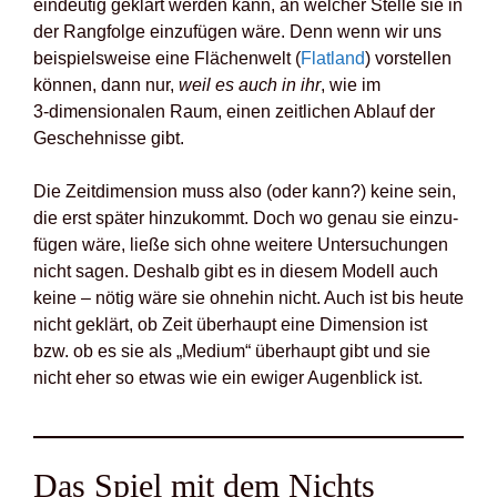
ein­deu­tig geklärt wer­den kann, an wel­cher Stel­le sie in
der Rang­fol­ge ein­zu­fü­gen wäre. Denn wenn wir uns
bei­spiels­wei­se eine Flä­chen­welt (
Flat­land
) vor­stel­len
kön­nen, dann nur,
weil es auch in ihr
, wie im
3‑dimensionalen Raum, einen zeit­li­chen Ablauf der
Gescheh­nis­se gibt.
Die Zeit­di­men­si­on muss also (oder kann?) kei­ne sein,
die erst spä­ter hin­zu­kommt. Doch wo genau sie ein­zu­
fü­gen wäre, lie­ße sich ohne wei­te­re Unter­su­chun­gen
nicht sagen. Des­halb gibt es in die­sem Modell auch
kei­ne – nötig wäre sie ohne­hin nicht. Auch ist bis heu­te
nicht geklärt, ob Zeit über­haupt eine Dimen­si­on ist
bzw. ob es sie als „Medi­um“ über­haupt gibt und sie
nicht eher so etwas wie ein ewi­ger Augen­blick ist.
Das Spiel mit dem Nichts