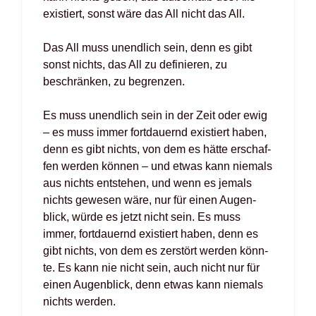
exis­tiert, sonst wäre das All nicht das All.
Das All muss unend­lich sein, denn es gibt
sonst nichts, das All zu defi­nie­ren, zu
beschrän­ken, zu begren­zen.
Es muss unend­lich sein in der Zeit oder ewig
– es muss immer fort­dau­ernd exis­tiert haben,
denn es gibt nichts, von dem es hät­te erschaf­
fen wer­den kön­nen – und etwas kann nie­mals
aus nichts ent­ste­hen, und wenn es jemals
nichts gewe­sen wäre, nur für einen Augen­
blick, wür­de es jetzt nicht sein. Es muss
immer, fort­dau­ernd exis­tiert haben, denn es
gibt nichts, von dem es zer­stört wer­den könn­
te. Es kann nie nicht sein, auch nicht nur für
einen Augen­blick, denn etwas kann nie­mals
nichts wer­den.