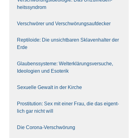
heitssyndrom
Ver­schwö­rer und Verschwörungs­aufdecker
Rep­ti­lo­ide: Die unsicht­ba­ren Skla­ven­hal­ter der
Erde
Glau­bens­sys­te­me: Welt­erklä­rungs­ver­su­che,
Ideo­lo­gien und Eso­te­rik
Sexu­el­le Gewalt in der Kir­che
Pro­sti­tu­ti­on: Sex mit einer Frau, die das eigent­
lich gar nicht will
Die Coro­na-Ver­schwö­rung