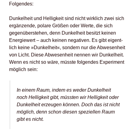
Fol­gen­des:
Dun­kel­heit und Hel­lig­keit sind nicht wirk­lich zwei sich
ergän­zen­de, pola­re Grö­ßen oder Wer­te, die sich
gegen­über­ste­hen, denn Dun­kel­heit besitzt kei­nen
Ener­gie­wert – auch kei­nen nega­ti­ven. Es gibt eigent­
lich kei­ne »Dun­kel­heit«, son­dern nur die Abwe­sen­heit
von Licht. Die­se Abwe­sen­heit nen­nen wir Dun­kel­heit.
Wenn es nicht so wäre, müss­te fol­gen­des Expe­ri­ment
mög­lich sein:
In einem Raum, indem es weder Dun­kel­heit
noch Hel­lig­keit gibt, müss­ten wir Hel­lig­keit oder
Dun­kel­heit erzeu­gen kön­nen. Doch das ist nicht
mög­lich, denn schon die­sen spe­zi­el­len Raum
gibt es nicht.