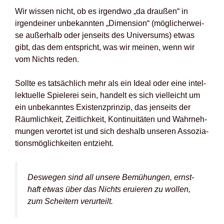
Wir wis­sen nicht, ob es irgend­wo „da drau­ßen“ in
irgend­ei­ner unbe­kann­ten „Dimen­si­on“ (mög­li­cher­wei­
se außer­halb oder jen­seits des Uni­ver­sums) etwas
gibt, das dem ent­spricht, was wir mei­nen, wenn wir
vom Nichts reden.
Soll­te es tat­säch­lich mehr als ein Ide­al oder eine intel­
lek­tu­el­le Spie­le­rei sein, han­delt es sich viel­leicht um
ein unbe­kann­tes Exis­tenz­prin­zip, das jen­seits der
Räum­lich­keit, Zeit­lich­keit, Kon­ti­nui­tä­ten und Wahr­neh­
mun­gen ver­or­tet ist und sich des­halb unse­ren Asso­zia­
ti­ons­mög­lich­kei­ten ent­zieht.
Des­we­gen sind all unse­re Bemü­hun­gen,
ernst­
haft
etwas über das Nichts eru­ie­ren zu wol­len,
zum Schei­tern ver­ur­teilt.