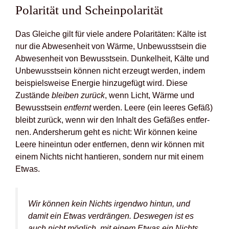
Pola­ri­tät und Schein­po­la­ri­tät
Das Glei­che gilt für vie­le ande­re Pola­ri­tä­ten: Käl­te ist
nur die Abwe­sen­heit von Wär­me, Unbe­wusst­sein die
Abwe­sen­heit von Bewusst­sein. Dun­kel­heit, Käl­te und
Unbe­wusst­sein kön­nen nicht erzeugt wer­den, indem
bei­spiels­wei­se Ener­gie hin­zu­ge­fügt wird. Die­se
Zustän­de
blei­ben zurück
, wenn Licht, Wär­me und
Bewusst­sein
ent­fernt
wer­den. Lee­re (ein lee­res Gefäß)
bleibt zurück, wenn wir den Inhalt des Gefä­ßes ent­fer­
nen. Anders­her­um geht es nicht: Wir kön­nen kei­ne
Lee­re hin­ein­tun oder ent­fer­nen, denn wir kön­nen mit
einem Nichts nicht han­tie­ren, son­dern nur mit einem
Etwas.
Wir kön­nen kein Nichts irgend­wo hin­tun, und
damit ein Etwas ver­drän­gen. Des­we­gen ist es
auch nicht mög­lich, mit einem Etwas ein Nichts