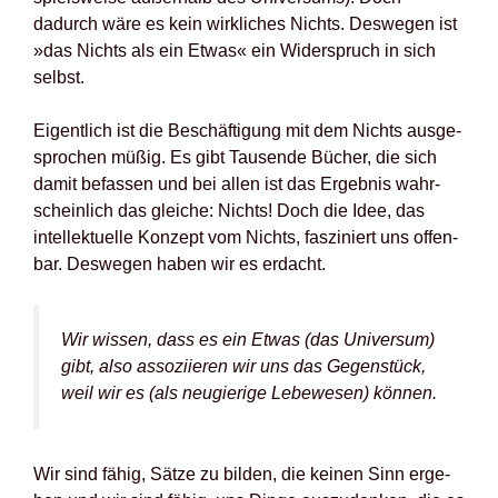
dadurch wäre es kein wirk­li­ches Nichts. Des­we­gen ist
»das Nichts als ein Etwas« ein Wider­spruch in sich
selbst.
Eigent­lich ist die Beschäf­ti­gung mit dem Nichts aus­ge­
spro­chen müßig. Es gibt Tau­sen­de Bücher, die sich
damit befas­sen und bei allen ist das Ergeb­nis wahr­
schein­lich das glei­che: Nichts! Doch die Idee, das
intel­lek­tu­el­le Kon­zept vom Nichts, fas­zi­niert uns offen­
bar. Des­we­gen haben wir es erdacht.
Wir wis­sen, dass es ein Etwas (das Uni­ver­sum)
gibt, also asso­zi­ie­ren wir uns das Gegen­stück,
weil wir es (als neu­gie­ri­ge Lebe­we­sen) kön­nen.
Wir sind fähig, Sät­ze zu bil­den, die kei­nen Sinn erge­