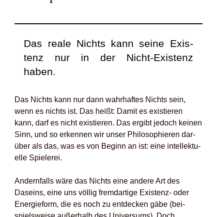
Das rea­le Nichts kann sei­ne Exis­
tenz nur in der Nicht-Exis­tenz
haben.
Das Nichts kann nur dann wahr­haf­tes Nichts sein,
wenn es nichts ist. Das heißt: Damit es exis­tie­ren
kann, darf es nicht exis­tie­ren. Das ergibt jedoch kei­nen
Sinn, und so erken­nen wir unser Phi­lo­so­phie­ren dar­
über als das, was es von Beginn an ist: eine intel­lek­tu­
el­le Spie­le­rei.
Andern­falls wäre das Nichts eine ande­re Art des
Daseins, eine uns völ­lig fremd­ar­ti­ge Exis­tenz- oder
Ener­gie­form, die es noch zu ent­de­cken gäbe (bei­
spiels­wei­se außer­halb des Uni­ver­sums). Doch