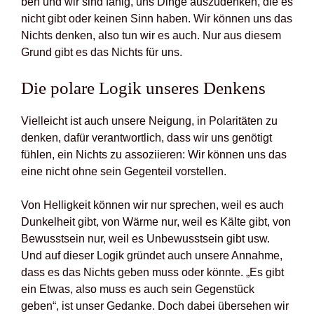
ben und wir sind fähig, uns Din­ge aus­zu­den­ken, die es
nicht gibt oder kei­nen Sinn haben. Wir kön­nen uns das
Nichts den­ken, also tun wir es auch. Nur aus die­sem
Grund gibt es das Nichts für uns.
Die pola­re Logik unse­res Den­kens
Viel­leicht ist auch unse­re Nei­gung, in Pola­ri­tä­ten zu
den­ken, dafür ver­ant­wort­lich, dass wir uns genö­tigt
füh­len, ein Nichts zu asso­zi­ie­ren: Wir kön­nen uns das
eine nicht ohne sein Gegen­teil vor­stel­len.
Von Hel­lig­keit kön­nen wir nur spre­chen, weil es auch
Dun­kel­heit gibt, von Wär­me nur, weil es Käl­te gibt, von
Bewusst­sein nur, weil es Unbe­wusst­sein gibt usw.
Und auf die­ser Logik grün­det auch unse­re Annah­me,
dass es das Nichts geben muss oder könn­te. „Es gibt
ein Etwas, also muss es auch sein Gegen­stück
geben“, ist unser Gedan­ke. Doch dabei über­se­hen wir