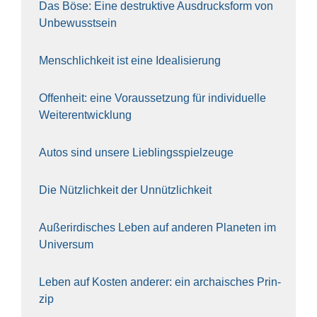
Das Böse: Eine destruk­ti­ve Aus­drucks­form von
Unbe­wusst­sein
Mensch­lich­keit ist eine Idea­li­sie­rung
Offen­heit: eine Vor­aus­set­zung für indi­vi­du­el­le
Wei­ter­ent­wick­lung
Autos sind unse­re Lieb­lings­spiel­zeu­ge
Die Nütz­lich­keit der Unnütz­lich­keit
Außer­ir­di­sches Leben auf ande­ren Pla­ne­ten im
Uni­ver­sum
Leben auf Kos­ten ande­rer: ein archai­sches Prin­
zip