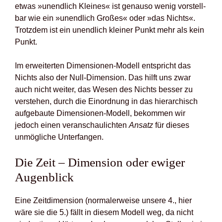
etwas »unend­lich Klei­nes« ist genau­so wenig vor­stell­
bar wie ein »unend­lich Gro­ßes« oder »das Nichts«.
Trotz­dem ist ein unend­lich klei­ner Punkt mehr als kein
Punkt.
Im erwei­ter­ten Dimen­sio­nen-Modell ent­spricht das
Nichts also der Null-Dimen­si­on. Das hilft uns zwar
auch nicht wei­ter, das Wesen des Nichts bes­ser zu
ver­ste­hen, durch die Ein­ord­nung in das hier­ar­chisch
auf­ge­bau­te Dimen­sio­nen-Modell, bekom­men wir
jedoch einen ver­an­schau­lich­ten
Ansatz
für die­ses
unmög­li­che Unter­fan­gen.
Die Zeit – Dimen­si­on oder ewi­ger
Augen­blick
Eine Zeit­di­men­si­on (nor­ma­ler­wei­se unse­re 4., hier
wäre sie die 5.) fällt in die­sem Modell weg, da nicht