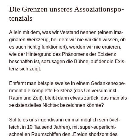
Die Gren­zen unse­res Asso­zia­ti­ons­po­
ten­zi­als
Allein mit dem, was wir Ver­stand nen­nen (einem ima­
gi­nä­ren Werk­zeug, bei dem wir nie wirk­lich wis­sen, ob
es auch rich­tig funk­tio­niert), wer­den wir nie eru­ie­ren,
wie der Hin­ter­grund des Phä­no­mens der Exis­tenz
beschaf­fen ist, sozu­sa­gen die Büh­ne, auf der die Exis­
tenz sich zeigt.
Ent­fernt man bei­spiels­wei­se in einem Gedan­ken­ex­pe­
ri­ment die kom­plet­te Exis­tenz (das Uni­ver­sum inkl.
Raum und Zeit), bleibt dann etwas zurück, das man als
»exis­ten­zi­el­les Nichts« bezeich­nen könn­te?
Soll­te es uns irgend­wann ein­mal mög­lich sein (viel­
leicht in 10 Tau­send Jah­ren), mit super-super­licht­
schnel­len Raum­schif­fen den „Ereig­nis­ho­ri­zont des