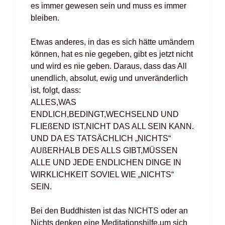
es immer gewe­sen sein und muss es immer
blei­ben.
Etwas ande­res, in das es sich hät­te umän­dern
kön­nen, hat es nie gege­ben, gibt es jetzt nicht
und wird es nie geben. Dar­aus, dass das All
unend­lich, abso­lut, ewig und unver­än­der­lich
ist, folgt, dass:
ALLES,WAS
ENDLICH,BEDINGT,WECHSELND UND
FLIE­ßEND IST,NICHT DAS ALL SEIN KANN.
UND DA ES TAT­SÄCH­LICH „NICHTS“
AUßER­HALB DES ALLS GIBT,MÜSSEN
ALLE UND JEDE END­LI­CHEN DIN­GE IN
WIRK­LICH­KEIT SOVIEL WIE „NICHTS“
SEIN.
Bei den Bud­dhis­ten ist das NICHTS oder an
Nichts den­ken eine Meditationshilfe,um sich