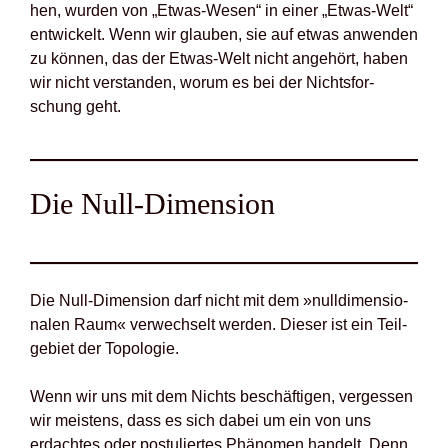
hen, wur­den von „Etwas-Wesen“ in einer „Etwas-Welt“
ent­wi­ckelt. Wenn wir glau­ben, sie auf etwas anwen­den
zu kön­nen, das der Etwas-Welt nicht ange­hört, haben
wir nicht ver­stan­den, wor­um es bei der Nichts­for­
schung geht.
Die Null-Dimen­si­on
Die Null-Dimen­si­on darf nicht mit dem »null­di­men­sio­
na­len Raum« ver­wech­selt wer­den. Die­ser ist ein Teil­
ge­biet der Topo­lo­gie.
Wenn wir uns mit dem Nichts beschäf­ti­gen, ver­ges­sen
wir meis­tens, dass es sich dabei um ein von uns
erdach­tes oder pos­tu­lier­tes Phä­no­men han­delt. Denn