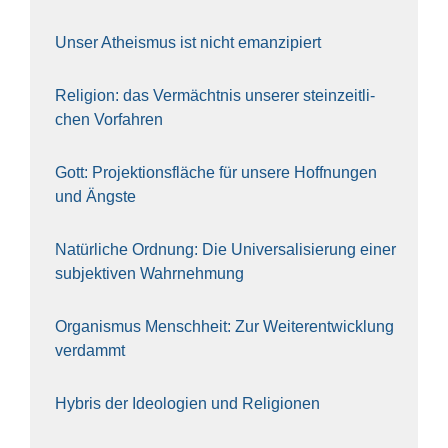
Unser Athe­is­mus ist nicht eman­zi­piert
Reli­gi­on: das Ver­mächt­nis unse­rer stein­zeit­li­
chen Vor­fah­ren
Gott: Pro­jek­ti­ons­flä­che für unse­re Hoff­nun­gen
und Ängs­te
Natür­li­che Ord­nung: Die Uni­ver­sa­li­sie­rung einer
sub­jek­ti­ven Wahr­neh­mung
Orga­nis­mus Mensch­heit: Zur Wei­ter­ent­wick­lung
ver­dammt
Hybris der Ideo­lo­gien und Reli­gio­nen