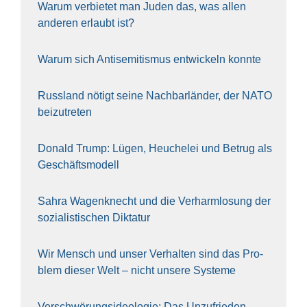
War­um ver­bie­tet man Juden das, was allen
ande­ren erlaubt ist?
War­um sich Anti­se­mi­tis­mus ent­wi­ckeln konn­te
Russ­land nötigt sei­ne Nach­bar­län­der, der NATO
bei­zu­tre­ten
Donald Trump: Lügen, Heu­che­lei und Betrug als
Geschäfts­mo­dell
Sahra Wagen­knecht und die Ver­harm­lo­sung der
sozia­lis­ti­schen Dik­ta­tur
Wir Mensch und unser Ver­hal­ten sind das Pro­
blem die­ser Welt – nicht unse­re Sys‍te‍me
Ver­schwö­rungs­ideo­lo­gie: Das Unzufrieden­