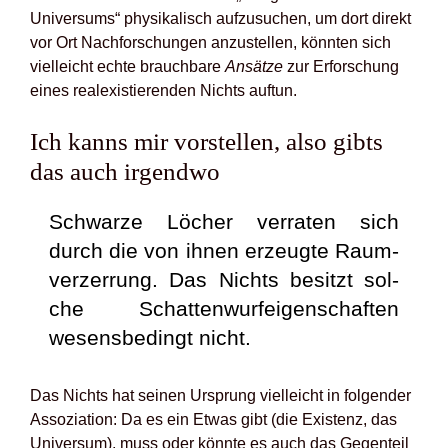
Uni­ver­sums“ phy­si­ka­lisch auf­zu­su­chen, um dort direkt
vor Ort Nach­for­schun­gen anzu­stel­len, könn­ten sich
viel­leicht ech­te brauch­ba­re
Ansät­ze
zur Erfor­schung
eines real­exis­tie­ren­den Nichts auf­tun.
Ich kanns mir vor­stel­len, also gibts
das auch irgend­wo
Schwar­ze Löcher ver­ra­ten sich
durch die von ihnen erzeug­te Raum­
ver­zer­rung. Das Nichts besitzt sol­
che Schat­ten­wurf­ei­gen­schaf­ten
wesens­be­dingt nicht.
Das Nichts hat sei­nen Ursprung viel­leicht in fol­gen­der
Asso­zia­ti­on: Da es ein Etwas gibt (die Exis­tenz, das
Uni­ver­sum), muss oder könn­te es auch das Gegen­teil