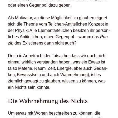
oder einen Gegen­pol dazu geben.
Als Moti­va­tor, an die­se Mög­lich­keit zu glau­ben eig­net
sich die Theo­rie vom Teil­chen-Anti­teil­chen Kon­zept in
der Phy­sik: Alle Ele­men­tar­teil­chen besit­zen ihr per­sön­
li­ches Anti­teil­chen, einen Gegen­pol – war­um das
Prin­
zip
des Exis­tie­rens dann nicht auch?
Doch in Anbe­tracht der Tat­sa­che, dass wir noch nicht
ein­mal wirk­lich ver­stan­den haben, was ein Etwas ist
(also Mate­rie, Raum, Zeit, Ener­gie, aber auch Gedan­
ken, Bewusst­sein und auch Wahr­neh­mung), ist es
ziem­lich gewagt zu glau­ben, wis­sen zu kön­nen, was
ein Nichts sein könn­te.
Die Wahr­neh­mung des Nichts
Um etwas mit Wor­ten beschrei­ben zu kön­nen, die