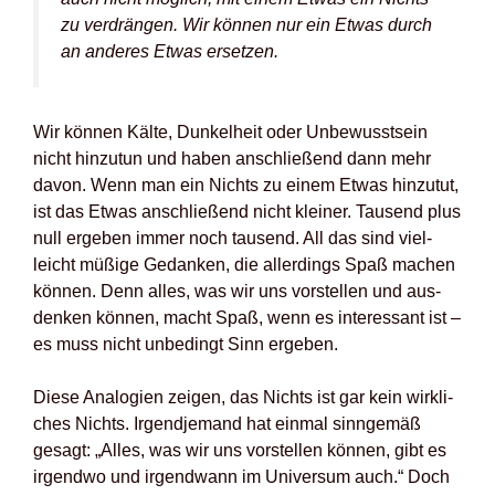
zu ver­drän­gen. Wir kön­nen nur ein Etwas durch
an ande­res Etwas erset­zen.
Wir kön­nen Käl­te, Dun­kel­heit oder Unbe­wusst­sein
nicht hin­zu­tun und haben anschlie­ßend dann mehr
davon. Wenn man ein Nichts zu einem Etwas hin­zu­tut,
ist das Etwas anschlie­ßend nicht klei­ner. Tau­send plus
null erge­ben immer noch tau­send. All das sind viel­
leicht müßi­ge Gedan­ken, die aller­dings Spaß machen
kön­nen. Denn alles, was wir uns vor­stel­len und aus­
den­ken kön­nen, macht Spaß, wenn es inter­es­sant ist –
es muss nicht unbe­dingt Sinn erge­ben.
Die­se Ana­lo­gien zei­gen, das Nichts ist gar kein wirk­li­
ches Nichts. Irgend­je­mand hat ein­mal sinn­ge­mäß
gesagt: „Alles, was wir uns vor­stel­len kön­nen, gibt es
irgend­wo und irgend­wann im Uni­ver­sum auch.“ Doch