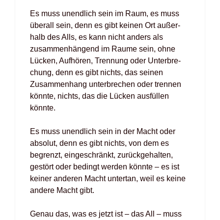
Es muss unend­lich sein im Raum, es muss
über­all sein, denn es gibt kei­nen Ort außer­
halb des Alls, es kann nicht anders als
zusam­men­hän­gend im Rau­me sein, ohne
Lücken, Auf­hö­ren, Tren­nung oder Unter­bre­
chung, denn es gibt nichts, das sei­nen
Zusam­men­hang unter­bre­chen oder tren­nen
könn­te, nichts, das die Lücken aus­fül­len
könn­te.
Es muss unend­lich sein in der Macht oder
abso­lut, denn es gibt nichts, von dem es
begrenzt, ein­ge­schränkt, zurück­ge­hal­ten,
gestört oder bedingt wer­den könn­te – es ist
kei­ner ande­ren Macht unter­tan, weil es kei­ne
ande­re Macht gibt.
Genau das, was es jetzt ist – das All – muss