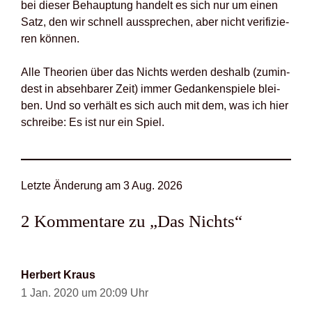
bei die­ser Behaup­tung han­delt es sich nur um einen
Satz, den wir schnell aus­spre­chen, aber nicht veri­fi­zie­
ren kön­nen.
Alle Theo­rien über das Nichts wer­den des­halb (zumin­
dest in abseh­ba­rer Zeit) immer Gedan­ken­spie­le blei­
ben. Und so ver­hält es sich auch mit dem, was ich hier
schrei­be: Es ist nur ein Spiel.
Letz­te Ände­rung am 3 Aug. 2026
2 Kommentare zu „Das Nichts“
Herbert Kraus
1 Jan. 2020 um 20:09 Uhr