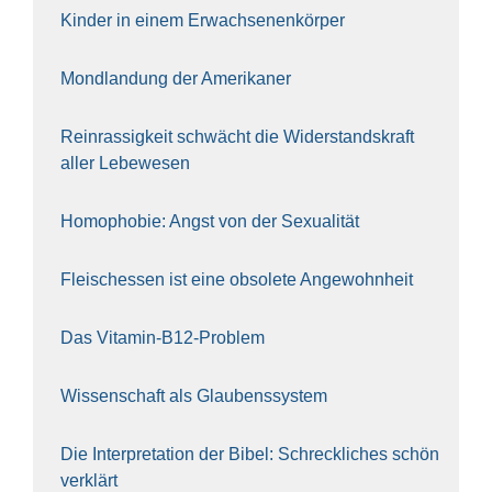
Kin­der in einem Erwach­se­nen­kör­per
Mond­lan­dung der Ame­ri­ka­ner
Rein­ras­sig­keit schwächt die Wider­stands­kraft
aller Lebe­we­sen
Homo­pho­bie: Angst von der Sexua­li­tät
Fleisch­essen ist eine obso­le­te An‍ge‍wohn‍heit
Das Vit­amin-B12-Pro­blem
Wis­sen­schaft als Glau­bens­sys­tem
Die Inter­pre­ta­ti­on der Bibel: Schreck­li­ches schön
ver­klärt