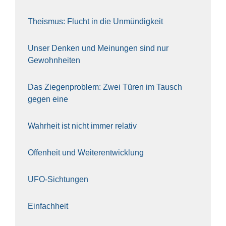
The­is­mus: Flucht in die Unmün­dig­keit
Unser Den­ken und Mei­nun­gen sind nur
Gewohn­hei­ten
Das Zie­gen­pro­blem: Zwei Türen im Tausch
gegen eine
Wahr­heit ist nicht immer rela­tiv
Offen­heit und Wei­ter­ent­wick­lung
UFO-Sich­tun­gen
Ein­fach­heit