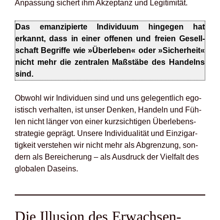
Anpas­sung sichert ihm Akzep­tanz und Legi­ti­mi­tät.
Das eman­zi­pier­te Indi­vi­du­um hin­ge­gen hat
erkannt, dass in einer offe­nen und frei­en Gesell­
schaft Begrif­fe wie »Über­le­ben« oder »Sicher­heit«
nicht mehr die zen­tra­len Maß­stä­be des Han­delns
sind.
Obwohl wir Indi­vi­du­en sind und uns gele­gent­lich ego­
is­tisch ver­hal­ten, ist unser Den­ken, Han­deln und Füh­
len nicht län­ger von einer kurz­sich­ti­gen Über­le­bens­
stra­te­gie geprägt. Unse­re Indi­vi­dua­li­tät und Ein­zig­ar­
tig­keit ver­ste­hen wir nicht mehr als Abgren­zung, son­
dern als Berei­che­rung – als Aus­druck der Viel­falt des
glo­ba­len Daseins.
Die Illu­si­on des Erwach­sen­