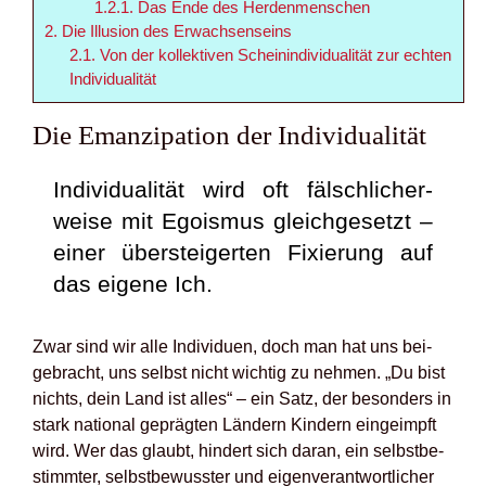
1.2.1.
Das Ende des Her­den­men­schen
2.
Die Illu­si­on des Erwach­sen­seins
2.1.
Von der kol­lek­ti­ven Schein­in­di­vi­dua­li­tät zur ech­ten
Indi­vi­dua­li­tät
Die Eman­zi­pa­ti­on der Indi­vi­dua­li­tät
Indi­vi­dua­li­tät wird oft fälsch­li­cher­
wei­se mit Ego­is­mus gleich­ge­setzt –
einer über­stei­ger­ten Fixie­rung auf
das eige­ne Ich.
Zwar sind wir alle Indi­vi­du­en, doch man hat uns bei­
gebracht, uns selbst nicht wich­tig zu neh­men. „Du bist
nichts, dein Land ist alles“ – ein Satz, der beson­ders in
stark natio­nal gepräg­ten Län­dern Kin­dern ein­ge­impft
wird. Wer das glaubt, hin­dert sich dar­an, ein selbst­be­
stimm­ter, selbst­be­wuss­ter und eigen­ver­ant­wort­li­cher