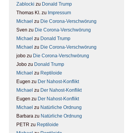
Zablocki
zu
Donald Trump
Thomas Kl.
zu
Impres­sum
Michael
zu
Die Coro­na-Ver­schwö­rung
Sven
zu
Die Coro­na-Ver­schwö­rung
Michael
zu
Donald Trump
Michael
zu
Die Coro­na-Ver­schwö­rung
jobo
zu
Die Coro­na-Ver­schwö­rung
Jobo
zu
Donald Trump
Michael
zu
Rep­ti­lo­ide
Eugen
zu
Der Nah­ost-Kon­flikt
Michael
zu
Der Nah­ost-Kon­flikt
Eugen
zu
Der Nah­ost-Kon­flikt
Michael
zu
Natür­li­che Ord­nung
Barbara
zu
Natür­li­che Ord­nung
PETR
zu
Rep­ti­lo­ide