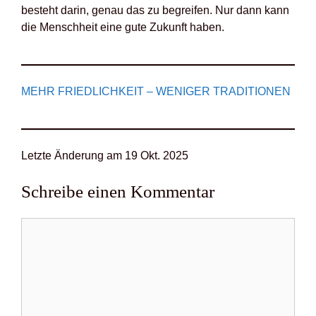
besteht dar­in, genau das zu begrei­fen. Nur dann kann
die Mensch­heit eine gute Zukunft haben.
MEHR FRIED­LICH­KEIT – WENI­GER TRA­DI­TIO­NEN
Letz­te Ände­rung am 19 Okt. 2025
Schreibe einen Kommentar
Kommentar