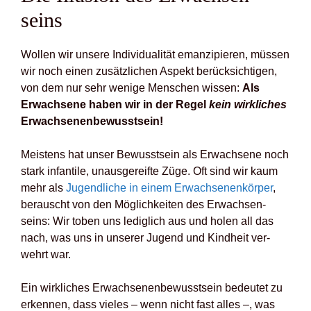
seins
Wol­len wir unse­re Indi­vi­dua­li­tät eman­zi­pie­ren, müs­sen
wir noch einen zusätz­li­chen Aspekt berück­sich­ti­gen,
von dem nur sehr weni­ge Men­schen wis­sen:
Als
Erwach­se­ne haben wir in der Regel
kein wirk­li­ches
Erwach­se­nen­be­wusst­sein!
Meis­tens hat unser Bewusst­sein als Erwach­se­ne noch
stark infan­ti­le, unaus­ge­reif­te Züge. Oft sind wir kaum
mehr als
Jugend­li­che in einem Erwach­se­nen­kör­per
,
berauscht von den Mög­lich­kei­ten des Erwach­sen­
seins: Wir toben uns ledig­lich aus und holen all das
nach, was uns in unse­rer Jugend und Kind­heit ver­
wehrt war.
Ein wirk­li­ches Erwach­se­nen­be­wusst­sein bedeu­tet zu
erken­nen, dass vie­les – wenn nicht fast alles –, was