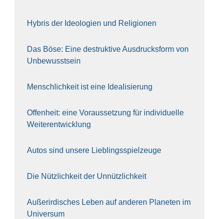
Hybris der Ideo­lo­gien und Reli­gio­nen
Das Böse: Eine destruk­ti­ve Aus­drucks­form von
Unbe­wusst­sein
Mensch­lich­keit ist eine Idea­li­sie­rung
Offen­heit: eine Vor­aus­set­zung für indi­vi­du­el­le
Wei­ter­ent­wick­lung
Autos sind unse­re Lieb­lings­spiel­zeu­ge
Die Nütz­lich­keit der Unnütz­lich­keit
Außer­ir­di­sches Leben auf ande­ren Pla­ne­ten im
Uni­ver­sum