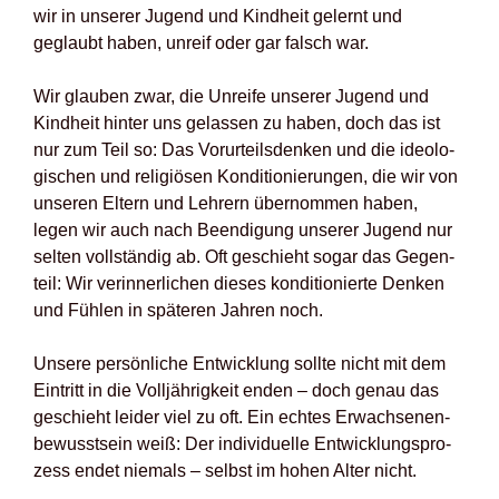
wir in unse­rer Jugend und Kind­heit gelernt und
geglaubt haben, unreif oder gar falsch war.
Wir glau­ben zwar, die Unrei­fe unse­rer Jugend und
Kind­heit hin­ter uns gelas­sen zu haben, doch das ist
nur zum Teil so: Das Vor­ur­teils­den­ken und die ideo­lo­
gi­schen und reli­giö­sen Kon­di­tio­nie­run­gen, die wir von
unse­ren Eltern und Leh­rern über­nom­men haben,
legen wir auch nach Been­di­gung unse­rer Jugend nur
sel­ten voll­stän­dig ab. Oft geschieht sogar das Gegen­
teil: Wir ver­in­ner­li­chen die­ses kon­di­tio­nier­te Den­ken
und Füh­len in spä­te­ren Jah­ren noch.
Unse­re per­sön­li­che Ent­wick­lung soll­te nicht mit dem
Ein­tritt in die Voll­jäh­rig­keit enden – doch genau das
geschieht lei­der viel zu oft. Ein ech­tes Erwach­se­nen­
be­wusst­sein weiß: Der indi­vi­du­el­le Ent­wick­lungs­pro­
zess endet nie­mals – selbst im hohen Alter nicht.