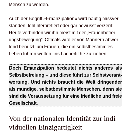
Mensch zu wer­den.
Auch der Begriff »Eman­zi­pa­ti­on« wird häu­fig miss­ver­
stan­den, fehl­in­ter­pre­tiert oder gar bewusst ver­zerrt.
Heu­te ver­bin­den wir ihn meist mit der „Frau­en­be­frei­
ungs­be­we­gung“. Oft­mals wird er von Män­nern abwer­
tend benutzt, um Frau­en, die ein selbst­be­stimm­tes
Leben füh­ren wol­len, ins Lächer­li­che zu zie­hen.
Doch Eman­zi­pa­ti­on bedeu­tet nichts ande­res als
Selbst­be­frei­ung – und die­se führt zur Selbst­ver­ant­
wor­tung. Und nichts braucht die Welt drin­gen­der
als mün­di­ge, selbst­be­stimm­te Men­schen, denn sie
sind die Vor­aus­set­zung für eine fried­li­che und freie
Gesell­schaft.
Von der natio­na­len Iden­ti­tät zur indi­
vi­du­el­len Ein­zig­ar­tig­keit