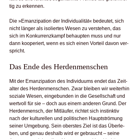
tig zu erken­nen.
Die »Eman­zi­pa­ti­on der Indi­vi­dua­li­tät« bedeu­tet, sich
nicht län­ger als iso­lier­tes Wesen zu ver­ste­hen, das
sich im Kon­kur­renz­kampf behaup­ten muss und nur
dann koope­riert, wenn es sich einen Vor­teil davon ver­
spricht.
Das Ende des Her­den­men­schen
Mit der Eman­zi­pa­ti­on des Indi­vi­du­ums endet das Zeit­
al­ter des Her­den­men­schen. Zwar blei­ben wir wei­ter­hin
sozia­le Wesen, ein­ge­bun­den in die Gesell­schaft und
wert­voll für sie – doch aus einem ande­ren Grund. Der
Her­den­mensch, der Mit­läu­fer, rich­tet sich instink­tiv
nach der kul­tu­rel­len und poli­ti­schen Haupt­strö­mung
sei­ner Umge­bung. Sein obers­tes Ziel ist das Über­le­
ben, und genau des­halb wird er gebraucht – sei­ne