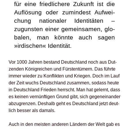
für eine fried­li­che­re Zukunft ist die
Auf­lö­sung oder zumin­dest Auf­wei­
chung natio­na­ler Iden­ti­tä­ten –
zuguns­ten einer gemein­sa­men, glo­
ba­len, man könn­te auch sagen
»irdi­schen« Iden­ti­tät.
Vor 1000 Jah­ren bestand Deutsch­land noch aus Dut­
zen­den König­rei­chen und Fürs­ten­tü­mern. Das führ­te
immer wie­der zu Kon­flik­ten und Krie­gen. Doch im Lauf
der Zeit wuchs Deutsch­land zusam­men, sodass heu­te
in Deutsch­land Frie­den herrscht. Man hat gelernt, dass
es kei­nen ver­nünf­ti­gen Grund gibt, sich gegen­ein­an­der
abzu­gren­zen. Des­halb geht es Deutsch­land jetzt deut­
lich bes­ser als damals.
Auch in den meis­ten ande­ren Län­dern der Welt gab es