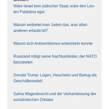
Wäre Isra­el kein jüdi­scher Staat, wäre den Leu­
ten Paläs­ti­na egal
War­um ver­bie­tet man Juden das, was allen
ande­ren erlaubt ist?
War­um sich Anti­se­mi­tis­mus ent­wi­ckeln konn­te
Russ­land nötigt sei­ne Nach­bar­län­der, der NATO
bei­zu­tre­ten
Donald Trump: Lügen, Heu­che­lei und Betrug als
Geschäfts­mo­dell
Sahra Wagen­knecht und die Ver­harm­lo­sung der
sozia­lis­ti­schen Dik­ta­tur