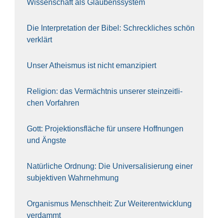
Wis­sen­schaft als Glau­bens­sys­tem
Die Inter­pre­ta­ti­on der Bibel: Schreck­li­ches schön
ver­klärt
Unser Athe­is­mus ist nicht eman­zi­piert
Reli­gi­on: das Ver­mächt­nis unse­rer stein­zeit­li­
chen Vor­fah­ren
Gott: Pro­jek­ti­ons­flä­che für unse­re Hoff­nun­gen
und Ängs­te
Natür­li­che Ord­nung: Die Uni­ver­sa­li­sie­rung einer
sub­jek­ti­ven Wahr­neh­mung
Orga­nis­mus Mensch­heit: Zur Wei­ter­ent­wick­lung
ver­dammt