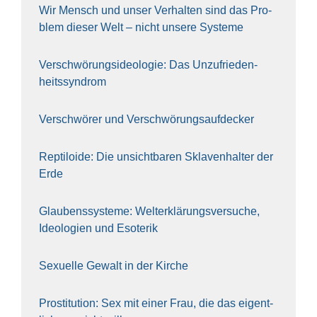
Wir Mensch und unser Ver­hal­ten sind das Pro­
blem die­ser Welt – nicht unse­re Sys‍te‍me
Ver­schwö­rungs­ideo­lo­gie: Das Unzufrieden­
heitssyndrom
Ver­schwö­rer und Verschwörungs­aufdecker
Rep­ti­lo­ide: Die unsicht­ba­ren Skla­ven­hal­ter der
Erde
Glau­bens­sys­te­me: Welt­erklä­rungs­ver­su­che,
Ideo­lo­gien und Eso­te­rik
Sexu­el­le Gewalt in der Kir­che
Pro­sti­tu­ti­on: Sex mit einer Frau, die das eigent­