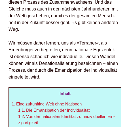
die­sen Pro­zess des Zusam­men­wach­sens. Und das
Glei­che muss auch in den nächs­ten Jahr­hun­der­ten mit
der Welt gesche­hen, damit es der gesam­ten Mensch­
heit in der Zukunft bes­ser geht. Es gibt kei­nen ande­ren
Weg.
Wir müs­sen daher ler­nen, uns als »Ter­ra­ner«, als
Erden­bür­ger zu begrei­fen, denn natio­na­le Ego­zen­trik
ist eben­so schäd­lich wie indi­vi­du­el­le. Die­sen Wan­del
kön­nen wir als Dena­tio­na­li­sie­rung bezeich­nen – einen
Pro­zess, der durch die Eman­zi­pa­ti­on der Indi­vi­dua­li­tät
ein­ge­lei­tet wird.
Inhalt
1.
Eine zukünf­ti­ge Welt ohne Natio­nen
1.1.
Die Eman­zi­pa­ti­on der Indi­vi­dua­li­tät
1.2.
Von der natio­na­len Iden­ti­tät zur indi­vi­du­el­len Ein­
zig­ar­tig­keit