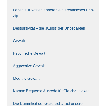
Leben auf Kos­ten ande­rer: ein archai­sches Prin­
zip
Destruk­ti­vi­tät – die „Kunst“ der Unbe­gab­ten
Gewalt
Psy­chi­sche Gewalt
Aggres­si­ve Gewalt
Media­le Gewalt
Kar­ma: Beque­me Aus­re­de für Gleich­gül­tig­keit
Die Dumm­heit der Gesell­schaft ist unse­re