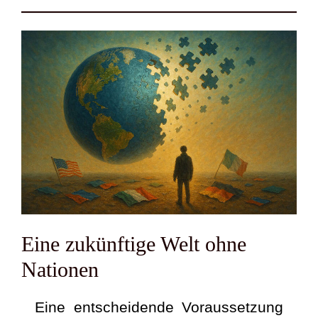
Eine zukünf­ti­ge Welt ohne
Natio­nen
Eine ent­schei­den­de Vor­aus­set­zung