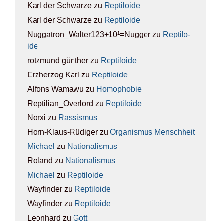
Karl der Schwarze
zu
Rep­ti­lo­ide
Karl der Schwarze
zu
Rep­ti­lo­ide
Nuggatron_Walter123+10¹=Nugger
zu
Rep­ti­lo­
ide
rotzmund günther
zu
Rep­ti­lo­ide
Erzherzog Karl
zu
Rep­ti­lo­ide
Alfons Wamawu
zu
Homo­pho­bie
Reptilian_Overlord
zu
Rep­ti­lo­ide
Norxi
zu
Ras­sis­mus
Horn-Klaus-Rüdiger
zu
Orga­nis­mus Mensch­heit
Michael
zu
Natio­na­lis­mus
Roland
zu
Natio­na­lis­mus
Michael
zu
Rep­ti­lo­ide
Wayfinder
zu
Rep­ti­lo­ide
Wayfinder
zu
Rep­ti­lo­ide
Leonhard
zu
Gott