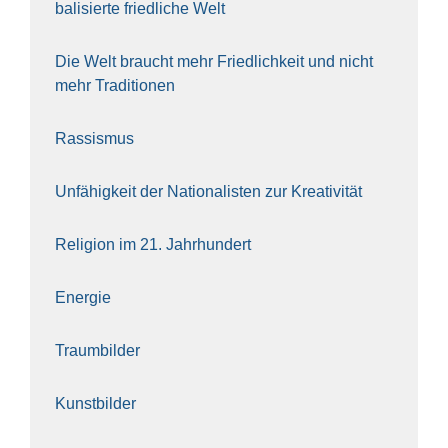
ba­li­sier­te fried­li­che Welt
Die Welt braucht mehr Fried­lich­keit und nicht
mehr Tra­di­tio­nen
Ras­sis­mus
Unfä­hig­keit der Natio­na­lis­ten zur Krea­ti­vi­tät
Reli­gi­on im 21. Jahr­hun­dert
Ener­gie
Traum­bil­der
Kunst­bil­der