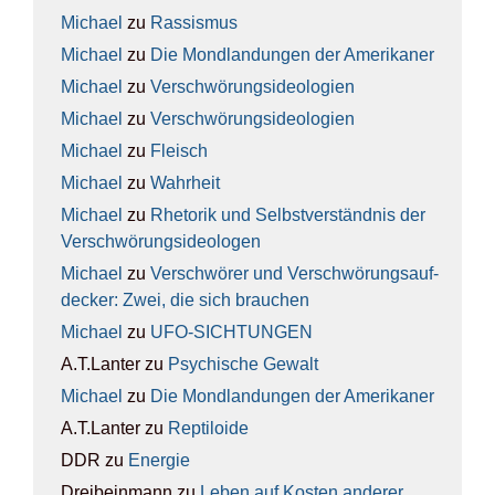
Michael
zu
Ras­sis­mus
Michael
zu
Die Mond­lan­dun­gen der Ame­ri­ka­ner
Michael
zu
Ver­schwö­rungs­ideo­lo­gien
Michael
zu
Ver­schwö­rungs­ideo­lo­gien
Michael
zu
Fleisch
Michael
zu
Wahr­heit
Michael
zu
Rhe­to­rik und Selbst­ver­ständ­nis der
Ver­schwö­rungs­ideo­lo­gen
Michael
zu
Ver­schwö­rer und Ver­schwö­rungs­auf­
de­cker: Zwei, die sich brau­chen
Michael
zu
UFO-SICH­TUN­GEN
A.T.Lanter
zu
Psy­chi­sche Gewalt
Michael
zu
Die Mond­lan­dun­gen der Ame­ri­ka­ner
A.T.Lanter
zu
Rep­ti­lo­ide
DDR
zu
Ener­gie
Dreibeinmann
zu
Leben auf Kos­ten ande­rer