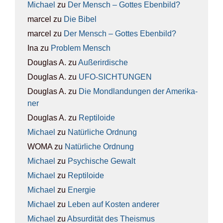
Michael
zu
Der Mensch – Got­tes Eben­bild?
marcel
zu
Die Bibel
marcel
zu
Der Mensch – Got­tes Eben­bild?
Ina
zu
Pro­blem Mensch
Douglas A.
zu
Außer­ir­di­sche
Douglas A.
zu
UFO-SICH­TUN­GEN
Douglas A.
zu
Die Mond­lan­dun­gen der Ame­ri­ka­
ner
Douglas A.
zu
Rep­ti­lo­ide
Michael
zu
Natür­li­che Ord­nung
WOMA
zu
Natür­li­che Ord­nung
Michael
zu
Psy­chi­sche Gewalt
Michael
zu
Rep­ti­lo­ide
Michael
zu
Ener­gie
Michael
zu
Leben auf Kos­ten ande­rer
Michael
zu
Absur­di­tät des The­is­mus