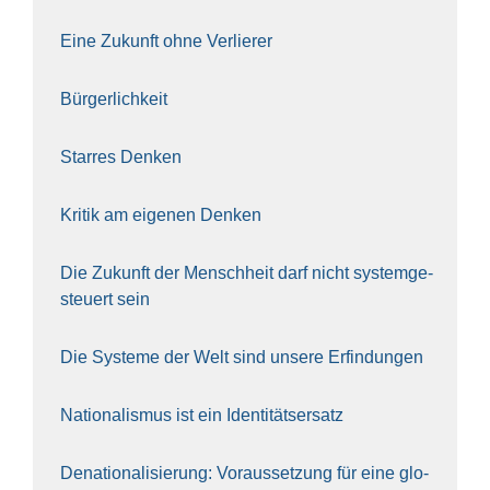
Eine Zukunft ohne Ver­lie­rer
Bür­ger­lich­keit
Star­res Den­ken
Kri­tik am eige­nen Den­ken
Die Zukunft der Mensch­heit darf nicht sys­tem­ge­
steu­ert sein
Die Sys­te­me der Welt sind unse­re Erfin­dun­gen
Natio­na­lis­mus ist ein Iden­ti­täts­er­satz
Dena­tio­na­li­sie­rung: Vor­aus­set­zung für eine glo­