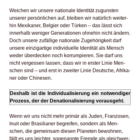
Wei­chen wir unse­re natio­na­le Iden­ti­tät zuguns­ten
unse­rer per­sön­li­chen auf, blei­ben wir natür­lich wei­ter­
hin Mexi­ka­ner, Bel­gi­er oder Tür­ken – das lässt sich
inner­halb weni­ger Gene­ra­tio­nen ohne­hin nicht ändern.
Doch unse­re zufäl­li­ge natio­na­le Zuge­hö­rig­keit darf
unse­re ein­zig­ar­ti­ge indi­vi­du­el­le Iden­ti­tät als Mensch
weder über­de­cken noch kor­rum­pie­ren. Sie darf uns
nicht ver­ges­sen las­sen, dass wir in ers­ter Linie Men­
schen sind – und erst in zwei­ter Linie Deut­sche, Afri­ka­
ner oder Chi­ne­sen.
Des­halb ist die Indi­vi­dua­li­sie­rung ein not­wen­di­ger
Pro­zess, der der Dena­tio­na­li­sie­rung vor­aus­geht.
Wenn wir uns nicht mehr pri­mär als Juden, Fran­zo­sen,
Inu­it oder Bra­si­lia­ner begrei­fen, son­dern als Men­
schen, die gemein­sam die­sen Pla­ne­ten bewoh­nen,
fällt es uns leich­ter, soge­nann­te Frem­de als gleich­wer­