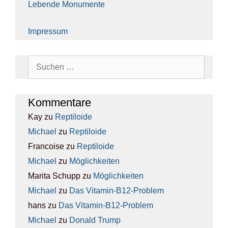
Leben­de Monu­men­te
Impres­sum
Suchen
nach:
Kom­men­ta­re
Kay
zu
Rep­ti­lo­ide
Michael
zu
Rep­ti­lo­ide
Francoise
zu
Rep­ti­lo­ide
Michael
zu
Mög­lich­kei­ten
Marita Schupp
zu
Mög­lich­kei­ten
Michael
zu
Das Vit­amin-B12-Pro­blem
hans
zu
Das Vit­amin-B12-Pro­blem
Michael
zu
Donald Trump