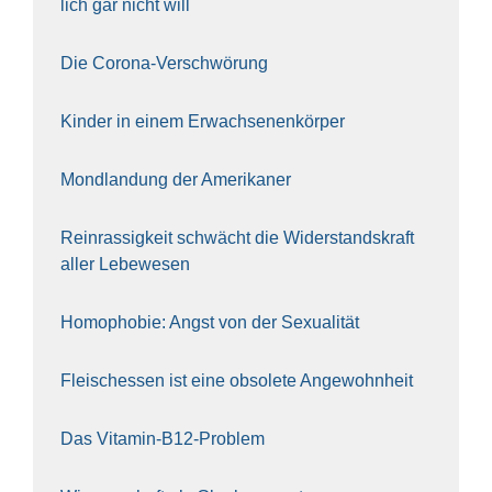
lich gar nicht will
Die Coro­na-Ver­schwö­rung
Kin­der in einem Erwach­se­nen­kör­per
Mond­lan­dung der Ame­ri­ka­ner
Rein­ras­sig­keit schwächt die Wider­stands­kraft
aller Lebe­we­sen
Homo­pho­bie: Angst von der Sexua­li­tät
Fleisch­essen ist eine obso­le­te An‍ge‍wohn‍heit
Das Vit­amin-B12-Pro­blem