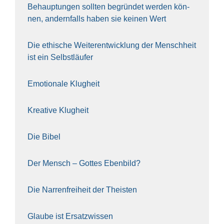
Behaup­tun­gen soll­ten begrün­det wer­den kön­
nen, andern­falls haben sie kei­nen Wert
Die ethi­sche Wei­ter­ent­wick­lung der Mensch­heit
ist ein Selbst­läu­fer
Emo­tio­na­le Klug­heit
Krea­ti­ve Klug­heit
Die Bibel
Der Mensch – Got­tes Eben­bild?
Die Nar­ren­frei­heit der The­is­ten
Glau­be ist Ersatz­wis­sen