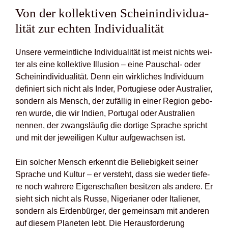
Von der kol­lek­ti­ven Schein­in­di­vi­dua­
li­tät zur ech­ten Indi­vi­dua­li­tät
Unse­re ver­meint­li­che Indi­vi­dua­li­tät ist meist nichts wei­
ter als eine kol­lek­ti­ve Illu­si­on – eine Pau­schal- oder
Schein­in­di­vi­dua­li­tät. Denn ein wirk­li­ches Indi­vi­du­um
defi­niert sich nicht als Inder, Por­tu­gie­se oder Aus­tra­li­er,
son­dern als Mensch, der zufäl­lig in einer Regi­on gebo­
ren wur­de, die wir Indi­en, Por­tu­gal oder Aus­tra­li­en
nen­nen, der zwangs­läu­fig die dor­ti­ge Spra­che spricht
und mit der jewei­li­gen Kul­tur auf­ge­wach­sen ist.
Ein sol­cher Mensch erkennt die Belie­big­keit sei­ner
Spra­che und Kul­tur – er ver­steht, dass sie weder tie­fe­
re noch wah­re­re Eigen­schaf­ten besit­zen als ande­re. Er
sieht sich nicht als Rus­se, Nige­ria­ner oder Ita­lie­ner,
son­dern als Erden­bür­ger, der gemein­sam mit ande­ren
auf die­sem Pla­ne­ten lebt. Die Her­aus­for­de­rung