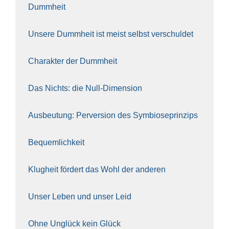
Dumm­heit
Unse­re Dumm­heit ist meist selbst ver­schul­det
Cha­rak­ter der Dumm­heit
Das Nichts: die Null-Dimen­si­on
Aus­beu­tung: Per­ver­si­on des Sym­bio­se­prin­zips
Bequem­lich­keit
Klug­heit för­dert das Wohl der ande­ren
Unser Leben und unser Leid
Ohne Unglück kein Glück