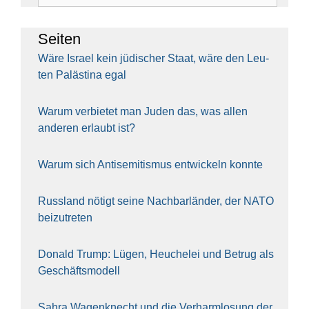
Sei­ten
Wäre Isra­el kein jüdi­scher Staat, wäre den Leu­
ten Paläs­ti­na egal
War­um ver­bie­tet man Juden das, was allen
ande­ren erlaubt ist?
War­um sich Anti­se­mi­tis­mus ent­wi­ckeln konn­te
Russ­land nötigt sei­ne Nach­bar­län­der, der NATO
bei­zu­tre­ten
Donald Trump: Lügen, Heu­che­lei und Betrug als
Geschäfts­mo­dell
Sahra Wagen­knecht und die Ver­harm­lo­sung der