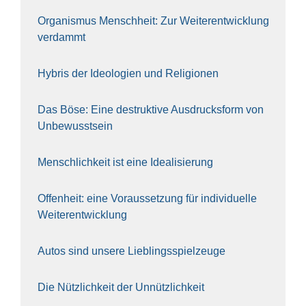
Orga­nis­mus Mensch­heit: Zur Wei­ter­ent­wick­lung
ver­dammt
Hybris der Ideo­lo­gien und Reli­gio­nen
Das Böse: Eine destruk­ti­ve Aus­drucks­form von
Unbe­wusst­sein
Mensch­lich­keit ist eine Idea­li­sie­rung
Offen­heit: eine Vor­aus­set­zung für indi­vi­du­el­le
Wei­ter­ent­wick­lung
Autos sind unse­re Lieb­lings­spiel­zeu­ge
Die Nütz­lich­keit der Unnütz­lich­keit