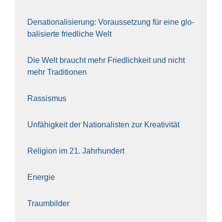
Dena­tio­na­li­sie­rung: Vor­aus­set­zung für eine glo­
ba­li­sier­te fried­li­che Welt
Die Welt braucht mehr Fried­lich­keit und nicht
mehr Tra­di­tio­nen
Ras­sis­mus
Unfä­hig­keit der Natio­na­lis­ten zur Krea­ti­vi­tät
Reli­gi­on im 21. Jahr­hun­dert
Ener­gie
Traum­bil­der