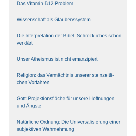
Das Vit­amin-B12-Pro­blem
Wis­sen­schaft als Glau­bens­sys­tem
Die Inter­pre­ta­ti­on der Bibel: Schreck­li­ches schön
ver­klärt
Unser Athe­is­mus ist nicht eman­zi­piert
Reli­gi­on: das Ver­mächt­nis unse­rer stein­zeit­li­
chen Vor­fah­ren
Gott: Pro­jek­ti­ons­flä­che für unse­re Hoff­nun­gen
und Ängs­te
Natür­li­che Ord­nung: Die Uni­ver­sa­li­sie­rung einer
sub­jek­ti­ven Wahr­neh­mung