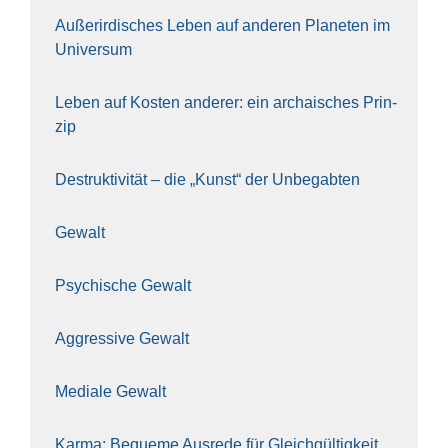
Außer­ir­di­sches Leben auf ande­ren Pla­ne­ten im
Uni­ver­sum
Leben auf Kos­ten ande­rer: ein archai­sches Prin­
zip
Destruk­ti­vi­tät – die „Kunst“ der Unbe­gab­ten
Gewalt
Psy­chi­sche Gewalt
Aggres­si­ve Gewalt
Media­le Gewalt
Kar­ma: Beque­me Aus­re­de für Gleich­gül­tig­keit