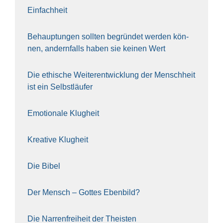
Ein­fach­heit
Behaup­tun­gen soll­ten begrün­det wer­den kön­
nen, andern­falls haben sie kei­nen Wert
Die ethi­sche Wei­ter­ent­wick­lung der Mensch­heit
ist ein Selbst­läu­fer
Emo­tio­na­le Klug­heit
Krea­ti­ve Klug­heit
Die Bibel
Der Mensch – Got­tes Eben­bild?
Die Nar­ren­frei­heit der The­is­ten