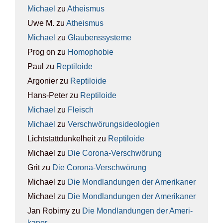
Michael
zu
Athe­is­mus
Uwe M.
zu
Athe­is­mus
Michael
zu
Glau­bens­sys­te­me
Prog on
zu
Homo­pho­bie
Paul
zu
Rep­ti­lo­ide
Argonier
zu
Rep­ti­lo­ide
Hans-Peter
zu
Rep­ti­lo­ide
Michael
zu
Fleisch
Michael
zu
Ver­schwö­rungs­ideo­lo­gien
Lichtstattdunkelheit
zu
Rep­ti­lo­ide
Michael
zu
Die Coro­na-Ver­schwö­rung
Grit
zu
Die Coro­na-Ver­schwö­rung
Michael
zu
Die Mond­lan­dun­gen der Ame­ri­ka­ner
Michael
zu
Die Mond­lan­dun­gen der Ame­ri­ka­ner
Jan Robimy
zu
Die Mond­lan­dun­gen der Ame­ri­
ka­ner