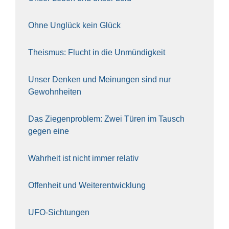
Ohne Unglück kein Glück
The­is­mus: Flucht in die Unmün­dig­keit
Unser Den­ken und Mei­nun­gen sind nur
Gewohn­hei­ten
Das Zie­gen­pro­blem: Zwei Türen im Tausch
gegen eine
Wahr­heit ist nicht immer rela­tiv
Offen­heit und Wei­ter­ent­wick­lung
UFO-Sich­tun­gen