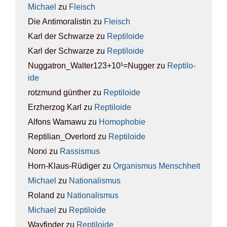
Michael
zu
Fleisch
Die Antimoralistin
zu
Fleisch
Karl der Schwarze
zu
Rep­ti­lo­ide
Karl der Schwarze
zu
Rep­ti­lo­ide
Nuggatron_Walter123+10¹=Nugger
zu
Rep­ti­lo­
ide
rotzmund günther
zu
Rep­ti­lo­ide
Erzherzog Karl
zu
Rep­ti­lo­ide
Alfons Wamawu
zu
Homo­pho­bie
Reptilian_Overlord
zu
Rep­ti­lo­ide
Norxi
zu
Ras­sis­mus
Horn-Klaus-Rüdiger
zu
Orga­nis­mus Mensch­heit
Michael
zu
Natio­na­lis­mus
Roland
zu
Natio­na­lis­mus
Michael
zu
Rep­ti­lo­ide
Wayfinder
zu
Rep­ti­lo­ide