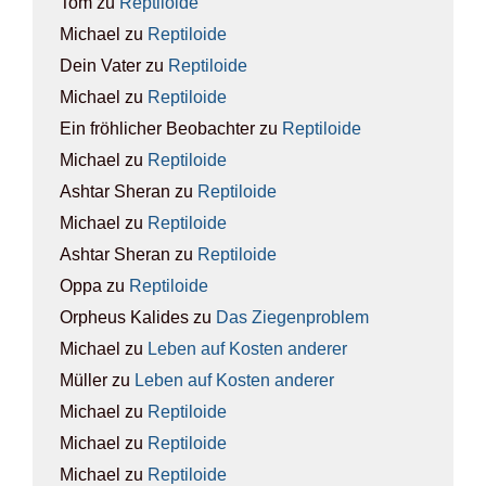
Tom
zu
Rep­ti­lo­ide
Michael
zu
Rep­ti­lo­ide
Dein Vater
zu
Rep­ti­lo­ide
Michael
zu
Rep­ti­lo­ide
Ein fröhlicher Beobachter
zu
Rep­ti­lo­ide
Michael
zu
Rep­ti­lo­ide
Ashtar Sheran
zu
Rep­ti­lo­ide
Michael
zu
Rep­ti­lo­ide
Ashtar Sheran
zu
Rep­ti­lo­ide
Oppa
zu
Rep­ti­lo­ide
Orpheus Kalides
zu
Das Zie­gen­pro­blem
Michael
zu
Leben auf Kos­ten ande­rer
Müller
zu
Leben auf Kos­ten ande­rer
Michael
zu
Rep­ti­lo­ide
Michael
zu
Rep­ti­lo­ide
Michael
zu
Rep­ti­lo­ide