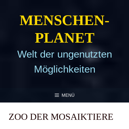
Zum
Inhalt
MEN­SCHEN­
springen
PLA­NET
Welt der ungenutzten
Möglichkeiten
MENÜ
ZOO DER MOSA­IK­TIE­RE