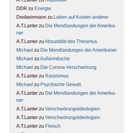
DDR
zu
Ener­gie
Dreibeinmann
zu
Leben auf Kos­ten ande­rer
A.T.Lanter
zu
Die Mond­lan­dun­gen der Ame­ri­ka­
ner
A.T.Lanter
zu
Absur­di­tät des The­is­mus
Michael
zu
Die Mond­lan­dun­gen der Ame­ri­ka­ner
Michael
zu
Außer­ir­di­sche
Michael
zu
Die Coro­na-Ver­schwö­rung
A.T.Lanter
zu
Ras­sis­mus
Michael
zu
Psy­chi­sche Gewalt
A.T.Lanter
zu
Die Mond­lan­dun­gen der Ame­ri­ka­
ner
A.T.Lanter
zu
Ver­schwö­rungs­ideo­lo­gien
A.T.Lanter
zu
Ver­schwö­rungs­ideo­lo­gien
A.T.Lanter
zu
Fleisch