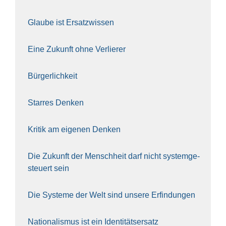
Glau­be ist Ersatz­wis­sen
Eine Zukunft ohne Ver­lie­rer
Bür­ger­lich­keit
Star­res Den­ken
Kri­tik am eige­nen Den­ken
Die Zukunft der Mensch­heit darf nicht sys­tem­ge­
steu­ert sein
Die Sys­te­me der Welt sind unse­re Erfin­dun­gen
Natio­na­lis­mus ist ein Iden­ti­täts­er­satz