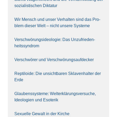
sozia­lis­ti­schen Dik­ta­tur
Wir Mensch und unser Ver­hal­ten sind das Pro­
blem die­ser Welt – nicht unse­re Sys‍te‍me
Ver­schwö­rungs­ideo­lo­gie: Das Unzufrieden­
heitssyndrom
Ver­schwö­rer und Verschwörungs­aufdecker
Rep­ti­lo­ide: Die unsicht­ba­ren Skla­ven­hal­ter der
Erde
Glau­bens­sys­te­me: Welt­erklä­rungs­ver­su­che,
Ideo­lo­gien und Eso­te­rik
Sexu­el­le Gewalt in der Kir­che