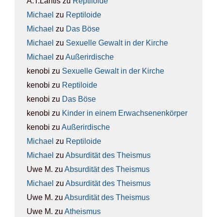
A.T.Lantis
zu
Rep­ti­lo­ide
Michael
zu
Rep­ti­lo­ide
Michael
zu
Das Böse
Michael
zu
Sexu­el­le Gewalt in der Kir­che
Michael
zu
Außer­ir­di­sche
kenobi
zu
Sexu­el­le Gewalt in der Kir­che
kenobi
zu
Rep­ti­lo­ide
kenobi
zu
Das Böse
kenobi
zu
Kin­der in einem Erwach­se­nen­kör­per
kenobi
zu
Außer­ir­di­sche
Michael
zu
Rep­ti­lo­ide
Michael
zu
Absur­di­tät des The­is­mus
Uwe M.
zu
Absur­di­tät des The­is­mus
Michael
zu
Absur­di­tät des The­is­mus
Uwe M.
zu
Absur­di­tät des The­is­mus
Uwe M.
zu
Athe­is­mus