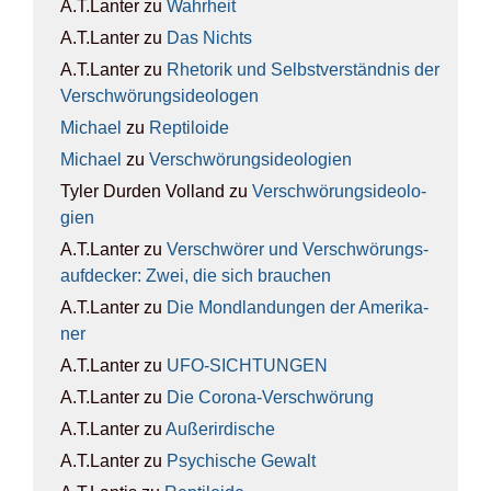
A.T.Lanter
zu
Wahr­heit
A.T.Lanter
zu
Das Nichts
A.T.Lanter
zu
Rhe­to­rik und Selbst­ver­ständ­nis der
Ver­schwö­rungs­ideo­lo­gen
Michael
zu
Rep­ti­lo­ide
Michael
zu
Ver­schwö­rungs­ideo­lo­gien
Tyler Durden Volland
zu
Ver­schwö­rungs­ideo­lo­
gien
A.T.Lanter
zu
Ver­schwö­rer und Ver­schwö­rungs­
auf­de­cker: Zwei, die sich brau­chen
A.T.Lanter
zu
Die Mond­lan­dun­gen der Ame­ri­ka­
ner
A.T.Lanter
zu
UFO-SICH­TUN­GEN
A.T.Lanter
zu
Die Coro­na-Ver­schwö­rung
A.T.Lanter
zu
Außer­ir­di­sche
A.T.Lanter
zu
Psy­chi­sche Gewalt