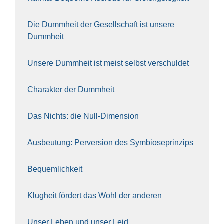
Die Dumm­heit der Gesell­schaft ist unse­re
Dumm­heit
Unse­re Dumm­heit ist meist selbst ver­schul­det
Cha­rak­ter der Dumm­heit
Das Nichts: die Null-Dimen­si­on
Aus­beu­tung: Per­ver­si­on des Sym­bio­se­prin­zips
Bequem­lich­keit
Klug­heit för­dert das Wohl der ande­ren
Unser Leben und unser Leid