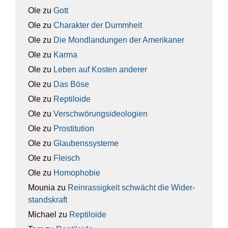
Ole
zu
Gott
Ole
zu
Cha­rak­ter der Dumm­heit
Ole
zu
Die Mond­lan­dun­gen der Ame­ri­ka­ner
Ole
zu
Kar­ma
Ole
zu
Leben auf Kos­ten ande­rer
Ole
zu
Das Böse
Ole
zu
Rep­ti­lo­ide
Ole
zu
Ver­schwö­rungs­ideo­lo­gien
Ole
zu
Pro­sti­tu­ti­on
Ole
zu
Glau­bens­sys­te­me
Ole
zu
Fleisch
Ole
zu
Homo­pho­bie
Mounia
zu
Rein­ras­sig­keit schwächt die Wider­
stands­kraft
Michael
zu
Rep­ti­lo­ide