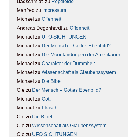
Badschmidti
zu
Rep­ti­lo­ide
Manfred
zu
Impres­sum
Michael
zu
Offen­heit
Andreas Degenhardt
zu
Offen­heit
Michael
zu
UFO-SICH­TUN­GEN
Michael
zu
Der Mensch – Got­tes Eben­bild?
Michael
zu
Die Mond­lan­dun­gen der Ame­ri­ka­ner
Michael
zu
Cha­rak­ter der Dumm­heit
Michael
zu
Wis­sen­schaft als Glau­bens­sys­tem
Michael
zu
Die Bibel
Ole
zu
Der Mensch – Got­tes Eben­bild?
Michael
zu
Gott
Michael
zu
Fleisch
Ole
zu
Die Bibel
Ole
zu
Wis­sen­schaft als Glau­bens­sys­tem
Ole
zu
UFO-SICH­TUN­GEN