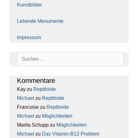
Kunst­bil­der
Leben­de Monu­men­te
Impres­sum
Suchen
nach:
Kom­men­ta­re
Kay
zu
Rep­ti­lo­ide
Michael
zu
Rep­ti­lo­ide
Francoise
zu
Rep­ti­lo­ide
Michael
zu
Mög­lich­kei­ten
Marita Schupp
zu
Mög­lich­kei­ten
Michael
zu
Das Vit­amin-B12-Pro­blem