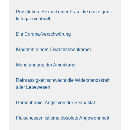
Pro­sti­tu­ti­on: Sex mit einer Frau, die das eigent­
lich gar nicht will
Die Coro­na-Ver­schwö­rung
Kin­der in einem Erwach­se­nen­kör­per
Mond­lan­dung der Ame­ri­ka­ner
Rein­ras­sig­keit schwächt die Wider­stands­kraft
aller Lebe­we­sen
Homo­pho­bie: Angst von der Sexua­li­tät
Fleisch­essen ist eine obso­le­te An‍ge‍wohn‍heit