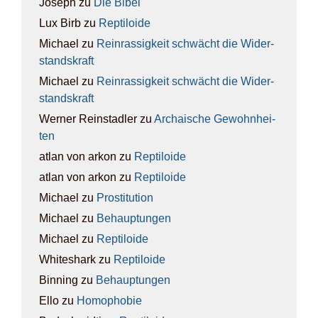
Joseph
zu
Die Bibel
Lux Birb
zu
Rep­ti­lo­ide
Michael
zu
Rein­ras­sig­keit schwächt die Wider­
stands­kraft
Michael
zu
Rein­ras­sig­keit schwächt die Wider­
stands­kraft
Werner Reinstadler
zu
Archai­sche Gewohn­hei­
ten
atlan von arkon
zu
Rep­ti­lo­ide
atlan von arkon
zu
Rep­ti­lo­ide
Michael
zu
Pro­sti­tu­ti­on
Michael
zu
Behaup­tun­gen
Michael
zu
Rep­ti­lo­ide
Whiteshark
zu
Rep­ti­lo­ide
Binning
zu
Behaup­tun­gen
Ello
zu
Homo­pho­bie