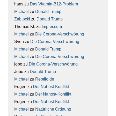
hans
zu
Das Vit­amin-B12-Pro­blem
Michael
zu
Donald Trump
Zablocki
zu
Donald Trump
Thomas Kl.
zu
Impres­sum
Michael
zu
Die Coro­na-Ver­schwö­rung
Sven
zu
Die Coro­na-Ver­schwö­rung
Michael
zu
Donald Trump
Michael
zu
Die Coro­na-Ver­schwö­rung
jobo
zu
Die Coro­na-Ver­schwö­rung
Jobo
zu
Donald Trump
Michael
zu
Rep­ti­lo­ide
Eugen
zu
Der Nah­ost-Kon­flikt
Michael
zu
Der Nah­ost-Kon­flikt
Eugen
zu
Der Nah­ost-Kon­flikt
Michael
zu
Natür­li­che Ord­nung