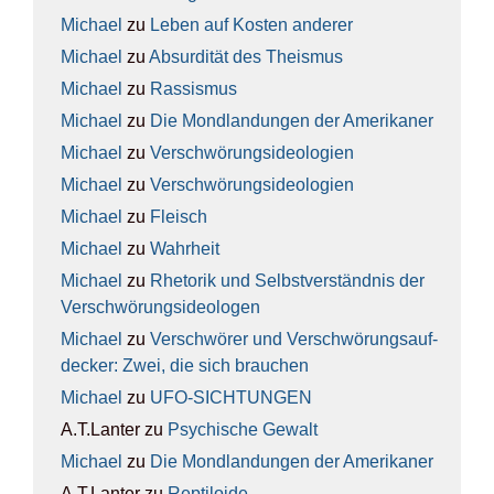
Michael
zu
Leben auf Kos­ten ande­rer
Michael
zu
Absur­di­tät des The­is­mus
Michael
zu
Ras­sis­mus
Michael
zu
Die Mond­lan­dun­gen der Ame­ri­ka­ner
Michael
zu
Ver­schwö­rungs­ideo­lo­gien
Michael
zu
Ver­schwö­rungs­ideo­lo­gien
Michael
zu
Fleisch
Michael
zu
Wahr­heit
Michael
zu
Rhe­to­rik und Selbst­ver­ständ­nis der
Ver­schwö­rungs­ideo­lo­gen
Michael
zu
Ver­schwö­rer und Ver­schwö­rungs­auf­
de­cker: Zwei, die sich brau­chen
Michael
zu
UFO-SICH­TUN­GEN
A.T.Lanter
zu
Psy­chi­sche Gewalt
Michael
zu
Die Mond­lan­dun­gen der Ame­ri­ka­ner
A.T.Lanter
zu
Rep­ti­lo­ide