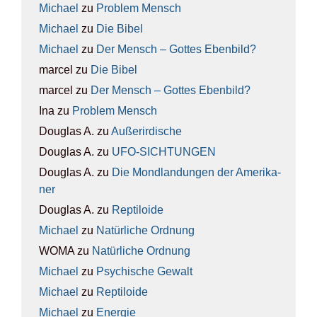
Michael
zu
Pro­blem Mensch
Michael
zu
Die Bibel
Michael
zu
Der Mensch – Got­tes Eben­bild?
marcel
zu
Die Bibel
marcel
zu
Der Mensch – Got­tes Eben­bild?
Ina
zu
Pro­blem Mensch
Douglas A.
zu
Außer­ir­di­sche
Douglas A.
zu
UFO-SICH­TUN­GEN
Douglas A.
zu
Die Mond­lan­dun­gen der Ame­ri­ka­
ner
Douglas A.
zu
Rep­ti­lo­ide
Michael
zu
Natür­li­che Ord­nung
WOMA
zu
Natür­li­che Ord­nung
Michael
zu
Psy­chi­sche Gewalt
Michael
zu
Rep­ti­lo­ide
Michael
zu
Ener­gie