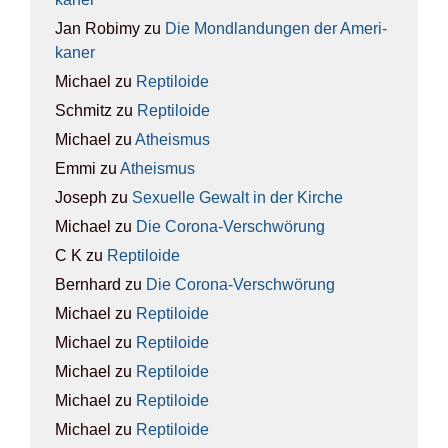
Jan Robimy
zu
Die Mond­lan­dun­gen der Ame­ri­
ka­ner
Michael
zu
Rep­ti­lo­ide
Schmitz
zu
Rep­ti­lo­ide
Michael
zu
Athe­is­mus
Emmi
zu
Athe­is­mus
Joseph
zu
Sexu­el­le Gewalt in der Kir­che
Michael
zu
Die Coro­na-Ver­schwö­rung
C K
zu
Rep­ti­lo­ide
Bernhard
zu
Die Coro­na-Ver­schwö­rung
Michael
zu
Rep­ti­lo­ide
Michael
zu
Rep­ti­lo­ide
Michael
zu
Rep­ti­lo­ide
Michael
zu
Rep­ti­lo­ide
Michael
zu
Rep­ti­lo­ide