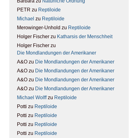
Barbara
zu
Natür­li­che Ord­nung
PETR
zu
Rep­ti­lo­ide
Michael
zu
Rep­ti­lo­ide
Merowinger-Unhold
zu
Rep­ti­lo­ide
Holger Fischer
zu
Kathar­sis der Mensch­heit
Holger Fischer
zu
Die Mond­lan­dun­gen der Ame­ri­ka­ner
A&O
zu
Die Mond­lan­dun­gen der Ame­ri­ka­ner
A&O
zu
Die Mond­lan­dun­gen der Ame­ri­ka­ner
A&O
zu
Die Mond­lan­dun­gen der Ame­ri­ka­ner
A&O
zu
Die Mond­lan­dun­gen der Ame­ri­ka­ner
Michael Wolff
zu
Rep­ti­lo­ide
Potti
zu
Rep­ti­lo­ide
Potti
zu
Rep­ti­lo­ide
Potti
zu
Rep­ti­lo­ide
Potti
zu
Rep­ti­lo­ide