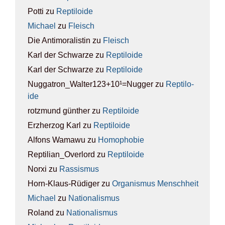
Potti
zu
Rep­ti­lo­ide
Michael
zu
Fleisch
Die Antimoralistin
zu
Fleisch
Karl der Schwarze
zu
Rep­ti­lo­ide
Karl der Schwarze
zu
Rep­ti­lo­ide
Nuggatron_Walter123+10¹=Nugger
zu
Rep­ti­lo­
ide
rotzmund günther
zu
Rep­ti­lo­ide
Erzherzog Karl
zu
Rep­ti­lo­ide
Alfons Wamawu
zu
Homo­pho­bie
Reptilian_Overlord
zu
Rep­ti­lo­ide
Norxi
zu
Ras­sis­mus
Horn-Klaus-Rüdiger
zu
Orga­nis­mus Mensch­heit
Michael
zu
Natio­na­lis­mus
Roland
zu
Natio­na­lis­mus