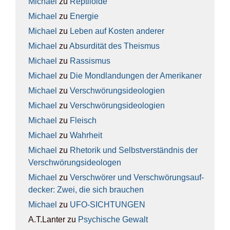
Michael
zu
Rep­ti­lo­ide
Michael
zu
Ener­gie
Michael
zu
Leben auf Kos­ten ande­rer
Michael
zu
Absur­di­tät des The­is­mus
Michael
zu
Ras­sis­mus
Michael
zu
Die Mond­lan­dun­gen der Ame­ri­ka­ner
Michael
zu
Ver­schwö­rungs­ideo­lo­gien
Michael
zu
Ver­schwö­rungs­ideo­lo­gien
Michael
zu
Fleisch
Michael
zu
Wahr­heit
Michael
zu
Rhe­to­rik und Selbst­ver­ständ­nis der
Ver­schwö­rungs­ideo­lo­gen
Michael
zu
Ver­schwö­rer und Ver­schwö­rungs­auf­
de­cker: Zwei, die sich brau­chen
Michael
zu
UFO-SICH­TUN­GEN
A.T.Lanter
zu
Psy­chi­sche Gewalt