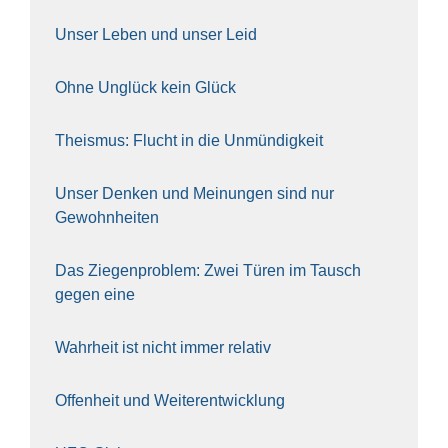
Unser Leben und unser Leid
Ohne Unglück kein Glück
The­is­mus: Flucht in die Unmün­dig­keit
Unser Den­ken und Mei­nun­gen sind nur
Gewohn­hei­ten
Das Zie­gen­pro­blem: Zwei Türen im Tausch
gegen eine
Wahr­heit ist nicht immer rela­tiv
Offen­heit und Wei­ter­ent­wick­lung