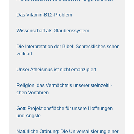
Das Vit­amin-B12-Pro­blem
Wis­sen­schaft als Glau­bens­sys­tem
Die Inter­pre­ta­ti­on der Bibel: Schreck­li­ches schön
ver­klärt
Unser Athe­is­mus ist nicht eman­zi­piert
Reli­gi­on: das Ver­mächt­nis unse­rer stein­zeit­li­
chen Vor­fah­ren
Gott: Pro­jek­ti­ons­flä­che für unse­re Hoff­nun­gen
und Ängs­te
Natür­li­che Ord­nung: Die Uni­ver­sa­li­sie­rung einer