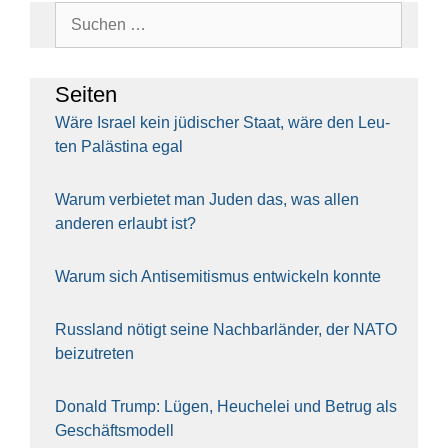
Suchen
nach:
Sei­ten
Wäre Isra­el kein jüdi­scher Staat, wäre den Leu­
ten Paläs­ti­na egal
War­um ver­bie­tet man Juden das, was allen
ande­ren erlaubt ist?
War­um sich Anti­se­mi­tis­mus ent­wi­ckeln konn­te
Russ­land nötigt sei­ne Nach­bar­län­der, der NATO
bei­zu­tre­ten
Donald Trump: Lügen, Heu­che­lei und Betrug als
Geschäfts­mo­dell