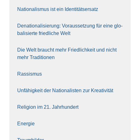
Natio­na­lis­mus ist ein Iden­ti­täts­er­satz
Dena­tio­na­li­sie­rung: Vor­aus­set­zung für eine glo­
ba­li­sier­te fried­li­che Welt
Die Welt braucht mehr Fried­lich­keit und nicht
mehr Tra­di­tio­nen
Ras­sis­mus
Unfä­hig­keit der Natio­na­lis­ten zur Krea­ti­vi­tät
Reli­gi­on im 21. Jahr­hun­dert
Ener­gie