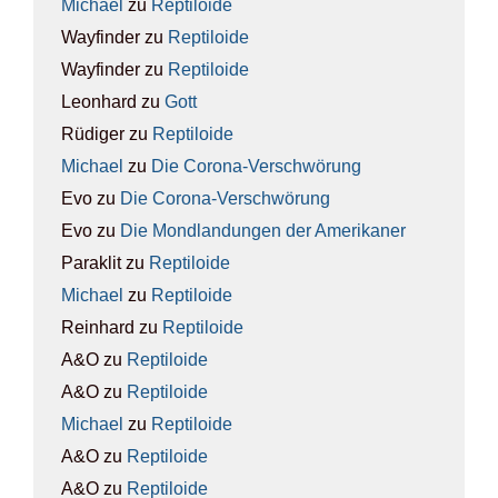
Michael
zu
Rep­ti­lo­ide
Wayfinder
zu
Rep­ti­lo­ide
Wayfinder
zu
Rep­ti­lo­ide
Leonhard
zu
Gott
Rüdiger
zu
Rep­ti­lo­ide
Michael
zu
Die Coro­na-Ver­schwö­rung
Evo
zu
Die Coro­na-Ver­schwö­rung
Evo
zu
Die Mond­lan­dun­gen der Ame­ri­ka­ner
Paraklit
zu
Rep­ti­lo­ide
Michael
zu
Rep­ti­lo­ide
Reinhard
zu
Rep­ti­lo­ide
A&O
zu
Rep­ti­lo­ide
A&O
zu
Rep­ti­lo­ide
Michael
zu
Rep­ti­lo­ide
A&O
zu
Rep­ti­lo­ide
A&O
zu
Rep­ti­lo­ide