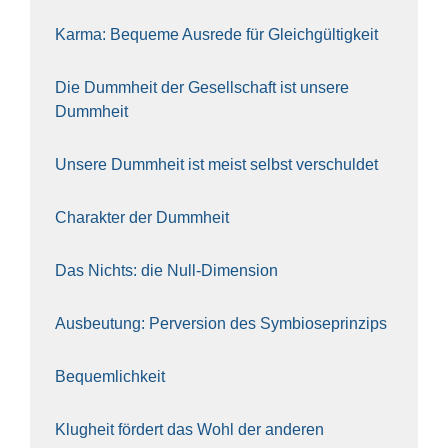
Kar­ma: Beque­me Aus­re­de für Gleich­gül­tig­keit
Die Dumm­heit der Gesell­schaft ist unse­re
Dumm­heit
Unse­re Dumm­heit ist meist selbst ver­schul­det
Cha­rak­ter der Dumm­heit
Das Nichts: die Null-Dimen­si­on
Aus­beu­tung: Per­ver­si­on des Sym­bio­se­prin­zips
Bequem­lich­keit
Klug­heit för­dert das Wohl der ande­ren