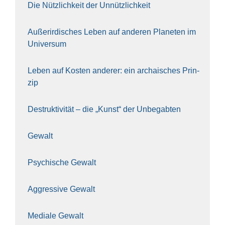
Die Nütz­lich­keit der Unnütz­lich­keit
Außer­ir­di­sches Leben auf ande­ren Pla­ne­ten im
Uni­ver­sum
Leben auf Kos­ten ande­rer: ein archai­sches Prin­
zip
Destruk­ti­vi­tät – die „Kunst“ der Unbe­gab­ten
Gewalt
Psy­chi­sche Gewalt
Aggres­si­ve Gewalt
Media­le Gewalt