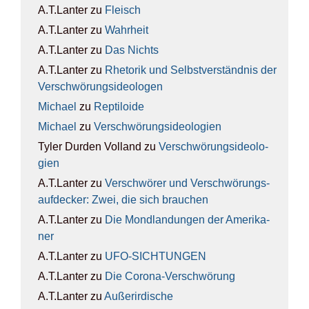
A.T.Lanter
zu
Fleisch
A.T.Lanter
zu
Wahr­heit
A.T.Lanter
zu
Das Nichts
A.T.Lanter
zu
Rhe­to­rik und Selbst­ver­ständ­nis der
Ver­schwö­rungs­ideo­lo­gen
Michael
zu
Rep­ti­lo­ide
Michael
zu
Ver­schwö­rungs­ideo­lo­gien
Tyler Durden Volland
zu
Ver­schwö­rungs­ideo­lo­
gien
A.T.Lanter
zu
Ver­schwö­rer und Ver­schwö­rungs­
auf­de­cker: Zwei, die sich brau­chen
A.T.Lanter
zu
Die Mond­lan­dun­gen der Ame­ri­ka­
ner
A.T.Lanter
zu
UFO-SICH­TUN­GEN
A.T.Lanter
zu
Die Coro­na-Ver­schwö­rung
A.T.Lanter
zu
Außer­ir­di­sche