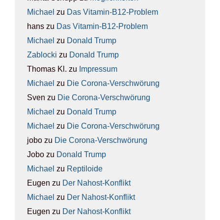
Michael
zu
Das Vit­amin-B12-Pro­blem
hans
zu
Das Vit­amin-B12-Pro­blem
Michael
zu
Donald Trump
Zablocki
zu
Donald Trump
Thomas Kl.
zu
Impres­sum
Michael
zu
Die Coro­na-Ver­schwö­rung
Sven
zu
Die Coro­na-Ver­schwö­rung
Michael
zu
Donald Trump
Michael
zu
Die Coro­na-Ver­schwö­rung
jobo
zu
Die Coro­na-Ver­schwö­rung
Jobo
zu
Donald Trump
Michael
zu
Rep­ti­lo­ide
Eugen
zu
Der Nah­ost-Kon­flikt
Michael
zu
Der Nah­ost-Kon­flikt
Eugen
zu
Der Nah­ost-Kon­flikt