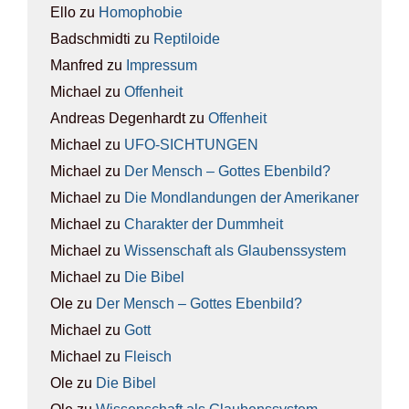
Ello
zu
Homo­pho­bie
Badschmidti
zu
Rep­ti­lo­ide
Manfred
zu
Impres­sum
Michael
zu
Offen­heit
Andreas Degenhardt
zu
Offen­heit
Michael
zu
UFO-SICH­TUN­GEN
Michael
zu
Der Mensch – Got­tes Eben­bild?
Michael
zu
Die Mond­lan­dun­gen der Ame­ri­ka­ner
Michael
zu
Cha­rak­ter der Dumm­heit
Michael
zu
Wis­sen­schaft als Glau­bens­sys­tem
Michael
zu
Die Bibel
Ole
zu
Der Mensch – Got­tes Eben­bild?
Michael
zu
Gott
Michael
zu
Fleisch
Ole
zu
Die Bibel