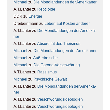
Michael
zu
Die Mond­lan­dun­gen der Ame­ri­ka­ner
A.T.Lanter
zu
Rep­ti­lo­ide
DDR
zu
Ener­gie
Dreibeinmann
zu
Leben auf Kos­ten ande­rer
A.T.Lanter
zu
Die Mond­lan­dun­gen der Ame­ri­ka­
ner
A.T.Lanter
zu
Absur­di­tät des The­is­mus
Michael
zu
Die Mond­lan­dun­gen der Ame­ri­ka­ner
Michael
zu
Außer­ir­di­sche
Michael
zu
Die Coro­na-Ver­schwö­rung
A.T.Lanter
zu
Ras­sis­mus
Michael
zu
Psy­chi­sche Gewalt
A.T.Lanter
zu
Die Mond­lan­dun­gen der Ame­ri­ka­
ner
A.T.Lanter
zu
Ver­schwö­rungs­ideo­lo­gien
A.T.Lanter
zu
Ver­schwö­rungs­ideo­lo­gien