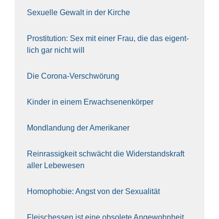
Sexu­el­le Gewalt in der Kir­che
Pro­sti­tu­ti­on: Sex mit einer Frau, die das eigent­
lich gar nicht will
Die Coro­na-Ver­schwö­rung
Kin­der in einem Erwach­se­nen­kör­per
Mond­lan­dung der Ame­ri­ka­ner
Rein­ras­sig­keit schwächt die Wider­stands­kraft
aller Lebe­we­sen
Homo­pho­bie: Angst von der Sexua­li­tät
Fleisch­essen ist eine obso­le­te An‍ge‍wohn‍heit