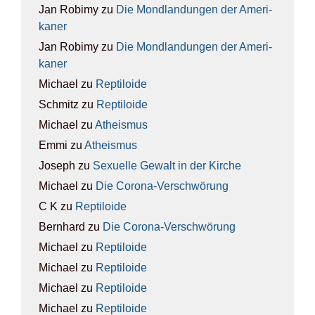
Jan Robimy
zu
Die Mond­lan­dun­gen der Ame­ri­
ka­ner
Jan Robimy
zu
Die Mond­lan­dun­gen der Ame­ri­
ka­ner
Michael
zu
Rep­ti­lo­ide
Schmitz
zu
Rep­ti­lo­ide
Michael
zu
Athe­is­mus
Emmi
zu
Athe­is­mus
Joseph
zu
Sexu­el­le Gewalt in der Kir­che
Michael
zu
Die Coro­na-Ver­schwö­rung
C K
zu
Rep­ti­lo­ide
Bernhard
zu
Die Coro­na-Ver­schwö­rung
Michael
zu
Rep­ti­lo­ide
Michael
zu
Rep­ti­lo­ide
Michael
zu
Rep­ti­lo­ide
Michael
zu
Rep­ti­lo­ide