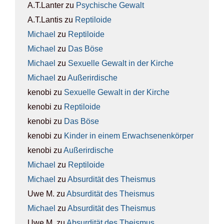
A.T.Lanter
zu
Psy­chi­sche Gewalt
A.T.Lantis
zu
Rep­ti­lo­ide
Michael
zu
Rep­ti­lo­ide
Michael
zu
Das Böse
Michael
zu
Sexu­el­le Gewalt in der Kir­che
Michael
zu
Außer­ir­di­sche
kenobi
zu
Sexu­el­le Gewalt in der Kir­che
kenobi
zu
Rep­ti­lo­ide
kenobi
zu
Das Böse
kenobi
zu
Kin­der in einem Erwach­se­nen­kör­per
kenobi
zu
Außer­ir­di­sche
Michael
zu
Rep­ti­lo­ide
Michael
zu
Absur­di­tät des The­is­mus
Uwe M.
zu
Absur­di­tät des The­is­mus
Michael
zu
Absur­di­tät des The­is­mus
Uwe M.
zu
Absur­di­tät des The­is­mus