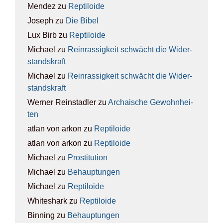
Mendez
zu
Rep­ti­lo­ide
Joseph
zu
Die Bibel
Lux Birb
zu
Rep­ti­lo­ide
Michael
zu
Rein­ras­sig­keit schwächt die Wider­
stands­kraft
Michael
zu
Rein­ras­sig­keit schwächt die Wider­
stands­kraft
Werner Reinstadler
zu
Archai­sche Gewohn­hei­
ten
atlan von arkon
zu
Rep­ti­lo­ide
atlan von arkon
zu
Rep­ti­lo­ide
Michael
zu
Pro­sti­tu­ti­on
Michael
zu
Behaup­tun­gen
Michael
zu
Rep­ti­lo­ide
Whiteshark
zu
Rep­ti­lo­ide
Binning
zu
Behaup­tun­gen