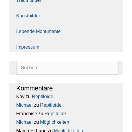
Traum­bil­der
Kunst­bil­der
Leben­de Monu­men­te
Impres­sum
Suchen
nach:
Kom­men­ta­re
Kay
zu
Rep­ti­lo­ide
Michael
zu
Rep­ti­lo­ide
Francoise
zu
Rep­ti­lo­ide
Michael
zu
Mög­lich­kei­ten
Marita Schupp
zu
Mög­lich­kei­ten