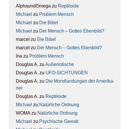
AlphaundOmega
zu
Rep­ti­lo­ide
Michael
zu
Pro­blem Mensch
Michael
zu
Die Bibel
Michael
zu
Der Mensch – Got­tes Eben­bild?
marcel
zu
Die Bibel
marcel
zu
Der Mensch – Got­tes Eben­bild?
Ina
zu
Pro­blem Mensch
Douglas A.
zu
Außer­ir­di­sche
Douglas A.
zu
UFO-SICH­TUN­GEN
Douglas A.
zu
Die Mond­lan­dun­gen der Ame­ri­ka­
ner
Douglas A.
zu
Rep­ti­lo­ide
Michael
zu
Natür­li­che Ord­nung
WOMA
zu
Natür­li­che Ord­nung
Michael
zu
Psy­chi­sche Gewalt