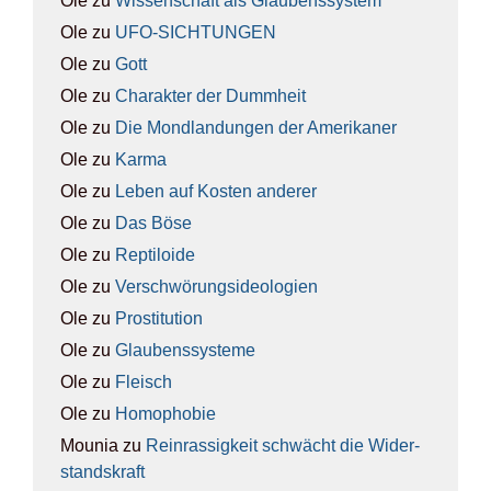
Ole
zu
Wis­sen­schaft als Glau­bens­sys­tem
Ole
zu
UFO-SICH­TUN­GEN
Ole
zu
Gott
Ole
zu
Cha­rak­ter der Dumm­heit
Ole
zu
Die Mond­lan­dun­gen der Ame­ri­ka­ner
Ole
zu
Kar­ma
Ole
zu
Leben auf Kos­ten ande­rer
Ole
zu
Das Böse
Ole
zu
Rep­ti­lo­ide
Ole
zu
Ver­schwö­rungs­ideo­lo­gien
Ole
zu
Pro­sti­tu­ti­on
Ole
zu
Glau­bens­sys­te­me
Ole
zu
Fleisch
Ole
zu
Homo­pho­bie
Mounia
zu
Rein­ras­sig­keit schwächt die Wider­
stands­kraft