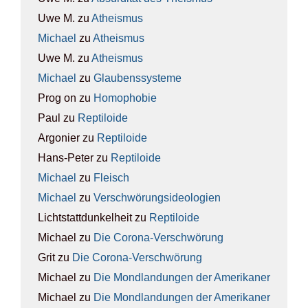
Uwe M.
zu
Athe­is­mus
Michael
zu
Athe­is­mus
Uwe M.
zu
Athe­is­mus
Michael
zu
Glau­bens­sys­te­me
Prog on
zu
Homo­pho­bie
Paul
zu
Rep­ti­lo­ide
Argonier
zu
Rep­ti­lo­ide
Hans-Peter
zu
Rep­ti­lo­ide
Michael
zu
Fleisch
Michael
zu
Ver­schwö­rungs­ideo­lo­gien
Lichtstattdunkelheit
zu
Rep­ti­lo­ide
Michael
zu
Die Coro­na-Ver­schwö­rung
Grit
zu
Die Coro­na-Ver­schwö­rung
Michael
zu
Die Mond­lan­dun­gen der Ame­ri­ka­ner
Michael
zu
Die Mond­lan­dun­gen der Ame­ri­ka­ner