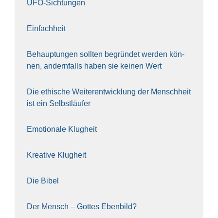
UFO-Sich­tun­gen
Ein­fach­heit
Behaup­tun­gen soll­ten begrün­det wer­den kön­
nen, andern­falls haben sie kei­nen Wert
Die ethi­sche Wei­ter­ent­wick­lung der Mensch­heit
ist ein Selbst­läu­fer
Emo­tio­na­le Klug­heit
Krea­ti­ve Klug­heit
Die Bibel
Der Mensch – Got­tes Eben­bild?