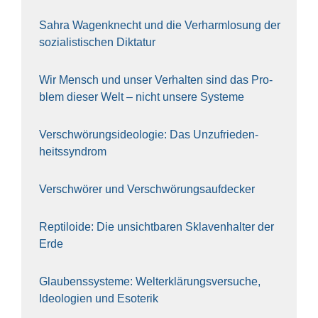
Sahra Wagen­knecht und die Ver­harm­lo­sung der
sozia­lis­ti­schen Dik­ta­tur
Wir Mensch und unser Ver­hal­ten sind das Pro­
blem die­ser Welt – nicht unse­re Sys‍te‍me
Ver­schwö­rungs­ideo­lo­gie: Das Unzufrieden­
heitssyndrom
Ver­schwö­rer und Verschwörungs­aufdecker
Rep­ti­lo­ide: Die unsicht­ba­ren Skla­ven­hal­ter der
Erde
Glau­bens­sys­te­me: Welt­erklä­rungs­ver­su­che,
Ideo­lo­gien und Eso­te­rik