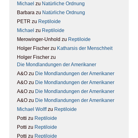
Michael
zu
Natür­li­che Ord­nung
Barbara
zu
Natür­li­che Ord­nung
PETR
zu
Rep­ti­lo­ide
Michael
zu
Rep­ti­lo­ide
Merowinger-Unhold
zu
Rep­ti­lo­ide
Holger Fischer
zu
Kathar­sis der Mensch­heit
Holger Fischer
zu
Die Mond­lan­dun­gen der Ame­ri­ka­ner
A&O
zu
Die Mond­lan­dun­gen der Ame­ri­ka­ner
A&O
zu
Die Mond­lan­dun­gen der Ame­ri­ka­ner
A&O
zu
Die Mond­lan­dun­gen der Ame­ri­ka­ner
A&O
zu
Die Mond­lan­dun­gen der Ame­ri­ka­ner
Michael Wolff
zu
Rep­ti­lo­ide
Potti
zu
Rep­ti­lo­ide
Potti
zu
Rep­ti­lo­ide
Potti
zu
Rep­ti­lo­ide