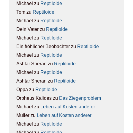
Michael
zu
Rep­ti­lo­ide
Tom
zu
Rep­ti­lo­ide
Michael
zu
Rep­ti­lo­ide
Dein Vater
zu
Rep­ti­lo­ide
Michael
zu
Rep­ti­lo­ide
Ein fröhlicher Beobachter
zu
Rep­ti­lo­ide
Michael
zu
Rep­ti­lo­ide
Ashtar Sheran
zu
Rep­ti­lo­ide
Michael
zu
Rep­ti­lo­ide
Ashtar Sheran
zu
Rep­ti­lo­ide
Oppa
zu
Rep­ti­lo­ide
Orpheus Kalides
zu
Das Zie­gen­pro­blem
Michael
zu
Leben auf Kos­ten ande­rer
Müller
zu
Leben auf Kos­ten ande­rer
Michael
zu
Rep­ti­lo­ide
Michael
zu
Rep­ti­lo­ide