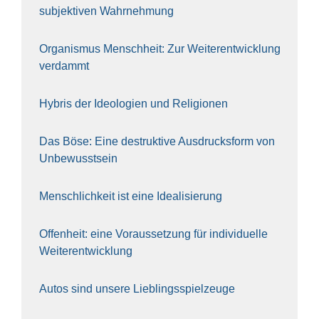
sub­jek­ti­ven Wahr­neh­mung
Orga­nis­mus Mensch­heit: Zur Wei­ter­ent­wick­lung
ver­dammt
Hybris der Ideo­lo­gien und Reli­gio­nen
Das Böse: Eine destruk­ti­ve Aus­drucks­form von
Unbe­wusst­sein
Mensch­lich­keit ist eine Idea­li­sie­rung
Offen­heit: eine Vor­aus­set­zung für indi­vi­du­el­le
Wei­ter­ent­wick­lung
Autos sind unse­re Lieb­lings­spiel­zeu­ge