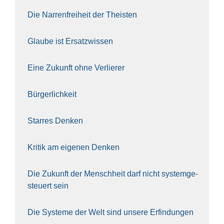
Die Nar­ren­frei­heit der The­is­ten
Glau­be ist Ersatz­wis­sen
Eine Zukunft ohne Ver­lie­rer
Bür­ger­lich­keit
Star­res Den­ken
Kri­tik am eige­nen Den­ken
Die Zukunft der Mensch­heit darf nicht sys­tem­ge­
steu­ert sein
Die Sys­te­me der Welt sind unse­re Erfin­dun­gen