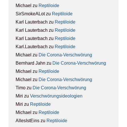
Michael
zu
Rep­ti­lo­ide
SirSmokeALot
zu
Rep­ti­lo­ide
Karl Lauterbach
zu
Rep­ti­lo­ide
Karl Lauterbach
zu
Rep­ti­lo­ide
Karl Lauterbach
zu
Rep­ti­lo­ide
Karl.Lauterbach
zu
Rep­ti­lo­ide
Michael
zu
Die Coro­na-Ver­schwö­rung
Bernhard Jahn
zu
Die Coro­na-Ver­schwö­rung
Michael
zu
Rep­ti­lo­ide
Michael
zu
Die Coro­na-Ver­schwö­rung
Timo
zu
Die Coro­na-Ver­schwö­rung
Miri
zu
Ver­schwö­rungs­ideo­lo­gien
Miri
zu
Rep­ti­lo­ide
Michael
zu
Rep­ti­lo­ide
AllesIstEins
zu
Rep­ti­lo­ide