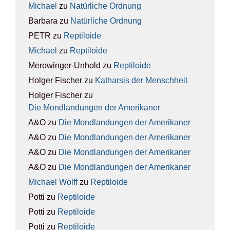
Michael
zu
Natür­li­che Ord­nung
Barbara
zu
Natür­li­che Ord­nung
PETR
zu
Rep­ti­lo­ide
Michael
zu
Rep­ti­lo­ide
Merowinger-Unhold
zu
Rep­ti­lo­ide
Holger Fischer
zu
Kathar­sis der Mensch­heit
Holger Fischer
zu
Die Mond­lan­dun­gen der Ame­ri­ka­ner
A&O
zu
Die Mond­lan­dun­gen der Ame­ri­ka­ner
A&O
zu
Die Mond­lan­dun­gen der Ame­ri­ka­ner
A&O
zu
Die Mond­lan­dun­gen der Ame­ri­ka­ner
A&O
zu
Die Mond­lan­dun­gen der Ame­ri­ka­ner
Michael Wolff
zu
Rep­ti­lo­ide
Potti
zu
Rep­ti­lo­ide
Potti
zu
Rep­ti­lo­ide
Potti
zu
Rep­ti­lo­ide