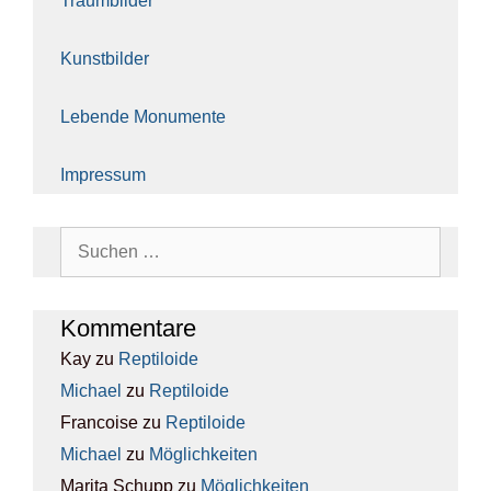
Traum­bil­der
Kunst­bil­der
Leben­de Monu­men­te
Impres­sum
Suchen
nach:
Kom­men­ta­re
Kay
zu
Rep­ti­lo­ide
Michael
zu
Rep­ti­lo­ide
Francoise
zu
Rep­ti­lo­ide
Michael
zu
Mög­lich­kei­ten
Marita Schupp
zu
Mög­lich­kei­ten