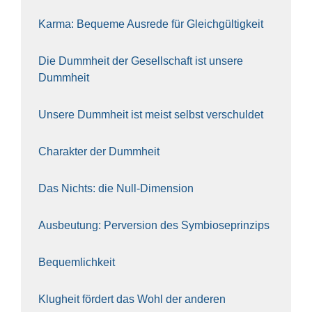
Kar­ma: Beque­me Aus­re­de für Gleich­gül­tig­keit
Die Dumm­heit der Gesell­schaft ist unse­re
Dumm­heit
Unse­re Dumm­heit ist meist selbst ver­schul­det
Cha­rak­ter der Dumm­heit
Das Nichts: die Null-Dimen­si­on
Aus­beu­tung: Per­ver­si­on des Sym­bio­se­prin­zips
Bequem­lich­keit
Klug­heit för­dert das Wohl der ande­ren