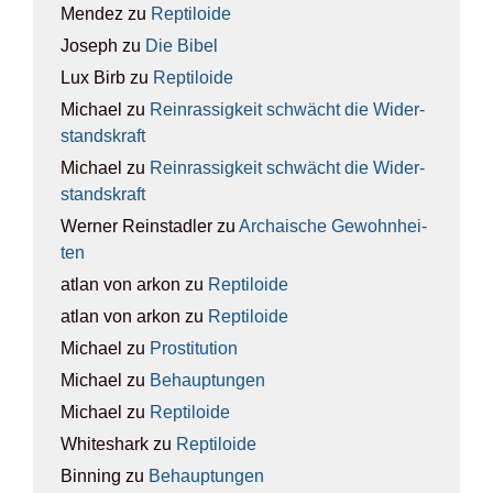
Mendez
zu
Rep­ti­lo­ide
Joseph
zu
Die Bibel
Lux Birb
zu
Rep­ti­lo­ide
Michael
zu
Rein­ras­sig­keit schwächt die Wider­
stands­kraft
Michael
zu
Rein­ras­sig­keit schwächt die Wider­
stands­kraft
Werner Reinstadler
zu
Archai­sche Gewohn­hei­
ten
atlan von arkon
zu
Rep­ti­lo­ide
atlan von arkon
zu
Rep­ti­lo­ide
Michael
zu
Pro­sti­tu­ti­on
Michael
zu
Behaup­tun­gen
Michael
zu
Rep­ti­lo­ide
Whiteshark
zu
Rep­ti­lo­ide
Binning
zu
Behaup­tun­gen