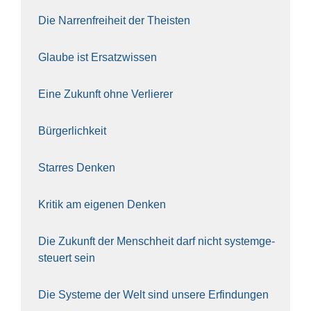
Die Nar­ren­frei­heit der The­is­ten
Glau­be ist Ersatz­wis­sen
Eine Zukunft ohne Ver­lie­rer
Bür­ger­lich­keit
Star­res Den­ken
Kri­tik am eige­nen Den­ken
Die Zukunft der Mensch­heit darf nicht sys­tem­ge­
steu­ert sein
Die Sys­te­me der Welt sind unse­re Erfin­dun­gen