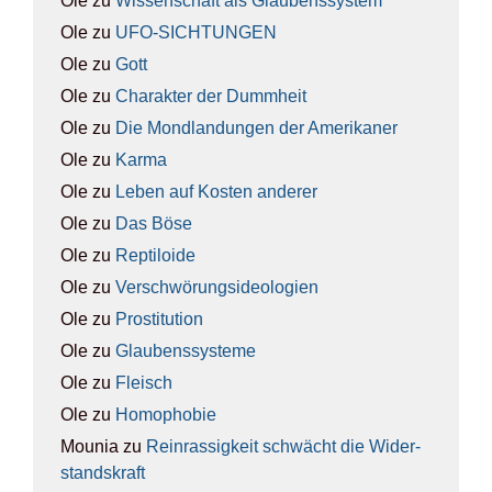
Ole
zu
Wis­sen­schaft als Glau­bens­sys­tem
Ole
zu
UFO-SICH­TUN­GEN
Ole
zu
Gott
Ole
zu
Cha­rak­ter der Dumm­heit
Ole
zu
Die Mond­lan­dun­gen der Ame­ri­ka­ner
Ole
zu
Kar­ma
Ole
zu
Leben auf Kos­ten ande­rer
Ole
zu
Das Böse
Ole
zu
Rep­ti­lo­ide
Ole
zu
Ver­schwö­rungs­ideo­lo­gien
Ole
zu
Pro­sti­tu­ti­on
Ole
zu
Glau­bens­sys­te­me
Ole
zu
Fleisch
Ole
zu
Homo­pho­bie
Mounia
zu
Rein­ras­sig­keit schwächt die Wider­
stands­kraft