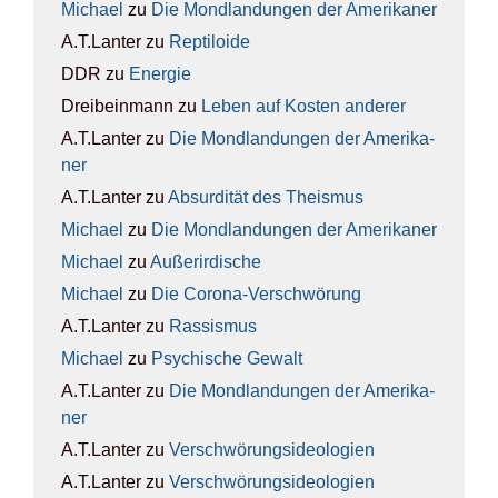
Michael
zu
Die Mond­lan­dun­gen der Ame­ri­ka­ner
A.T.Lanter
zu
Rep­ti­lo­ide
DDR
zu
Ener­gie
Dreibeinmann
zu
Leben auf Kos­ten ande­rer
A.T.Lanter
zu
Die Mond­lan­dun­gen der Ame­ri­ka­
ner
A.T.Lanter
zu
Absur­di­tät des The­is­mus
Michael
zu
Die Mond­lan­dun­gen der Ame­ri­ka­ner
Michael
zu
Außer­ir­di­sche
Michael
zu
Die Coro­na-Ver­schwö­rung
A.T.Lanter
zu
Ras­sis­mus
Michael
zu
Psy­chi­sche Gewalt
A.T.Lanter
zu
Die Mond­lan­dun­gen der Ame­ri­ka­
ner
A.T.Lanter
zu
Ver­schwö­rungs­ideo­lo­gien
A.T.Lanter
zu
Ver­schwö­rungs­ideo­lo­gien