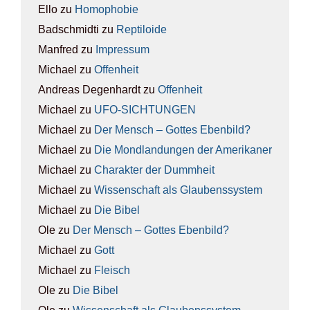
Ello
zu
Homo­pho­bie
Badschmidti
zu
Rep­ti­lo­ide
Manfred
zu
Impres­sum
Michael
zu
Offen­heit
Andreas Degenhardt
zu
Offen­heit
Michael
zu
UFO-SICH­TUN­GEN
Michael
zu
Der Mensch – Got­tes Eben­bild?
Michael
zu
Die Mond­lan­dun­gen der Ame­ri­ka­ner
Michael
zu
Cha­rak­ter der Dumm­heit
Michael
zu
Wis­sen­schaft als Glau­bens­sys­tem
Michael
zu
Die Bibel
Ole
zu
Der Mensch – Got­tes Eben­bild?
Michael
zu
Gott
Michael
zu
Fleisch
Ole
zu
Die Bibel