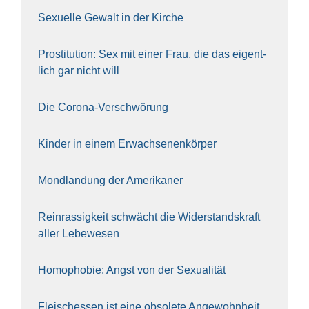
Sexu­el­le Gewalt in der Kir­che
Pro­sti­tu­ti­on: Sex mit einer Frau, die das eigent­
lich gar nicht will
Die Coro­na-Ver­schwö­rung
Kin­der in einem Erwach­se­nen­kör­per
Mond­lan­dung der Ame­ri­ka­ner
Rein­ras­sig­keit schwächt die Wider­stands­kraft
aller Lebe­we­sen
Homo­pho­bie: Angst von der Sexua­li­tät
Fleisch­essen ist eine obso­le­te An‍ge‍wohn‍heit