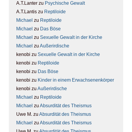
A.T.Lanter
zu
Psy­chi­sche Gewalt
A.T.Lantis
zu
Rep­ti­lo­ide
Michael
zu
Rep­ti­lo­ide
Michael
zu
Das Böse
Michael
zu
Sexu­el­le Gewalt in der Kir­che
Michael
zu
Außer­ir­di­sche
kenobi
zu
Sexu­el­le Gewalt in der Kir­che
kenobi
zu
Rep­ti­lo­ide
kenobi
zu
Das Böse
kenobi
zu
Kin­der in einem Erwach­se­nen­kör­per
kenobi
zu
Außer­ir­di­sche
Michael
zu
Rep­ti­lo­ide
Michael
zu
Absur­di­tät des The­is­mus
Uwe M.
zu
Absur­di­tät des The­is­mus
Michael
zu
Absur­di­tät des The­is­mus
Uwe M.
zu
Absur­di­tät des The­is­mus