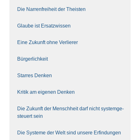
Die Nar­ren­frei­heit der The­is­ten
Glau­be ist Ersatz­wis­sen
Eine Zukunft ohne Ver­lie­rer
Bür­ger­lich­keit
Star­res Den­ken
Kri­tik am eige­nen Den­ken
Die Zukunft der Mensch­heit darf nicht sys­tem­ge­
steu­ert sein
Die Sys­te­me der Welt sind unse­re Erfin­dun­gen