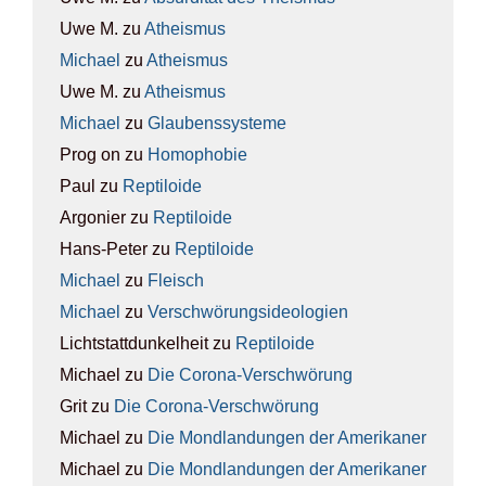
Uwe M.
zu
Athe­is­mus
Michael
zu
Athe­is­mus
Uwe M.
zu
Athe­is­mus
Michael
zu
Glau­bens­sys­te­me
Prog on
zu
Homo­pho­bie
Paul
zu
Rep­ti­lo­ide
Argonier
zu
Rep­ti­lo­ide
Hans-Peter
zu
Rep­ti­lo­ide
Michael
zu
Fleisch
Michael
zu
Ver­schwö­rungs­ideo­lo­gien
Lichtstattdunkelheit
zu
Rep­ti­lo­ide
Michael
zu
Die Coro­na-Ver­schwö­rung
Grit
zu
Die Coro­na-Ver­schwö­rung
Michael
zu
Die Mond­lan­dun­gen der Ame­ri­ka­ner
Michael
zu
Die Mond­lan­dun­gen der Ame­ri­ka­ner