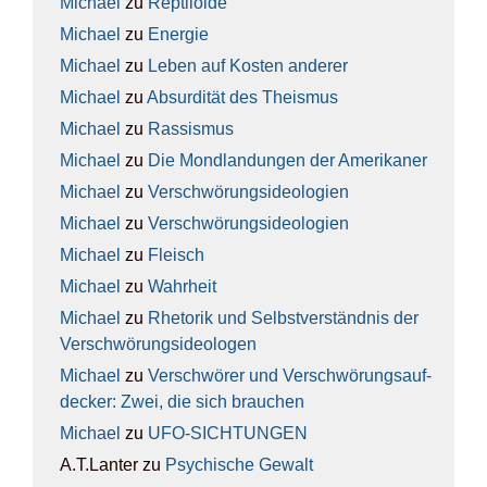
Michael
zu
Rep­ti­lo­ide
Michael
zu
Ener­gie
Michael
zu
Leben auf Kos­ten ande­rer
Michael
zu
Absur­di­tät des The­is­mus
Michael
zu
Ras­sis­mus
Michael
zu
Die Mond­lan­dun­gen der Ame­ri­ka­ner
Michael
zu
Ver­schwö­rungs­ideo­lo­gien
Michael
zu
Ver­schwö­rungs­ideo­lo­gien
Michael
zu
Fleisch
Michael
zu
Wahr­heit
Michael
zu
Rhe­to­rik und Selbst­ver­ständ­nis der
Ver­schwö­rungs­ideo­lo­gen
Michael
zu
Ver­schwö­rer und Ver­schwö­rungs­auf­
de­cker: Zwei, die sich brau­chen
Michael
zu
UFO-SICH­TUN­GEN
A.T.Lanter
zu
Psy­chi­sche Gewalt