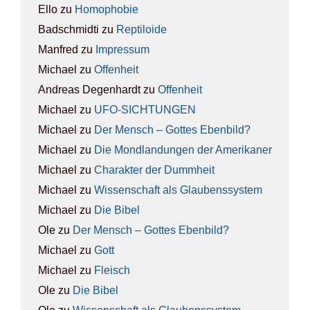
Ello
zu
Homo­pho­bie
Badschmidti
zu
Rep­ti­lo­ide
Manfred
zu
Impres­sum
Michael
zu
Offen­heit
Andreas Degenhardt
zu
Offen­heit
Michael
zu
UFO-SICH­TUN­GEN
Michael
zu
Der Mensch – Got­tes Eben­bild?
Michael
zu
Die Mond­lan­dun­gen der Ame­ri­ka­ner
Michael
zu
Cha­rak­ter der Dumm­heit
Michael
zu
Wis­sen­schaft als Glau­bens­sys­tem
Michael
zu
Die Bibel
Ole
zu
Der Mensch – Got­tes Eben­bild?
Michael
zu
Gott
Michael
zu
Fleisch
Ole
zu
Die Bibel