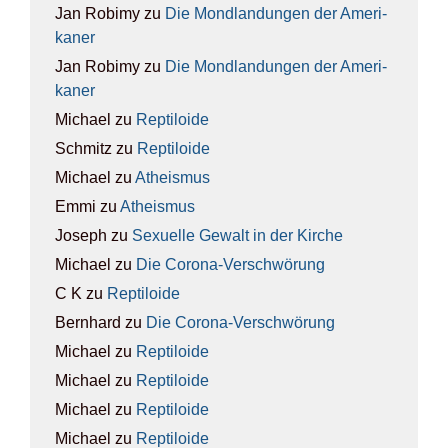
Jan Robimy
zu
Die Mond­lan­dun­gen der Ame­ri­
ka­ner
Jan Robimy
zu
Die Mond­lan­dun­gen der Ame­ri­
ka­ner
Michael
zu
Rep­ti­lo­ide
Schmitz
zu
Rep­ti­lo­ide
Michael
zu
Athe­is­mus
Emmi
zu
Athe­is­mus
Joseph
zu
Sexu­el­le Gewalt in der Kir­che
Michael
zu
Die Coro­na-Ver­schwö­rung
C K
zu
Rep­ti­lo­ide
Bernhard
zu
Die Coro­na-Ver­schwö­rung
Michael
zu
Rep­ti­lo­ide
Michael
zu
Rep­ti­lo­ide
Michael
zu
Rep­ti­lo­ide
Michael
zu
Rep­ti­lo­ide