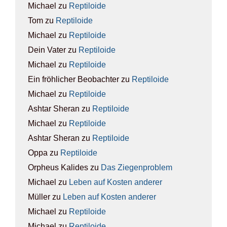
Michael
zu
Rep­ti­lo­ide
Tom
zu
Rep­ti­lo­ide
Michael
zu
Rep­ti­lo­ide
Dein Vater
zu
Rep­ti­lo­ide
Michael
zu
Rep­ti­lo­ide
Ein fröhlicher Beobachter
zu
Rep­ti­lo­ide
Michael
zu
Rep­ti­lo­ide
Ashtar Sheran
zu
Rep­ti­lo­ide
Michael
zu
Rep­ti­lo­ide
Ashtar Sheran
zu
Rep­ti­lo­ide
Oppa
zu
Rep­ti­lo­ide
Orpheus Kalides
zu
Das Zie­gen­pro­blem
Michael
zu
Leben auf Kos­ten ande­rer
Müller
zu
Leben auf Kos­ten ande­rer
Michael
zu
Rep­ti­lo­ide
Michael
zu
Rep­ti­lo­ide