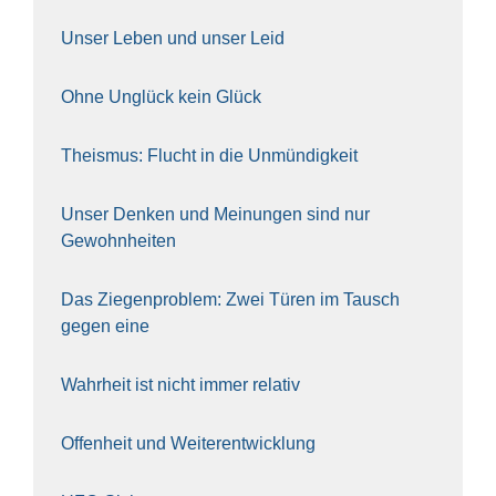
Unser Leben und unser Leid
Ohne Unglück kein Glück
The­is­mus: Flucht in die Unmün­dig­keit
Unser Den­ken und Mei­nun­gen sind nur
Gewohn­hei­ten
Das Zie­gen­pro­blem: Zwei Türen im Tausch
gegen eine
Wahr­heit ist nicht immer rela­tiv
Offen­heit und Wei­ter­ent­wick­lung