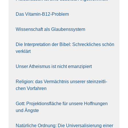
Das Vit­amin-B12-Pro­blem
Wis­sen­schaft als Glau­bens­sys­tem
Die Inter­pre­ta­ti­on der Bibel: Schreck­li­ches schön
ver­klärt
Unser Athe­is­mus ist nicht eman­zi­piert
Reli­gi­on: das Ver­mächt­nis unse­rer stein­zeit­li­
chen Vor­fah­ren
Gott: Pro­jek­ti­ons­flä­che für unse­re Hoff­nun­gen
und Ängs­te
Natür­li­che Ord­nung: Die Uni­ver­sa­li­sie­rung einer