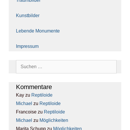
Traum­bil­der
Kunst­bil­der
Leben­de Monu­men­te
Impres­sum
Suchen
nach:
Kom­men­ta­re
Kay
zu
Rep­ti­lo­ide
Michael
zu
Rep­ti­lo­ide
Francoise
zu
Rep­ti­lo­ide
Michael
zu
Mög­lich­kei­ten
Marita Schupp
zu
Mög­lich­kei­ten