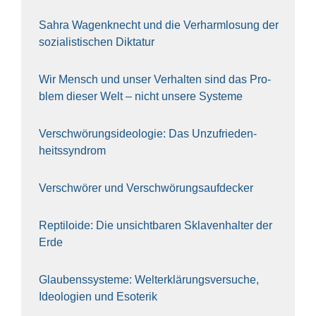
Sahra Wagen­knecht und die Ver­harm­lo­sung der
sozia­lis­ti­schen Dik­ta­tur
Wir Mensch und unser Ver­hal­ten sind das Pro­
blem die­ser Welt – nicht unse­re Sys‍te‍me
Ver­schwö­rungs­ideo­lo­gie: Das Unzufrieden­
heitssyndrom
Ver­schwö­rer und Verschwörungs­aufdecker
Rep­ti­lo­ide: Die unsicht­ba­ren Skla­ven­hal­ter der
Erde
Glau­bens­sys­te­me: Welt­erklä­rungs­ver­su­che,
Ideo­lo­gien und Eso­te­rik