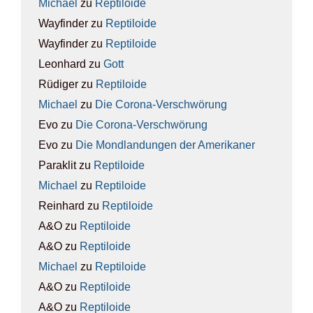
Michael
zu
Rep­ti­lo­ide
Wayfinder
zu
Rep­ti­lo­ide
Wayfinder
zu
Rep­ti­lo­ide
Leonhard
zu
Gott
Rüdiger
zu
Rep­ti­lo­ide
Michael
zu
Die Coro­na-Ver­schwö­rung
Evo
zu
Die Coro­na-Ver­schwö­rung
Evo
zu
Die Mond­lan­dun­gen der Ame­ri­ka­ner
Paraklit
zu
Rep­ti­lo­ide
Michael
zu
Rep­ti­lo­ide
Reinhard
zu
Rep­ti­lo­ide
A&O
zu
Rep­ti­lo­ide
A&O
zu
Rep­ti­lo­ide
Michael
zu
Rep­ti­lo­ide
A&O
zu
Rep­ti­lo­ide
A&O
zu
Rep­ti­lo­ide