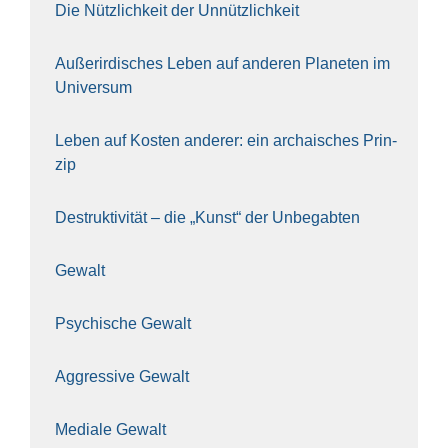
Die Nütz­lich­keit der Unnütz­lich­keit
Außer­ir­di­sches Leben auf ande­ren Pla­ne­ten im
Uni­ver­sum
Leben auf Kos­ten ande­rer: ein archai­sches Prin­
zip
Destruk­ti­vi­tät – die „Kunst“ der Unbe­gab­ten
Gewalt
Psy­chi­sche Gewalt
Aggres­si­ve Gewalt
Media­le Gewalt