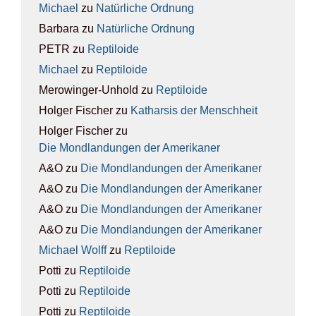
Michael
zu
Natür­li­che Ord­nung
Barbara
zu
Natür­li­che Ord­nung
PETR
zu
Rep­ti­lo­ide
Michael
zu
Rep­ti­lo­ide
Merowinger-Unhold
zu
Rep­ti­lo­ide
Holger Fischer
zu
Kathar­sis der Mensch­heit
Holger Fischer
zu
Die Mond­lan­dun­gen der Ame­ri­ka­ner
A&O
zu
Die Mond­lan­dun­gen der Ame­ri­ka­ner
A&O
zu
Die Mond­lan­dun­gen der Ame­ri­ka­ner
A&O
zu
Die Mond­lan­dun­gen der Ame­ri­ka­ner
A&O
zu
Die Mond­lan­dun­gen der Ame­ri­ka­ner
Michael Wolff
zu
Rep­ti­lo­ide
Potti
zu
Rep­ti­lo­ide
Potti
zu
Rep­ti­lo­ide
Potti
zu
Rep­ti­lo­ide