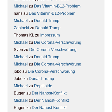
Michael
zu
Das Vit­amin-B12-Pro­blem
hans
zu
Das Vit­amin-B12-Pro­blem
Michael
zu
Donald Trump
Zablocki
zu
Donald Trump
Thomas Kl.
zu
Impres­sum
Michael
zu
Die Coro­na-Ver­schwö­rung
Sven
zu
Die Coro­na-Ver­schwö­rung
Michael
zu
Donald Trump
Michael
zu
Die Coro­na-Ver­schwö­rung
jobo
zu
Die Coro­na-Ver­schwö­rung
Jobo
zu
Donald Trump
Michael
zu
Rep­ti­lo­ide
Eugen
zu
Der Nah­ost-Kon­flikt
Michael
zu
Der Nah­ost-Kon­flikt
Eugen
zu
Der Nah­ost-Kon­flikt