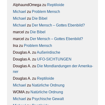
AlphaundOmega
zu
Rep­ti­lo­ide
Michael
zu
Pro­blem Mensch
Michael
zu
Die Bibel
Michael
zu
Der Mensch – Got­tes Eben­bild?
marcel
zu
Die Bibel
marcel
zu
Der Mensch – Got­tes Eben­bild?
Ina
zu
Pro­blem Mensch
Douglas A.
zu
Außer­ir­di­sche
Douglas A.
zu
UFO-SICH­TUN­GEN
Douglas A.
zu
Die Mond­lan­dun­gen der Ame­ri­ka­
ner
Douglas A.
zu
Rep­ti­lo­ide
Michael
zu
Natür­li­che Ord­nung
WOMA
zu
Natür­li­che Ord­nung
Michael
zu
Psy­chi­sche Gewalt