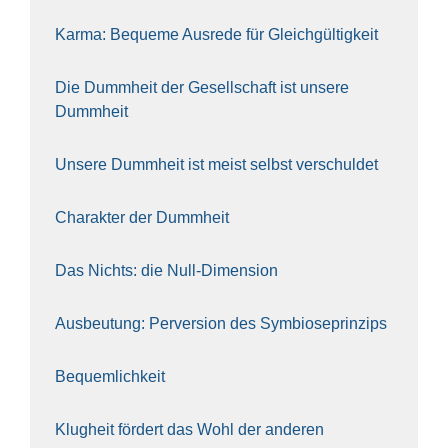
Kar­ma: Beque­me Aus­re­de für Gleich­gül­tig­keit
Die Dumm­heit der Gesell­schaft ist unse­re
Dumm­heit
Unse­re Dumm­heit ist meist selbst ver­schul­det
Cha­rak­ter der Dumm­heit
Das Nichts: die Null-Dimen­si­on
Aus­beu­tung: Per­ver­si­on des Sym­bio­se­prin­zips
Bequem­lich­keit
Klug­heit för­dert das Wohl der ande­ren