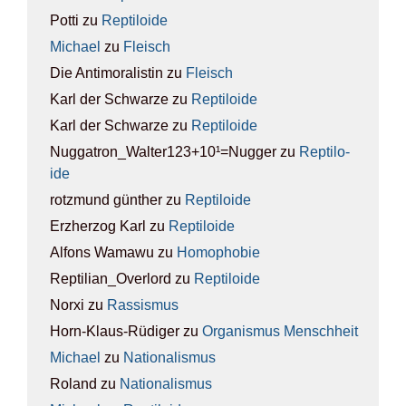
Potti
zu
Rep­ti­lo­ide
Michael
zu
Fleisch
Die Antimoralistin
zu
Fleisch
Karl der Schwarze
zu
Rep­ti­lo­ide
Karl der Schwarze
zu
Rep­ti­lo­ide
Nuggatron_Walter123+10¹=Nugger
zu
Rep­ti­lo­
ide
rotzmund günther
zu
Rep­ti­lo­ide
Erzherzog Karl
zu
Rep­ti­lo­ide
Alfons Wamawu
zu
Homo­pho­bie
Reptilian_Overlord
zu
Rep­ti­lo­ide
Norxi
zu
Ras­sis­mus
Horn-Klaus-Rüdiger
zu
Orga­nis­mus Mensch­heit
Michael
zu
Natio­na­lis­mus
Roland
zu
Natio­na­lis­mus