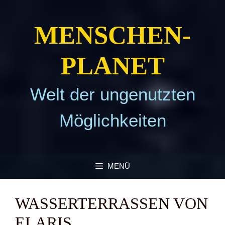
Zum
Inhalt
MEN­SCHEN­
springen
PLA­NET
Welt der ungenutzten
Möglichkeiten
MENÜ
WAS­SER­TER­RAS­SEN VON
ELARIS