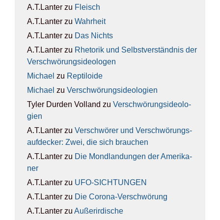
A.T.Lanter
zu
Fleisch
A.T.Lanter
zu
Wahr­heit
A.T.Lanter
zu
Das Nichts
A.T.Lanter
zu
Rhe­to­rik und Selbst­ver­ständ­nis der
Ver­schwö­rungs­ideo­lo­gen
Michael
zu
Rep­ti­lo­ide
Michael
zu
Ver­schwö­rungs­ideo­lo­gien
Tyler Durden Volland
zu
Ver­schwö­rungs­ideo­lo­
gien
A.T.Lanter
zu
Ver­schwö­rer und Ver­schwö­rungs­
auf­de­cker: Zwei, die sich brau­chen
A.T.Lanter
zu
Die Mond­lan­dun­gen der Ame­ri­ka­
ner
A.T.Lanter
zu
UFO-SICH­TUN­GEN
A.T.Lanter
zu
Die Coro­na-Ver­schwö­rung
A.T.Lanter
zu
Außer­ir­di­sche