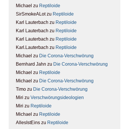
Michael
zu
Rep­ti­lo­ide
SirSmokeALot
zu
Rep­ti­lo­ide
Karl Lauterbach
zu
Rep­ti­lo­ide
Karl Lauterbach
zu
Rep­ti­lo­ide
Karl Lauterbach
zu
Rep­ti­lo­ide
Karl.Lauterbach
zu
Rep­ti­lo­ide
Michael
zu
Die Coro­na-Ver­schwö­rung
Bernhard Jahn
zu
Die Coro­na-Ver­schwö­rung
Michael
zu
Rep­ti­lo­ide
Michael
zu
Die Coro­na-Ver­schwö­rung
Timo
zu
Die Coro­na-Ver­schwö­rung
Miri
zu
Ver­schwö­rungs­ideo­lo­gien
Miri
zu
Rep­ti­lo­ide
Michael
zu
Rep­ti­lo­ide
AllesIstEins
zu
Rep­ti­lo­ide