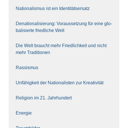
Natio­na­lis­mus ist ein Iden­ti­täts­er­satz
Dena­tio­na­li­sie­rung: Vor­aus­set­zung für eine glo­
ba­li­sier­te fried­li­che Welt
Die Welt braucht mehr Fried­lich­keit und nicht
mehr Tra­di­tio­nen
Ras­sis­mus
Unfä­hig­keit der Natio­na­lis­ten zur Krea­ti­vi­tät
Reli­gi­on im 21. Jahr­hun­dert
Ener­gie