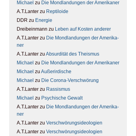
Michael
zu
Die Mond­lan­dun­gen der Ame­ri­ka­ner
A.T.Lanter
zu
Rep­ti­lo­ide
DDR
zu
Ener­gie
Dreibeinmann
zu
Leben auf Kos­ten ande­rer
A.T.Lanter
zu
Die Mond­lan­dun­gen der Ame­ri­ka­
ner
A.T.Lanter
zu
Absur­di­tät des The­is­mus
Michael
zu
Die Mond­lan­dun­gen der Ame­ri­ka­ner
Michael
zu
Außer­ir­di­sche
Michael
zu
Die Coro­na-Ver­schwö­rung
A.T.Lanter
zu
Ras­sis­mus
Michael
zu
Psy­chi­sche Gewalt
A.T.Lanter
zu
Die Mond­lan­dun­gen der Ame­ri­ka­
ner
A.T.Lanter
zu
Ver­schwö­rungs­ideo­lo­gien
A.T.Lanter
zu
Ver­schwö­rungs­ideo­lo­gien