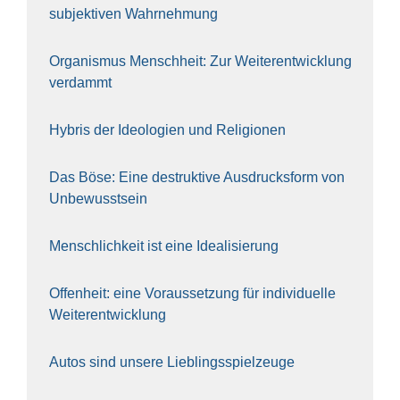
sub­jek­ti­ven Wahr­neh­mung
Orga­nis­mus Mensch­heit: Zur Wei­ter­ent­wick­lung
ver­dammt
Hybris der Ideo­lo­gien und Reli­gio­nen
Das Böse: Eine destruk­ti­ve Aus­drucks­form von
Unbe­wusst­sein
Mensch­lich­keit ist eine Idea­li­sie­rung
Offen­heit: eine Vor­aus­set­zung für indi­vi­du­el­le
Wei­ter­ent­wick­lung
Autos sind unse­re Lieb­lings­spiel­zeu­ge