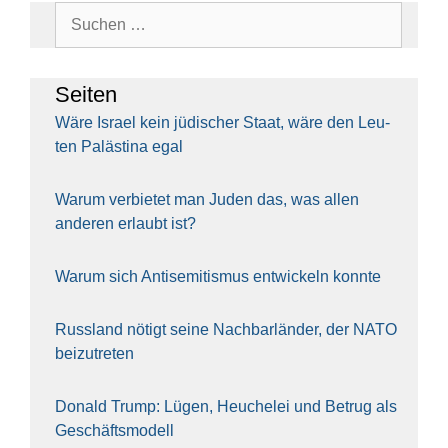
Suchen
nach:
Sei­ten
Wäre Isra­el kein jüdi­scher Staat, wäre den Leu­
ten Paläs­ti­na egal
War­um ver­bie­tet man Juden das, was allen
ande­ren erlaubt ist?
War­um sich Anti­se­mi­tis­mus ent­wi­ckeln konn­te
Russ­land nötigt sei­ne Nach­bar­län­der, der NATO
bei­zu­tre­ten
Donald Trump: Lügen, Heu­che­lei und Betrug als
Geschäfts­mo­dell