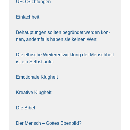
UFO-Sich­tun­gen
Ein­fach­heit
Behaup­tun­gen soll­ten begrün­det wer­den kön­
nen, andern­falls haben sie kei­nen Wert
Die ethi­sche Wei­ter­ent­wick­lung der Mensch­heit
ist ein Selbst­läu­fer
Emo­tio­na­le Klug­heit
Krea­ti­ve Klug­heit
Die Bibel
Der Mensch – Got­tes Eben­bild?