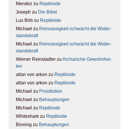
Mendez
zu
Rep­ti­lo­ide
Joseph
zu
Die Bibel
Lux Birb
zu
Rep­ti­lo­ide
Michael
zu
Rein­ras­sig­keit schwächt die Wider­
stands­kraft
Michael
zu
Rein­ras­sig­keit schwächt die Wider­
stands­kraft
Werner Reinstadler
zu
Archai­sche Gewohn­hei­
ten
atlan von arkon
zu
Rep­ti­lo­ide
atlan von arkon
zu
Rep­ti­lo­ide
Michael
zu
Pro­sti­tu­ti­on
Michael
zu
Behaup­tun­gen
Michael
zu
Rep­ti­lo­ide
Whiteshark
zu
Rep­ti­lo­ide
Binning
zu
Behaup­tun­gen