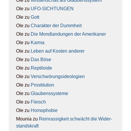
Ole
zu
Wis­sen­schaft als Glau­bens­sys­tem
Ole
zu
UFO-SICH­TUN­GEN
Ole
zu
Gott
Ole
zu
Cha­rak­ter der Dumm­heit
Ole
zu
Die Mond­lan­dun­gen der Ame­ri­ka­ner
Ole
zu
Kar­ma
Ole
zu
Leben auf Kos­ten ande­rer
Ole
zu
Das Böse
Ole
zu
Rep­ti­lo­ide
Ole
zu
Ver­schwö­rungs­ideo­lo­gien
Ole
zu
Pro­sti­tu­ti­on
Ole
zu
Glau­bens­sys­te­me
Ole
zu
Fleisch
Ole
zu
Homo­pho­bie
Mounia
zu
Rein­ras­sig­keit schwächt die Wider­
stands­kraft