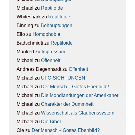
Michael
zu
Rep­ti­lo­ide
Whiteshark
zu
Rep­ti­lo­ide
Binning
zu
Behaup­tun­gen
Ello
zu
Homo­pho­bie
Badschmidti
zu
Rep­ti­lo­ide
Manfred
zu
Impres­sum
Michael
zu
Offen­heit
Andreas Degenhardt
zu
Offen­heit
Michael
zu
UFO-SICH­TUN­GEN
Michael
zu
Der Mensch – Got­tes Eben­bild?
Michael
zu
Die Mond­lan­dun­gen der Ame­ri­ka­ner
Michael
zu
Cha­rak­ter der Dumm­heit
Michael
zu
Wis­sen­schaft als Glau­bens­sys­tem
Michael
zu
Die Bibel
Ole
zu
Der Mensch – Got­tes Eben­bild?