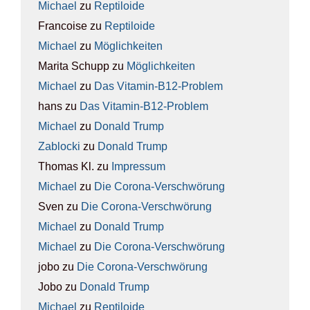
Michael
zu
Rep­ti­lo­ide
Francoise
zu
Rep­ti­lo­ide
Michael
zu
Mög­lich­kei­ten
Marita Schupp
zu
Mög­lich­kei­ten
Michael
zu
Das Vit­amin-B12-Pro­blem
hans
zu
Das Vit­amin-B12-Pro­blem
Michael
zu
Donald Trump
Zablocki
zu
Donald Trump
Thomas Kl.
zu
Impres­sum
Michael
zu
Die Coro­na-Ver­schwö­rung
Sven
zu
Die Coro­na-Ver­schwö­rung
Michael
zu
Donald Trump
Michael
zu
Die Coro­na-Ver­schwö­rung
jobo
zu
Die Coro­na-Ver­schwö­rung
Jobo
zu
Donald Trump
Michael
zu
Rep­ti­lo­ide