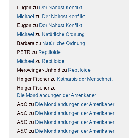
Eugen
zu
Der Nah­ost-Kon­flikt
Michael
zu
Der Nah­ost-Kon­flikt
Eugen
zu
Der Nah­ost-Kon­flikt
Michael
zu
Natür­li­che Ord­nung
Barbara
zu
Natür­li­che Ord­nung
PETR
zu
Rep­ti­lo­ide
Michael
zu
Rep­ti­lo­ide
Merowinger-Unhold
zu
Rep­ti­lo­ide
Holger Fischer
zu
Kathar­sis der Mensch­heit
Holger Fischer
zu
Die Mond­lan­dun­gen der Ame­ri­ka­ner
A&O
zu
Die Mond­lan­dun­gen der Ame­ri­ka­ner
A&O
zu
Die Mond­lan­dun­gen der Ame­ri­ka­ner
A&O
zu
Die Mond­lan­dun­gen der Ame­ri­ka­ner
A&O
zu
Die Mond­lan­dun­gen der Ame­ri­ka­ner