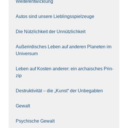
Wei­ter­ent­wick­lung
Autos sind unse­re Lieb­lings­spiel­zeu­ge
Die Nütz­lich­keit der Unnütz­lich­keit
Außer­ir­di­sches Leben auf ande­ren Pla­ne­ten im
Uni­ver­sum
Leben auf Kos­ten ande­rer: ein archai­sches Prin­
zip
Destruk­ti­vi­tät – die „Kunst“ der Unbe­gab­ten
Gewalt
Psy­chi­sche Gewalt