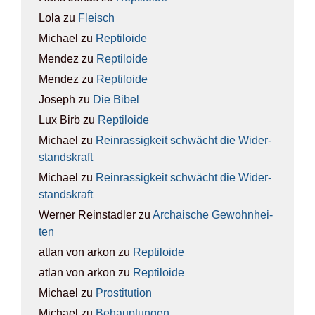
Lola
zu
Fleisch
Michael
zu
Rep­ti­lo­ide
Mendez
zu
Rep­ti­lo­ide
Mendez
zu
Rep­ti­lo­ide
Joseph
zu
Die Bibel
Lux Birb
zu
Rep­ti­lo­ide
Michael
zu
Rein­ras­sig­keit schwächt die Wider­
stands­kraft
Michael
zu
Rein­ras­sig­keit schwächt die Wider­
stands­kraft
Werner Reinstadler
zu
Archai­sche Gewohn­hei­
ten
atlan von arkon
zu
Rep­ti­lo­ide
atlan von arkon
zu
Rep­ti­lo­ide
Michael
zu
Pro­sti­tu­ti­on
Michael
zu
Behaup­tun­gen