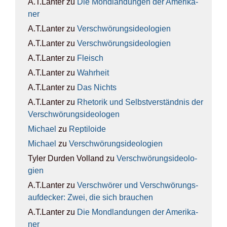
A.T.Lanter
zu
Die Mond­lan­dun­gen der Ame­ri­ka­
ner
A.T.Lanter
zu
Ver­schwö­rungs­ideo­lo­gien
A.T.Lanter
zu
Ver­schwö­rungs­ideo­lo­gien
A.T.Lanter
zu
Fleisch
A.T.Lanter
zu
Wahr­heit
A.T.Lanter
zu
Das Nichts
A.T.Lanter
zu
Rhe­to­rik und Selbst­ver­ständ­nis der
Ver­schwö­rungs­ideo­lo­gen
Michael
zu
Rep­ti­lo­ide
Michael
zu
Ver­schwö­rungs­ideo­lo­gien
Tyler Durden Volland
zu
Ver­schwö­rungs­ideo­lo­
gien
A.T.Lanter
zu
Ver­schwö­rer und Ver­schwö­rungs­
auf­de­cker: Zwei, die sich brau­chen
A.T.Lanter
zu
Die Mond­lan­dun­gen der Ame­ri­ka­
ner