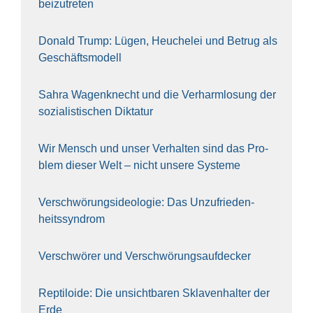
bei­zu­tre­ten
Donald Trump: Lügen, Heu­che­lei und Betrug als
Geschäfts­mo­dell
Sahra Wagen­knecht und die Ver­harm­lo­sung der
sozia­lis­ti­schen Dik­ta­tur
Wir Mensch und unser Ver­hal­ten sind das Pro­
blem die­ser Welt – nicht unse­re Sys‍te‍me
Ver­schwö­rungs­ideo­lo­gie: Das Unzufrieden­
heitssyndrom
Ver­schwö­rer und Verschwörungs­aufdecker
Rep­ti­lo­ide: Die unsicht­ba­ren Skla­ven­hal­ter der
Erde