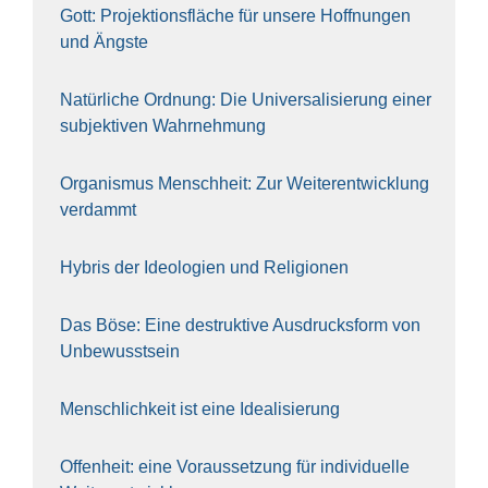
Gott: Pro­jek­ti­ons­flä­che für unse­re Hoff­nun­gen
und Ängs­te
Natür­li­che Ord­nung: Die Uni­ver­sa­li­sie­rung einer
sub­jek­ti­ven Wahr­neh­mung
Orga­nis­mus Mensch­heit: Zur Wei­ter­ent­wick­lung
ver­dammt
Hybris der Ideo­lo­gien und Reli­gio­nen
Das Böse: Eine destruk­ti­ve Aus­drucks­form von
Unbe­wusst­sein
Mensch­lich­keit ist eine Idea­li­sie­rung
Offen­heit: eine Vor­aus­set­zung für indi­vi­du­el­le