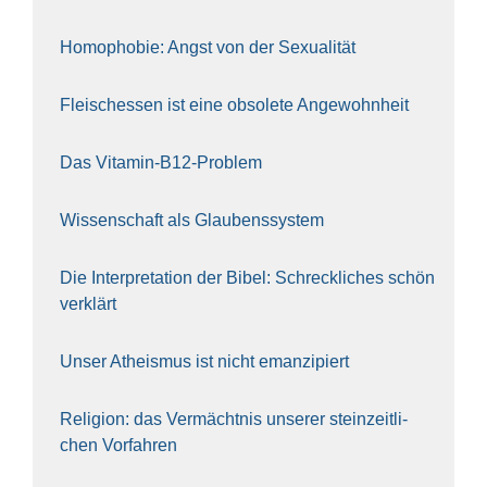
Homo­pho­bie: Angst von der Sexua­li­tät
Fleisch­essen ist eine obso­le­te An‍ge‍wohn‍heit
Das Vit­amin-B12-Pro­blem
Wis­sen­schaft als Glau­bens­sys­tem
Die Inter­pre­ta­ti­on der Bibel: Schreck­li­ches schön
ver­klärt
Unser Athe­is­mus ist nicht eman­zi­piert
Reli­gi­on: das Ver­mächt­nis unse­rer stein­zeit­li­
chen Vor­fah­ren