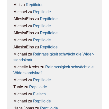
Miri
zu
Rep­ti­lo­ide
Michael
zu
Rep­ti­lo­ide
AllesIstEins
zu
Rep­ti­lo­ide
Michael
zu
Rep­ti­lo­ide
AllesIstEins
zu
Rep­ti­lo­ide
Michael
zu
Rep­ti­lo­ide
AllesIstEins
zu
Rep­ti­lo­ide
Michael
zu
Rein­ras­sig­keit schwächt die Wider­
stands­kraft
Michelle Krebs
zu
Rein­ras­sig­keit schwächt die
Wider­stands­kraft
Michael
zu
Rep­ti­lo­ide
Turtle
zu
Rep­ti­lo­ide
Michael
zu
Fleisch
Michael
zu
Rep­ti­lo­ide
Hans Jonas
zu
Rep­ti­lo­ide