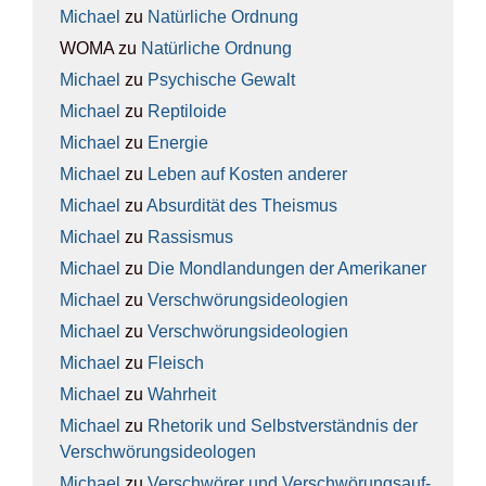
Michael
zu
Natür­li­che Ord­nung
WOMA
zu
Natür­li­che Ord­nung
Michael
zu
Psy­chi­sche Gewalt
Michael
zu
Rep­ti­lo­ide
Michael
zu
Ener­gie
Michael
zu
Leben auf Kos­ten ande­rer
Michael
zu
Absur­di­tät des The­is­mus
Michael
zu
Ras­sis­mus
Michael
zu
Die Mond­lan­dun­gen der Ame­ri­ka­ner
Michael
zu
Ver­schwö­rungs­ideo­lo­gien
Michael
zu
Ver­schwö­rungs­ideo­lo­gien
Michael
zu
Fleisch
Michael
zu
Wahr­heit
Michael
zu
Rhe­to­rik und Selbst­ver­ständ­nis der
Ver­schwö­rungs­ideo­lo­gen
Michael
zu
Ver­schwö­rer und Ver­schwö­rungs­auf­