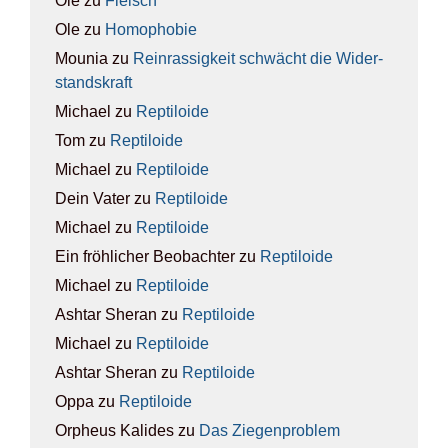
Ole
zu
Fleisch
Ole
zu
Homo­pho­bie
Mounia
zu
Rein­ras­sig­keit schwächt die Wider­
stands­kraft
Michael
zu
Rep­ti­lo­ide
Tom
zu
Rep­ti­lo­ide
Michael
zu
Rep­ti­lo­ide
Dein Vater
zu
Rep­ti­lo­ide
Michael
zu
Rep­ti­lo­ide
Ein fröhlicher Beobachter
zu
Rep­ti­lo­ide
Michael
zu
Rep­ti­lo­ide
Ashtar Sheran
zu
Rep­ti­lo­ide
Michael
zu
Rep­ti­lo­ide
Ashtar Sheran
zu
Rep­ti­lo­ide
Oppa
zu
Rep­ti­lo­ide
Orpheus Kalides
zu
Das Zie­gen­pro­blem