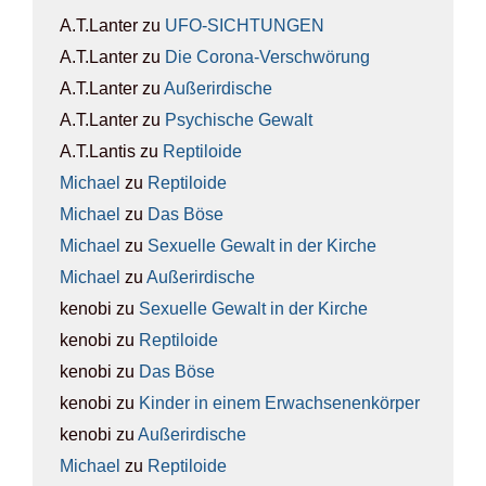
A.T.Lanter
zu
UFO-SICH­TUN­GEN
A.T.Lanter
zu
Die Coro­na-Ver­schwö­rung
A.T.Lanter
zu
Außer­ir­di­sche
A.T.Lanter
zu
Psy­chi­sche Gewalt
A.T.Lantis
zu
Rep­ti­lo­ide
Michael
zu
Rep­ti­lo­ide
Michael
zu
Das Böse
Michael
zu
Sexu­el­le Gewalt in der Kir­che
Michael
zu
Außer­ir­di­sche
kenobi
zu
Sexu­el­le Gewalt in der Kir­che
kenobi
zu
Rep­ti­lo­ide
kenobi
zu
Das Böse
kenobi
zu
Kin­der in einem Erwach­se­nen­kör­per
kenobi
zu
Außer­ir­di­sche
Michael
zu
Rep­ti­lo­ide