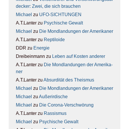
de­cker: Zwei, die sich brau­chen
Michael
zu
UFO-SICH­TUN­GEN
A.T.Lanter
zu
Psy­chi­sche Gewalt
Michael
zu
Die Mond­lan­dun­gen der Ame­ri­ka­ner
A.T.Lanter
zu
Rep­ti­lo­ide
DDR
zu
Ener­gie
Dreibeinmann
zu
Leben auf Kos­ten ande­rer
A.T.Lanter
zu
Die Mond­lan­dun­gen der Ame­ri­ka­
ner
A.T.Lanter
zu
Absur­di­tät des The­is­mus
Michael
zu
Die Mond­lan­dun­gen der Ame­ri­ka­ner
Michael
zu
Außer­ir­di­sche
Michael
zu
Die Coro­na-Ver­schwö­rung
A.T.Lanter
zu
Ras­sis­mus
Michael
zu
Psy­chi­sche Gewalt