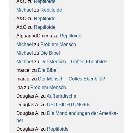
A&O
zu
Rep­ti­lo­ide
Michael
zu
Rep­ti­lo­ide
A&O
zu
Rep­ti­lo­ide
A&O
zu
Rep­ti­lo­ide
AlphaundOmega
zu
Rep­ti­lo­ide
Michael
zu
Pro­blem Mensch
Michael
zu
Die Bibel
Michael
zu
Der Mensch – Got­tes Eben­bild?
marcel
zu
Die Bibel
marcel
zu
Der Mensch – Got­tes Eben­bild?
Ina
zu
Pro­blem Mensch
Douglas A.
zu
Außer­ir­di­sche
Douglas A.
zu
UFO-SICH­TUN­GEN
Douglas A.
zu
Die Mond­lan­dun­gen der Ame­ri­ka­
ner
Douglas A.
zu
Rep­ti­lo­ide