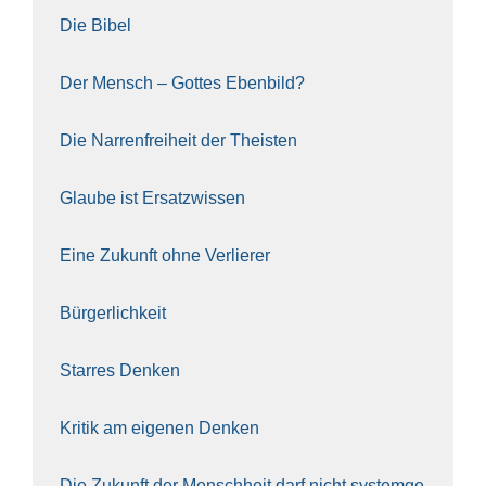
Die Bibel
Der Mensch – Got­tes Eben­bild?
Die Nar­ren­frei­heit der The­is­ten
Glau­be ist Ersatz­wis­sen
Eine Zukunft ohne Ver­lie­rer
Bür­ger­lich­keit
Star­res Den­ken
Kri­tik am eige­nen Den­ken
Die Zukunft der Mensch­heit darf nicht sys­tem­ge­