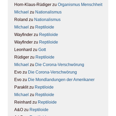
Horn-Klaus-Rüdiger
zu
Orga­nis­mus Mensch­heit
Michael
zu
Natio­na­lis­mus
Roland
zu
Natio­na­lis­mus
Michael
zu
Rep­ti­lo­ide
Wayfinder
zu
Rep­ti­lo­ide
Wayfinder
zu
Rep­ti­lo­ide
Leonhard
zu
Gott
Rüdiger
zu
Rep­ti­lo­ide
Michael
zu
Die Coro­na-Ver­schwö­rung
Evo
zu
Die Coro­na-Ver­schwö­rung
Evo
zu
Die Mond­lan­dun­gen der Ame­ri­ka­ner
Paraklit
zu
Rep­ti­lo­ide
Michael
zu
Rep­ti­lo­ide
Reinhard
zu
Rep­ti­lo­ide
A&O
zu
Rep­ti­lo­ide