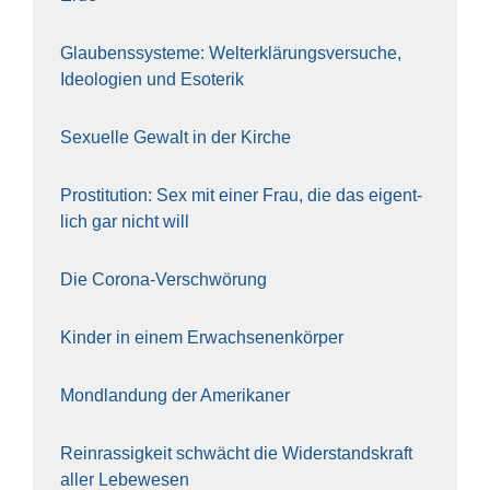
Glau­bens­sys­te­me: Welt­erklä­rungs­ver­su­che,
Ideo­lo­gien und Eso­te­rik
Sexu­el­le Gewalt in der Kir­che
Pro­sti­tu­ti­on: Sex mit einer Frau, die das eigent­
lich gar nicht will
Die Coro­na-Ver­schwö­rung
Kin­der in einem Erwach­se­nen­kör­per
Mond­lan­dung der Ame­ri­ka­ner
Rein­ras­sig­keit schwächt die Wider­stands­kraft
aller Lebe­we­sen