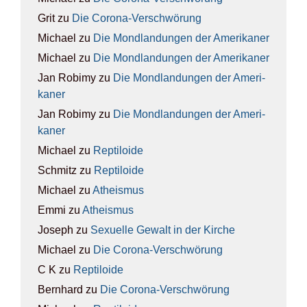
Grit
zu
Die Coro­na-Ver­schwö­rung
Michael
zu
Die Mond­lan­dun­gen der Ame­ri­ka­ner
Michael
zu
Die Mond­lan­dun­gen der Ame­ri­ka­ner
Jan Robimy
zu
Die Mond­lan­dun­gen der Ame­ri­
ka­ner
Jan Robimy
zu
Die Mond­lan­dun­gen der Ame­ri­
ka­ner
Michael
zu
Rep­ti­lo­ide
Schmitz
zu
Rep­ti­lo­ide
Michael
zu
Athe­is­mus
Emmi
zu
Athe­is­mus
Joseph
zu
Sexu­el­le Gewalt in der Kir­che
Michael
zu
Die Coro­na-Ver­schwö­rung
C K
zu
Rep­ti­lo­ide
Bernhard
zu
Die Coro­na-Ver­schwö­rung