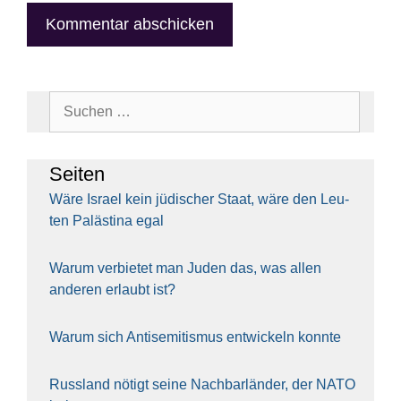
Suchen
nach:
Sei­ten
Wäre Isra­el kein jüdi­scher Staat, wäre den Leu­
ten Paläs­ti­na egal
War­um ver­bie­tet man Juden das, was allen
ande­ren erlaubt ist?
War­um sich Anti­se­mi­tis­mus ent­wi­ckeln konn­te
Russ­land nötigt sei­ne Nach­bar­län­der, der NATO