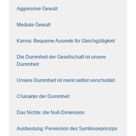
Aggres­si­ve Gewalt
Media­le Gewalt
Kar­ma: Beque­me Aus­re­de für Gleich­gül­tig­keit
Die Dumm­heit der Gesell­schaft ist unse­re
Dumm­heit
Unse­re Dumm­heit ist meist selbst ver­schul­det
Cha­rak­ter der Dumm­heit
Das Nichts: die Null-Dimen­si­on
Aus­beu­tung: Per­ver­si­on des Sym­bio­se­prin­zips