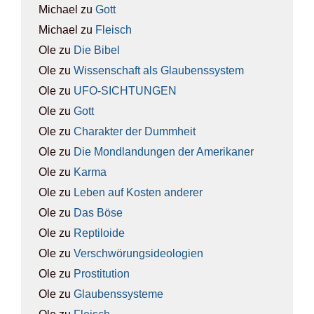
Michael
zu
Gott
Michael
zu
Fleisch
Ole
zu
Die Bibel
Ole
zu
Wis­sen­schaft als Glau­bens­sys­tem
Ole
zu
UFO-SICH­TUN­GEN
Ole
zu
Gott
Ole
zu
Cha­rak­ter der Dumm­heit
Ole
zu
Die Mond­lan­dun­gen der Ame­ri­ka­ner
Ole
zu
Kar­ma
Ole
zu
Leben auf Kos­ten ande­rer
Ole
zu
Das Böse
Ole
zu
Rep­ti­lo­ide
Ole
zu
Ver­schwö­rungs­ideo­lo­gien
Ole
zu
Pro­sti­tu­ti­on
Ole
zu
Glau­bens­sys­te­me