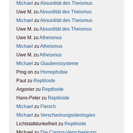
Michael
zu
Absur­di­tät des The­is­mus
Uwe M.
zu
Absur­di­tät des The­is­mus
Michael
zu
Absur­di­tät des The­is­mus
Uwe M.
zu
Absur­di­tät des The­is­mus
Uwe M.
zu
Athe­is­mus
Michael
zu
Athe­is­mus
Uwe M.
zu
Athe­is­mus
Michael
zu
Glau­bens­sys­te­me
Prog on
zu
Homo­pho­bie
Paul
zu
Rep­ti­lo­ide
Argonier
zu
Rep­ti­lo­ide
Hans-Peter
zu
Rep­ti­lo­ide
Michael
zu
Fleisch
Michael
zu
Ver­schwö­rungs­ideo­lo­gien
Lichtstattdunkelheit
zu
Rep­ti­lo­ide
Michael
zu
Die Coro­na-Ver­schwö­rung