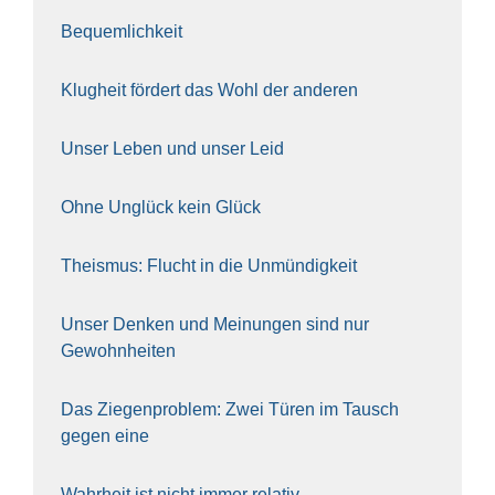
Bequem­lich­keit
Klug­heit för­dert das Wohl der ande­ren
Unser Leben und unser Leid
Ohne Unglück kein Glück
The­is­mus: Flucht in die Unmün­dig­keit
Unser Den­ken und Mei­nun­gen sind nur
Gewohn­hei­ten
Das Zie­gen­pro­blem: Zwei Türen im Tausch
gegen eine
Wahr­heit ist nicht immer rela­tiv