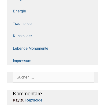
Ener­gie
Traum­bil­der
Kunst­bil­der
Leben­de Monu­men­te
Impres­sum
Suchen
nach:
Kom­men­ta­re
Kay
zu
Rep­ti­lo­ide