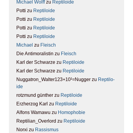
Michael Wolff
zu
Rep­ti­lo­ide
Potti
zu
Rep­ti­lo­ide
Potti
zu
Rep­ti­lo­ide
Potti
zu
Rep­ti­lo­ide
Potti
zu
Rep­ti­lo­ide
Michael
zu
Fleisch
Die Antimoralistin
zu
Fleisch
Karl der Schwarze
zu
Rep­ti­lo­ide
Karl der Schwarze
zu
Rep­ti­lo­ide
Nuggatron_Walter123+10¹=Nugger
zu
Rep­ti­lo­
ide
rotzmund günther
zu
Rep­ti­lo­ide
Erzherzog Karl
zu
Rep­ti­lo­ide
Alfons Wamawu
zu
Homo­pho­bie
Reptilian_Overlord
zu
Rep­ti­lo­ide
Norxi
zu
Ras­sis­mus