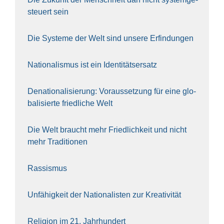
steu­ert sein
Die Sys­te­me der Welt sind unse­re Erfin­dun­gen
Natio­na­lis­mus ist ein Iden­ti­täts­er­satz
Dena­tio­na­li­sie­rung: Vor­aus­set­zung für eine glo­
ba­li­sier­te fried­li­che Welt
Die Welt braucht mehr Fried­lich­keit und nicht
mehr Tra­di­tio­nen
Ras­sis­mus
Unfä­hig­keit der Natio­na­lis­ten zur Krea­ti­vi­tät
Reli­gi­on im 21. Jahr­hun­dert