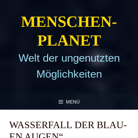
Zum
Inhalt
MEN­SCHEN­
springen
PLA­NET
Welt der ungenutzten
Möglichkeiten
MENÜ
WAS­SER­FALL DER BLAU­
EN AUGEN“