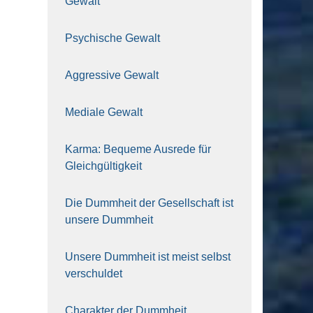
Gewalt
Psy­chi­sche Gewalt
Aggres­si­ve Gewalt
Media­le Gewalt
Kar­ma: Beque­me Aus­re­de für
Gleich­gül­tig­keit
Die Dumm­heit der Gesell­schaft ist
unse­re Dumm­heit
Unse­re Dumm­heit ist meist selbst
ver­schul­det
Cha­rak­ter der Dumm­heit