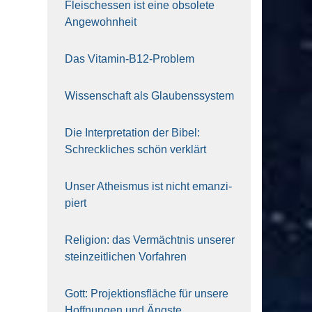
Fleisch­essen ist eine obso­le­te
An‍ge‍wohn‍heit
Das Vit­amin-B12-Pro­blem
Wis­sen­schaft als Glau­bens­sys­tem
Die Inter­pre­ta­ti­on der Bibel:
Schreck­li­ches schön ver­klärt
Unser Athe­is­mus ist nicht eman­zi­
piert
Reli­gi­on: das Ver­mächt­nis unse­rer
stein­zeit­li­chen Vor­fah­ren
Gott: Pro­jek­ti­ons­flä­che für unse­re
Hoff­nun­gen und Ängs­te