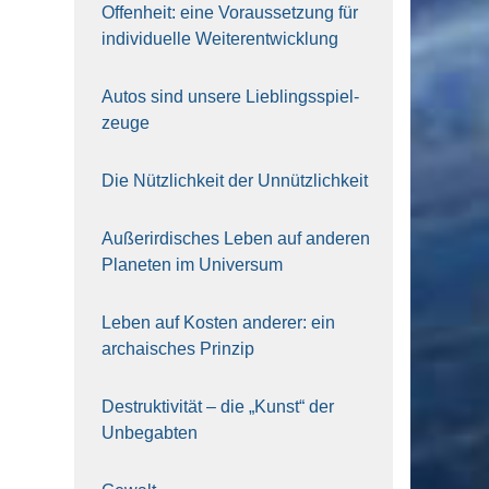
Offen­heit: eine Vor­aus­set­zung für
indi­vi­du­el­le Wei­ter­ent­wick­lung
Autos sind unse­re Lieb­lings­spiel­
zeu­ge
Die Nütz­lich­keit der Unnütz­lich­keit
Außer­ir­di­sches Leben auf ande­ren
Pla­ne­ten im Uni­ver­sum
Leben auf Kos­ten ande­rer: ein
archai­sches Prin­zip
Destruk­ti­vi­tät – die „Kunst“ der
Unbe­gab­ten