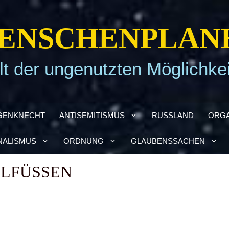
EN­SCHEN­PLA­N
t der ungenutzten Möglichke
GEN­KNECHT
ANTI­SE­MI­TIS­MUS
RUSS­LAND
ORGA
NA­LIS­MUS
ORD­NUNG
GLAU­BENS­SA­CHEN
­FÜ­SSEN