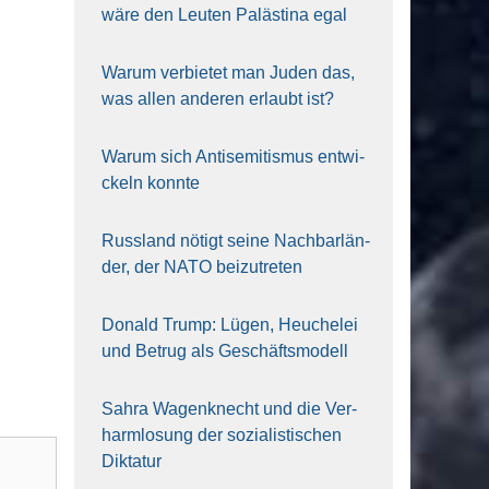
wäre den Leu­ten Paläs­ti­na egal
War­um ver­bie­tet man Juden das,
was allen ande­ren erlaubt ist?
War­um sich Anti­se­mi­tis­mus ent­wi­
ckeln konn­te
Russ­land nötigt sei­ne Nach­bar­län­
der, der NATO bei­zu­tre­ten
Donald Trump: Lügen, Heu­che­lei
und Betrug als Geschäfts­mo­dell
Sahra Wagen­knecht und die Ver­
harm­lo­sung der sozia­lis­ti­schen
Dik­ta­tur