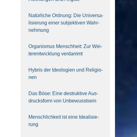
Natür­li­che Ord­nung: Die Uni­ver­sa­
li­sie­rung einer sub­jek­ti­ven Wahr­
neh­mung
Orga­nis­mus Mensch­heit: Zur Wei­
ter­ent­wick­lung ver­dammt
Hybris der Ideo­lo­gien und Reli­gio­
nen
Das Böse: Eine destruk­ti­ve Aus­
drucks­form von Unbe­wusst­sein
Mensch­lich­keit ist eine Idea­li­sie­
rung