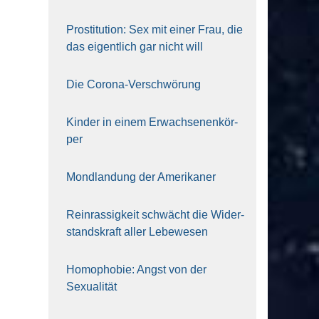
Pro­sti­tu­ti­on: Sex mit einer Frau, die
das eigent­lich gar nicht will
Die Coro­na-Ver­schwö­rung
Kin­der in einem Erwach­se­nen­kör­
per
Mond­lan­dung der Ame­ri­ka­ner
Rein­ras­sig­keit schwächt die Wider­
stands­kraft aller Lebe­we­sen
Homo­pho­bie: Angst von der
Sexua­li­tät