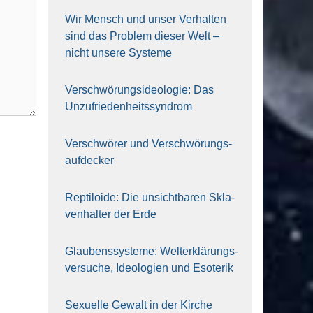
Wir Mensch und unser Ver­hal­ten
sind das Pro­blem die­ser Welt –
nicht unse­re Sys‍te‍me
Ver­schwö­rungs­ideo­lo­gie: Das
Unzufrieden­heitssyndrom
Ver­schwö­rer und Verschwörungs­
aufdecker
Rep­ti­lo­ide: Die unsicht­ba­ren Skla­
ven­hal­ter der Erde
Glau­bens­sys­te­me: Welt­erklä­rungs­
ver­su­che, Ideo­lo­gien und Eso­te­rik
Sexu­el­le Gewalt in der Kir­che