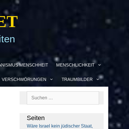
ET
iten
­NIS­MUS MENSCH­HEIT
MENSCH­LICH­KEIT
VER­SCHWÖ­RUN­GEN
TRAUM­BIL­DER
Suchen
nach:
Sei­ten
Wäre Isra­el kein jüdi­scher Staat,