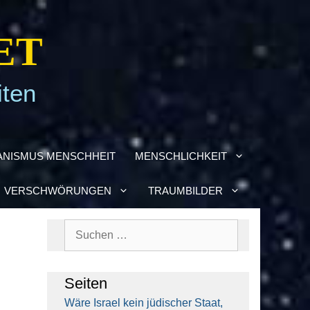
ET
iten
­NIS­MUS MENSCH­HEIT
MENSCH­LICH­KEIT
VER­SCHWÖ­RUN­GEN
TRAUM­BIL­DER
Suchen
nach:
Sei­ten
Wäre Isra­el kein jüdi­scher Staat,