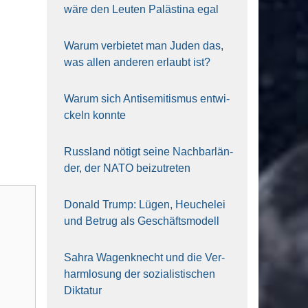
wäre den Leu­ten Paläs­ti­na egal
War­um ver­bie­tet man Juden das,
was allen ande­ren erlaubt ist?
War­um sich Anti­se­mi­tis­mus ent­wi­
ckeln konn­te
Russ­land nötigt sei­ne Nach­bar­län­
der, der NATO bei­zu­tre­ten
Donald Trump: Lügen, Heu­che­lei
und Betrug als Geschäfts­mo­dell
Sahra Wagen­knecht und die Ver­
harm­lo­sung der sozia­lis­ti­schen
Dik­ta­tur