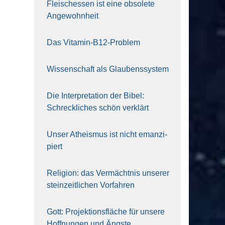
Fleisch­essen ist eine obso­le­te
An‍ge‍wohn‍heit
Das Vit­amin-B12-Pro­blem
Wis­sen­schaft als Glau­bens­sys­tem
Die Inter­pre­ta­ti­on der Bibel:
Schreck­li­ches schön ver­klärt
Unser Athe­is­mus ist nicht eman­zi­
piert
Reli­gi­on: das Ver­mächt­nis unse­rer
stein­zeit­li­chen Vor­fah­ren
Gott: Pro­jek­ti­ons­flä­che für unse­re
Hoff­nun­gen und Ängs­te