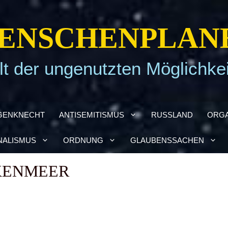
EN­SCHEN­PLA­N
t der ungenutzten Möglichke
GEN­KNECHT
ANTI­SE­MI­TIS­MUS
RUSS­LAND
ORGA
NA­LIS­MUS
ORD­NUNG
GLAU­BENS­SA­CHEN
KEN­MEER