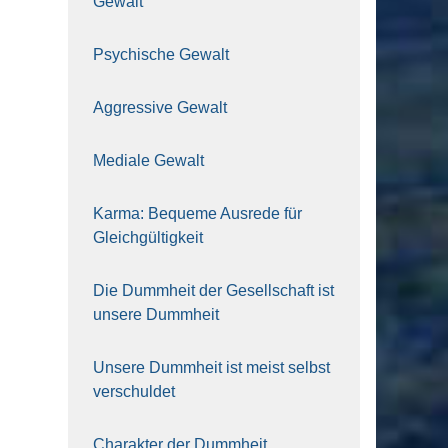
Gewalt
Psy­chi­sche Gewalt
Aggres­si­ve Gewalt
Media­le Gewalt
Kar­ma: Beque­me Aus­re­de für
Gleich­gül­tig­keit
Die Dumm­heit der Gesell­schaft ist
unse­re Dumm­heit
Unse­re Dumm­heit ist meist selbst
ver­schul­det
Cha­rak­ter der Dumm­heit