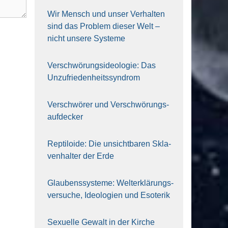
Wir Mensch und unser Ver­hal­ten
sind das Pro­blem die­ser Welt –
nicht unse­re Sys‍te‍me
Ver­schwö­rungs­ideo­lo­gie: Das
Unzufrieden­heitssyndrom
Ver­schwö­rer und Verschwörungs­
aufdecker
Rep­ti­lo­ide: Die unsicht­ba­ren Skla­
ven­hal­ter der Erde
Glau­bens­sys­te­me: Welt­erklä­rungs­
ver­su­che, Ideo­lo­gien und Eso­te­rik
Sexu­el­le Gewalt in der Kir­che