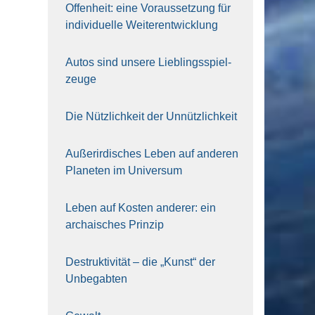
Offen­heit: eine Vor­aus­set­zung für
indi­vi­du­el­le Wei­ter­ent­wick­lung
Autos sind unse­re Lieb­lings­spiel­
zeu­ge
Die Nütz­lich­keit der Unnütz­lich­keit
Außer­ir­di­sches Leben auf ande­ren
Pla­ne­ten im Uni­ver­sum
Leben auf Kos­ten ande­rer: ein
archai­sches Prin­zip
Destruk­ti­vi­tät – die „Kunst“ der
Unbe­gab­ten