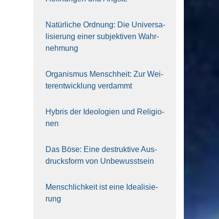
Natür­li­che Ord­nung: Die Uni­ver­sa­
li­sie­rung einer sub­jek­ti­ven Wahr­
neh­mung
Orga­nis­mus Mensch­heit: Zur Wei­
ter­ent­wick­lung ver­dammt
Hybris der Ideo­lo­gien und Reli­gio­
nen
Das Böse: Eine destruk­ti­ve Aus­
drucks­form von Unbe­wusst­sein
Mensch­lich­keit ist eine Idea­li­sie­
rung