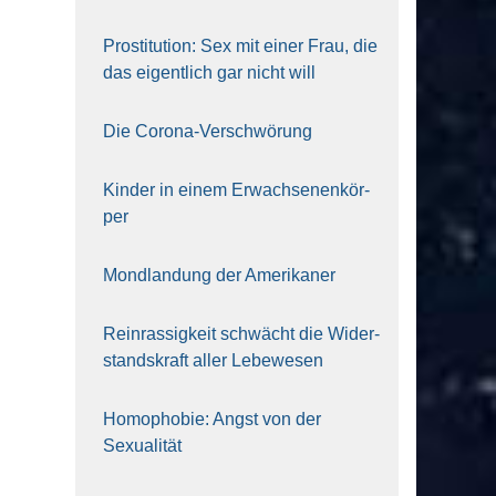
Pro­sti­tu­ti­on: Sex mit einer Frau, die
das eigent­lich gar nicht will
Die Coro­na-Ver­schwö­rung
Kin­der in einem Erwach­se­nen­kör­
per
Mond­lan­dung der Ame­ri­ka­ner
Rein­ras­sig­keit schwächt die Wider­
stands­kraft aller Lebe­we­sen
Homo­pho­bie: Angst von der
Sexua­li­tät