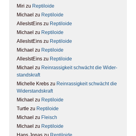
Miri
zu
Rep­ti­lo­ide
Michael
zu
Rep­ti­lo­ide
AllesIstEins
zu
Rep­ti­lo­ide
Michael
zu
Rep­ti­lo­ide
AllesIstEins
zu
Rep­ti­lo­ide
Michael
zu
Rep­ti­lo­ide
AllesIstEins
zu
Rep­ti­lo­ide
Michael
zu
Rein­ras­sig­keit schwächt die Wider­
stands­kraft
Michelle Krebs
zu
Rein­ras­sig­keit schwächt die
Wider­stands­kraft
Michael
zu
Rep­ti­lo­ide
Turtle
zu
Rep­ti­lo­ide
Michael
zu
Fleisch
Michael
zu
Rep­ti­lo­ide
Hans Jonas
zu
Rep­ti­lo­ide