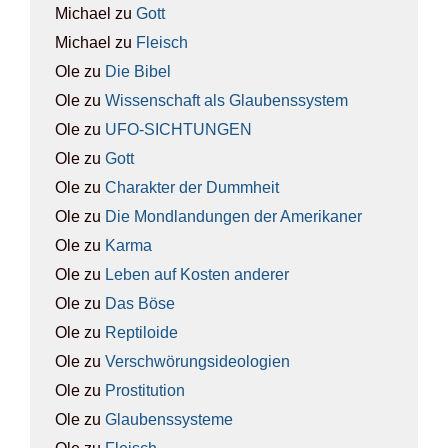
Michael
zu
Gott
Michael
zu
Fleisch
Ole
zu
Die Bibel
Ole
zu
Wis­sen­schaft als Glau­bens­sys­tem
Ole
zu
UFO-SICH­TUN­GEN
Ole
zu
Gott
Ole
zu
Cha­rak­ter der Dumm­heit
Ole
zu
Die Mond­lan­dun­gen der Ame­ri­ka­ner
Ole
zu
Kar­ma
Ole
zu
Leben auf Kos­ten ande­rer
Ole
zu
Das Böse
Ole
zu
Rep­ti­lo­ide
Ole
zu
Ver­schwö­rungs­ideo­lo­gien
Ole
zu
Pro­sti­tu­ti­on
Ole
zu
Glau­bens­sys­te­me