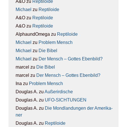
A&O
zu
Rep­ti­lo­ide
Michael
zu
Rep­ti­lo­ide
A&O
zu
Rep­ti­lo­ide
A&O
zu
Rep­ti­lo­ide
AlphaundOmega
zu
Rep­ti­lo­ide
Michael
zu
Pro­blem Mensch
Michael
zu
Die Bibel
Michael
zu
Der Mensch – Got­tes Eben­bild?
marcel
zu
Die Bibel
marcel
zu
Der Mensch – Got­tes Eben­bild?
Ina
zu
Pro­blem Mensch
Douglas A.
zu
Außer­ir­di­sche
Douglas A.
zu
UFO-SICH­TUN­GEN
Douglas A.
zu
Die Mond­lan­dun­gen der Ame­ri­ka­
ner
Douglas A.
zu
Rep­ti­lo­ide