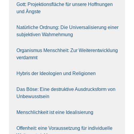
Gott: Pro­jek­ti­ons­flä­che für unse­re Hoff­nun­gen
und Ängs­te
Natür­li­che Ord­nung: Die Uni­ver­sa­li­sie­rung einer
sub­jek­ti­ven Wahr­neh­mung
Orga­nis­mus Mensch­heit: Zur Wei­ter­ent­wick­lung
ver­dammt
Hybris der Ideo­lo­gien und Reli­gio­nen
Das Böse: Eine destruk­ti­ve Aus­drucks­form von
Unbe­wusst­sein
Mensch­lich­keit ist eine Idea­li­sie­rung
Offen­heit: eine Vor­aus­set­zung für indi­vi­du­el­le