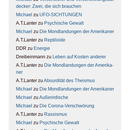
de­cker: Zwei, die sich brau­chen
Michael
zu
UFO-SICH­TUN­GEN
A.T.Lanter
zu
Psy­chi­sche Gewalt
Michael
zu
Die Mond­lan­dun­gen der Ame­ri­ka­ner
A.T.Lanter
zu
Rep­ti­lo­ide
DDR
zu
Ener­gie
Dreibeinmann
zu
Leben auf Kos­ten ande­rer
A.T.Lanter
zu
Die Mond­lan­dun­gen der Ame­ri­ka­
ner
A.T.Lanter
zu
Absur­di­tät des The­is­mus
Michael
zu
Die Mond­lan­dun­gen der Ame­ri­ka­ner
Michael
zu
Außer­ir­di­sche
Michael
zu
Die Coro­na-Ver­schwö­rung
A.T.Lanter
zu
Ras­sis­mus
Michael
zu
Psy­chi­sche Gewalt