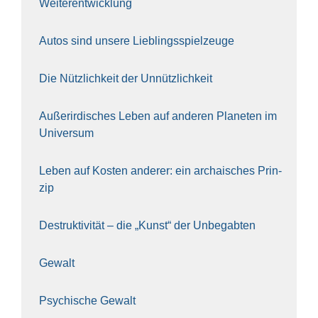
Wei­ter­ent­wick­lung
Autos sind unse­re Lieb­lings­spiel­zeu­ge
Die Nütz­lich­keit der Unnütz­lich­keit
Außer­ir­di­sches Leben auf ande­ren Pla­ne­ten im
Uni­ver­sum
Leben auf Kos­ten ande­rer: ein archai­sches Prin­
zip
Destruk­ti­vi­tät – die „Kunst“ der Unbe­gab­ten
Gewalt
Psy­chi­sche Gewalt