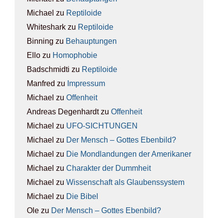
Michael
zu
Rep­ti­lo­ide
Whiteshark
zu
Rep­ti­lo­ide
Binning
zu
Behaup­tun­gen
Ello
zu
Homo­pho­bie
Badschmidti
zu
Rep­ti­lo­ide
Manfred
zu
Impres­sum
Michael
zu
Offen­heit
Andreas Degenhardt
zu
Offen­heit
Michael
zu
UFO-SICH­TUN­GEN
Michael
zu
Der Mensch – Got­tes Eben­bild?
Michael
zu
Die Mond­lan­dun­gen der Ame­ri­ka­ner
Michael
zu
Cha­rak­ter der Dumm­heit
Michael
zu
Wis­sen­schaft als Glau­bens­sys­tem
Michael
zu
Die Bibel
Ole
zu
Der Mensch – Got­tes Eben­bild?