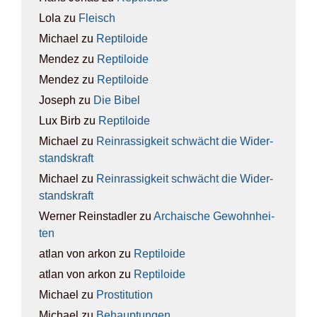
Lola
zu
Fleisch
Michael
zu
Rep­ti­lo­ide
Mendez
zu
Rep­ti­lo­ide
Mendez
zu
Rep­ti­lo­ide
Joseph
zu
Die Bibel
Lux Birb
zu
Rep­ti­lo­ide
Michael
zu
Rein­ras­sig­keit schwächt die Wider­
stands­kraft
Michael
zu
Rein­ras­sig­keit schwächt die Wider­
stands­kraft
Werner Reinstadler
zu
Archai­sche Gewohn­hei­
ten
atlan von arkon
zu
Rep­ti­lo­ide
atlan von arkon
zu
Rep­ti­lo­ide
Michael
zu
Pro­sti­tu­ti­on
Michael
zu
Behaup­tun­gen