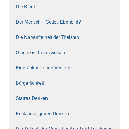
Die Bibel
Der Mensch – Got­tes Eben­bild?
Die Nar­ren­frei­heit der The­is­ten
Glau­be ist Ersatz­wis­sen
Eine Zukunft ohne Ver­lie­rer
Bür­ger­lich­keit
Star­res Den­ken
Kri­tik am eige­nen Den­ken
Die Zukunft der Mensch­heit darf nicht sys­tem­ge­