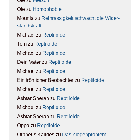
Ole
zu
Fleisch
Ole
zu
Homo­pho­bie
Mounia
zu
Rein­ras­sig­keit schwächt die Wider­
stands­kraft
Michael
zu
Rep­ti­lo­ide
Tom
zu
Rep­ti­lo­ide
Michael
zu
Rep­ti­lo­ide
Dein Vater
zu
Rep­ti­lo­ide
Michael
zu
Rep­ti­lo­ide
Ein fröhlicher Beobachter
zu
Rep­ti­lo­ide
Michael
zu
Rep­ti­lo­ide
Ashtar Sheran
zu
Rep­ti­lo­ide
Michael
zu
Rep­ti­lo­ide
Ashtar Sheran
zu
Rep­ti­lo­ide
Oppa
zu
Rep­ti­lo­ide
Orpheus Kalides
zu
Das Zie­gen­pro­blem