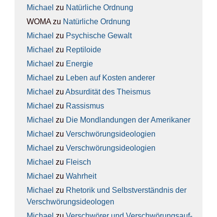
Michael
zu
Natür­li­che Ord­nung
WOMA
zu
Natür­li­che Ord­nung
Michael
zu
Psy­chi­sche Gewalt
Michael
zu
Rep­ti­lo­ide
Michael
zu
Ener­gie
Michael
zu
Leben auf Kos­ten ande­rer
Michael
zu
Absur­di­tät des The­is­mus
Michael
zu
Ras­sis­mus
Michael
zu
Die Mond­lan­dun­gen der Ame­ri­ka­ner
Michael
zu
Ver­schwö­rungs­ideo­lo­gien
Michael
zu
Ver­schwö­rungs­ideo­lo­gien
Michael
zu
Fleisch
Michael
zu
Wahr­heit
Michael
zu
Rhe­to­rik und Selbst­ver­ständ­nis der
Ver­schwö­rungs­ideo­lo­gen
Michael
zu
Ver­schwö­rer und Ver­schwö­rungs­auf­