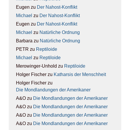
Eugen
zu
Der Nah­ost-Kon­flikt
Michael
zu
Der Nah­ost-Kon­flikt
Eugen
zu
Der Nah­ost-Kon­flikt
Michael
zu
Natür­li­che Ord­nung
Barbara
zu
Natür­li­che Ord­nung
PETR
zu
Rep­ti­lo­ide
Michael
zu
Rep­ti­lo­ide
Merowinger-Unhold
zu
Rep­ti­lo­ide
Holger Fischer
zu
Kathar­sis der Mensch­heit
Holger Fischer
zu
Die Mond­lan­dun­gen der Ame­ri­ka­ner
A&O
zu
Die Mond­lan­dun­gen der Ame­ri­ka­ner
A&O
zu
Die Mond­lan­dun­gen der Ame­ri­ka­ner
A&O
zu
Die Mond­lan­dun­gen der Ame­ri­ka­ner
A&O
zu
Die Mond­lan­dun­gen der Ame­ri­ka­ner