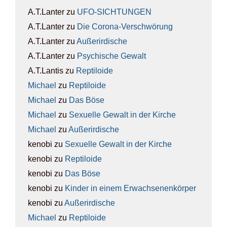
A.T.Lanter
zu
UFO-SICH­TUN­GEN
A.T.Lanter
zu
Die Coro­na-Ver­schwö­rung
A.T.Lanter
zu
Außer­ir­di­sche
A.T.Lanter
zu
Psy­chi­sche Gewalt
A.T.Lantis
zu
Rep­ti­lo­ide
Michael
zu
Rep­ti­lo­ide
Michael
zu
Das Böse
Michael
zu
Sexu­el­le Gewalt in der Kir­che
Michael
zu
Außer­ir­di­sche
kenobi
zu
Sexu­el­le Gewalt in der Kir­che
kenobi
zu
Rep­ti­lo­ide
kenobi
zu
Das Böse
kenobi
zu
Kin­der in einem Erwach­se­nen­kör­per
kenobi
zu
Außer­ir­di­sche
Michael
zu
Rep­ti­lo­ide