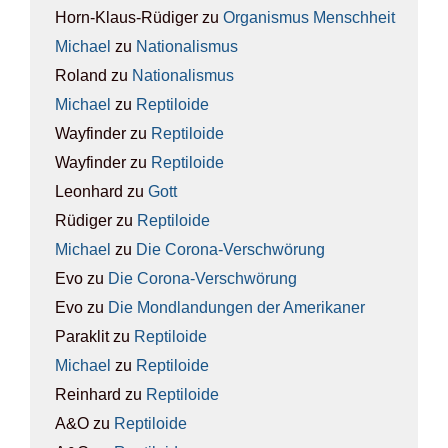
Horn-Klaus-Rüdiger
zu
Orga­nis­mus Mensch­heit
Michael
zu
Natio­na­lis­mus
Roland
zu
Natio­na­lis­mus
Michael
zu
Rep­ti­lo­ide
Wayfinder
zu
Rep­ti­lo­ide
Wayfinder
zu
Rep­ti­lo­ide
Leonhard
zu
Gott
Rüdiger
zu
Rep­ti­lo­ide
Michael
zu
Die Coro­na-Ver­schwö­rung
Evo
zu
Die Coro­na-Ver­schwö­rung
Evo
zu
Die Mond­lan­dun­gen der Ame­ri­ka­ner
Paraklit
zu
Rep­ti­lo­ide
Michael
zu
Rep­ti­lo­ide
Reinhard
zu
Rep­ti­lo­ide
A&O
zu
Rep­ti­lo­ide