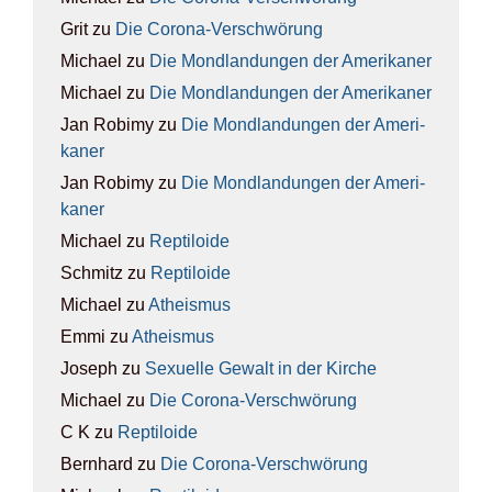
Grit
zu
Die Coro­na-Ver­schwö­rung
Michael
zu
Die Mond­lan­dun­gen der Ame­ri­ka­ner
Michael
zu
Die Mond­lan­dun­gen der Ame­ri­ka­ner
Jan Robimy
zu
Die Mond­lan­dun­gen der Ame­ri­
ka­ner
Jan Robimy
zu
Die Mond­lan­dun­gen der Ame­ri­
ka­ner
Michael
zu
Rep­ti­lo­ide
Schmitz
zu
Rep­ti­lo­ide
Michael
zu
Athe­is­mus
Emmi
zu
Athe­is­mus
Joseph
zu
Sexu­el­le Gewalt in der Kir­che
Michael
zu
Die Coro­na-Ver­schwö­rung
C K
zu
Rep­ti­lo­ide
Bernhard
zu
Die Coro­na-Ver­schwö­rung