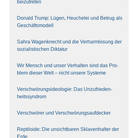
bei­zu­tre­ten
Donald Trump: Lügen, Heu­che­lei und Betrug als
Geschäfts­mo­dell
Sahra Wagen­knecht und die Ver­harm­lo­sung der
sozia­lis­ti­schen Dik­ta­tur
Wir Mensch und unser Ver­hal­ten sind das Pro­
blem die­ser Welt – nicht unse­re Sys‍te‍me
Ver­schwö­rungs­ideo­lo­gie: Das Unzufrieden­
heitssyndrom
Ver­schwö­rer und Verschwörungs­aufdecker
Rep­ti­lo­ide: Die unsicht­ba­ren Skla­ven­hal­ter der
Erde