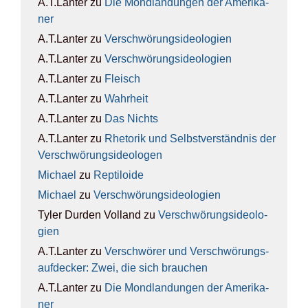
A.T.Lanter
zu
Die Mond­lan­dun­gen der Ame­ri­ka­
ner
A.T.Lanter
zu
Ver­schwö­rungs­ideo­lo­gien
A.T.Lanter
zu
Ver­schwö­rungs­ideo­lo­gien
A.T.Lanter
zu
Fleisch
A.T.Lanter
zu
Wahr­heit
A.T.Lanter
zu
Das Nichts
A.T.Lanter
zu
Rhe­to­rik und Selbst­ver­ständ­nis der
Ver­schwö­rungs­ideo­lo­gen
Michael
zu
Rep­ti­lo­ide
Michael
zu
Ver­schwö­rungs­ideo­lo­gien
Tyler Durden Volland
zu
Ver­schwö­rungs­ideo­lo­
gien
A.T.Lanter
zu
Ver­schwö­rer und Ver­schwö­rungs­
auf­de­cker: Zwei, die sich brau­chen
A.T.Lanter
zu
Die Mond­lan­dun­gen der Ame­ri­ka­
ner