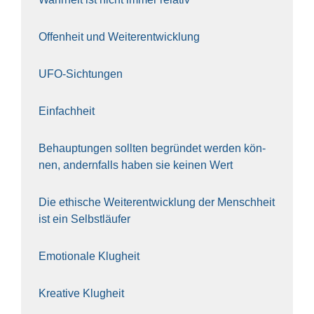
Offen­heit und Wei­ter­ent­wick­lung
UFO-Sich­tun­gen
Ein­fach­heit
Behaup­tun­gen soll­ten begrün­det wer­den kön­
nen, andern­falls haben sie kei­nen Wert
Die ethi­sche Wei­ter­ent­wick­lung der Mensch­heit
ist ein Selbst­läu­fer
Emo­tio­na­le Klug­heit
Krea­ti­ve Klug­heit