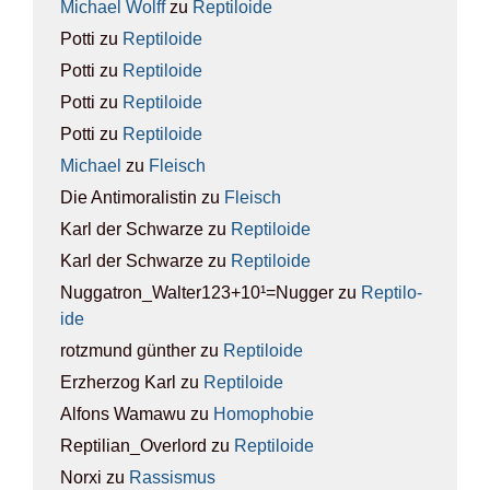
Michael Wolff
zu
Rep­ti­lo­ide
Potti
zu
Rep­ti­lo­ide
Potti
zu
Rep­ti­lo­ide
Potti
zu
Rep­ti­lo­ide
Potti
zu
Rep­ti­lo­ide
Michael
zu
Fleisch
Die Antimoralistin
zu
Fleisch
Karl der Schwarze
zu
Rep­ti­lo­ide
Karl der Schwarze
zu
Rep­ti­lo­ide
Nuggatron_Walter123+10¹=Nugger
zu
Rep­ti­lo­
ide
rotzmund günther
zu
Rep­ti­lo­ide
Erzherzog Karl
zu
Rep­ti­lo­ide
Alfons Wamawu
zu
Homo­pho­bie
Reptilian_Overlord
zu
Rep­ti­lo­ide
Norxi
zu
Ras­sis­mus