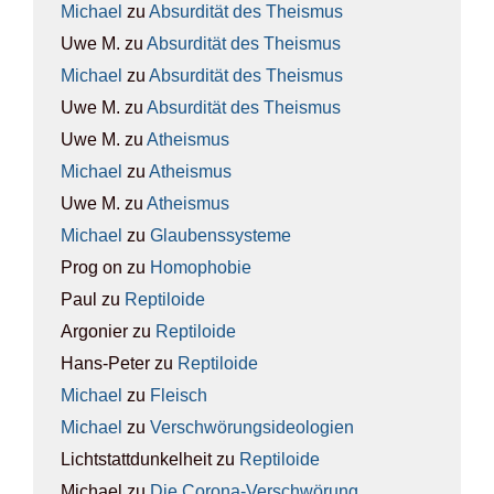
Michael
zu
Absur­di­tät des The­is­mus
Uwe M.
zu
Absur­di­tät des The­is­mus
Michael
zu
Absur­di­tät des The­is­mus
Uwe M.
zu
Absur­di­tät des The­is­mus
Uwe M.
zu
Athe­is­mus
Michael
zu
Athe­is­mus
Uwe M.
zu
Athe­is­mus
Michael
zu
Glau­bens­sys­te­me
Prog on
zu
Homo­pho­bie
Paul
zu
Rep­ti­lo­ide
Argonier
zu
Rep­ti­lo­ide
Hans-Peter
zu
Rep­ti­lo­ide
Michael
zu
Fleisch
Michael
zu
Ver­schwö­rungs­ideo­lo­gien
Lichtstattdunkelheit
zu
Rep­ti­lo­ide
Michael
zu
Die Coro­na-Ver­schwö­rung