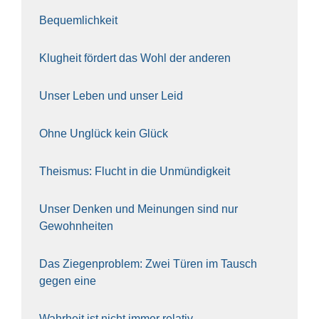
Bequem­lich­keit
Klug­heit för­dert das Wohl der ande­ren
Unser Leben und unser Leid
Ohne Unglück kein Glück
The­is­mus: Flucht in die Unmün­dig­keit
Unser Den­ken und Mei­nun­gen sind nur
Gewohn­hei­ten
Das Zie­gen­pro­blem: Zwei Türen im Tausch
gegen eine
Wahr­heit ist nicht immer rela­tiv