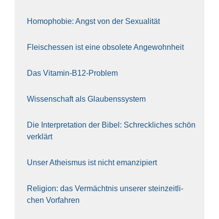
Homo­pho­bie: Angst von der Sexua­li­tät
Fleisch­essen ist eine obso­le­te An‍ge‍wohn‍heit
Das Vit­amin-B12-Pro­blem
Wis­sen­schaft als Glau­bens­sys­tem
Die Inter­pre­ta­ti­on der Bibel: Schreck­li­ches schön
ver­klärt
Unser Athe­is­mus ist nicht eman­zi­piert
Reli­gi­on: das Ver­mächt­nis unse­rer stein­zeit­li­
chen Vor­fah­ren