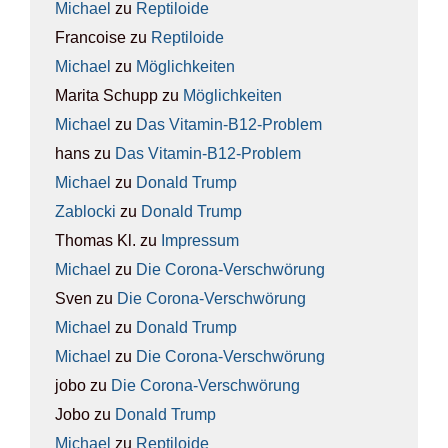
Michael
zu
Rep­ti­lo­ide
Francoise
zu
Rep­ti­lo­ide
Michael
zu
Mög­lich­kei­ten
Marita Schupp
zu
Mög­lich­kei­ten
Michael
zu
Das Vit­amin-B12-Pro­blem
hans
zu
Das Vit­amin-B12-Pro­blem
Michael
zu
Donald Trump
Zablocki
zu
Donald Trump
Thomas Kl.
zu
Impres­sum
Michael
zu
Die Coro­na-Ver­schwö­rung
Sven
zu
Die Coro­na-Ver­schwö­rung
Michael
zu
Donald Trump
Michael
zu
Die Coro­na-Ver­schwö­rung
jobo
zu
Die Coro­na-Ver­schwö­rung
Jobo
zu
Donald Trump
Michael
zu
Rep­ti­lo­ide