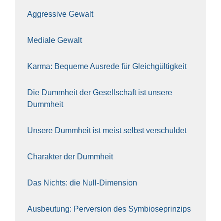
Aggres­si­ve Gewalt
Media­le Gewalt
Kar­ma: Beque­me Aus­re­de für Gleich­gül­tig­keit
Die Dumm­heit der Gesell­schaft ist unse­re
Dumm­heit
Unse­re Dumm­heit ist meist selbst ver­schul­det
Cha­rak­ter der Dumm­heit
Das Nichts: die Null-Dimen­si­on
Aus­beu­tung: Per­ver­si­on des Sym­bio­se­prin­zips