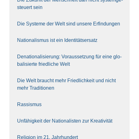
steu­ert sein
Die Sys­te­me der Welt sind unse­re Erfin­dun­gen
Natio­na­lis­mus ist ein Iden­ti­täts­er­satz
Dena­tio­na­li­sie­rung: Vor­aus­set­zung für eine glo­
ba­li­sier­te fried­li­che Welt
Die Welt braucht mehr Fried­lich­keit und nicht
mehr Tra­di­tio­nen
Ras­sis­mus
Unfä­hig­keit der Natio­na­lis­ten zur Krea­ti­vi­tät
Reli­gi­on im 21. Jahr­hun­dert