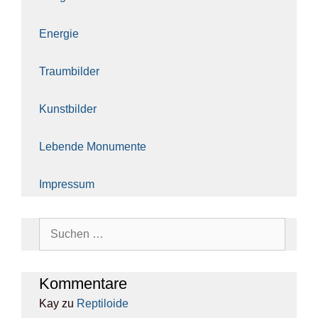
Ener­gie
Traum­bil­der
Kunst­bil­der
Leben­de Monu­men­te
Impres­sum
Suchen
nach:
Kom­men­ta­re
Kay
zu
Rep­ti­lo­ide