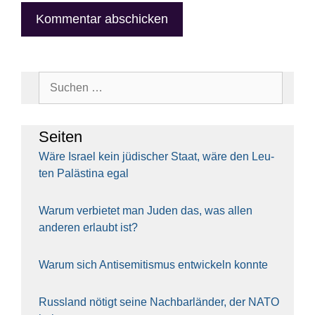
Suchen
nach:
Sei­ten
Wäre Isra­el kein jüdi­scher Staat, wäre den Leu­
ten Paläs­ti­na egal
War­um ver­bie­tet man Juden das, was allen
ande­ren erlaubt ist?
War­um sich Anti­se­mi­tis­mus ent­wi­ckeln konn­te
Russ­land nötigt sei­ne Nach­bar­län­der, der NATO