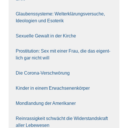
Glau­bens­sys­te­me: Welt­erklä­rungs­ver­su­che,
Ideo­lo­gien und Eso­te­rik
Sexu­el­le Gewalt in der Kir­che
Pro­sti­tu­ti­on: Sex mit einer Frau, die das eigent­
lich gar nicht will
Die Coro­na-Ver­schwö­rung
Kin­der in einem Erwach­se­nen­kör­per
Mond­lan­dung der Ame­ri­ka­ner
Rein­ras­sig­keit schwächt die Wider­stands­kraft
aller Lebe­we­sen