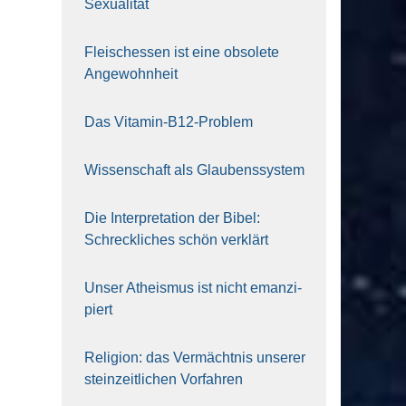
Sexua­li­tät
Fleisch­essen ist eine obso­le­te
An‍ge‍wohn‍heit
Das Vit­amin-B12-Pro­blem
Wis­sen­schaft als Glau­bens­sys­tem
Die Inter­pre­ta­ti­on der Bibel:
Schreck­li­ches schön ver­klärt
Unser Athe­is­mus ist nicht eman­zi­
piert
Reli­gi­on: das Ver­mächt­nis unse­rer
stein­zeit­li­chen Vor­fah­ren