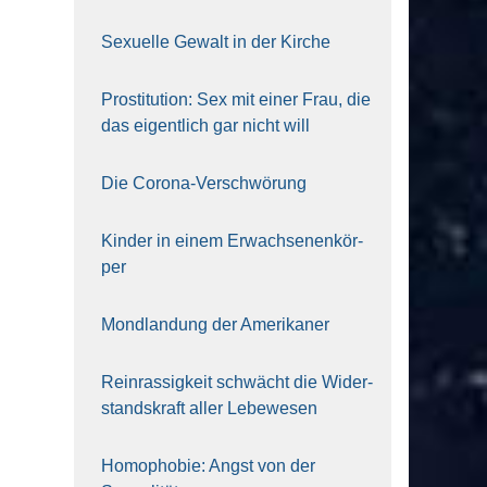
Sexu­el­le Gewalt in der Kir­che
Pro­sti­tu­ti­on: Sex mit einer Frau, die
das eigent­lich gar nicht will
Die Coro­na-Ver­schwö­rung
Kin­der in einem Erwach­se­nen­kör­
per
Mond­lan­dung der Ame­ri­ka­ner
Rein­ras­sig­keit schwächt die Wider­
stands­kraft aller Lebe­we­sen
Homo­pho­bie: Angst von der