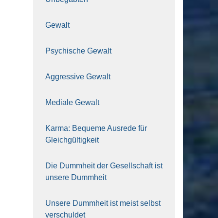
Gewalt
Psy­chi­sche Gewalt
Aggres­si­ve Gewalt
Media­le Gewalt
Kar­ma: Beque­me Aus­re­de für
Gleich­gül­tig­keit
Die Dumm­heit der Gesell­schaft ist
unse­re Dumm­heit
Unse­re Dumm­heit ist meist selbst
ver­schul­det