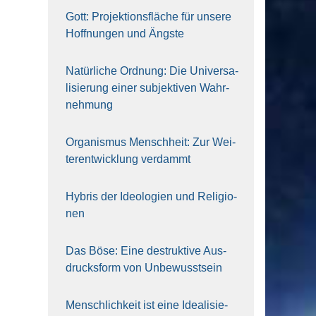
Gott: Pro­jek­ti­ons­flä­che für unse­re
Hoff­nun­gen und Ängs­te
Natür­li­che Ord­nung: Die Uni­ver­sa­
li­sie­rung einer sub­jek­ti­ven Wahr­
neh­mung
Orga­nis­mus Mensch­heit: Zur Wei­
ter­ent­wick­lung ver­dammt
Hybris der Ideo­lo­gien und Reli­gio­
nen
Das Böse: Eine destruk­ti­ve Aus­
drucks­form von Unbe­wusst­sein
Mensch­lich­keit ist eine Idea­li­sie­