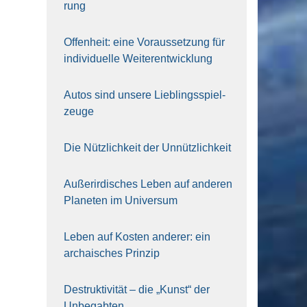
rung
Offen­heit: eine Vor­aus­set­zung für
indi­vi­du­el­le Wei­ter­ent­wick­lung
Autos sind unse­re Lieb­lings­spiel­
zeu­ge
Die Nütz­lich­keit der Unnütz­lich­keit
Außer­ir­di­sches Leben auf ande­ren
Pla­ne­ten im Uni­ver­sum
Leben auf Kos­ten ande­rer: ein
archai­sches Prin­zip
Destruk­ti­vi­tät – die „Kunst“ der
Unbe­gab­ten