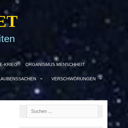
ET
iten
NE-KRIEG
ORGA­NIS­MUS MENSCH­HEIT
AU­BENS­SA­CHEN
VER­SCHWÖ­RUN­GEN
Suchen
nach: