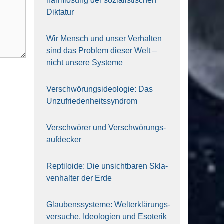
harm­lo­sung der sozia­lis­ti­schen
Dik­ta­tur
Wir Mensch und unser Ver­hal­ten
sind das Pro­blem die­ser Welt –
nicht unse­re Sys‍te‍me
Ver­schwö­rungs­ideo­lo­gie: Das
Unzufrieden­heitssyndrom
Ver­schwö­rer und Verschwörungs­
aufdecker
Rep­ti­lo­ide: Die unsicht­ba­ren Skla­
ven­hal­ter der Erde
Glau­bens­sys­te­me: Welt­erklä­rungs­
ver­su­che, Ideo­lo­gien und Eso­te­rik