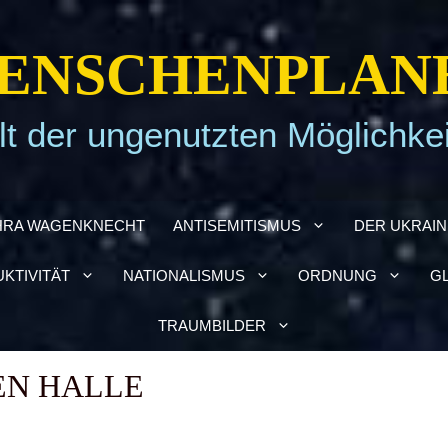
EN­SCHEN­PLA­N
t der ungenutzten Möglichke
HRA WAGEN­KNECHT
ANTI­SE­MI­TIS­MUS
DER UKRAI­­
­TI­VI­TÄT
NATIO­NA­LIS­MUS
ORD­NUNG
GL
TRAUM­BIL­DER
EN HAL­LE