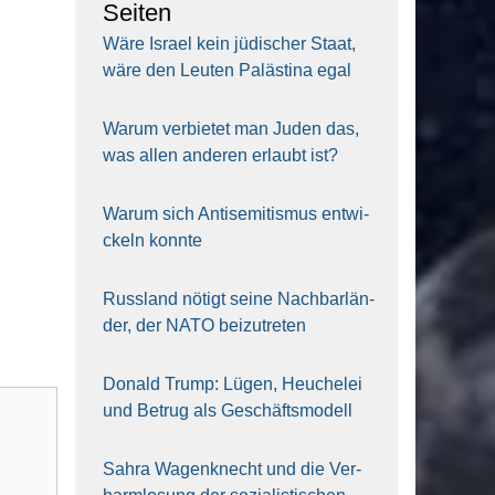
Sei­ten
Wäre Isra­el kein jüdi­scher Staat,
wäre den Leu­ten Paläs­ti­na egal
War­um ver­bie­tet man Juden das,
was allen ande­ren erlaubt ist?
War­um sich Anti­se­mi­tis­mus ent­wi­
ckeln konn­te
Russ­land nötigt sei­ne Nach­bar­län­
der, der NATO bei­zu­tre­ten
Donald Trump: Lügen, Heu­che­lei
und Betrug als Geschäfts­mo­dell
Sahra Wagen­knecht und die Ver­