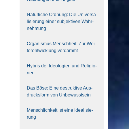
Natür­li­che Ord­nung: Die Uni­ver­sa­
li­sie­rung einer sub­jek­ti­ven Wahr­
neh­mung
Orga­nis­mus Mensch­heit: Zur Wei­
ter­ent­wick­lung ver­dammt
Hybris der Ideo­lo­gien und Reli­gio­
nen
Das Böse: Eine destruk­ti­ve Aus­
drucks­form von Unbe­wusst­sein
Mensch­lich­keit ist eine Idea­li­sie­
rung