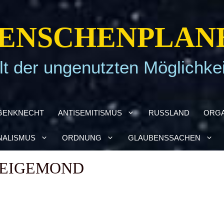
EN­SCHEN­PLA­N
t der ungenutzten Möglichke
GEN­KNECHT
ANTI­SE­MI­TIS­MUS
RUSS­LAND
ORGA
NA­LIS­MUS
ORD­NUNG
GLAU­BENS­SA­CHEN
I­GE­MOND