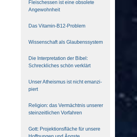
Fleisch­essen ist eine obso­le­te
An‍ge‍wohn‍heit
Das Vit­amin-B12-Pro­blem
Wis­sen­schaft als Glau­bens­sys­tem
Die Inter­pre­ta­ti­on der Bibel:
Schreck­li­ches schön ver­klärt
Unser Athe­is­mus ist nicht eman­zi­
piert
Reli­gi­on: das Ver­mächt­nis unse­rer
stein­zeit­li­chen Vor­fah­ren
Gott: Pro­jek­ti­ons­flä­che für unse­re
Hoff­nun­gen und Ängs­te