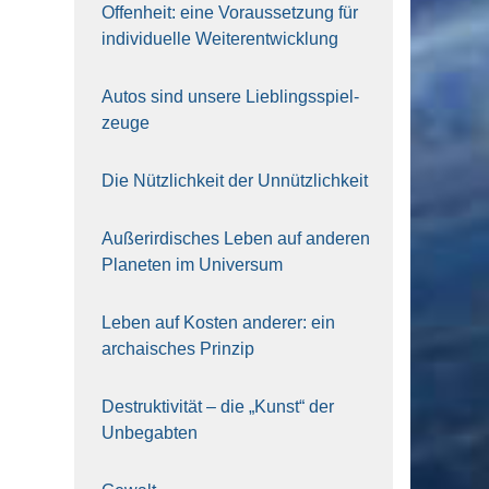
Offen­heit: eine Vor­aus­set­zung für
indi­vi­du­el­le Wei­ter­ent­wick­lung
Autos sind unse­re Lieb­lings­spiel­
zeu­ge
Die Nütz­lich­keit der Unnütz­lich­keit
Außer­ir­di­sches Leben auf ande­ren
Pla­ne­ten im Uni­ver­sum
Leben auf Kos­ten ande­rer: ein
archai­sches Prin­zip
Destruk­ti­vi­tät – die „Kunst“ der
Unbe­gab­ten