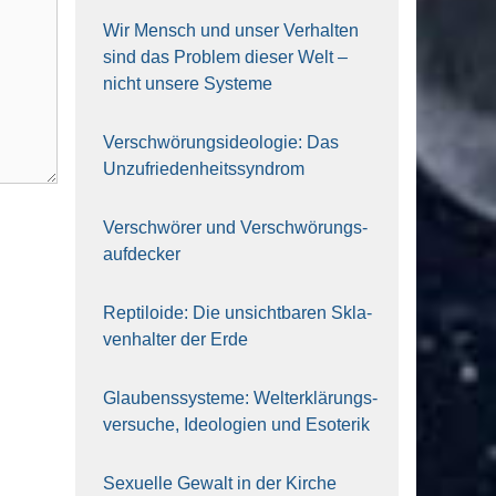
Wir Mensch und unser Ver­hal­ten
sind das Pro­blem die­ser Welt –
nicht unse­re Sys‍te‍me
Ver­schwö­rungs­ideo­lo­gie: Das
Unzufrieden­heitssyndrom
Ver­schwö­rer und Verschwörungs­
aufdecker
Rep­ti­lo­ide: Die unsicht­ba­ren Skla­
ven­hal­ter der Erde
Glau­bens­sys­te­me: Welt­erklä­rungs­
ver­su­che, Ideo­lo­gien und Eso­te­rik
Sexu­el­le Gewalt in der Kir­che