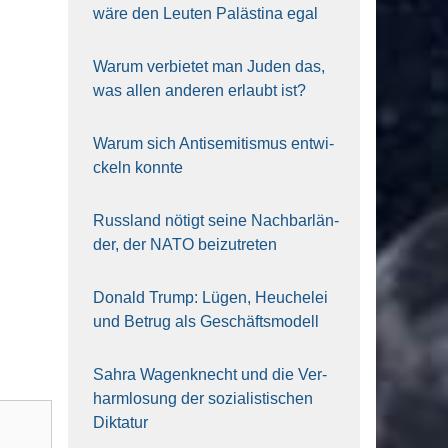
wäre den Leu­ten Paläs­ti­na egal
War­um ver­bie­tet man Juden das,
was allen ande­ren erlaubt ist?
War­um sich Anti­se­mi­tis­mus ent­wi­
ckeln konn­te
Russ­land nötigt sei­ne Nach­bar­län­
der, der NATO bei­zu­tre­ten
Donald Trump: Lügen, Heu­che­lei
und Betrug als Geschäfts­mo­dell
Sahra Wagen­knecht und die Ver­
harm­lo­sung der sozia­lis­ti­schen
Dik­ta­tur