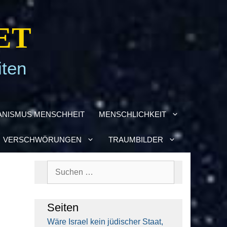
ET
iten
­NIS­MUS MENSCH­HEIT
MENSCH­LICH­KEIT
VER­SCHWÖ­RUN­GEN
TRAUM­BIL­DER
Suchen
nach:
Sei­ten
Wäre Isra­el kein jüdi­scher Staat,