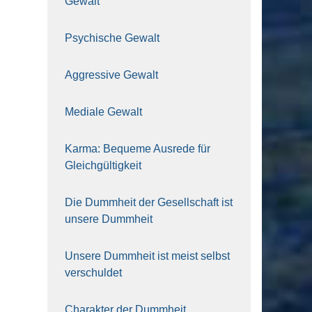
Gewalt
Psy­chi­sche Gewalt
Aggres­si­ve Gewalt
Media­le Gewalt
Kar­ma: Beque­me Aus­re­de für
Gleich­gül­tig­keit
Die Dumm­heit der Gesell­schaft ist
unse­re Dumm­heit
Unse­re Dumm­heit ist meist selbst
ver­schul­det
Cha­rak­ter der Dumm­heit