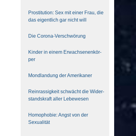
Pro­sti­tu­ti­on: Sex mit einer Frau, die
das eigent­lich gar nicht will
Die Coro­na-Ver­schwö­rung
Kin­der in einem Erwach­se­nen­kör­
per
Mond­lan­dung der Ame­ri­ka­ner
Rein­ras­sig­keit schwächt die Wider­
stands­kraft aller Lebe­we­sen
Homo­pho­bie: Angst von der
Sexua­li­tät