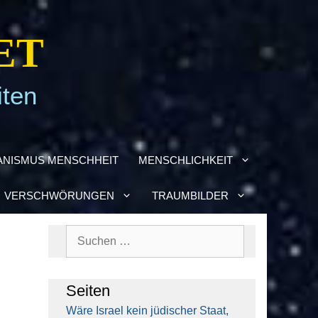
ET
iten
­NIS­MUS MENSCH­HEIT
MENSCH­LICH­KEIT
VER­SCHWÖ­RUN­GEN
TRAUM­BIL­DER
Suchen
nach:
Sei­ten
Wäre Isra­el kein jüdi­scher Staat,