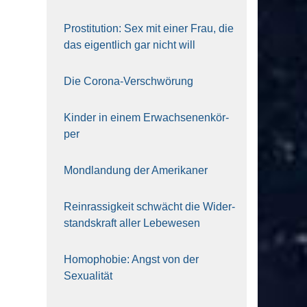
Pro­sti­tu­ti­on: Sex mit einer Frau, die
das eigent­lich gar nicht will
Die Coro­na-Ver­schwö­rung
Kin­der in einem Erwach­se­nen­kör­
per
Mond­lan­dung der Ame­ri­ka­ner
Rein­ras­sig­keit schwächt die Wider­
stands­kraft aller Lebe­we­sen
Homo­pho­bie: Angst von der
Sexua­li­tät