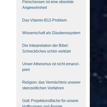
Fleisch­essen ist eine obso­le­te
An‍ge‍wohn‍heit
Das Vit­amin-B12-Pro­blem
Wis­sen­schaft als Glau­bens­sys­tem
Die Inter­pre­ta­ti­on der Bibel:
Schreck­li­ches schön ver­klärt
Unser Athe­is­mus ist nicht eman­zi­
piert
Reli­gi­on: das Ver­mächt­nis unse­rer
stein­zeit­li­chen Vor­fah­ren
Gott: Pro­jek­ti­ons­flä­che für unse­re
Hoff­nun­gen und Ängs­te