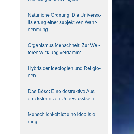
Natür­li­che Ord­nung: Die Uni­ver­sa­
li­sie­rung einer sub­jek­ti­ven Wahr­
neh­mung
Orga­nis­mus Mensch­heit: Zur Wei­
ter­ent­wick­lung ver­dammt
Hybris der Ideo­lo­gien und Reli­gio­
nen
Das Böse: Eine destruk­ti­ve Aus­
drucks­form von Unbe­wusst­sein
Mensch­lich­keit ist eine Idea­li­sie­
rung