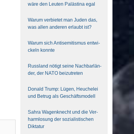
wäre den Leu­ten Paläs­ti­na egal
War­um ver­bie­tet man Juden das,
was allen ande­ren erlaubt ist?
War­um sich Anti­se­mi­tis­mus ent­wi­
ckeln konn­te
Russ­land nötigt sei­ne Nach­bar­län­
der, der NATO bei­zu­tre­ten
Donald Trump: Lügen, Heu­che­lei
und Betrug als Geschäfts­mo­dell
Sahra Wagen­knecht und die Ver­
harm­lo­sung der sozia­lis­ti­schen
Dik­ta­tur