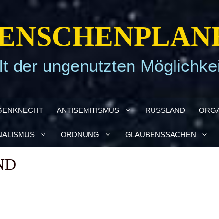
EN­SCHEN­PLA­N
t der ungenutzten Möglichke
GEN­KNECHT
ANTI­SE­MI­TIS­MUS
RUSS­LAND
ORGA
NA­LIS­MUS
ORD­NUNG
GLAU­BENS­SA­CHEN
ND