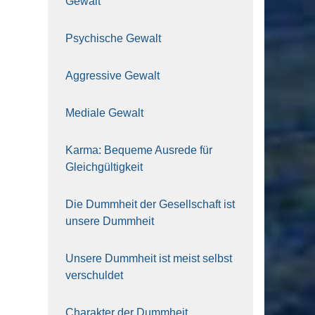
Gewalt
Psy­chi­sche Gewalt
Aggres­si­ve Gewalt
Media­le Gewalt
Kar­ma: Beque­me Aus­re­de für
Gleich­gül­tig­keit
Die Dumm­heit der Gesell­schaft ist
unse­re Dumm­heit
Unse­re Dumm­heit ist meist selbst
ver­schul­det
Cha­rak­ter der Dumm­heit