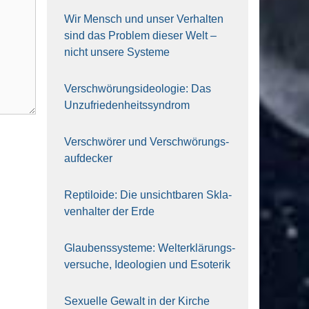
Wir Mensch und unser Ver­hal­ten
sind das Pro­blem die­ser Welt –
nicht unse­re Sys‍te‍me
Ver­schwö­rungs­ideo­lo­gie: Das
Unzufrieden­heitssyndrom
Ver­schwö­rer und Verschwörungs­
aufdecker
Rep­ti­lo­ide: Die unsicht­ba­ren Skla­
ven­hal­ter der Erde
Glau­bens­sys­te­me: Welt­erklä­rungs­
ver­su­che, Ideo­lo­gien und Eso­te­rik
Sexu­el­le Gewalt in der Kir­che