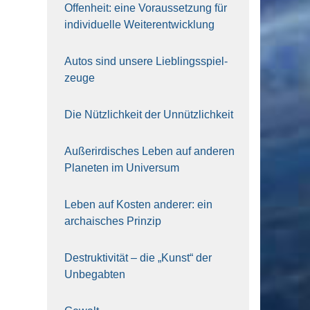
Offen­heit: eine Vor­aus­set­zung für
indi­vi­du­el­le Wei­ter­ent­wick­lung
Autos sind unse­re Lieb­lings­spiel­
zeu­ge
Die Nütz­lich­keit der Unnütz­lich­keit
Außer­ir­di­sches Leben auf ande­ren
Pla­ne­ten im Uni­ver­sum
Leben auf Kos­ten ande­rer: ein
archai­sches Prin­zip
Destruk­ti­vi­tät – die „Kunst“ der
Unbe­gab­ten