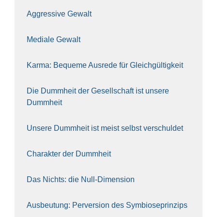
Aggres­si­ve Gewalt
Media­le Gewalt
Kar­ma: Beque­me Aus­re­de für Gleich­gül­tig­keit
Die Dumm­heit der Gesell­schaft ist unse­re
Dumm­heit
Unse­re Dumm­heit ist meist selbst ver­schul­det
Cha­rak­ter der Dumm­heit
Das Nichts: die Null-Dimen­si­on
Aus­beu­tung: Per­ver­si­on des Sym­bio­se­prin­zips