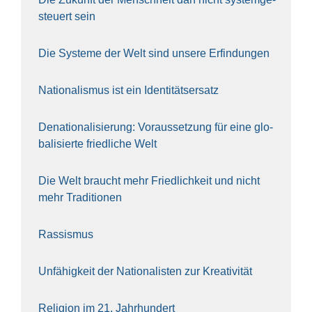
steu­ert sein
Die Sys­te­me der Welt sind unse­re Erfin­dun­gen
Natio­na­lis­mus ist ein Iden­ti­täts­er­satz
Dena­tio­na­li­sie­rung: Vor­aus­set­zung für eine glo­
ba­li­sier­te fried­li­che Welt
Die Welt braucht mehr Fried­lich­keit und nicht
mehr Tra­di­tio­nen
Ras­sis­mus
Unfä­hig­keit der Natio­na­lis­ten zur Krea­ti­vi­tät
Reli­gi­on im 21. Jahr­hun­dert