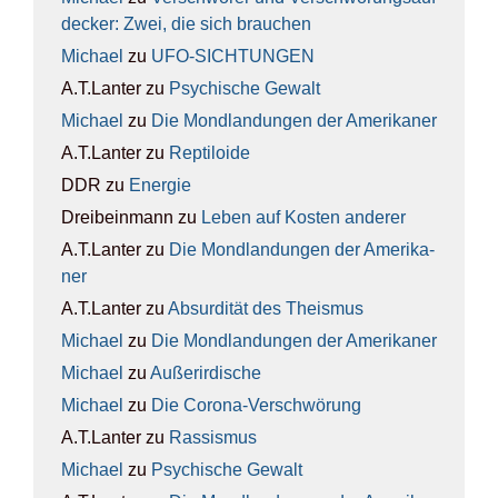
de­cker: Zwei, die sich brau­chen
Michael
zu
UFO-SICH­TUN­GEN
A.T.Lanter
zu
Psy­chi­sche Gewalt
Michael
zu
Die Mond­lan­dun­gen der Ame­ri­ka­ner
A.T.Lanter
zu
Rep­ti­lo­ide
DDR
zu
Ener­gie
Dreibeinmann
zu
Leben auf Kos­ten ande­rer
A.T.Lanter
zu
Die Mond­lan­dun­gen der Ame­ri­ka­
ner
A.T.Lanter
zu
Absur­di­tät des The­is­mus
Michael
zu
Die Mond­lan­dun­gen der Ame­ri­ka­ner
Michael
zu
Außer­ir­di­sche
Michael
zu
Die Coro­na-Ver­schwö­rung
A.T.Lanter
zu
Ras­sis­mus
Michael
zu
Psy­chi­sche Gewalt