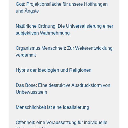
Gott: Pro­jek­ti­ons­flä­che für unse­re Hoff­nun­gen
und Ängs­te
Natür­li­che Ord­nung: Die Uni­ver­sa­li­sie­rung einer
sub­jek­ti­ven Wahr­neh­mung
Orga­nis­mus Mensch­heit: Zur Wei­ter­ent­wick­lung
ver­dammt
Hybris der Ideo­lo­gien und Reli­gio­nen
Das Böse: Eine destruk­ti­ve Aus­drucks­form von
Unbe­wusst­sein
Mensch­lich­keit ist eine Idea­li­sie­rung
Offen­heit: eine Vor­aus­set­zung für indi­vi­du­el­le