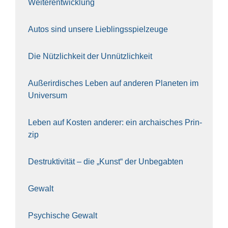
Wei­ter­ent­wick­lung
Autos sind unse­re Lieb­lings­spiel­zeu­ge
Die Nütz­lich­keit der Unnütz­lich­keit
Außer­ir­di­sches Leben auf ande­ren Pla­ne­ten im
Uni­ver­sum
Leben auf Kos­ten ande­rer: ein archai­sches Prin­
zip
Destruk­ti­vi­tät – die „Kunst“ der Unbe­gab­ten
Gewalt
Psy­chi­sche Gewalt