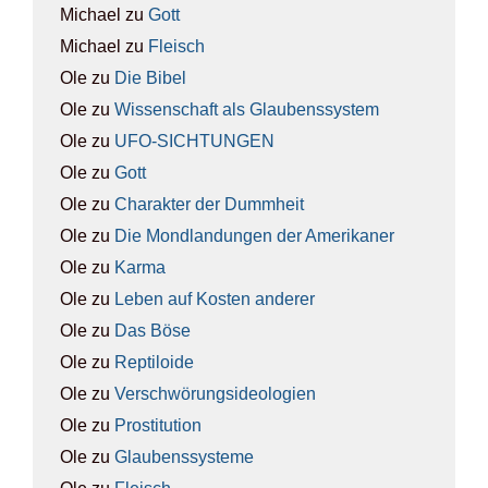
Michael
zu
Gott
Michael
zu
Fleisch
Ole
zu
Die Bibel
Ole
zu
Wis­sen­schaft als Glau­bens­sys­tem
Ole
zu
UFO-SICH­TUN­GEN
Ole
zu
Gott
Ole
zu
Cha­rak­ter der Dumm­heit
Ole
zu
Die Mond­lan­dun­gen der Ame­ri­ka­ner
Ole
zu
Kar­ma
Ole
zu
Leben auf Kos­ten ande­rer
Ole
zu
Das Böse
Ole
zu
Rep­ti­lo­ide
Ole
zu
Ver­schwö­rungs­ideo­lo­gien
Ole
zu
Pro­sti­tu­ti­on
Ole
zu
Glau­bens­sys­te­me