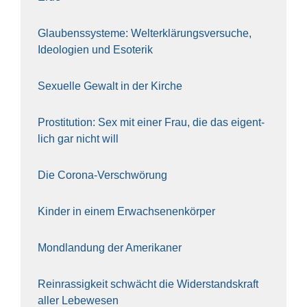
Glau­bens­sys­te­me: Welt­erklä­rungs­ver­su­che,
Ideo­lo­gien und Eso­te­rik
Sexu­el­le Gewalt in der Kir­che
Pro­sti­tu­ti­on: Sex mit einer Frau, die das eigent­
lich gar nicht will
Die Coro­na-Ver­schwö­rung
Kin­der in einem Erwach­se­nen­kör­per
Mond­lan­dung der Ame­ri­ka­ner
Rein­ras­sig­keit schwächt die Wider­stands­kraft
aller Lebe­we­sen