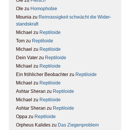
Ole
zu
Fleisch
Ole
zu
Homo­pho­bie
Mounia
zu
Rein­ras­sig­keit schwächt die Wider­
stands­kraft
Michael
zu
Rep­ti­lo­ide
Tom
zu
Rep­ti­lo­ide
Michael
zu
Rep­ti­lo­ide
Dein Vater
zu
Rep­ti­lo­ide
Michael
zu
Rep­ti­lo­ide
Ein fröhlicher Beobachter
zu
Rep­ti­lo­ide
Michael
zu
Rep­ti­lo­ide
Ashtar Sheran
zu
Rep­ti­lo­ide
Michael
zu
Rep­ti­lo­ide
Ashtar Sheran
zu
Rep­ti­lo­ide
Oppa
zu
Rep­ti­lo­ide
Orpheus Kalides
zu
Das Zie­gen­pro­blem