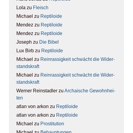
Lola
zu
Fleisch
Michael
zu
Rep­ti­lo­ide
Mendez
zu
Rep­ti­lo­ide
Mendez
zu
Rep­ti­lo­ide
Joseph
zu
Die Bibel
Lux Birb
zu
Rep­ti­lo­ide
Michael
zu
Rein­ras­sig­keit schwächt die Wider­
stands­kraft
Michael
zu
Rein­ras­sig­keit schwächt die Wider­
stands­kraft
Werner Reinstadler
zu
Archai­sche Gewohn­hei­
ten
atlan von arkon
zu
Rep­ti­lo­ide
atlan von arkon
zu
Rep­ti­lo­ide
Michael
zu
Pro­sti­tu­ti­on
Michael
zu
Behaup­tun­gen