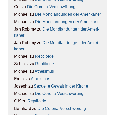
Grit
zu
Die Coro­na-Ver­schwö­rung
Michael
zu
Die Mond­lan­dun­gen der Ame­ri­ka­ner
Michael
zu
Die Mond­lan­dun­gen der Ame­ri­ka­ner
Jan Robimy
zu
Die Mond­lan­dun­gen der Ame­ri­
ka­ner
Jan Robimy
zu
Die Mond­lan­dun­gen der Ame­ri­
ka­ner
Michael
zu
Rep­ti­lo­ide
Schmitz
zu
Rep­ti­lo­ide
Michael
zu
Athe­is­mus
Emmi
zu
Athe­is­mus
Joseph
zu
Sexu­el­le Gewalt in der Kir­che
Michael
zu
Die Coro­na-Ver­schwö­rung
C K
zu
Rep­ti­lo­ide
Bernhard
zu
Die Coro­na-Ver­schwö­rung