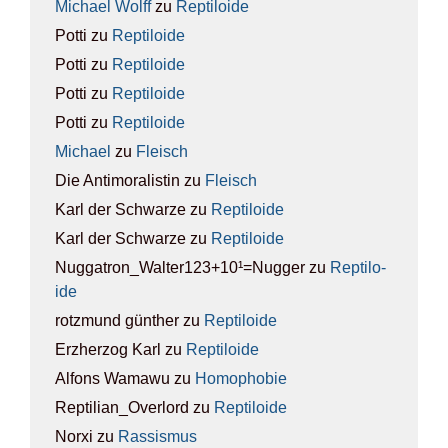
Michael Wolff
zu
Rep­ti­lo­ide
Potti
zu
Rep­ti­lo­ide
Potti
zu
Rep­ti­lo­ide
Potti
zu
Rep­ti­lo­ide
Potti
zu
Rep­ti­lo­ide
Michael
zu
Fleisch
Die Antimoralistin
zu
Fleisch
Karl der Schwarze
zu
Rep­ti­lo­ide
Karl der Schwarze
zu
Rep­ti­lo­ide
Nuggatron_Walter123+10¹=Nugger
zu
Rep­ti­lo­
ide
rotzmund günther
zu
Rep­ti­lo­ide
Erzherzog Karl
zu
Rep­ti­lo­ide
Alfons Wamawu
zu
Homo­pho­bie
Reptilian_Overlord
zu
Rep­ti­lo­ide
Norxi
zu
Ras­sis­mus