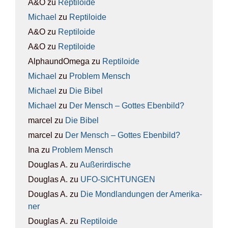
A&O
zu
Rep­ti­lo­ide
Michael
zu
Rep­ti­lo­ide
A&O
zu
Rep­ti­lo­ide
A&O
zu
Rep­ti­lo­ide
AlphaundOmega
zu
Rep­ti­lo­ide
Michael
zu
Pro­blem Mensch
Michael
zu
Die Bibel
Michael
zu
Der Mensch – Got­tes Eben­bild?
marcel
zu
Die Bibel
marcel
zu
Der Mensch – Got­tes Eben­bild?
Ina
zu
Pro­blem Mensch
Douglas A.
zu
Außer­ir­di­sche
Douglas A.
zu
UFO-SICH­TUN­GEN
Douglas A.
zu
Die Mond­lan­dun­gen der Ame­ri­ka­
ner
Douglas A.
zu
Rep­ti­lo­ide