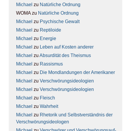
Michael
zu
Natür­li­che Ord­nung
WOMA
zu
Natür­li­che Ord­nung
Michael
zu
Psy­chi­sche Gewalt
Michael
zu
Rep­ti­lo­ide
Michael
zu
Ener­gie
Michael
zu
Leben auf Kos­ten ande­rer
Michael
zu
Absur­di­tät des The­is­mus
Michael
zu
Ras­sis­mus
Michael
zu
Die Mond­lan­dun­gen der Ame­ri­ka­ner
Michael
zu
Ver­schwö­rungs­ideo­lo­gien
Michael
zu
Ver­schwö­rungs­ideo­lo­gien
Michael
zu
Fleisch
Michael
zu
Wahr­heit
Michael
zu
Rhe­to­rik und Selbst­ver­ständ­nis der
Ver­schwö­rungs­ideo­lo­gen
Michael
zu
Ver­schwö­rer und Ver­schwö­rungs­auf­