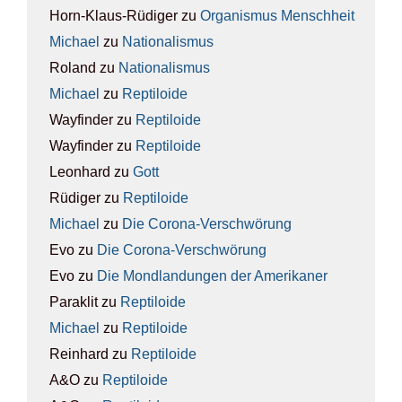
Horn-Klaus-Rüdiger
zu
Orga­nis­mus Mensch­heit
Michael
zu
Natio­na­lis­mus
Roland
zu
Natio­na­lis­mus
Michael
zu
Rep­ti­lo­ide
Wayfinder
zu
Rep­ti­lo­ide
Wayfinder
zu
Rep­ti­lo­ide
Leonhard
zu
Gott
Rüdiger
zu
Rep­ti­lo­ide
Michael
zu
Die Coro­na-Ver­schwö­rung
Evo
zu
Die Coro­na-Ver­schwö­rung
Evo
zu
Die Mond­lan­dun­gen der Ame­ri­ka­ner
Paraklit
zu
Rep­ti­lo­ide
Michael
zu
Rep­ti­lo­ide
Reinhard
zu
Rep­ti­lo­ide
A&O
zu
Rep­ti­lo­ide