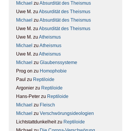
Michael
zu
Absur­di­tät des The­is­mus
Uwe M.
zu
Absur­di­tät des The­is­mus
Michael
zu
Absur­di­tät des The­is­mus
Uwe M.
zu
Absur­di­tät des The­is­mus
Uwe M.
zu
Athe­is­mus
Michael
zu
Athe­is­mus
Uwe M.
zu
Athe­is­mus
Michael
zu
Glau­bens­sys­te­me
Prog on
zu
Homo­pho­bie
Paul
zu
Rep­ti­lo­ide
Argonier
zu
Rep­ti­lo­ide
Hans-Peter
zu
Rep­ti­lo­ide
Michael
zu
Fleisch
Michael
zu
Ver­schwö­rungs­ideo­lo­gien
Lichtstattdunkelheit
zu
Rep­ti­lo­ide
Michael
zu
Die Coro­na-Ver­schwö­rung