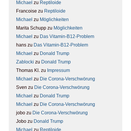
Michael
zu
Rep­ti­lo­ide
Francoise
zu
Rep­ti­lo­ide
Michael
zu
Mög­lich­kei­ten
Marita Schupp
zu
Mög­lich­kei­ten
Michael
zu
Das Vit­amin-B12-Pro­blem
hans
zu
Das Vit­amin-B12-Pro­blem
Michael
zu
Donald Trump
Zablocki
zu
Donald Trump
Thomas Kl.
zu
Impres­sum
Michael
zu
Die Coro­na-Ver­schwö­rung
Sven
zu
Die Coro­na-Ver­schwö­rung
Michael
zu
Donald Trump
Michael
zu
Die Coro­na-Ver­schwö­rung
jobo
zu
Die Coro­na-Ver­schwö­rung
Jobo
zu
Donald Trump
Michael
zu
Rep­ti­lo­ide