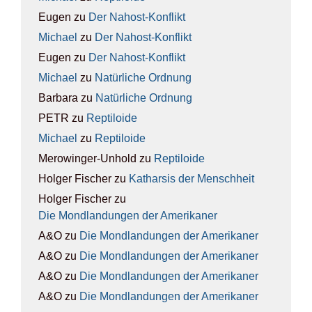
Eugen
zu
Der Nah­ost-Kon­flikt
Michael
zu
Der Nah­ost-Kon­flikt
Eugen
zu
Der Nah­ost-Kon­flikt
Michael
zu
Natür­li­che Ord­nung
Barbara
zu
Natür­li­che Ord­nung
PETR
zu
Rep­ti­lo­ide
Michael
zu
Rep­ti­lo­ide
Merowinger-Unhold
zu
Rep­ti­lo­ide
Holger Fischer
zu
Kathar­sis der Mensch­heit
Holger Fischer
zu
Die Mond­lan­dun­gen der Ame­ri­ka­ner
A&O
zu
Die Mond­lan­dun­gen der Ame­ri­ka­ner
A&O
zu
Die Mond­lan­dun­gen der Ame­ri­ka­ner
A&O
zu
Die Mond­lan­dun­gen der Ame­ri­ka­ner
A&O
zu
Die Mond­lan­dun­gen der Ame­ri­ka­ner