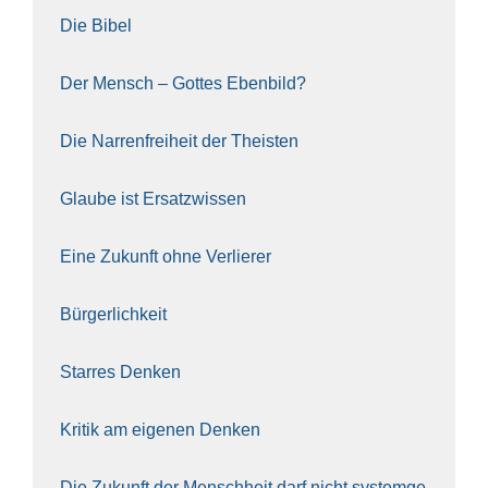
Die Bibel
Der Mensch – Got­tes Eben­bild?
Die Nar­ren­frei­heit der The­is­ten
Glau­be ist Ersatz­wis­sen
Eine Zukunft ohne Ver­lie­rer
Bür­ger­lich­keit
Star­res Den­ken
Kri­tik am eige­nen Den­ken
Die Zukunft der Mensch­heit darf nicht sys­tem­ge­