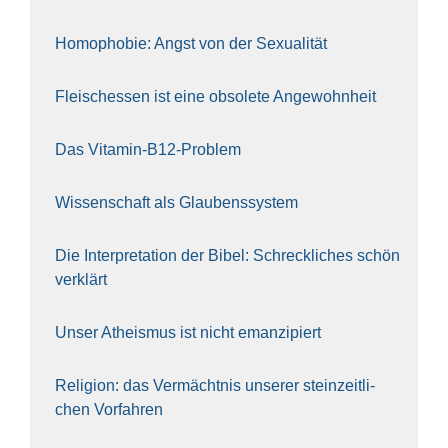
Homo­pho­bie: Angst von der Sexua­li­tät
Fleisch­essen ist eine obso­le­te An‍ge‍wohn‍heit
Das Vit­amin-B12-Pro­blem
Wis­sen­schaft als Glau­bens­sys­tem
Die Inter­pre­ta­ti­on der Bibel: Schreck­li­ches schön
ver­klärt
Unser Athe­is­mus ist nicht eman­zi­piert
Reli­gi­on: das Ver­mächt­nis unse­rer stein­zeit­li­
chen Vor­fah­ren