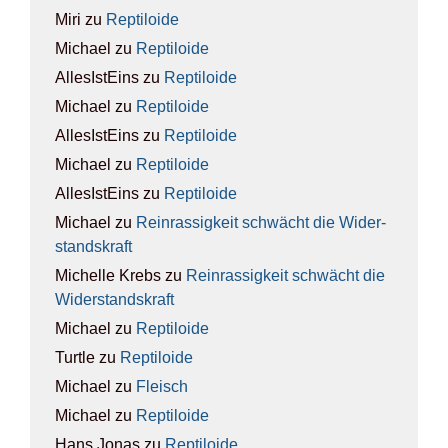
Miri
zu
Rep­ti­lo­ide
Michael
zu
Rep­ti­lo­ide
AllesIstEins
zu
Rep­ti­lo­ide
Michael
zu
Rep­ti­lo­ide
AllesIstEins
zu
Rep­ti­lo­ide
Michael
zu
Rep­ti­lo­ide
AllesIstEins
zu
Rep­ti­lo­ide
Michael
zu
Rein­ras­sig­keit schwächt die Wider­
stands­kraft
Michelle Krebs
zu
Rein­ras­sig­keit schwächt die
Wider­stands­kraft
Michael
zu
Rep­ti­lo­ide
Turtle
zu
Rep­ti­lo­ide
Michael
zu
Fleisch
Michael
zu
Rep­ti­lo­ide
Hans Jonas
zu
Rep­ti­lo­ide