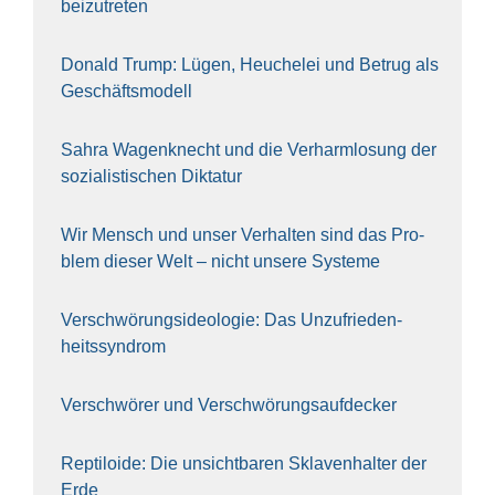
bei­zu­tre­ten
Donald Trump: Lügen, Heu­che­lei und Betrug als
Geschäfts­mo­dell
Sahra Wagen­knecht und die Ver­harm­lo­sung der
sozia­lis­ti­schen Dik­ta­tur
Wir Mensch und unser Ver­hal­ten sind das Pro­
blem die­ser Welt – nicht unse­re Sys‍te‍me
Ver­schwö­rungs­ideo­lo­gie: Das Unzufrieden­
heitssyndrom
Ver­schwö­rer und Verschwörungs­aufdecker
Rep­ti­lo­ide: Die unsicht­ba­ren Skla­ven­hal­ter der
Erde