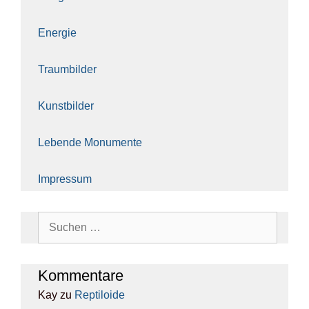
Ener­gie
Traum­bil­der
Kunst­bil­der
Leben­de Monu­men­te
Impres­sum
Suchen
nach:
Kom­men­ta­re
Kay
zu
Rep­ti­lo­ide