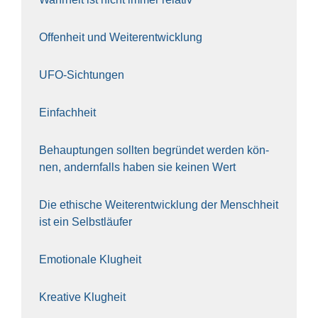
Offen­heit und Wei­ter­ent­wick­lung
UFO-Sich­tun­gen
Ein­fach­heit
Behaup­tun­gen soll­ten begrün­det wer­den kön­
nen, andern­falls haben sie kei­nen Wert
Die ethi­sche Wei­ter­ent­wick­lung der Mensch­heit
ist ein Selbst­läu­fer
Emo­tio­na­le Klug­heit
Krea­ti­ve Klug­heit