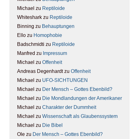
Michael
zu
Rep­ti­lo­ide
Whiteshark
zu
Rep­ti­lo­ide
Binning
zu
Behaup­tun­gen
Ello
zu
Homo­pho­bie
Badschmidti
zu
Rep­ti­lo­ide
Manfred
zu
Impres­sum
Michael
zu
Offen­heit
Andreas Degenhardt
zu
Offen­heit
Michael
zu
UFO-SICH­TUN­GEN
Michael
zu
Der Mensch – Got­tes Eben­bild?
Michael
zu
Die Mond­lan­dun­gen der Ame­ri­ka­ner
Michael
zu
Cha­rak­ter der Dumm­heit
Michael
zu
Wis­sen­schaft als Glau­bens­sys­tem
Michael
zu
Die Bibel
Ole
zu
Der Mensch – Got­tes Eben­bild?