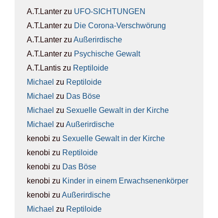
A.T.Lanter
zu
UFO-SICH­TUN­GEN
A.T.Lanter
zu
Die Coro­na-Ver­schwö­rung
A.T.Lanter
zu
Außer­ir­di­sche
A.T.Lanter
zu
Psy­chi­sche Gewalt
A.T.Lantis
zu
Rep­ti­lo­ide
Michael
zu
Rep­ti­lo­ide
Michael
zu
Das Böse
Michael
zu
Sexu­el­le Gewalt in der Kir­che
Michael
zu
Außer­ir­di­sche
kenobi
zu
Sexu­el­le Gewalt in der Kir­che
kenobi
zu
Rep­ti­lo­ide
kenobi
zu
Das Böse
kenobi
zu
Kin­der in einem Erwach­se­nen­kör­per
kenobi
zu
Außer­ir­di­sche
Michael
zu
Rep­ti­lo­ide