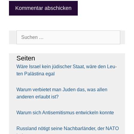
Suchen
nach:
Sei­ten
Wäre Isra­el kein jüdi­scher Staat, wäre den Leu­
ten Paläs­ti­na egal
War­um ver­bie­tet man Juden das, was allen
ande­ren erlaubt ist?
War­um sich Anti­se­mi­tis­mus ent­wi­ckeln konn­te
Russ­land nötigt sei­ne Nach­bar­län­der, der NATO