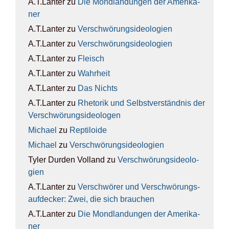
A.T.Lanter
zu
Die Mond­lan­dun­gen der Ame­ri­ka­
ner
A.T.Lanter
zu
Ver­schwö­rungs­ideo­lo­gien
A.T.Lanter
zu
Ver­schwö­rungs­ideo­lo­gien
A.T.Lanter
zu
Fleisch
A.T.Lanter
zu
Wahr­heit
A.T.Lanter
zu
Das Nichts
A.T.Lanter
zu
Rhe­to­rik und Selbst­ver­ständ­nis der
Ver­schwö­rungs­ideo­lo­gen
Michael
zu
Rep­ti­lo­ide
Michael
zu
Ver­schwö­rungs­ideo­lo­gien
Tyler Durden Volland
zu
Ver­schwö­rungs­ideo­lo­
gien
A.T.Lanter
zu
Ver­schwö­rer und Ver­schwö­rungs­
auf­de­cker: Zwei, die sich brau­chen
A.T.Lanter
zu
Die Mond­lan­dun­gen der Ame­ri­ka­
ner