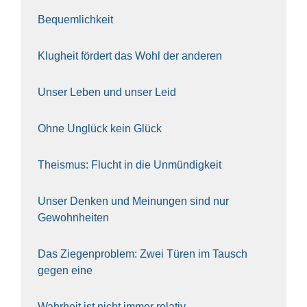
Bequem­lich­keit
Klug­heit för­dert das Wohl der ande­ren
Unser Leben und unser Leid
Ohne Unglück kein Glück
The­is­mus: Flucht in die Unmün­dig­keit
Unser Den­ken und Mei­nun­gen sind nur
Gewohn­hei­ten
Das Zie­gen­pro­blem: Zwei Türen im Tausch
gegen eine
Wahr­heit ist nicht immer rela­tiv