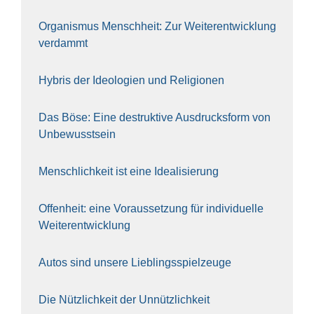
Orga­nis­mus Mensch­heit: Zur Wei­ter­ent­wick­lung
ver­dammt
Hybris der Ideo­lo­gien und Reli­gio­nen
Das Böse: Eine destruk­ti­ve Aus­drucks­form von
Unbe­wusst­sein
Mensch­lich­keit ist eine Idea­li­sie­rung
Offen­heit: eine Vor­aus­set­zung für indi­vi­du­el­le
Wei­ter­ent­wick­lung
Autos sind unse­re Lieb­lings­spiel­zeu­ge
Die Nütz­lich­keit der Unnütz­lich­keit