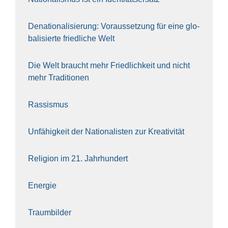
Dena­tio­na­li­sie­rung: Vor­aus­set­zung für eine glo­
ba­li­sier­te fried­li­che Welt
Die Welt braucht mehr Fried­lich­keit und nicht
mehr Tra­di­tio­nen
Ras­sis­mus
Unfä­hig­keit der Natio­na­lis­ten zur Krea­ti­vi­tät
Reli­gi­on im 21. Jahr­hun­dert
Ener­gie
Traum­bil­der