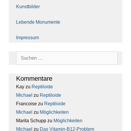
Kunst­bil­der
Leben­de Monu­men­te
Impres­sum
Suchen
nach:
Kom­men­ta­re
Kay
zu
Rep­ti­lo­ide
Michael
zu
Rep­ti­lo­ide
Francoise
zu
Rep­ti­lo­ide
Michael
zu
Mög­lich­kei­ten
Marita Schupp
zu
Mög­lich­kei­ten
Michael
zu
Das Vit­amin-B12-Pro­blem