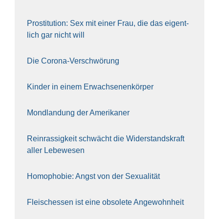
Pro­sti­tu­ti­on: Sex mit einer Frau, die das eigent­
lich gar nicht will
Die Coro­na-Ver­schwö­rung
Kin­der in einem Erwach­se­nen­kör­per
Mond­lan­dung der Ame­ri­ka­ner
Rein­ras­sig­keit schwächt die Wider­stands­kraft
aller Lebe­we­sen
Homo­pho­bie: Angst von der Sexua­li­tät
Fleisch­essen ist eine obso­le­te An‍ge‍wohn‍heit