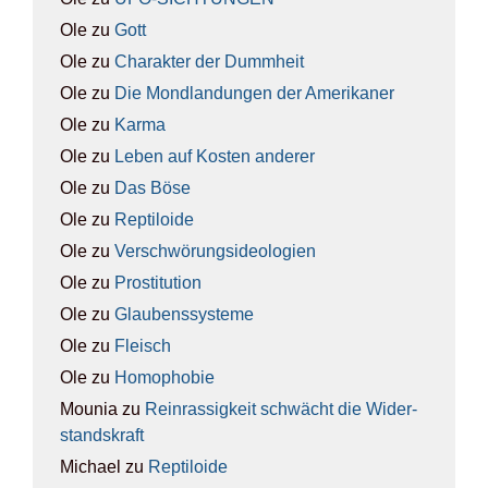
Ole
zu
Gott
Ole
zu
Cha­rak­ter der Dumm­heit
Ole
zu
Die Mond­lan­dun­gen der Ame­ri­ka­ner
Ole
zu
Kar­ma
Ole
zu
Leben auf Kos­ten ande­rer
Ole
zu
Das Böse
Ole
zu
Rep­ti­lo­ide
Ole
zu
Ver­schwö­rungs­ideo­lo­gien
Ole
zu
Pro­sti­tu­ti­on
Ole
zu
Glau­bens­sys­te­me
Ole
zu
Fleisch
Ole
zu
Homo­pho­bie
Mounia
zu
Rein­ras­sig­keit schwächt die Wider­
stands­kraft
Michael
zu
Rep­ti­lo­ide