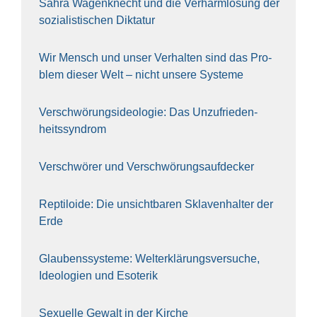
Sahra Wagen­knecht und die Ver­harm­lo­sung der
sozia­lis­ti­schen Dik­ta­tur
Wir Mensch und unser Ver­hal­ten sind das Pro­
blem die­ser Welt – nicht unse­re Sys‍te‍me
Ver­schwö­rungs­ideo­lo­gie: Das Unzufrieden­
heitssyndrom
Ver­schwö­rer und Verschwörungs­aufdecker
Rep­ti­lo­ide: Die unsicht­ba­ren Skla­ven­hal­ter der
Erde
Glau­bens­sys­te­me: Welt­erklä­rungs­ver­su­che,
Ideo­lo­gien und Eso­te­rik
Sexu­el­le Gewalt in der Kir­che