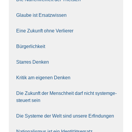
Glau­be ist Ersatz­wis­sen
Eine Zukunft ohne Ver­lie­rer
Bür­ger­lich­keit
Star­res Den­ken
Kri­tik am eige­nen Den­ken
Die Zukunft der Mensch­heit darf nicht sys­tem­ge­
steu­ert sein
Die Sys­te­me der Welt sind unse­re Erfin­dun­gen
Natio­na­lis­mus ist ein Iden­ti­täts­er­satz