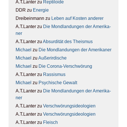
A.T.Lanter
zu
Rep­ti­lo­ide
DDR
zu
Ener­gie
Dreibeinmann
zu
Leben auf Kos­ten ande­rer
A.T.Lanter
zu
Die Mond­lan­dun­gen der Ame­ri­ka­
ner
A.T.Lanter
zu
Absur­di­tät des The­is­mus
Michael
zu
Die Mond­lan­dun­gen der Ame­ri­ka­ner
Michael
zu
Außer­ir­di­sche
Michael
zu
Die Coro­na-Ver­schwö­rung
A.T.Lanter
zu
Ras­sis­mus
Michael
zu
Psy­chi­sche Gewalt
A.T.Lanter
zu
Die Mond­lan­dun­gen der Ame­ri­ka­
ner
A.T.Lanter
zu
Ver­schwö­rungs­ideo­lo­gien
A.T.Lanter
zu
Ver­schwö­rungs­ideo­lo­gien
A.T.Lanter
zu
Fleisch