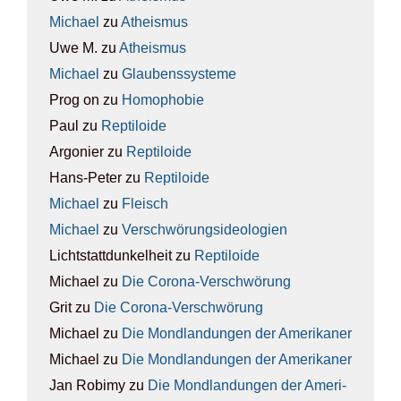
Michael
zu
Athe­is­mus
Uwe M.
zu
Athe­is­mus
Michael
zu
Glau­bens­sys­te­me
Prog on
zu
Homo­pho­bie
Paul
zu
Rep­ti­lo­ide
Argonier
zu
Rep­ti­lo­ide
Hans-Peter
zu
Rep­ti­lo­ide
Michael
zu
Fleisch
Michael
zu
Ver­schwö­rungs­ideo­lo­gien
Lichtstattdunkelheit
zu
Rep­ti­lo­ide
Michael
zu
Die Coro­na-Ver­schwö­rung
Grit
zu
Die Coro­na-Ver­schwö­rung
Michael
zu
Die Mond­lan­dun­gen der Ame­ri­ka­ner
Michael
zu
Die Mond­lan­dun­gen der Ame­ri­ka­ner
Jan Robimy
zu
Die Mond­lan­dun­gen der Ame­ri­