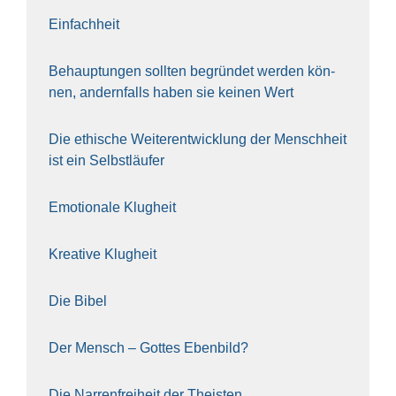
Ein­fach­heit
Behaup­tun­gen soll­ten begrün­det wer­den kön­
nen, andern­falls haben sie kei­nen Wert
Die ethi­sche Wei­ter­ent­wick­lung der Mensch­heit
ist ein Selbst­läu­fer
Emo­tio­na­le Klug­heit
Krea­ti­ve Klug­heit
Die Bibel
Der Mensch – Got­tes Eben­bild?
Die Nar­ren­frei­heit der The­is­ten