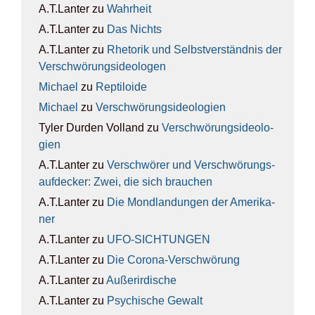
A.T.Lanter
zu
Wahr­heit
A.T.Lanter
zu
Das Nichts
A.T.Lanter
zu
Rhe­to­rik und Selbst­ver­ständ­nis der
Ver­schwö­rungs­ideo­lo­gen
Michael
zu
Rep­ti­lo­ide
Michael
zu
Ver­schwö­rungs­ideo­lo­gien
Tyler Durden Volland
zu
Ver­schwö­rungs­ideo­lo­
gien
A.T.Lanter
zu
Ver­schwö­rer und Ver­schwö­rungs­
auf­de­cker: Zwei, die sich brau­chen
A.T.Lanter
zu
Die Mond­lan­dun­gen der Ame­ri­ka­
ner
A.T.Lanter
zu
UFO-SICH­TUN­GEN
A.T.Lanter
zu
Die Coro­na-Ver­schwö­rung
A.T.Lanter
zu
Außer­ir­di­sche
A.T.Lanter
zu
Psy­chi­sche Gewalt