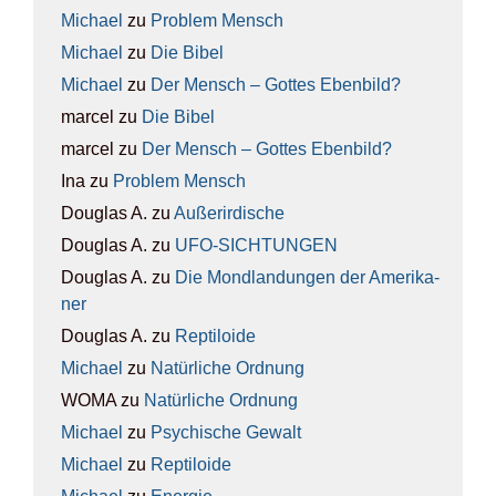
Michael
zu
Pro­blem Mensch
Michael
zu
Die Bibel
Michael
zu
Der Mensch – Got­tes Eben­bild?
marcel
zu
Die Bibel
marcel
zu
Der Mensch – Got­tes Eben­bild?
Ina
zu
Pro­blem Mensch
Douglas A.
zu
Außer­ir­di­sche
Douglas A.
zu
UFO-SICH­TUN­GEN
Douglas A.
zu
Die Mond­lan­dun­gen der Ame­ri­ka­
ner
Douglas A.
zu
Rep­ti­lo­ide
Michael
zu
Natür­li­che Ord­nung
WOMA
zu
Natür­li­che Ord­nung
Michael
zu
Psy­chi­sche Gewalt
Michael
zu
Rep­ti­lo­ide