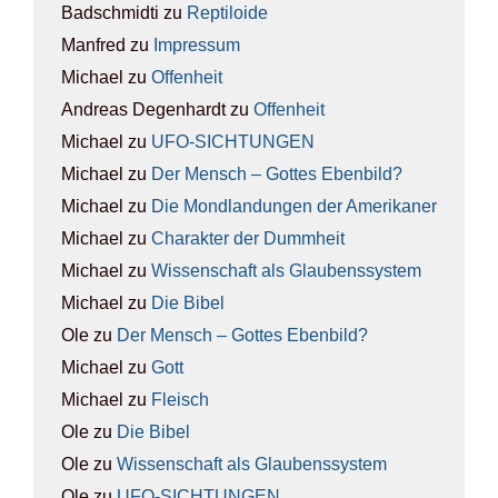
Badschmidti
zu
Rep­ti­lo­ide
Manfred
zu
Impres­sum
Michael
zu
Offen­heit
Andreas Degenhardt
zu
Offen­heit
Michael
zu
UFO-SICH­TUN­GEN
Michael
zu
Der Mensch – Got­tes Eben­bild?
Michael
zu
Die Mond­lan­dun­gen der Ame­ri­ka­ner
Michael
zu
Cha­rak­ter der Dumm­heit
Michael
zu
Wis­sen­schaft als Glau­bens­sys­tem
Michael
zu
Die Bibel
Ole
zu
Der Mensch – Got­tes Eben­bild?
Michael
zu
Gott
Michael
zu
Fleisch
Ole
zu
Die Bibel
Ole
zu
Wis­sen­schaft als Glau­bens­sys­tem
Ole
zu
UFO-SICH­TUN­GEN