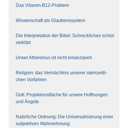
Das Vit­amin-B12-Pro­blem
Wis­sen­schaft als Glau­bens­sys­tem
Die Inter­pre­ta­ti­on der Bibel: Schreck­li­ches schön
ver­klärt
Unser Athe­is­mus ist nicht eman­zi­piert
Reli­gi­on: das Ver­mächt­nis unse­rer stein­zeit­li­
chen Vor­fah­ren
Gott: Pro­jek­ti­ons­flä­che für unse­re Hoff­nun­gen
und Ängs­te
Natür­li­che Ord­nung: Die Uni­ver­sa­li­sie­rung einer
sub­jek­ti­ven Wahr­neh­mung