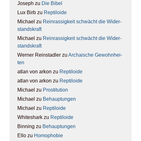
Joseph
zu
Die Bibel
Lux Birb
zu
Rep­ti­lo­ide
Michael
zu
Rein­ras­sig­keit schwächt die Wider­
stands­kraft
Michael
zu
Rein­ras­sig­keit schwächt die Wider­
stands­kraft
Werner Reinstadler
zu
Archai­sche Gewohn­hei­
ten
atlan von arkon
zu
Rep­ti­lo­ide
atlan von arkon
zu
Rep­ti­lo­ide
Michael
zu
Pro­sti­tu­ti­on
Michael
zu
Behaup­tun­gen
Michael
zu
Rep­ti­lo­ide
Whiteshark
zu
Rep­ti­lo­ide
Binning
zu
Behaup­tun­gen
Ello
zu
Homo­pho­bie