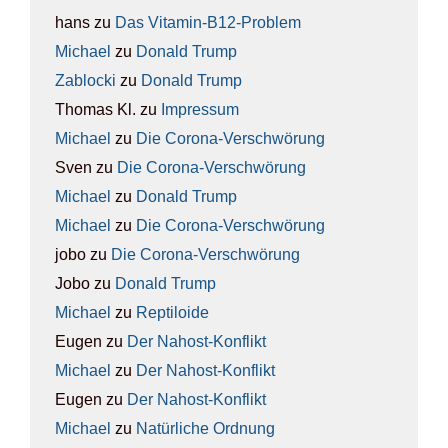
hans
zu
Das Vit­amin-B12-Pro­blem
Michael
zu
Donald Trump
Zablocki
zu
Donald Trump
Thomas Kl.
zu
Impres­sum
Michael
zu
Die Coro­na-Ver­schwö­rung
Sven
zu
Die Coro­na-Ver­schwö­rung
Michael
zu
Donald Trump
Michael
zu
Die Coro­na-Ver­schwö­rung
jobo
zu
Die Coro­na-Ver­schwö­rung
Jobo
zu
Donald Trump
Michael
zu
Rep­ti­lo­ide
Eugen
zu
Der Nah­ost-Kon­flikt
Michael
zu
Der Nah­ost-Kon­flikt
Eugen
zu
Der Nah­ost-Kon­flikt
Michael
zu
Natür­li­che Ord­nung