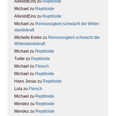
AllesIstEins
zu
Rep­ti­lo­ide
Michael
zu
Rep­ti­lo­ide
AllesIstEins
zu
Rep­ti­lo­ide
Michael
zu
Rein­ras­sig­keit schwächt die Wider­
stands­kraft
Michelle Krebs
zu
Rein­ras­sig­keit schwächt die
Wider­stands­kraft
Michael
zu
Rep­ti­lo­ide
Turtle
zu
Rep­ti­lo­ide
Michael
zu
Fleisch
Michael
zu
Rep­ti­lo­ide
Hans Jonas
zu
Rep­ti­lo­ide
Lola
zu
Fleisch
Michael
zu
Rep­ti­lo­ide
Mendez
zu
Rep­ti­lo­ide
Mendez
zu
Rep­ti­lo­ide