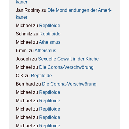
ka­ner
Jan Robimy
zu
Die Mond­lan­dun­gen der Ame­ri­
ka­ner
Michael
zu
Rep­ti­lo­ide
Schmitz
zu
Rep­ti­lo­ide
Michael
zu
Athe­is­mus
Emmi
zu
Athe­is­mus
Joseph
zu
Sexu­el­le Gewalt in der Kir­che
Michael
zu
Die Coro­na-Ver­schwö­rung
C K
zu
Rep­ti­lo­ide
Bernhard
zu
Die Coro­na-Ver­schwö­rung
Michael
zu
Rep­ti­lo­ide
Michael
zu
Rep­ti­lo­ide
Michael
zu
Rep­ti­lo­ide
Michael
zu
Rep­ti­lo­ide
Michael
zu
Rep­ti­lo­ide