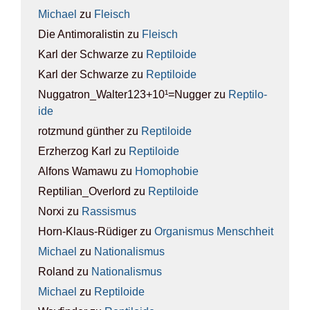
Michael
zu
Fleisch
Die Antimoralistin
zu
Fleisch
Karl der Schwarze
zu
Rep­ti­lo­ide
Karl der Schwarze
zu
Rep­ti­lo­ide
Nuggatron_Walter123+10¹=Nugger
zu
Rep­ti­lo­
ide
rotzmund günther
zu
Rep­ti­lo­ide
Erzherzog Karl
zu
Rep­ti­lo­ide
Alfons Wamawu
zu
Homo­pho­bie
Reptilian_Overlord
zu
Rep­ti­lo­ide
Norxi
zu
Ras­sis­mus
Horn-Klaus-Rüdiger
zu
Orga­nis­mus Mensch­heit
Michael
zu
Natio­na­lis­mus
Roland
zu
Natio­na­lis­mus
Michael
zu
Rep­ti­lo­ide