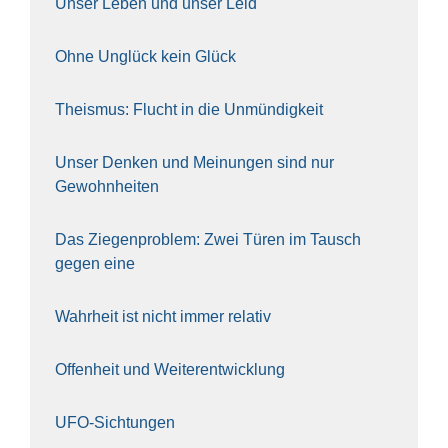
Unser Leben und unser Leid
Ohne Unglück kein Glück
The­is­mus: Flucht in die Unmün­dig­keit
Unser Den­ken und Mei­nun­gen sind nur
Gewohn­hei­ten
Das Zie­gen­pro­blem: Zwei Türen im Tausch
gegen eine
Wahr­heit ist nicht immer rela­tiv
Offen­heit und Wei­ter­ent­wick­lung
UFO-Sich­tun­gen