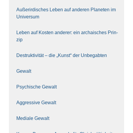
Außer­ir­di­sches Leben auf ande­ren Pla­ne­ten im
Uni­ver­sum
Leben auf Kos­ten ande­rer: ein archai­sches Prin­
zip
Destruk­ti­vi­tät – die „Kunst“ der Unbe­gab­ten
Gewalt
Psy­chi­sche Gewalt
Aggres­si­ve Gewalt
Media­le Gewalt