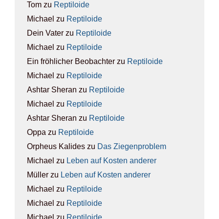
Tom
zu
Rep­ti­lo­ide
Michael
zu
Rep­ti­lo­ide
Dein Vater
zu
Rep­ti­lo­ide
Michael
zu
Rep­ti­lo­ide
Ein fröhlicher Beobachter
zu
Rep­ti­lo­ide
Michael
zu
Rep­ti­lo­ide
Ashtar Sheran
zu
Rep­ti­lo­ide
Michael
zu
Rep­ti­lo­ide
Ashtar Sheran
zu
Rep­ti­lo­ide
Oppa
zu
Rep­ti­lo­ide
Orpheus Kalides
zu
Das Zie­gen­pro­blem
Michael
zu
Leben auf Kos­ten ande­rer
Müller
zu
Leben auf Kos­ten ande­rer
Michael
zu
Rep­ti­lo­ide
Michael
zu
Rep­ti­lo­ide
Michael
zu
Rep­ti­lo­ide