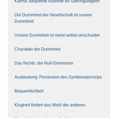
Kar­ma: Beque­me Aus­re­de für Gleich­gül­tig­keit
Die Dumm­heit der Gesell­schaft ist unse­re
Dumm­heit
Unse­re Dumm­heit ist meist selbst ver­schul­det
Cha­rak­ter der Dumm­heit
Das Nichts: die Null-Dimen­si­on
Aus­beu­tung: Per­ver­si­on des Sym­bio­se­prin­zips
Bequem­lich­keit
Klug­heit för­dert das Wohl der ande­ren