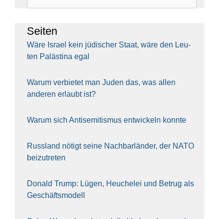
nach:
Sei­ten
Wäre Isra­el kein jüdi­scher Staat, wäre den Leu­
ten Paläs­ti­na egal
War­um ver­bie­tet man Juden das, was allen
ande­ren erlaubt ist?
War­um sich Anti­se­mi­tis­mus ent­wi­ckeln konn­te
Russ­land nötigt sei­ne Nach­bar­län­der, der NATO
bei­zu­tre­ten
Donald Trump: Lügen, Heu­che­lei und Betrug als
Geschäfts­mo­dell