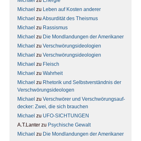
Michael
zu
Ener­gie
Michael
zu
Leben auf Kos­ten ande­rer
Michael
zu
Absur­di­tät des The­is­mus
Michael
zu
Ras­sis­mus
Michael
zu
Die Mond­lan­dun­gen der Ame­ri­ka­ner
Michael
zu
Ver­schwö­rungs­ideo­lo­gien
Michael
zu
Ver­schwö­rungs­ideo­lo­gien
Michael
zu
Fleisch
Michael
zu
Wahr­heit
Michael
zu
Rhe­to­rik und Selbst­ver­ständ­nis der
Ver­schwö­rungs­ideo­lo­gen
Michael
zu
Ver­schwö­rer und Ver­schwö­rungs­auf­
de­cker: Zwei, die sich brau­chen
Michael
zu
UFO-SICH­TUN­GEN
A.T.Lanter
zu
Psy­chi­sche Gewalt
Michael
zu
Die Mond­lan­dun­gen der Ame­ri­ka­ner