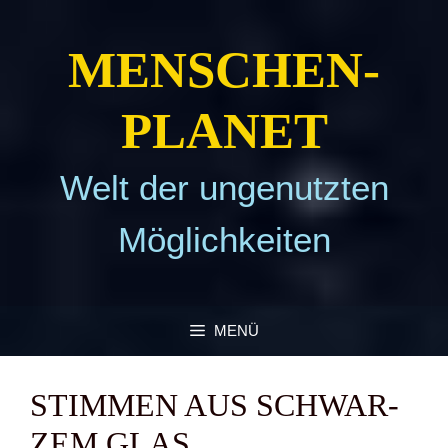
Zum
Inhalt
MEN­SCHEN­
springen
PLA­NET
Welt der ungenutzten
Möglichkeiten
MENÜ
STIM­MEN AUS SCHWAR­
ZEM GLAS