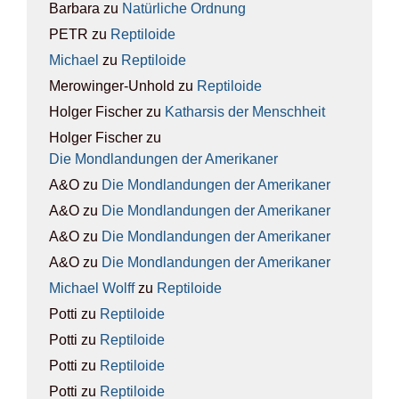
Barbara
zu
Natür­li­che Ord­nung
PETR
zu
Rep­ti­lo­ide
Michael
zu
Rep­ti­lo­ide
Merowinger-Unhold
zu
Rep­ti­lo­ide
Holger Fischer
zu
Kathar­sis der Mensch­heit
Holger Fischer
zu
Die Mond­lan­dun­gen der Ame­ri­ka­ner
A&O
zu
Die Mond­lan­dun­gen der Ame­ri­ka­ner
A&O
zu
Die Mond­lan­dun­gen der Ame­ri­ka­ner
A&O
zu
Die Mond­lan­dun­gen der Ame­ri­ka­ner
A&O
zu
Die Mond­lan­dun­gen der Ame­ri­ka­ner
Michael Wolff
zu
Rep­ti­lo­ide
Potti
zu
Rep­ti­lo­ide
Potti
zu
Rep­ti­lo­ide
Potti
zu
Rep­ti­lo­ide
Potti
zu
Rep­ti­lo­ide