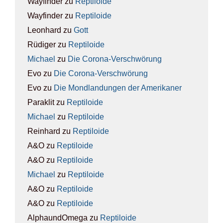
Wayfinder
zu
Rep­ti­lo­ide
Wayfinder
zu
Rep­ti­lo­ide
Leonhard
zu
Gott
Rüdiger
zu
Rep­ti­lo­ide
Michael
zu
Die Coro­na-Ver­schwö­rung
Evo
zu
Die Coro­na-Ver­schwö­rung
Evo
zu
Die Mond­lan­dun­gen der Ame­ri­ka­ner
Paraklit
zu
Rep­ti­lo­ide
Michael
zu
Rep­ti­lo­ide
Reinhard
zu
Rep­ti­lo­ide
A&O
zu
Rep­ti­lo­ide
A&O
zu
Rep­ti­lo­ide
Michael
zu
Rep­ti­lo­ide
A&O
zu
Rep­ti­lo­ide
A&O
zu
Rep­ti­lo­ide
AlphaundOmega
zu
Rep­ti­lo­ide