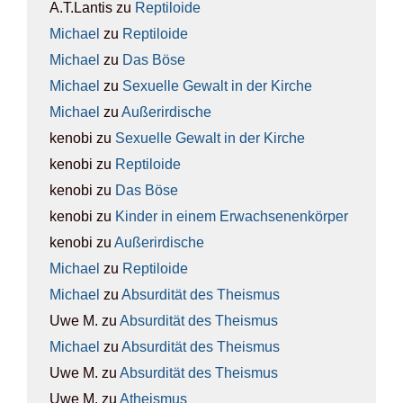
A.T.Lantis
zu
Rep­ti­lo­ide
Michael
zu
Rep­ti­lo­ide
Michael
zu
Das Böse
Michael
zu
Sexu­el­le Gewalt in der Kir­che
Michael
zu
Außer­ir­di­sche
kenobi
zu
Sexu­el­le Gewalt in der Kir­che
kenobi
zu
Rep­ti­lo­ide
kenobi
zu
Das Böse
kenobi
zu
Kin­der in einem Erwach­se­nen­kör­per
kenobi
zu
Außer­ir­di­sche
Michael
zu
Rep­ti­lo­ide
Michael
zu
Absur­di­tät des The­is­mus
Uwe M.
zu
Absur­di­tät des The­is­mus
Michael
zu
Absur­di­tät des The­is­mus
Uwe M.
zu
Absur­di­tät des The­is­mus
Uwe M.
zu
Athe­is­mus