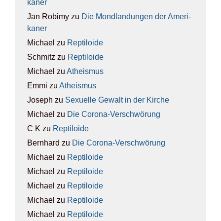
ka­ner
Jan Robimy
zu
Die Mond­lan­dun­gen der Ame­ri­
ka­ner
Michael
zu
Rep­ti­lo­ide
Schmitz
zu
Rep­ti­lo­ide
Michael
zu
Athe­is­mus
Emmi
zu
Athe­is­mus
Joseph
zu
Sexu­el­le Gewalt in der Kir­che
Michael
zu
Die Coro­na-Ver­schwö­rung
C K
zu
Rep­ti­lo­ide
Bernhard
zu
Die Coro­na-Ver­schwö­rung
Michael
zu
Rep­ti­lo­ide
Michael
zu
Rep­ti­lo­ide
Michael
zu
Rep­ti­lo­ide
Michael
zu
Rep­ti­lo­ide
Michael
zu
Rep­ti­lo­ide