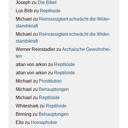
Joseph
zu
Die Bibel
Lux Birb
zu
Rep­ti­lo­ide
Michael
zu
Rein­ras­sig­keit schwächt die Wider­
stands­kraft
Michael
zu
Rein­ras­sig­keit schwächt die Wider­
stands­kraft
Werner Reinstadler
zu
Archai­sche Gewohn­hei­
ten
atlan von arkon
zu
Rep­ti­lo­ide
atlan von arkon
zu
Rep­ti­lo­ide
Michael
zu
Pro­sti­tu­ti­on
Michael
zu
Behaup­tun­gen
Michael
zu
Rep­ti­lo­ide
Whiteshark
zu
Rep­ti­lo­ide
Binning
zu
Behaup­tun­gen
Ello
zu
Homo­pho­bie