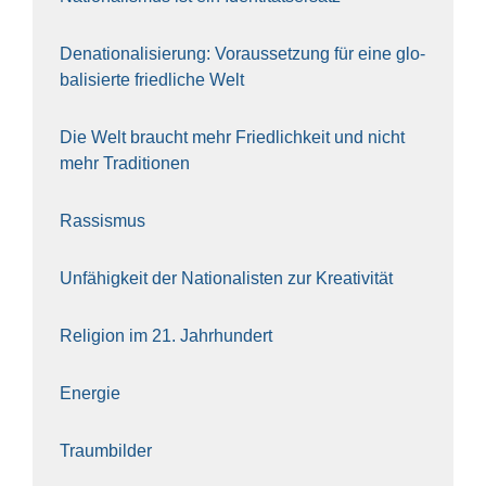
Dena­tio­na­li­sie­rung: Vor­aus­set­zung für eine glo­
ba­li­sier­te fried­li­che Welt
Die Welt braucht mehr Fried­lich­keit und nicht
mehr Tra­di­tio­nen
Ras­sis­mus
Unfä­hig­keit der Natio­na­lis­ten zur Krea­ti­vi­tät
Reli­gi­on im 21. Jahr­hun­dert
Ener­gie
Traum­bil­der