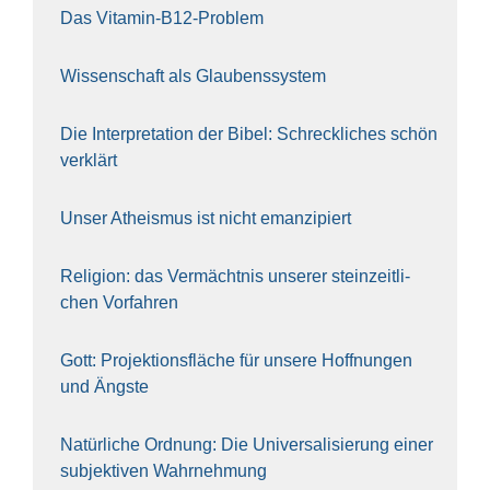
Das Vit­amin-B12-Pro­blem
Wis­sen­schaft als Glau­bens­sys­tem
Die Inter­pre­ta­ti­on der Bibel: Schreck­li­ches schön
ver­klärt
Unser Athe­is­mus ist nicht eman­zi­piert
Reli­gi­on: das Ver­mächt­nis unse­rer stein­zeit­li­
chen Vor­fah­ren
Gott: Pro­jek­ti­ons­flä­che für unse­re Hoff­nun­gen
und Ängs­te
Natür­li­che Ord­nung: Die Uni­ver­sa­li­sie­rung einer
sub­jek­ti­ven Wahr­neh­mung