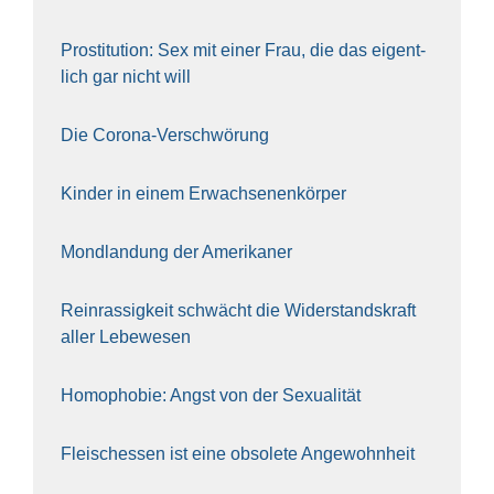
Pro­sti­tu­ti­on: Sex mit einer Frau, die das eigent­
lich gar nicht will
Die Coro­na-Ver­schwö­rung
Kin­der in einem Erwach­se­nen­kör­per
Mond­lan­dung der Ame­ri­ka­ner
Rein­ras­sig­keit schwächt die Wider­stands­kraft
aller Lebe­we­sen
Homo­pho­bie: Angst von der Sexua­li­tät
Fleisch­essen ist eine obso­le­te An‍ge‍wohn‍heit