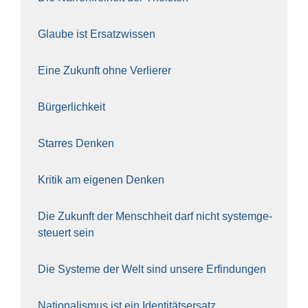
Glau­be ist Ersatz­wis­sen
Eine Zukunft ohne Ver­lie­rer
Bür­ger­lich­keit
Star­res Den­ken
Kri­tik am eige­nen Den­ken
Die Zukunft der Mensch­heit darf nicht sys­tem­ge­
steu­ert sein
Die Sys­te­me der Welt sind unse­re Erfin­dun­gen
Natio­na­lis­mus ist ein Iden­ti­täts­er­satz