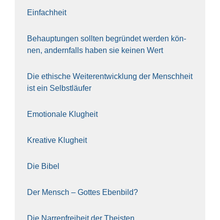
Ein­fach­heit
Behaup­tun­gen soll­ten begrün­det wer­den kön­
nen, andern­falls haben sie kei­nen Wert
Die ethi­sche Wei­ter­ent­wick­lung der Mensch­heit
ist ein Selbst­läu­fer
Emo­tio­na­le Klug­heit
Krea­ti­ve Klug­heit
Die Bibel
Der Mensch – Got­tes Eben­bild?
Die Nar­ren­frei­heit der The­is­ten