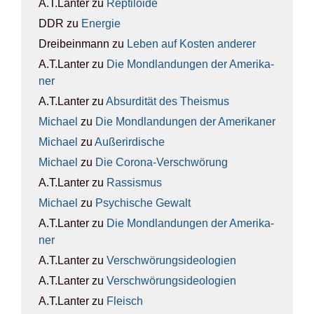
A.T.Lanter
zu
Rep­ti­lo­ide
DDR
zu
Ener­gie
Dreibeinmann
zu
Leben auf Kos­ten ande­rer
A.T.Lanter
zu
Die Mond­lan­dun­gen der Ame­ri­ka­
ner
A.T.Lanter
zu
Absur­di­tät des The­is­mus
Michael
zu
Die Mond­lan­dun­gen der Ame­ri­ka­ner
Michael
zu
Außer­ir­di­sche
Michael
zu
Die Coro­na-Ver­schwö­rung
A.T.Lanter
zu
Ras­sis­mus
Michael
zu
Psy­chi­sche Gewalt
A.T.Lanter
zu
Die Mond­lan­dun­gen der Ame­ri­ka­
ner
A.T.Lanter
zu
Ver­schwö­rungs­ideo­lo­gien
A.T.Lanter
zu
Ver­schwö­rungs­ideo­lo­gien
A.T.Lanter
zu
Fleisch