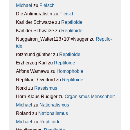
Michael
zu
Fleisch
Die Antimoralistin
zu
Fleisch
Karl der Schwarze
zu
Rep­ti­lo­ide
Karl der Schwarze
zu
Rep­ti­lo­ide
Nuggatron_Walter123+10¹=Nugger
zu
Rep­ti­lo­
ide
rotzmund günther
zu
Rep­ti­lo­ide
Erzherzog Karl
zu
Rep­ti­lo­ide
Alfons Wamawu
zu
Homo­pho­bie
Reptilian_Overlord
zu
Rep­ti­lo­ide
Norxi
zu
Ras­sis­mus
Horn-Klaus-Rüdiger
zu
Orga­nis­mus Mensch­heit
Michael
zu
Natio­na­lis­mus
Roland
zu
Natio­na­lis­mus
Michael
zu
Rep­ti­lo­ide