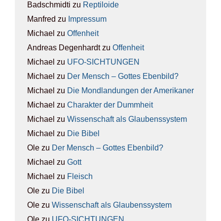
Badschmidti
zu
Rep­ti­lo­ide
Manfred
zu
Impres­sum
Michael
zu
Offen­heit
Andreas Degenhardt
zu
Offen­heit
Michael
zu
UFO-SICH­TUN­GEN
Michael
zu
Der Mensch – Got­tes Eben­bild?
Michael
zu
Die Mond­lan­dun­gen der Ame­ri­ka­ner
Michael
zu
Cha­rak­ter der Dumm­heit
Michael
zu
Wis­sen­schaft als Glau­bens­sys­tem
Michael
zu
Die Bibel
Ole
zu
Der Mensch – Got­tes Eben­bild?
Michael
zu
Gott
Michael
zu
Fleisch
Ole
zu
Die Bibel
Ole
zu
Wis­sen­schaft als Glau­bens­sys­tem
Ole
zu
UFO-SICH­TUN­GEN