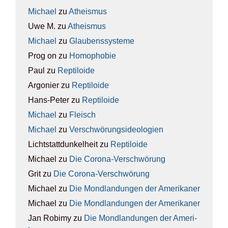
Michael
zu
Athe­is­mus
Uwe M.
zu
Athe­is­mus
Michael
zu
Glau­bens­sys­te­me
Prog on
zu
Homo­pho­bie
Paul
zu
Rep­ti­lo­ide
Argonier
zu
Rep­ti­lo­ide
Hans-Peter
zu
Rep­ti­lo­ide
Michael
zu
Fleisch
Michael
zu
Ver­schwö­rungs­ideo­lo­gien
Lichtstattdunkelheit
zu
Rep­ti­lo­ide
Michael
zu
Die Coro­na-Ver­schwö­rung
Grit
zu
Die Coro­na-Ver­schwö­rung
Michael
zu
Die Mond­lan­dun­gen der Ame­ri­ka­ner
Michael
zu
Die Mond­lan­dun­gen der Ame­ri­ka­ner
Jan Robimy
zu
Die Mond­lan­dun­gen der Ame­ri­