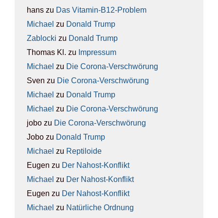
hans
zu
Das Vit­amin-B12-Pro­blem
Michael
zu
Donald Trump
Zablocki
zu
Donald Trump
Thomas Kl.
zu
Impres­sum
Michael
zu
Die Coro­na-Ver­schwö­rung
Sven
zu
Die Coro­na-Ver­schwö­rung
Michael
zu
Donald Trump
Michael
zu
Die Coro­na-Ver­schwö­rung
jobo
zu
Die Coro­na-Ver­schwö­rung
Jobo
zu
Donald Trump
Michael
zu
Rep­ti­lo­ide
Eugen
zu
Der Nah­ost-Kon­flikt
Michael
zu
Der Nah­ost-Kon­flikt
Eugen
zu
Der Nah­ost-Kon­flikt
Michael
zu
Natür­li­che Ord­nung