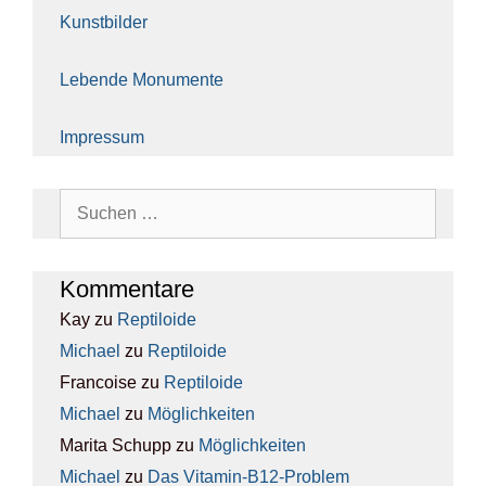
Kunst­bil­der
Leben­de Monu­men­te
Impres­sum
Suchen
nach:
Kom­men­ta­re
Kay
zu
Rep­ti­lo­ide
Michael
zu
Rep­ti­lo­ide
Francoise
zu
Rep­ti­lo­ide
Michael
zu
Mög­lich­kei­ten
Marita Schupp
zu
Mög­lich­kei­ten
Michael
zu
Das Vit­amin-B12-Pro­blem