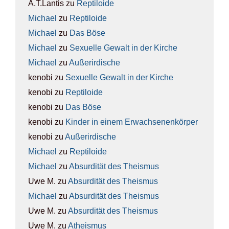
A.T.Lantis
zu
Rep­ti­lo­ide
Michael
zu
Rep­ti­lo­ide
Michael
zu
Das Böse
Michael
zu
Sexu­el­le Gewalt in der Kir­che
Michael
zu
Außer­ir­di­sche
kenobi
zu
Sexu­el­le Gewalt in der Kir­che
kenobi
zu
Rep­ti­lo­ide
kenobi
zu
Das Böse
kenobi
zu
Kin­der in einem Erwach­se­nen­kör­per
kenobi
zu
Außer­ir­di­sche
Michael
zu
Rep­ti­lo­ide
Michael
zu
Absur­di­tät des The­is­mus
Uwe M.
zu
Absur­di­tät des The­is­mus
Michael
zu
Absur­di­tät des The­is­mus
Uwe M.
zu
Absur­di­tät des The­is­mus
Uwe M.
zu
Athe­is­mus