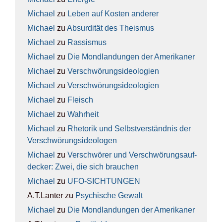
Michael
zu
Leben auf Kos­ten ande­rer
Michael
zu
Absur­di­tät des The­is­mus
Michael
zu
Ras­sis­mus
Michael
zu
Die Mond­lan­dun­gen der Ame­ri­ka­ner
Michael
zu
Ver­schwö­rungs­ideo­lo­gien
Michael
zu
Ver­schwö­rungs­ideo­lo­gien
Michael
zu
Fleisch
Michael
zu
Wahr­heit
Michael
zu
Rhe­to­rik und Selbst­ver­ständ­nis der
Ver­schwö­rungs­ideo­lo­gen
Michael
zu
Ver­schwö­rer und Ver­schwö­rungs­auf­
de­cker: Zwei, die sich brau­chen
Michael
zu
UFO-SICH­TUN­GEN
A.T.Lanter
zu
Psy­chi­sche Gewalt
Michael
zu
Die Mond­lan­dun­gen der Ame­ri­ka­ner