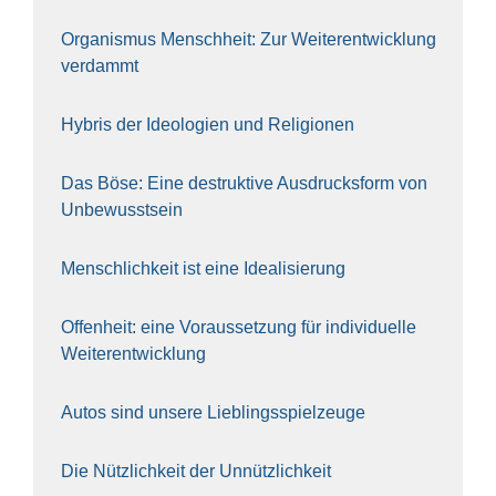
Orga­nis­mus Mensch­heit: Zur Wei­ter­ent­wick­lung
ver­dammt
Hybris der Ideo­lo­gien und Reli­gio­nen
Das Böse: Eine destruk­ti­ve Aus­drucks­form von
Unbe­wusst­sein
Mensch­lich­keit ist eine Idea­li­sie­rung
Offen­heit: eine Vor­aus­set­zung für indi­vi­du­el­le
Wei­ter­ent­wick­lung
Autos sind unse­re Lieb­lings­spiel­zeu­ge
Die Nütz­lich­keit der Unnütz­lich­keit