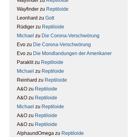
Wayfinder
zu
Rep­ti­lo­ide
Wayfinder
zu
Rep­ti­lo­ide
Leonhard
zu
Gott
Rüdiger
zu
Rep­ti­lo­ide
Michael
zu
Die Coro­na-Ver­schwö­rung
Evo
zu
Die Coro­na-Ver­schwö­rung
Evo
zu
Die Mond­lan­dun­gen der Ame­ri­ka­ner
Paraklit
zu
Rep­ti­lo­ide
Michael
zu
Rep­ti­lo­ide
Reinhard
zu
Rep­ti­lo­ide
A&O
zu
Rep­ti­lo­ide
A&O
zu
Rep­ti­lo­ide
Michael
zu
Rep­ti­lo­ide
A&O
zu
Rep­ti­lo­ide
A&O
zu
Rep­ti­lo­ide
AlphaundOmega
zu
Rep­ti­lo­ide