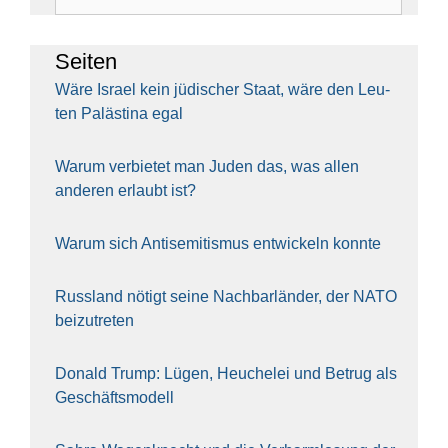
nach:
Sei­ten
Wäre Isra­el kein jüdi­scher Staat, wäre den Leu­
ten Paläs­ti­na egal
War­um ver­bie­tet man Juden das, was allen
ande­ren erlaubt ist?
War­um sich Anti­se­mi­tis­mus ent­wi­ckeln konn­te
Russ­land nötigt sei­ne Nach­bar­län­der, der NATO
bei­zu­tre­ten
Donald Trump: Lügen, Heu­che­lei und Betrug als
Geschäfts­mo­dell