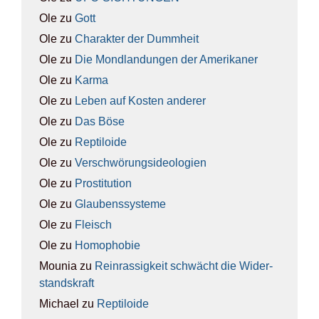
Ole
zu
Gott
Ole
zu
Cha­rak­ter der Dumm­heit
Ole
zu
Die Mond­lan­dun­gen der Ame­ri­ka­ner
Ole
zu
Kar­ma
Ole
zu
Leben auf Kos­ten ande­rer
Ole
zu
Das Böse
Ole
zu
Rep­ti­lo­ide
Ole
zu
Ver­schwö­rungs­ideo­lo­gien
Ole
zu
Pro­sti­tu­ti­on
Ole
zu
Glau­bens­sys­te­me
Ole
zu
Fleisch
Ole
zu
Homo­pho­bie
Mounia
zu
Rein­ras­sig­keit schwächt die Wider­
stands­kraft
Michael
zu
Rep­ti­lo­ide