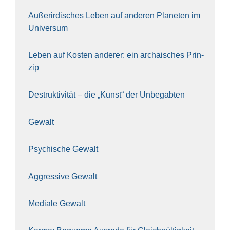
Außer­ir­di­sches Leben auf ande­ren Pla­ne­ten im
Uni­ver­sum
Leben auf Kos­ten ande­rer: ein archai­sches Prin­
zip
Destruk­ti­vi­tät – die „Kunst“ der Unbe­gab­ten
Gewalt
Psy­chi­sche Gewalt
Aggres­si­ve Gewalt
Media­le Gewalt