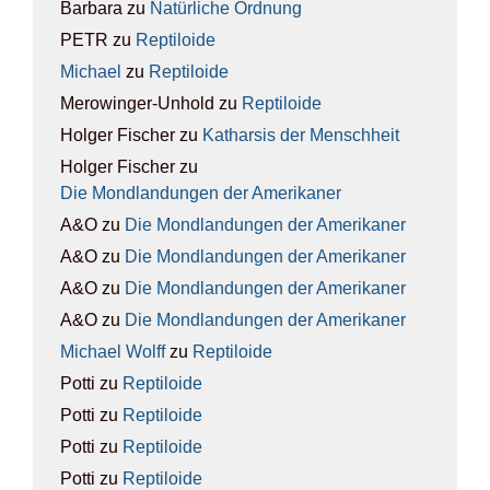
Barbara
zu
Natür­li­che Ord­nung
PETR
zu
Rep­ti­lo­ide
Michael
zu
Rep­ti­lo­ide
Merowinger-Unhold
zu
Rep­ti­lo­ide
Holger Fischer
zu
Kathar­sis der Mensch­heit
Holger Fischer
zu
Die Mond­lan­dun­gen der Ame­ri­ka­ner
A&O
zu
Die Mond­lan­dun­gen der Ame­ri­ka­ner
A&O
zu
Die Mond­lan­dun­gen der Ame­ri­ka­ner
A&O
zu
Die Mond­lan­dun­gen der Ame­ri­ka­ner
A&O
zu
Die Mond­lan­dun­gen der Ame­ri­ka­ner
Michael Wolff
zu
Rep­ti­lo­ide
Potti
zu
Rep­ti­lo­ide
Potti
zu
Rep­ti­lo­ide
Potti
zu
Rep­ti­lo­ide
Potti
zu
Rep­ti­lo­ide