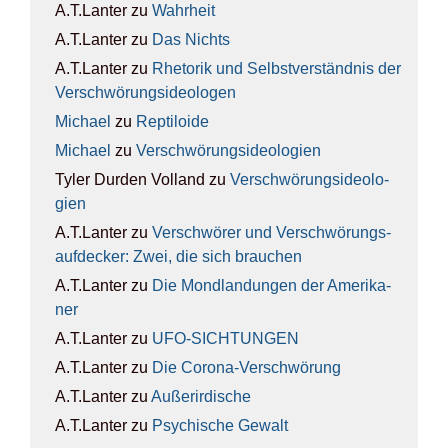
A.T.Lanter
zu
Wahr­heit
A.T.Lanter
zu
Das Nichts
A.T.Lanter
zu
Rhe­to­rik und Selbst­ver­ständ­nis der
Ver­schwö­rungs­ideo­lo­gen
Michael
zu
Rep­ti­lo­ide
Michael
zu
Ver­schwö­rungs­ideo­lo­gien
Tyler Durden Volland
zu
Ver­schwö­rungs­ideo­lo­
gien
A.T.Lanter
zu
Ver­schwö­rer und Ver­schwö­rungs­
auf­de­cker: Zwei, die sich brau­chen
A.T.Lanter
zu
Die Mond­lan­dun­gen der Ame­ri­ka­
ner
A.T.Lanter
zu
UFO-SICH­TUN­GEN
A.T.Lanter
zu
Die Coro­na-Ver­schwö­rung
A.T.Lanter
zu
Außer­ir­di­sche
A.T.Lanter
zu
Psy­chi­sche Gewalt