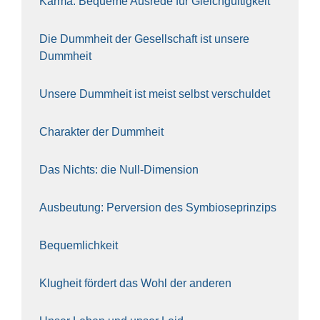
Kar­ma: Beque­me Aus­re­de für Gleich­gül­tig­keit
Die Dumm­heit der Gesell­schaft ist unse­re
Dumm­heit
Unse­re Dumm­heit ist meist selbst ver­schul­det
Cha­rak­ter der Dumm­heit
Das Nichts: die Null-Dimen­si­on
Aus­beu­tung: Per­ver­si­on des Sym­bio­se­prin­zips
Bequem­lich­keit
Klug­heit för­dert das Wohl der ande­ren