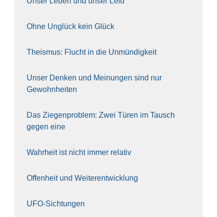
Unser Leben und unser Leid
Ohne Unglück kein Glück
The­is­mus: Flucht in die Unmün­dig­keit
Unser Den­ken und Mei­nun­gen sind nur
Gewohn­hei­ten
Das Zie­gen­pro­blem: Zwei Türen im Tausch
gegen eine
Wahr­heit ist nicht immer rela­tiv
Offen­heit und Wei­ter­ent­wick­lung
UFO-Sich­tun­gen