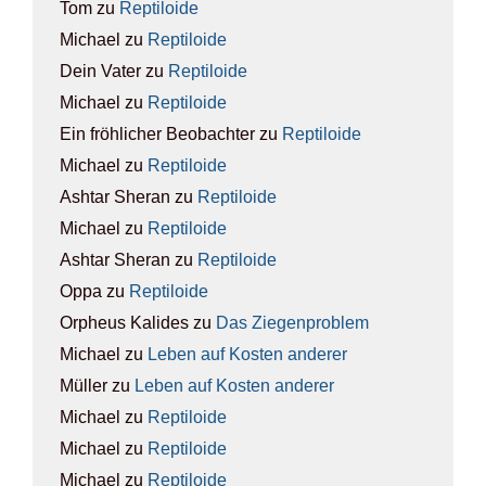
Tom
zu
Rep­ti­lo­ide
Michael
zu
Rep­ti­lo­ide
Dein Vater
zu
Rep­ti­lo­ide
Michael
zu
Rep­ti­lo­ide
Ein fröhlicher Beobachter
zu
Rep­ti­lo­ide
Michael
zu
Rep­ti­lo­ide
Ashtar Sheran
zu
Rep­ti­lo­ide
Michael
zu
Rep­ti­lo­ide
Ashtar Sheran
zu
Rep­ti­lo­ide
Oppa
zu
Rep­ti­lo­ide
Orpheus Kalides
zu
Das Zie­gen­pro­blem
Michael
zu
Leben auf Kos­ten ande­rer
Müller
zu
Leben auf Kos­ten ande­rer
Michael
zu
Rep­ti­lo­ide
Michael
zu
Rep­ti­lo­ide
Michael
zu
Rep­ti­lo­ide