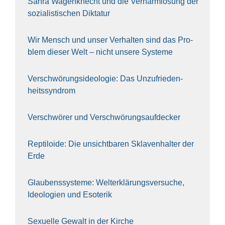
Sahra Wagen­knecht und die Ver­harm­lo­sung der
sozia­lis­ti­schen Dik­ta­tur
Wir Mensch und unser Ver­hal­ten sind das Pro­
blem die­ser Welt – nicht unse­re Sys‍te‍me
Ver­schwö­rungs­ideo­lo­gie: Das Unzufrieden­
heitssyndrom
Ver­schwö­rer und Verschwörungs­aufdecker
Rep­ti­lo­ide: Die unsicht­ba­ren Skla­ven­hal­ter der
Erde
Glau­bens­sys­te­me: Welt­erklä­rungs­ver­su­che,
Ideo­lo­gien und Eso­te­rik
Sexu­el­le Gewalt in der Kir­che