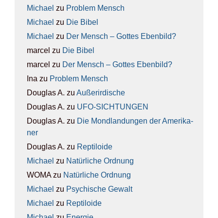
Michael
zu
Pro­blem Mensch
Michael
zu
Die Bibel
Michael
zu
Der Mensch – Got­tes Eben­bild?
marcel
zu
Die Bibel
marcel
zu
Der Mensch – Got­tes Eben­bild?
Ina
zu
Pro­blem Mensch
Douglas A.
zu
Außer­ir­di­sche
Douglas A.
zu
UFO-SICH­TUN­GEN
Douglas A.
zu
Die Mond­lan­dun­gen der Ame­ri­ka­
ner
Douglas A.
zu
Rep­ti­lo­ide
Michael
zu
Natür­li­che Ord­nung
WOMA
zu
Natür­li­che Ord­nung
Michael
zu
Psy­chi­sche Gewalt
Michael
zu
Rep­ti­lo­ide
Michael
zu
Ener­gie