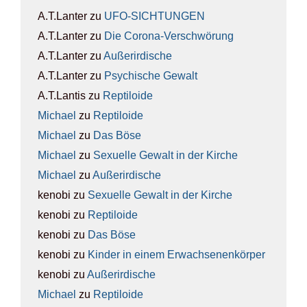
A.T.Lanter
zu
UFO-SICH­TUN­GEN
A.T.Lanter
zu
Die Coro­na-Ver­schwö­rung
A.T.Lanter
zu
Außer­ir­di­sche
A.T.Lanter
zu
Psy­chi­sche Gewalt
A.T.Lantis
zu
Rep­ti­lo­ide
Michael
zu
Rep­ti­lo­ide
Michael
zu
Das Böse
Michael
zu
Sexu­el­le Gewalt in der Kir­che
Michael
zu
Außer­ir­di­sche
kenobi
zu
Sexu­el­le Gewalt in der Kir­che
kenobi
zu
Rep­ti­lo­ide
kenobi
zu
Das Böse
kenobi
zu
Kin­der in einem Erwach­se­nen­kör­per
kenobi
zu
Außer­ir­di­sche
Michael
zu
Rep­ti­lo­ide