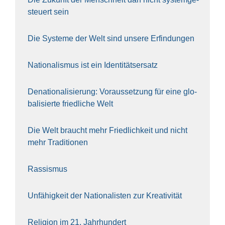
steu­ert sein
Die Sys­te­me der Welt sind unse­re Erfin­dun­gen
Natio­na­lis­mus ist ein Iden­ti­täts­er­satz
Dena­tio­na­li­sie­rung: Vor­aus­set­zung für eine glo­
ba­li­sier­te fried­li­che Welt
Die Welt braucht mehr Fried­lich­keit und nicht
mehr Tra­di­tio­nen
Ras­sis­mus
Unfä­hig­keit der Natio­na­lis­ten zur Krea­ti­vi­tät
Reli­gi­on im 21. Jahr­hun­dert