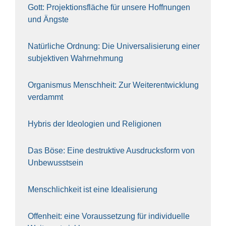
Gott: Pro­jek­ti­ons­flä­che für unse­re Hoff­nun­gen
und Ängs­te
Natür­li­che Ord­nung: Die Uni­ver­sa­li­sie­rung einer
sub­jek­ti­ven Wahr­neh­mung
Orga­nis­mus Mensch­heit: Zur Wei­ter­ent­wick­lung
ver­dammt
Hybris der Ideo­lo­gien und Reli­gio­nen
Das Böse: Eine destruk­ti­ve Aus­drucks­form von
Unbe­wusst­sein
Mensch­lich­keit ist eine Idea­li­sie­rung
Offen­heit: eine Vor­aus­set­zung für indi­vi­du­el­le