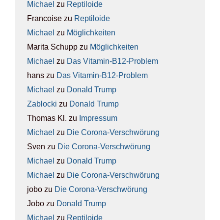
Michael
zu
Rep­ti­lo­ide
Francoise
zu
Rep­ti­lo­ide
Michael
zu
Mög­lich­kei­ten
Marita Schupp
zu
Mög­lich­kei­ten
Michael
zu
Das Vit­amin-B12-Pro­blem
hans
zu
Das Vit­amin-B12-Pro­blem
Michael
zu
Donald Trump
Zablocki
zu
Donald Trump
Thomas Kl.
zu
Impres­sum
Michael
zu
Die Coro­na-Ver­schwö­rung
Sven
zu
Die Coro­na-Ver­schwö­rung
Michael
zu
Donald Trump
Michael
zu
Die Coro­na-Ver­schwö­rung
jobo
zu
Die Coro­na-Ver­schwö­rung
Jobo
zu
Donald Trump
Michael
zu
Rep­ti­lo­ide