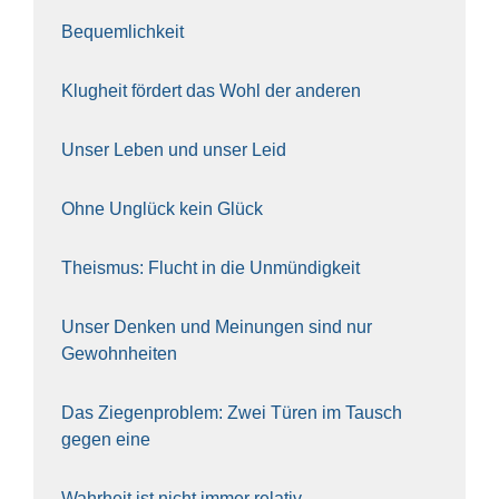
Bequem­lich­keit
Klug­heit för­dert das Wohl der ande­ren
Unser Leben und unser Leid
Ohne Unglück kein Glück
The­is­mus: Flucht in die Unmün­dig­keit
Unser Den­ken und Mei­nun­gen sind nur
Gewohn­hei­ten
Das Zie­gen­pro­blem: Zwei Türen im Tausch
gegen eine
Wahr­heit ist nicht immer rela­tiv