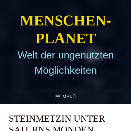
Zum
Inhalt
MEN­SCHEN­
springen
PLA­NET
Welt der ungenutzten
Möglichkeiten
MENÜ
STEIN­MET­ZIN UNTER
SATURNS MON­DEN