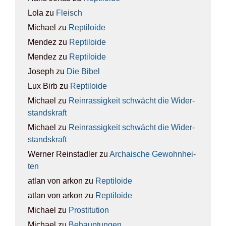
Lola
zu
Fleisch
Michael
zu
Rep­ti­lo­ide
Mendez
zu
Rep­ti­lo­ide
Mendez
zu
Rep­ti­lo­ide
Joseph
zu
Die Bibel
Lux Birb
zu
Rep­ti­lo­ide
Michael
zu
Rein­ras­sig­keit schwächt die Wider­
stands­kraft
Michael
zu
Rein­ras­sig­keit schwächt die Wider­
stands­kraft
Werner Reinstadler
zu
Archai­sche Gewohn­hei­
ten
atlan von arkon
zu
Rep­ti­lo­ide
atlan von arkon
zu
Rep­ti­lo­ide
Michael
zu
Pro­sti­tu­ti­on
Michael
zu
Behaup­tun­gen