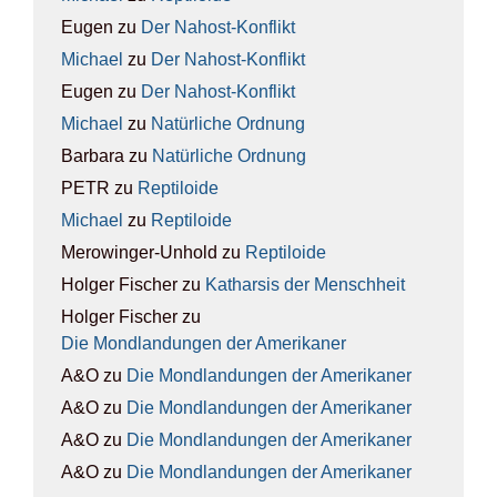
Eugen
zu
Der Nah­ost-Kon­flikt
Michael
zu
Der Nah­ost-Kon­flikt
Eugen
zu
Der Nah­ost-Kon­flikt
Michael
zu
Natür­li­che Ord­nung
Barbara
zu
Natür­li­che Ord­nung
PETR
zu
Rep­ti­lo­ide
Michael
zu
Rep­ti­lo­ide
Merowinger-Unhold
zu
Rep­ti­lo­ide
Holger Fischer
zu
Kathar­sis der Mensch­heit
Holger Fischer
zu
Die Mond­lan­dun­gen der Ame­ri­ka­ner
A&O
zu
Die Mond­lan­dun­gen der Ame­ri­ka­ner
A&O
zu
Die Mond­lan­dun­gen der Ame­ri­ka­ner
A&O
zu
Die Mond­lan­dun­gen der Ame­ri­ka­ner
A&O
zu
Die Mond­lan­dun­gen der Ame­ri­ka­ner