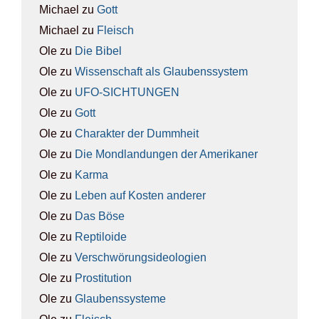
Michael
zu
Gott
Michael
zu
Fleisch
Ole
zu
Die Bibel
Ole
zu
Wis­sen­schaft als Glau­bens­sys­tem
Ole
zu
UFO-SICH­TUN­GEN
Ole
zu
Gott
Ole
zu
Cha­rak­ter der Dumm­heit
Ole
zu
Die Mond­lan­dun­gen der Ame­ri­ka­ner
Ole
zu
Kar­ma
Ole
zu
Leben auf Kos­ten ande­rer
Ole
zu
Das Böse
Ole
zu
Rep­ti­lo­ide
Ole
zu
Ver­schwö­rungs­ideo­lo­gien
Ole
zu
Pro­sti­tu­ti­on
Ole
zu
Glau­bens­sys­te­me