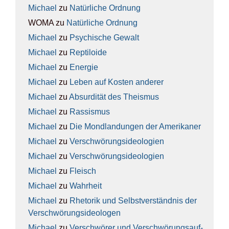
Michael
zu
Natür­li­che Ord­nung
WOMA
zu
Natür­li­che Ord­nung
Michael
zu
Psy­chi­sche Gewalt
Michael
zu
Rep­ti­lo­ide
Michael
zu
Ener­gie
Michael
zu
Leben auf Kos­ten ande­rer
Michael
zu
Absur­di­tät des The­is­mus
Michael
zu
Ras­sis­mus
Michael
zu
Die Mond­lan­dun­gen der Ame­ri­ka­ner
Michael
zu
Ver­schwö­rungs­ideo­lo­gien
Michael
zu
Ver­schwö­rungs­ideo­lo­gien
Michael
zu
Fleisch
Michael
zu
Wahr­heit
Michael
zu
Rhe­to­rik und Selbst­ver­ständ­nis der
Ver­schwö­rungs­ideo­lo­gen
Michael
zu
Ver­schwö­rer und Ver­schwö­rungs­auf­