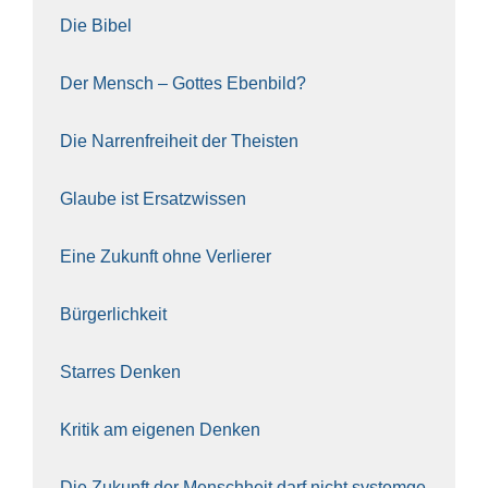
Die Bibel
Der Mensch – Got­tes Eben­bild?
Die Nar­ren­frei­heit der The­is­ten
Glau­be ist Ersatz­wis­sen
Eine Zukunft ohne Ver­lie­rer
Bür­ger­lich­keit
Star­res Den­ken
Kri­tik am eige­nen Den­ken
Die Zukunft der Mensch­heit darf nicht sys­tem­ge­