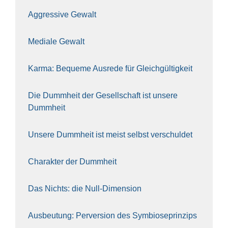
Aggres­si­ve Gewalt
Media­le Gewalt
Kar­ma: Beque­me Aus­re­de für Gleich­gül­tig­keit
Die Dumm­heit der Gesell­schaft ist unse­re
Dumm­heit
Unse­re Dumm­heit ist meist selbst ver­schul­det
Cha­rak­ter der Dumm­heit
Das Nichts: die Null-Dimen­si­on
Aus­beu­tung: Per­ver­si­on des Sym­bio­se­prin­zips