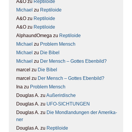
A&O
zu
Rep­ti­lo­ide
Michael
zu
Rep­ti­lo­ide
A&O
zu
Rep­ti­lo­ide
A&O
zu
Rep­ti­lo­ide
AlphaundOmega
zu
Rep­ti­lo­ide
Michael
zu
Pro­blem Mensch
Michael
zu
Die Bibel
Michael
zu
Der Mensch – Got­tes Eben­bild?
marcel
zu
Die Bibel
marcel
zu
Der Mensch – Got­tes Eben­bild?
Ina
zu
Pro­blem Mensch
Douglas A.
zu
Außer­ir­di­sche
Douglas A.
zu
UFO-SICH­TUN­GEN
Douglas A.
zu
Die Mond­lan­dun­gen der Ame­ri­ka­
ner
Douglas A.
zu
Rep­ti­lo­ide