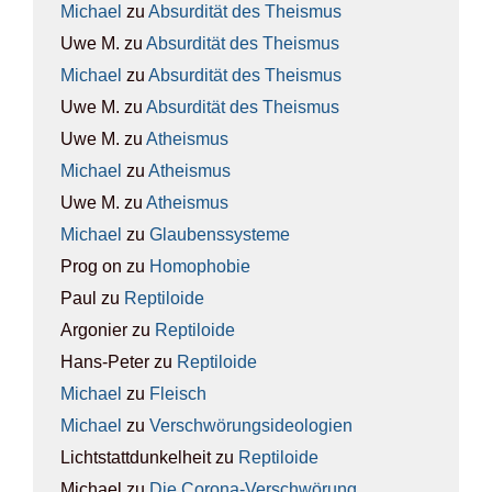
Michael
zu
Absur­di­tät des The­is­mus
Uwe M.
zu
Absur­di­tät des The­is­mus
Michael
zu
Absur­di­tät des The­is­mus
Uwe M.
zu
Absur­di­tät des The­is­mus
Uwe M.
zu
Athe­is­mus
Michael
zu
Athe­is­mus
Uwe M.
zu
Athe­is­mus
Michael
zu
Glau­bens­sys­te­me
Prog on
zu
Homo­pho­bie
Paul
zu
Rep­ti­lo­ide
Argonier
zu
Rep­ti­lo­ide
Hans-Peter
zu
Rep­ti­lo­ide
Michael
zu
Fleisch
Michael
zu
Ver­schwö­rungs­ideo­lo­gien
Lichtstattdunkelheit
zu
Rep­ti­lo­ide
Michael
zu
Die Coro­na-Ver­schwö­rung