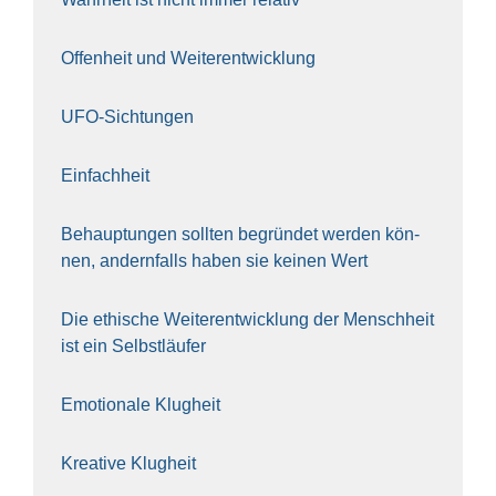
Offen­heit und Wei­ter­ent­wick­lung
UFO-Sich­tun­gen
Ein­fach­heit
Behaup­tun­gen soll­ten begrün­det wer­den kön­
nen, andern­falls haben sie kei­nen Wert
Die ethi­sche Wei­ter­ent­wick­lung der Mensch­heit
ist ein Selbst­läu­fer
Emo­tio­na­le Klug­heit
Krea­ti­ve Klug­heit