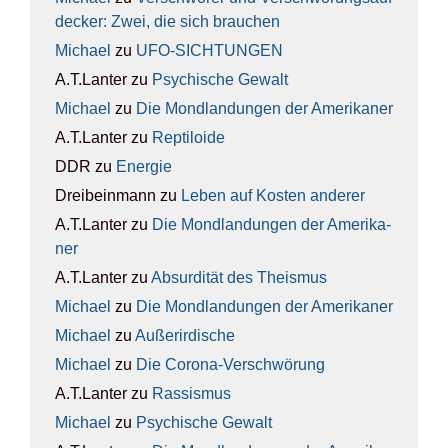
de­cker: Zwei, die sich brau­chen
Michael
zu
UFO-SICH­TUN­GEN
A.T.Lanter
zu
Psy­chi­sche Gewalt
Michael
zu
Die Mond­lan­dun­gen der Ame­ri­ka­ner
A.T.Lanter
zu
Rep­ti­lo­ide
DDR
zu
Ener­gie
Dreibeinmann
zu
Leben auf Kos­ten ande­rer
A.T.Lanter
zu
Die Mond­lan­dun­gen der Ame­ri­ka­
ner
A.T.Lanter
zu
Absur­di­tät des The­is­mus
Michael
zu
Die Mond­lan­dun­gen der Ame­ri­ka­ner
Michael
zu
Außer­ir­di­sche
Michael
zu
Die Coro­na-Ver­schwö­rung
A.T.Lanter
zu
Ras­sis­mus
Michael
zu
Psy­chi­sche Gewalt