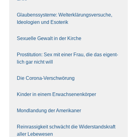
Glau­bens­sys­te­me: Welt­erklä­rungs­ver­su­che,
Ideo­lo­gien und Eso­te­rik
Sexu­el­le Gewalt in der Kir­che
Pro­sti­tu­ti­on: Sex mit einer Frau, die das eigent­
lich gar nicht will
Die Coro­na-Ver­schwö­rung
Kin­der in einem Erwach­se­nen­kör­per
Mond­lan­dung der Ame­ri­ka­ner
Rein­ras­sig­keit schwächt die Wider­stands­kraft
aller Lebe­we­sen