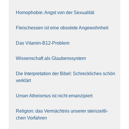
Homo­pho­bie: Angst von der Sexua­li­tät
Fleisch­essen ist eine obso­le­te An‍ge‍wohn‍heit
Das Vit­amin-B12-Pro­blem
Wis­sen­schaft als Glau­bens­sys­tem
Die Inter­pre­ta­ti­on der Bibel: Schreck­li­ches schön
ver­klärt
Unser Athe­is­mus ist nicht eman­zi­piert
Reli­gi­on: das Ver­mächt­nis unse­rer stein­zeit­li­
chen Vor­fah­ren