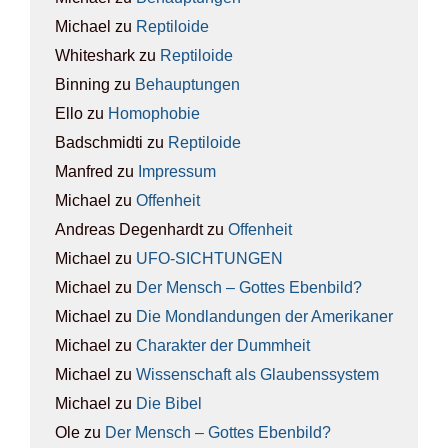
Michael
zu
Rep­ti­lo­ide
Whiteshark
zu
Rep­ti­lo­ide
Binning
zu
Behaup­tun­gen
Ello
zu
Homo­pho­bie
Badschmidti
zu
Rep­ti­lo­ide
Manfred
zu
Impres­sum
Michael
zu
Offen­heit
Andreas Degenhardt
zu
Offen­heit
Michael
zu
UFO-SICH­TUN­GEN
Michael
zu
Der Mensch – Got­tes Eben­bild?
Michael
zu
Die Mond­lan­dun­gen der Ame­ri­ka­ner
Michael
zu
Cha­rak­ter der Dumm­heit
Michael
zu
Wis­sen­schaft als Glau­bens­sys­tem
Michael
zu
Die Bibel
Ole
zu
Der Mensch – Got­tes Eben­bild?