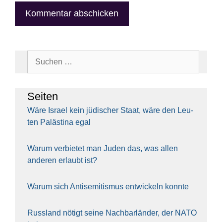
Suchen
nach:
Sei­ten
Wäre Isra­el kein jüdi­scher Staat, wäre den Leu­
ten Paläs­ti­na egal
War­um ver­bie­tet man Juden das, was allen
ande­ren erlaubt ist?
War­um sich Anti­se­mi­tis­mus ent­wi­ckeln konn­te
Russ­land nötigt sei­ne Nach­bar­län­der, der NATO