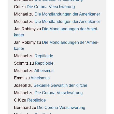
Grit
zu
Die Coro­na-Ver­schwö­rung
Michael
zu
Die Mond­lan­dun­gen der Ame­ri­ka­ner
Michael
zu
Die Mond­lan­dun­gen der Ame­ri­ka­ner
Jan Robimy
zu
Die Mond­lan­dun­gen der Ame­ri­
ka­ner
Jan Robimy
zu
Die Mond­lan­dun­gen der Ame­ri­
ka­ner
Michael
zu
Rep­ti­lo­ide
Schmitz
zu
Rep­ti­lo­ide
Michael
zu
Athe­is­mus
Emmi
zu
Athe­is­mus
Joseph
zu
Sexu­el­le Gewalt in der Kir­che
Michael
zu
Die Coro­na-Ver­schwö­rung
C K
zu
Rep­ti­lo­ide
Bernhard
zu
Die Coro­na-Ver­schwö­rung