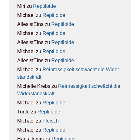
Miri
zu
Rep­ti­lo­ide
Michael
zu
Rep­ti­lo­ide
AllesIstEins
zu
Rep­ti­lo­ide
Michael
zu
Rep­ti­lo­ide
AllesIstEins
zu
Rep­ti­lo­ide
Michael
zu
Rep­ti­lo­ide
AllesIstEins
zu
Rep­ti­lo­ide
Michael
zu
Rein­ras­sig­keit schwächt die Wider­
stands­kraft
Michelle Krebs
zu
Rein­ras­sig­keit schwächt die
Wider­stands­kraft
Michael
zu
Rep­ti­lo­ide
Turtle
zu
Rep­ti­lo­ide
Michael
zu
Fleisch
Michael
zu
Rep­ti­lo­ide
Hans Jonas
zu
Rep­ti­lo­ide