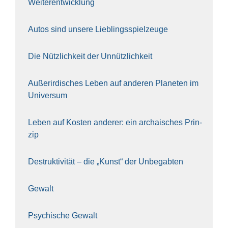
Wei­ter­ent­wick­lung
Autos sind unse­re Lieb­lings­spiel­zeu­ge
Die Nütz­lich­keit der Unnütz­lich­keit
Außer­ir­di­sches Leben auf ande­ren Pla­ne­ten im
Uni­ver­sum
Leben auf Kos­ten ande­rer: ein archai­sches Prin­
zip
Destruk­ti­vi­tät – die „Kunst“ der Unbe­gab­ten
Gewalt
Psy­chi­sche Gewalt