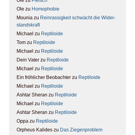
Ole
zu
Fleisch
Ole
zu
Homo­pho­bie
Mounia
zu
Rein­ras­sig­keit schwächt die Wider­
stands­kraft
Michael
zu
Rep­ti­lo­ide
Tom
zu
Rep­ti­lo­ide
Michael
zu
Rep­ti­lo­ide
Dein Vater
zu
Rep­ti­lo­ide
Michael
zu
Rep­ti­lo­ide
Ein fröhlicher Beobachter
zu
Rep­ti­lo­ide
Michael
zu
Rep­ti­lo­ide
Ashtar Sheran
zu
Rep­ti­lo­ide
Michael
zu
Rep­ti­lo­ide
Ashtar Sheran
zu
Rep­ti­lo­ide
Oppa
zu
Rep­ti­lo­ide
Orpheus Kalides
zu
Das Zie­gen­pro­blem