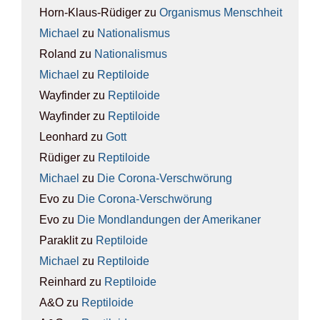
Horn-Klaus-Rüdiger
zu
Orga­nis­mus Mensch­heit
Michael
zu
Natio­na­lis­mus
Roland
zu
Natio­na­lis­mus
Michael
zu
Rep­ti­lo­ide
Wayfinder
zu
Rep­ti­lo­ide
Wayfinder
zu
Rep­ti­lo­ide
Leonhard
zu
Gott
Rüdiger
zu
Rep­ti­lo­ide
Michael
zu
Die Coro­na-Ver­schwö­rung
Evo
zu
Die Coro­na-Ver­schwö­rung
Evo
zu
Die Mond­lan­dun­gen der Ame­ri­ka­ner
Paraklit
zu
Rep­ti­lo­ide
Michael
zu
Rep­ti­lo­ide
Reinhard
zu
Rep­ti­lo­ide
A&O
zu
Rep­ti­lo­ide