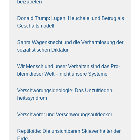
bei­zu­tre­ten
Donald Trump: Lügen, Heu­che­lei und Betrug als
Geschäfts­mo­dell
Sahra Wagen­knecht und die Ver­harm­lo­sung der
sozia­lis­ti­schen Dik­ta­tur
Wir Mensch und unser Ver­hal­ten sind das Pro­
blem die­ser Welt – nicht unse­re Sys‍te‍me
Ver­schwö­rungs­ideo­lo­gie: Das Unzufrieden­
heitssyndrom
Ver­schwö­rer und Verschwörungs­aufdecker
Rep­ti­lo­ide: Die unsicht­ba­ren Skla­ven­hal­ter der
Erde