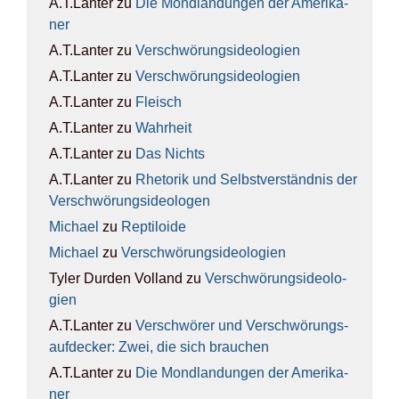
A.T.Lanter
zu
Die Mond­lan­dun­gen der Ame­ri­ka­
ner
A.T.Lanter
zu
Ver­schwö­rungs­ideo­lo­gien
A.T.Lanter
zu
Ver­schwö­rungs­ideo­lo­gien
A.T.Lanter
zu
Fleisch
A.T.Lanter
zu
Wahr­heit
A.T.Lanter
zu
Das Nichts
A.T.Lanter
zu
Rhe­to­rik und Selbst­ver­ständ­nis der
Ver­schwö­rungs­ideo­lo­gen
Michael
zu
Rep­ti­lo­ide
Michael
zu
Ver­schwö­rungs­ideo­lo­gien
Tyler Durden Volland
zu
Ver­schwö­rungs­ideo­lo­
gien
A.T.Lanter
zu
Ver­schwö­rer und Ver­schwö­rungs­
auf­de­cker: Zwei, die sich brau­chen
A.T.Lanter
zu
Die Mond­lan­dun­gen der Ame­ri­ka­
ner