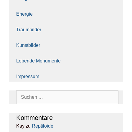
Ener­gie
Traum­bil­der
Kunst­bil­der
Leben­de Monu­men­te
Impres­sum
Suchen
nach:
Kom­men­ta­re
Kay
zu
Rep­ti­lo­ide