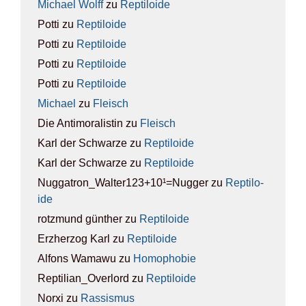
Michael Wolff
zu
Rep­ti­lo­ide
Potti
zu
Rep­ti­lo­ide
Potti
zu
Rep­ti­lo­ide
Potti
zu
Rep­ti­lo­ide
Potti
zu
Rep­ti­lo­ide
Michael
zu
Fleisch
Die Antimoralistin
zu
Fleisch
Karl der Schwarze
zu
Rep­ti­lo­ide
Karl der Schwarze
zu
Rep­ti­lo­ide
Nuggatron_Walter123+10¹=Nugger
zu
Rep­ti­lo­
ide
rotzmund günther
zu
Rep­ti­lo­ide
Erzherzog Karl
zu
Rep­ti­lo­ide
Alfons Wamawu
zu
Homo­pho­bie
Reptilian_Overlord
zu
Rep­ti­lo­ide
Norxi
zu
Ras­sis­mus