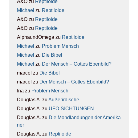
A&O
zu
Rep­ti­lo­ide
Michael
zu
Rep­ti­lo­ide
A&O
zu
Rep­ti­lo­ide
A&O
zu
Rep­ti­lo­ide
AlphaundOmega
zu
Rep­ti­lo­ide
Michael
zu
Pro­blem Mensch
Michael
zu
Die Bibel
Michael
zu
Der Mensch – Got­tes Eben­bild?
marcel
zu
Die Bibel
marcel
zu
Der Mensch – Got­tes Eben­bild?
Ina
zu
Pro­blem Mensch
Douglas A.
zu
Außer­ir­di­sche
Douglas A.
zu
UFO-SICH­TUN­GEN
Douglas A.
zu
Die Mond­lan­dun­gen der Ame­ri­ka­
ner
Douglas A.
zu
Rep­ti­lo­ide