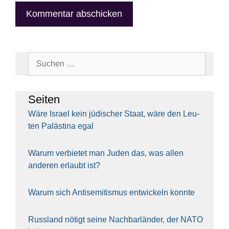
Suchen
nach:
Sei­ten
Wäre Isra­el kein jüdi­scher Staat, wäre den Leu­
ten Paläs­ti­na egal
War­um ver­bie­tet man Juden das, was allen
ande­ren erlaubt ist?
War­um sich Anti­se­mi­tis­mus ent­wi­ckeln konn­te
Russ­land nötigt sei­ne Nach­bar­län­der, der NATO