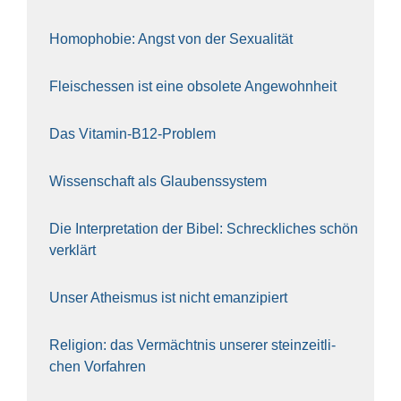
Homo­pho­bie: Angst von der Sexua­li­tät
Fleisch­essen ist eine obso­le­te An‍ge‍wohn‍heit
Das Vit­amin-B12-Pro­blem
Wis­sen­schaft als Glau­bens­sys­tem
Die Inter­pre­ta­ti­on der Bibel: Schreck­li­ches schön
ver­klärt
Unser Athe­is­mus ist nicht eman­zi­piert
Reli­gi­on: das Ver­mächt­nis unse­rer stein­zeit­li­
chen Vor­fah­ren