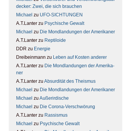
de­cker: Zwei, die sich brau­chen
Michael
zu
UFO-SICH­TUN­GEN
A.T.Lanter
zu
Psy­chi­sche Gewalt
Michael
zu
Die Mond­lan­dun­gen der Ame­ri­ka­ner
A.T.Lanter
zu
Rep­ti­lo­ide
DDR
zu
Ener­gie
Dreibeinmann
zu
Leben auf Kos­ten ande­rer
A.T.Lanter
zu
Die Mond­lan­dun­gen der Ame­ri­ka­
ner
A.T.Lanter
zu
Absur­di­tät des The­is­mus
Michael
zu
Die Mond­lan­dun­gen der Ame­ri­ka­ner
Michael
zu
Außer­ir­di­sche
Michael
zu
Die Coro­na-Ver­schwö­rung
A.T.Lanter
zu
Ras­sis­mus
Michael
zu
Psy­chi­sche Gewalt