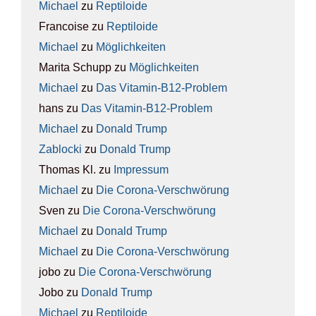
Michael
zu
Rep­ti­lo­ide
Francoise
zu
Rep­ti­lo­ide
Michael
zu
Mög­lich­kei­ten
Marita Schupp
zu
Mög­lich­kei­ten
Michael
zu
Das Vit­amin-B12-Pro­blem
hans
zu
Das Vit­amin-B12-Pro­blem
Michael
zu
Donald Trump
Zablocki
zu
Donald Trump
Thomas Kl.
zu
Impres­sum
Michael
zu
Die Coro­na-Ver­schwö­rung
Sven
zu
Die Coro­na-Ver­schwö­rung
Michael
zu
Donald Trump
Michael
zu
Die Coro­na-Ver­schwö­rung
jobo
zu
Die Coro­na-Ver­schwö­rung
Jobo
zu
Donald Trump
Michael
zu
Rep­ti­lo­ide