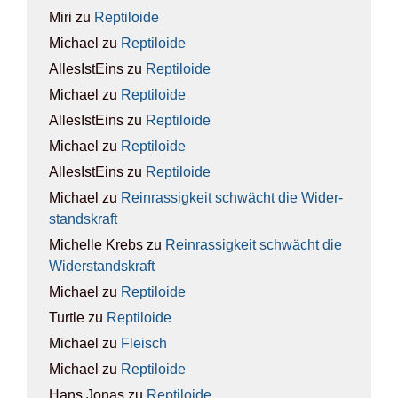
Miri
zu
Rep­ti­lo­ide
Michael
zu
Rep­ti­lo­ide
AllesIstEins
zu
Rep­ti­lo­ide
Michael
zu
Rep­ti­lo­ide
AllesIstEins
zu
Rep­ti­lo­ide
Michael
zu
Rep­ti­lo­ide
AllesIstEins
zu
Rep­ti­lo­ide
Michael
zu
Rein­ras­sig­keit schwächt die Wider­
stands­kraft
Michelle Krebs
zu
Rein­ras­sig­keit schwächt die
Wider­stands­kraft
Michael
zu
Rep­ti­lo­ide
Turtle
zu
Rep­ti­lo­ide
Michael
zu
Fleisch
Michael
zu
Rep­ti­lo­ide
Hans Jonas
zu
Rep­ti­lo­ide