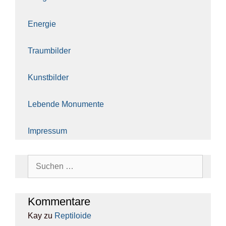
Ener­gie
Traum­bil­der
Kunst­bil­der
Leben­de Monu­men­te
Impres­sum
Suchen
nach:
Kom­men­ta­re
Kay
zu
Rep­ti­lo­ide