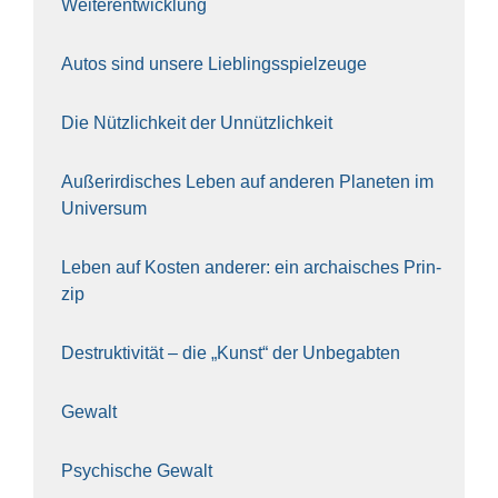
Wei­ter­ent­wick­lung
Autos sind unse­re Lieb­lings­spiel­zeu­ge
Die Nütz­lich­keit der Unnütz­lich­keit
Außer­ir­di­sches Leben auf ande­ren Pla­ne­ten im
Uni­ver­sum
Leben auf Kos­ten ande­rer: ein archai­sches Prin­
zip
Destruk­ti­vi­tät – die „Kunst“ der Unbe­gab­ten
Gewalt
Psy­chi­sche Gewalt