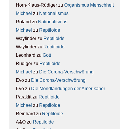
Horn-Klaus-Rüdiger
zu
Orga­nis­mus Mensch­heit
Michael
zu
Natio­na­lis­mus
Roland
zu
Natio­na­lis­mus
Michael
zu
Rep­ti­lo­ide
Wayfinder
zu
Rep­ti­lo­ide
Wayfinder
zu
Rep­ti­lo­ide
Leonhard
zu
Gott
Rüdiger
zu
Rep­ti­lo­ide
Michael
zu
Die Coro­na-Ver­schwö­rung
Evo
zu
Die Coro­na-Ver­schwö­rung
Evo
zu
Die Mond­lan­dun­gen der Ame­ri­ka­ner
Paraklit
zu
Rep­ti­lo­ide
Michael
zu
Rep­ti­lo­ide
Reinhard
zu
Rep­ti­lo­ide
A&O
zu
Rep­ti­lo­ide