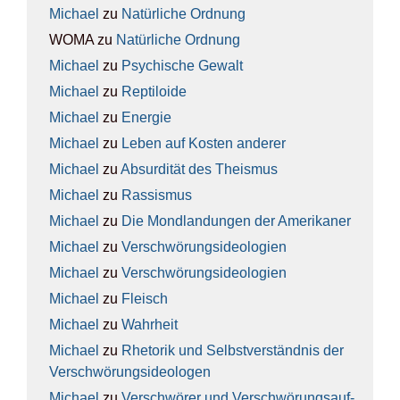
Michael
zu
Natür­li­che Ord­nung
WOMA
zu
Natür­li­che Ord­nung
Michael
zu
Psy­chi­sche Gewalt
Michael
zu
Rep­ti­lo­ide
Michael
zu
Ener­gie
Michael
zu
Leben auf Kos­ten ande­rer
Michael
zu
Absur­di­tät des The­is­mus
Michael
zu
Ras­sis­mus
Michael
zu
Die Mond­lan­dun­gen der Ame­ri­ka­ner
Michael
zu
Ver­schwö­rungs­ideo­lo­gien
Michael
zu
Ver­schwö­rungs­ideo­lo­gien
Michael
zu
Fleisch
Michael
zu
Wahr­heit
Michael
zu
Rhe­to­rik und Selbst­ver­ständ­nis der
Ver­schwö­rungs­ideo­lo­gen
Michael
zu
Ver­schwö­rer und Ver­schwö­rungs­auf­