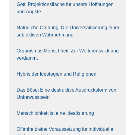
Gott: Pro­jek­ti­ons­flä­che für unse­re Hoff­nun­gen
und Ängs­te
Natür­li­che Ord­nung: Die Uni­ver­sa­li­sie­rung einer
sub­jek­ti­ven Wahr­neh­mung
Orga­nis­mus Mensch­heit: Zur Wei­ter­ent­wick­lung
ver­dammt
Hybris der Ideo­lo­gien und Reli­gio­nen
Das Böse: Eine destruk­ti­ve Aus­drucks­form von
Unbe­wusst­sein
Mensch­lich­keit ist eine Idea­li­sie­rung
Offen­heit: eine Vor­aus­set­zung für indi­vi­du­el­le