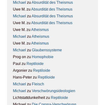
Michael
zu
Absur­di­tät des The­is­mus
Uwe M.
zu
Absur­di­tät des The­is­mus
Michael
zu
Absur­di­tät des The­is­mus
Uwe M.
zu
Absur­di­tät des The­is­mus
Uwe M.
zu
Athe­is­mus
Michael
zu
Athe­is­mus
Uwe M.
zu
Athe­is­mus
Michael
zu
Glau­bens­sys­te­me
Prog on
zu
Homo­pho­bie
Paul
zu
Rep­ti­lo­ide
Argonier
zu
Rep­ti­lo­ide
Hans-Peter
zu
Rep­ti­lo­ide
Michael
zu
Fleisch
Michael
zu
Ver­schwö­rungs­ideo­lo­gien
Lichtstattdunkelheit
zu
Rep­ti­lo­ide
Michael
zu
Die Coro­na-Ver­schwö­rung