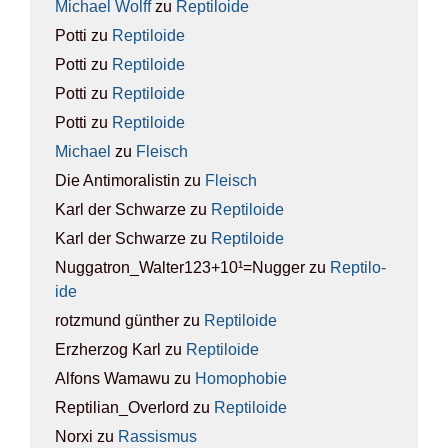
Michael Wolff
zu
Rep­ti­lo­ide
Potti
zu
Rep­ti­lo­ide
Potti
zu
Rep­ti­lo­ide
Potti
zu
Rep­ti­lo­ide
Potti
zu
Rep­ti­lo­ide
Michael
zu
Fleisch
Die Antimoralistin
zu
Fleisch
Karl der Schwarze
zu
Rep­ti­lo­ide
Karl der Schwarze
zu
Rep­ti­lo­ide
Nuggatron_Walter123+10¹=Nugger
zu
Rep­ti­lo­
ide
rotzmund günther
zu
Rep­ti­lo­ide
Erzherzog Karl
zu
Rep­ti­lo­ide
Alfons Wamawu
zu
Homo­pho­bie
Reptilian_Overlord
zu
Rep­ti­lo­ide
Norxi
zu
Ras­sis­mus