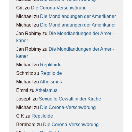
Grit
zu
Die Coro­na-Ver­schwö­rung
Michael
zu
Die Mond­lan­dun­gen der Ame­ri­ka­ner
Michael
zu
Die Mond­lan­dun­gen der Ame­ri­ka­ner
Jan Robimy
zu
Die Mond­lan­dun­gen der Ame­ri­
ka­ner
Jan Robimy
zu
Die Mond­lan­dun­gen der Ame­ri­
ka­ner
Michael
zu
Rep­ti­lo­ide
Schmitz
zu
Rep­ti­lo­ide
Michael
zu
Athe­is­mus
Emmi
zu
Athe­is­mus
Joseph
zu
Sexu­el­le Gewalt in der Kir­che
Michael
zu
Die Coro­na-Ver­schwö­rung
C K
zu
Rep­ti­lo­ide
Bernhard
zu
Die Coro­na-Ver­schwö­rung