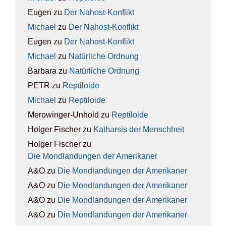
Eugen
zu
Der Nah­ost-Kon­flikt
Michael
zu
Der Nah­ost-Kon­flikt
Eugen
zu
Der Nah­ost-Kon­flikt
Michael
zu
Natür­li­che Ord­nung
Barbara
zu
Natür­li­che Ord­nung
PETR
zu
Rep­ti­lo­ide
Michael
zu
Rep­ti­lo­ide
Merowinger-Unhold
zu
Rep­ti­lo­ide
Holger Fischer
zu
Kathar­sis der Mensch­heit
Holger Fischer
zu
Die Mond­lan­dun­gen der Ame­ri­ka­ner
A&O
zu
Die Mond­lan­dun­gen der Ame­ri­ka­ner
A&O
zu
Die Mond­lan­dun­gen der Ame­ri­ka­ner
A&O
zu
Die Mond­lan­dun­gen der Ame­ri­ka­ner
A&O
zu
Die Mond­lan­dun­gen der Ame­ri­ka­ner