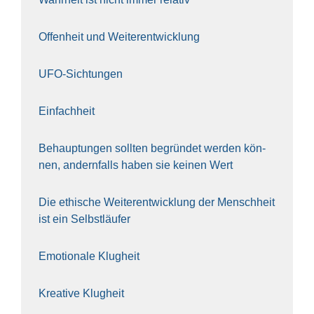
Offen­heit und Wei­ter­ent­wick­lung
UFO-Sich­tun­gen
Ein­fach­heit
Behaup­tun­gen soll­ten begrün­det wer­den kön­
nen, andern­falls haben sie kei­nen Wert
Die ethi­sche Wei­ter­ent­wick­lung der Mensch­heit
ist ein Selbst­läu­fer
Emo­tio­na­le Klug­heit
Krea­ti­ve Klug­heit