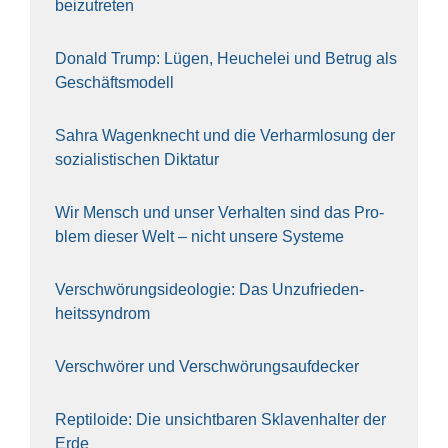
bei­zu­tre­ten
Donald Trump: Lügen, Heu­che­lei und Betrug als
Geschäfts­mo­dell
Sahra Wagen­knecht und die Ver­harm­lo­sung der
sozia­lis­ti­schen Dik­ta­tur
Wir Mensch und unser Ver­hal­ten sind das Pro­
blem die­ser Welt – nicht unse­re Sys‍te‍me
Ver­schwö­rungs­ideo­lo­gie: Das Unzufrieden­
heitssyndrom
Ver­schwö­rer und Verschwörungs­aufdecker
Rep­ti­lo­ide: Die unsicht­ba­ren Skla­ven­hal­ter der
Erde