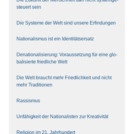
steu­ert sein
Die Sys­te­me der Welt sind unse­re Erfin­dun­gen
Natio­na­lis­mus ist ein Iden­ti­täts­er­satz
Dena­tio­na­li­sie­rung: Vor­aus­set­zung für eine glo­
ba­li­sier­te fried­li­che Welt
Die Welt braucht mehr Fried­lich­keit und nicht
mehr Tra­di­tio­nen
Ras­sis­mus
Unfä­hig­keit der Natio­na­lis­ten zur Krea­ti­vi­tät
Reli­gi­on im 21. Jahr­hun­dert