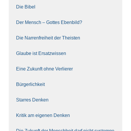
Die Bibel
Der Mensch – Got­tes Eben­bild?
Die Nar­ren­frei­heit der The­is­ten
Glau­be ist Ersatz­wis­sen
Eine Zukunft ohne Ver­lie­rer
Bür­ger­lich­keit
Star­res Den­ken
Kri­tik am eige­nen Den­ken
Die Zukunft der Mensch­heit darf nicht sys­tem­ge­