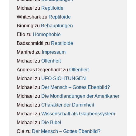
Michael
zu
Rep­ti­lo­ide
Whiteshark
zu
Rep­ti­lo­ide
Binning
zu
Behaup­tun­gen
Ello
zu
Homo­pho­bie
Badschmidti
zu
Rep­ti­lo­ide
Manfred
zu
Impres­sum
Michael
zu
Offen­heit
Andreas Degenhardt
zu
Offen­heit
Michael
zu
UFO-SICH­TUN­GEN
Michael
zu
Der Mensch – Got­tes Eben­bild?
Michael
zu
Die Mond­lan­dun­gen der Ame­ri­ka­ner
Michael
zu
Cha­rak­ter der Dumm­heit
Michael
zu
Wis­sen­schaft als Glau­bens­sys­tem
Michael
zu
Die Bibel
Ole
zu
Der Mensch – Got­tes Eben­bild?