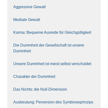
Aggres­si­ve Gewalt
Media­le Gewalt
Kar­ma: Beque­me Aus­re­de für Gleich­gül­tig­keit
Die Dumm­heit der Gesell­schaft ist unse­re
Dumm­heit
Unse­re Dumm­heit ist meist selbst ver­schul­det
Cha­rak­ter der Dumm­heit
Das Nichts: die Null-Dimen­si­on
Aus­beu­tung: Per­ver­si­on des Sym­bio­se­prin­zips