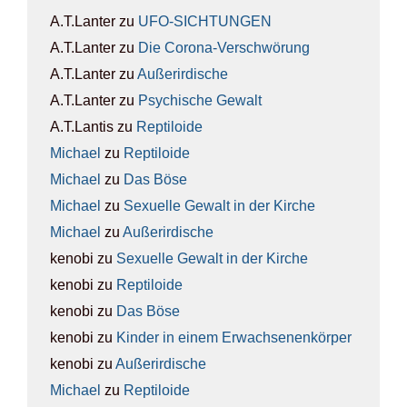
A.T.Lanter
zu
UFO-SICH­TUN­GEN
A.T.Lanter
zu
Die Coro­na-Ver­schwö­rung
A.T.Lanter
zu
Außer­ir­di­sche
A.T.Lanter
zu
Psy­chi­sche Gewalt
A.T.Lantis
zu
Rep­ti­lo­ide
Michael
zu
Rep­ti­lo­ide
Michael
zu
Das Böse
Michael
zu
Sexu­el­le Gewalt in der Kir­che
Michael
zu
Außer­ir­di­sche
kenobi
zu
Sexu­el­le Gewalt in der Kir­che
kenobi
zu
Rep­ti­lo­ide
kenobi
zu
Das Böse
kenobi
zu
Kin­der in einem Erwach­se­nen­kör­per
kenobi
zu
Außer­ir­di­sche
Michael
zu
Rep­ti­lo­ide