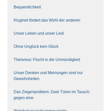
Bequem­lich­keit
Klug­heit för­dert das Wohl der ande­ren
Unser Leben und unser Leid
Ohne Unglück kein Glück
The­is­mus: Flucht in die Unmün­dig­keit
Unser Den­ken und Mei­nun­gen sind nur
Gewohn­hei­ten
Das Zie­gen­pro­blem: Zwei Türen im Tausch
gegen eine
Wahr­heit ist nicht immer rela­tiv