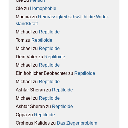
Ole
zu
Fleisch
Ole
zu
Homo­pho­bie
Mounia
zu
Rein­ras­sig­keit schwächt die Wider­
stands­kraft
Michael
zu
Rep­ti­lo­ide
Tom
zu
Rep­ti­lo­ide
Michael
zu
Rep­ti­lo­ide
Dein Vater
zu
Rep­ti­lo­ide
Michael
zu
Rep­ti­lo­ide
Ein fröhlicher Beobachter
zu
Rep­ti­lo­ide
Michael
zu
Rep­ti­lo­ide
Ashtar Sheran
zu
Rep­ti­lo­ide
Michael
zu
Rep­ti­lo­ide
Ashtar Sheran
zu
Rep­ti­lo­ide
Oppa
zu
Rep­ti­lo­ide
Orpheus Kalides
zu
Das Zie­gen­pro­blem