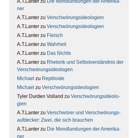
A.T.Lanter
zu
Die Mond­lan­dun­gen der Ame­ri­ka­
ner
A.T.Lanter
zu
Ver­schwö­rungs­ideo­lo­gien
A.T.Lanter
zu
Ver­schwö­rungs­ideo­lo­gien
A.T.Lanter
zu
Fleisch
A.T.Lanter
zu
Wahr­heit
A.T.Lanter
zu
Das Nichts
A.T.Lanter
zu
Rhe­to­rik und Selbst­ver­ständ­nis der
Ver­schwö­rungs­ideo­lo­gen
Michael
zu
Rep­ti­lo­ide
Michael
zu
Ver­schwö­rungs­ideo­lo­gien
Tyler Durden Volland
zu
Ver­schwö­rungs­ideo­lo­
gien
A.T.Lanter
zu
Ver­schwö­rer und Ver­schwö­rungs­
auf­de­cker: Zwei, die sich brau­chen
A.T.Lanter
zu
Die Mond­lan­dun­gen der Ame­ri­ka­
ner