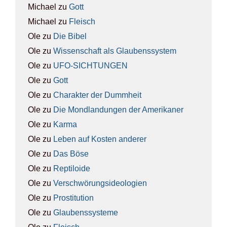
Michael
zu
Gott
Michael
zu
Fleisch
Ole
zu
Die Bibel
Ole
zu
Wis­sen­schaft als Glau­bens­sys­tem
Ole
zu
UFO-SICH­TUN­GEN
Ole
zu
Gott
Ole
zu
Cha­rak­ter der Dumm­heit
Ole
zu
Die Mond­lan­dun­gen der Ame­ri­ka­ner
Ole
zu
Kar­ma
Ole
zu
Leben auf Kos­ten ande­rer
Ole
zu
Das Böse
Ole
zu
Rep­ti­lo­ide
Ole
zu
Ver­schwö­rungs­ideo­lo­gien
Ole
zu
Pro­sti­tu­ti­on
Ole
zu
Glau­bens­sys­te­me