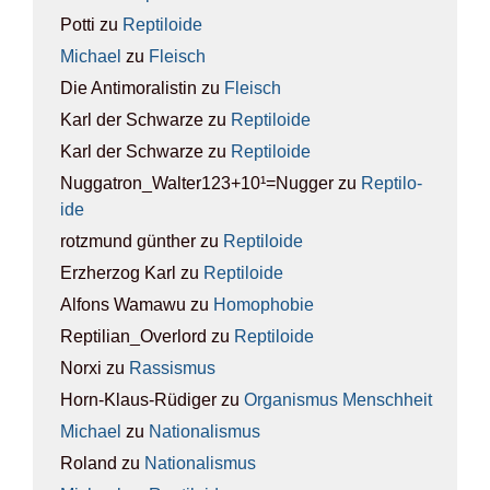
Potti
zu
Rep­ti­lo­ide
Michael
zu
Fleisch
Die Antimoralistin
zu
Fleisch
Karl der Schwarze
zu
Rep­ti­lo­ide
Karl der Schwarze
zu
Rep­ti­lo­ide
Nuggatron_Walter123+10¹=Nugger
zu
Rep­ti­lo­
ide
rotzmund günther
zu
Rep­ti­lo­ide
Erzherzog Karl
zu
Rep­ti­lo­ide
Alfons Wamawu
zu
Homo­pho­bie
Reptilian_Overlord
zu
Rep­ti­lo­ide
Norxi
zu
Ras­sis­mus
Horn-Klaus-Rüdiger
zu
Orga­nis­mus Mensch­heit
Michael
zu
Natio­na­lis­mus
Roland
zu
Natio­na­lis­mus