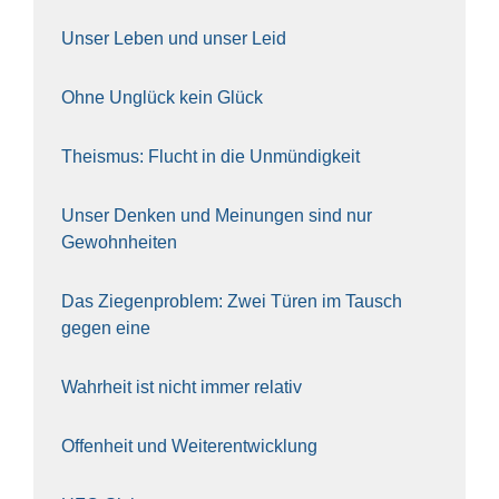
Unser Leben und unser Leid
Ohne Unglück kein Glück
The­is­mus: Flucht in die Unmün­dig­keit
Unser Den­ken und Mei­nun­gen sind nur
Gewohn­hei­ten
Das Zie­gen­pro­blem: Zwei Türen im Tausch
gegen eine
Wahr­heit ist nicht immer rela­tiv
Offen­heit und Wei­ter­ent­wick­lung