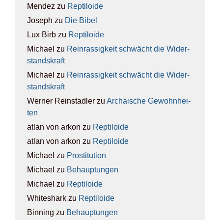
Mendez
zu
Rep­ti­lo­ide
Joseph
zu
Die Bibel
Lux Birb
zu
Rep­ti­lo­ide
Michael
zu
Rein­ras­sig­keit schwächt die Wider­
stands­kraft
Michael
zu
Rein­ras­sig­keit schwächt die Wider­
stands­kraft
Werner Reinstadler
zu
Archai­sche Gewohn­hei­
ten
atlan von arkon
zu
Rep­ti­lo­ide
atlan von arkon
zu
Rep­ti­lo­ide
Michael
zu
Pro­sti­tu­ti­on
Michael
zu
Behaup­tun­gen
Michael
zu
Rep­ti­lo­ide
Whiteshark
zu
Rep­ti­lo­ide
Binning
zu
Behaup­tun­gen