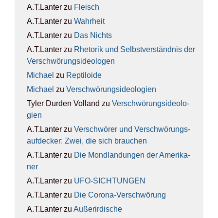
A.T.Lanter
zu
Fleisch
A.T.Lanter
zu
Wahr­heit
A.T.Lanter
zu
Das Nichts
A.T.Lanter
zu
Rhe­to­rik und Selbst­ver­ständ­nis der
Ver­schwö­rungs­ideo­lo­gen
Michael
zu
Rep­ti­lo­ide
Michael
zu
Ver­schwö­rungs­ideo­lo­gien
Tyler Durden Volland
zu
Ver­schwö­rungs­ideo­lo­
gien
A.T.Lanter
zu
Ver­schwö­rer und Ver­schwö­rungs­
auf­de­cker: Zwei, die sich brau­chen
A.T.Lanter
zu
Die Mond­lan­dun­gen der Ame­ri­ka­
ner
A.T.Lanter
zu
UFO-SICH­TUN­GEN
A.T.Lanter
zu
Die Coro­na-Ver­schwö­rung
A.T.Lanter
zu
Außer­ir­di­sche