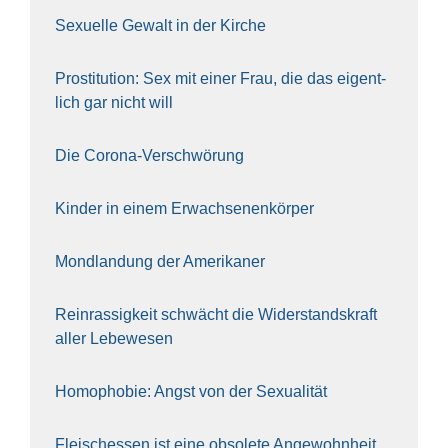
Sexu­el­le Gewalt in der Kir­che
Pro­sti­tu­ti­on: Sex mit einer Frau, die das eigent­
lich gar nicht will
Die Coro­na-Ver­schwö­rung
Kin­der in einem Erwach­se­nen­kör­per
Mond­lan­dung der Ame­ri­ka­ner
Rein­ras­sig­keit schwächt die Wider­stands­kraft
aller Lebe­we­sen
Homo­pho­bie: Angst von der Sexua­li­tät
Fleisch­essen ist eine obso­le­te An‍ge‍wohn‍heit