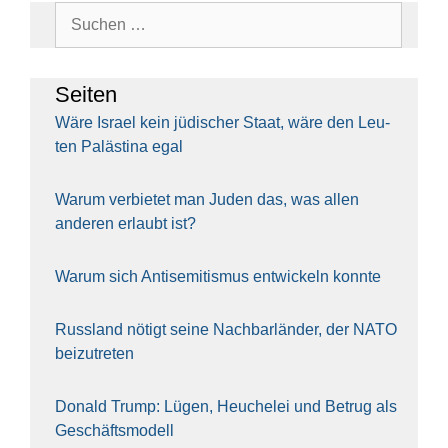
Suchen
nach:
Sei­ten
Wäre Isra­el kein jüdi­scher Staat, wäre den Leu­
ten Paläs­ti­na egal
War­um ver­bie­tet man Juden das, was allen
ande­ren erlaubt ist?
War­um sich Anti­se­mi­tis­mus ent­wi­ckeln konn­te
Russ­land nötigt sei­ne Nach­bar­län­der, der NATO
bei­zu­tre­ten
Donald Trump: Lügen, Heu­che­lei und Betrug als
Geschäfts­mo­dell