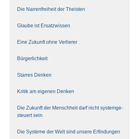
Die Nar­ren­frei­heit der The­is­ten
Glau­be ist Ersatz­wis­sen
Eine Zukunft ohne Ver­lie­rer
Bür­ger­lich­keit
Star­res Den­ken
Kri­tik am eige­nen Den­ken
Die Zukunft der Mensch­heit darf nicht sys­tem­ge­
steu­ert sein
Die Sys­te­me der Welt sind unse­re Erfin­dun­gen