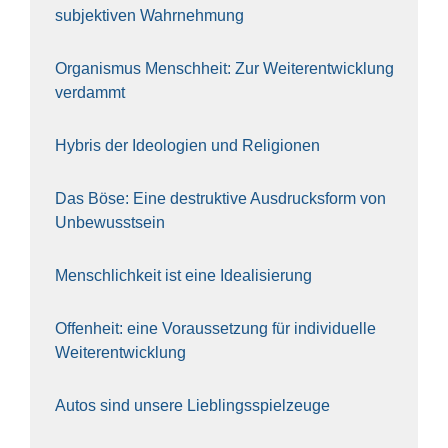
sub­jek­ti­ven Wahr­neh­mung
Orga­nis­mus Mensch­heit: Zur Wei­ter­ent­wick­lung
ver­dammt
Hybris der Ideo­lo­gien und Reli­gio­nen
Das Böse: Eine destruk­ti­ve Aus­drucks­form von
Unbe­wusst­sein
Mensch­lich­keit ist eine Idea­li­sie­rung
Offen­heit: eine Vor­aus­set­zung für indi­vi­du­el­le
Wei­ter­ent­wick­lung
Autos sind unse­re Lieb­lings­spiel­zeu­ge