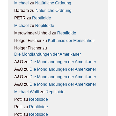
Michael
zu
Natür­li­che Ord­nung
Barbara
zu
Natür­li­che Ord­nung
PETR
zu
Rep­ti­lo­ide
Michael
zu
Rep­ti­lo­ide
Merowinger-Unhold
zu
Rep­ti­lo­ide
Holger Fischer
zu
Kathar­sis der Mensch­heit
Holger Fischer
zu
Die Mond­lan­dun­gen der Ame­ri­ka­ner
A&O
zu
Die Mond­lan­dun­gen der Ame­ri­ka­ner
A&O
zu
Die Mond­lan­dun­gen der Ame­ri­ka­ner
A&O
zu
Die Mond­lan­dun­gen der Ame­ri­ka­ner
A&O
zu
Die Mond­lan­dun­gen der Ame­ri­ka­ner
Michael Wolff
zu
Rep­ti­lo­ide
Potti
zu
Rep­ti­lo­ide
Potti
zu
Rep­ti­lo­ide
Potti
zu
Rep­ti­lo­ide