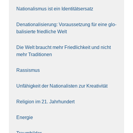
Natio­na­lis­mus ist ein Iden­ti­täts­er­satz
Dena­tio­na­li­sie­rung: Vor­aus­set­zung für eine glo­
ba­li­sier­te fried­li­che Welt
Die Welt braucht mehr Fried­lich­keit und nicht
mehr Tra­di­tio­nen
Ras­sis­mus
Unfä­hig­keit der Natio­na­lis­ten zur Krea­ti­vi­tät
Reli­gi­on im 21. Jahr­hun­dert
Ener­gie