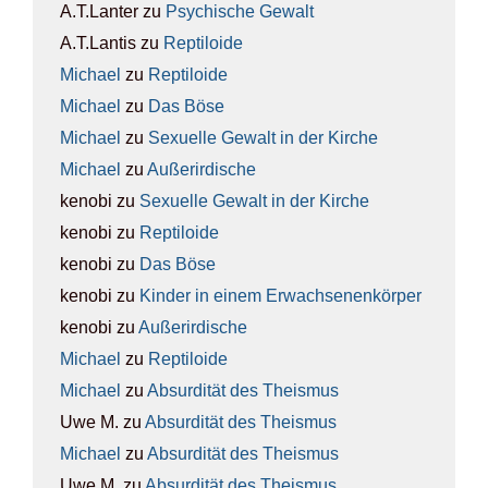
A.T.Lanter
zu
Psy­chi­sche Gewalt
A.T.Lantis
zu
Rep­ti­lo­ide
Michael
zu
Rep­ti­lo­ide
Michael
zu
Das Böse
Michael
zu
Sexu­el­le Gewalt in der Kir­che
Michael
zu
Außer­ir­di­sche
kenobi
zu
Sexu­el­le Gewalt in der Kir­che
kenobi
zu
Rep­ti­lo­ide
kenobi
zu
Das Böse
kenobi
zu
Kin­der in einem Erwach­se­nen­kör­per
kenobi
zu
Außer­ir­di­sche
Michael
zu
Rep­ti­lo­ide
Michael
zu
Absur­di­tät des The­is­mus
Uwe M.
zu
Absur­di­tät des The­is­mus
Michael
zu
Absur­di­tät des The­is­mus
Uwe M.
zu
Absur­di­tät des The­is­mus