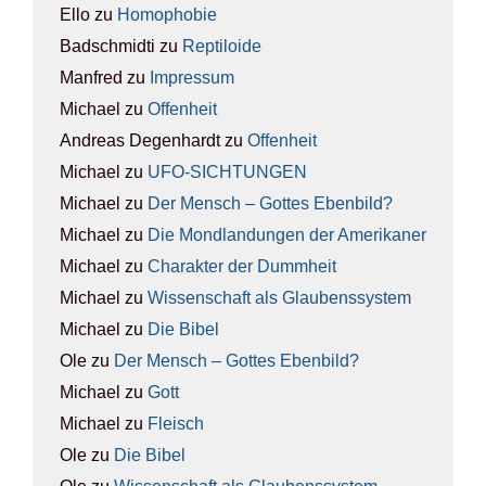
Ello
zu
Homo­pho­bie
Badschmidti
zu
Rep­ti­lo­ide
Manfred
zu
Impres­sum
Michael
zu
Offen­heit
Andreas Degenhardt
zu
Offen­heit
Michael
zu
UFO-SICH­TUN­GEN
Michael
zu
Der Mensch – Got­tes Eben­bild?
Michael
zu
Die Mond­lan­dun­gen der Ame­ri­ka­ner
Michael
zu
Cha­rak­ter der Dumm­heit
Michael
zu
Wis­sen­schaft als Glau­bens­sys­tem
Michael
zu
Die Bibel
Ole
zu
Der Mensch – Got­tes Eben­bild?
Michael
zu
Gott
Michael
zu
Fleisch
Ole
zu
Die Bibel