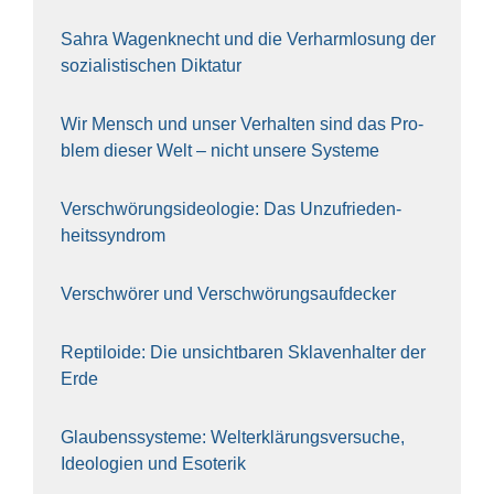
Sahra Wagen­knecht und die Ver­harm­lo­sung der
sozia­lis­ti­schen Dik­ta­tur
Wir Mensch und unser Ver­hal­ten sind das Pro­
blem die­ser Welt – nicht unse­re Sys‍te‍me
Ver­schwö­rungs­ideo­lo­gie: Das Unzufrieden­
heitssyndrom
Ver­schwö­rer und Verschwörungs­aufdecker
Rep­ti­lo­ide: Die unsicht­ba­ren Skla­ven­hal­ter der
Erde
Glau­bens­sys­te­me: Welt­erklä­rungs­ver­su­che,
Ideo­lo­gien und Eso­te­rik