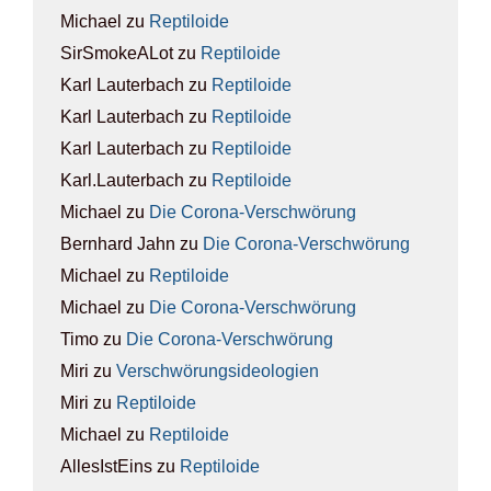
Michael
zu
Rep­ti­lo­ide
SirSmokeALot
zu
Rep­ti­lo­ide
Karl Lauterbach
zu
Rep­ti­lo­ide
Karl Lauterbach
zu
Rep­ti­lo­ide
Karl Lauterbach
zu
Rep­ti­lo­ide
Karl.Lauterbach
zu
Rep­ti­lo­ide
Michael
zu
Die Coro­na-Ver­schwö­rung
Bernhard Jahn
zu
Die Coro­na-Ver­schwö­rung
Michael
zu
Rep­ti­lo­ide
Michael
zu
Die Coro­na-Ver­schwö­rung
Timo
zu
Die Coro­na-Ver­schwö­rung
Miri
zu
Ver­schwö­rungs­ideo­lo­gien
Miri
zu
Rep­ti­lo­ide
Michael
zu
Rep­ti­lo­ide
AllesIstEins
zu
Rep­ti­lo­ide