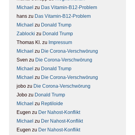
Michael
zu
Das Vit­amin-B12-Pro­blem
hans
zu
Das Vit­amin-B12-Pro­blem
Michael
zu
Donald Trump
Zablocki
zu
Donald Trump
Thomas Kl.
zu
Impres­sum
Michael
zu
Die Coro­na-Ver­schwö­rung
Sven
zu
Die Coro­na-Ver­schwö­rung
Michael
zu
Donald Trump
Michael
zu
Die Coro­na-Ver­schwö­rung
jobo
zu
Die Coro­na-Ver­schwö­rung
Jobo
zu
Donald Trump
Michael
zu
Rep­ti­lo­ide
Eugen
zu
Der Nah­ost-Kon­flikt
Michael
zu
Der Nah­ost-Kon­flikt
Eugen
zu
Der Nah­ost-Kon­flikt