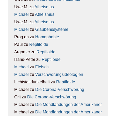
Uwe M.
zu
Athe­is­mus
Michael
zu
Athe­is­mus
Uwe M.
zu
Athe­is­mus
Michael
zu
Glau­bens­sys­te­me
Prog on
zu
Homo­pho­bie
Paul
zu
Rep­ti­lo­ide
Argonier
zu
Rep­ti­lo­ide
Hans-Peter
zu
Rep­ti­lo­ide
Michael
zu
Fleisch
Michael
zu
Ver­schwö­rungs­ideo­lo­gien
Lichtstattdunkelheit
zu
Rep­ti­lo­ide
Michael
zu
Die Coro­na-Ver­schwö­rung
Grit
zu
Die Coro­na-Ver­schwö­rung
Michael
zu
Die Mond­lan­dun­gen der Ame­ri­ka­ner
Michael
zu
Die Mond­lan­dun­gen der Ame­ri­ka­ner