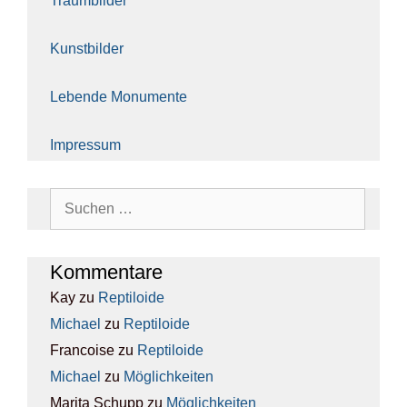
Traum­bil­der
Kunst­bil­der
Leben­de Monu­men­te
Impres­sum
Suchen
nach:
Kom­men­ta­re
Kay
zu
Rep­ti­lo­ide
Michael
zu
Rep­ti­lo­ide
Francoise
zu
Rep­ti­lo­ide
Michael
zu
Mög­lich­kei­ten
Marita Schupp
zu
Mög­lich­kei­ten