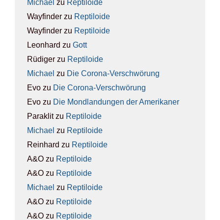
Michael
zu
Rep­ti­lo­ide
Wayfinder
zu
Rep­ti­lo­ide
Wayfinder
zu
Rep­ti­lo­ide
Leonhard
zu
Gott
Rüdiger
zu
Rep­ti­lo­ide
Michael
zu
Die Coro­na-Ver­schwö­rung
Evo
zu
Die Coro­na-Ver­schwö­rung
Evo
zu
Die Mond­lan­dun­gen der Ame­ri­ka­ner
Paraklit
zu
Rep­ti­lo­ide
Michael
zu
Rep­ti­lo­ide
Reinhard
zu
Rep­ti­lo­ide
A&O
zu
Rep­ti­lo­ide
A&O
zu
Rep­ti­lo­ide
Michael
zu
Rep­ti­lo­ide
A&O
zu
Rep­ti­lo­ide
A&O
zu
Rep­ti­lo­ide