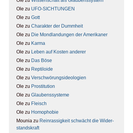
Ole
zu
Wis­sen­schaft als Glau­bens­sys­tem
Ole
zu
UFO-SICH­TUN­GEN
Ole
zu
Gott
Ole
zu
Cha­rak­ter der Dumm­heit
Ole
zu
Die Mond­lan­dun­gen der Ame­ri­ka­ner
Ole
zu
Kar­ma
Ole
zu
Leben auf Kos­ten ande­rer
Ole
zu
Das Böse
Ole
zu
Rep­ti­lo­ide
Ole
zu
Ver­schwö­rungs­ideo­lo­gien
Ole
zu
Pro­sti­tu­ti­on
Ole
zu
Glau­bens­sys­te­me
Ole
zu
Fleisch
Ole
zu
Homo­pho­bie
Mounia
zu
Rein­ras­sig­keit schwächt die Wider­
stands­kraft