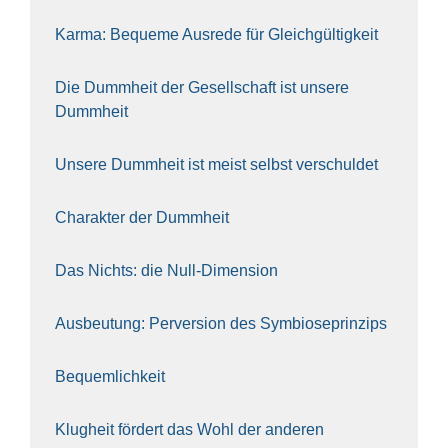
Kar­ma: Beque­me Aus­re­de für Gleich­gül­tig­keit
Die Dumm­heit der Gesell­schaft ist unse­re
Dumm­heit
Unse­re Dumm­heit ist meist selbst ver­schul­det
Cha­rak­ter der Dumm­heit
Das Nichts: die Null-Dimen­si­on
Aus­beu­tung: Per­ver­si­on des Sym­bio­se­prin­zips
Bequem­lich­keit
Klug­heit för­dert das Wohl der ande­ren