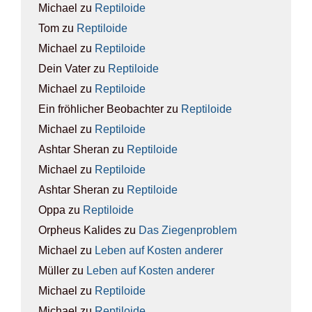
Michael
zu
Rep­ti­lo­ide
Tom
zu
Rep­ti­lo­ide
Michael
zu
Rep­ti­lo­ide
Dein Vater
zu
Rep­ti­lo­ide
Michael
zu
Rep­ti­lo­ide
Ein fröhlicher Beobachter
zu
Rep­ti­lo­ide
Michael
zu
Rep­ti­lo­ide
Ashtar Sheran
zu
Rep­ti­lo­ide
Michael
zu
Rep­ti­lo­ide
Ashtar Sheran
zu
Rep­ti­lo­ide
Oppa
zu
Rep­ti­lo­ide
Orpheus Kalides
zu
Das Zie­gen­pro­blem
Michael
zu
Leben auf Kos­ten ande­rer
Müller
zu
Leben auf Kos­ten ande­rer
Michael
zu
Rep­ti­lo­ide
Michael
zu
Rep­ti­lo­ide