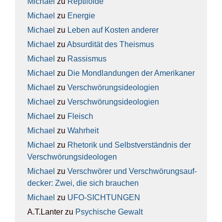
Michael
zu
Rep­ti­lo­ide
Michael
zu
Ener­gie
Michael
zu
Leben auf Kos­ten ande­rer
Michael
zu
Absur­di­tät des The­is­mus
Michael
zu
Ras­sis­mus
Michael
zu
Die Mond­lan­dun­gen der Ame­ri­ka­ner
Michael
zu
Ver­schwö­rungs­ideo­lo­gien
Michael
zu
Ver­schwö­rungs­ideo­lo­gien
Michael
zu
Fleisch
Michael
zu
Wahr­heit
Michael
zu
Rhe­to­rik und Selbst­ver­ständ­nis der
Ver­schwö­rungs­ideo­lo­gen
Michael
zu
Ver­schwö­rer und Ver­schwö­rungs­auf­
de­cker: Zwei, die sich brau­chen
Michael
zu
UFO-SICH­TUN­GEN
A.T.Lanter
zu
Psy­chi­sche Gewalt