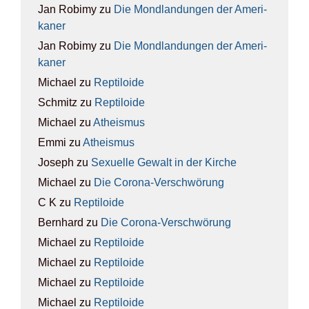
Jan Robimy
zu
Die Mond­lan­dun­gen der Ame­ri­
ka­ner
Jan Robimy
zu
Die Mond­lan­dun­gen der Ame­ri­
ka­ner
Michael
zu
Rep­ti­lo­ide
Schmitz
zu
Rep­ti­lo­ide
Michael
zu
Athe­is­mus
Emmi
zu
Athe­is­mus
Joseph
zu
Sexu­el­le Gewalt in der Kir­che
Michael
zu
Die Coro­na-Ver­schwö­rung
C K
zu
Rep­ti­lo­ide
Bernhard
zu
Die Coro­na-Ver­schwö­rung
Michael
zu
Rep­ti­lo­ide
Michael
zu
Rep­ti­lo­ide
Michael
zu
Rep­ti­lo­ide
Michael
zu
Rep­ti­lo­ide