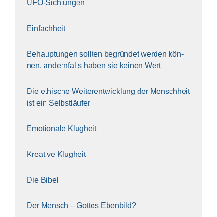
UFO-Sich­tun­gen
Ein­fach­heit
Behaup­tun­gen soll­ten begrün­det wer­den kön­
nen, andern­falls haben sie kei­nen Wert
Die ethi­sche Wei­ter­ent­wick­lung der Mensch­heit
ist ein Selbst­läu­fer
Emo­tio­na­le Klug­heit
Krea­ti­ve Klug­heit
Die Bibel
Der Mensch – Got­tes Eben­bild?