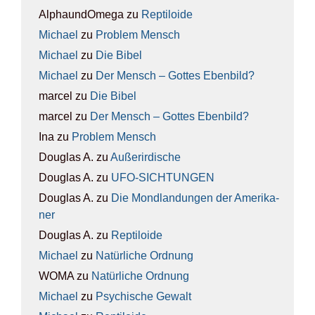
AlphaundOmega
zu
Rep­ti­lo­ide
Michael
zu
Pro­blem Mensch
Michael
zu
Die Bibel
Michael
zu
Der Mensch – Got­tes Eben­bild?
marcel
zu
Die Bibel
marcel
zu
Der Mensch – Got­tes Eben­bild?
Ina
zu
Pro­blem Mensch
Douglas A.
zu
Außer­ir­di­sche
Douglas A.
zu
UFO-SICH­TUN­GEN
Douglas A.
zu
Die Mond­lan­dun­gen der Ame­ri­ka­
ner
Douglas A.
zu
Rep­ti­lo­ide
Michael
zu
Natür­li­che Ord­nung
WOMA
zu
Natür­li­che Ord­nung
Michael
zu
Psy­chi­sche Gewalt