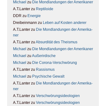
Michael
zu
Die Mond­lan­dun­gen der Ame­ri­ka­ner
A.T.Lanter
zu
Rep­ti­lo­ide
DDR
zu
Ener­gie
Dreibeinmann
zu
Leben auf Kos­ten ande­rer
A.T.Lanter
zu
Die Mond­lan­dun­gen der Ame­ri­ka­
ner
A.T.Lanter
zu
Absur­di­tät des The­is­mus
Michael
zu
Die Mond­lan­dun­gen der Ame­ri­ka­ner
Michael
zu
Außer­ir­di­sche
Michael
zu
Die Coro­na-Ver­schwö­rung
A.T.Lanter
zu
Ras­sis­mus
Michael
zu
Psy­chi­sche Gewalt
A.T.Lanter
zu
Die Mond­lan­dun­gen der Ame­ri­ka­
ner
A.T.Lanter
zu
Ver­schwö­rungs­ideo­lo­gien
A.T.Lanter
zu
Ver­schwö­rungs­ideo­lo­gien