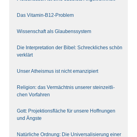
Das Vit­amin-B12-Pro­blem
Wis­sen­schaft als Glau­bens­sys­tem
Die Inter­pre­ta­ti­on der Bibel: Schreck­li­ches schön
ver­klärt
Unser Athe­is­mus ist nicht eman­zi­piert
Reli­gi­on: das Ver­mächt­nis unse­rer stein­zeit­li­
chen Vor­fah­ren
Gott: Pro­jek­ti­ons­flä­che für unse­re Hoff­nun­gen
und Ängs­te
Natür­li­che Ord­nung: Die Uni­ver­sa­li­sie­rung einer