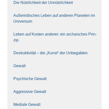
Die Nütz­lich­keit der Unnütz­lich­keit
Außer­ir­di­sches Leben auf ande­ren Pla­ne­ten im
Uni­ver­sum
Leben auf Kos­ten ande­rer: ein archai­sches Prin­
zip
Destruk­ti­vi­tät – die „Kunst“ der Unbe­gab­ten
Gewalt
Psy­chi­sche Gewalt
Aggres­si­ve Gewalt
Media­le Gewalt