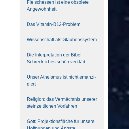
Fleisch­essen ist eine obso­le­te
An‍ge‍wohn‍heit
Das Vit­amin-B12-Pro­blem
Wis­sen­schaft als Glau­bens­sys­tem
Die Inter­pre­ta­ti­on der Bibel:
Schreck­li­ches schön ver­klärt
Unser Athe­is­mus ist nicht eman­zi­
piert
Reli­gi­on: das Ver­mächt­nis unse­rer
stein­zeit­li­chen Vor­fah­ren
Gott: Pro­jek­ti­ons­flä­che für unse­re
Hoff­nun­gen und Ängs­te