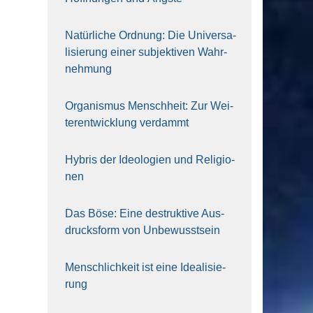
Natür­li­che Ord­nung: Die Uni­ver­sa­
li­sie­rung einer sub­jek­ti­ven Wahr­
neh­mung
Orga­nis­mus Mensch­heit: Zur Wei­
ter­ent­wick­lung ver­dammt
Hybris der Ideo­lo­gien und Reli­gio­
nen
Das Böse: Eine destruk­ti­ve Aus­
drucks­form von Unbe­wusst­sein
Mensch­lich­keit ist eine Idea­li­sie­
rung