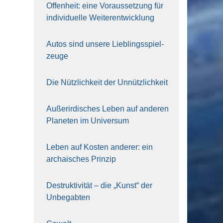
Offen­heit: eine Vor­aus­set­zung für
indi­vi­du­el­le Wei­ter­ent­wick­lung
Autos sind unse­re Lieb­lings­spiel­
zeu­ge
Die Nütz­lich­keit der Unnütz­lich­keit
Außer­ir­di­sches Leben auf ande­ren
Pla­ne­ten im Uni­ver­sum
Leben auf Kos­ten ande­rer: ein
archai­sches Prin­zip
Destruk­ti­vi­tät – die „Kunst“ der
Unbe­gab­ten