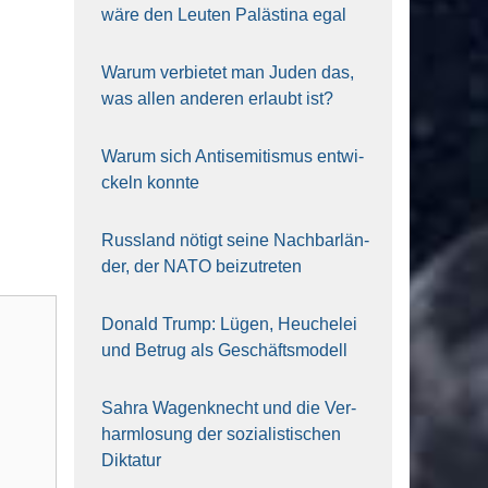
wäre den Leu­ten Paläs­ti­na egal
War­um ver­bie­tet man Juden das,
was allen ande­ren erlaubt ist?
War­um sich Anti­se­mi­tis­mus ent­wi­
ckeln konn­te
Russ­land nötigt sei­ne Nach­bar­län­
der, der NATO bei­zu­tre­ten
Donald Trump: Lügen, Heu­che­lei
und Betrug als Geschäfts­mo­dell
Sahra Wagen­knecht und die Ver­
harm­lo­sung der sozia­lis­ti­schen
Dik­ta­tur