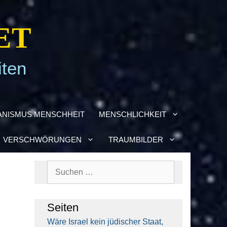
ET
iten
­NIS­MUS MENSCH­HEIT
MENSCH­LICH­KEIT
VER­SCHWÖ­RUN­GEN
TRAUM­BIL­DER
Suchen
nach:
Sei­ten
Wäre Isra­el kein jüdi­scher Staat,