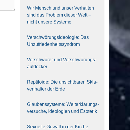
Wir Mensch und unser Ver­hal­ten
sind das Pro­blem die­ser Welt –
nicht unse­re Sys‍te‍me
Ver­schwö­rungs­ideo­lo­gie: Das
Unzufrieden­heitssyndrom
Ver­schwö­rer und Verschwörungs­
aufdecker
Rep­ti­lo­ide: Die unsicht­ba­ren Skla­
ven­hal­ter der Erde
Glau­bens­sys­te­me: Welt­erklä­rungs­
ver­su­che, Ideo­lo­gien und Eso­te­rik
Sexu­el­le Gewalt in der Kir­che