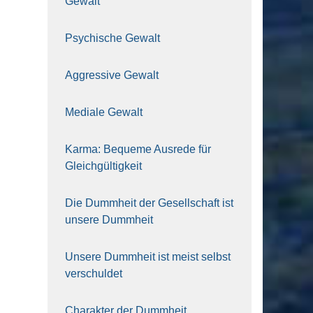
Gewalt
Psy­chi­sche Gewalt
Aggres­si­ve Gewalt
Media­le Gewalt
Kar­ma: Beque­me Aus­re­de für
Gleich­gül­tig­keit
Die Dumm­heit der Gesell­schaft ist
unse­re Dumm­heit
Unse­re Dumm­heit ist meist selbst
ver­schul­det
Cha­rak­ter der Dumm­heit