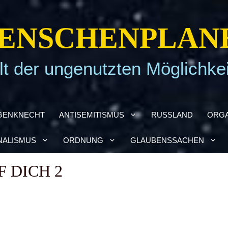
EN­SCHEN­PLA­N
t der ungenutzten Möglichke
GEN­KNECHT
ANTI­SE­MI­TIS­MUS
RUSS­LAND
ORGA
NA­LIS­MUS
ORD­NUNG
GLAU­BENS­SA­CHEN
F DICH 2