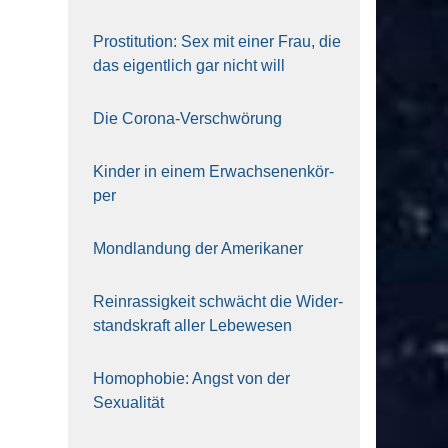
Pro­sti­tu­ti­on: Sex mit einer Frau, die
das eigent­lich gar nicht will
Die Coro­na-Ver­schwö­rung
Kin­der in einem Erwach­se­nen­kör­
per
Mond­lan­dung der Ame­ri­ka­ner
Rein­ras­sig­keit schwächt die Wider­
stands­kraft aller Lebe­we­sen
Homo­pho­bie: Angst von der
Sexua­li­tät