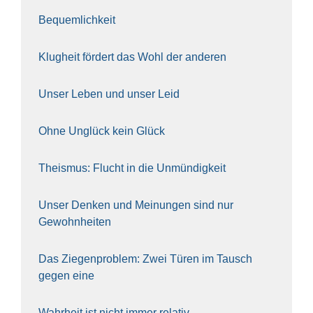
Bequem­lich­keit
Klug­heit för­dert das Wohl der ande­ren
Unser Leben und unser Leid
Ohne Unglück kein Glück
The­is­mus: Flucht in die Unmün­dig­keit
Unser Den­ken und Mei­nun­gen sind nur
Gewohn­hei­ten
Das Zie­gen­pro­blem: Zwei Türen im Tausch
gegen eine
Wahr­heit ist nicht immer rela­tiv