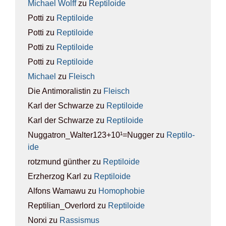
Michael Wolff
zu
Rep­ti­lo­ide
Potti
zu
Rep­ti­lo­ide
Potti
zu
Rep­ti­lo­ide
Potti
zu
Rep­ti­lo­ide
Potti
zu
Rep­ti­lo­ide
Michael
zu
Fleisch
Die Antimoralistin
zu
Fleisch
Karl der Schwarze
zu
Rep­ti­lo­ide
Karl der Schwarze
zu
Rep­ti­lo­ide
Nuggatron_Walter123+10¹=Nugger
zu
Rep­ti­lo­
ide
rotzmund günther
zu
Rep­ti­lo­ide
Erzherzog Karl
zu
Rep­ti­lo­ide
Alfons Wamawu
zu
Homo­pho­bie
Reptilian_Overlord
zu
Rep­ti­lo­ide
Norxi
zu
Ras­sis­mus