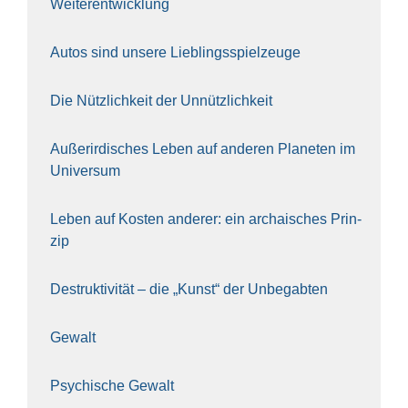
Wei­ter­ent­wick­lung
Autos sind unse­re Lieb­lings­spiel­zeu­ge
Die Nütz­lich­keit der Unnütz­lich­keit
Außer­ir­di­sches Leben auf ande­ren Pla­ne­ten im
Uni­ver­sum
Leben auf Kos­ten ande­rer: ein archai­sches Prin­
zip
Destruk­ti­vi­tät – die „Kunst“ der Unbe­gab­ten
Gewalt
Psy­chi­sche Gewalt