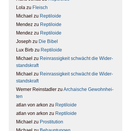
Lola
zu
Fleisch
Michael
zu
Rep­ti­lo­ide
Mendez
zu
Rep­ti­lo­ide
Mendez
zu
Rep­ti­lo­ide
Joseph
zu
Die Bibel
Lux Birb
zu
Rep­ti­lo­ide
Michael
zu
Rein­ras­sig­keit schwächt die Wider­
stands­kraft
Michael
zu
Rein­ras­sig­keit schwächt die Wider­
stands­kraft
Werner Reinstadler
zu
Archai­sche Gewohn­hei­
ten
atlan von arkon
zu
Rep­ti­lo­ide
atlan von arkon
zu
Rep­ti­lo­ide
Michael
zu
Pro­sti­tu­ti­on
Michael
zu
Behaup­tun­gen