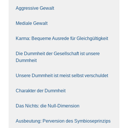
Aggres­si­ve Gewalt
Media­le Gewalt
Kar­ma: Beque­me Aus­re­de für Gleich­gül­tig­keit
Die Dumm­heit der Gesell­schaft ist unse­re
Dumm­heit
Unse­re Dumm­heit ist meist selbst ver­schul­det
Cha­rak­ter der Dumm­heit
Das Nichts: die Null-Dimen­si­on
Aus­beu­tung: Per­ver­si­on des Sym­bio­se­prin­zips