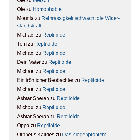
Ole
zu
Fleisch
Ole
zu
Homo­pho­bie
Mounia
zu
Rein­ras­sig­keit schwächt die Wider­
stands­kraft
Michael
zu
Rep­ti­lo­ide
Tom
zu
Rep­ti­lo­ide
Michael
zu
Rep­ti­lo­ide
Dein Vater
zu
Rep­ti­lo­ide
Michael
zu
Rep­ti­lo­ide
Ein fröhlicher Beobachter
zu
Rep­ti­lo­ide
Michael
zu
Rep­ti­lo­ide
Ashtar Sheran
zu
Rep­ti­lo­ide
Michael
zu
Rep­ti­lo­ide
Ashtar Sheran
zu
Rep­ti­lo­ide
Oppa
zu
Rep­ti­lo­ide
Orpheus Kalides
zu
Das Zie­gen­pro­blem