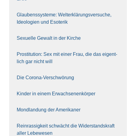
Glau­bens­sys­te­me: Welt­erklä­rungs­ver­su­che,
Ideo­lo­gien und Eso­te­rik
Sexu­el­le Gewalt in der Kir­che
Pro­sti­tu­ti­on: Sex mit einer Frau, die das eigent­
lich gar nicht will
Die Coro­na-Ver­schwö­rung
Kin­der in einem Erwach­se­nen­kör­per
Mond­lan­dung der Ame­ri­ka­ner
Rein­ras­sig­keit schwächt die Wider­stands­kraft
aller Lebe­we­sen