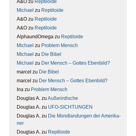
A&O
zu
Rep­ti­lo­ide
Michael
zu
Rep­ti­lo­ide
A&O
zu
Rep­ti­lo­ide
A&O
zu
Rep­ti­lo­ide
AlphaundOmega
zu
Rep­ti­lo­ide
Michael
zu
Pro­blem Mensch
Michael
zu
Die Bibel
Michael
zu
Der Mensch – Got­tes Eben­bild?
marcel
zu
Die Bibel
marcel
zu
Der Mensch – Got­tes Eben­bild?
Ina
zu
Pro­blem Mensch
Douglas A.
zu
Außer­ir­di­sche
Douglas A.
zu
UFO-SICH­TUN­GEN
Douglas A.
zu
Die Mond­lan­dun­gen der Ame­ri­ka­
ner
Douglas A.
zu
Rep­ti­lo­ide