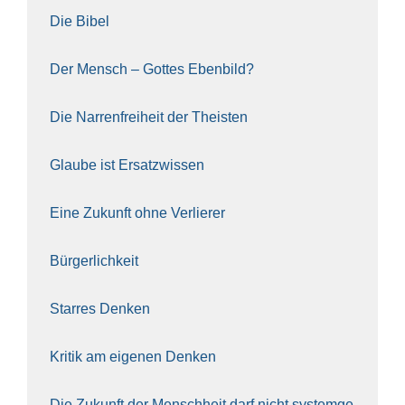
Die Bibel
Der Mensch – Got­tes Eben­bild?
Die Nar­ren­frei­heit der The­is­ten
Glau­be ist Ersatz­wis­sen
Eine Zukunft ohne Ver­lie­rer
Bür­ger­lich­keit
Star­res Den­ken
Kri­tik am eige­nen Den­ken
Die Zukunft der Mensch­heit darf nicht sys­tem­ge­