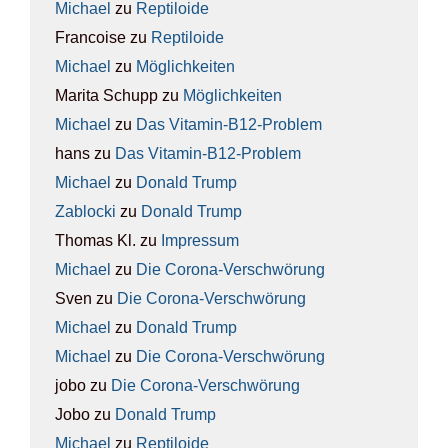
Michael
zu
Rep­ti­lo­ide
Francoise
zu
Rep­ti­lo­ide
Michael
zu
Mög­lich­kei­ten
Marita Schupp
zu
Mög­lich­kei­ten
Michael
zu
Das Vit­amin-B12-Pro­blem
hans
zu
Das Vit­amin-B12-Pro­blem
Michael
zu
Donald Trump
Zablocki
zu
Donald Trump
Thomas Kl.
zu
Impres­sum
Michael
zu
Die Coro­na-Ver­schwö­rung
Sven
zu
Die Coro­na-Ver­schwö­rung
Michael
zu
Donald Trump
Michael
zu
Die Coro­na-Ver­schwö­rung
jobo
zu
Die Coro­na-Ver­schwö­rung
Jobo
zu
Donald Trump
Michael
zu
Rep­ti­lo­ide