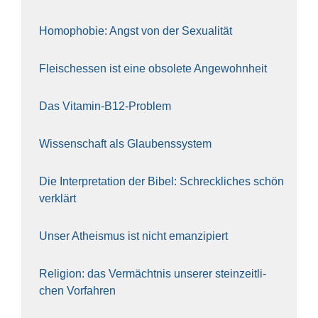
Homo­pho­bie: Angst von der Sexua­li­tät
Fleisch­essen ist eine obso­le­te An‍ge‍wohn‍heit
Das Vit­amin-B12-Pro­blem
Wis­sen­schaft als Glau­bens­sys­tem
Die Inter­pre­ta­ti­on der Bibel: Schreck­li­ches schön
ver­klärt
Unser Athe­is­mus ist nicht eman­zi­piert
Reli­gi­on: das Ver­mächt­nis unse­rer stein­zeit­li­
chen Vor­fah­ren