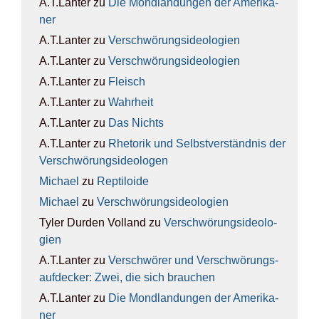
A.T.Lanter
zu
Die Mond­lan­dun­gen der Ame­ri­ka­
ner
A.T.Lanter
zu
Ver­schwö­rungs­ideo­lo­gien
A.T.Lanter
zu
Ver­schwö­rungs­ideo­lo­gien
A.T.Lanter
zu
Fleisch
A.T.Lanter
zu
Wahr­heit
A.T.Lanter
zu
Das Nichts
A.T.Lanter
zu
Rhe­to­rik und Selbst­ver­ständ­nis der
Ver­schwö­rungs­ideo­lo­gen
Michael
zu
Rep­ti­lo­ide
Michael
zu
Ver­schwö­rungs­ideo­lo­gien
Tyler Durden Volland
zu
Ver­schwö­rungs­ideo­lo­
gien
A.T.Lanter
zu
Ver­schwö­rer und Ver­schwö­rungs­
auf­de­cker: Zwei, die sich brau­chen
A.T.Lanter
zu
Die Mond­lan­dun­gen der Ame­ri­ka­
ner