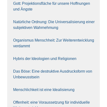
Gott: Pro­jek­ti­ons­flä­che für unse­re Hoff­nun­gen
und Ängs­te
Natür­li­che Ord­nung: Die Uni­ver­sa­li­sie­rung einer
sub­jek­ti­ven Wahr­neh­mung
Orga­nis­mus Mensch­heit: Zur Wei­ter­ent­wick­lung
ver­dammt
Hybris der Ideo­lo­gien und Reli­gio­nen
Das Böse: Eine destruk­ti­ve Aus­drucks­form von
Unbe­wusst­sein
Mensch­lich­keit ist eine Idea­li­sie­rung
Offen­heit: eine Vor­aus­set­zung für indi­vi­du­el­le