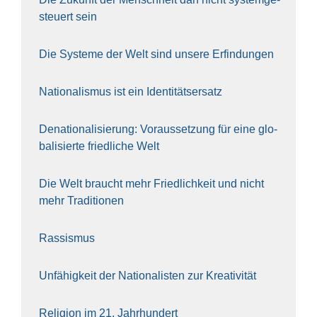
steu­ert sein
Die Sys­te­me der Welt sind unse­re Erfin­dun­gen
Natio­na­lis­mus ist ein Iden­ti­täts­er­satz
Dena­tio­na­li­sie­rung: Vor­aus­set­zung für eine glo­
ba­li­sier­te fried­li­che Welt
Die Welt braucht mehr Fried­lich­keit und nicht
mehr Tra­di­tio­nen
Ras­sis­mus
Unfä­hig­keit der Natio­na­lis­ten zur Krea­ti­vi­tät
Reli­gi­on im 21. Jahr­hun­dert