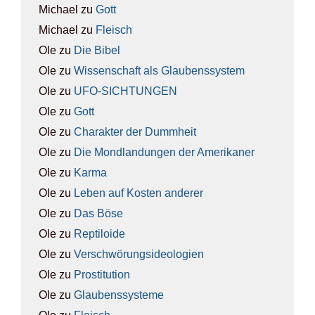
Michael
zu
Gott
Michael
zu
Fleisch
Ole
zu
Die Bibel
Ole
zu
Wis­sen­schaft als Glau­bens­sys­tem
Ole
zu
UFO-SICH­TUN­GEN
Ole
zu
Gott
Ole
zu
Cha­rak­ter der Dumm­heit
Ole
zu
Die Mond­lan­dun­gen der Ame­ri­ka­ner
Ole
zu
Kar­ma
Ole
zu
Leben auf Kos­ten ande­rer
Ole
zu
Das Böse
Ole
zu
Rep­ti­lo­ide
Ole
zu
Ver­schwö­rungs­ideo­lo­gien
Ole
zu
Pro­sti­tu­ti­on
Ole
zu
Glau­bens­sys­te­me