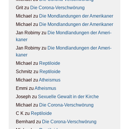
Grit
zu
Die Coro­na-Ver­schwö­rung
Michael
zu
Die Mond­lan­dun­gen der Ame­ri­ka­ner
Michael
zu
Die Mond­lan­dun­gen der Ame­ri­ka­ner
Jan Robimy
zu
Die Mond­lan­dun­gen der Ame­ri­
ka­ner
Jan Robimy
zu
Die Mond­lan­dun­gen der Ame­ri­
ka­ner
Michael
zu
Rep­ti­lo­ide
Schmitz
zu
Rep­ti­lo­ide
Michael
zu
Athe­is­mus
Emmi
zu
Athe­is­mus
Joseph
zu
Sexu­el­le Gewalt in der Kir­che
Michael
zu
Die Coro­na-Ver­schwö­rung
C K
zu
Rep­ti­lo­ide
Bernhard
zu
Die Coro­na-Ver­schwö­rung