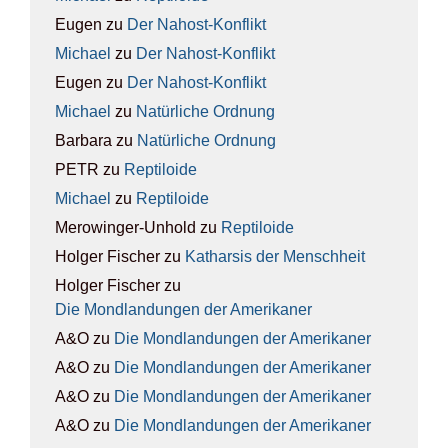
Eugen
zu
Der Nah­ost-Kon­flikt
Michael
zu
Der Nah­ost-Kon­flikt
Eugen
zu
Der Nah­ost-Kon­flikt
Michael
zu
Natür­li­che Ord­nung
Barbara
zu
Natür­li­che Ord­nung
PETR
zu
Rep­ti­lo­ide
Michael
zu
Rep­ti­lo­ide
Merowinger-Unhold
zu
Rep­ti­lo­ide
Holger Fischer
zu
Kathar­sis der Mensch­heit
Holger Fischer
zu
Die Mond­lan­dun­gen der Ame­ri­ka­ner
A&O
zu
Die Mond­lan­dun­gen der Ame­ri­ka­ner
A&O
zu
Die Mond­lan­dun­gen der Ame­ri­ka­ner
A&O
zu
Die Mond­lan­dun­gen der Ame­ri­ka­ner
A&O
zu
Die Mond­lan­dun­gen der Ame­ri­ka­ner