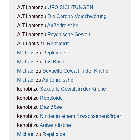
A.T.Lanter
zu
UFO-SICH­TUN­GEN
A.T.Lanter
zu
Die Coro­na-Ver­schwö­rung
A.T.Lanter
zu
Außer­ir­di­sche
A.T.Lanter
zu
Psy­chi­sche Gewalt
A.T.Lantis
zu
Rep­ti­lo­ide
Michael
zu
Rep­ti­lo­ide
Michael
zu
Das Böse
Michael
zu
Sexu­el­le Gewalt in der Kir­che
Michael
zu
Außer­ir­di­sche
kenobi
zu
Sexu­el­le Gewalt in der Kir­che
kenobi
zu
Rep­ti­lo­ide
kenobi
zu
Das Böse
kenobi
zu
Kin­der in einem Erwach­se­nen­kör­per
kenobi
zu
Außer­ir­di­sche
Michael
zu
Rep­ti­lo­ide