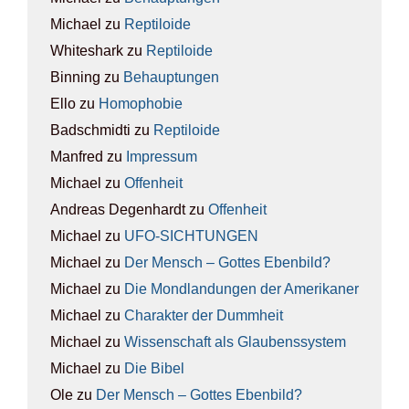
Michael
zu
Rep­ti­lo­ide
Whiteshark
zu
Rep­ti­lo­ide
Binning
zu
Behaup­tun­gen
Ello
zu
Homo­pho­bie
Badschmidti
zu
Rep­ti­lo­ide
Manfred
zu
Impres­sum
Michael
zu
Offen­heit
Andreas Degenhardt
zu
Offen­heit
Michael
zu
UFO-SICH­TUN­GEN
Michael
zu
Der Mensch – Got­tes Eben­bild?
Michael
zu
Die Mond­lan­dun­gen der Ame­ri­ka­ner
Michael
zu
Cha­rak­ter der Dumm­heit
Michael
zu
Wis­sen­schaft als Glau­bens­sys­tem
Michael
zu
Die Bibel
Ole
zu
Der Mensch – Got­tes Eben­bild?