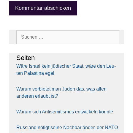
Suchen
nach:
Sei­ten
Wäre Isra­el kein jüdi­scher Staat, wäre den Leu­
ten Paläs­ti­na egal
War­um ver­bie­tet man Juden das, was allen
ande­ren erlaubt ist?
War­um sich Anti­se­mi­tis­mus ent­wi­ckeln konn­te
Russ­land nötigt sei­ne Nach­bar­län­der, der NATO