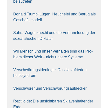
bei­zu­tre­ten
Donald Trump: Lügen, Heu­che­lei und Betrug als
Geschäfts­mo­dell
Sahra Wagen­knecht und die Ver­harm­lo­sung der
sozia­lis­ti­schen Dik­ta­tur
Wir Mensch und unser Ver­hal­ten sind das Pro­
blem die­ser Welt – nicht unse­re Sys‍te‍me
Ver­schwö­rungs­ideo­lo­gie: Das Unzufrieden­
heitssyndrom
Ver­schwö­rer und Verschwörungs­aufdecker
Rep­ti­lo­ide: Die unsicht­ba­ren Skla­ven­hal­ter der
Erde