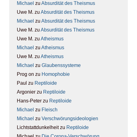
Michael
zu
Absur­di­tät des The­is­mus
Uwe M.
zu
Absur­di­tät des The­is­mus
Michael
zu
Absur­di­tät des The­is­mus
Uwe M.
zu
Absur­di­tät des The­is­mus
Uwe M.
zu
Athe­is­mus
Michael
zu
Athe­is­mus
Uwe M.
zu
Athe­is­mus
Michael
zu
Glau­bens­sys­te­me
Prog on
zu
Homo­pho­bie
Paul
zu
Rep­ti­lo­ide
Argonier
zu
Rep­ti­lo­ide
Hans-Peter
zu
Rep­ti­lo­ide
Michael
zu
Fleisch
Michael
zu
Ver­schwö­rungs­ideo­lo­gien
Lichtstattdunkelheit
zu
Rep­ti­lo­ide
Michael
zu
Die Coro­na-Ver­schwö­rung