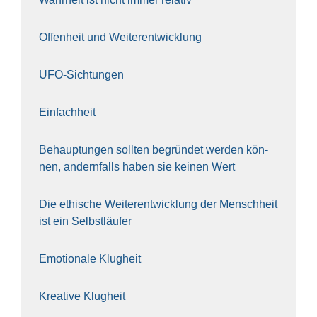
Offen­heit und Wei­ter­ent­wick­lung
UFO-Sich­tun­gen
Ein­fach­heit
Behaup­tun­gen soll­ten begrün­det wer­den kön­
nen, andern­falls haben sie kei­nen Wert
Die ethi­sche Wei­ter­ent­wick­lung der Mensch­heit
ist ein Selbst­läu­fer
Emo­tio­na­le Klug­heit
Krea­ti­ve Klug­heit