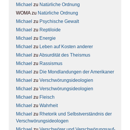
Michael
zu
Natür­li­che Ord­nung
WOMA
zu
Natür­li­che Ord­nung
Michael
zu
Psy­chi­sche Gewalt
Michael
zu
Rep­ti­lo­ide
Michael
zu
Ener­gie
Michael
zu
Leben auf Kos­ten ande­rer
Michael
zu
Absur­di­tät des The­is­mus
Michael
zu
Ras­sis­mus
Michael
zu
Die Mond­lan­dun­gen der Ame­ri­ka­ner
Michael
zu
Ver­schwö­rungs­ideo­lo­gien
Michael
zu
Ver­schwö­rungs­ideo­lo­gien
Michael
zu
Fleisch
Michael
zu
Wahr­heit
Michael
zu
Rhe­to­rik und Selbst­ver­ständ­nis der
Ver­schwö­rungs­ideo­lo­gen
Michael
zu
Ver­schwö­rer und Ver­schwö­rungs­auf­