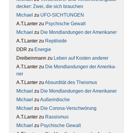
de­cker: Zwei, die sich brau­chen
Michael
zu
UFO-SICH­TUN­GEN
A.T.Lanter
zu
Psy­chi­sche Gewalt
Michael
zu
Die Mond­lan­dun­gen der Ame­ri­ka­ner
A.T.Lanter
zu
Rep­ti­lo­ide
DDR
zu
Ener­gie
Dreibeinmann
zu
Leben auf Kos­ten ande­rer
A.T.Lanter
zu
Die Mond­lan­dun­gen der Ame­ri­ka­
ner
A.T.Lanter
zu
Absur­di­tät des The­is­mus
Michael
zu
Die Mond­lan­dun­gen der Ame­ri­ka­ner
Michael
zu
Außer­ir­di­sche
Michael
zu
Die Coro­na-Ver­schwö­rung
A.T.Lanter
zu
Ras­sis­mus
Michael
zu
Psy­chi­sche Gewalt