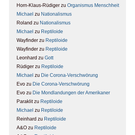
Horn-Klaus-Rüdiger
zu
Orga­nis­mus Mensch­heit
Michael
zu
Natio­na­lis­mus
Roland
zu
Natio­na­lis­mus
Michael
zu
Rep­ti­lo­ide
Wayfinder
zu
Rep­ti­lo­ide
Wayfinder
zu
Rep­ti­lo­ide
Leonhard
zu
Gott
Rüdiger
zu
Rep­ti­lo­ide
Michael
zu
Die Coro­na-Ver­schwö­rung
Evo
zu
Die Coro­na-Ver­schwö­rung
Evo
zu
Die Mond­lan­dun­gen der Ame­ri­ka­ner
Paraklit
zu
Rep­ti­lo­ide
Michael
zu
Rep­ti­lo­ide
Reinhard
zu
Rep­ti­lo­ide
A&O
zu
Rep­ti­lo­ide