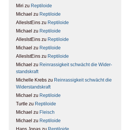
Miri
zu
Rep­ti­lo­ide
Michael
zu
Rep­ti­lo­ide
AllesIstEins
zu
Rep­ti­lo­ide
Michael
zu
Rep­ti­lo­ide
AllesIstEins
zu
Rep­ti­lo­ide
Michael
zu
Rep­ti­lo­ide
AllesIstEins
zu
Rep­ti­lo­ide
Michael
zu
Rein­ras­sig­keit schwächt die Wider­
stands­kraft
Michelle Krebs
zu
Rein­ras­sig­keit schwächt die
Wider­stands­kraft
Michael
zu
Rep­ti­lo­ide
Turtle
zu
Rep­ti­lo­ide
Michael
zu
Fleisch
Michael
zu
Rep­ti­lo­ide
Hans Jonas
zu
Rep­ti­lo­ide