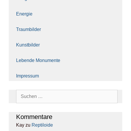
Ener­gie
Traum­bil­der
Kunst­bil­der
Leben­de Monu­men­te
Impres­sum
Suchen
nach:
Kom­men­ta­re
Kay
zu
Rep­ti­lo­ide