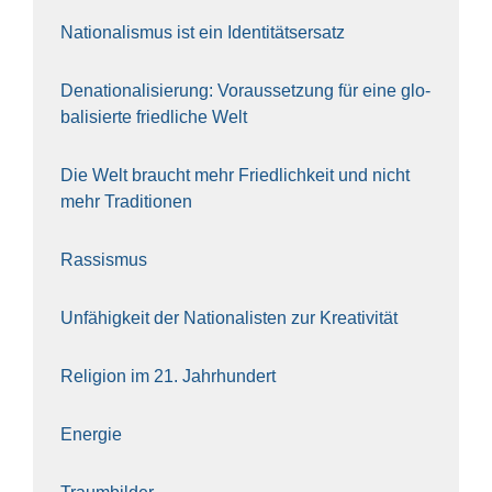
Natio­na­lis­mus ist ein Iden­ti­täts­er­satz
Dena­tio­na­li­sie­rung: Vor­aus­set­zung für eine glo­
ba­li­sier­te fried­li­che Welt
Die Welt braucht mehr Fried­lich­keit und nicht
mehr Tra­di­tio­nen
Ras­sis­mus
Unfä­hig­keit der Natio­na­lis­ten zur Krea­ti­vi­tät
Reli­gi­on im 21. Jahr­hun­dert
Ener­gie