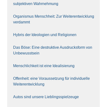
sub­jek­ti­ven Wahr­neh­mung
Orga­nis­mus Mensch­heit: Zur Wei­ter­ent­wick­lung
ver­dammt
Hybris der Ideo­lo­gien und Reli­gio­nen
Das Böse: Eine destruk­ti­ve Aus­drucks­form von
Unbe­wusst­sein
Mensch­lich­keit ist eine Idea­li­sie­rung
Offen­heit: eine Vor­aus­set­zung für indi­vi­du­el­le
Wei­ter­ent­wick­lung
Autos sind unse­re Lieb­lings­spiel­zeu­ge