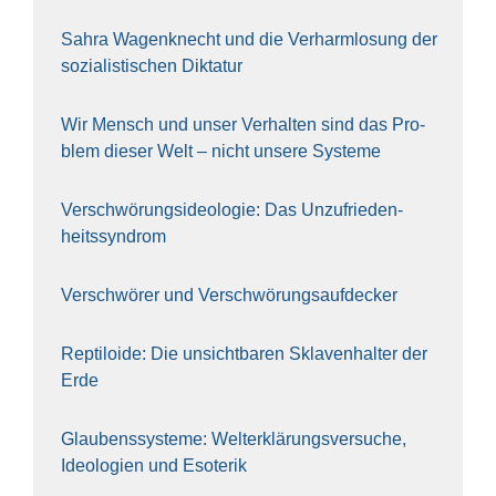
Sahra Wagen­knecht und die Ver­harm­lo­sung der
sozia­lis­ti­schen Dik­ta­tur
Wir Mensch und unser Ver­hal­ten sind das Pro­
blem die­ser Welt – nicht unse­re Sys‍te‍me
Ver­schwö­rungs­ideo­lo­gie: Das Unzufrieden­
heitssyndrom
Ver­schwö­rer und Verschwörungs­aufdecker
Rep­ti­lo­ide: Die unsicht­ba­ren Skla­ven­hal­ter der
Erde
Glau­bens­sys­te­me: Welt­erklä­rungs­ver­su­che,
Ideo­lo­gien und Eso­te­rik