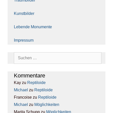
Traum­bil­der
Kunst­bil­der
Leben­de Monu­men­te
Impres­sum
Suchen
nach:
Kom­men­ta­re
Kay
zu
Rep­ti­lo­ide
Michael
zu
Rep­ti­lo­ide
Francoise
zu
Rep­ti­lo­ide
Michael
zu
Mög­lich­kei­ten
Marita Schupp
zu
Mög­lich­kei­ten