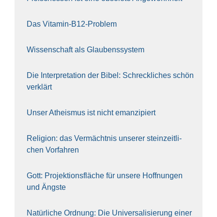
Das Vit­amin-B12-Pro­blem
Wis­sen­schaft als Glau­bens­sys­tem
Die Inter­pre­ta­ti­on der Bibel: Schreck­li­ches schön
ver­klärt
Unser Athe­is­mus ist nicht eman­zi­piert
Reli­gi­on: das Ver­mächt­nis unse­rer stein­zeit­li­
chen Vor­fah­ren
Gott: Pro­jek­ti­ons­flä­che für unse­re Hoff­nun­gen
und Ängs­te
Natür­li­che Ord­nung: Die Uni­ver­sa­li­sie­rung einer