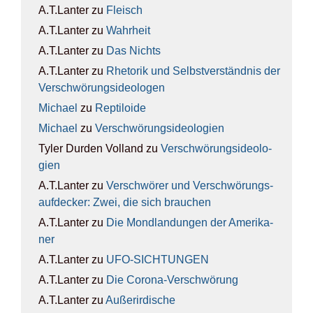
A.T.Lanter
zu
Fleisch
A.T.Lanter
zu
Wahr­heit
A.T.Lanter
zu
Das Nichts
A.T.Lanter
zu
Rhe­to­rik und Selbst­ver­ständ­nis der
Ver­schwö­rungs­ideo­lo­gen
Michael
zu
Rep­ti­lo­ide
Michael
zu
Ver­schwö­rungs­ideo­lo­gien
Tyler Durden Volland
zu
Ver­schwö­rungs­ideo­lo­
gien
A.T.Lanter
zu
Ver­schwö­rer und Ver­schwö­rungs­
auf­de­cker: Zwei, die sich brau­chen
A.T.Lanter
zu
Die Mond­lan­dun­gen der Ame­ri­ka­
ner
A.T.Lanter
zu
UFO-SICH­TUN­GEN
A.T.Lanter
zu
Die Coro­na-Ver­schwö­rung
A.T.Lanter
zu
Außer­ir­di­sche