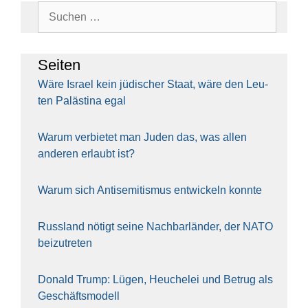
Suchen
nach:
Sei­ten
Wäre Isra­el kein jüdi­scher Staat, wäre den Leu­
ten Paläs­ti­na egal
War­um ver­bie­tet man Juden das, was allen
ande­ren erlaubt ist?
War­um sich Anti­se­mi­tis­mus ent­wi­ckeln konn­te
Russ­land nötigt sei­ne Nach­bar­län­der, der NATO
bei­zu­tre­ten
Donald Trump: Lügen, Heu­che­lei und Betrug als
Geschäfts­mo­dell