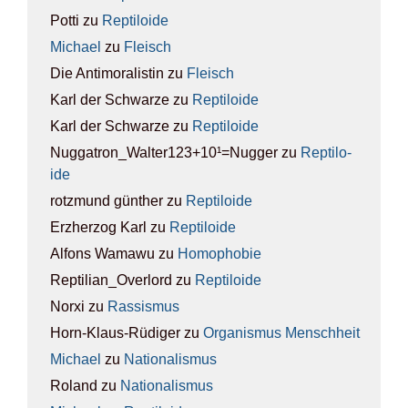
Potti
zu
Rep­ti­lo­ide
Michael
zu
Fleisch
Die Antimoralistin
zu
Fleisch
Karl der Schwarze
zu
Rep­ti­lo­ide
Karl der Schwarze
zu
Rep­ti­lo­ide
Nuggatron_Walter123+10¹=Nugger
zu
Rep­ti­lo­
ide
rotzmund günther
zu
Rep­ti­lo­ide
Erzherzog Karl
zu
Rep­ti­lo­ide
Alfons Wamawu
zu
Homo­pho­bie
Reptilian_Overlord
zu
Rep­ti­lo­ide
Norxi
zu
Ras­sis­mus
Horn-Klaus-Rüdiger
zu
Orga­nis­mus Mensch­heit
Michael
zu
Natio­na­lis­mus
Roland
zu
Natio­na­lis­mus