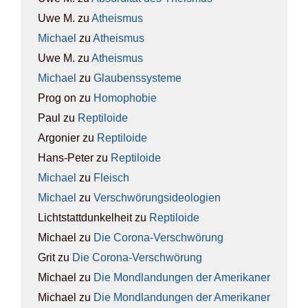
Uwe M.
zu
Athe­is­mus
Michael
zu
Athe­is­mus
Uwe M.
zu
Athe­is­mus
Michael
zu
Glau­bens­sys­te­me
Prog on
zu
Homo­pho­bie
Paul
zu
Rep­ti­lo­ide
Argonier
zu
Rep­ti­lo­ide
Hans-Peter
zu
Rep­ti­lo­ide
Michael
zu
Fleisch
Michael
zu
Ver­schwö­rungs­ideo­lo­gien
Lichtstattdunkelheit
zu
Rep­ti­lo­ide
Michael
zu
Die Coro­na-Ver­schwö­rung
Grit
zu
Die Coro­na-Ver­schwö­rung
Michael
zu
Die Mond­lan­dun­gen der Ame­ri­ka­ner
Michael
zu
Die Mond­lan­dun­gen der Ame­ri­ka­ner