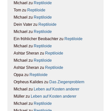
Michael
zu
Rep­ti­lo­ide
Tom
zu
Rep­ti­lo­ide
Michael
zu
Rep­ti­lo­ide
Dein Vater
zu
Rep­ti­lo­ide
Michael
zu
Rep­ti­lo­ide
Ein fröhlicher Beobachter
zu
Rep­ti­lo­ide
Michael
zu
Rep­ti­lo­ide
Ashtar Sheran
zu
Rep­ti­lo­ide
Michael
zu
Rep­ti­lo­ide
Ashtar Sheran
zu
Rep­ti­lo­ide
Oppa
zu
Rep­ti­lo­ide
Orpheus Kalides
zu
Das Zie­gen­pro­blem
Michael
zu
Leben auf Kos­ten ande­rer
Müller
zu
Leben auf Kos­ten ande­rer
Michael
zu
Rep­ti­lo­ide
Michael
zu
Rep­ti­lo­ide