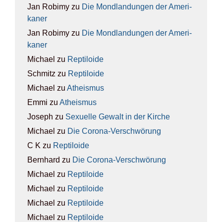
Jan Robimy
zu
Die Mond­lan­dun­gen der Ame­ri­
ka­ner
Jan Robimy
zu
Die Mond­lan­dun­gen der Ame­ri­
ka­ner
Michael
zu
Rep­ti­lo­ide
Schmitz
zu
Rep­ti­lo­ide
Michael
zu
Athe­is­mus
Emmi
zu
Athe­is­mus
Joseph
zu
Sexu­el­le Gewalt in der Kir­che
Michael
zu
Die Coro­na-Ver­schwö­rung
C K
zu
Rep­ti­lo­ide
Bernhard
zu
Die Coro­na-Ver­schwö­rung
Michael
zu
Rep­ti­lo­ide
Michael
zu
Rep­ti­lo­ide
Michael
zu
Rep­ti­lo­ide
Michael
zu
Rep­ti­lo­ide