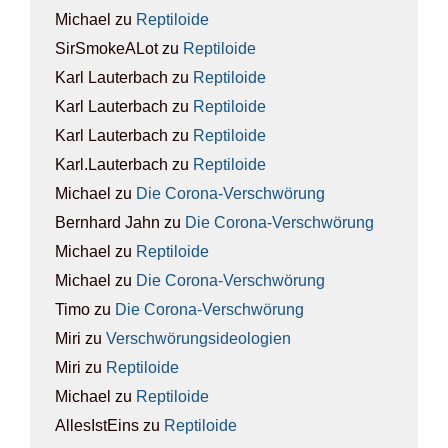
Michael
zu
Rep­ti­lo­ide
SirSmokeALot
zu
Rep­ti­lo­ide
Karl Lauterbach
zu
Rep­ti­lo­ide
Karl Lauterbach
zu
Rep­ti­lo­ide
Karl Lauterbach
zu
Rep­ti­lo­ide
Karl.Lauterbach
zu
Rep­ti­lo­ide
Michael
zu
Die Coro­na-Ver­schwö­rung
Bernhard Jahn
zu
Die Coro­na-Ver­schwö­rung
Michael
zu
Rep­ti­lo­ide
Michael
zu
Die Coro­na-Ver­schwö­rung
Timo
zu
Die Coro­na-Ver­schwö­rung
Miri
zu
Ver­schwö­rungs­ideo­lo­gien
Miri
zu
Rep­ti­lo­ide
Michael
zu
Rep­ti­lo­ide
AllesIstEins
zu
Rep­ti­lo­ide