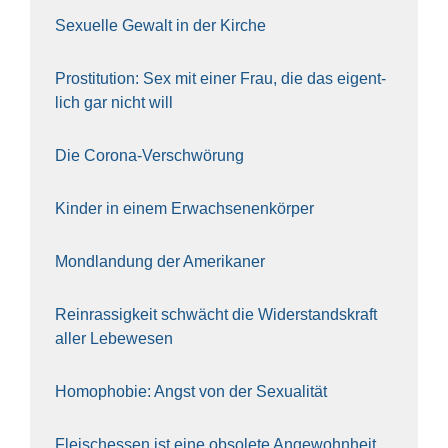
Sexu­el­le Gewalt in der Kir­che
Pro­sti­tu­ti­on: Sex mit einer Frau, die das eigent­
lich gar nicht will
Die Coro­na-Ver­schwö­rung
Kin­der in einem Erwach­se­nen­kör­per
Mond­lan­dung der Ame­ri­ka­ner
Rein­ras­sig­keit schwächt die Wider­stands­kraft
aller Lebe­we­sen
Homo­pho­bie: Angst von der Sexua­li­tät
Fleisch­essen ist eine obso­le­te An‍ge‍wohn‍heit