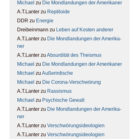
Michael
zu
Die Mond­lan­dun­gen der Ame­ri­ka­ner
A.T.Lanter
zu
Rep­ti­lo­ide
DDR
zu
Ener­gie
Dreibeinmann
zu
Leben auf Kos­ten ande­rer
A.T.Lanter
zu
Die Mond­lan­dun­gen der Ame­ri­ka­
ner
A.T.Lanter
zu
Absur­di­tät des The­is­mus
Michael
zu
Die Mond­lan­dun­gen der Ame­ri­ka­ner
Michael
zu
Außer­ir­di­sche
Michael
zu
Die Coro­na-Ver­schwö­rung
A.T.Lanter
zu
Ras­sis­mus
Michael
zu
Psy­chi­sche Gewalt
A.T.Lanter
zu
Die Mond­lan­dun­gen der Ame­ri­ka­
ner
A.T.Lanter
zu
Ver­schwö­rungs­ideo­lo­gien
A.T.Lanter
zu
Ver­schwö­rungs­ideo­lo­gien