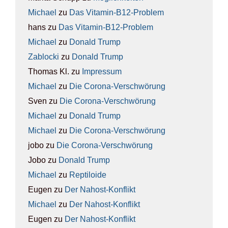
Michael
zu
Das Vit­amin-B12-Pro­blem
hans
zu
Das Vit­amin-B12-Pro­blem
Michael
zu
Donald Trump
Zablocki
zu
Donald Trump
Thomas Kl.
zu
Impres­sum
Michael
zu
Die Coro­na-Ver­schwö­rung
Sven
zu
Die Coro­na-Ver­schwö­rung
Michael
zu
Donald Trump
Michael
zu
Die Coro­na-Ver­schwö­rung
jobo
zu
Die Coro­na-Ver­schwö­rung
Jobo
zu
Donald Trump
Michael
zu
Rep­ti­lo­ide
Eugen
zu
Der Nah­ost-Kon­flikt
Michael
zu
Der Nah­ost-Kon­flikt
Eugen
zu
Der Nah­ost-Kon­flikt