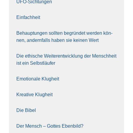
UFO-Sich­tun­gen
Ein­fach­heit
Behaup­tun­gen soll­ten begrün­det wer­den kön­
nen, andern­falls haben sie kei­nen Wert
Die ethi­sche Wei­ter­ent­wick­lung der Mensch­heit
ist ein Selbst­läu­fer
Emo­tio­na­le Klug­heit
Krea­ti­ve Klug­heit
Die Bibel
Der Mensch – Got­tes Eben­bild?