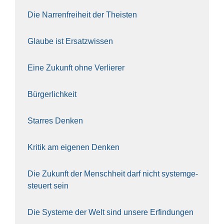
Die Nar­ren­frei­heit der The­is­ten
Glau­be ist Ersatz­wis­sen
Eine Zukunft ohne Ver­lie­rer
Bür­ger­lich­keit
Star­res Den­ken
Kri­tik am eige­nen Den­ken
Die Zukunft der Mensch­heit darf nicht sys­tem­ge­
steu­ert sein
Die Sys­te­me der Welt sind unse­re Erfin­dun­gen