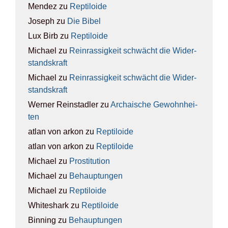
Mendez
zu
Rep­ti­lo­ide
Joseph
zu
Die Bibel
Lux Birb
zu
Rep­ti­lo­ide
Michael
zu
Rein­ras­sig­keit schwächt die Wider­
stands­kraft
Michael
zu
Rein­ras­sig­keit schwächt die Wider­
stands­kraft
Werner Reinstadler
zu
Archai­sche Gewohn­hei­
ten
atlan von arkon
zu
Rep­ti­lo­ide
atlan von arkon
zu
Rep­ti­lo­ide
Michael
zu
Pro­sti­tu­ti­on
Michael
zu
Behaup­tun­gen
Michael
zu
Rep­ti­lo­ide
Whiteshark
zu
Rep­ti­lo­ide
Binning
zu
Behaup­tun­gen