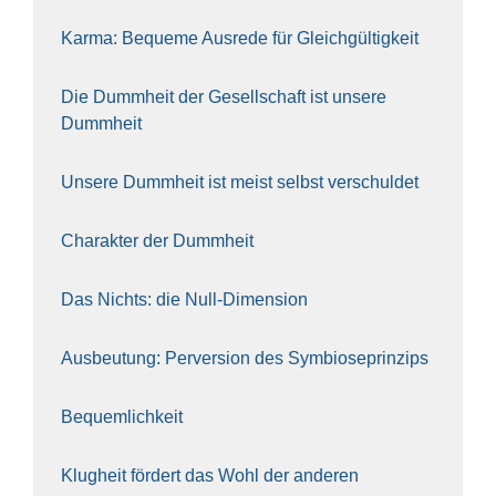
Kar­ma: Beque­me Aus­re­de für Gleich­gül­tig­keit
Die Dumm­heit der Gesell­schaft ist unse­re
Dumm­heit
Unse­re Dumm­heit ist meist selbst ver­schul­det
Cha­rak­ter der Dumm­heit
Das Nichts: die Null-Dimen­si­on
Aus­beu­tung: Per­ver­si­on des Sym­bio­se­prin­zips
Bequem­lich­keit
Klug­heit för­dert das Wohl der ande­ren