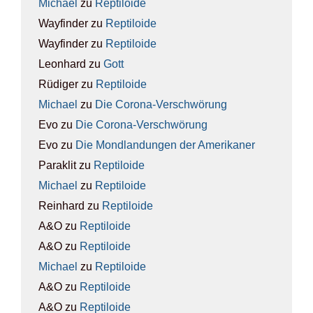
Michael
zu
Rep­ti­lo­ide
Wayfinder
zu
Rep­ti­lo­ide
Wayfinder
zu
Rep­ti­lo­ide
Leonhard
zu
Gott
Rüdiger
zu
Rep­ti­lo­ide
Michael
zu
Die Coro­na-Ver­schwö­rung
Evo
zu
Die Coro­na-Ver­schwö­rung
Evo
zu
Die Mond­lan­dun­gen der Ame­ri­ka­ner
Paraklit
zu
Rep­ti­lo­ide
Michael
zu
Rep­ti­lo­ide
Reinhard
zu
Rep­ti­lo­ide
A&O
zu
Rep­ti­lo­ide
A&O
zu
Rep­ti­lo­ide
Michael
zu
Rep­ti­lo­ide
A&O
zu
Rep­ti­lo­ide
A&O
zu
Rep­ti­lo­ide