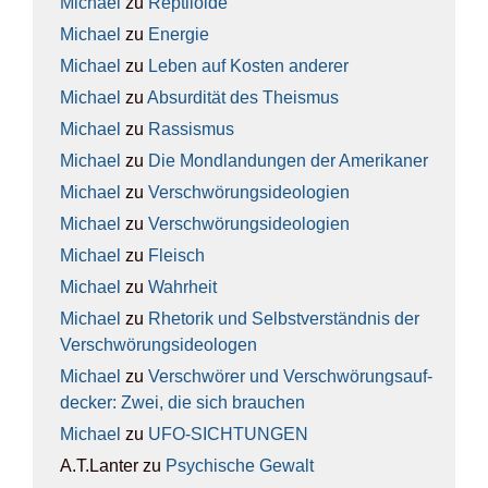
Michael
zu
Rep­ti­lo­ide
Michael
zu
Ener­gie
Michael
zu
Leben auf Kos­ten ande­rer
Michael
zu
Absur­di­tät des The­is­mus
Michael
zu
Ras­sis­mus
Michael
zu
Die Mond­lan­dun­gen der Ame­ri­ka­ner
Michael
zu
Ver­schwö­rungs­ideo­lo­gien
Michael
zu
Ver­schwö­rungs­ideo­lo­gien
Michael
zu
Fleisch
Michael
zu
Wahr­heit
Michael
zu
Rhe­to­rik und Selbst­ver­ständ­nis der
Ver­schwö­rungs­ideo­lo­gen
Michael
zu
Ver­schwö­rer und Ver­schwö­rungs­auf­
de­cker: Zwei, die sich brau­chen
Michael
zu
UFO-SICH­TUN­GEN
A.T.Lanter
zu
Psy­chi­sche Gewalt