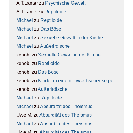
A.T.Lanter
zu
Psy­chi­sche Gewalt
A.T.Lantis
zu
Rep­ti­lo­ide
Michael
zu
Rep­ti­lo­ide
Michael
zu
Das Böse
Michael
zu
Sexu­el­le Gewalt in der Kir­che
Michael
zu
Außer­ir­di­sche
kenobi
zu
Sexu­el­le Gewalt in der Kir­che
kenobi
zu
Rep­ti­lo­ide
kenobi
zu
Das Böse
kenobi
zu
Kin­der in einem Erwach­se­nen­kör­per
kenobi
zu
Außer­ir­di­sche
Michael
zu
Rep­ti­lo­ide
Michael
zu
Absur­di­tät des The­is­mus
Uwe M.
zu
Absur­di­tät des The­is­mus
Michael
zu
Absur­di­tät des The­is­mus
Uwe M.
zu
Absur­di­tät des The­is­mus