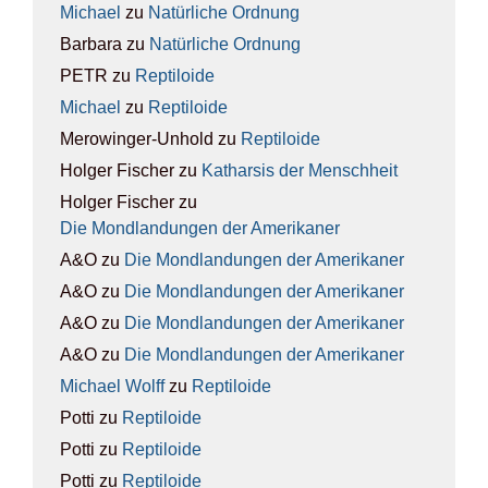
Michael
zu
Natür­li­che Ord­nung
Barbara
zu
Natür­li­che Ord­nung
PETR
zu
Rep­ti­lo­ide
Michael
zu
Rep­ti­lo­ide
Merowinger-Unhold
zu
Rep­ti­lo­ide
Holger Fischer
zu
Kathar­sis der Mensch­heit
Holger Fischer
zu
Die Mond­lan­dun­gen der Ame­ri­ka­ner
A&O
zu
Die Mond­lan­dun­gen der Ame­ri­ka­ner
A&O
zu
Die Mond­lan­dun­gen der Ame­ri­ka­ner
A&O
zu
Die Mond­lan­dun­gen der Ame­ri­ka­ner
A&O
zu
Die Mond­lan­dun­gen der Ame­ri­ka­ner
Michael Wolff
zu
Rep­ti­lo­ide
Potti
zu
Rep­ti­lo­ide
Potti
zu
Rep­ti­lo­ide
Potti
zu
Rep­ti­lo­ide