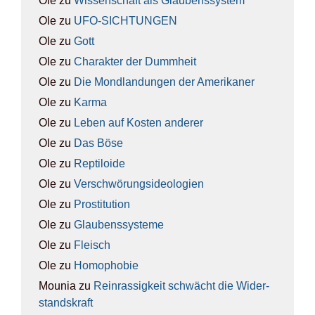
Ole
zu
Wis­sen­schaft als Glau­bens­sys­tem
Ole
zu
UFO-SICH­TUN­GEN
Ole
zu
Gott
Ole
zu
Cha­rak­ter der Dumm­heit
Ole
zu
Die Mond­lan­dun­gen der Ame­ri­ka­ner
Ole
zu
Kar­ma
Ole
zu
Leben auf Kos­ten ande­rer
Ole
zu
Das Böse
Ole
zu
Rep­ti­lo­ide
Ole
zu
Ver­schwö­rungs­ideo­lo­gien
Ole
zu
Pro­sti­tu­ti­on
Ole
zu
Glau­bens­sys­te­me
Ole
zu
Fleisch
Ole
zu
Homo­pho­bie
Mounia
zu
Rein­ras­sig­keit schwächt die Wider­
stands­kraft