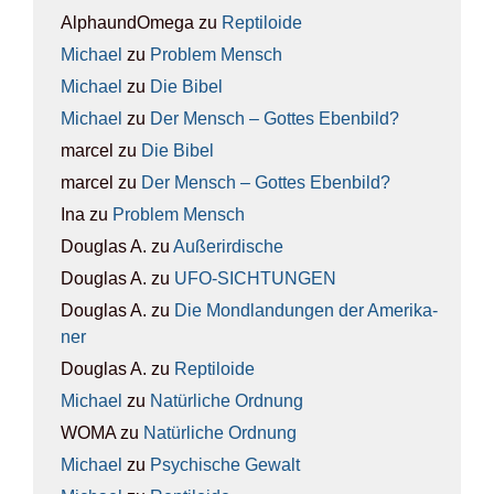
AlphaundOmega
zu
Rep­ti­lo­ide
Michael
zu
Pro­blem Mensch
Michael
zu
Die Bibel
Michael
zu
Der Mensch – Got­tes Eben­bild?
marcel
zu
Die Bibel
marcel
zu
Der Mensch – Got­tes Eben­bild?
Ina
zu
Pro­blem Mensch
Douglas A.
zu
Außer­ir­di­sche
Douglas A.
zu
UFO-SICH­TUN­GEN
Douglas A.
zu
Die Mond­lan­dun­gen der Ame­ri­ka­
ner
Douglas A.
zu
Rep­ti­lo­ide
Michael
zu
Natür­li­che Ord­nung
WOMA
zu
Natür­li­che Ord­nung
Michael
zu
Psy­chi­sche Gewalt