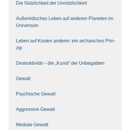
Die Nütz­lich­keit der Unnütz­lich­keit
Außer­ir­di­sches Leben auf ande­ren Pla­ne­ten im
Uni­ver­sum
Leben auf Kos­ten ande­rer: ein archai­sches Prin­
zip
Destruk­ti­vi­tät – die „Kunst“ der Unbe­gab­ten
Gewalt
Psy­chi­sche Gewalt
Aggres­si­ve Gewalt
Media­le Gewalt