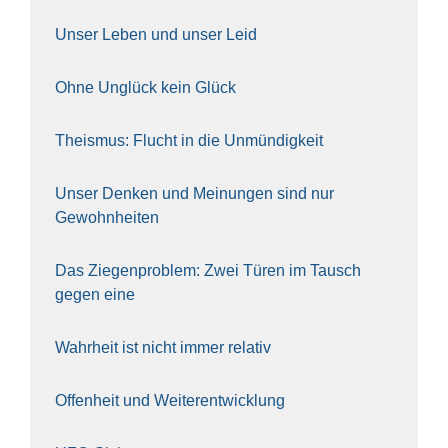
Unser Leben und unser Leid
Ohne Unglück kein Glück
The­is­mus: Flucht in die Unmün­dig­keit
Unser Den­ken und Mei­nun­gen sind nur
Gewohn­hei­ten
Das Zie­gen­pro­blem: Zwei Türen im Tausch
gegen eine
Wahr­heit ist nicht immer rela­tiv
Offen­heit und Wei­ter­ent­wick­lung