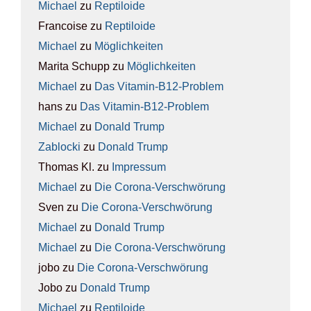
Michael
zu
Rep­ti­lo­ide
Francoise
zu
Rep­ti­lo­ide
Michael
zu
Mög­lich­kei­ten
Marita Schupp
zu
Mög­lich­kei­ten
Michael
zu
Das Vit­amin-B12-Pro­blem
hans
zu
Das Vit­amin-B12-Pro­blem
Michael
zu
Donald Trump
Zablocki
zu
Donald Trump
Thomas Kl.
zu
Impres­sum
Michael
zu
Die Coro­na-Ver­schwö­rung
Sven
zu
Die Coro­na-Ver­schwö­rung
Michael
zu
Donald Trump
Michael
zu
Die Coro­na-Ver­schwö­rung
jobo
zu
Die Coro­na-Ver­schwö­rung
Jobo
zu
Donald Trump
Michael
zu
Rep­ti­lo­ide