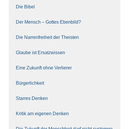
Die Bibel
Der Mensch – Got­tes Eben­bild?
Die Nar­ren­frei­heit der The­is­ten
Glau­be ist Ersatz­wis­sen
Eine Zukunft ohne Ver­lie­rer
Bür­ger­lich­keit
Star­res Den­ken
Kri­tik am eige­nen Den­ken
Die Zukunft der Mensch­heit darf nicht sys­tem­ge­