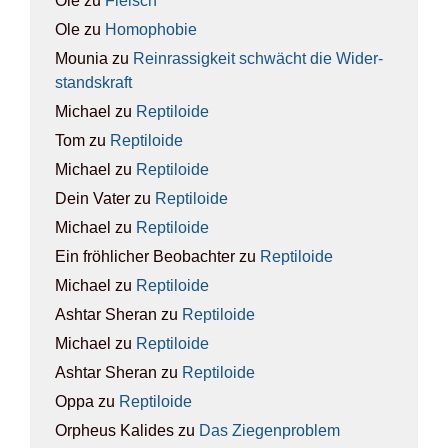
Ole
zu
Fleisch
Ole
zu
Homo­pho­bie
Mounia
zu
Rein­ras­sig­keit schwächt die Wider­
stands­kraft
Michael
zu
Rep­ti­lo­ide
Tom
zu
Rep­ti­lo­ide
Michael
zu
Rep­ti­lo­ide
Dein Vater
zu
Rep­ti­lo­ide
Michael
zu
Rep­ti­lo­ide
Ein fröhlicher Beobachter
zu
Rep­ti­lo­ide
Michael
zu
Rep­ti­lo­ide
Ashtar Sheran
zu
Rep­ti­lo­ide
Michael
zu
Rep­ti­lo­ide
Ashtar Sheran
zu
Rep­ti­lo­ide
Oppa
zu
Rep­ti­lo­ide
Orpheus Kalides
zu
Das Zie­gen­pro­blem