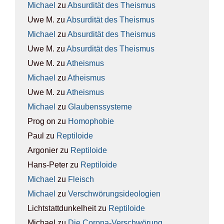
Michael
zu
Absur­di­tät des The­is­mus
Uwe M.
zu
Absur­di­tät des The­is­mus
Michael
zu
Absur­di­tät des The­is­mus
Uwe M.
zu
Absur­di­tät des The­is­mus
Uwe M.
zu
Athe­is­mus
Michael
zu
Athe­is­mus
Uwe M.
zu
Athe­is­mus
Michael
zu
Glau­bens­sys­te­me
Prog on
zu
Homo­pho­bie
Paul
zu
Rep­ti­lo­ide
Argonier
zu
Rep­ti­lo­ide
Hans-Peter
zu
Rep­ti­lo­ide
Michael
zu
Fleisch
Michael
zu
Ver­schwö­rungs­ideo­lo­gien
Lichtstattdunkelheit
zu
Rep­ti­lo­ide
Michael
zu
Die Coro­na-Ver­schwö­rung