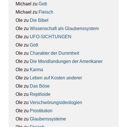
Michael
zu
Gott
Michael
zu
Fleisch
Ole
zu
Die Bibel
Ole
zu
Wis­sen­schaft als Glau­bens­sys­tem
Ole
zu
UFO-SICH­TUN­GEN
Ole
zu
Gott
Ole
zu
Cha­rak­ter der Dumm­heit
Ole
zu
Die Mond­lan­dun­gen der Ame­ri­ka­ner
Ole
zu
Kar­ma
Ole
zu
Leben auf Kos­ten ande­rer
Ole
zu
Das Böse
Ole
zu
Rep­ti­lo­ide
Ole
zu
Ver­schwö­rungs­ideo­lo­gien
Ole
zu
Pro­sti­tu­ti­on
Ole
zu
Glau­bens­sys­te­me