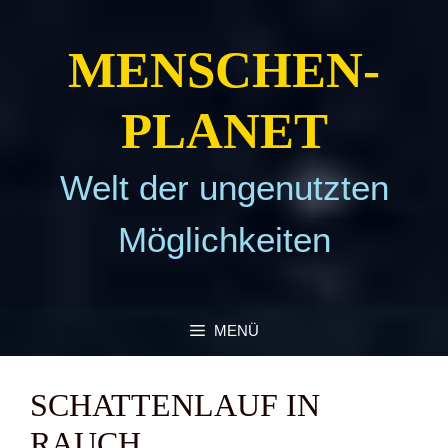
Zum
Inhalt
MEN­SCHEN­
springen
PLA­NET
Welt der ungenutzten
Möglichkeiten
MENÜ
SCHAT­TEN­LAUF IN
RAUCH