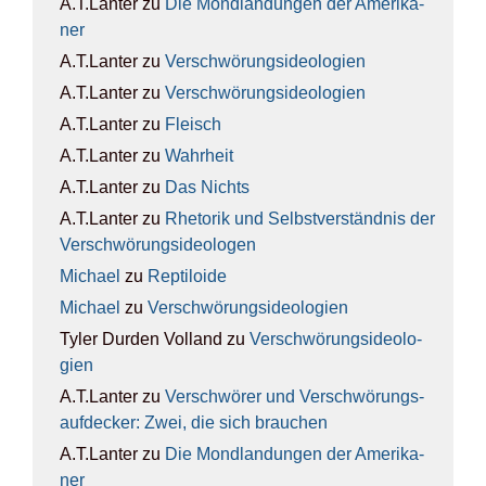
A.T.Lanter
zu
Die Mond­lan­dun­gen der Ame­ri­ka­
ner
A.T.Lanter
zu
Ver­schwö­rungs­ideo­lo­gien
A.T.Lanter
zu
Ver­schwö­rungs­ideo­lo­gien
A.T.Lanter
zu
Fleisch
A.T.Lanter
zu
Wahr­heit
A.T.Lanter
zu
Das Nichts
A.T.Lanter
zu
Rhe­to­rik und Selbst­ver­ständ­nis der
Ver­schwö­rungs­ideo­lo­gen
Michael
zu
Rep­ti­lo­ide
Michael
zu
Ver­schwö­rungs­ideo­lo­gien
Tyler Durden Volland
zu
Ver­schwö­rungs­ideo­lo­
gien
A.T.Lanter
zu
Ver­schwö­rer und Ver­schwö­rungs­
auf­de­cker: Zwei, die sich brau­chen
A.T.Lanter
zu
Die Mond­lan­dun­gen der Ame­ri­ka­
ner