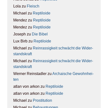
Lola
zu
Fleisch
Michael
zu
Rep­ti­lo­ide
Mendez
zu
Rep­ti­lo­ide
Mendez
zu
Rep­ti­lo­ide
Joseph
zu
Die Bibel
Lux Birb
zu
Rep­ti­lo­ide
Michael
zu
Rein­ras­sig­keit schwächt die Wider­
stands­kraft
Michael
zu
Rein­ras­sig­keit schwächt die Wider­
stands­kraft
Werner Reinstadler
zu
Archai­sche Gewohn­hei­
ten
atlan von arkon
zu
Rep­ti­lo­ide
atlan von arkon
zu
Rep­ti­lo­ide
Michael
zu
Pro­sti­tu­ti­on
Michael
zu
Behaup­tun­gen