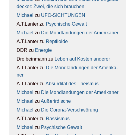
de­cker: Zwei, die sich brau­chen
Michael
zu
UFO-SICH­TUN­GEN
A.T.Lanter
zu
Psy­chi­sche Gewalt
Michael
zu
Die Mond­lan­dun­gen der Ame­ri­ka­ner
A.T.Lanter
zu
Rep­ti­lo­ide
DDR
zu
Ener­gie
Dreibeinmann
zu
Leben auf Kos­ten ande­rer
A.T.Lanter
zu
Die Mond­lan­dun­gen der Ame­ri­ka­
ner
A.T.Lanter
zu
Absur­di­tät des The­is­mus
Michael
zu
Die Mond­lan­dun­gen der Ame­ri­ka­ner
Michael
zu
Außer­ir­di­sche
Michael
zu
Die Coro­na-Ver­schwö­rung
A.T.Lanter
zu
Ras­sis­mus
Michael
zu
Psy­chi­sche Gewalt