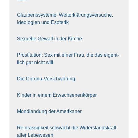
Glau­bens­sys­te­me: Welt­erklä­rungs­ver­su­che,
Ideo­lo­gien und Eso­te­rik
Sexu­el­le Gewalt in der Kir­che
Pro­sti­tu­ti­on: Sex mit einer Frau, die das eigent­
lich gar nicht will
Die Coro­na-Ver­schwö­rung
Kin­der in einem Erwach­se­nen­kör­per
Mond­lan­dung der Ame­ri­ka­ner
Rein­ras­sig­keit schwächt die Wider­stands­kraft
aller Lebe­we­sen