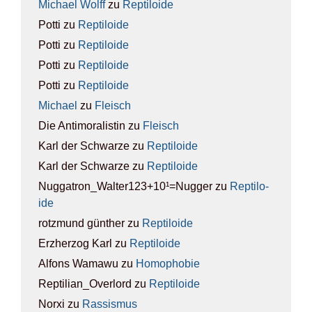
Michael Wolff
zu
Rep­ti­lo­ide
Potti
zu
Rep­ti­lo­ide
Potti
zu
Rep­ti­lo­ide
Potti
zu
Rep­ti­lo­ide
Potti
zu
Rep­ti­lo­ide
Michael
zu
Fleisch
Die Antimoralistin
zu
Fleisch
Karl der Schwarze
zu
Rep­ti­lo­ide
Karl der Schwarze
zu
Rep­ti­lo­ide
Nuggatron_Walter123+10¹=Nugger
zu
Rep­ti­lo­
ide
rotzmund günther
zu
Rep­ti­lo­ide
Erzherzog Karl
zu
Rep­ti­lo­ide
Alfons Wamawu
zu
Homo­pho­bie
Reptilian_Overlord
zu
Rep­ti­lo­ide
Norxi
zu
Ras­sis­mus