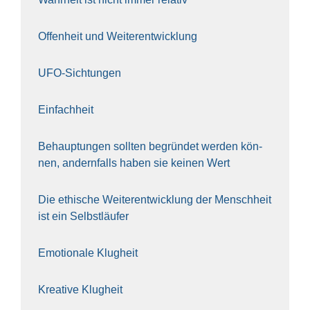
Offen­heit und Wei­ter­ent­wick­lung
UFO-Sich­tun­gen
Ein­fach­heit
Behaup­tun­gen soll­ten begrün­det wer­den kön­
nen, andern­falls haben sie kei­nen Wert
Die ethi­sche Wei­ter­ent­wick­lung der Mensch­heit
ist ein Selbst­läu­fer
Emo­tio­na­le Klug­heit
Krea­ti­ve Klug­heit