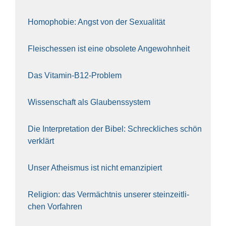
Homo­pho­bie: Angst von der Sexua­li­tät
Fleisch­essen ist eine obso­le­te An‍ge‍wohn‍heit
Das Vit­amin-B12-Pro­blem
Wis­sen­schaft als Glau­bens­sys­tem
Die Inter­pre­ta­ti­on der Bibel: Schreck­li­ches schön
ver­klärt
Unser Athe­is­mus ist nicht eman­zi­piert
Reli­gi­on: das Ver­mächt­nis unse­rer stein­zeit­li­
chen Vor­fah­ren