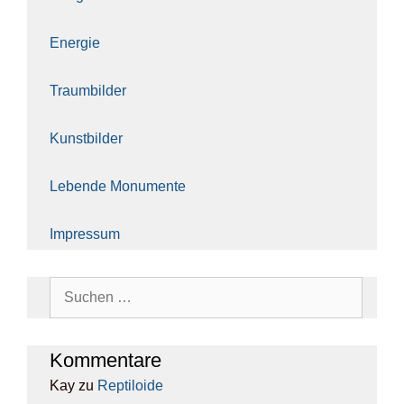
Ener­gie
Traum­bil­der
Kunst­bil­der
Leben­de Monu­men­te
Impres­sum
Suchen
nach:
Kom­men­ta­re
Kay
zu
Rep­ti­lo­ide