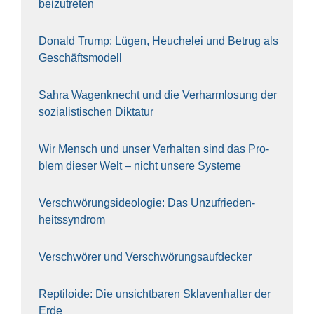
bei­zu­tre­ten
Donald Trump: Lügen, Heu­che­lei und Betrug als
Geschäfts­mo­dell
Sahra Wagen­knecht und die Ver­harm­lo­sung der
sozia­lis­ti­schen Dik­ta­tur
Wir Mensch und unser Ver­hal­ten sind das Pro­
blem die­ser Welt – nicht unse­re Sys‍te‍me
Ver­schwö­rungs­ideo­lo­gie: Das Unzufrieden­
heitssyndrom
Ver­schwö­rer und Verschwörungs­aufdecker
Rep­ti­lo­ide: Die unsicht­ba­ren Skla­ven­hal­ter der
Erde