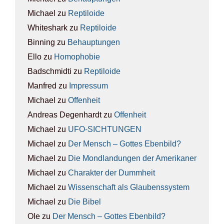
Michael
zu
Rep­ti­lo­ide
Whiteshark
zu
Rep­ti­lo­ide
Binning
zu
Behaup­tun­gen
Ello
zu
Homo­pho­bie
Badschmidti
zu
Rep­ti­lo­ide
Manfred
zu
Impres­sum
Michael
zu
Offen­heit
Andreas Degenhardt
zu
Offen­heit
Michael
zu
UFO-SICH­TUN­GEN
Michael
zu
Der Mensch – Got­tes Eben­bild?
Michael
zu
Die Mond­lan­dun­gen der Ame­ri­ka­ner
Michael
zu
Cha­rak­ter der Dumm­heit
Michael
zu
Wis­sen­schaft als Glau­bens­sys­tem
Michael
zu
Die Bibel
Ole
zu
Der Mensch – Got­tes Eben­bild?