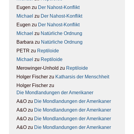
Eugen
zu
Der Nah­ost-Kon­flikt
Michael
zu
Der Nah­ost-Kon­flikt
Eugen
zu
Der Nah­ost-Kon­flikt
Michael
zu
Natür­li­che Ord­nung
Barbara
zu
Natür­li­che Ord­nung
PETR
zu
Rep­ti­lo­ide
Michael
zu
Rep­ti­lo­ide
Merowinger-Unhold
zu
Rep­ti­lo­ide
Holger Fischer
zu
Kathar­sis der Mensch­heit
Holger Fischer
zu
Die Mond­lan­dun­gen der Ame­ri­ka­ner
A&O
zu
Die Mond­lan­dun­gen der Ame­ri­ka­ner
A&O
zu
Die Mond­lan­dun­gen der Ame­ri­ka­ner
A&O
zu
Die Mond­lan­dun­gen der Ame­ri­ka­ner
A&O
zu
Die Mond­lan­dun­gen der Ame­ri­ka­ner