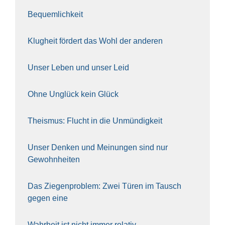
Bequem­lich­keit
Klug­heit för­dert das Wohl der ande­ren
Unser Leben und unser Leid
Ohne Unglück kein Glück
The­is­mus: Flucht in die Unmün­dig­keit
Unser Den­ken und Mei­nun­gen sind nur
Gewohn­hei­ten
Das Zie­gen­pro­blem: Zwei Türen im Tausch
gegen eine
Wahr­heit ist nicht immer rela­tiv