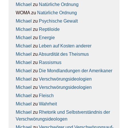
Michael
zu
Natür­li­che Ord­nung
WOMA
zu
Natür­li­che Ord­nung
Michael
zu
Psy­chi­sche Gewalt
Michael
zu
Rep­ti­lo­ide
Michael
zu
Ener­gie
Michael
zu
Leben auf Kos­ten ande­rer
Michael
zu
Absur­di­tät des The­is­mus
Michael
zu
Ras­sis­mus
Michael
zu
Die Mond­lan­dun­gen der Ame­ri­ka­ner
Michael
zu
Ver­schwö­rungs­ideo­lo­gien
Michael
zu
Ver­schwö­rungs­ideo­lo­gien
Michael
zu
Fleisch
Michael
zu
Wahr­heit
Michael
zu
Rhe­to­rik und Selbst­ver­ständ­nis der
Ver­schwö­rungs­ideo­lo­gen
Michael
zu
Ver­schwö­rer und Ver­schwö­rungs­auf­