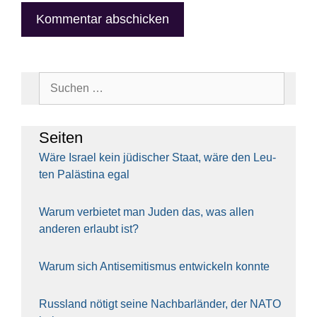
Suchen
nach:
Sei­ten
Wäre Isra­el kein jüdi­scher Staat, wäre den Leu­
ten Paläs­ti­na egal
War­um ver­bie­tet man Juden das, was allen
ande­ren erlaubt ist?
War­um sich Anti­se­mi­tis­mus ent­wi­ckeln konn­te
Russ­land nötigt sei­ne Nach­bar­län­der, der NATO