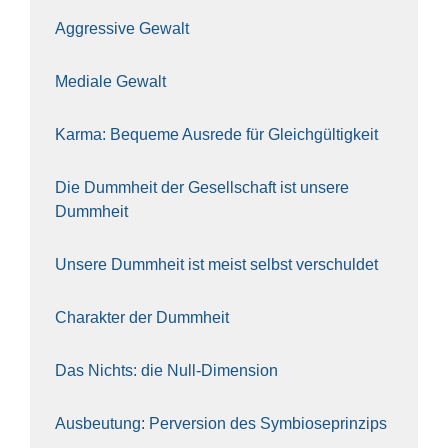
Aggres­si­ve Gewalt
Media­le Gewalt
Kar­ma: Beque­me Aus­re­de für Gleich­gül­tig­keit
Die Dumm­heit der Gesell­schaft ist unse­re
Dumm­heit
Unse­re Dumm­heit ist meist selbst ver­schul­det
Cha­rak­ter der Dumm­heit
Das Nichts: die Null-Dimen­si­on
Aus­beu­tung: Per­ver­si­on des Sym­bio­se­prin­zips