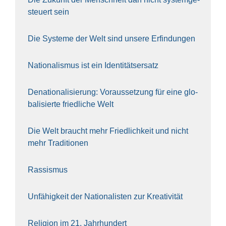
steu­ert sein
Die Sys­te­me der Welt sind unse­re Erfin­dun­gen
Natio­na­lis­mus ist ein Iden­ti­täts­er­satz
Dena­tio­na­li­sie­rung: Vor­aus­set­zung für eine glo­
ba­li­sier­te fried­li­che Welt
Die Welt braucht mehr Fried­lich­keit und nicht
mehr Tra­di­tio­nen
Ras­sis­mus
Unfä­hig­keit der Natio­na­lis­ten zur Krea­ti­vi­tät
Reli­gi­on im 21. Jahr­hun­dert