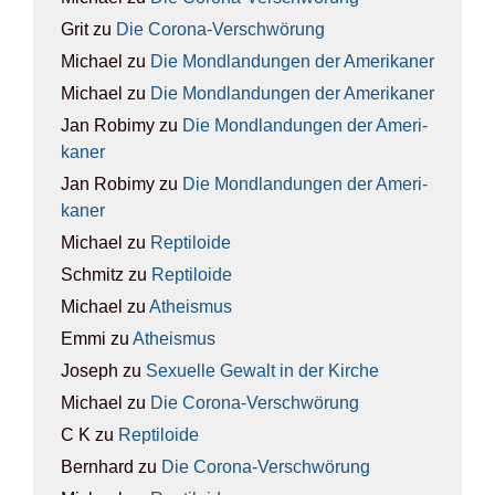
Grit
zu
Die Coro­na-Ver­schwö­rung
Michael
zu
Die Mond­lan­dun­gen der Ame­ri­ka­ner
Michael
zu
Die Mond­lan­dun­gen der Ame­ri­ka­ner
Jan Robimy
zu
Die Mond­lan­dun­gen der Ame­ri­
ka­ner
Jan Robimy
zu
Die Mond­lan­dun­gen der Ame­ri­
ka­ner
Michael
zu
Rep­ti­lo­ide
Schmitz
zu
Rep­ti­lo­ide
Michael
zu
Athe­is­mus
Emmi
zu
Athe­is­mus
Joseph
zu
Sexu­el­le Gewalt in der Kir­che
Michael
zu
Die Coro­na-Ver­schwö­rung
C K
zu
Rep­ti­lo­ide
Bernhard
zu
Die Coro­na-Ver­schwö­rung