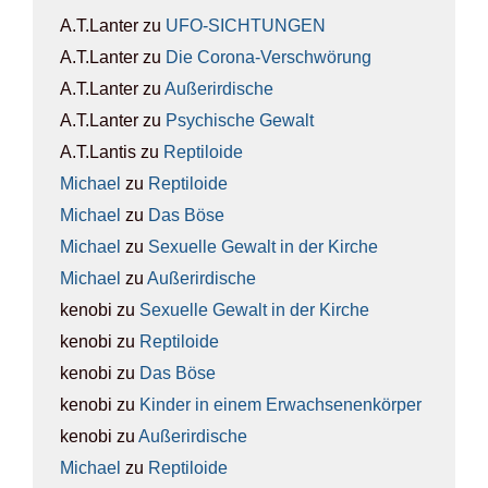
A.T.Lanter
zu
UFO-SICH­TUN­GEN
A.T.Lanter
zu
Die Coro­na-Ver­schwö­rung
A.T.Lanter
zu
Außer­ir­di­sche
A.T.Lanter
zu
Psy­chi­sche Gewalt
A.T.Lantis
zu
Rep­ti­lo­ide
Michael
zu
Rep­ti­lo­ide
Michael
zu
Das Böse
Michael
zu
Sexu­el­le Gewalt in der Kir­che
Michael
zu
Außer­ir­di­sche
kenobi
zu
Sexu­el­le Gewalt in der Kir­che
kenobi
zu
Rep­ti­lo­ide
kenobi
zu
Das Böse
kenobi
zu
Kin­der in einem Erwach­se­nen­kör­per
kenobi
zu
Außer­ir­di­sche
Michael
zu
Rep­ti­lo­ide