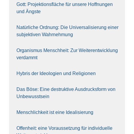
Gott: Pro­jek­ti­ons­flä­che für unse­re Hoff­nun­gen
und Ängs­te
Natür­li­che Ord­nung: Die Uni­ver­sa­li­sie­rung einer
sub­jek­ti­ven Wahr­neh­mung
Orga­nis­mus Mensch­heit: Zur Wei­ter­ent­wick­lung
ver­dammt
Hybris der Ideo­lo­gien und Reli­gio­nen
Das Böse: Eine destruk­ti­ve Aus­drucks­form von
Unbe­wusst­sein
Mensch­lich­keit ist eine Idea­li­sie­rung
Offen­heit: eine Vor­aus­set­zung für indi­vi­du­el­le