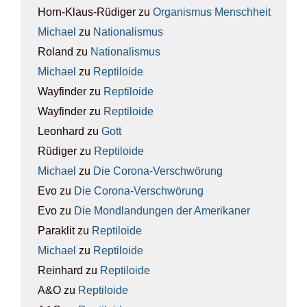
Horn-Klaus-Rüdiger
zu
Orga­nis­mus Mensch­heit
Michael
zu
Natio­na­lis­mus
Roland
zu
Natio­na­lis­mus
Michael
zu
Rep­ti­lo­ide
Wayfinder
zu
Rep­ti­lo­ide
Wayfinder
zu
Rep­ti­lo­ide
Leonhard
zu
Gott
Rüdiger
zu
Rep­ti­lo­ide
Michael
zu
Die Coro­na-Ver­schwö­rung
Evo
zu
Die Coro­na-Ver­schwö­rung
Evo
zu
Die Mond­lan­dun­gen der Ame­ri­ka­ner
Paraklit
zu
Rep­ti­lo­ide
Michael
zu
Rep­ti­lo­ide
Reinhard
zu
Rep­ti­lo­ide
A&O
zu
Rep­ti­lo­ide