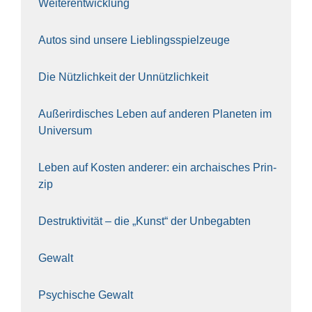
Wei­ter­ent­wick­lung
Autos sind unse­re Lieb­lings­spiel­zeu­ge
Die Nütz­lich­keit der Unnütz­lich­keit
Außer­ir­di­sches Leben auf ande­ren Pla­ne­ten im
Uni­ver­sum
Leben auf Kos­ten ande­rer: ein archai­sches Prin­
zip
Destruk­ti­vi­tät – die „Kunst“ der Unbe­gab­ten
Gewalt
Psy­chi­sche Gewalt