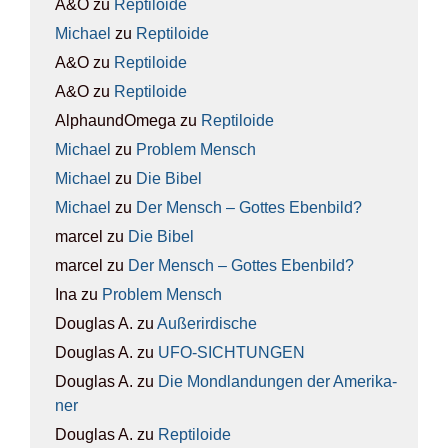
A&O
zu
Rep­ti­lo­ide
Michael
zu
Rep­ti­lo­ide
A&O
zu
Rep­ti­lo­ide
A&O
zu
Rep­ti­lo­ide
AlphaundOmega
zu
Rep­ti­lo­ide
Michael
zu
Pro­blem Mensch
Michael
zu
Die Bibel
Michael
zu
Der Mensch – Got­tes Eben­bild?
marcel
zu
Die Bibel
marcel
zu
Der Mensch – Got­tes Eben­bild?
Ina
zu
Pro­blem Mensch
Douglas A.
zu
Außer­ir­di­sche
Douglas A.
zu
UFO-SICH­TUN­GEN
Douglas A.
zu
Die Mond­lan­dun­gen der Ame­ri­ka­
ner
Douglas A.
zu
Rep­ti­lo­ide