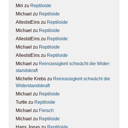
Miri
zu
Rep­ti­lo­ide
Michael
zu
Rep­ti­lo­ide
AllesIstEins
zu
Rep­ti­lo­ide
Michael
zu
Rep­ti­lo­ide
AllesIstEins
zu
Rep­ti­lo­ide
Michael
zu
Rep­ti­lo­ide
AllesIstEins
zu
Rep­ti­lo­ide
Michael
zu
Rein­ras­sig­keit schwächt die Wider­
stands­kraft
Michelle Krebs
zu
Rein­ras­sig­keit schwächt die
Wider­stands­kraft
Michael
zu
Rep­ti­lo­ide
Turtle
zu
Rep­ti­lo­ide
Michael
zu
Fleisch
Michael
zu
Rep­ti­lo­ide
Hans Jonas
zu
Rep­ti­lo­ide