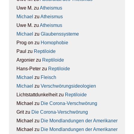
Uwe M.
zu
Athe­is­mus
Michael
zu
Athe­is­mus
Uwe M.
zu
Athe­is­mus
Michael
zu
Glau­bens­sys­te­me
Prog on
zu
Homo­pho­bie
Paul
zu
Rep­ti­lo­ide
Argonier
zu
Rep­ti­lo­ide
Hans-Peter
zu
Rep­ti­lo­ide
Michael
zu
Fleisch
Michael
zu
Ver­schwö­rungs­ideo­lo­gien
Lichtstattdunkelheit
zu
Rep­ti­lo­ide
Michael
zu
Die Coro­na-Ver­schwö­rung
Grit
zu
Die Coro­na-Ver­schwö­rung
Michael
zu
Die Mond­lan­dun­gen der Ame­ri­ka­ner
Michael
zu
Die Mond­lan­dun­gen der Ame­ri­ka­ner