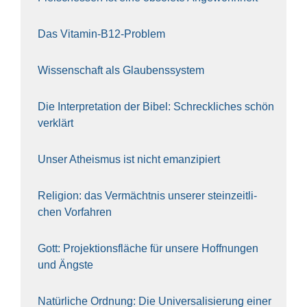
Das Vit­amin-B12-Pro­blem
Wis­sen­schaft als Glau­bens­sys­tem
Die Inter­pre­ta­ti­on der Bibel: Schreck­li­ches schön
ver­klärt
Unser Athe­is­mus ist nicht eman­zi­piert
Reli­gi­on: das Ver­mächt­nis unse­rer stein­zeit­li­
chen Vor­fah­ren
Gott: Pro­jek­ti­ons­flä­che für unse­re Hoff­nun­gen
und Ängs­te
Natür­li­che Ord­nung: Die Uni­ver­sa­li­sie­rung einer