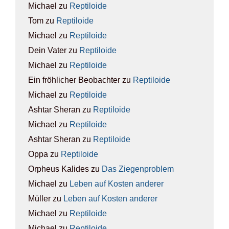
Michael
zu
Rep­ti­lo­ide
Tom
zu
Rep­ti­lo­ide
Michael
zu
Rep­ti­lo­ide
Dein Vater
zu
Rep­ti­lo­ide
Michael
zu
Rep­ti­lo­ide
Ein fröhlicher Beobachter
zu
Rep­ti­lo­ide
Michael
zu
Rep­ti­lo­ide
Ashtar Sheran
zu
Rep­ti­lo­ide
Michael
zu
Rep­ti­lo­ide
Ashtar Sheran
zu
Rep­ti­lo­ide
Oppa
zu
Rep­ti­lo­ide
Orpheus Kalides
zu
Das Zie­gen­pro­blem
Michael
zu
Leben auf Kos­ten ande­rer
Müller
zu
Leben auf Kos­ten ande­rer
Michael
zu
Rep­ti­lo­ide
Michael
zu
Rep­ti­lo­ide