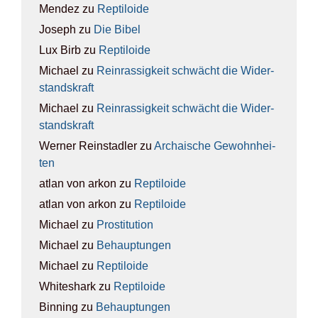
Mendez
zu
Rep­ti­lo­ide
Joseph
zu
Die Bibel
Lux Birb
zu
Rep­ti­lo­ide
Michael
zu
Rein­ras­sig­keit schwächt die Wider­
stands­kraft
Michael
zu
Rein­ras­sig­keit schwächt die Wider­
stands­kraft
Werner Reinstadler
zu
Archai­sche Gewohn­hei­
ten
atlan von arkon
zu
Rep­ti­lo­ide
atlan von arkon
zu
Rep­ti­lo­ide
Michael
zu
Pro­sti­tu­ti­on
Michael
zu
Behaup­tun­gen
Michael
zu
Rep­ti­lo­ide
Whiteshark
zu
Rep­ti­lo­ide
Binning
zu
Behaup­tun­gen