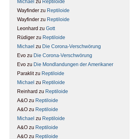
Michael
zu
Rep­ti­lo­ide
Wayfinder
zu
Rep­ti­lo­ide
Wayfinder
zu
Rep­ti­lo­ide
Leonhard
zu
Gott
Rüdiger
zu
Rep­ti­lo­ide
Michael
zu
Die Coro­na-Ver­schwö­rung
Evo
zu
Die Coro­na-Ver­schwö­rung
Evo
zu
Die Mond­lan­dun­gen der Ame­ri­ka­ner
Paraklit
zu
Rep­ti­lo­ide
Michael
zu
Rep­ti­lo­ide
Reinhard
zu
Rep­ti­lo­ide
A&O
zu
Rep­ti­lo­ide
A&O
zu
Rep­ti­lo­ide
Michael
zu
Rep­ti­lo­ide
A&O
zu
Rep­ti­lo­ide
A&O
zu
Rep­ti­lo­ide