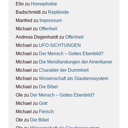
Ello
zu
Homo­pho­bie
Badschmidti
zu
Rep­ti­lo­ide
Manfred
zu
Impres­sum
Michael
zu
Offen­heit
Andreas Degenhardt
zu
Offen­heit
Michael
zu
UFO-SICH­TUN­GEN
Michael
zu
Der Mensch – Got­tes Eben­bild?
Michael
zu
Die Mond­lan­dun­gen der Ame­ri­ka­ner
Michael
zu
Cha­rak­ter der Dumm­heit
Michael
zu
Wis­sen­schaft als Glau­bens­sys­tem
Michael
zu
Die Bibel
Ole
zu
Der Mensch – Got­tes Eben­bild?
Michael
zu
Gott
Michael
zu
Fleisch
Ole
zu
Die Bibel