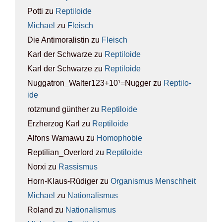
Potti
zu
Rep­ti­lo­ide
Michael
zu
Fleisch
Die Antimoralistin
zu
Fleisch
Karl der Schwarze
zu
Rep­ti­lo­ide
Karl der Schwarze
zu
Rep­ti­lo­ide
Nuggatron_Walter123+10¹=Nugger
zu
Rep­ti­lo­
ide
rotzmund günther
zu
Rep­ti­lo­ide
Erzherzog Karl
zu
Rep­ti­lo­ide
Alfons Wamawu
zu
Homo­pho­bie
Reptilian_Overlord
zu
Rep­ti­lo­ide
Norxi
zu
Ras­sis­mus
Horn-Klaus-Rüdiger
zu
Orga­nis­mus Mensch­heit
Michael
zu
Natio­na­lis­mus
Roland
zu
Natio­na­lis­mus