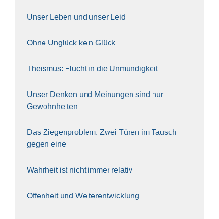
Unser Leben und unser Leid
Ohne Unglück kein Glück
The­is­mus: Flucht in die Unmün­dig­keit
Unser Den­ken und Mei­nun­gen sind nur
Gewohn­hei­ten
Das Zie­gen­pro­blem: Zwei Türen im Tausch
gegen eine
Wahr­heit ist nicht immer rela­tiv
Offen­heit und Wei­ter­ent­wick­lung