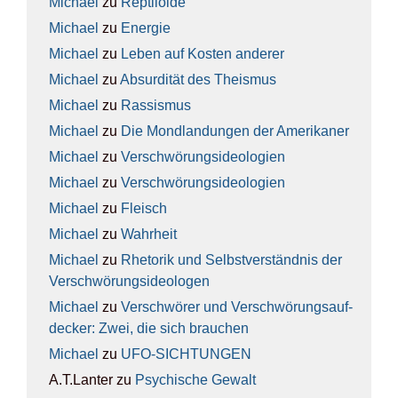
Michael
zu
Rep­ti­lo­ide
Michael
zu
Ener­gie
Michael
zu
Leben auf Kos­ten ande­rer
Michael
zu
Absur­di­tät des The­is­mus
Michael
zu
Ras­sis­mus
Michael
zu
Die Mond­lan­dun­gen der Ame­ri­ka­ner
Michael
zu
Ver­schwö­rungs­ideo­lo­gien
Michael
zu
Ver­schwö­rungs­ideo­lo­gien
Michael
zu
Fleisch
Michael
zu
Wahr­heit
Michael
zu
Rhe­to­rik und Selbst­ver­ständ­nis der
Ver­schwö­rungs­ideo­lo­gen
Michael
zu
Ver­schwö­rer und Ver­schwö­rungs­auf­
de­cker: Zwei, die sich brau­chen
Michael
zu
UFO-SICH­TUN­GEN
A.T.Lanter
zu
Psy­chi­sche Gewalt