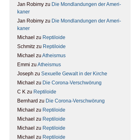
Jan Robimy
zu
Die Mond­lan­dun­gen der Ame­ri­
ka­ner
Jan Robimy
zu
Die Mond­lan­dun­gen der Ame­ri­
ka­ner
Michael
zu
Rep­ti­lo­ide
Schmitz
zu
Rep­ti­lo­ide
Michael
zu
Athe­is­mus
Emmi
zu
Athe­is­mus
Joseph
zu
Sexu­el­le Gewalt in der Kir­che
Michael
zu
Die Coro­na-Ver­schwö­rung
C K
zu
Rep­ti­lo­ide
Bernhard
zu
Die Coro­na-Ver­schwö­rung
Michael
zu
Rep­ti­lo­ide
Michael
zu
Rep­ti­lo­ide
Michael
zu
Rep­ti­lo­ide
Michael
zu
Rep­ti­lo­ide