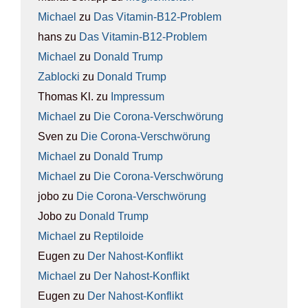
Michael
zu
Das Vit­amin-B12-Pro­blem
hans
zu
Das Vit­amin-B12-Pro­blem
Michael
zu
Donald Trump
Zablocki
zu
Donald Trump
Thomas Kl.
zu
Impres­sum
Michael
zu
Die Coro­na-Ver­schwö­rung
Sven
zu
Die Coro­na-Ver­schwö­rung
Michael
zu
Donald Trump
Michael
zu
Die Coro­na-Ver­schwö­rung
jobo
zu
Die Coro­na-Ver­schwö­rung
Jobo
zu
Donald Trump
Michael
zu
Rep­ti­lo­ide
Eugen
zu
Der Nah­ost-Kon­flikt
Michael
zu
Der Nah­ost-Kon­flikt
Eugen
zu
Der Nah­ost-Kon­flikt