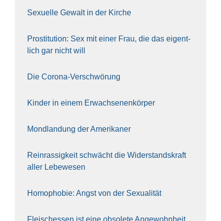
Sexu­el­le Gewalt in der Kir­che
Pro­sti­tu­ti­on: Sex mit einer Frau, die das eigent­
lich gar nicht will
Die Coro­na-Ver­schwö­rung
Kin­der in einem Erwach­se­nen­kör­per
Mond­lan­dung der Ame­ri­ka­ner
Rein­ras­sig­keit schwächt die Wider­stands­kraft
aller Lebe­we­sen
Homo­pho­bie: Angst von der Sexua­li­tät
Fleisch­essen ist eine obso­le­te An‍ge‍wohn‍heit