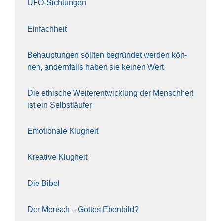
UFO-Sich­tun­gen
Ein­fach­heit
Behaup­tun­gen soll­ten begrün­det wer­den kön­
nen, andern­falls haben sie kei­nen Wert
Die ethi­sche Wei­ter­ent­wick­lung der Mensch­heit
ist ein Selbst­läu­fer
Emo­tio­na­le Klug­heit
Krea­ti­ve Klug­heit
Die Bibel
Der Mensch – Got­tes Eben­bild?