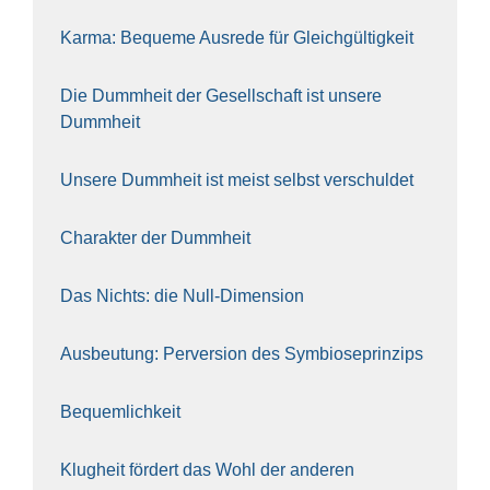
Kar­ma: Beque­me Aus­re­de für Gleich­gül­tig­keit
Die Dumm­heit der Gesell­schaft ist unse­re
Dumm­heit
Unse­re Dumm­heit ist meist selbst ver­schul­det
Cha­rak­ter der Dumm­heit
Das Nichts: die Null-Dimen­si­on
Aus­beu­tung: Per­ver­si­on des Sym­bio­se­prin­zips
Bequem­lich­keit
Klug­heit för­dert das Wohl der ande­ren