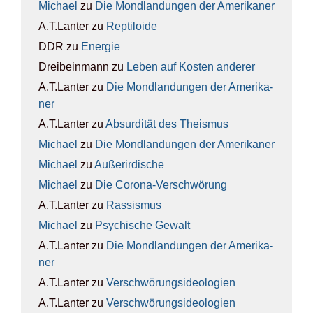
Michael
zu
Die Mond­lan­dun­gen der Ame­ri­ka­ner
A.T.Lanter
zu
Rep­ti­lo­ide
DDR
zu
Ener­gie
Dreibeinmann
zu
Leben auf Kos­ten ande­rer
A.T.Lanter
zu
Die Mond­lan­dun­gen der Ame­ri­ka­
ner
A.T.Lanter
zu
Absur­di­tät des The­is­mus
Michael
zu
Die Mond­lan­dun­gen der Ame­ri­ka­ner
Michael
zu
Außer­ir­di­sche
Michael
zu
Die Coro­na-Ver­schwö­rung
A.T.Lanter
zu
Ras­sis­mus
Michael
zu
Psy­chi­sche Gewalt
A.T.Lanter
zu
Die Mond­lan­dun­gen der Ame­ri­ka­
ner
A.T.Lanter
zu
Ver­schwö­rungs­ideo­lo­gien
A.T.Lanter
zu
Ver­schwö­rungs­ideo­lo­gien