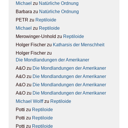
Michael
zu
Natür­li­che Ord­nung
Barbara
zu
Natür­li­che Ord­nung
PETR
zu
Rep­ti­lo­ide
Michael
zu
Rep­ti­lo­ide
Merowinger-Unhold
zu
Rep­ti­lo­ide
Holger Fischer
zu
Kathar­sis der Mensch­heit
Holger Fischer
zu
Die Mond­lan­dun­gen der Ame­ri­ka­ner
A&O
zu
Die Mond­lan­dun­gen der Ame­ri­ka­ner
A&O
zu
Die Mond­lan­dun­gen der Ame­ri­ka­ner
A&O
zu
Die Mond­lan­dun­gen der Ame­ri­ka­ner
A&O
zu
Die Mond­lan­dun­gen der Ame­ri­ka­ner
Michael Wolff
zu
Rep­ti­lo­ide
Potti
zu
Rep­ti­lo­ide
Potti
zu
Rep­ti­lo­ide
Potti
zu
Rep­ti­lo­ide