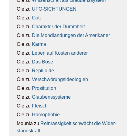
Ole
zu
Wis­sen­schaft als Glau­bens­sys­tem
Ole
zu
UFO-SICH­TUN­GEN
Ole
zu
Gott
Ole
zu
Cha­rak­ter der Dumm­heit
Ole
zu
Die Mond­lan­dun­gen der Ame­ri­ka­ner
Ole
zu
Kar­ma
Ole
zu
Leben auf Kos­ten ande­rer
Ole
zu
Das Böse
Ole
zu
Rep­ti­lo­ide
Ole
zu
Ver­schwö­rungs­ideo­lo­gien
Ole
zu
Pro­sti­tu­ti­on
Ole
zu
Glau­bens­sys­te­me
Ole
zu
Fleisch
Ole
zu
Homo­pho­bie
Mounia
zu
Rein­ras­sig­keit schwächt die Wider­
stands­kraft