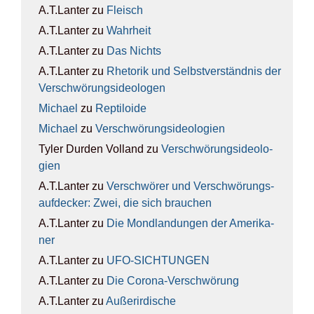
A.T.Lanter
zu
Fleisch
A.T.Lanter
zu
Wahr­heit
A.T.Lanter
zu
Das Nichts
A.T.Lanter
zu
Rhe­to­rik und Selbst­ver­ständ­nis der
Ver­schwö­rungs­ideo­lo­gen
Michael
zu
Rep­ti­lo­ide
Michael
zu
Ver­schwö­rungs­ideo­lo­gien
Tyler Durden Volland
zu
Ver­schwö­rungs­ideo­lo­
gien
A.T.Lanter
zu
Ver­schwö­rer und Ver­schwö­rungs­
auf­de­cker: Zwei, die sich brau­chen
A.T.Lanter
zu
Die Mond­lan­dun­gen der Ame­ri­ka­
ner
A.T.Lanter
zu
UFO-SICH­TUN­GEN
A.T.Lanter
zu
Die Coro­na-Ver­schwö­rung
A.T.Lanter
zu
Außer­ir­di­sche