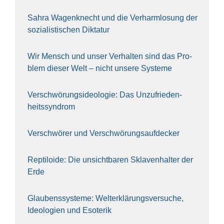
Sahra Wagen­knecht und die Ver­harm­lo­sung der
sozia­lis­ti­schen Dik­ta­tur
Wir Mensch und unser Ver­hal­ten sind das Pro­
blem die­ser Welt – nicht unse­re Sys‍te‍me
Ver­schwö­rungs­ideo­lo­gie: Das Unzufrieden­
heitssyndrom
Ver­schwö­rer und Verschwörungs­aufdecker
Rep­ti­lo­ide: Die unsicht­ba­ren Skla­ven­hal­ter der
Erde
Glau­bens­sys­te­me: Welt­erklä­rungs­ver­su­che,
Ideo­lo­gien und Eso­te­rik