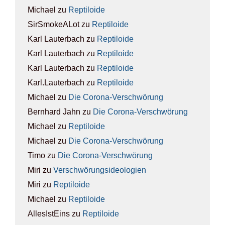
Michael
zu
Rep­ti­lo­ide
SirSmokeALot
zu
Rep­ti­lo­ide
Karl Lauterbach
zu
Rep­ti­lo­ide
Karl Lauterbach
zu
Rep­ti­lo­ide
Karl Lauterbach
zu
Rep­ti­lo­ide
Karl.Lauterbach
zu
Rep­ti­lo­ide
Michael
zu
Die Coro­na-Ver­schwö­rung
Bernhard Jahn
zu
Die Coro­na-Ver­schwö­rung
Michael
zu
Rep­ti­lo­ide
Michael
zu
Die Coro­na-Ver­schwö­rung
Timo
zu
Die Coro­na-Ver­schwö­rung
Miri
zu
Ver­schwö­rungs­ideo­lo­gien
Miri
zu
Rep­ti­lo­ide
Michael
zu
Rep­ti­lo­ide
AllesIstEins
zu
Rep­ti­lo­ide