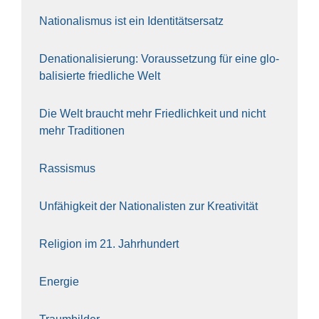
Natio­na­lis­mus ist ein Iden­ti­täts­er­satz
Dena­tio­na­li­sie­rung: Vor­aus­set­zung für eine glo­
ba­li­sier­te fried­li­che Welt
Die Welt braucht mehr Fried­lich­keit und nicht
mehr Tra­di­tio­nen
Ras­sis­mus
Unfä­hig­keit der Natio­na­lis­ten zur Krea­ti­vi­tät
Reli­gi­on im 21. Jahr­hun­dert
Ener­gie