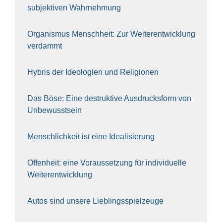
sub­jek­ti­ven Wahr­neh­mung
Orga­nis­mus Mensch­heit: Zur Wei­ter­ent­wick­lung
ver­dammt
Hybris der Ideo­lo­gien und Reli­gio­nen
Das Böse: Eine destruk­ti­ve Aus­drucks­form von
Unbe­wusst­sein
Mensch­lich­keit ist eine Idea­li­sie­rung
Offen­heit: eine Vor­aus­set­zung für indi­vi­du­el­le
Wei­ter­ent­wick­lung
Autos sind unse­re Lieb­lings­spiel­zeu­ge