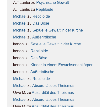
A.T.Lanter
zu
Psy­chi­sche Gewalt
A.T.Lantis
zu
Rep­ti­lo­ide
Michael
zu
Rep­ti­lo­ide
Michael
zu
Das Böse
Michael
zu
Sexu­el­le Gewalt in der Kir­che
Michael
zu
Außer­ir­di­sche
kenobi
zu
Sexu­el­le Gewalt in der Kir­che
kenobi
zu
Rep­ti­lo­ide
kenobi
zu
Das Böse
kenobi
zu
Kin­der in einem Erwach­se­nen­kör­per
kenobi
zu
Außer­ir­di­sche
Michael
zu
Rep­ti­lo­ide
Michael
zu
Absur­di­tät des The­is­mus
Uwe M.
zu
Absur­di­tät des The­is­mus
Michael
zu
Absur­di­tät des The­is­mus
Uwe M.
zu
Absur­di­tät des The­is­mus