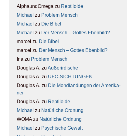
AlphaundOmega
zu
Rep­ti­lo­ide
Michael
zu
Pro­blem Mensch
Michael
zu
Die Bibel
Michael
zu
Der Mensch – Got­tes Eben­bild?
marcel
zu
Die Bibel
marcel
zu
Der Mensch – Got­tes Eben­bild?
Ina
zu
Pro­blem Mensch
Douglas A.
zu
Außer­ir­di­sche
Douglas A.
zu
UFO-SICH­TUN­GEN
Douglas A.
zu
Die Mond­lan­dun­gen der Ame­ri­ka­
ner
Douglas A.
zu
Rep­ti­lo­ide
Michael
zu
Natür­li­che Ord­nung
WOMA
zu
Natür­li­che Ord­nung
Michael
zu
Psy­chi­sche Gewalt