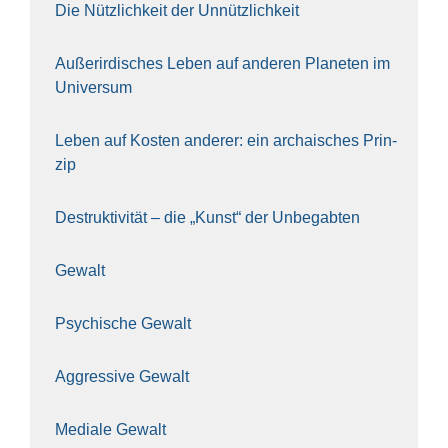
Die Nütz­lich­keit der Unnütz­lich­keit
Außer­ir­di­sches Leben auf ande­ren Pla­ne­ten im
Uni­ver­sum
Leben auf Kos­ten ande­rer: ein archai­sches Prin­
zip
Destruk­ti­vi­tät – die „Kunst“ der Unbe­gab­ten
Gewalt
Psy­chi­sche Gewalt
Aggres­si­ve Gewalt
Media­le Gewalt