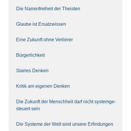
Die Nar­ren­frei­heit der The­is­ten
Glau­be ist Ersatz­wis­sen
Eine Zukunft ohne Ver­lie­rer
Bür­ger­lich­keit
Star­res Den­ken
Kri­tik am eige­nen Den­ken
Die Zukunft der Mensch­heit darf nicht sys­tem­ge­
steu­ert sein
Die Sys­te­me der Welt sind unse­re Erfin­dun­gen