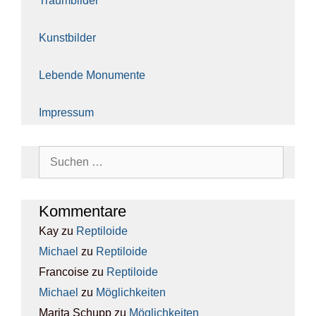
Traum­bil­der
Kunst­bil­der
Leben­de Monu­men­te
Impres­sum
Suchen
nach:
Kom­men­ta­re
Kay
zu
Rep­ti­lo­ide
Michael
zu
Rep­ti­lo­ide
Francoise
zu
Rep­ti­lo­ide
Michael
zu
Mög­lich­kei­ten
Marita Schupp
zu
Mög­lich­kei­ten