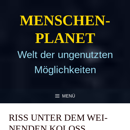
Zum
Inhalt
MEN­SCHEN­
springen
PLA­NET
Welt der ungenutzten
Möglichkeiten
MENÜ
RISS UNTER DEM WEI­
NEN­DEN KOLOSS