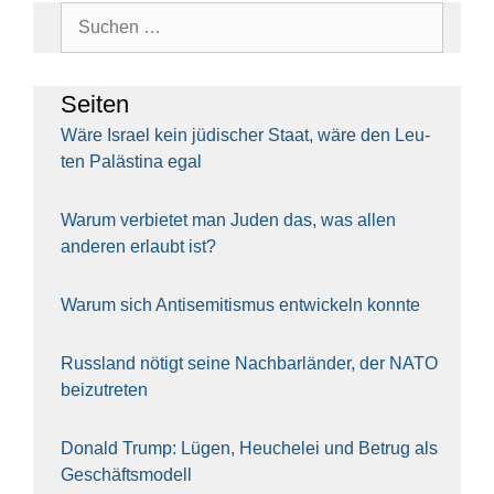
Suchen
nach:
Sei­ten
Wäre Isra­el kein jüdi­scher Staat, wäre den Leu­
ten Paläs­ti­na egal
War­um ver­bie­tet man Juden das, was allen
ande­ren erlaubt ist?
War­um sich Anti­se­mi­tis­mus ent­wi­ckeln konn­te
Russ­land nötigt sei­ne Nach­bar­län­der, der NATO
bei­zu­tre­ten
Donald Trump: Lügen, Heu­che­lei und Betrug als
Geschäfts­mo­dell