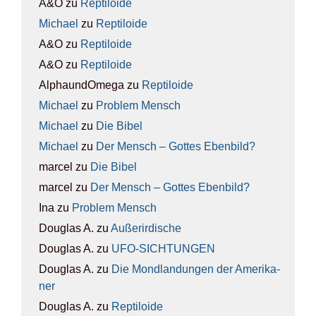
A&O
zu
Rep­ti­lo­ide
Michael
zu
Rep­ti­lo­ide
A&O
zu
Rep­ti­lo­ide
A&O
zu
Rep­ti­lo­ide
AlphaundOmega
zu
Rep­ti­lo­ide
Michael
zu
Pro­blem Mensch
Michael
zu
Die Bibel
Michael
zu
Der Mensch – Got­tes Eben­bild?
marcel
zu
Die Bibel
marcel
zu
Der Mensch – Got­tes Eben­bild?
Ina
zu
Pro­blem Mensch
Douglas A.
zu
Außer­ir­di­sche
Douglas A.
zu
UFO-SICH­TUN­GEN
Douglas A.
zu
Die Mond­lan­dun­gen der Ame­ri­ka­
ner
Douglas A.
zu
Rep­ti­lo­ide