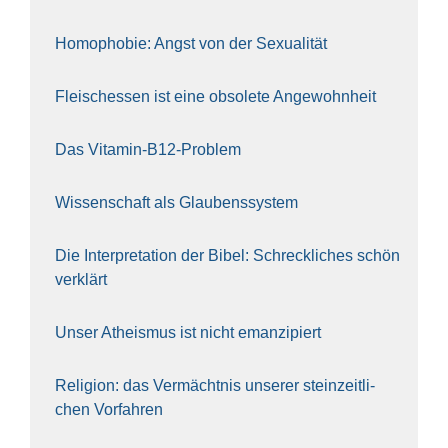
Homo­pho­bie: Angst von der Sexua­li­tät
Fleisch­essen ist eine obso­le­te An‍ge‍wohn‍heit
Das Vit­amin-B12-Pro­blem
Wis­sen­schaft als Glau­bens­sys­tem
Die Inter­pre­ta­ti­on der Bibel: Schreck­li­ches schön
ver­klärt
Unser Athe­is­mus ist nicht eman­zi­piert
Reli­gi­on: das Ver­mächt­nis unse­rer stein­zeit­li­
chen Vor­fah­ren