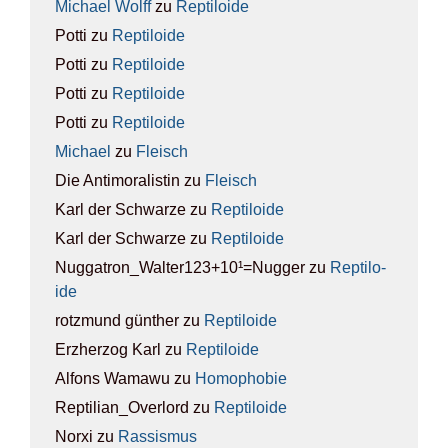
Michael Wolff
zu
Rep­ti­lo­ide
Potti
zu
Rep­ti­lo­ide
Potti
zu
Rep­ti­lo­ide
Potti
zu
Rep­ti­lo­ide
Potti
zu
Rep­ti­lo­ide
Michael
zu
Fleisch
Die Antimoralistin
zu
Fleisch
Karl der Schwarze
zu
Rep­ti­lo­ide
Karl der Schwarze
zu
Rep­ti­lo­ide
Nuggatron_Walter123+10¹=Nugger
zu
Rep­ti­lo­
ide
rotzmund günther
zu
Rep­ti­lo­ide
Erzherzog Karl
zu
Rep­ti­lo­ide
Alfons Wamawu
zu
Homo­pho­bie
Reptilian_Overlord
zu
Rep­ti­lo­ide
Norxi
zu
Ras­sis­mus