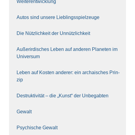
Wei­ter­ent­wick­lung
Autos sind unse­re Lieb­lings­spiel­zeu­ge
Die Nütz­lich­keit der Unnütz­lich­keit
Außer­ir­di­sches Leben auf ande­ren Pla­ne­ten im
Uni­ver­sum
Leben auf Kos­ten ande­rer: ein archai­sches Prin­
zip
Destruk­ti­vi­tät – die „Kunst“ der Unbe­gab­ten
Gewalt
Psy­chi­sche Gewalt