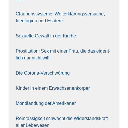
Glau­bens­sys­te­me: Welt­erklä­rungs­ver­su­che,
Ideo­lo­gien und Eso­te­rik
Sexu­el­le Gewalt in der Kir­che
Pro­sti­tu­ti­on: Sex mit einer Frau, die das eigent­
lich gar nicht will
Die Coro­na-Ver­schwö­rung
Kin­der in einem Erwach­se­nen­kör­per
Mond­lan­dung der Ame­ri­ka­ner
Rein­ras­sig­keit schwächt die Wider­stands­kraft
aller Lebe­we­sen