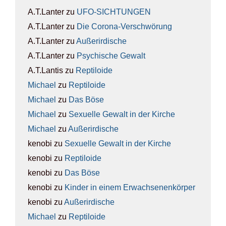
A.T.Lanter
zu
UFO-SICH­TUN­GEN
A.T.Lanter
zu
Die Coro­na-Ver­schwö­rung
A.T.Lanter
zu
Außer­ir­di­sche
A.T.Lanter
zu
Psy­chi­sche Gewalt
A.T.Lantis
zu
Rep­ti­lo­ide
Michael
zu
Rep­ti­lo­ide
Michael
zu
Das Böse
Michael
zu
Sexu­el­le Gewalt in der Kir­che
Michael
zu
Außer­ir­di­sche
kenobi
zu
Sexu­el­le Gewalt in der Kir­che
kenobi
zu
Rep­ti­lo­ide
kenobi
zu
Das Böse
kenobi
zu
Kin­der in einem Erwach­se­nen­kör­per
kenobi
zu
Außer­ir­di­sche
Michael
zu
Rep­ti­lo­ide