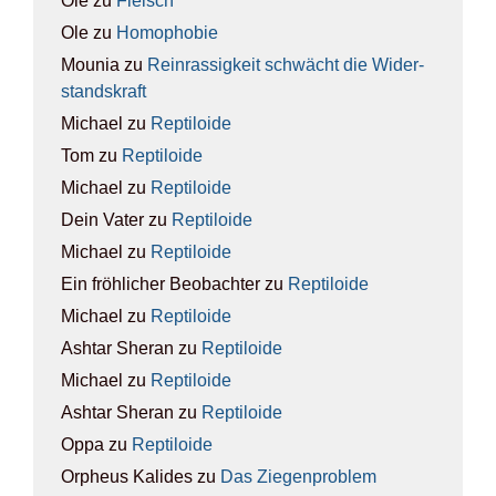
Ole
zu
Fleisch
Ole
zu
Homo­pho­bie
Mounia
zu
Rein­ras­sig­keit schwächt die Wider­
stands­kraft
Michael
zu
Rep­ti­lo­ide
Tom
zu
Rep­ti­lo­ide
Michael
zu
Rep­ti­lo­ide
Dein Vater
zu
Rep­ti­lo­ide
Michael
zu
Rep­ti­lo­ide
Ein fröhlicher Beobachter
zu
Rep­ti­lo­ide
Michael
zu
Rep­ti­lo­ide
Ashtar Sheran
zu
Rep­ti­lo­ide
Michael
zu
Rep­ti­lo­ide
Ashtar Sheran
zu
Rep­ti­lo­ide
Oppa
zu
Rep­ti­lo­ide
Orpheus Kalides
zu
Das Zie­gen­pro­blem