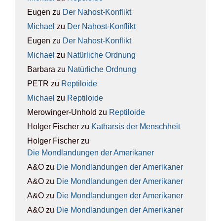
Eugen
zu
Der Nah­ost-Kon­flikt
Michael
zu
Der Nah­ost-Kon­flikt
Eugen
zu
Der Nah­ost-Kon­flikt
Michael
zu
Natür­li­che Ord­nung
Barbara
zu
Natür­li­che Ord­nung
PETR
zu
Rep­ti­lo­ide
Michael
zu
Rep­ti­lo­ide
Merowinger-Unhold
zu
Rep­ti­lo­ide
Holger Fischer
zu
Kathar­sis der Mensch­heit
Holger Fischer
zu
Die Mond­lan­dun­gen der Ame­ri­ka­ner
A&O
zu
Die Mond­lan­dun­gen der Ame­ri­ka­ner
A&O
zu
Die Mond­lan­dun­gen der Ame­ri­ka­ner
A&O
zu
Die Mond­lan­dun­gen der Ame­ri­ka­ner
A&O
zu
Die Mond­lan­dun­gen der Ame­ri­ka­ner