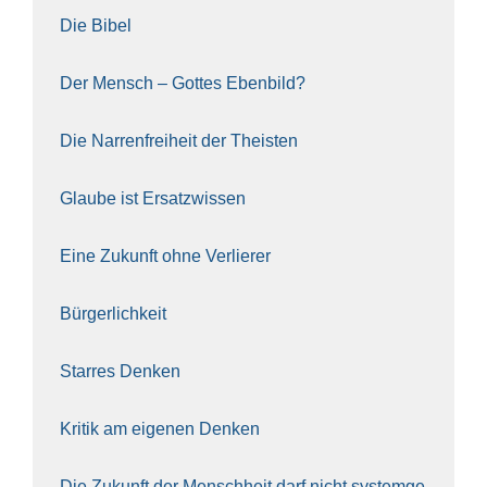
Die Bibel
Der Mensch – Got­tes Eben­bild?
Die Nar­ren­frei­heit der The­is­ten
Glau­be ist Ersatz­wis­sen
Eine Zukunft ohne Ver­lie­rer
Bür­ger­lich­keit
Star­res Den­ken
Kri­tik am eige­nen Den­ken
Die Zukunft der Mensch­heit darf nicht sys­tem­ge­