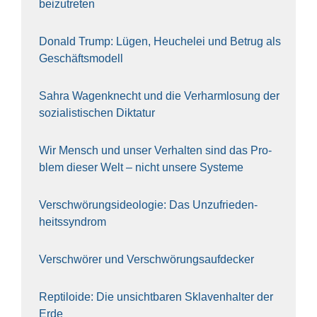
bei­zu­tre­ten
Donald Trump: Lügen, Heu­che­lei und Betrug als
Geschäfts­mo­dell
Sahra Wagen­knecht und die Ver­harm­lo­sung der
sozia­lis­ti­schen Dik­ta­tur
Wir Mensch und unser Ver­hal­ten sind das Pro­
blem die­ser Welt – nicht unse­re Sys‍te‍me
Ver­schwö­rungs­ideo­lo­gie: Das Unzufrieden­
heitssyndrom
Ver­schwö­rer und Verschwörungs­aufdecker
Rep­ti­lo­ide: Die unsicht­ba­ren Skla­ven­hal­ter der
Erde