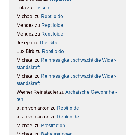
Lola
zu
Fleisch
Michael
zu
Rep­ti­lo­ide
Mendez
zu
Rep­ti­lo­ide
Mendez
zu
Rep­ti­lo­ide
Joseph
zu
Die Bibel
Lux Birb
zu
Rep­ti­lo­ide
Michael
zu
Rein­ras­sig­keit schwächt die Wider­
stands­kraft
Michael
zu
Rein­ras­sig­keit schwächt die Wider­
stands­kraft
Werner Reinstadler
zu
Archai­sche Gewohn­hei­
ten
atlan von arkon
zu
Rep­ti­lo­ide
atlan von arkon
zu
Rep­ti­lo­ide
Michael
zu
Pro­sti­tu­ti­on
Michael
zu
Behaup­tun­gen