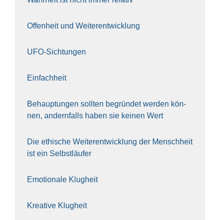
Offen­heit und Wei­ter­ent­wick­lung
UFO-Sich­tun­gen
Ein­fach­heit
Behaup­tun­gen soll­ten begrün­det wer­den kön­
nen, andern­falls haben sie kei­nen Wert
Die ethi­sche Wei­ter­ent­wick­lung der Mensch­heit
ist ein Selbst­läu­fer
Emo­tio­na­le Klug­heit
Krea­ti­ve Klug­heit