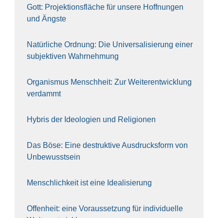
Gott: Pro­jek­ti­ons­flä­che für unse­re Hoff­nun­gen
und Ängs­te
Natür­li­che Ord­nung: Die Uni­ver­sa­li­sie­rung einer
sub­jek­ti­ven Wahr­neh­mung
Orga­nis­mus Mensch­heit: Zur Wei­ter­ent­wick­lung
ver­dammt
Hybris der Ideo­lo­gien und Reli­gio­nen
Das Böse: Eine destruk­ti­ve Aus­drucks­form von
Unbe­wusst­sein
Mensch­lich­keit ist eine Idea­li­sie­rung
Offen­heit: eine Vor­aus­set­zung für indi­vi­du­el­le