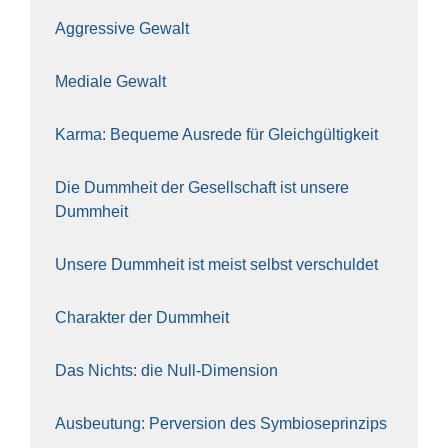
Aggres­si­ve Gewalt
Media­le Gewalt
Kar­ma: Beque­me Aus­re­de für Gleich­gül­tig­keit
Die Dumm­heit der Gesell­schaft ist unse­re
Dumm­heit
Unse­re Dumm­heit ist meist selbst ver­schul­det
Cha­rak­ter der Dumm­heit
Das Nichts: die Null-Dimen­si­on
Aus­beu­tung: Per­ver­si­on des Sym­bio­se­prin­zips