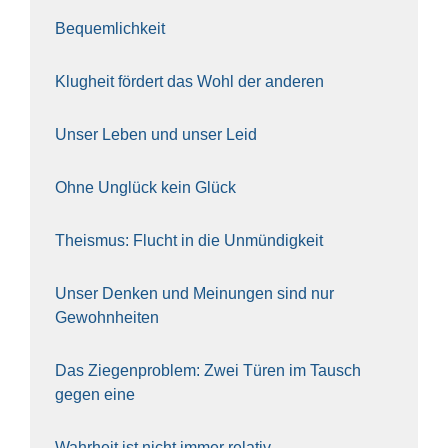
Bequem­lich­keit
Klug­heit för­dert das Wohl der ande­ren
Unser Leben und unser Leid
Ohne Unglück kein Glück
The­is­mus: Flucht in die Unmün­dig­keit
Unser Den­ken und Mei­nun­gen sind nur
Gewohn­hei­ten
Das Zie­gen­pro­blem: Zwei Türen im Tausch
gegen eine
Wahr­heit ist nicht immer rela­tiv