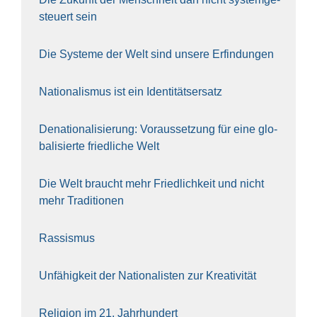
steu­ert sein
Die Sys­te­me der Welt sind unse­re Erfin­dun­gen
Natio­na­lis­mus ist ein Iden­ti­täts­er­satz
Dena­tio­na­li­sie­rung: Vor­aus­set­zung für eine glo­
ba­li­sier­te fried­li­che Welt
Die Welt braucht mehr Fried­lich­keit und nicht
mehr Tra­di­tio­nen
Ras­sis­mus
Unfä­hig­keit der Natio­na­lis­ten zur Krea­ti­vi­tät
Reli­gi­on im 21. Jahr­hun­dert