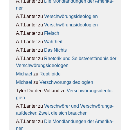
A.T.Lanter
zu
Die Mond­lan­dun­gen der Ame­ri­ka­
ner
A.T.Lanter
zu
Ver­schwö­rungs­ideo­lo­gien
A.T.Lanter
zu
Ver­schwö­rungs­ideo­lo­gien
A.T.Lanter
zu
Fleisch
A.T.Lanter
zu
Wahr­heit
A.T.Lanter
zu
Das Nichts
A.T.Lanter
zu
Rhe­to­rik und Selbst­ver­ständ­nis der
Ver­schwö­rungs­ideo­lo­gen
Michael
zu
Rep­ti­lo­ide
Michael
zu
Ver­schwö­rungs­ideo­lo­gien
Tyler Durden Volland
zu
Ver­schwö­rungs­ideo­lo­
gien
A.T.Lanter
zu
Ver­schwö­rer und Ver­schwö­rungs­
auf­de­cker: Zwei, die sich brau­chen
A.T.Lanter
zu
Die Mond­lan­dun­gen der Ame­ri­ka­
ner