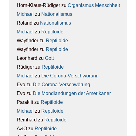
Horn-Klaus-Rüdiger
zu
Orga­nis­mus Mensch­heit
Michael
zu
Natio­na­lis­mus
Roland
zu
Natio­na­lis­mus
Michael
zu
Rep­ti­lo­ide
Wayfinder
zu
Rep­ti­lo­ide
Wayfinder
zu
Rep­ti­lo­ide
Leonhard
zu
Gott
Rüdiger
zu
Rep­ti­lo­ide
Michael
zu
Die Coro­na-Ver­schwö­rung
Evo
zu
Die Coro­na-Ver­schwö­rung
Evo
zu
Die Mond­lan­dun­gen der Ame­ri­ka­ner
Paraklit
zu
Rep­ti­lo­ide
Michael
zu
Rep­ti­lo­ide
Reinhard
zu
Rep­ti­lo­ide
A&O
zu
Rep­ti­lo­ide