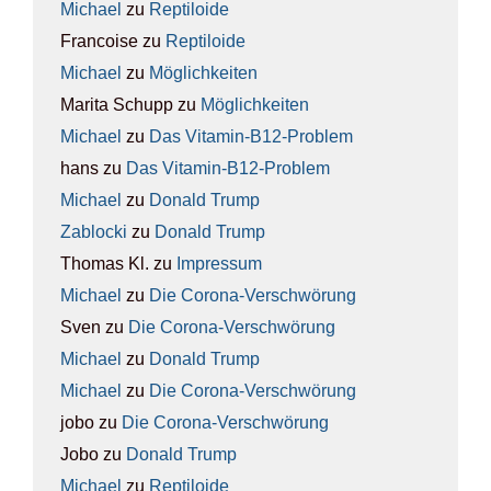
Michael
zu
Rep­ti­lo­ide
Francoise
zu
Rep­ti­lo­ide
Michael
zu
Mög­lich­kei­ten
Marita Schupp
zu
Mög­lich­kei­ten
Michael
zu
Das Vit­amin-B12-Pro­blem
hans
zu
Das Vit­amin-B12-Pro­blem
Michael
zu
Donald Trump
Zablocki
zu
Donald Trump
Thomas Kl.
zu
Impres­sum
Michael
zu
Die Coro­na-Ver­schwö­rung
Sven
zu
Die Coro­na-Ver­schwö­rung
Michael
zu
Donald Trump
Michael
zu
Die Coro­na-Ver­schwö­rung
jobo
zu
Die Coro­na-Ver­schwö­rung
Jobo
zu
Donald Trump
Michael
zu
Rep­ti­lo­ide