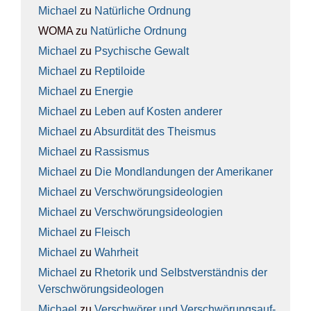
Michael
zu
Natür­li­che Ord­nung
WOMA
zu
Natür­li­che Ord­nung
Michael
zu
Psy­chi­sche Gewalt
Michael
zu
Rep­ti­lo­ide
Michael
zu
Ener­gie
Michael
zu
Leben auf Kos­ten ande­rer
Michael
zu
Absur­di­tät des The­is­mus
Michael
zu
Ras­sis­mus
Michael
zu
Die Mond­lan­dun­gen der Ame­ri­ka­ner
Michael
zu
Ver­schwö­rungs­ideo­lo­gien
Michael
zu
Ver­schwö­rungs­ideo­lo­gien
Michael
zu
Fleisch
Michael
zu
Wahr­heit
Michael
zu
Rhe­to­rik und Selbst­ver­ständ­nis der
Ver­schwö­rungs­ideo­lo­gen
Michael
zu
Ver­schwö­rer und Ver­schwö­rungs­auf­