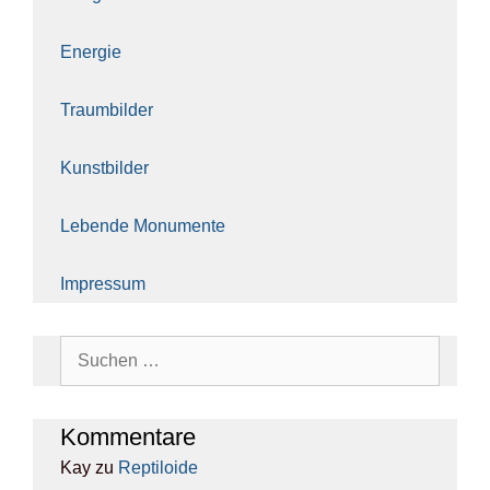
Ener­gie
Traum­bil­der
Kunst­bil­der
Leben­de Monu­men­te
Impres­sum
Suchen
nach:
Kom­men­ta­re
Kay
zu
Rep­ti­lo­ide