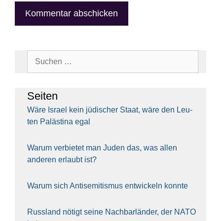
Suchen
nach:
Sei­ten
Wäre Isra­el kein jüdi­scher Staat, wäre den Leu­
ten Paläs­ti­na egal
War­um ver­bie­tet man Juden das, was allen
ande­ren erlaubt ist?
War­um sich Anti­se­mi­tis­mus ent­wi­ckeln konn­te
Russ­land nötigt sei­ne Nach­bar­län­der, der NATO