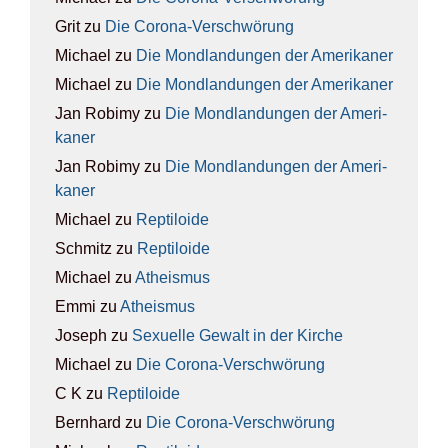
Grit
zu
Die Coro­na-Ver­schwö­rung
Michael
zu
Die Mond­lan­dun­gen der Ame­ri­ka­ner
Michael
zu
Die Mond­lan­dun­gen der Ame­ri­ka­ner
Jan Robimy
zu
Die Mond­lan­dun­gen der Ame­ri­
ka­ner
Jan Robimy
zu
Die Mond­lan­dun­gen der Ame­ri­
ka­ner
Michael
zu
Rep­ti­lo­ide
Schmitz
zu
Rep­ti­lo­ide
Michael
zu
Athe­is­mus
Emmi
zu
Athe­is­mus
Joseph
zu
Sexu­el­le Gewalt in der Kir­che
Michael
zu
Die Coro­na-Ver­schwö­rung
C K
zu
Rep­ti­lo­ide
Bernhard
zu
Die Coro­na-Ver­schwö­rung