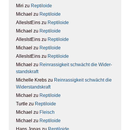
Miri
zu
Rep­ti­lo­ide
Michael
zu
Rep­ti­lo­ide
AllesIstEins
zu
Rep­ti­lo­ide
Michael
zu
Rep­ti­lo­ide
AllesIstEins
zu
Rep­ti­lo­ide
Michael
zu
Rep­ti­lo­ide
AllesIstEins
zu
Rep­ti­lo­ide
Michael
zu
Rein­ras­sig­keit schwächt die Wider­
stands­kraft
Michelle Krebs
zu
Rein­ras­sig­keit schwächt die
Wider­stands­kraft
Michael
zu
Rep­ti­lo­ide
Turtle
zu
Rep­ti­lo­ide
Michael
zu
Fleisch
Michael
zu
Rep­ti­lo­ide
Hans Jonas
zu
Rep­ti­lo­ide