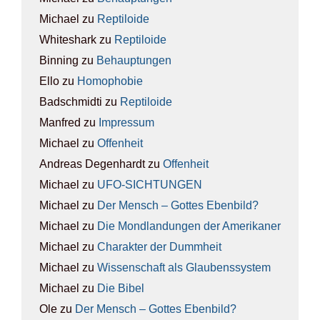
Michael
zu
Rep­ti­lo­ide
Whiteshark
zu
Rep­ti­lo­ide
Binning
zu
Behaup­tun­gen
Ello
zu
Homo­pho­bie
Badschmidti
zu
Rep­ti­lo­ide
Manfred
zu
Impres­sum
Michael
zu
Offen­heit
Andreas Degenhardt
zu
Offen­heit
Michael
zu
UFO-SICH­TUN­GEN
Michael
zu
Der Mensch – Got­tes Eben­bild?
Michael
zu
Die Mond­lan­dun­gen der Ame­ri­ka­ner
Michael
zu
Cha­rak­ter der Dumm­heit
Michael
zu
Wis­sen­schaft als Glau­bens­sys­tem
Michael
zu
Die Bibel
Ole
zu
Der Mensch – Got­tes Eben­bild?