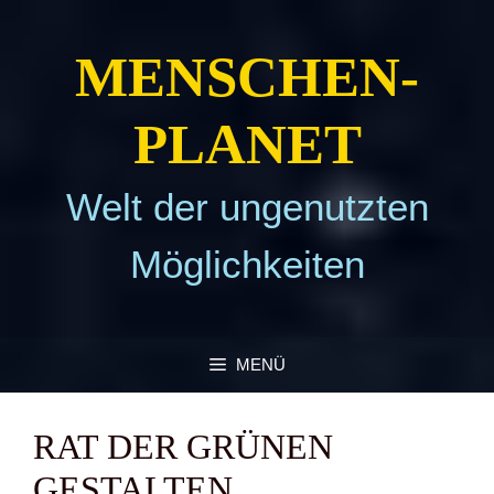
Zum
Inhalt
MEN­SCHEN­
springen
PLA­NET
Welt der ungenutzten
Möglichkeiten
MENÜ
RAT DER GRÜ­NEN
GESTAL­TEN