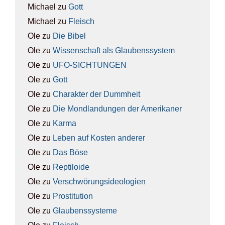
Michael
zu
Gott
Michael
zu
Fleisch
Ole
zu
Die Bibel
Ole
zu
Wis­sen­schaft als Glau­bens­sys­tem
Ole
zu
UFO-SICH­TUN­GEN
Ole
zu
Gott
Ole
zu
Cha­rak­ter der Dumm­heit
Ole
zu
Die Mond­lan­dun­gen der Ame­ri­ka­ner
Ole
zu
Kar­ma
Ole
zu
Leben auf Kos­ten ande­rer
Ole
zu
Das Böse
Ole
zu
Rep­ti­lo­ide
Ole
zu
Ver­schwö­rungs­ideo­lo­gien
Ole
zu
Pro­sti­tu­ti­on
Ole
zu
Glau­bens­sys­te­me