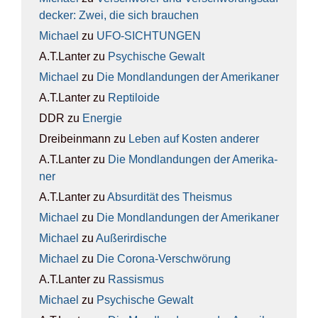
de­cker: Zwei, die sich brau­chen
Michael
zu
UFO-SICH­TUN­GEN
A.T.Lanter
zu
Psy­chi­sche Gewalt
Michael
zu
Die Mond­lan­dun­gen der Ame­ri­ka­ner
A.T.Lanter
zu
Rep­ti­lo­ide
DDR
zu
Ener­gie
Dreibeinmann
zu
Leben auf Kos­ten ande­rer
A.T.Lanter
zu
Die Mond­lan­dun­gen der Ame­ri­ka­
ner
A.T.Lanter
zu
Absur­di­tät des The­is­mus
Michael
zu
Die Mond­lan­dun­gen der Ame­ri­ka­ner
Michael
zu
Außer­ir­di­sche
Michael
zu
Die Coro­na-Ver­schwö­rung
A.T.Lanter
zu
Ras­sis­mus
Michael
zu
Psy­chi­sche Gewalt