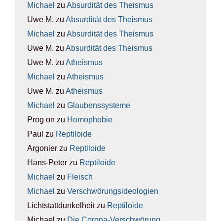
Michael
zu
Absur­di­tät des The­is­mus
Uwe M.
zu
Absur­di­tät des The­is­mus
Michael
zu
Absur­di­tät des The­is­mus
Uwe M.
zu
Absur­di­tät des The­is­mus
Uwe M.
zu
Athe­is­mus
Michael
zu
Athe­is­mus
Uwe M.
zu
Athe­is­mus
Michael
zu
Glau­bens­sys­te­me
Prog on
zu
Homo­pho­bie
Paul
zu
Rep­ti­lo­ide
Argonier
zu
Rep­ti­lo­ide
Hans-Peter
zu
Rep­ti­lo­ide
Michael
zu
Fleisch
Michael
zu
Ver­schwö­rungs­ideo­lo­gien
Lichtstattdunkelheit
zu
Rep­ti­lo­ide
Michael
zu
Die Coro­na-Ver­schwö­rung