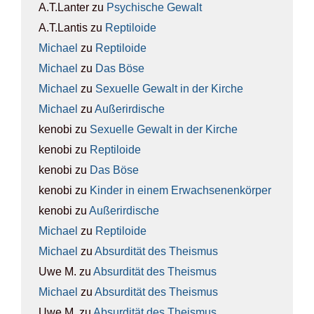
A.T.Lanter
zu
Psy­chi­sche Gewalt
A.T.Lantis
zu
Rep­ti­lo­ide
Michael
zu
Rep­ti­lo­ide
Michael
zu
Das Böse
Michael
zu
Sexu­el­le Gewalt in der Kir­che
Michael
zu
Außer­ir­di­sche
kenobi
zu
Sexu­el­le Gewalt in der Kir­che
kenobi
zu
Rep­ti­lo­ide
kenobi
zu
Das Böse
kenobi
zu
Kin­der in einem Erwach­se­nen­kör­per
kenobi
zu
Außer­ir­di­sche
Michael
zu
Rep­ti­lo­ide
Michael
zu
Absur­di­tät des The­is­mus
Uwe M.
zu
Absur­di­tät des The­is­mus
Michael
zu
Absur­di­tät des The­is­mus
Uwe M.
zu
Absur­di­tät des The­is­mus