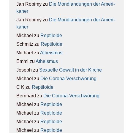
Jan Robimy
zu
Die Mond­lan­dun­gen der Ame­ri­
ka­ner
Jan Robimy
zu
Die Mond­lan­dun­gen der Ame­ri­
ka­ner
Michael
zu
Rep­ti­lo­ide
Schmitz
zu
Rep­ti­lo­ide
Michael
zu
Athe­is­mus
Emmi
zu
Athe­is­mus
Joseph
zu
Sexu­el­le Gewalt in der Kir­che
Michael
zu
Die Coro­na-Ver­schwö­rung
C K
zu
Rep­ti­lo­ide
Bernhard
zu
Die Coro­na-Ver­schwö­rung
Michael
zu
Rep­ti­lo­ide
Michael
zu
Rep­ti­lo­ide
Michael
zu
Rep­ti­lo­ide
Michael
zu
Rep­ti­lo­ide