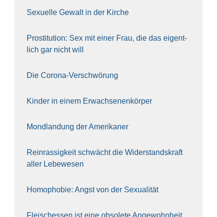
Sexu­el­le Gewalt in der Kir­che
Pro­sti­tu­ti­on: Sex mit einer Frau, die das eigent­
lich gar nicht will
Die Coro­na-Ver­schwö­rung
Kin­der in einem Erwach­se­nen­kör­per
Mond­lan­dung der Ame­ri­ka­ner
Rein­ras­sig­keit schwächt die Wider­stands­kraft
aller Lebe­we­sen
Homo­pho­bie: Angst von der Sexua­li­tät
Fleisch­essen ist eine obso­le­te An‍ge‍wohn‍heit