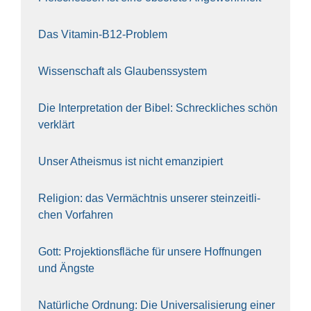
Das Vit­amin-B12-Pro­blem
Wis­sen­schaft als Glau­bens­sys­tem
Die Inter­pre­ta­ti­on der Bibel: Schreck­li­ches schön
ver­klärt
Unser Athe­is­mus ist nicht eman­zi­piert
Reli­gi­on: das Ver­mächt­nis unse­rer stein­zeit­li­
chen Vor­fah­ren
Gott: Pro­jek­ti­ons­flä­che für unse­re Hoff­nun­gen
und Ängs­te
Natür­li­che Ord­nung: Die Uni­ver­sa­li­sie­rung einer