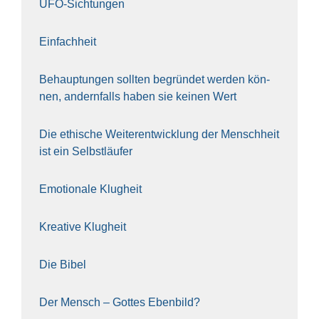
UFO-Sich­tun­gen
Ein­fach­heit
Behaup­tun­gen soll­ten begrün­det wer­den kön­
nen, andern­falls haben sie kei­nen Wert
Die ethi­sche Wei­ter­ent­wick­lung der Mensch­heit
ist ein Selbst­läu­fer
Emo­tio­na­le Klug­heit
Krea­ti­ve Klug­heit
Die Bibel
Der Mensch – Got­tes Eben­bild?