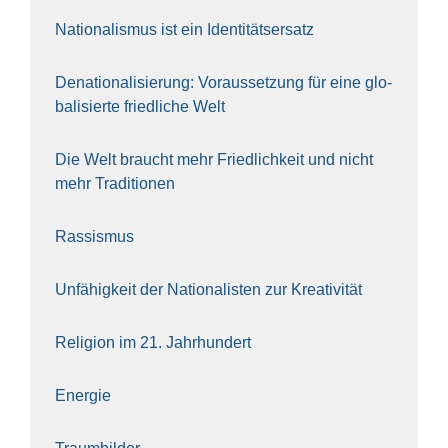
Natio­na­lis­mus ist ein Iden­ti­täts­er­satz
Dena­tio­na­li­sie­rung: Vor­aus­set­zung für eine glo­
ba­li­sier­te fried­li­che Welt
Die Welt braucht mehr Fried­lich­keit und nicht
mehr Tra­di­tio­nen
Ras­sis­mus
Unfä­hig­keit der Natio­na­lis­ten zur Krea­ti­vi­tät
Reli­gi­on im 21. Jahr­hun­dert
Ener­gie