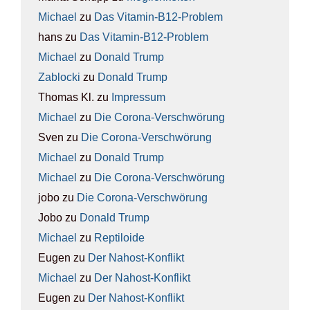
Michael
zu
Das Vit­amin-B12-Pro­blem
hans
zu
Das Vit­amin-B12-Pro­blem
Michael
zu
Donald Trump
Zablocki
zu
Donald Trump
Thomas Kl.
zu
Impres­sum
Michael
zu
Die Coro­na-Ver­schwö­rung
Sven
zu
Die Coro­na-Ver­schwö­rung
Michael
zu
Donald Trump
Michael
zu
Die Coro­na-Ver­schwö­rung
jobo
zu
Die Coro­na-Ver­schwö­rung
Jobo
zu
Donald Trump
Michael
zu
Rep­ti­lo­ide
Eugen
zu
Der Nah­ost-Kon­flikt
Michael
zu
Der Nah­ost-Kon­flikt
Eugen
zu
Der Nah­ost-Kon­flikt