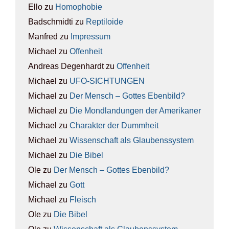
Ello
zu
Homo­pho­bie
Badschmidti
zu
Rep­ti­lo­ide
Manfred
zu
Impres­sum
Michael
zu
Offen­heit
Andreas Degenhardt
zu
Offen­heit
Michael
zu
UFO-SICH­TUN­GEN
Michael
zu
Der Mensch – Got­tes Eben­bild?
Michael
zu
Die Mond­lan­dun­gen der Ame­ri­ka­ner
Michael
zu
Cha­rak­ter der Dumm­heit
Michael
zu
Wis­sen­schaft als Glau­bens­sys­tem
Michael
zu
Die Bibel
Ole
zu
Der Mensch – Got­tes Eben­bild?
Michael
zu
Gott
Michael
zu
Fleisch
Ole
zu
Die Bibel