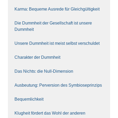
Kar­ma: Beque­me Aus­re­de für Gleich­gül­tig­keit
Die Dumm­heit der Gesell­schaft ist unse­re
Dumm­heit
Unse­re Dumm­heit ist meist selbst ver­schul­det
Cha­rak­ter der Dumm­heit
Das Nichts: die Null-Dimen­si­on
Aus­beu­tung: Per­ver­si­on des Sym­bio­se­prin­zips
Bequem­lich­keit
Klug­heit för­dert das Wohl der ande­ren