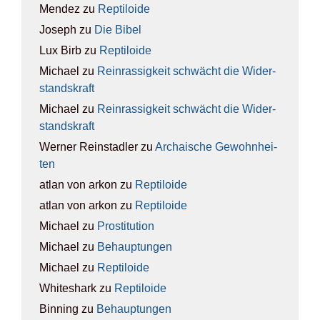
Mendez
zu
Rep­ti­lo­ide
Joseph
zu
Die Bibel
Lux Birb
zu
Rep­ti­lo­ide
Michael
zu
Rein­ras­sig­keit schwächt die Wider­
stands­kraft
Michael
zu
Rein­ras­sig­keit schwächt die Wider­
stands­kraft
Werner Reinstadler
zu
Archai­sche Gewohn­hei­
ten
atlan von arkon
zu
Rep­ti­lo­ide
atlan von arkon
zu
Rep­ti­lo­ide
Michael
zu
Pro­sti­tu­ti­on
Michael
zu
Behaup­tun­gen
Michael
zu
Rep­ti­lo­ide
Whiteshark
zu
Rep­ti­lo­ide
Binning
zu
Behaup­tun­gen