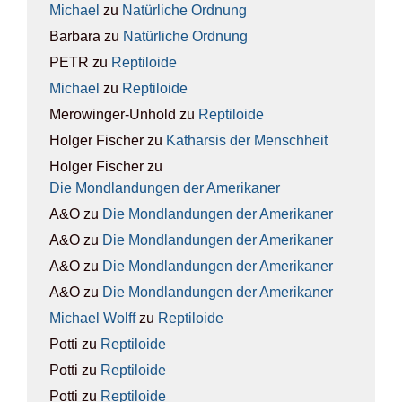
Michael
zu
Natür­li­che Ord­nung
Barbara
zu
Natür­li­che Ord­nung
PETR
zu
Rep­ti­lo­ide
Michael
zu
Rep­ti­lo­ide
Merowinger-Unhold
zu
Rep­ti­lo­ide
Holger Fischer
zu
Kathar­sis der Mensch­heit
Holger Fischer
zu
Die Mond­lan­dun­gen der Ame­ri­ka­ner
A&O
zu
Die Mond­lan­dun­gen der Ame­ri­ka­ner
A&O
zu
Die Mond­lan­dun­gen der Ame­ri­ka­ner
A&O
zu
Die Mond­lan­dun­gen der Ame­ri­ka­ner
A&O
zu
Die Mond­lan­dun­gen der Ame­ri­ka­ner
Michael Wolff
zu
Rep­ti­lo­ide
Potti
zu
Rep­ti­lo­ide
Potti
zu
Rep­ti­lo­ide
Potti
zu
Rep­ti­lo­ide