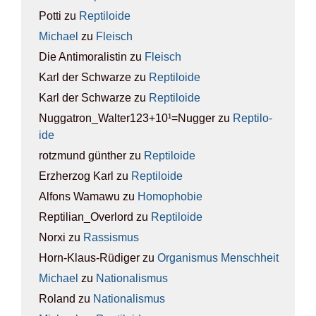
Potti
zu
Rep­ti­lo­ide
Michael
zu
Fleisch
Die Antimoralistin
zu
Fleisch
Karl der Schwarze
zu
Rep­ti­lo­ide
Karl der Schwarze
zu
Rep­ti­lo­ide
Nuggatron_Walter123+10¹=Nugger
zu
Rep­ti­lo­
ide
rotzmund günther
zu
Rep­ti­lo­ide
Erzherzog Karl
zu
Rep­ti­lo­ide
Alfons Wamawu
zu
Homo­pho­bie
Reptilian_Overlord
zu
Rep­ti­lo­ide
Norxi
zu
Ras­sis­mus
Horn-Klaus-Rüdiger
zu
Orga­nis­mus Mensch­heit
Michael
zu
Natio­na­lis­mus
Roland
zu
Natio­na­lis­mus