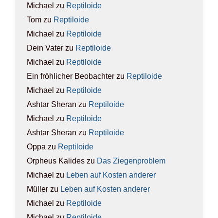
Michael
zu
Rep­ti­lo­ide
Tom
zu
Rep­ti­lo­ide
Michael
zu
Rep­ti­lo­ide
Dein Vater
zu
Rep­ti­lo­ide
Michael
zu
Rep­ti­lo­ide
Ein fröhlicher Beobachter
zu
Rep­ti­lo­ide
Michael
zu
Rep­ti­lo­ide
Ashtar Sheran
zu
Rep­ti­lo­ide
Michael
zu
Rep­ti­lo­ide
Ashtar Sheran
zu
Rep­ti­lo­ide
Oppa
zu
Rep­ti­lo­ide
Orpheus Kalides
zu
Das Zie­gen­pro­blem
Michael
zu
Leben auf Kos­ten ande­rer
Müller
zu
Leben auf Kos­ten ande­rer
Michael
zu
Rep­ti­lo­ide
Michael
zu
Rep­ti­lo­ide