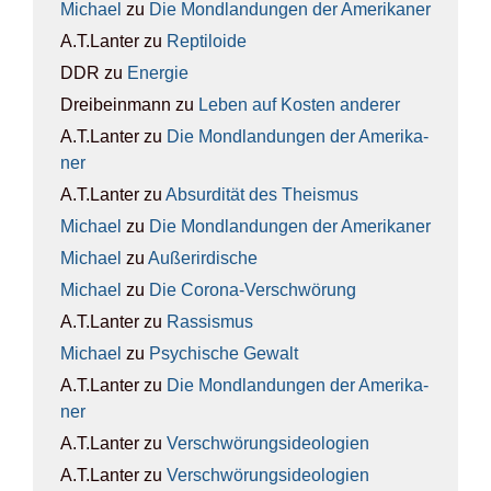
Michael
zu
Die Mond­lan­dun­gen der Ame­ri­ka­ner
A.T.Lanter
zu
Rep­ti­lo­ide
DDR
zu
Ener­gie
Dreibeinmann
zu
Leben auf Kos­ten ande­rer
A.T.Lanter
zu
Die Mond­lan­dun­gen der Ame­ri­ka­
ner
A.T.Lanter
zu
Absur­di­tät des The­is­mus
Michael
zu
Die Mond­lan­dun­gen der Ame­ri­ka­ner
Michael
zu
Außer­ir­di­sche
Michael
zu
Die Coro­na-Ver­schwö­rung
A.T.Lanter
zu
Ras­sis­mus
Michael
zu
Psy­chi­sche Gewalt
A.T.Lanter
zu
Die Mond­lan­dun­gen der Ame­ri­ka­
ner
A.T.Lanter
zu
Ver­schwö­rungs­ideo­lo­gien
A.T.Lanter
zu
Ver­schwö­rungs­ideo­lo­gien