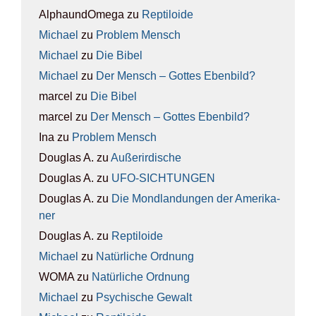
AlphaundOmega
zu
Rep­ti­lo­ide
Michael
zu
Pro­blem Mensch
Michael
zu
Die Bibel
Michael
zu
Der Mensch – Got­tes Eben­bild?
marcel
zu
Die Bibel
marcel
zu
Der Mensch – Got­tes Eben­bild?
Ina
zu
Pro­blem Mensch
Douglas A.
zu
Außer­ir­di­sche
Douglas A.
zu
UFO-SICH­TUN­GEN
Douglas A.
zu
Die Mond­lan­dun­gen der Ame­ri­ka­
ner
Douglas A.
zu
Rep­ti­lo­ide
Michael
zu
Natür­li­che Ord­nung
WOMA
zu
Natür­li­che Ord­nung
Michael
zu
Psy­chi­sche Gewalt