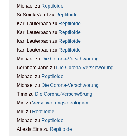
Michael
zu
Rep­ti­lo­ide
SirSmokeALot
zu
Rep­ti­lo­ide
Karl Lauterbach
zu
Rep­ti­lo­ide
Karl Lauterbach
zu
Rep­ti­lo­ide
Karl Lauterbach
zu
Rep­ti­lo­ide
Karl.Lauterbach
zu
Rep­ti­lo­ide
Michael
zu
Die Coro­na-Ver­schwö­rung
Bernhard Jahn
zu
Die Coro­na-Ver­schwö­rung
Michael
zu
Rep­ti­lo­ide
Michael
zu
Die Coro­na-Ver­schwö­rung
Timo
zu
Die Coro­na-Ver­schwö­rung
Miri
zu
Ver­schwö­rungs­ideo­lo­gien
Miri
zu
Rep­ti­lo­ide
Michael
zu
Rep­ti­lo­ide
AllesIstEins
zu
Rep­ti­lo­ide