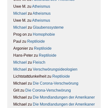
Uwe M.
zu
Athe­is­mus
Michael
zu
Athe­is­mus
Uwe M.
zu
Athe­is­mus
Michael
zu
Glau­bens­sys­te­me
Prog on
zu
Homo­pho­bie
Paul
zu
Rep­ti­lo­ide
Argonier
zu
Rep­ti­lo­ide
Hans-Peter
zu
Rep­ti­lo­ide
Michael
zu
Fleisch
Michael
zu
Ver­schwö­rungs­ideo­lo­gien
Lichtstattdunkelheit
zu
Rep­ti­lo­ide
Michael
zu
Die Coro­na-Ver­schwö­rung
Grit
zu
Die Coro­na-Ver­schwö­rung
Michael
zu
Die Mond­lan­dun­gen der Ame­ri­ka­ner
Michael
zu
Die Mond­lan­dun­gen der Ame­ri­ka­ner