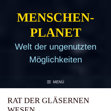
Zum
Inhalt
MEN­SCHEN­
springen
PLA­NET
Welt der ungenutzten
Möglichkeiten
MENÜ
RAT DER GLÄ­SER­NEN
WESEN