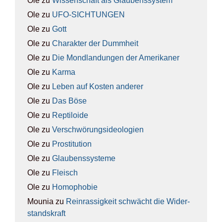
Ole
zu
Wis­sen­schaft als Glau­bens­sys­tem
Ole
zu
UFO-SICH­TUN­GEN
Ole
zu
Gott
Ole
zu
Cha­rak­ter der Dumm­heit
Ole
zu
Die Mond­lan­dun­gen der Ame­ri­ka­ner
Ole
zu
Kar­ma
Ole
zu
Leben auf Kos­ten ande­rer
Ole
zu
Das Böse
Ole
zu
Rep­ti­lo­ide
Ole
zu
Ver­schwö­rungs­ideo­lo­gien
Ole
zu
Pro­sti­tu­ti­on
Ole
zu
Glau­bens­sys­te­me
Ole
zu
Fleisch
Ole
zu
Homo­pho­bie
Mounia
zu
Rein­ras­sig­keit schwächt die Wider­
stands­kraft