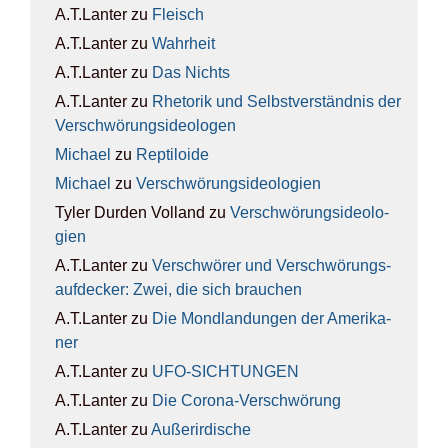
A.T.Lanter
zu
Fleisch
A.T.Lanter
zu
Wahr­heit
A.T.Lanter
zu
Das Nichts
A.T.Lanter
zu
Rhe­to­rik und Selbst­ver­ständ­nis der
Ver­schwö­rungs­ideo­lo­gen
Michael
zu
Rep­ti­lo­ide
Michael
zu
Ver­schwö­rungs­ideo­lo­gien
Tyler Durden Volland
zu
Ver­schwö­rungs­ideo­lo­
gien
A.T.Lanter
zu
Ver­schwö­rer und Ver­schwö­rungs­
auf­de­cker: Zwei, die sich brau­chen
A.T.Lanter
zu
Die Mond­lan­dun­gen der Ame­ri­ka­
ner
A.T.Lanter
zu
UFO-SICH­TUN­GEN
A.T.Lanter
zu
Die Coro­na-Ver­schwö­rung
A.T.Lanter
zu
Außer­ir­di­sche