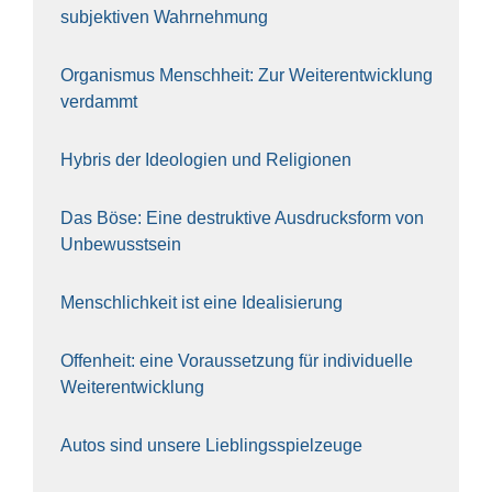
sub­jek­ti­ven Wahr­neh­mung
Orga­nis­mus Mensch­heit: Zur Wei­ter­ent­wick­lung
ver­dammt
Hybris der Ideo­lo­gien und Reli­gio­nen
Das Böse: Eine destruk­ti­ve Aus­drucks­form von
Unbe­wusst­sein
Mensch­lich­keit ist eine Idea­li­sie­rung
Offen­heit: eine Vor­aus­set­zung für indi­vi­du­el­le
Wei­ter­ent­wick­lung
Autos sind unse­re Lieb­lings­spiel­zeu­ge