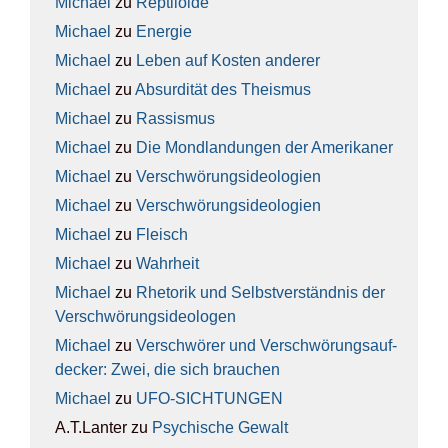
Michael
zu
Rep­ti­lo­ide
Michael
zu
Ener­gie
Michael
zu
Leben auf Kos­ten ande­rer
Michael
zu
Absur­di­tät des The­is­mus
Michael
zu
Ras­sis­mus
Michael
zu
Die Mond­lan­dun­gen der Ame­ri­ka­ner
Michael
zu
Ver­schwö­rungs­ideo­lo­gien
Michael
zu
Ver­schwö­rungs­ideo­lo­gien
Michael
zu
Fleisch
Michael
zu
Wahr­heit
Michael
zu
Rhe­to­rik und Selbst­ver­ständ­nis der
Ver­schwö­rungs­ideo­lo­gen
Michael
zu
Ver­schwö­rer und Ver­schwö­rungs­auf­
de­cker: Zwei, die sich brau­chen
Michael
zu
UFO-SICH­TUN­GEN
A.T.Lanter
zu
Psy­chi­sche Gewalt