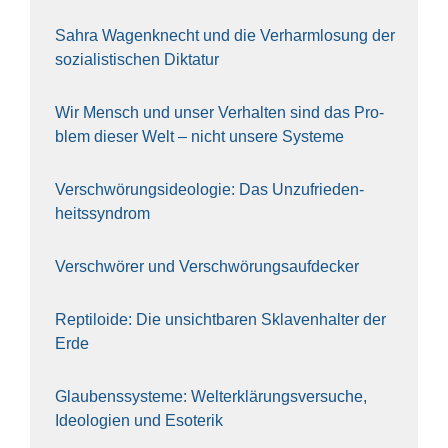
Sahra Wagen­knecht und die Ver­harm­lo­sung der
sozia­lis­ti­schen Dik­ta­tur
Wir Mensch und unser Ver­hal­ten sind das Pro­
blem die­ser Welt – nicht unse­re Sys‍te‍me
Ver­schwö­rungs­ideo­lo­gie: Das Unzufrieden­
heitssyndrom
Ver­schwö­rer und Verschwörungs­aufdecker
Rep­ti­lo­ide: Die unsicht­ba­ren Skla­ven­hal­ter der
Erde
Glau­bens­sys­te­me: Welt­erklä­rungs­ver­su­che,
Ideo­lo­gien und Eso­te­rik