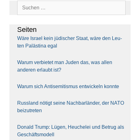
Suchen
nach:
Sei­ten
Wäre Isra­el kein jüdi­scher Staat, wäre den Leu­
ten Paläs­ti­na egal
War­um ver­bie­tet man Juden das, was allen
ande­ren erlaubt ist?
War­um sich Anti­se­mi­tis­mus ent­wi­ckeln konn­te
Russ­land nötigt sei­ne Nach­bar­län­der, der NATO
bei­zu­tre­ten
Donald Trump: Lügen, Heu­che­lei und Betrug als
Geschäfts­mo­dell