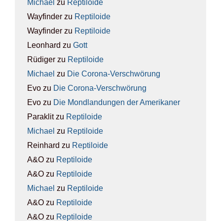
Michael
zu
Rep­ti­lo­ide
Wayfinder
zu
Rep­ti­lo­ide
Wayfinder
zu
Rep­ti­lo­ide
Leonhard
zu
Gott
Rüdiger
zu
Rep­ti­lo­ide
Michael
zu
Die Coro­na-Ver­schwö­rung
Evo
zu
Die Coro­na-Ver­schwö­rung
Evo
zu
Die Mond­lan­dun­gen der Ame­ri­ka­ner
Paraklit
zu
Rep­ti­lo­ide
Michael
zu
Rep­ti­lo­ide
Reinhard
zu
Rep­ti­lo­ide
A&O
zu
Rep­ti­lo­ide
A&O
zu
Rep­ti­lo­ide
Michael
zu
Rep­ti­lo­ide
A&O
zu
Rep­ti­lo­ide
A&O
zu
Rep­ti­lo­ide