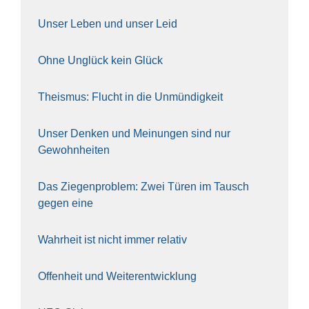
Unser Leben und unser Leid
Ohne Unglück kein Glück
The­is­mus: Flucht in die Unmün­dig­keit
Unser Den­ken und Mei­nun­gen sind nur
Gewohn­hei­ten
Das Zie­gen­pro­blem: Zwei Türen im Tausch
gegen eine
Wahr­heit ist nicht immer rela­tiv
Offen­heit und Wei­ter­ent­wick­lung