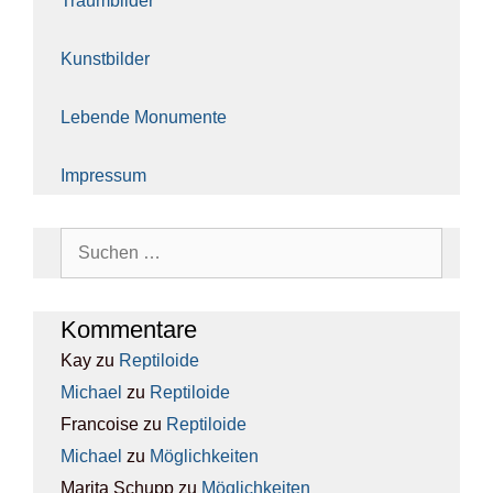
Traum­bil­der
Kunst­bil­der
Leben­de Monu­men­te
Impres­sum
Suchen
nach:
Kom­men­ta­re
Kay
zu
Rep­ti­lo­ide
Michael
zu
Rep­ti­lo­ide
Francoise
zu
Rep­ti­lo­ide
Michael
zu
Mög­lich­kei­ten
Marita Schupp
zu
Mög­lich­kei­ten