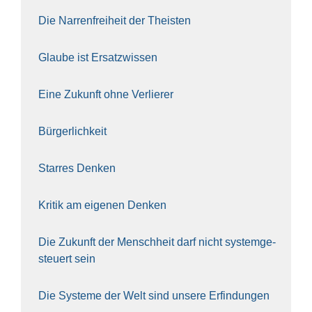
Die Nar­ren­frei­heit der The­is­ten
Glau­be ist Ersatz­wis­sen
Eine Zukunft ohne Ver­lie­rer
Bür­ger­lich­keit
Star­res Den­ken
Kri­tik am eige­nen Den­ken
Die Zukunft der Mensch­heit darf nicht sys­tem­ge­
steu­ert sein
Die Sys­te­me der Welt sind unse­re Erfin­dun­gen