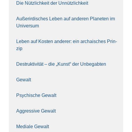
Die Nütz­lich­keit der Unnütz­lich­keit
Außer­ir­di­sches Leben auf ande­ren Pla­ne­ten im
Uni­ver­sum
Leben auf Kos­ten ande­rer: ein archai­sches Prin­
zip
Destruk­ti­vi­tät – die „Kunst“ der Unbe­gab­ten
Gewalt
Psy­chi­sche Gewalt
Aggres­si­ve Gewalt
Media­le Gewalt