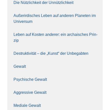
Die Nütz­lich­keit der Unnütz­lich­keit
Außer­ir­di­sches Leben auf ande­ren Pla­ne­ten im
Uni­ver­sum
Leben auf Kos­ten ande­rer: ein archai­sches Prin­
zip
Destruk­ti­vi­tät – die „Kunst“ der Unbe­gab­ten
Gewalt
Psy­chi­sche Gewalt
Aggres­si­ve Gewalt
Media­le Gewalt