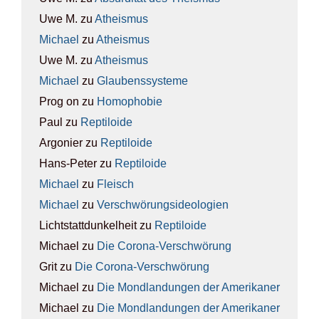
Uwe M.
zu
Athe­is­mus
Michael
zu
Athe­is­mus
Uwe M.
zu
Athe­is­mus
Michael
zu
Glau­bens­sys­te­me
Prog on
zu
Homo­pho­bie
Paul
zu
Rep­ti­lo­ide
Argonier
zu
Rep­ti­lo­ide
Hans-Peter
zu
Rep­ti­lo­ide
Michael
zu
Fleisch
Michael
zu
Ver­schwö­rungs­ideo­lo­gien
Lichtstattdunkelheit
zu
Rep­ti­lo­ide
Michael
zu
Die Coro­na-Ver­schwö­rung
Grit
zu
Die Coro­na-Ver­schwö­rung
Michael
zu
Die Mond­lan­dun­gen der Ame­ri­ka­ner
Michael
zu
Die Mond­lan­dun­gen der Ame­ri­ka­ner