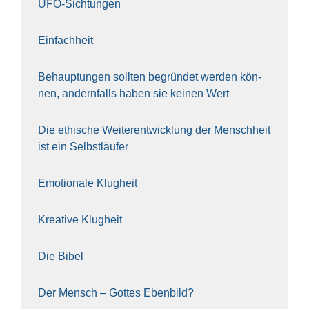
UFO-Sich­tun­gen
Ein­fach­heit
Behaup­tun­gen soll­ten begrün­det wer­den kön­
nen, andern­falls haben sie kei­nen Wert
Die ethi­sche Wei­ter­ent­wick­lung der Mensch­heit
ist ein Selbst­läu­fer
Emo­tio­na­le Klug­heit
Krea­ti­ve Klug­heit
Die Bibel
Der Mensch – Got­tes Eben­bild?