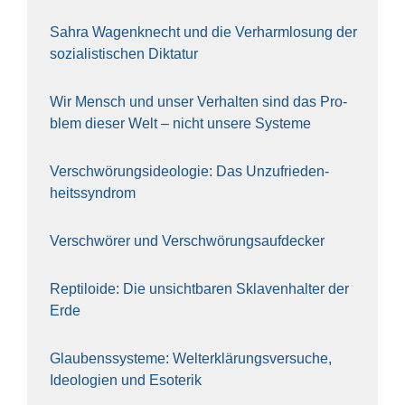
Sahra Wagen­knecht und die Ver­harm­lo­sung der
sozia­lis­ti­schen Dik­ta­tur
Wir Mensch und unser Ver­hal­ten sind das Pro­
blem die­ser Welt – nicht unse­re Sys‍te‍me
Ver­schwö­rungs­ideo­lo­gie: Das Unzufrieden­
heitssyndrom
Ver­schwö­rer und Verschwörungs­aufdecker
Rep­ti­lo­ide: Die unsicht­ba­ren Skla­ven­hal­ter der
Erde
Glau­bens­sys­te­me: Welt­erklä­rungs­ver­su­che,
Ideo­lo­gien und Eso­te­rik