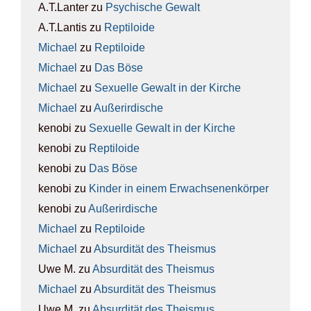
A.T.Lanter
zu
Psy­chi­sche Gewalt
A.T.Lantis
zu
Rep­ti­lo­ide
Michael
zu
Rep­ti­lo­ide
Michael
zu
Das Böse
Michael
zu
Sexu­el­le Gewalt in der Kir­che
Michael
zu
Außer­ir­di­sche
kenobi
zu
Sexu­el­le Gewalt in der Kir­che
kenobi
zu
Rep­ti­lo­ide
kenobi
zu
Das Böse
kenobi
zu
Kin­der in einem Erwach­se­nen­kör­per
kenobi
zu
Außer­ir­di­sche
Michael
zu
Rep­ti­lo­ide
Michael
zu
Absur­di­tät des The­is­mus
Uwe M.
zu
Absur­di­tät des The­is­mus
Michael
zu
Absur­di­tät des The­is­mus
Uwe M.
zu
Absur­di­tät des The­is­mus