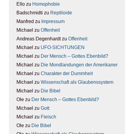
Ello
zu
Homo­pho­bie
Badschmidti
zu
Rep­ti­lo­ide
Manfred
zu
Impres­sum
Michael
zu
Offen­heit
Andreas Degenhardt
zu
Offen­heit
Michael
zu
UFO-SICH­TUN­GEN
Michael
zu
Der Mensch – Got­tes Eben­bild?
Michael
zu
Die Mond­lan­dun­gen der Ame­ri­ka­ner
Michael
zu
Cha­rak­ter der Dumm­heit
Michael
zu
Wis­sen­schaft als Glau­bens­sys­tem
Michael
zu
Die Bibel
Ole
zu
Der Mensch – Got­tes Eben­bild?
Michael
zu
Gott
Michael
zu
Fleisch
Ole
zu
Die Bibel