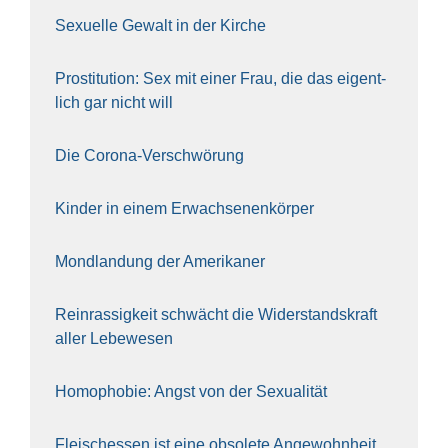
Sexu­el­le Gewalt in der Kir­che
Pro­sti­tu­ti­on: Sex mit einer Frau, die das eigent­
lich gar nicht will
Die Coro­na-Ver­schwö­rung
Kin­der in einem Erwach­se­nen­kör­per
Mond­lan­dung der Ame­ri­ka­ner
Rein­ras­sig­keit schwächt die Wider­stands­kraft
aller Lebe­we­sen
Homo­pho­bie: Angst von der Sexua­li­tät
Fleisch­essen ist eine obso­le­te An‍ge‍wohn‍heit