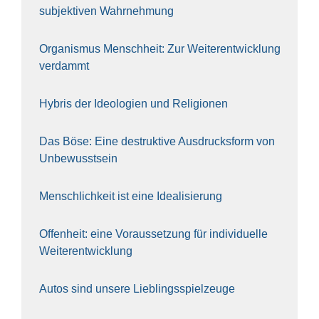
sub­jek­ti­ven Wahr­neh­mung
Orga­nis­mus Mensch­heit: Zur Wei­ter­ent­wick­lung
ver­dammt
Hybris der Ideo­lo­gien und Reli­gio­nen
Das Böse: Eine destruk­ti­ve Aus­drucks­form von
Unbe­wusst­sein
Mensch­lich­keit ist eine Idea­li­sie­rung
Offen­heit: eine Vor­aus­set­zung für indi­vi­du­el­le
Wei­ter­ent­wick­lung
Autos sind unse­re Lieb­lings­spiel­zeu­ge