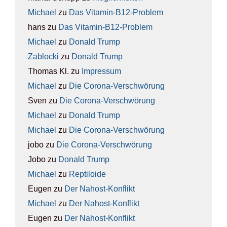
Michael
zu
Das Vit­amin-B12-Pro­blem
hans
zu
Das Vit­amin-B12-Pro­blem
Michael
zu
Donald Trump
Zablocki
zu
Donald Trump
Thomas Kl.
zu
Impres­sum
Michael
zu
Die Coro­na-Ver­schwö­rung
Sven
zu
Die Coro­na-Ver­schwö­rung
Michael
zu
Donald Trump
Michael
zu
Die Coro­na-Ver­schwö­rung
jobo
zu
Die Coro­na-Ver­schwö­rung
Jobo
zu
Donald Trump
Michael
zu
Rep­ti­lo­ide
Eugen
zu
Der Nah­ost-Kon­flikt
Michael
zu
Der Nah­ost-Kon­flikt
Eugen
zu
Der Nah­ost-Kon­flikt