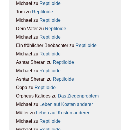
Michael
zu
Rep­ti­lo­ide
Tom
zu
Rep­ti­lo­ide
Michael
zu
Rep­ti­lo­ide
Dein Vater
zu
Rep­ti­lo­ide
Michael
zu
Rep­ti­lo­ide
Ein fröhlicher Beobachter
zu
Rep­ti­lo­ide
Michael
zu
Rep­ti­lo­ide
Ashtar Sheran
zu
Rep­ti­lo­ide
Michael
zu
Rep­ti­lo­ide
Ashtar Sheran
zu
Rep­ti­lo­ide
Oppa
zu
Rep­ti­lo­ide
Orpheus Kalides
zu
Das Zie­gen­pro­blem
Michael
zu
Leben auf Kos­ten ande­rer
Müller
zu
Leben auf Kos­ten ande­rer
Michael
zu
Rep­ti­lo­ide
Michael
zu
Rep­ti­lo­ide