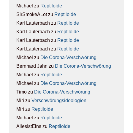
Michael
zu
Rep­ti­lo­ide
SirSmokeALot
zu
Rep­ti­lo­ide
Karl Lauterbach
zu
Rep­ti­lo­ide
Karl Lauterbach
zu
Rep­ti­lo­ide
Karl Lauterbach
zu
Rep­ti­lo­ide
Karl.Lauterbach
zu
Rep­ti­lo­ide
Michael
zu
Die Coro­na-Ver­schwö­rung
Bernhard Jahn
zu
Die Coro­na-Ver­schwö­rung
Michael
zu
Rep­ti­lo­ide
Michael
zu
Die Coro­na-Ver­schwö­rung
Timo
zu
Die Coro­na-Ver­schwö­rung
Miri
zu
Ver­schwö­rungs­ideo­lo­gien
Miri
zu
Rep­ti­lo­ide
Michael
zu
Rep­ti­lo­ide
AllesIstEins
zu
Rep­ti­lo­ide