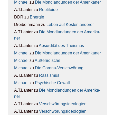
Michael
zu
Die Mond­lan­dun­gen der Ame­ri­ka­ner
A.T.Lanter
zu
Rep­ti­lo­ide
DDR
zu
Ener­gie
Dreibeinmann
zu
Leben auf Kos­ten ande­rer
A.T.Lanter
zu
Die Mond­lan­dun­gen der Ame­ri­ka­
ner
A.T.Lanter
zu
Absur­di­tät des The­is­mus
Michael
zu
Die Mond­lan­dun­gen der Ame­ri­ka­ner
Michael
zu
Außer­ir­di­sche
Michael
zu
Die Coro­na-Ver­schwö­rung
A.T.Lanter
zu
Ras­sis­mus
Michael
zu
Psy­chi­sche Gewalt
A.T.Lanter
zu
Die Mond­lan­dun­gen der Ame­ri­ka­
ner
A.T.Lanter
zu
Ver­schwö­rungs­ideo­lo­gien
A.T.Lanter
zu
Ver­schwö­rungs­ideo­lo­gien