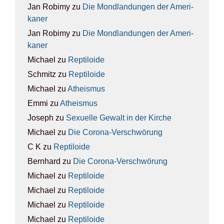
Jan Robimy
zu
Die Mond­lan­dun­gen der Ame­ri­
ka­ner
Jan Robimy
zu
Die Mond­lan­dun­gen der Ame­ri­
ka­ner
Michael
zu
Rep­ti­lo­ide
Schmitz
zu
Rep­ti­lo­ide
Michael
zu
Athe­is­mus
Emmi
zu
Athe­is­mus
Joseph
zu
Sexu­el­le Gewalt in der Kir­che
Michael
zu
Die Coro­na-Ver­schwö­rung
C K
zu
Rep­ti­lo­ide
Bernhard
zu
Die Coro­na-Ver­schwö­rung
Michael
zu
Rep­ti­lo­ide
Michael
zu
Rep­ti­lo­ide
Michael
zu
Rep­ti­lo­ide
Michael
zu
Rep­ti­lo­ide