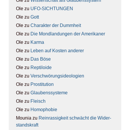
Ole
zu
Wis­sen­schaft als Glau­bens­sys­tem
Ole
zu
UFO-SICH­TUN­GEN
Ole
zu
Gott
Ole
zu
Cha­rak­ter der Dumm­heit
Ole
zu
Die Mond­lan­dun­gen der Ame­ri­ka­ner
Ole
zu
Kar­ma
Ole
zu
Leben auf Kos­ten ande­rer
Ole
zu
Das Böse
Ole
zu
Rep­ti­lo­ide
Ole
zu
Ver­schwö­rungs­ideo­lo­gien
Ole
zu
Pro­sti­tu­ti­on
Ole
zu
Glau­bens­sys­te­me
Ole
zu
Fleisch
Ole
zu
Homo­pho­bie
Mounia
zu
Rein­ras­sig­keit schwächt die Wider­
stands­kraft