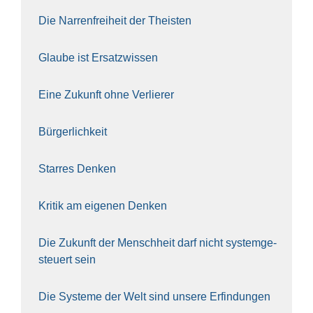
Die Nar­ren­frei­heit der The­is­ten
Glau­be ist Ersatz­wis­sen
Eine Zukunft ohne Ver­lie­rer
Bür­ger­lich­keit
Star­res Den­ken
Kri­tik am eige­nen Den­ken
Die Zukunft der Mensch­heit darf nicht sys­tem­ge­
steu­ert sein
Die Sys­te­me der Welt sind unse­re Erfin­dun­gen