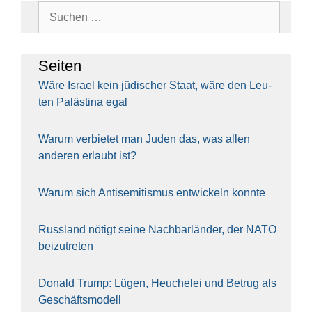
Suchen
nach:
Sei­ten
Wäre Isra­el kein jüdi­scher Staat, wäre den Leu­
ten Paläs­ti­na egal
War­um ver­bie­tet man Juden das, was allen
ande­ren erlaubt ist?
War­um sich Anti­se­mi­tis­mus ent­wi­ckeln konn­te
Russ­land nötigt sei­ne Nach­bar­län­der, der NATO
bei­zu­tre­ten
Donald Trump: Lügen, Heu­che­lei und Betrug als
Geschäfts­mo­dell