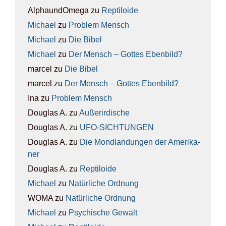
AlphaundOmega
zu
Rep­ti­lo­ide
Michael
zu
Pro­blem Mensch
Michael
zu
Die Bibel
Michael
zu
Der Mensch – Got­tes Eben­bild?
marcel
zu
Die Bibel
marcel
zu
Der Mensch – Got­tes Eben­bild?
Ina
zu
Pro­blem Mensch
Douglas A.
zu
Außer­ir­di­sche
Douglas A.
zu
UFO-SICH­TUN­GEN
Douglas A.
zu
Die Mond­lan­dun­gen der Ame­ri­ka­
ner
Douglas A.
zu
Rep­ti­lo­ide
Michael
zu
Natür­li­che Ord­nung
WOMA
zu
Natür­li­che Ord­nung
Michael
zu
Psy­chi­sche Gewalt