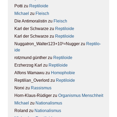
Potti
zu
Rep­ti­lo­ide
Michael
zu
Fleisch
Die Antimoralistin
zu
Fleisch
Karl der Schwarze
zu
Rep­ti­lo­ide
Karl der Schwarze
zu
Rep­ti­lo­ide
Nuggatron_Walter123+10¹=Nugger
zu
Rep­ti­lo­
ide
rotzmund günther
zu
Rep­ti­lo­ide
Erzherzog Karl
zu
Rep­ti­lo­ide
Alfons Wamawu
zu
Homo­pho­bie
Reptilian_Overlord
zu
Rep­ti­lo­ide
Norxi
zu
Ras­sis­mus
Horn-Klaus-Rüdiger
zu
Orga­nis­mus Mensch­heit
Michael
zu
Natio­na­lis­mus
Roland
zu
Natio­na­lis­mus