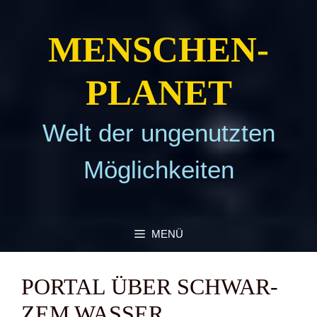
Zum
Inhalt
MEN­SCHEN­
springen
PLA­NET
Welt der ungenutzten
Möglichkeiten
MENÜ
POR­TAL ÜBER SCHWAR­
ZEM WAS­SER