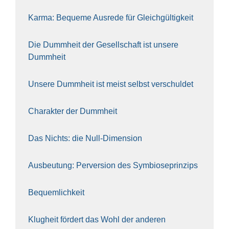
Kar­ma: Beque­me Aus­re­de für Gleich­gül­tig­keit
Die Dumm­heit der Gesell­schaft ist unse­re
Dumm­heit
Unse­re Dumm­heit ist meist selbst ver­schul­det
Cha­rak­ter der Dumm­heit
Das Nichts: die Null-Dimen­si­on
Aus­beu­tung: Per­ver­si­on des Sym­bio­se­prin­zips
Bequem­lich­keit
Klug­heit för­dert das Wohl der ande­ren