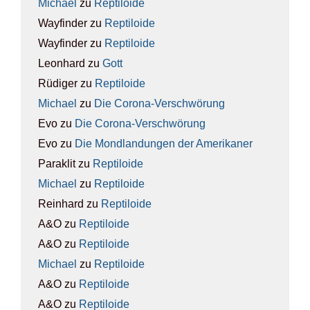
Michael
zu
Rep­ti­lo­ide
Wayfinder
zu
Rep­ti­lo­ide
Wayfinder
zu
Rep­ti­lo­ide
Leonhard
zu
Gott
Rüdiger
zu
Rep­ti­lo­ide
Michael
zu
Die Coro­na-Ver­schwö­rung
Evo
zu
Die Coro­na-Ver­schwö­rung
Evo
zu
Die Mond­lan­dun­gen der Ame­ri­ka­ner
Paraklit
zu
Rep­ti­lo­ide
Michael
zu
Rep­ti­lo­ide
Reinhard
zu
Rep­ti­lo­ide
A&O
zu
Rep­ti­lo­ide
A&O
zu
Rep­ti­lo­ide
Michael
zu
Rep­ti­lo­ide
A&O
zu
Rep­ti­lo­ide
A&O
zu
Rep­ti­lo­ide