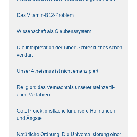
Das Vit­amin-B12-Pro­blem
Wis­sen­schaft als Glau­bens­sys­tem
Die Inter­pre­ta­ti­on der Bibel: Schreck­li­ches schön
ver­klärt
Unser Athe­is­mus ist nicht eman­zi­piert
Reli­gi­on: das Ver­mächt­nis unse­rer stein­zeit­li­
chen Vor­fah­ren
Gott: Pro­jek­ti­ons­flä­che für unse­re Hoff­nun­gen
und Ängs­te
Natür­li­che Ord­nung: Die Uni­ver­sa­li­sie­rung einer