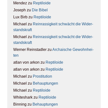
Mendez
zu
Rep­ti­lo­ide
Joseph
zu
Die Bibel
Lux Birb
zu
Rep­ti­lo­ide
Michael
zu
Rein­ras­sig­keit schwächt die Wider­
stands­kraft
Michael
zu
Rein­ras­sig­keit schwächt die Wider­
stands­kraft
Werner Reinstadler
zu
Archai­sche Gewohn­hei­
ten
atlan von arkon
zu
Rep­ti­lo­ide
atlan von arkon
zu
Rep­ti­lo­ide
Michael
zu
Pro­sti­tu­ti­on
Michael
zu
Behaup­tun­gen
Michael
zu
Rep­ti­lo­ide
Whiteshark
zu
Rep­ti­lo­ide
Binning
zu
Behaup­tun­gen