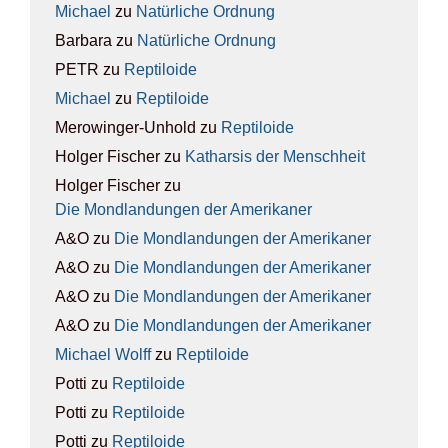
Michael
zu
Natür­li­che Ord­nung
Barbara
zu
Natür­li­che Ord­nung
PETR
zu
Rep­ti­lo­ide
Michael
zu
Rep­ti­lo­ide
Merowinger-Unhold
zu
Rep­ti­lo­ide
Holger Fischer
zu
Kathar­sis der Mensch­heit
Holger Fischer
zu
Die Mond­lan­dun­gen der Ame­ri­ka­ner
A&O
zu
Die Mond­lan­dun­gen der Ame­ri­ka­ner
A&O
zu
Die Mond­lan­dun­gen der Ame­ri­ka­ner
A&O
zu
Die Mond­lan­dun­gen der Ame­ri­ka­ner
A&O
zu
Die Mond­lan­dun­gen der Ame­ri­ka­ner
Michael Wolff
zu
Rep­ti­lo­ide
Potti
zu
Rep­ti­lo­ide
Potti
zu
Rep­ti­lo­ide
Potti
zu
Rep­ti­lo­ide