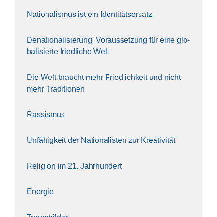
Natio­na­lis­mus ist ein Iden­ti­täts­er­satz
Dena­tio­na­li­sie­rung: Vor­aus­set­zung für eine glo­
ba­li­sier­te fried­li­che Welt
Die Welt braucht mehr Fried­lich­keit und nicht
mehr Tra­di­tio­nen
Ras­sis­mus
Unfä­hig­keit der Natio­na­lis­ten zur Krea­ti­vi­tät
Reli­gi­on im 21. Jahr­hun­dert
Ener­gie