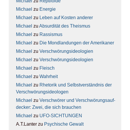
Michael
zu
Rep­ti­lo­ide
Michael
zu
Ener­gie
Michael
zu
Leben auf Kos­ten ande­rer
Michael
zu
Absur­di­tät des The­is­mus
Michael
zu
Ras­sis­mus
Michael
zu
Die Mond­lan­dun­gen der Ame­ri­ka­ner
Michael
zu
Ver­schwö­rungs­ideo­lo­gien
Michael
zu
Ver­schwö­rungs­ideo­lo­gien
Michael
zu
Fleisch
Michael
zu
Wahr­heit
Michael
zu
Rhe­to­rik und Selbst­ver­ständ­nis der
Ver­schwö­rungs­ideo­lo­gen
Michael
zu
Ver­schwö­rer und Ver­schwö­rungs­auf­
de­cker: Zwei, die sich brau­chen
Michael
zu
UFO-SICH­TUN­GEN
A.T.Lanter
zu
Psy­chi­sche Gewalt