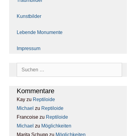
Traum­bil­der
Kunst­bil­der
Leben­de Monu­men­te
Impres­sum
Suchen
nach:
Kom­men­ta­re
Kay
zu
Rep­ti­lo­ide
Michael
zu
Rep­ti­lo­ide
Francoise
zu
Rep­ti­lo­ide
Michael
zu
Mög­lich­kei­ten
Marita Schupp
zu
Mög­lich­kei­ten