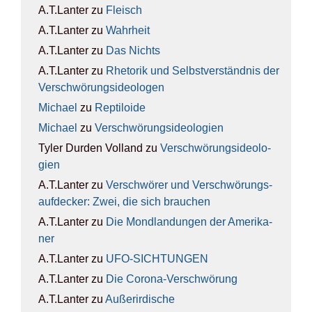
A.T.Lanter
zu
Fleisch
A.T.Lanter
zu
Wahr­heit
A.T.Lanter
zu
Das Nichts
A.T.Lanter
zu
Rhe­to­rik und Selbst­ver­ständ­nis der
Ver­schwö­rungs­ideo­lo­gen
Michael
zu
Rep­ti­lo­ide
Michael
zu
Ver­schwö­rungs­ideo­lo­gien
Tyler Durden Volland
zu
Ver­schwö­rungs­ideo­lo­
gien
A.T.Lanter
zu
Ver­schwö­rer und Ver­schwö­rungs­
auf­de­cker: Zwei, die sich brau­chen
A.T.Lanter
zu
Die Mond­lan­dun­gen der Ame­ri­ka­
ner
A.T.Lanter
zu
UFO-SICH­TUN­GEN
A.T.Lanter
zu
Die Coro­na-Ver­schwö­rung
A.T.Lanter
zu
Außer­ir­di­sche