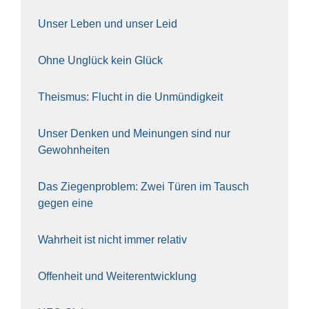
Unser Leben und unser Leid
Ohne Unglück kein Glück
The­is­mus: Flucht in die Unmün­dig­keit
Unser Den­ken und Mei­nun­gen sind nur
Gewohn­hei­ten
Das Zie­gen­pro­blem: Zwei Türen im Tausch
gegen eine
Wahr­heit ist nicht immer rela­tiv
Offen­heit und Wei­ter­ent­wick­lung