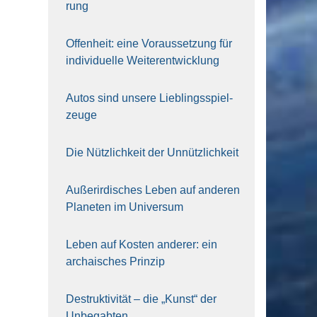
rung
Offen­heit: eine Vor­aus­set­zung für
indi­vi­du­el­le Wei­ter­ent­wick­lung
Autos sind unse­re Lieb­lings­spiel­
zeu­ge
Die Nütz­lich­keit der Unnütz­lich­keit
Außer­ir­di­sches Leben auf ande­ren
Pla­ne­ten im Uni­ver­sum
Leben auf Kos­ten ande­rer: ein
archai­sches Prin­zip
Destruk­ti­vi­tät – die „Kunst“ der
Unbe­gab­ten