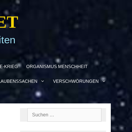
ET
iten
NE-KRIEG
ORGA­NIS­MUS MENSCH­HEIT
AU­BENS­SA­CHEN
VER­SCHWÖ­RUN­GEN
Suchen
nach: