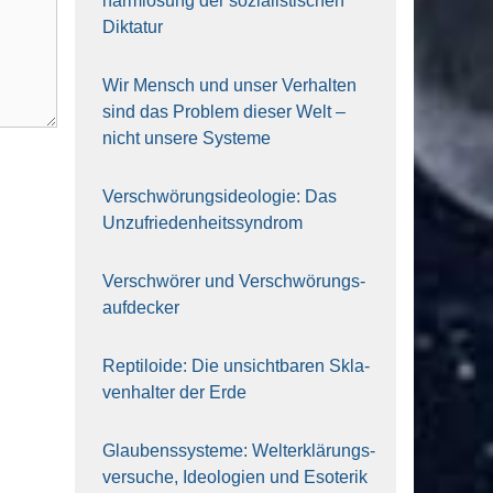
harm­lo­sung der sozia­lis­ti­schen
Dik­ta­tur
Wir Mensch und unser Ver­hal­ten
sind das Pro­blem die­ser Welt –
nicht unse­re Sys‍te‍me
Ver­schwö­rungs­ideo­lo­gie: Das
Unzufrieden­heitssyndrom
Ver­schwö­rer und Verschwörungs­
aufdecker
Rep­ti­lo­ide: Die unsicht­ba­ren Skla­
ven­hal­ter der Erde
Glau­bens­sys­te­me: Welt­erklä­rungs­
ver­su­che, Ideo­lo­gien und Eso­te­rik