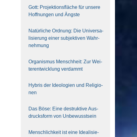
Gott: Pro­jek­ti­ons­flä­che für unse­re
Hoff­nun­gen und Ängs­te
Natür­li­che Ord­nung: Die Uni­ver­sa­
li­sie­rung einer sub­jek­ti­ven Wahr­
neh­mung
Orga­nis­mus Mensch­heit: Zur Wei­
ter­ent­wick­lung ver­dammt
Hybris der Ideo­lo­gien und Reli­gio­
nen
Das Böse: Eine destruk­ti­ve Aus­
drucks­form von Unbe­wusst­sein
Mensch­lich­keit ist eine Idea­li­sie­