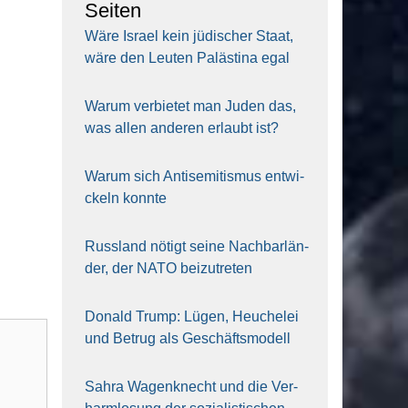
Sei­ten
Wäre Isra­el kein jüdi­scher Staat,
wäre den Leu­ten Paläs­ti­na egal
War­um ver­bie­tet man Juden das,
was allen ande­ren erlaubt ist?
War­um sich Anti­se­mi­tis­mus ent­wi­
ckeln konn­te
Russ­land nötigt sei­ne Nach­bar­län­
der, der NATO bei­zu­tre­ten
Donald Trump: Lügen, Heu­che­lei
und Betrug als Geschäfts­mo­dell
Sahra Wagen­knecht und die Ver­