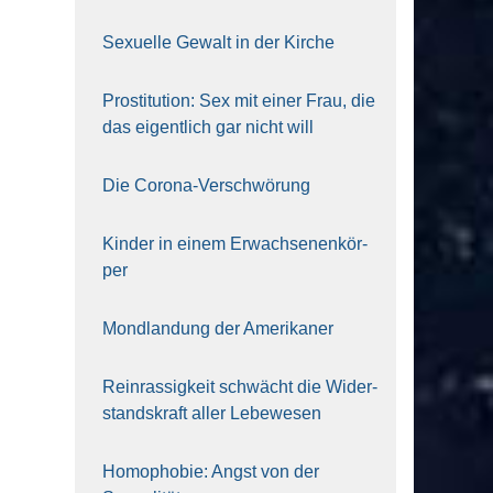
Sexu­el­le Gewalt in der Kir­che
Pro­sti­tu­ti­on: Sex mit einer Frau, die
das eigent­lich gar nicht will
Die Coro­na-Ver­schwö­rung
Kin­der in einem Erwach­se­nen­kör­
per
Mond­lan­dung der Ame­ri­ka­ner
Rein­ras­sig­keit schwächt die Wider­
stands­kraft aller Lebe­we­sen
Homo­pho­bie: Angst von der