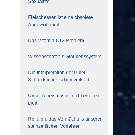
Sexua­li­tät
Fleisch­essen ist eine obso­le­te
An‍ge‍wohn‍heit
Das Vit­amin-B12-Pro­blem
Wis­sen­schaft als Glau­bens­sys­tem
Die Inter­pre­ta­ti­on der Bibel:
Schreck­li­ches schön ver­klärt
Unser Athe­is­mus ist nicht eman­zi­
piert
Reli­gi­on: das Ver­mächt­nis unse­rer
stein­zeit­li­chen Vor­fah­ren