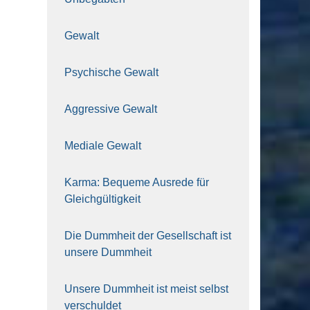
Gewalt
Psy­chi­sche Gewalt
Aggres­si­ve Gewalt
Media­le Gewalt
Kar­ma: Beque­me Aus­re­de für
Gleich­gül­tig­keit
Die Dumm­heit der Gesell­schaft ist
unse­re Dumm­heit
Unse­re Dumm­heit ist meist selbst
ver­schul­det