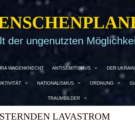
EN­SCHEN­PLA­N
t der ungenutzten Möglichke
HRA WAGEN­KNECHT
ANTI­SE­MI­TIS­MUS
DER UKRAI­­
­TI­VI­TÄT
NATIO­NA­LIS­MUS
ORD­NUNG
GL
TRAUM­BIL­DER
S­TERN­DEN LAVA­STROM