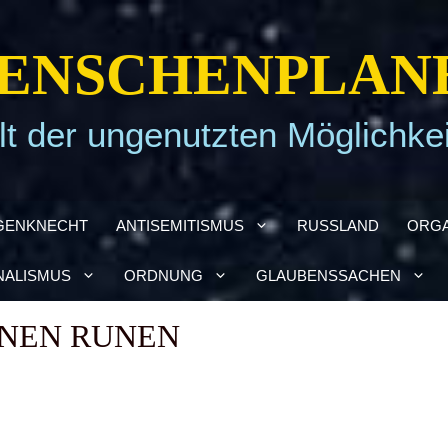
EN­SCHEN­PLA­N
t der ungenutzten Möglichke
GEN­KNECHT
ANTI­SE­MI­TIS­MUS
RUSS­LAND
ORGA
NA­LIS­MUS
ORD­NUNG
GLAU­BENS­SA­CHEN
­NEN RUNEN