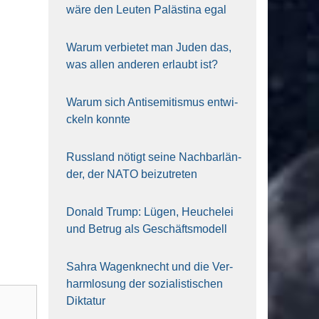
wäre den Leu­ten Paläs­ti­na egal
War­um ver­bie­tet man Juden das,
was allen ande­ren erlaubt ist?
War­um sich Anti­se­mi­tis­mus ent­wi­
ckeln konn­te
Russ­land nötigt sei­ne Nach­bar­län­
der, der NATO bei­zu­tre­ten
Donald Trump: Lügen, Heu­che­lei
und Betrug als Geschäfts­mo­dell
Sahra Wagen­knecht und die Ver­
harm­lo­sung der sozia­lis­ti­schen
Dik­ta­tur