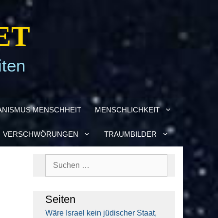
ET
iten
­NIS­MUS MENSCH­HEIT
MENSCH­LICH­KEIT
VER­SCHWÖ­RUN­GEN
TRAUM­BIL­DER
Suchen
nach:
Sei­ten
Wäre Isra­el kein jüdi­scher Staat,