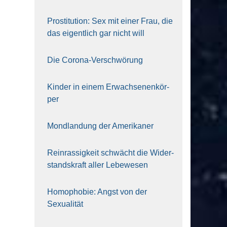
Pro­sti­tu­ti­on: Sex mit einer Frau, die
das eigent­lich gar nicht will
Die Coro­na-Ver­schwö­rung
Kin­der in einem Erwach­se­nen­kör­
per
Mond­lan­dung der Ame­ri­ka­ner
Rein­ras­sig­keit schwächt die Wider­
stands­kraft aller Lebe­we­sen
Homo­pho­bie: Angst von der
Sexua­li­tät