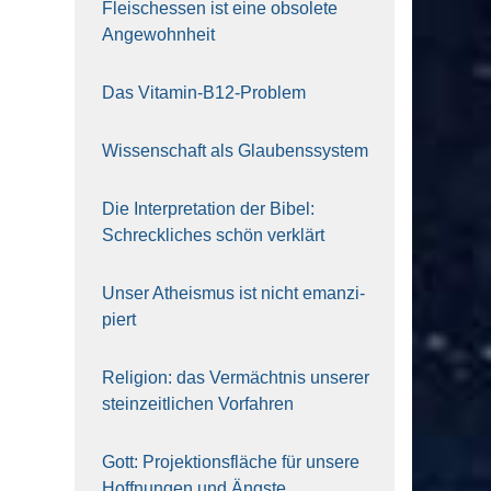
Fleisch­essen ist eine obso­le­te
An‍ge‍wohn‍heit
Das Vit­amin-B12-Pro­blem
Wis­sen­schaft als Glau­bens­sys­tem
Die Inter­pre­ta­ti­on der Bibel:
Schreck­li­ches schön ver­klärt
Unser Athe­is­mus ist nicht eman­zi­
piert
Reli­gi­on: das Ver­mächt­nis unse­rer
stein­zeit­li­chen Vor­fah­ren
Gott: Pro­jek­ti­ons­flä­che für unse­re
Hoff­nun­gen und Ängs­te