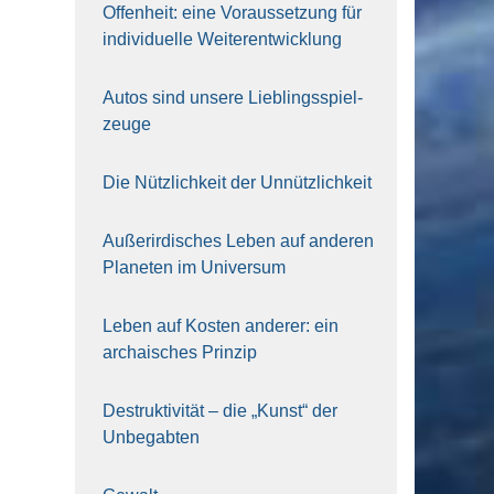
Offen­heit: eine Vor­aus­set­zung für
indi­vi­du­el­le Wei­ter­ent­wick­lung
Autos sind unse­re Lieb­lings­spiel­
zeu­ge
Die Nütz­lich­keit der Unnütz­lich­keit
Außer­ir­di­sches Leben auf ande­ren
Pla­ne­ten im Uni­ver­sum
Leben auf Kos­ten ande­rer: ein
archai­sches Prin­zip
Destruk­ti­vi­tät – die „Kunst“ der
Unbe­gab­ten