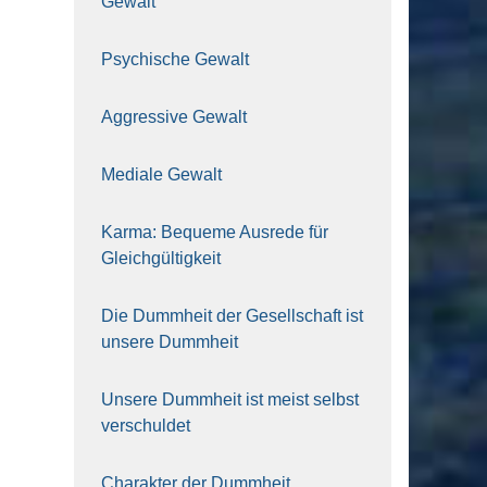
Gewalt
Psy­chi­sche Gewalt
Aggres­si­ve Gewalt
Media­le Gewalt
Kar­ma: Beque­me Aus­re­de für
Gleich­gül­tig­keit
Die Dumm­heit der Gesell­schaft ist
unse­re Dumm­heit
Unse­re Dumm­heit ist meist selbst
ver­schul­det
Cha­rak­ter der Dumm­heit