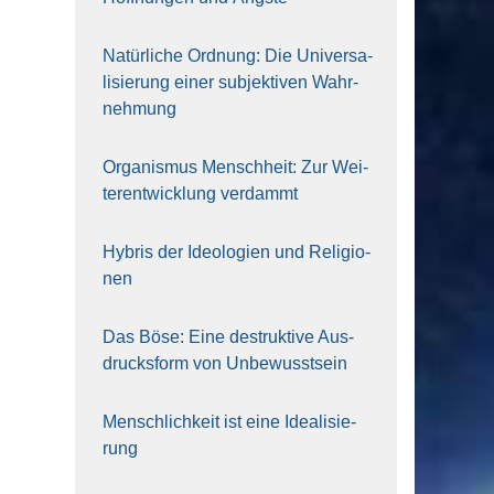
Natür­li­che Ord­nung: Die Uni­ver­sa­
li­sie­rung einer sub­jek­ti­ven Wahr­
neh­mung
Orga­nis­mus Mensch­heit: Zur Wei­
ter­ent­wick­lung ver­dammt
Hybris der Ideo­lo­gien und Reli­gio­
nen
Das Böse: Eine destruk­ti­ve Aus­
drucks­form von Unbe­wusst­sein
Mensch­lich­keit ist eine Idea­li­sie­
rung