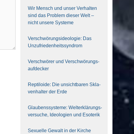
Wir Mensch und unser Ver­hal­ten
sind das Pro­blem die­ser Welt –
nicht unse­re Sys‍te‍me
Ver­schwö­rungs­ideo­lo­gie: Das
Unzufrieden­heitssyndrom
Ver­schwö­rer und Verschwörungs­
aufdecker
Rep­ti­lo­ide: Die unsicht­ba­ren Skla­
ven­hal­ter der Erde
Glau­bens­sys­te­me: Welt­erklä­rungs­
ver­su­che, Ideo­lo­gien und Eso­te­rik
Sexu­el­le Gewalt in der Kir­che