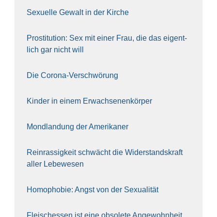
Sexu­el­le Gewalt in der Kir­che
Pro­sti­tu­ti­on: Sex mit einer Frau, die das eigent­
lich gar nicht will
Die Coro­na-Ver­schwö­rung
Kin­der in einem Erwach­se­nen­kör­per
Mond­lan­dung der Ame­ri­ka­ner
Rein­ras­sig­keit schwächt die Wider­stands­kraft
aller Lebe­we­sen
Homo­pho­bie: Angst von der Sexua­li­tät
Fleisch­essen ist eine obso­le­te An‍ge‍wohn‍heit