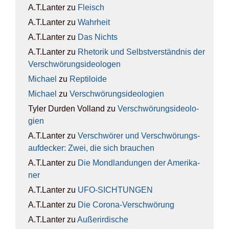
A.T.Lanter
zu
Fleisch
A.T.Lanter
zu
Wahr­heit
A.T.Lanter
zu
Das Nichts
A.T.Lanter
zu
Rhe­to­rik und Selbst­ver­ständ­nis der
Ver­schwö­rungs­ideo­lo­gen
Michael
zu
Rep­ti­lo­ide
Michael
zu
Ver­schwö­rungs­ideo­lo­gien
Tyler Durden Volland
zu
Ver­schwö­rungs­ideo­lo­
gien
A.T.Lanter
zu
Ver­schwö­rer und Ver­schwö­rungs­
auf­de­cker: Zwei, die sich brau­chen
A.T.Lanter
zu
Die Mond­lan­dun­gen der Ame­ri­ka­
ner
A.T.Lanter
zu
UFO-SICH­TUN­GEN
A.T.Lanter
zu
Die Coro­na-Ver­schwö­rung
A.T.Lanter
zu
Außer­ir­di­sche