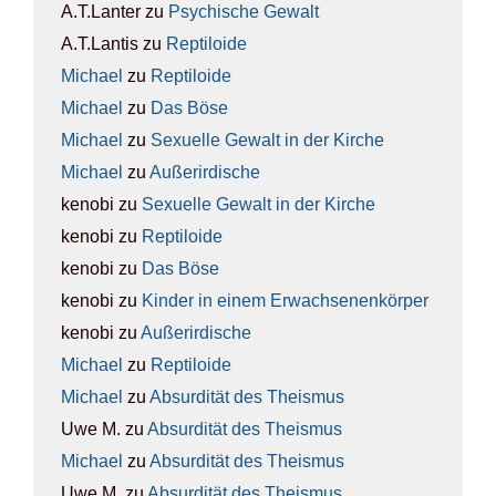
A.T.Lanter
zu
Psy­chi­sche Gewalt
A.T.Lantis
zu
Rep­ti­lo­ide
Michael
zu
Rep­ti­lo­ide
Michael
zu
Das Böse
Michael
zu
Sexu­el­le Gewalt in der Kir­che
Michael
zu
Außer­ir­di­sche
kenobi
zu
Sexu­el­le Gewalt in der Kir­che
kenobi
zu
Rep­ti­lo­ide
kenobi
zu
Das Böse
kenobi
zu
Kin­der in einem Erwach­se­nen­kör­per
kenobi
zu
Außer­ir­di­sche
Michael
zu
Rep­ti­lo­ide
Michael
zu
Absur­di­tät des The­is­mus
Uwe M.
zu
Absur­di­tät des The­is­mus
Michael
zu
Absur­di­tät des The­is­mus
Uwe M.
zu
Absur­di­tät des The­is­mus