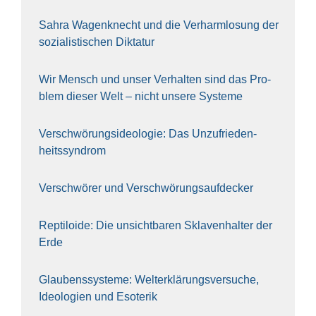
Sahra Wagen­knecht und die Ver­harm­lo­sung der
sozia­lis­ti­schen Dik­ta­tur
Wir Mensch und unser Ver­hal­ten sind das Pro­
blem die­ser Welt – nicht unse­re Sys‍te‍me
Ver­schwö­rungs­ideo­lo­gie: Das Unzufrieden­
heitssyndrom
Ver­schwö­rer und Verschwörungs­aufdecker
Rep­ti­lo­ide: Die unsicht­ba­ren Skla­ven­hal­ter der
Erde
Glau­bens­sys­te­me: Welt­erklä­rungs­ver­su­che,
Ideo­lo­gien und Eso­te­rik