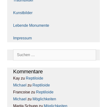
Traum­bil­der
Kunst­bil­der
Leben­de Monu­men­te
Impres­sum
Suchen
nach:
Kom­men­ta­re
Kay
zu
Rep­ti­lo­ide
Michael
zu
Rep­ti­lo­ide
Francoise
zu
Rep­ti­lo­ide
Michael
zu
Mög­lich­kei­ten
Marita Schupp
zu
Mög­lich­kei­ten