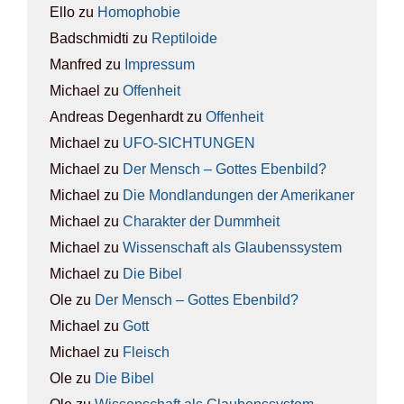
Ello
zu
Homo­pho­bie
Badschmidti
zu
Rep­ti­lo­ide
Manfred
zu
Impres­sum
Michael
zu
Offen­heit
Andreas Degenhardt
zu
Offen­heit
Michael
zu
UFO-SICH­TUN­GEN
Michael
zu
Der Mensch – Got­tes Eben­bild?
Michael
zu
Die Mond­lan­dun­gen der Ame­ri­ka­ner
Michael
zu
Cha­rak­ter der Dumm­heit
Michael
zu
Wis­sen­schaft als Glau­bens­sys­tem
Michael
zu
Die Bibel
Ole
zu
Der Mensch – Got­tes Eben­bild?
Michael
zu
Gott
Michael
zu
Fleisch
Ole
zu
Die Bibel