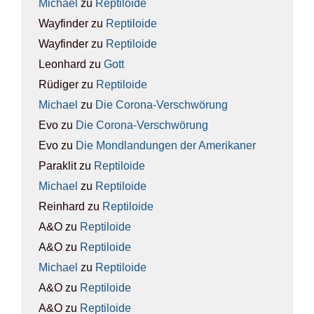
Michael
zu
Rep­ti­lo­ide
Wayfinder
zu
Rep­ti­lo­ide
Wayfinder
zu
Rep­ti­lo­ide
Leonhard
zu
Gott
Rüdiger
zu
Rep­ti­lo­ide
Michael
zu
Die Coro­na-Ver­schwö­rung
Evo
zu
Die Coro­na-Ver­schwö­rung
Evo
zu
Die Mond­lan­dun­gen der Ame­ri­ka­ner
Paraklit
zu
Rep­ti­lo­ide
Michael
zu
Rep­ti­lo­ide
Reinhard
zu
Rep­ti­lo­ide
A&O
zu
Rep­ti­lo­ide
A&O
zu
Rep­ti­lo­ide
Michael
zu
Rep­ti­lo­ide
A&O
zu
Rep­ti­lo­ide
A&O
zu
Rep­ti­lo­ide