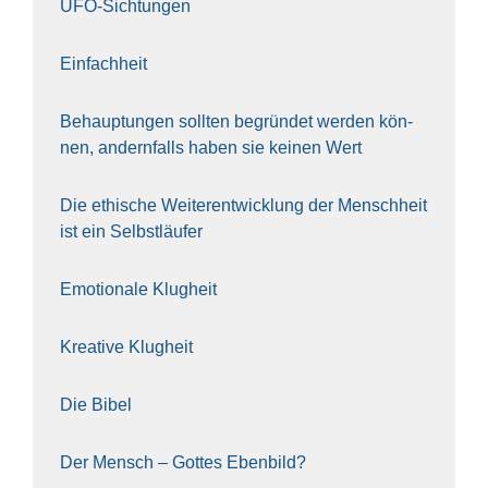
UFO-Sich­tun­gen
Ein­fach­heit
Behaup­tun­gen soll­ten begrün­det wer­den kön­
nen, andern­falls haben sie kei­nen Wert
Die ethi­sche Wei­ter­ent­wick­lung der Mensch­heit
ist ein Selbst­läu­fer
Emo­tio­na­le Klug­heit
Krea­ti­ve Klug­heit
Die Bibel
Der Mensch – Got­tes Eben­bild?