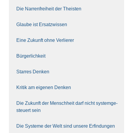
Die Nar­ren­frei­heit der The­is­ten
Glau­be ist Ersatz­wis­sen
Eine Zukunft ohne Ver­lie­rer
Bür­ger­lich­keit
Star­res Den­ken
Kri­tik am eige­nen Den­ken
Die Zukunft der Mensch­heit darf nicht sys­tem­ge­
steu­ert sein
Die Sys­te­me der Welt sind unse­re Erfin­dun­gen