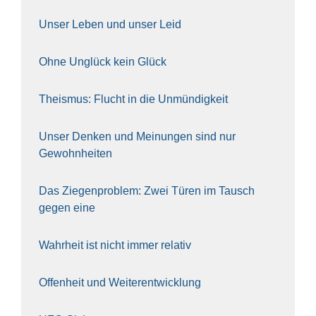
Unser Leben und unser Leid
Ohne Unglück kein Glück
The­is­mus: Flucht in die Unmün­dig­keit
Unser Den­ken und Mei­nun­gen sind nur
Gewohn­hei­ten
Das Zie­gen­pro­blem: Zwei Türen im Tausch
gegen eine
Wahr­heit ist nicht immer rela­tiv
Offen­heit und Wei­ter­ent­wick­lung