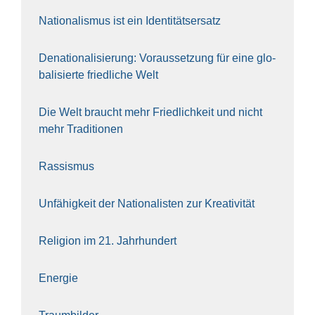
Natio­na­lis­mus ist ein Iden­ti­täts­er­satz
Dena­tio­na­li­sie­rung: Vor­aus­set­zung für eine glo­
ba­li­sier­te fried­li­che Welt
Die Welt braucht mehr Fried­lich­keit und nicht
mehr Tra­di­tio­nen
Ras­sis­mus
Unfä­hig­keit der Natio­na­lis­ten zur Krea­ti­vi­tät
Reli­gi­on im 21. Jahr­hun­dert
Ener­gie