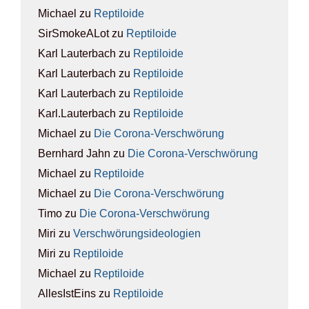
Michael
zu
Rep­ti­lo­ide
SirSmokeALot
zu
Rep­ti­lo­ide
Karl Lauterbach
zu
Rep­ti­lo­ide
Karl Lauterbach
zu
Rep­ti­lo­ide
Karl Lauterbach
zu
Rep­ti­lo­ide
Karl.Lauterbach
zu
Rep­ti­lo­ide
Michael
zu
Die Coro­na-Ver­schwö­rung
Bernhard Jahn
zu
Die Coro­na-Ver­schwö­rung
Michael
zu
Rep­ti­lo­ide
Michael
zu
Die Coro­na-Ver­schwö­rung
Timo
zu
Die Coro­na-Ver­schwö­rung
Miri
zu
Ver­schwö­rungs­ideo­lo­gien
Miri
zu
Rep­ti­lo­ide
Michael
zu
Rep­ti­lo­ide
AllesIstEins
zu
Rep­ti­lo­ide