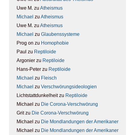
Uwe M.
zu
Athe­is­mus
Michael
zu
Athe­is­mus
Uwe M.
zu
Athe­is­mus
Michael
zu
Glau­bens­sys­te­me
Prog on
zu
Homo­pho­bie
Paul
zu
Rep­ti­lo­ide
Argonier
zu
Rep­ti­lo­ide
Hans-Peter
zu
Rep­ti­lo­ide
Michael
zu
Fleisch
Michael
zu
Ver­schwö­rungs­ideo­lo­gien
Lichtstattdunkelheit
zu
Rep­ti­lo­ide
Michael
zu
Die Coro­na-Ver­schwö­rung
Grit
zu
Die Coro­na-Ver­schwö­rung
Michael
zu
Die Mond­lan­dun­gen der Ame­ri­ka­ner
Michael
zu
Die Mond­lan­dun­gen der Ame­ri­ka­ner