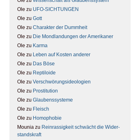
Ole
zu
Wis­sen­schaft als Glau­bens­sys­tem
Ole
zu
UFO-SICH­TUN­GEN
Ole
zu
Gott
Ole
zu
Cha­rak­ter der Dumm­heit
Ole
zu
Die Mond­lan­dun­gen der Ame­ri­ka­ner
Ole
zu
Kar­ma
Ole
zu
Leben auf Kos­ten ande­rer
Ole
zu
Das Böse
Ole
zu
Rep­ti­lo­ide
Ole
zu
Ver­schwö­rungs­ideo­lo­gien
Ole
zu
Pro­sti­tu­ti­on
Ole
zu
Glau­bens­sys­te­me
Ole
zu
Fleisch
Ole
zu
Homo­pho­bie
Mounia
zu
Rein­ras­sig­keit schwächt die Wider­
stands­kraft