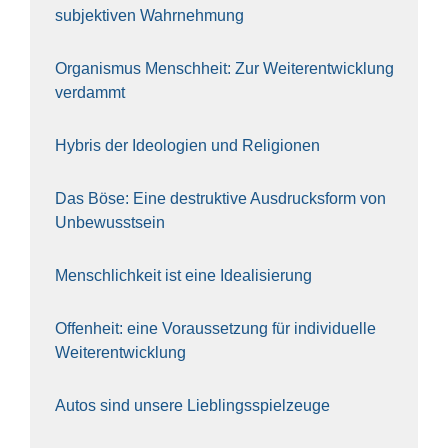
sub­jek­ti­ven Wahr­neh­mung
Orga­nis­mus Mensch­heit: Zur Wei­ter­ent­wick­lung
ver­dammt
Hybris der Ideo­lo­gien und Reli­gio­nen
Das Böse: Eine destruk­ti­ve Aus­drucks­form von
Unbe­wusst­sein
Mensch­lich­keit ist eine Idea­li­sie­rung
Offen­heit: eine Vor­aus­set­zung für indi­vi­du­el­le
Wei­ter­ent­wick­lung
Autos sind unse­re Lieb­lings­spiel­zeu­ge