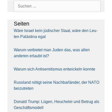
Suchen
nach:
Sei­ten
Wäre Isra­el kein jüdi­scher Staat, wäre den Leu­
ten Paläs­ti­na egal
War­um ver­bie­tet man Juden das, was allen
ande­ren erlaubt ist?
War­um sich Anti­se­mi­tis­mus ent­wi­ckeln konn­te
Russ­land nötigt sei­ne Nach­bar­län­der, der NATO
bei­zu­tre­ten
Donald Trump: Lügen, Heu­che­lei und Betrug als
Geschäfts­mo­dell