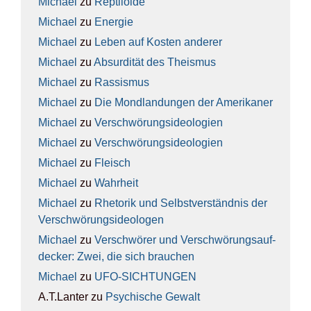
Michael
zu
Rep­ti­lo­ide
Michael
zu
Ener­gie
Michael
zu
Leben auf Kos­ten ande­rer
Michael
zu
Absur­di­tät des The­is­mus
Michael
zu
Ras­sis­mus
Michael
zu
Die Mond­lan­dun­gen der Ame­ri­ka­ner
Michael
zu
Ver­schwö­rungs­ideo­lo­gien
Michael
zu
Ver­schwö­rungs­ideo­lo­gien
Michael
zu
Fleisch
Michael
zu
Wahr­heit
Michael
zu
Rhe­to­rik und Selbst­ver­ständ­nis der
Ver­schwö­rungs­ideo­lo­gen
Michael
zu
Ver­schwö­rer und Ver­schwö­rungs­auf­
de­cker: Zwei, die sich brau­chen
Michael
zu
UFO-SICH­TUN­GEN
A.T.Lanter
zu
Psy­chi­sche Gewalt