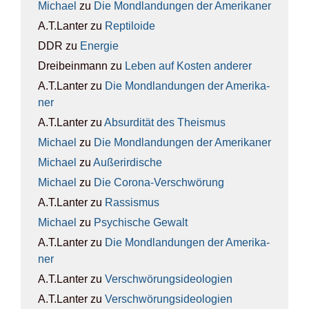
Michael
zu
Die Mond­lan­dun­gen der Ame­ri­ka­ner
A.T.Lanter
zu
Rep­ti­lo­ide
DDR
zu
Ener­gie
Dreibeinmann
zu
Leben auf Kos­ten ande­rer
A.T.Lanter
zu
Die Mond­lan­dun­gen der Ame­ri­ka­
ner
A.T.Lanter
zu
Absur­di­tät des The­is­mus
Michael
zu
Die Mond­lan­dun­gen der Ame­ri­ka­ner
Michael
zu
Außer­ir­di­sche
Michael
zu
Die Coro­na-Ver­schwö­rung
A.T.Lanter
zu
Ras­sis­mus
Michael
zu
Psy­chi­sche Gewalt
A.T.Lanter
zu
Die Mond­lan­dun­gen der Ame­ri­ka­
ner
A.T.Lanter
zu
Ver­schwö­rungs­ideo­lo­gien
A.T.Lanter
zu
Ver­schwö­rungs­ideo­lo­gien