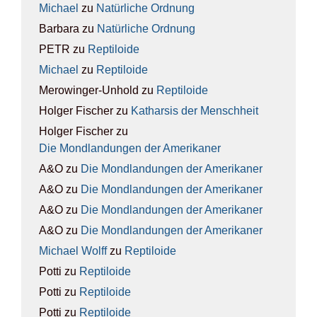
Michael
zu
Natür­li­che Ord­nung
Barbara
zu
Natür­li­che Ord­nung
PETR
zu
Rep­ti­lo­ide
Michael
zu
Rep­ti­lo­ide
Merowinger-Unhold
zu
Rep­ti­lo­ide
Holger Fischer
zu
Kathar­sis der Mensch­heit
Holger Fischer
zu
Die Mond­lan­dun­gen der Ame­ri­ka­ner
A&O
zu
Die Mond­lan­dun­gen der Ame­ri­ka­ner
A&O
zu
Die Mond­lan­dun­gen der Ame­ri­ka­ner
A&O
zu
Die Mond­lan­dun­gen der Ame­ri­ka­ner
A&O
zu
Die Mond­lan­dun­gen der Ame­ri­ka­ner
Michael Wolff
zu
Rep­ti­lo­ide
Potti
zu
Rep­ti­lo­ide
Potti
zu
Rep­ti­lo­ide
Potti
zu
Rep­ti­lo­ide