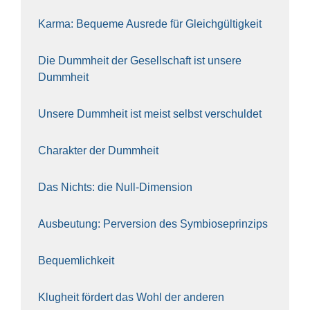
Kar­ma: Beque­me Aus­re­de für Gleich­gül­tig­keit
Die Dumm­heit der Gesell­schaft ist unse­re
Dumm­heit
Unse­re Dumm­heit ist meist selbst ver­schul­det
Cha­rak­ter der Dumm­heit
Das Nichts: die Null-Dimen­si­on
Aus­beu­tung: Per­ver­si­on des Sym­bio­se­prin­zips
Bequem­lich­keit
Klug­heit för­dert das Wohl der ande­ren