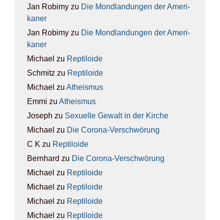
Jan Robimy
zu
Die Mond­lan­dun­gen der Ame­ri­
ka­ner
Jan Robimy
zu
Die Mond­lan­dun­gen der Ame­ri­
ka­ner
Michael
zu
Rep­ti­lo­ide
Schmitz
zu
Rep­ti­lo­ide
Michael
zu
Athe­is­mus
Emmi
zu
Athe­is­mus
Joseph
zu
Sexu­el­le Gewalt in der Kir­che
Michael
zu
Die Coro­na-Ver­schwö­rung
C K
zu
Rep­ti­lo­ide
Bernhard
zu
Die Coro­na-Ver­schwö­rung
Michael
zu
Rep­ti­lo­ide
Michael
zu
Rep­ti­lo­ide
Michael
zu
Rep­ti­lo­ide
Michael
zu
Rep­ti­lo­ide