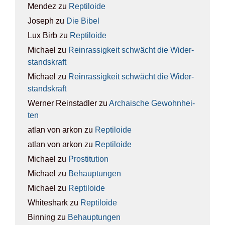
Mendez
zu
Rep­ti­lo­ide
Joseph
zu
Die Bibel
Lux Birb
zu
Rep­ti­lo­ide
Michael
zu
Rein­ras­sig­keit schwächt die Wider­
stands­kraft
Michael
zu
Rein­ras­sig­keit schwächt die Wider­
stands­kraft
Werner Reinstadler
zu
Archai­sche Gewohn­hei­
ten
atlan von arkon
zu
Rep­ti­lo­ide
atlan von arkon
zu
Rep­ti­lo­ide
Michael
zu
Pro­sti­tu­ti­on
Michael
zu
Behaup­tun­gen
Michael
zu
Rep­ti­lo­ide
Whiteshark
zu
Rep­ti­lo­ide
Binning
zu
Behaup­tun­gen