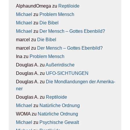
AlphaundOmega
zu
Rep­ti­lo­ide
Michael
zu
Pro­blem Mensch
Michael
zu
Die Bibel
Michael
zu
Der Mensch – Got­tes Eben­bild?
marcel
zu
Die Bibel
marcel
zu
Der Mensch – Got­tes Eben­bild?
Ina
zu
Pro­blem Mensch
Douglas A.
zu
Außer­ir­di­sche
Douglas A.
zu
UFO-SICH­TUN­GEN
Douglas A.
zu
Die Mond­lan­dun­gen der Ame­ri­ka­
ner
Douglas A.
zu
Rep­ti­lo­ide
Michael
zu
Natür­li­che Ord­nung
WOMA
zu
Natür­li­che Ord­nung
Michael
zu
Psy­chi­sche Gewalt