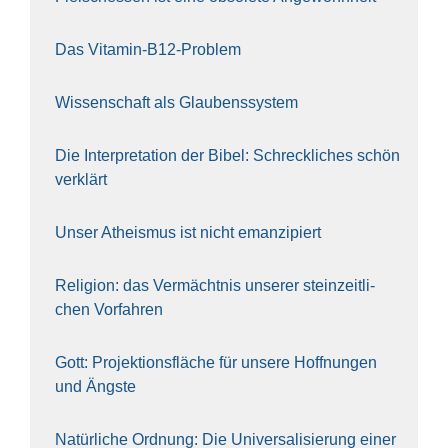
Das Vit­amin-B12-Pro­blem
Wis­sen­schaft als Glau­bens­sys­tem
Die Inter­pre­ta­ti­on der Bibel: Schreck­li­ches schön
ver­klärt
Unser Athe­is­mus ist nicht eman­zi­piert
Reli­gi­on: das Ver­mächt­nis unse­rer stein­zeit­li­
chen Vor­fah­ren
Gott: Pro­jek­ti­ons­flä­che für unse­re Hoff­nun­gen
und Ängs­te
Natür­li­che Ord­nung: Die Uni­ver­sa­li­sie­rung einer