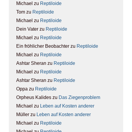
Michael
zu
Rep­ti­lo­ide
Tom
zu
Rep­ti­lo­ide
Michael
zu
Rep­ti­lo­ide
Dein Vater
zu
Rep­ti­lo­ide
Michael
zu
Rep­ti­lo­ide
Ein fröhlicher Beobachter
zu
Rep­ti­lo­ide
Michael
zu
Rep­ti­lo­ide
Ashtar Sheran
zu
Rep­ti­lo­ide
Michael
zu
Rep­ti­lo­ide
Ashtar Sheran
zu
Rep­ti­lo­ide
Oppa
zu
Rep­ti­lo­ide
Orpheus Kalides
zu
Das Zie­gen­pro­blem
Michael
zu
Leben auf Kos­ten ande­rer
Müller
zu
Leben auf Kos­ten ande­rer
Michael
zu
Rep­ti­lo­ide
Michael
zu
Rep­ti­lo­ide