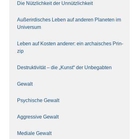
Die Nütz­lich­keit der Unnütz­lich­keit
Außer­ir­di­sches Leben auf ande­ren Pla­ne­ten im
Uni­ver­sum
Leben auf Kos­ten ande­rer: ein archai­sches Prin­
zip
Destruk­ti­vi­tät – die „Kunst“ der Unbe­gab­ten
Gewalt
Psy­chi­sche Gewalt
Aggres­si­ve Gewalt
Media­le Gewalt