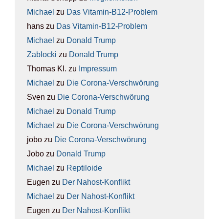
Michael
zu
Das Vit­amin-B12-Pro­blem
hans
zu
Das Vit­amin-B12-Pro­blem
Michael
zu
Donald Trump
Zablocki
zu
Donald Trump
Thomas Kl.
zu
Impres­sum
Michael
zu
Die Coro­na-Ver­schwö­rung
Sven
zu
Die Coro­na-Ver­schwö­rung
Michael
zu
Donald Trump
Michael
zu
Die Coro­na-Ver­schwö­rung
jobo
zu
Die Coro­na-Ver­schwö­rung
Jobo
zu
Donald Trump
Michael
zu
Rep­ti­lo­ide
Eugen
zu
Der Nah­ost-Kon­flikt
Michael
zu
Der Nah­ost-Kon­flikt
Eugen
zu
Der Nah­ost-Kon­flikt