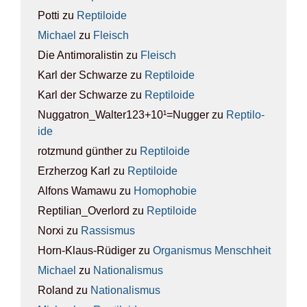
Potti
zu
Rep­ti­lo­ide
Michael
zu
Fleisch
Die Antimoralistin
zu
Fleisch
Karl der Schwarze
zu
Rep­ti­lo­ide
Karl der Schwarze
zu
Rep­ti­lo­ide
Nuggatron_Walter123+10¹=Nugger
zu
Rep­ti­lo­
ide
rotzmund günther
zu
Rep­ti­lo­ide
Erzherzog Karl
zu
Rep­ti­lo­ide
Alfons Wamawu
zu
Homo­pho­bie
Reptilian_Overlord
zu
Rep­ti­lo­ide
Norxi
zu
Ras­sis­mus
Horn-Klaus-Rüdiger
zu
Orga­nis­mus Mensch­heit
Michael
zu
Natio­na­lis­mus
Roland
zu
Natio­na­lis­mus