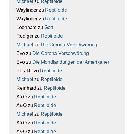
Michael
zu
Rep­ti­lo­ide
Wayfinder
zu
Rep­ti­lo­ide
Wayfinder
zu
Rep­ti­lo­ide
Leonhard
zu
Gott
Rüdiger
zu
Rep­ti­lo­ide
Michael
zu
Die Coro­na-Ver­schwö­rung
Evo
zu
Die Coro­na-Ver­schwö­rung
Evo
zu
Die Mond­lan­dun­gen der Ame­ri­ka­ner
Paraklit
zu
Rep­ti­lo­ide
Michael
zu
Rep­ti­lo­ide
Reinhard
zu
Rep­ti­lo­ide
A&O
zu
Rep­ti­lo­ide
A&O
zu
Rep­ti­lo­ide
Michael
zu
Rep­ti­lo­ide
A&O
zu
Rep­ti­lo­ide
A&O
zu
Rep­ti­lo­ide