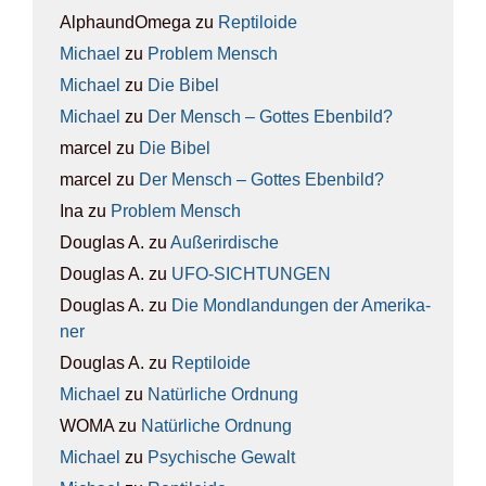
AlphaundOmega
zu
Rep­ti­lo­ide
Michael
zu
Pro­blem Mensch
Michael
zu
Die Bibel
Michael
zu
Der Mensch – Got­tes Eben­bild?
marcel
zu
Die Bibel
marcel
zu
Der Mensch – Got­tes Eben­bild?
Ina
zu
Pro­blem Mensch
Douglas A.
zu
Außer­ir­di­sche
Douglas A.
zu
UFO-SICH­TUN­GEN
Douglas A.
zu
Die Mond­lan­dun­gen der Ame­ri­ka­
ner
Douglas A.
zu
Rep­ti­lo­ide
Michael
zu
Natür­li­che Ord­nung
WOMA
zu
Natür­li­che Ord­nung
Michael
zu
Psy­chi­sche Gewalt