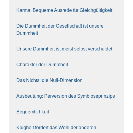
Kar­ma: Beque­me Aus­re­de für Gleich­gül­tig­keit
Die Dumm­heit der Gesell­schaft ist unse­re
Dumm­heit
Unse­re Dumm­heit ist meist selbst ver­schul­det
Cha­rak­ter der Dumm­heit
Das Nichts: die Null-Dimen­si­on
Aus­beu­tung: Per­ver­si­on des Sym­bio­se­prin­zips
Bequem­lich­keit
Klug­heit för­dert das Wohl der ande­ren