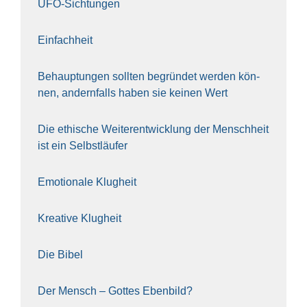
UFO-Sich­tun­gen
Ein­fach­heit
Behaup­tun­gen soll­ten begrün­det wer­den kön­
nen, andern­falls haben sie kei­nen Wert
Die ethi­sche Wei­ter­ent­wick­lung der Mensch­heit
ist ein Selbst­läu­fer
Emo­tio­na­le Klug­heit
Krea­ti­ve Klug­heit
Die Bibel
Der Mensch – Got­tes Eben­bild?