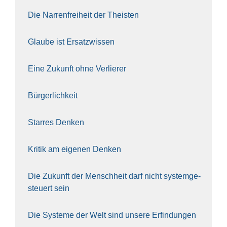
Die Nar­ren­frei­heit der The­is­ten
Glau­be ist Ersatz­wis­sen
Eine Zukunft ohne Ver­lie­rer
Bür­ger­lich­keit
Star­res Den­ken
Kri­tik am eige­nen Den­ken
Die Zukunft der Mensch­heit darf nicht sys­tem­ge­
steu­ert sein
Die Sys­te­me der Welt sind unse­re Erfin­dun­gen