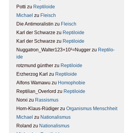
Potti
zu
Rep­ti­lo­ide
Michael
zu
Fleisch
Die Antimoralistin
zu
Fleisch
Karl der Schwarze
zu
Rep­ti­lo­ide
Karl der Schwarze
zu
Rep­ti­lo­ide
Nuggatron_Walter123+10¹=Nugger
zu
Rep­ti­lo­
ide
rotzmund günther
zu
Rep­ti­lo­ide
Erzherzog Karl
zu
Rep­ti­lo­ide
Alfons Wamawu
zu
Homo­pho­bie
Reptilian_Overlord
zu
Rep­ti­lo­ide
Norxi
zu
Ras­sis­mus
Horn-Klaus-Rüdiger
zu
Orga­nis­mus Mensch­heit
Michael
zu
Natio­na­lis­mus
Roland
zu
Natio­na­lis­mus