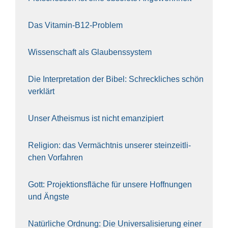
Das Vit­amin-B12-Pro­blem
Wis­sen­schaft als Glau­bens­sys­tem
Die Inter­pre­ta­ti­on der Bibel: Schreck­li­ches schön
ver­klärt
Unser Athe­is­mus ist nicht eman­zi­piert
Reli­gi­on: das Ver­mächt­nis unse­rer stein­zeit­li­
chen Vor­fah­ren
Gott: Pro­jek­ti­ons­flä­che für unse­re Hoff­nun­gen
und Ängs­te
Natür­li­che Ord­nung: Die Uni­ver­sa­li­sie­rung einer