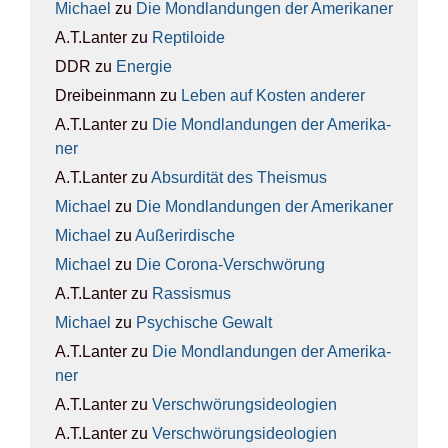
Michael
zu
Die Mond­lan­dun­gen der Ame­ri­ka­ner
A.T.Lanter
zu
Rep­ti­lo­ide
DDR
zu
Ener­gie
Dreibeinmann
zu
Leben auf Kos­ten ande­rer
A.T.Lanter
zu
Die Mond­lan­dun­gen der Ame­ri­ka­
ner
A.T.Lanter
zu
Absur­di­tät des The­is­mus
Michael
zu
Die Mond­lan­dun­gen der Ame­ri­ka­ner
Michael
zu
Außer­ir­di­sche
Michael
zu
Die Coro­na-Ver­schwö­rung
A.T.Lanter
zu
Ras­sis­mus
Michael
zu
Psy­chi­sche Gewalt
A.T.Lanter
zu
Die Mond­lan­dun­gen der Ame­ri­ka­
ner
A.T.Lanter
zu
Ver­schwö­rungs­ideo­lo­gien
A.T.Lanter
zu
Ver­schwö­rungs­ideo­lo­gien