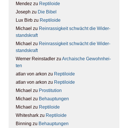
Mendez
zu
Rep­ti­lo­ide
Joseph
zu
Die Bibel
Lux Birb
zu
Rep­ti­lo­ide
Michael
zu
Rein­ras­sig­keit schwächt die Wider­
stands­kraft
Michael
zu
Rein­ras­sig­keit schwächt die Wider­
stands­kraft
Werner Reinstadler
zu
Archai­sche Gewohn­hei­
ten
atlan von arkon
zu
Rep­ti­lo­ide
atlan von arkon
zu
Rep­ti­lo­ide
Michael
zu
Pro­sti­tu­ti­on
Michael
zu
Behaup­tun­gen
Michael
zu
Rep­ti­lo­ide
Whiteshark
zu
Rep­ti­lo­ide
Binning
zu
Behaup­tun­gen