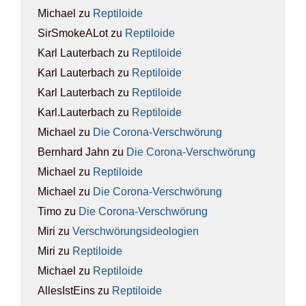
Michael
zu
Rep­ti­lo­ide
SirSmokeALot
zu
Rep­ti­lo­ide
Karl Lauterbach
zu
Rep­ti­lo­ide
Karl Lauterbach
zu
Rep­ti­lo­ide
Karl Lauterbach
zu
Rep­ti­lo­ide
Karl.Lauterbach
zu
Rep­ti­lo­ide
Michael
zu
Die Coro­na-Ver­schwö­rung
Bernhard Jahn
zu
Die Coro­na-Ver­schwö­rung
Michael
zu
Rep­ti­lo­ide
Michael
zu
Die Coro­na-Ver­schwö­rung
Timo
zu
Die Coro­na-Ver­schwö­rung
Miri
zu
Ver­schwö­rungs­ideo­lo­gien
Miri
zu
Rep­ti­lo­ide
Michael
zu
Rep­ti­lo­ide
AllesIstEins
zu
Rep­ti­lo­ide