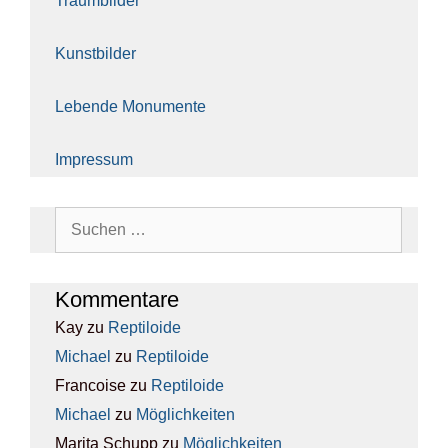
Traum­bil­der
Kunst­bil­der
Leben­de Monu­men­te
Impres­sum
Suchen
nach:
Kom­men­ta­re
Kay
zu
Rep­ti­lo­ide
Michael
zu
Rep­ti­lo­ide
Francoise
zu
Rep­ti­lo­ide
Michael
zu
Mög­lich­kei­ten
Marita Schupp
zu
Mög­lich­kei­ten