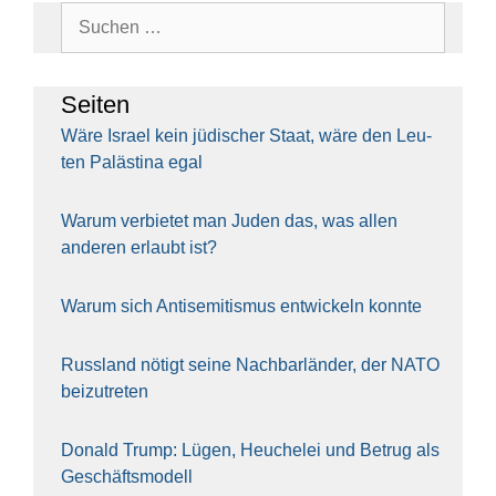
Suchen
nach:
Sei­ten
Wäre Isra­el kein jüdi­scher Staat, wäre den Leu­
ten Paläs­ti­na egal
War­um ver­bie­tet man Juden das, was allen
ande­ren erlaubt ist?
War­um sich Anti­se­mi­tis­mus ent­wi­ckeln konn­te
Russ­land nötigt sei­ne Nach­bar­län­der, der NATO
bei­zu­tre­ten
Donald Trump: Lügen, Heu­che­lei und Betrug als
Geschäfts­mo­dell