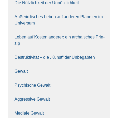
Die Nütz­lich­keit der Unnütz­lich­keit
Außer­ir­di­sches Leben auf ande­ren Pla­ne­ten im
Uni­ver­sum
Leben auf Kos­ten ande­rer: ein archai­sches Prin­
zip
Destruk­ti­vi­tät – die „Kunst“ der Unbe­gab­ten
Gewalt
Psy­chi­sche Gewalt
Aggres­si­ve Gewalt
Media­le Gewalt