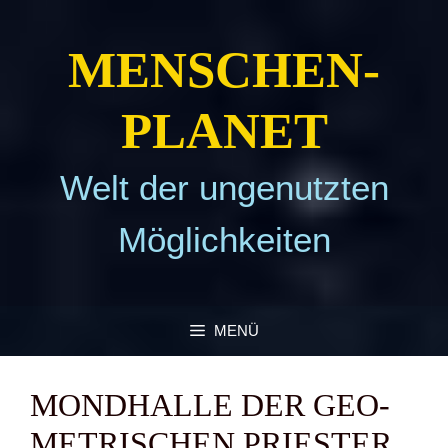
Zum
Inhalt
MEN­SCHEN­
springen
PLA­NET
Welt der ungenutzten
Möglichkeiten
MENÜ
MOND­HAL­LE DER GEO­
ME­TRI­SCHEN PRIES­TER