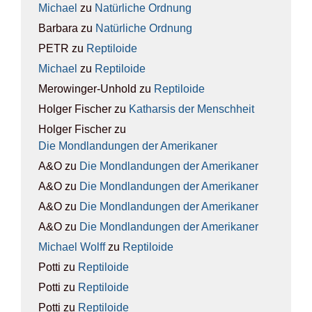
Michael
zu
Natür­li­che Ord­nung
Barbara
zu
Natür­li­che Ord­nung
PETR
zu
Rep­ti­lo­ide
Michael
zu
Rep­ti­lo­ide
Merowinger-Unhold
zu
Rep­ti­lo­ide
Holger Fischer
zu
Kathar­sis der Mensch­heit
Holger Fischer
zu
Die Mond­lan­dun­gen der Ame­ri­ka­ner
A&O
zu
Die Mond­lan­dun­gen der Ame­ri­ka­ner
A&O
zu
Die Mond­lan­dun­gen der Ame­ri­ka­ner
A&O
zu
Die Mond­lan­dun­gen der Ame­ri­ka­ner
A&O
zu
Die Mond­lan­dun­gen der Ame­ri­ka­ner
Michael Wolff
zu
Rep­ti­lo­ide
Potti
zu
Rep­ti­lo­ide
Potti
zu
Rep­ti­lo­ide
Potti
zu
Rep­ti­lo­ide