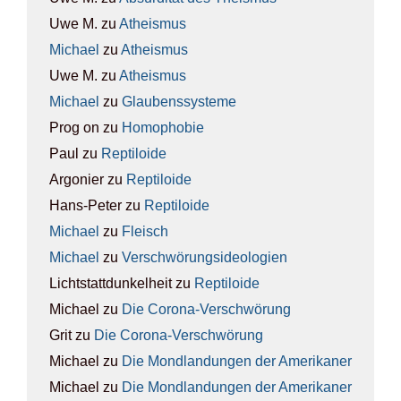
Uwe M.
zu
Athe­is­mus
Michael
zu
Athe­is­mus
Uwe M.
zu
Athe­is­mus
Michael
zu
Glau­bens­sys­te­me
Prog on
zu
Homo­pho­bie
Paul
zu
Rep­ti­lo­ide
Argonier
zu
Rep­ti­lo­ide
Hans-Peter
zu
Rep­ti­lo­ide
Michael
zu
Fleisch
Michael
zu
Ver­schwö­rungs­ideo­lo­gien
Lichtstattdunkelheit
zu
Rep­ti­lo­ide
Michael
zu
Die Coro­na-Ver­schwö­rung
Grit
zu
Die Coro­na-Ver­schwö­rung
Michael
zu
Die Mond­lan­dun­gen der Ame­ri­ka­ner
Michael
zu
Die Mond­lan­dun­gen der Ame­ri­ka­ner