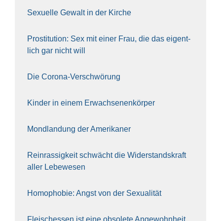
Sexu­el­le Gewalt in der Kir­che
Pro­sti­tu­ti­on: Sex mit einer Frau, die das eigent­
lich gar nicht will
Die Coro­na-Ver­schwö­rung
Kin­der in einem Erwach­se­nen­kör­per
Mond­lan­dung der Ame­ri­ka­ner
Rein­ras­sig­keit schwächt die Wider­stands­kraft
aller Lebe­we­sen
Homo­pho­bie: Angst von der Sexua­li­tät
Fleisch­essen ist eine obso­le­te An‍ge‍wohn‍heit