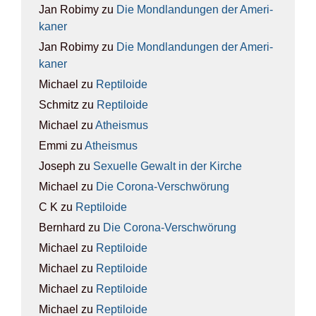
Jan Robimy
zu
Die Mond­lan­dun­gen der Ame­ri­
ka­ner
Jan Robimy
zu
Die Mond­lan­dun­gen der Ame­ri­
ka­ner
Michael
zu
Rep­ti­lo­ide
Schmitz
zu
Rep­ti­lo­ide
Michael
zu
Athe­is­mus
Emmi
zu
Athe­is­mus
Joseph
zu
Sexu­el­le Gewalt in der Kir­che
Michael
zu
Die Coro­na-Ver­schwö­rung
C K
zu
Rep­ti­lo­ide
Bernhard
zu
Die Coro­na-Ver­schwö­rung
Michael
zu
Rep­ti­lo­ide
Michael
zu
Rep­ti­lo­ide
Michael
zu
Rep­ti­lo­ide
Michael
zu
Rep­ti­lo­ide