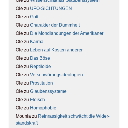
Ole
zu
Wis­sen­schaft als Glau­bens­sys­tem
Ole
zu
UFO-SICH­TUN­GEN
Ole
zu
Gott
Ole
zu
Cha­rak­ter der Dumm­heit
Ole
zu
Die Mond­lan­dun­gen der Ame­ri­ka­ner
Ole
zu
Kar­ma
Ole
zu
Leben auf Kos­ten ande­rer
Ole
zu
Das Böse
Ole
zu
Rep­ti­lo­ide
Ole
zu
Ver­schwö­rungs­ideo­lo­gien
Ole
zu
Pro­sti­tu­ti­on
Ole
zu
Glau­bens­sys­te­me
Ole
zu
Fleisch
Ole
zu
Homo­pho­bie
Mounia
zu
Rein­ras­sig­keit schwächt die Wider­
stands­kraft