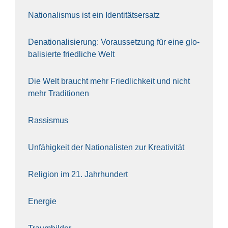
Natio­na­lis­mus ist ein Iden­ti­täts­er­satz
Dena­tio­na­li­sie­rung: Vor­aus­set­zung für eine glo­
ba­li­sier­te fried­li­che Welt
Die Welt braucht mehr Fried­lich­keit und nicht
mehr Tra­di­tio­nen
Ras­sis­mus
Unfä­hig­keit der Natio­na­lis­ten zur Krea­ti­vi­tät
Reli­gi­on im 21. Jahr­hun­dert
Ener­gie