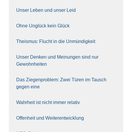
Unser Leben und unser Leid
Ohne Unglück kein Glück
The­is­mus: Flucht in die Unmün­dig­keit
Unser Den­ken und Mei­nun­gen sind nur
Gewohn­hei­ten
Das Zie­gen­pro­blem: Zwei Türen im Tausch
gegen eine
Wahr­heit ist nicht immer rela­tiv
Offen­heit und Wei­ter­ent­wick­lung