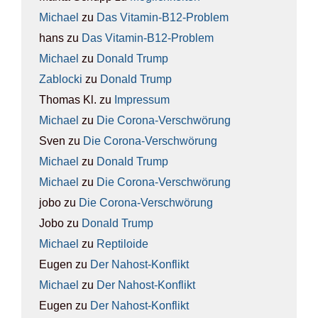
Michael
zu
Das Vit­amin-B12-Pro­blem
hans
zu
Das Vit­amin-B12-Pro­blem
Michael
zu
Donald Trump
Zablocki
zu
Donald Trump
Thomas Kl.
zu
Impres­sum
Michael
zu
Die Coro­na-Ver­schwö­rung
Sven
zu
Die Coro­na-Ver­schwö­rung
Michael
zu
Donald Trump
Michael
zu
Die Coro­na-Ver­schwö­rung
jobo
zu
Die Coro­na-Ver­schwö­rung
Jobo
zu
Donald Trump
Michael
zu
Rep­ti­lo­ide
Eugen
zu
Der Nah­ost-Kon­flikt
Michael
zu
Der Nah­ost-Kon­flikt
Eugen
zu
Der Nah­ost-Kon­flikt