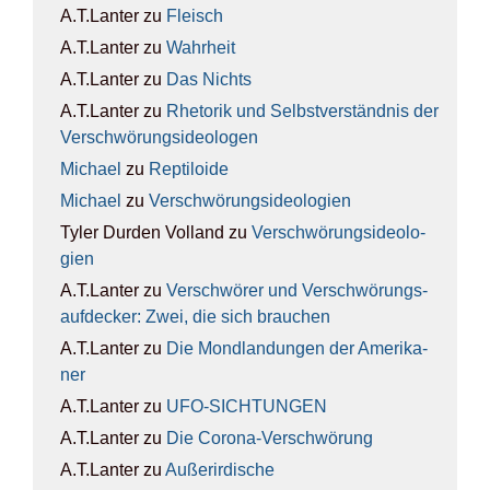
A.T.Lanter
zu
Fleisch
A.T.Lanter
zu
Wahr­heit
A.T.Lanter
zu
Das Nichts
A.T.Lanter
zu
Rhe­to­rik und Selbst­ver­ständ­nis der
Ver­schwö­rungs­ideo­lo­gen
Michael
zu
Rep­ti­lo­ide
Michael
zu
Ver­schwö­rungs­ideo­lo­gien
Tyler Durden Volland
zu
Ver­schwö­rungs­ideo­lo­
gien
A.T.Lanter
zu
Ver­schwö­rer und Ver­schwö­rungs­
auf­de­cker: Zwei, die sich brau­chen
A.T.Lanter
zu
Die Mond­lan­dun­gen der Ame­ri­ka­
ner
A.T.Lanter
zu
UFO-SICH­TUN­GEN
A.T.Lanter
zu
Die Coro­na-Ver­schwö­rung
A.T.Lanter
zu
Außer­ir­di­sche