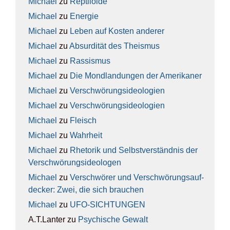
Michael
zu
Rep­ti­lo­ide
Michael
zu
Ener­gie
Michael
zu
Leben auf Kos­ten ande­rer
Michael
zu
Absur­di­tät des The­is­mus
Michael
zu
Ras­sis­mus
Michael
zu
Die Mond­lan­dun­gen der Ame­ri­ka­ner
Michael
zu
Ver­schwö­rungs­ideo­lo­gien
Michael
zu
Ver­schwö­rungs­ideo­lo­gien
Michael
zu
Fleisch
Michael
zu
Wahr­heit
Michael
zu
Rhe­to­rik und Selbst­ver­ständ­nis der
Ver­schwö­rungs­ideo­lo­gen
Michael
zu
Ver­schwö­rer und Ver­schwö­rungs­auf­
de­cker: Zwei, die sich brau­chen
Michael
zu
UFO-SICH­TUN­GEN
A.T.Lanter
zu
Psy­chi­sche Gewalt