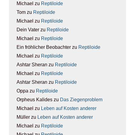
Michael
zu
Rep­ti­lo­ide
Tom
zu
Rep­ti­lo­ide
Michael
zu
Rep­ti­lo­ide
Dein Vater
zu
Rep­ti­lo­ide
Michael
zu
Rep­ti­lo­ide
Ein fröhlicher Beobachter
zu
Rep­ti­lo­ide
Michael
zu
Rep­ti­lo­ide
Ashtar Sheran
zu
Rep­ti­lo­ide
Michael
zu
Rep­ti­lo­ide
Ashtar Sheran
zu
Rep­ti­lo­ide
Oppa
zu
Rep­ti­lo­ide
Orpheus Kalides
zu
Das Zie­gen­pro­blem
Michael
zu
Leben auf Kos­ten ande­rer
Müller
zu
Leben auf Kos­ten ande­rer
Michael
zu
Rep­ti­lo­ide
Michael
zu
Rep­ti­lo­ide