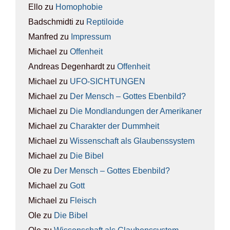
Ello
zu
Homo­pho­bie
Badschmidti
zu
Rep­ti­lo­ide
Manfred
zu
Impres­sum
Michael
zu
Offen­heit
Andreas Degenhardt
zu
Offen­heit
Michael
zu
UFO-SICH­TUN­GEN
Michael
zu
Der Mensch – Got­tes Eben­bild?
Michael
zu
Die Mond­lan­dun­gen der Ame­ri­ka­ner
Michael
zu
Cha­rak­ter der Dumm­heit
Michael
zu
Wis­sen­schaft als Glau­bens­sys­tem
Michael
zu
Die Bibel
Ole
zu
Der Mensch – Got­tes Eben­bild?
Michael
zu
Gott
Michael
zu
Fleisch
Ole
zu
Die Bibel