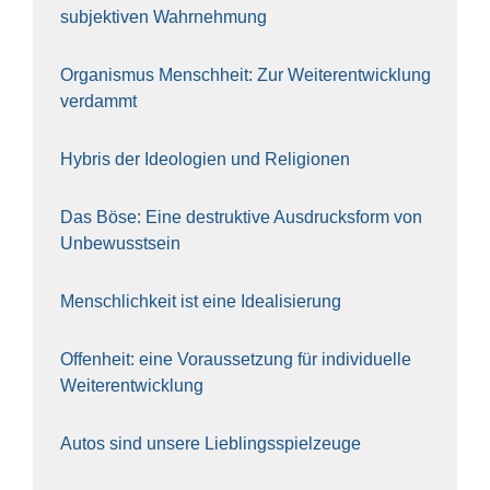
sub­jek­ti­ven Wahr­neh­mung
Orga­nis­mus Mensch­heit: Zur Wei­ter­ent­wick­lung
ver­dammt
Hybris der Ideo­lo­gien und Reli­gio­nen
Das Böse: Eine destruk­ti­ve Aus­drucks­form von
Unbe­wusst­sein
Mensch­lich­keit ist eine Idea­li­sie­rung
Offen­heit: eine Vor­aus­set­zung für indi­vi­du­el­le
Wei­ter­ent­wick­lung
Autos sind unse­re Lieb­lings­spiel­zeu­ge