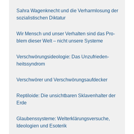
Sahra Wagen­knecht und die Ver­harm­lo­sung der
sozia­lis­ti­schen Dik­ta­tur
Wir Mensch und unser Ver­hal­ten sind das Pro­
blem die­ser Welt – nicht unse­re Sys‍te‍me
Ver­schwö­rungs­ideo­lo­gie: Das Unzufrieden­
heitssyndrom
Ver­schwö­rer und Verschwörungs­aufdecker
Rep­ti­lo­ide: Die unsicht­ba­ren Skla­ven­hal­ter der
Erde
Glau­bens­sys­te­me: Welt­erklä­rungs­ver­su­che,
Ideo­lo­gien und Eso­te­rik