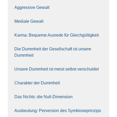
Aggres­si­ve Gewalt
Media­le Gewalt
Kar­ma: Beque­me Aus­re­de für Gleich­gül­tig­keit
Die Dumm­heit der Gesell­schaft ist unse­re
Dumm­heit
Unse­re Dumm­heit ist meist selbst ver­schul­det
Cha­rak­ter der Dumm­heit
Das Nichts: die Null-Dimen­si­on
Aus­beu­tung: Per­ver­si­on des Sym­bio­se­prin­zips