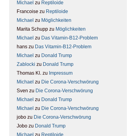
Michael
zu
Rep­ti­lo­ide
Francoise
zu
Rep­ti­lo­ide
Michael
zu
Mög­lich­kei­ten
Marita Schupp
zu
Mög­lich­kei­ten
Michael
zu
Das Vit­amin-B12-Pro­blem
hans
zu
Das Vit­amin-B12-Pro­blem
Michael
zu
Donald Trump
Zablocki
zu
Donald Trump
Thomas Kl.
zu
Impres­sum
Michael
zu
Die Coro­na-Ver­schwö­rung
Sven
zu
Die Coro­na-Ver­schwö­rung
Michael
zu
Donald Trump
Michael
zu
Die Coro­na-Ver­schwö­rung
jobo
zu
Die Coro­na-Ver­schwö­rung
Jobo
zu
Donald Trump
Michael
zu
Rep­ti­lo­ide