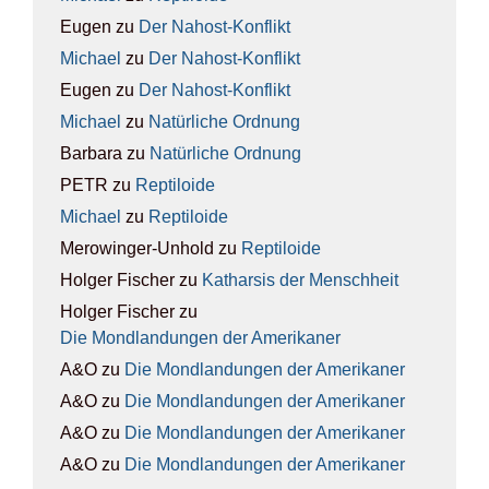
Eugen
zu
Der Nah­ost-Kon­flikt
Michael
zu
Der Nah­ost-Kon­flikt
Eugen
zu
Der Nah­ost-Kon­flikt
Michael
zu
Natür­li­che Ord­nung
Barbara
zu
Natür­li­che Ord­nung
PETR
zu
Rep­ti­lo­ide
Michael
zu
Rep­ti­lo­ide
Merowinger-Unhold
zu
Rep­ti­lo­ide
Holger Fischer
zu
Kathar­sis der Mensch­heit
Holger Fischer
zu
Die Mond­lan­dun­gen der Ame­ri­ka­ner
A&O
zu
Die Mond­lan­dun­gen der Ame­ri­ka­ner
A&O
zu
Die Mond­lan­dun­gen der Ame­ri­ka­ner
A&O
zu
Die Mond­lan­dun­gen der Ame­ri­ka­ner
A&O
zu
Die Mond­lan­dun­gen der Ame­ri­ka­ner