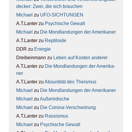
de­cker: Zwei, die sich brau­chen
Michael
zu
UFO-SICH­TUN­GEN
A.T.Lanter
zu
Psy­chi­sche Gewalt
Michael
zu
Die Mond­lan­dun­gen der Ame­ri­ka­ner
A.T.Lanter
zu
Rep­ti­lo­ide
DDR
zu
Ener­gie
Dreibeinmann
zu
Leben auf Kos­ten ande­rer
A.T.Lanter
zu
Die Mond­lan­dun­gen der Ame­ri­ka­
ner
A.T.Lanter
zu
Absur­di­tät des The­is­mus
Michael
zu
Die Mond­lan­dun­gen der Ame­ri­ka­ner
Michael
zu
Außer­ir­di­sche
Michael
zu
Die Coro­na-Ver­schwö­rung
A.T.Lanter
zu
Ras­sis­mus
Michael
zu
Psy­chi­sche Gewalt