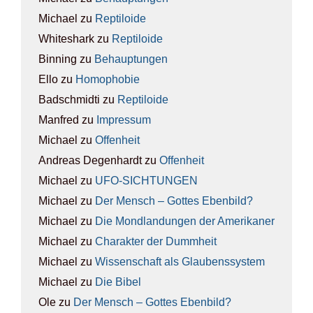
Michael
zu
Rep­ti­lo­ide
Whiteshark
zu
Rep­ti­lo­ide
Binning
zu
Behaup­tun­gen
Ello
zu
Homo­pho­bie
Badschmidti
zu
Rep­ti­lo­ide
Manfred
zu
Impres­sum
Michael
zu
Offen­heit
Andreas Degenhardt
zu
Offen­heit
Michael
zu
UFO-SICH­TUN­GEN
Michael
zu
Der Mensch – Got­tes Eben­bild?
Michael
zu
Die Mond­lan­dun­gen der Ame­ri­ka­ner
Michael
zu
Cha­rak­ter der Dumm­heit
Michael
zu
Wis­sen­schaft als Glau­bens­sys­tem
Michael
zu
Die Bibel
Ole
zu
Der Mensch – Got­tes Eben­bild?