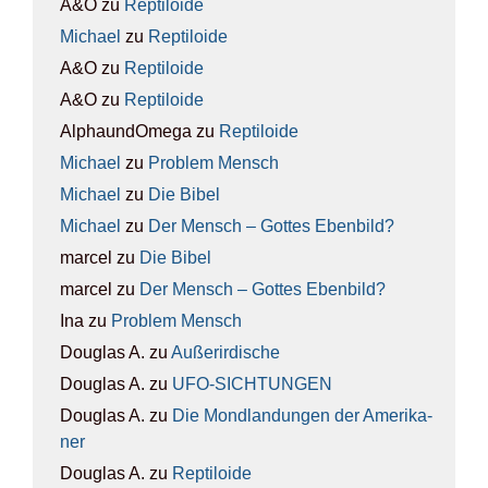
A&O
zu
Rep­ti­lo­ide
Michael
zu
Rep­ti­lo­ide
A&O
zu
Rep­ti­lo­ide
A&O
zu
Rep­ti­lo­ide
AlphaundOmega
zu
Rep­ti­lo­ide
Michael
zu
Pro­blem Mensch
Michael
zu
Die Bibel
Michael
zu
Der Mensch – Got­tes Eben­bild?
marcel
zu
Die Bibel
marcel
zu
Der Mensch – Got­tes Eben­bild?
Ina
zu
Pro­blem Mensch
Douglas A.
zu
Außer­ir­di­sche
Douglas A.
zu
UFO-SICH­TUN­GEN
Douglas A.
zu
Die Mond­lan­dun­gen der Ame­ri­ka­
ner
Douglas A.
zu
Rep­ti­lo­ide