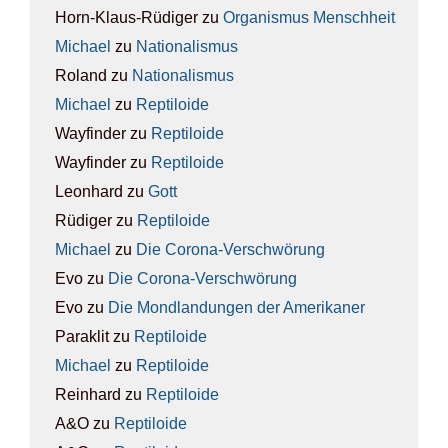
Horn-Klaus-Rüdiger
zu
Orga­nis­mus Mensch­heit
Michael
zu
Natio­na­lis­mus
Roland
zu
Natio­na­lis­mus
Michael
zu
Rep­ti­lo­ide
Wayfinder
zu
Rep­ti­lo­ide
Wayfinder
zu
Rep­ti­lo­ide
Leonhard
zu
Gott
Rüdiger
zu
Rep­ti­lo­ide
Michael
zu
Die Coro­na-Ver­schwö­rung
Evo
zu
Die Coro­na-Ver­schwö­rung
Evo
zu
Die Mond­lan­dun­gen der Ame­ri­ka­ner
Paraklit
zu
Rep­ti­lo­ide
Michael
zu
Rep­ti­lo­ide
Reinhard
zu
Rep­ti­lo­ide
A&O
zu
Rep­ti­lo­ide