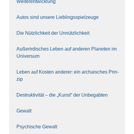
Wei­ter­ent­wick­lung
Autos sind unse­re Lieb­lings­spiel­zeu­ge
Die Nütz­lich­keit der Unnütz­lich­keit
Außer­ir­di­sches Leben auf ande­ren Pla­ne­ten im
Uni­ver­sum
Leben auf Kos­ten ande­rer: ein archai­sches Prin­
zip
Destruk­ti­vi­tät – die „Kunst“ der Unbe­gab­ten
Gewalt
Psy­chi­sche Gewalt