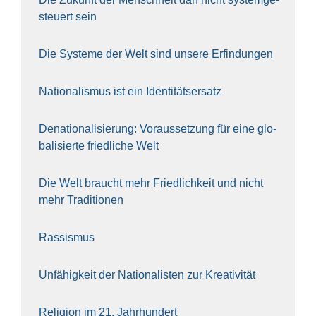
steu­ert sein
Die Sys­te­me der Welt sind unse­re Erfin­dun­gen
Natio­na­lis­mus ist ein Iden­ti­täts­er­satz
Dena­tio­na­li­sie­rung: Vor­aus­set­zung für eine glo­
ba­li­sier­te fried­li­che Welt
Die Welt braucht mehr Fried­lich­keit und nicht
mehr Tra­di­tio­nen
Ras­sis­mus
Unfä­hig­keit der Natio­na­lis­ten zur Krea­ti­vi­tät
Reli­gi­on im 21. Jahr­hun­dert