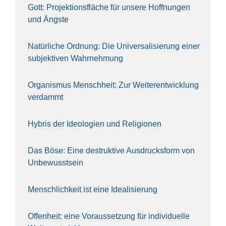
Gott: Pro­jek­ti­ons­flä­che für unse­re Hoff­nun­gen
und Ängs­te
Natür­li­che Ord­nung: Die Uni­ver­sa­li­sie­rung einer
sub­jek­ti­ven Wahr­neh­mung
Orga­nis­mus Mensch­heit: Zur Wei­ter­ent­wick­lung
ver­dammt
Hybris der Ideo­lo­gien und Reli­gio­nen
Das Böse: Eine destruk­ti­ve Aus­drucks­form von
Unbe­wusst­sein
Mensch­lich­keit ist eine Idea­li­sie­rung
Offen­heit: eine Vor­aus­set­zung für indi­vi­du­el­le