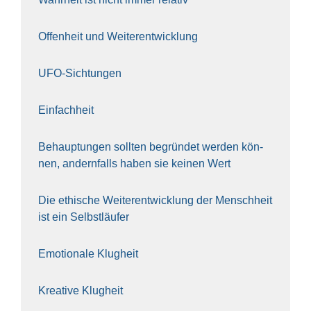
Offen­heit und Wei­ter­ent­wick­lung
UFO-Sich­tun­gen
Ein­fach­heit
Behaup­tun­gen soll­ten begrün­det wer­den kön­
nen, andern­falls haben sie kei­nen Wert
Die ethi­sche Wei­ter­ent­wick­lung der Mensch­heit
ist ein Selbst­läu­fer
Emo­tio­na­le Klug­heit
Krea­ti­ve Klug­heit