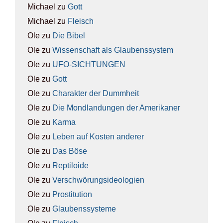
Michael
zu
Gott
Michael
zu
Fleisch
Ole
zu
Die Bibel
Ole
zu
Wis­sen­schaft als Glau­bens­sys­tem
Ole
zu
UFO-SICH­TUN­GEN
Ole
zu
Gott
Ole
zu
Cha­rak­ter der Dumm­heit
Ole
zu
Die Mond­lan­dun­gen der Ame­ri­ka­ner
Ole
zu
Kar­ma
Ole
zu
Leben auf Kos­ten ande­rer
Ole
zu
Das Böse
Ole
zu
Rep­ti­lo­ide
Ole
zu
Ver­schwö­rungs­ideo­lo­gien
Ole
zu
Pro­sti­tu­ti­on
Ole
zu
Glau­bens­sys­te­me