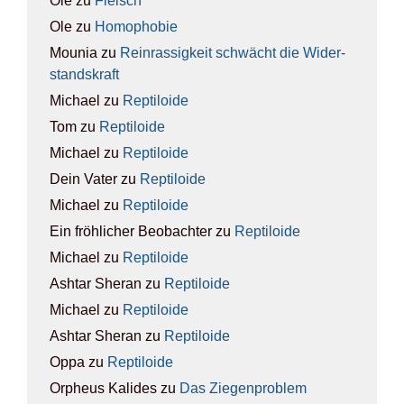
Ole
zu
Fleisch
Ole
zu
Homo­pho­bie
Mounia
zu
Rein­ras­sig­keit schwächt die Wider­
stands­kraft
Michael
zu
Rep­ti­lo­ide
Tom
zu
Rep­ti­lo­ide
Michael
zu
Rep­ti­lo­ide
Dein Vater
zu
Rep­ti­lo­ide
Michael
zu
Rep­ti­lo­ide
Ein fröhlicher Beobachter
zu
Rep­ti­lo­ide
Michael
zu
Rep­ti­lo­ide
Ashtar Sheran
zu
Rep­ti­lo­ide
Michael
zu
Rep­ti­lo­ide
Ashtar Sheran
zu
Rep­ti­lo­ide
Oppa
zu
Rep­ti­lo­ide
Orpheus Kalides
zu
Das Zie­gen­pro­blem