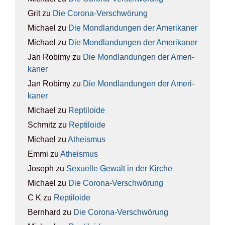
Grit
zu
Die Coro­na-Ver­schwö­rung
Michael
zu
Die Mond­lan­dun­gen der Ame­ri­ka­ner
Michael
zu
Die Mond­lan­dun­gen der Ame­ri­ka­ner
Jan Robimy
zu
Die Mond­lan­dun­gen der Ame­ri­
ka­ner
Jan Robimy
zu
Die Mond­lan­dun­gen der Ame­ri­
ka­ner
Michael
zu
Rep­ti­lo­ide
Schmitz
zu
Rep­ti­lo­ide
Michael
zu
Athe­is­mus
Emmi
zu
Athe­is­mus
Joseph
zu
Sexu­el­le Gewalt in der Kir­che
Michael
zu
Die Coro­na-Ver­schwö­rung
C K
zu
Rep­ti­lo­ide
Bernhard
zu
Die Coro­na-Ver­schwö­rung