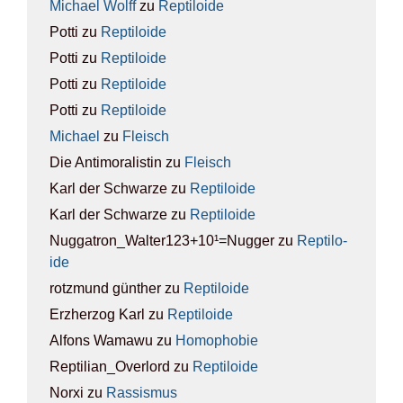
Michael Wolff
zu
Rep­ti­lo­ide
Potti
zu
Rep­ti­lo­ide
Potti
zu
Rep­ti­lo­ide
Potti
zu
Rep­ti­lo­ide
Potti
zu
Rep­ti­lo­ide
Michael
zu
Fleisch
Die Antimoralistin
zu
Fleisch
Karl der Schwarze
zu
Rep­ti­lo­ide
Karl der Schwarze
zu
Rep­ti­lo­ide
Nuggatron_Walter123+10¹=Nugger
zu
Rep­ti­lo­
ide
rotzmund günther
zu
Rep­ti­lo­ide
Erzherzog Karl
zu
Rep­ti­lo­ide
Alfons Wamawu
zu
Homo­pho­bie
Reptilian_Overlord
zu
Rep­ti­lo­ide
Norxi
zu
Ras­sis­mus