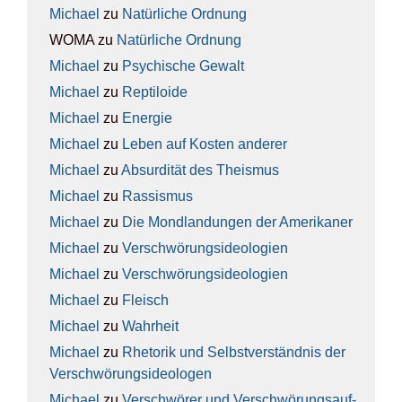
Michael
zu
Natür­li­che Ord­nung
WOMA
zu
Natür­li­che Ord­nung
Michael
zu
Psy­chi­sche Gewalt
Michael
zu
Rep­ti­lo­ide
Michael
zu
Ener­gie
Michael
zu
Leben auf Kos­ten ande­rer
Michael
zu
Absur­di­tät des The­is­mus
Michael
zu
Ras­sis­mus
Michael
zu
Die Mond­lan­dun­gen der Ame­ri­ka­ner
Michael
zu
Ver­schwö­rungs­ideo­lo­gien
Michael
zu
Ver­schwö­rungs­ideo­lo­gien
Michael
zu
Fleisch
Michael
zu
Wahr­heit
Michael
zu
Rhe­to­rik und Selbst­ver­ständ­nis der
Ver­schwö­rungs­ideo­lo­gen
Michael
zu
Ver­schwö­rer und Ver­schwö­rungs­auf­