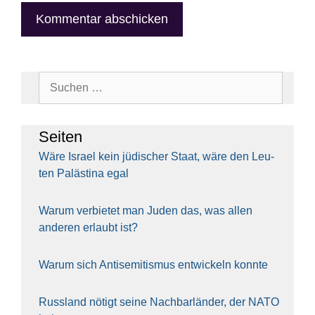
Suchen
nach:
Sei­ten
Wäre Isra­el kein jüdi­scher Staat, wäre den Leu­
ten Paläs­ti­na egal
War­um ver­bie­tet man Juden das, was allen
ande­ren erlaubt ist?
War­um sich Anti­se­mi­tis­mus ent­wi­ckeln konn­te
Russ­land nötigt sei­ne Nach­bar­län­der, der NATO