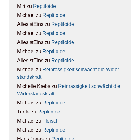
Miri
zu
Rep­ti­lo­ide
Michael
zu
Rep­ti­lo­ide
AllesIstEins
zu
Rep­ti­lo­ide
Michael
zu
Rep­ti­lo­ide
AllesIstEins
zu
Rep­ti­lo­ide
Michael
zu
Rep­ti­lo­ide
AllesIstEins
zu
Rep­ti­lo­ide
Michael
zu
Rein­ras­sig­keit schwächt die Wider­
stands­kraft
Michelle Krebs
zu
Rein­ras­sig­keit schwächt die
Wider­stands­kraft
Michael
zu
Rep­ti­lo­ide
Turtle
zu
Rep­ti­lo­ide
Michael
zu
Fleisch
Michael
zu
Rep­ti­lo­ide
Hans Jonas
zu
Rep­ti­lo­ide