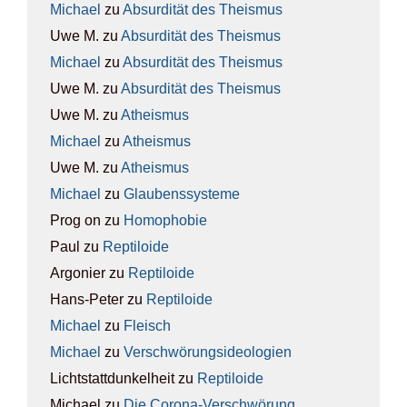
Michael
zu
Absur­di­tät des The­is­mus
Uwe M.
zu
Absur­di­tät des The­is­mus
Michael
zu
Absur­di­tät des The­is­mus
Uwe M.
zu
Absur­di­tät des The­is­mus
Uwe M.
zu
Athe­is­mus
Michael
zu
Athe­is­mus
Uwe M.
zu
Athe­is­mus
Michael
zu
Glau­bens­sys­te­me
Prog on
zu
Homo­pho­bie
Paul
zu
Rep­ti­lo­ide
Argonier
zu
Rep­ti­lo­ide
Hans-Peter
zu
Rep­ti­lo­ide
Michael
zu
Fleisch
Michael
zu
Ver­schwö­rungs­ideo­lo­gien
Lichtstattdunkelheit
zu
Rep­ti­lo­ide
Michael
zu
Die Coro­na-Ver­schwö­rung