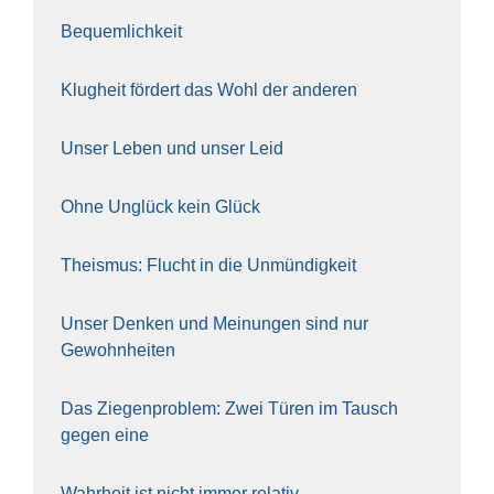
Bequem­lich­keit
Klug­heit för­dert das Wohl der ande­ren
Unser Leben und unser Leid
Ohne Unglück kein Glück
The­is­mus: Flucht in die Unmün­dig­keit
Unser Den­ken und Mei­nun­gen sind nur
Gewohn­hei­ten
Das Zie­gen­pro­blem: Zwei Türen im Tausch
gegen eine
Wahr­heit ist nicht immer rela­tiv