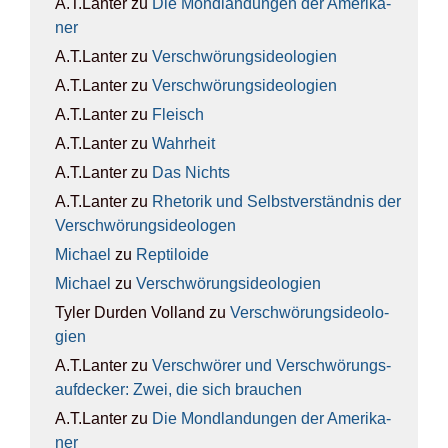
A.T.Lanter
zu
Die Mond­lan­dun­gen der Ame­ri­ka­
ner
A.T.Lanter
zu
Ver­schwö­rungs­ideo­lo­gien
A.T.Lanter
zu
Ver­schwö­rungs­ideo­lo­gien
A.T.Lanter
zu
Fleisch
A.T.Lanter
zu
Wahr­heit
A.T.Lanter
zu
Das Nichts
A.T.Lanter
zu
Rhe­to­rik und Selbst­ver­ständ­nis der
Ver­schwö­rungs­ideo­lo­gen
Michael
zu
Rep­ti­lo­ide
Michael
zu
Ver­schwö­rungs­ideo­lo­gien
Tyler Durden Volland
zu
Ver­schwö­rungs­ideo­lo­
gien
A.T.Lanter
zu
Ver­schwö­rer und Ver­schwö­rungs­
auf­de­cker: Zwei, die sich brau­chen
A.T.Lanter
zu
Die Mond­lan­dun­gen der Ame­ri­ka­
ner