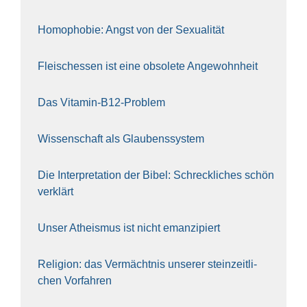
Homo­pho­bie: Angst von der Sexua­li­tät
Fleisch­essen ist eine obso­le­te An‍ge‍wohn‍heit
Das Vit­amin-B12-Pro­blem
Wis­sen­schaft als Glau­bens­sys­tem
Die Inter­pre­ta­ti­on der Bibel: Schreck­li­ches schön
ver­klärt
Unser Athe­is­mus ist nicht eman­zi­piert
Reli­gi­on: das Ver­mächt­nis unse­rer stein­zeit­li­
chen Vor­fah­ren