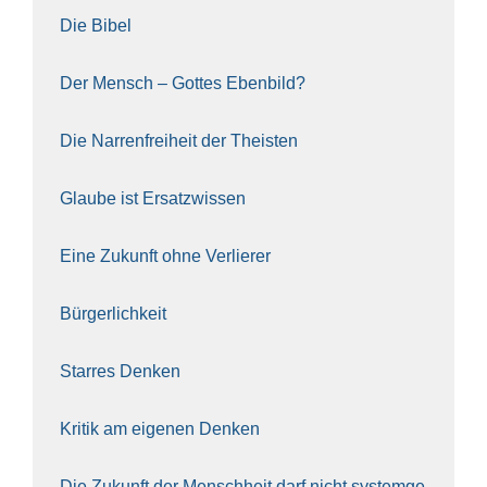
Die Bibel
Der Mensch – Got­tes Eben­bild?
Die Nar­ren­frei­heit der The­is­ten
Glau­be ist Ersatz­wis­sen
Eine Zukunft ohne Ver­lie­rer
Bür­ger­lich­keit
Star­res Den­ken
Kri­tik am eige­nen Den­ken
Die Zukunft der Mensch­heit darf nicht sys­tem­ge­