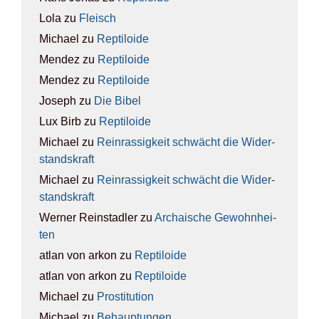
Lola
zu
Fleisch
Michael
zu
Rep­ti­lo­ide
Mendez
zu
Rep­ti­lo­ide
Mendez
zu
Rep­ti­lo­ide
Joseph
zu
Die Bibel
Lux Birb
zu
Rep­ti­lo­ide
Michael
zu
Rein­ras­sig­keit schwächt die Wider­
stands­kraft
Michael
zu
Rein­ras­sig­keit schwächt die Wider­
stands­kraft
Werner Reinstadler
zu
Archai­sche Gewohn­hei­
ten
atlan von arkon
zu
Rep­ti­lo­ide
atlan von arkon
zu
Rep­ti­lo­ide
Michael
zu
Pro­sti­tu­ti­on
Michael
zu
Behaup­tun­gen