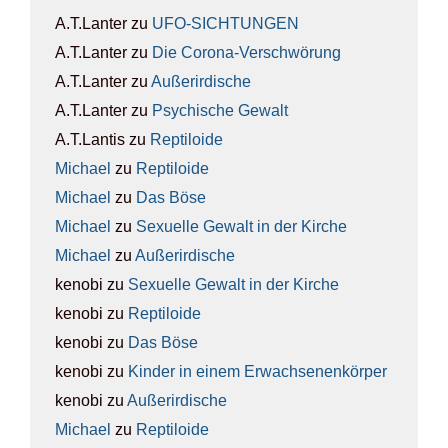
A.T.Lanter
zu
UFO-SICH­TUN­GEN
A.T.Lanter
zu
Die Coro­na-Ver­schwö­rung
A.T.Lanter
zu
Außer­ir­di­sche
A.T.Lanter
zu
Psy­chi­sche Gewalt
A.T.Lantis
zu
Rep­ti­lo­ide
Michael
zu
Rep­ti­lo­ide
Michael
zu
Das Böse
Michael
zu
Sexu­el­le Gewalt in der Kir­che
Michael
zu
Außer­ir­di­sche
kenobi
zu
Sexu­el­le Gewalt in der Kir­che
kenobi
zu
Rep­ti­lo­ide
kenobi
zu
Das Böse
kenobi
zu
Kin­der in einem Erwach­se­nen­kör­per
kenobi
zu
Außer­ir­di­sche
Michael
zu
Rep­ti­lo­ide