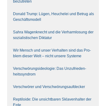
bei­zu­tre­ten
Donald Trump: Lügen, Heu­che­lei und Betrug als
Geschäfts­mo­dell
Sahra Wagen­knecht und die Ver­harm­lo­sung der
sozia­lis­ti­schen Dik­ta­tur
Wir Mensch und unser Ver­hal­ten sind das Pro­
blem die­ser Welt – nicht unse­re Sys‍te‍me
Ver­schwö­rungs­ideo­lo­gie: Das Unzufrieden­
heitssyndrom
Ver­schwö­rer und Verschwörungs­aufdecker
Rep­ti­lo­ide: Die unsicht­ba­ren Skla­ven­hal­ter der
Erde