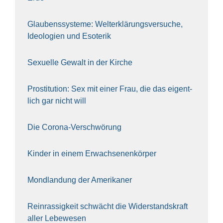
Glau­bens­sys­te­me: Welt­erklä­rungs­ver­su­che,
Ideo­lo­gien und Eso­te­rik
Sexu­el­le Gewalt in der Kir­che
Pro­sti­tu­ti­on: Sex mit einer Frau, die das eigent­
lich gar nicht will
Die Coro­na-Ver­schwö­rung
Kin­der in einem Erwach­se­nen­kör­per
Mond­lan­dung der Ame­ri­ka­ner
Rein­ras­sig­keit schwächt die Wider­stands­kraft
aller Lebe­we­sen