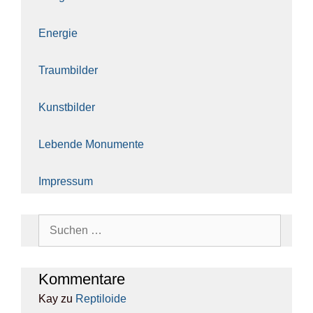
Ener­gie
Traum­bil­der
Kunst­bil­der
Leben­de Monu­men­te
Impres­sum
Suchen
nach:
Kom­men­ta­re
Kay
zu
Rep­ti­lo­ide