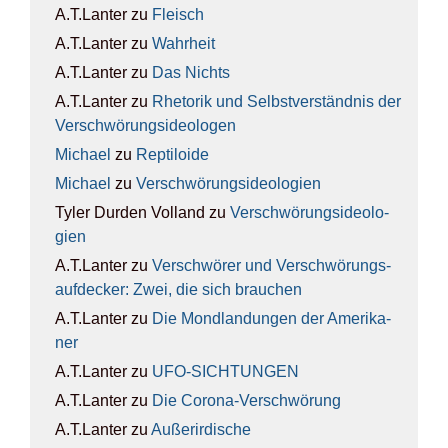
A.T.Lanter
zu
Fleisch
A.T.Lanter
zu
Wahr­heit
A.T.Lanter
zu
Das Nichts
A.T.Lanter
zu
Rhe­to­rik und Selbst­ver­ständ­nis der
Ver­schwö­rungs­ideo­lo­gen
Michael
zu
Rep­ti­lo­ide
Michael
zu
Ver­schwö­rungs­ideo­lo­gien
Tyler Durden Volland
zu
Ver­schwö­rungs­ideo­lo­
gien
A.T.Lanter
zu
Ver­schwö­rer und Ver­schwö­rungs­
auf­de­cker: Zwei, die sich brau­chen
A.T.Lanter
zu
Die Mond­lan­dun­gen der Ame­ri­ka­
ner
A.T.Lanter
zu
UFO-SICH­TUN­GEN
A.T.Lanter
zu
Die Coro­na-Ver­schwö­rung
A.T.Lanter
zu
Außer­ir­di­sche