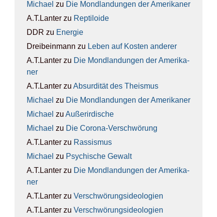
Michael
zu
Die Mond­lan­dun­gen der Ame­ri­ka­ner
A.T.Lanter
zu
Rep­ti­lo­ide
DDR
zu
Ener­gie
Dreibeinmann
zu
Leben auf Kos­ten ande­rer
A.T.Lanter
zu
Die Mond­lan­dun­gen der Ame­ri­ka­
ner
A.T.Lanter
zu
Absur­di­tät des The­is­mus
Michael
zu
Die Mond­lan­dun­gen der Ame­ri­ka­ner
Michael
zu
Außer­ir­di­sche
Michael
zu
Die Coro­na-Ver­schwö­rung
A.T.Lanter
zu
Ras­sis­mus
Michael
zu
Psy­chi­sche Gewalt
A.T.Lanter
zu
Die Mond­lan­dun­gen der Ame­ri­ka­
ner
A.T.Lanter
zu
Ver­schwö­rungs­ideo­lo­gien
A.T.Lanter
zu
Ver­schwö­rungs­ideo­lo­gien