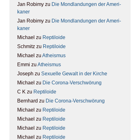
Jan Robimy
zu
Die Mond­lan­dun­gen der Ame­ri­
ka­ner
Jan Robimy
zu
Die Mond­lan­dun­gen der Ame­ri­
ka­ner
Michael
zu
Rep­ti­lo­ide
Schmitz
zu
Rep­ti­lo­ide
Michael
zu
Athe­is­mus
Emmi
zu
Athe­is­mus
Joseph
zu
Sexu­el­le Gewalt in der Kir­che
Michael
zu
Die Coro­na-Ver­schwö­rung
C K
zu
Rep­ti­lo­ide
Bernhard
zu
Die Coro­na-Ver­schwö­rung
Michael
zu
Rep­ti­lo­ide
Michael
zu
Rep­ti­lo­ide
Michael
zu
Rep­ti­lo­ide
Michael
zu
Rep­ti­lo­ide