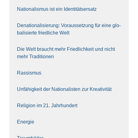
Natio­na­lis­mus ist ein Iden­ti­täts­er­satz
Dena­tio­na­li­sie­rung: Vor­aus­set­zung für eine glo­
ba­li­sier­te fried­li­che Welt
Die Welt braucht mehr Fried­lich­keit und nicht
mehr Tra­di­tio­nen
Ras­sis­mus
Unfä­hig­keit der Natio­na­lis­ten zur Krea­ti­vi­tät
Reli­gi­on im 21. Jahr­hun­dert
Ener­gie