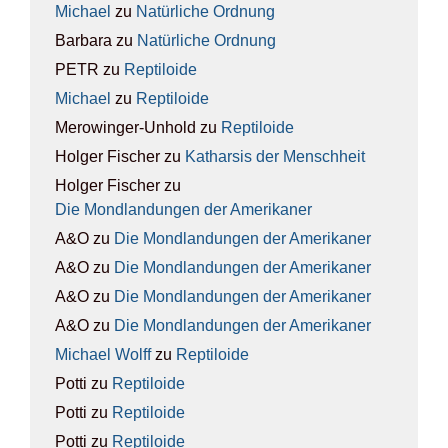
Michael
zu
Natür­li­che Ord­nung
Barbara
zu
Natür­li­che Ord­nung
PETR
zu
Rep­ti­lo­ide
Michael
zu
Rep­ti­lo­ide
Merowinger-Unhold
zu
Rep­ti­lo­ide
Holger Fischer
zu
Kathar­sis der Mensch­heit
Holger Fischer
zu
Die Mond­lan­dun­gen der Ame­ri­ka­ner
A&O
zu
Die Mond­lan­dun­gen der Ame­ri­ka­ner
A&O
zu
Die Mond­lan­dun­gen der Ame­ri­ka­ner
A&O
zu
Die Mond­lan­dun­gen der Ame­ri­ka­ner
A&O
zu
Die Mond­lan­dun­gen der Ame­ri­ka­ner
Michael Wolff
zu
Rep­ti­lo­ide
Potti
zu
Rep­ti­lo­ide
Potti
zu
Rep­ti­lo­ide
Potti
zu
Rep­ti­lo­ide