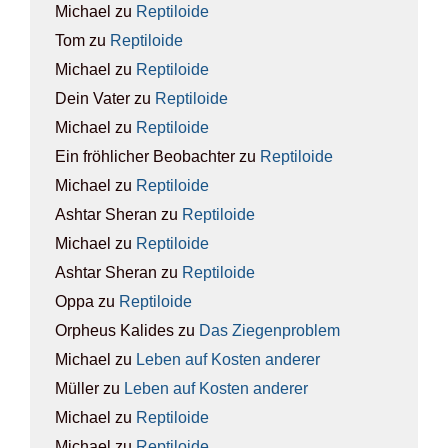
Michael
zu
Rep­ti­lo­ide
Tom
zu
Rep­ti­lo­ide
Michael
zu
Rep­ti­lo­ide
Dein Vater
zu
Rep­ti­lo­ide
Michael
zu
Rep­ti­lo­ide
Ein fröhlicher Beobachter
zu
Rep­ti­lo­ide
Michael
zu
Rep­ti­lo­ide
Ashtar Sheran
zu
Rep­ti­lo­ide
Michael
zu
Rep­ti­lo­ide
Ashtar Sheran
zu
Rep­ti­lo­ide
Oppa
zu
Rep­ti­lo­ide
Orpheus Kalides
zu
Das Zie­gen­pro­blem
Michael
zu
Leben auf Kos­ten ande­rer
Müller
zu
Leben auf Kos­ten ande­rer
Michael
zu
Rep­ti­lo­ide
Michael
zu
Rep­ti­lo­ide