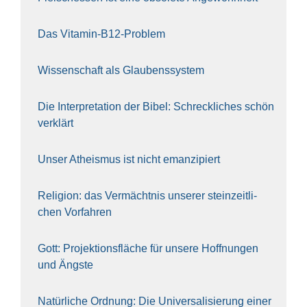
Das Vit­amin-B12-Pro­blem
Wis­sen­schaft als Glau­bens­sys­tem
Die Inter­pre­ta­ti­on der Bibel: Schreck­li­ches schön
ver­klärt
Unser Athe­is­mus ist nicht eman­zi­piert
Reli­gi­on: das Ver­mächt­nis unse­rer stein­zeit­li­
chen Vor­fah­ren
Gott: Pro­jek­ti­ons­flä­che für unse­re Hoff­nun­gen
und Ängs­te
Natür­li­che Ord­nung: Die Uni­ver­sa­li­sie­rung einer