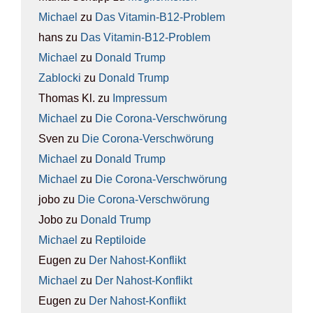
Michael
zu
Das Vit­amin-B12-Pro­blem
hans
zu
Das Vit­amin-B12-Pro­blem
Michael
zu
Donald Trump
Zablocki
zu
Donald Trump
Thomas Kl.
zu
Impres­sum
Michael
zu
Die Coro­na-Ver­schwö­rung
Sven
zu
Die Coro­na-Ver­schwö­rung
Michael
zu
Donald Trump
Michael
zu
Die Coro­na-Ver­schwö­rung
jobo
zu
Die Coro­na-Ver­schwö­rung
Jobo
zu
Donald Trump
Michael
zu
Rep­ti­lo­ide
Eugen
zu
Der Nah­ost-Kon­flikt
Michael
zu
Der Nah­ost-Kon­flikt
Eugen
zu
Der Nah­ost-Kon­flikt