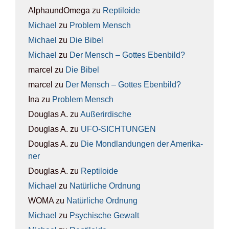
AlphaundOmega
zu
Rep­ti­lo­ide
Michael
zu
Pro­blem Mensch
Michael
zu
Die Bibel
Michael
zu
Der Mensch – Got­tes Eben­bild?
marcel
zu
Die Bibel
marcel
zu
Der Mensch – Got­tes Eben­bild?
Ina
zu
Pro­blem Mensch
Douglas A.
zu
Außer­ir­di­sche
Douglas A.
zu
UFO-SICH­TUN­GEN
Douglas A.
zu
Die Mond­lan­dun­gen der Ame­ri­ka­
ner
Douglas A.
zu
Rep­ti­lo­ide
Michael
zu
Natür­li­che Ord­nung
WOMA
zu
Natür­li­che Ord­nung
Michael
zu
Psy­chi­sche Gewalt