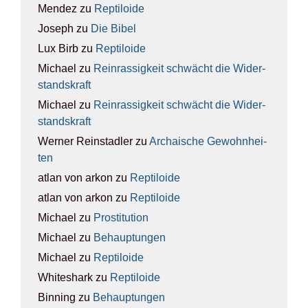
Mendez
zu
Rep­ti­lo­ide
Joseph
zu
Die Bibel
Lux Birb
zu
Rep­ti­lo­ide
Michael
zu
Rein­ras­sig­keit schwächt die Wider­
stands­kraft
Michael
zu
Rein­ras­sig­keit schwächt die Wider­
stands­kraft
Werner Reinstadler
zu
Archai­sche Gewohn­hei­
ten
atlan von arkon
zu
Rep­ti­lo­ide
atlan von arkon
zu
Rep­ti­lo­ide
Michael
zu
Pro­sti­tu­ti­on
Michael
zu
Behaup­tun­gen
Michael
zu
Rep­ti­lo­ide
Whiteshark
zu
Rep­ti­lo­ide
Binning
zu
Behaup­tun­gen