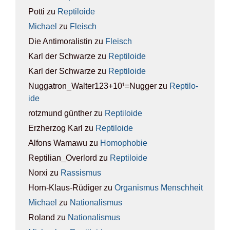
Potti
zu
Rep­ti­lo­ide
Michael
zu
Fleisch
Die Antimoralistin
zu
Fleisch
Karl der Schwarze
zu
Rep­ti­lo­ide
Karl der Schwarze
zu
Rep­ti­lo­ide
Nuggatron_Walter123+10¹=Nugger
zu
Rep­ti­lo­
ide
rotzmund günther
zu
Rep­ti­lo­ide
Erzherzog Karl
zu
Rep­ti­lo­ide
Alfons Wamawu
zu
Homo­pho­bie
Reptilian_Overlord
zu
Rep­ti­lo­ide
Norxi
zu
Ras­sis­mus
Horn-Klaus-Rüdiger
zu
Orga­nis­mus Mensch­heit
Michael
zu
Natio­na­lis­mus
Roland
zu
Natio­na­lis­mus