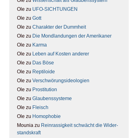
Ole
zu
Wis­sen­schaft als Glau­bens­sys­tem
Ole
zu
UFO-SICH­TUN­GEN
Ole
zu
Gott
Ole
zu
Cha­rak­ter der Dumm­heit
Ole
zu
Die Mond­lan­dun­gen der Ame­ri­ka­ner
Ole
zu
Kar­ma
Ole
zu
Leben auf Kos­ten ande­rer
Ole
zu
Das Böse
Ole
zu
Rep­ti­lo­ide
Ole
zu
Ver­schwö­rungs­ideo­lo­gien
Ole
zu
Pro­sti­tu­ti­on
Ole
zu
Glau­bens­sys­te­me
Ole
zu
Fleisch
Ole
zu
Homo­pho­bie
Mounia
zu
Rein­ras­sig­keit schwächt die Wider­
stands­kraft