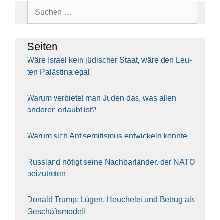
Suchen
nach:
Sei­ten
Wäre Isra­el kein jüdi­scher Staat, wäre den Leu­
ten Paläs­ti­na egal
War­um ver­bie­tet man Juden das, was allen
ande­ren erlaubt ist?
War­um sich Anti­se­mi­tis­mus ent­wi­ckeln konn­te
Russ­land nötigt sei­ne Nach­bar­län­der, der NATO
bei­zu­tre­ten
Donald Trump: Lügen, Heu­che­lei und Betrug als
Geschäfts­mo­dell