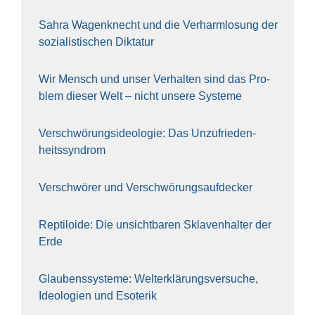
Sahra Wagen­knecht und die Ver­harm­lo­sung der
sozia­lis­ti­schen Dik­ta­tur
Wir Mensch und unser Ver­hal­ten sind das Pro­
blem die­ser Welt – nicht unse­re Sys‍te‍me
Ver­schwö­rungs­ideo­lo­gie: Das Unzufrieden­
heitssyndrom
Ver­schwö­rer und Verschwörungs­aufdecker
Rep­ti­lo­ide: Die unsicht­ba­ren Skla­ven­hal­ter der
Erde
Glau­bens­sys­te­me: Welt­erklä­rungs­ver­su­che,
Ideo­lo­gien und Eso­te­rik