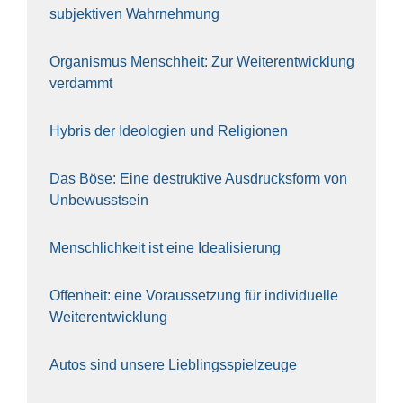
sub­jek­ti­ven Wahr­neh­mung
Orga­nis­mus Mensch­heit: Zur Wei­ter­ent­wick­lung
ver­dammt
Hybris der Ideo­lo­gien und Reli­gio­nen
Das Böse: Eine destruk­ti­ve Aus­drucks­form von
Unbe­wusst­sein
Mensch­lich­keit ist eine Idea­li­sie­rung
Offen­heit: eine Vor­aus­set­zung für indi­vi­du­el­le
Wei­ter­ent­wick­lung
Autos sind unse­re Lieb­lings­spiel­zeu­ge