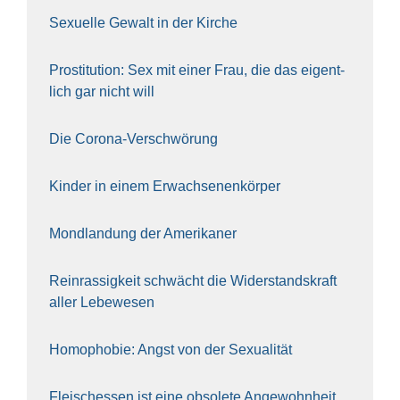
Sexu­el­le Gewalt in der Kir­che
Pro­sti­tu­ti­on: Sex mit einer Frau, die das eigent­
lich gar nicht will
Die Coro­na-Ver­schwö­rung
Kin­der in einem Erwach­se­nen­kör­per
Mond­lan­dung der Ame­ri­ka­ner
Rein­ras­sig­keit schwächt die Wider­stands­kraft
aller Lebe­we­sen
Homo­pho­bie: Angst von der Sexua­li­tät
Fleisch­essen ist eine obso­le­te An‍ge‍wohn‍heit