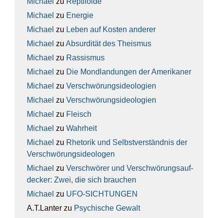
Michael
zu
Rep­ti­lo­ide
Michael
zu
Ener­gie
Michael
zu
Leben auf Kos­ten ande­rer
Michael
zu
Absur­di­tät des The­is­mus
Michael
zu
Ras­sis­mus
Michael
zu
Die Mond­lan­dun­gen der Ame­ri­ka­ner
Michael
zu
Ver­schwö­rungs­ideo­lo­gien
Michael
zu
Ver­schwö­rungs­ideo­lo­gien
Michael
zu
Fleisch
Michael
zu
Wahr­heit
Michael
zu
Rhe­to­rik und Selbst­ver­ständ­nis der
Ver­schwö­rungs­ideo­lo­gen
Michael
zu
Ver­schwö­rer und Ver­schwö­rungs­auf­
de­cker: Zwei, die sich brau­chen
Michael
zu
UFO-SICH­TUN­GEN
A.T.Lanter
zu
Psy­chi­sche Gewalt