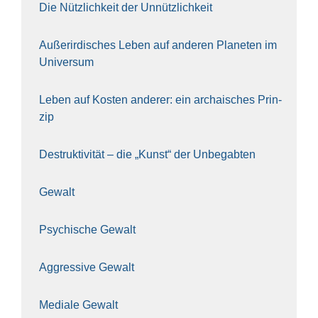
Die Nütz­lich­keit der Unnütz­lich­keit
Außer­ir­di­sches Leben auf ande­ren Pla­ne­ten im
Uni­ver­sum
Leben auf Kos­ten ande­rer: ein archai­sches Prin­
zip
Destruk­ti­vi­tät – die „Kunst“ der Unbe­gab­ten
Gewalt
Psy­chi­sche Gewalt
Aggres­si­ve Gewalt
Media­le Gewalt