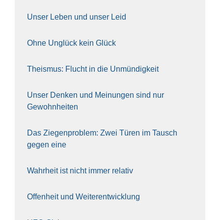
Unser Leben und unser Leid
Ohne Unglück kein Glück
The­is­mus: Flucht in die Unmün­dig­keit
Unser Den­ken und Mei­nun­gen sind nur
Gewohn­hei­ten
Das Zie­gen­pro­blem: Zwei Türen im Tausch
gegen eine
Wahr­heit ist nicht immer rela­tiv
Offen­heit und Wei­ter­ent­wick­lung