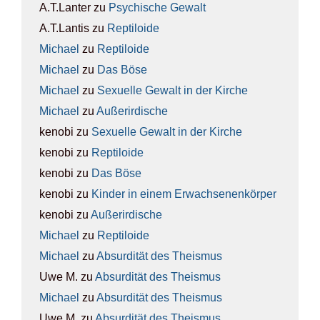
A.T.Lanter
zu
Psy­chi­sche Gewalt
A.T.Lantis
zu
Rep­ti­lo­ide
Michael
zu
Rep­ti­lo­ide
Michael
zu
Das Böse
Michael
zu
Sexu­el­le Gewalt in der Kir­che
Michael
zu
Außer­ir­di­sche
kenobi
zu
Sexu­el­le Gewalt in der Kir­che
kenobi
zu
Rep­ti­lo­ide
kenobi
zu
Das Böse
kenobi
zu
Kin­der in einem Erwach­se­nen­kör­per
kenobi
zu
Außer­ir­di­sche
Michael
zu
Rep­ti­lo­ide
Michael
zu
Absur­di­tät des The­is­mus
Uwe M.
zu
Absur­di­tät des The­is­mus
Michael
zu
Absur­di­tät des The­is­mus
Uwe M.
zu
Absur­di­tät des The­is­mus