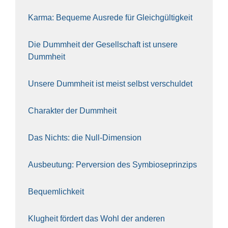
Kar­ma: Beque­me Aus­re­de für Gleich­gül­tig­keit
Die Dumm­heit der Gesell­schaft ist unse­re
Dumm­heit
Unse­re Dumm­heit ist meist selbst ver­schul­det
Cha­rak­ter der Dumm­heit
Das Nichts: die Null-Dimen­si­on
Aus­beu­tung: Per­ver­si­on des Sym­bio­se­prin­zips
Bequem­lich­keit
Klug­heit för­dert das Wohl der ande­ren