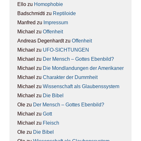
Ello
zu
Homo­pho­bie
Badschmidti
zu
Rep­ti­lo­ide
Manfred
zu
Impres­sum
Michael
zu
Offen­heit
Andreas Degenhardt
zu
Offen­heit
Michael
zu
UFO-SICH­TUN­GEN
Michael
zu
Der Mensch – Got­tes Eben­bild?
Michael
zu
Die Mond­lan­dun­gen der Ame­ri­ka­ner
Michael
zu
Cha­rak­ter der Dumm­heit
Michael
zu
Wis­sen­schaft als Glau­bens­sys­tem
Michael
zu
Die Bibel
Ole
zu
Der Mensch – Got­tes Eben­bild?
Michael
zu
Gott
Michael
zu
Fleisch
Ole
zu
Die Bibel