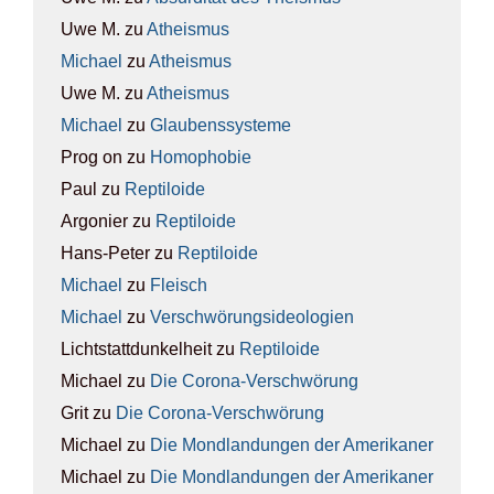
Uwe M.
zu
Athe­is­mus
Michael
zu
Athe­is­mus
Uwe M.
zu
Athe­is­mus
Michael
zu
Glau­bens­sys­te­me
Prog on
zu
Homo­pho­bie
Paul
zu
Rep­ti­lo­ide
Argonier
zu
Rep­ti­lo­ide
Hans-Peter
zu
Rep­ti­lo­ide
Michael
zu
Fleisch
Michael
zu
Ver­schwö­rungs­ideo­lo­gien
Lichtstattdunkelheit
zu
Rep­ti­lo­ide
Michael
zu
Die Coro­na-Ver­schwö­rung
Grit
zu
Die Coro­na-Ver­schwö­rung
Michael
zu
Die Mond­lan­dun­gen der Ame­ri­ka­ner
Michael
zu
Die Mond­lan­dun­gen der Ame­ri­ka­ner