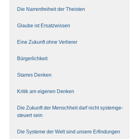
Die Nar­ren­frei­heit der The­is­ten
Glau­be ist Ersatz­wis­sen
Eine Zukunft ohne Ver­lie­rer
Bür­ger­lich­keit
Star­res Den­ken
Kri­tik am eige­nen Den­ken
Die Zukunft der Mensch­heit darf nicht sys­tem­ge­
steu­ert sein
Die Sys­te­me der Welt sind unse­re Erfin­dun­gen