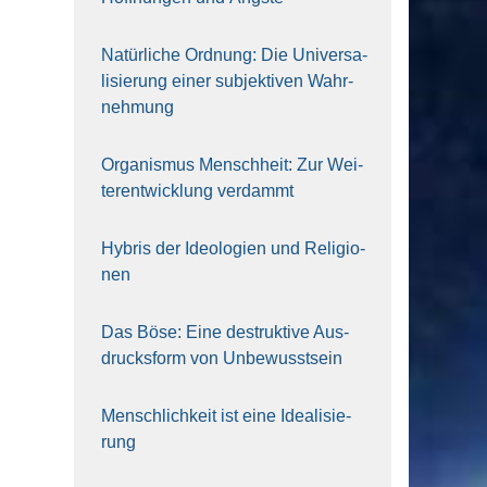
Natür­li­che Ord­nung: Die Uni­ver­sa­
li­sie­rung einer sub­jek­ti­ven Wahr­
neh­mung
Orga­nis­mus Mensch­heit: Zur Wei­
ter­ent­wick­lung ver­dammt
Hybris der Ideo­lo­gien und Reli­gio­
nen
Das Böse: Eine destruk­ti­ve Aus­
drucks­form von Unbe­wusst­sein
Mensch­lich­keit ist eine Idea­li­sie­
rung