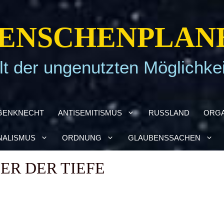
EN­SCHEN­PLA­N
t der ungenutzten Möglichke
GEN­KNECHT
ANTI­SE­MI­TIS­MUS
RUSS­LAND
ORGA
NA­LIS­MUS
ORD­NUNG
GLAU­BENS­SA­CHEN
ER DER TIE­FE