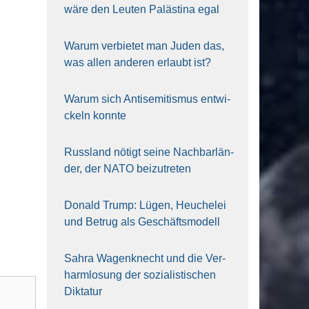
wäre den Leu­ten Paläs­ti­na egal
War­um ver­bie­tet man Juden das,
was allen ande­ren erlaubt ist?
War­um sich Anti­se­mi­tis­mus ent­wi­
ckeln konn­te
Russ­land nötigt sei­ne Nach­bar­län­
der, der NATO bei­zu­tre­ten
Donald Trump: Lügen, Heu­che­lei
und Betrug als Geschäfts­mo­dell
Sahra Wagen­knecht und die Ver­
harm­lo­sung der sozia­lis­ti­schen
Dik­ta­tur