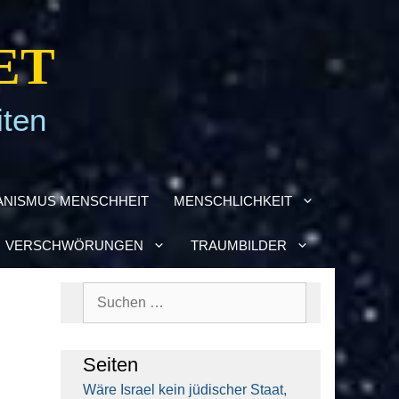
ET
iten
­NIS­MUS MENSCH­HEIT
MENSCH­LICH­KEIT
VER­SCHWÖ­RUN­GEN
TRAUM­BIL­DER
Suchen
nach:
Sei­ten
Wäre Isra­el kein jüdi­scher Staat,