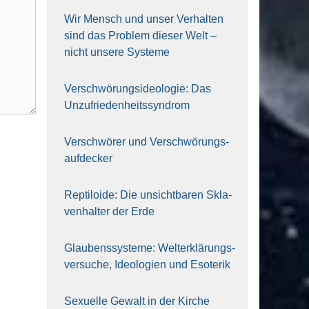
Wir Mensch und unser Ver­hal­ten
sind das Pro­blem die­ser Welt –
nicht unse­re Sys‍te‍me
Ver­schwö­rungs­ideo­lo­gie: Das
Unzufrieden­heitssyndrom
Ver­schwö­rer und Verschwörungs­
aufdecker
Rep­ti­lo­ide: Die unsicht­ba­ren Skla­
ven­hal­ter der Erde
Glau­bens­sys­te­me: Welt­erklä­rungs­
ver­su­che, Ideo­lo­gien und Eso­te­rik
Sexu­el­le Gewalt in der Kir­che