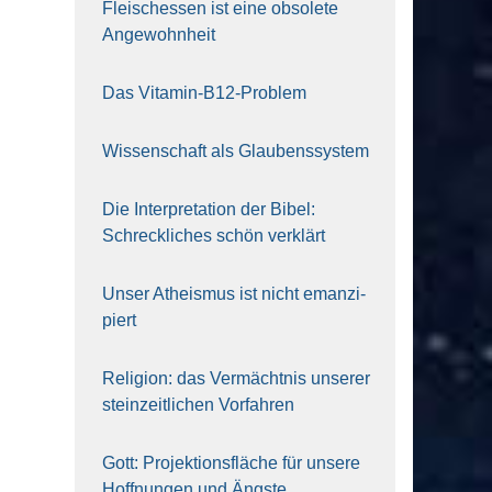
Fleisch­essen ist eine obso­le­te
An‍ge‍wohn‍heit
Das Vit­amin-B12-Pro­blem
Wis­sen­schaft als Glau­bens­sys­tem
Die Inter­pre­ta­ti­on der Bibel:
Schreck­li­ches schön ver­klärt
Unser Athe­is­mus ist nicht eman­zi­
piert
Reli­gi­on: das Ver­mächt­nis unse­rer
stein­zeit­li­chen Vor­fah­ren
Gott: Pro­jek­ti­ons­flä­che für unse­re
Hoff­nun­gen und Ängs­te