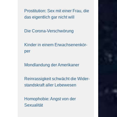
Pro­sti­tu­ti­on: Sex mit einer Frau, die
das eigent­lich gar nicht will
Die Coro­na-Ver­schwö­rung
Kin­der in einem Erwach­se­nen­kör­
per
Mond­lan­dung der Ame­ri­ka­ner
Rein­ras­sig­keit schwächt die Wider­
stands­kraft aller Lebe­we­sen
Homo­pho­bie: Angst von der
Sexua­li­tät