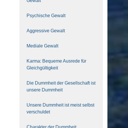
Gewalt
Psy­chi­sche Gewalt
Aggres­si­ve Gewalt
Media­le Gewalt
Kar­ma: Beque­me Aus­re­de für
Gleich­gül­tig­keit
Die Dumm­heit der Gesell­schaft ist
unse­re Dumm­heit
Unse­re Dumm­heit ist meist selbst
ver­schul­det
Cha­rak­ter der Dumm­heit