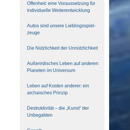
Offen­heit: eine Vor­aus­set­zung für
indi­vi­du­el­le Wei­ter­ent­wick­lung
Autos sind unse­re Lieb­lings­spiel­
zeu­ge
Die Nütz­lich­keit der Unnütz­lich­keit
Außer­ir­di­sches Leben auf ande­ren
Pla­ne­ten im Uni­ver­sum
Leben auf Kos­ten ande­rer: ein
archai­sches Prin­zip
Destruk­ti­vi­tät – die „Kunst“ der
Unbe­gab­ten