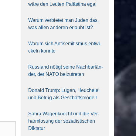
wäre den Leu­ten Paläs­ti­na egal
War­um ver­bie­tet man Juden das,
was allen ande­ren erlaubt ist?
War­um sich Anti­se­mi­tis­mus ent­wi­
ckeln konn­te
Russ­land nötigt sei­ne Nach­bar­län­
der, der NATO bei­zu­tre­ten
Donald Trump: Lügen, Heu­che­lei
und Betrug als Geschäfts­mo­dell
Sahra Wagen­knecht und die Ver­
harm­lo­sung der sozia­lis­ti­schen
Dik­ta­tur