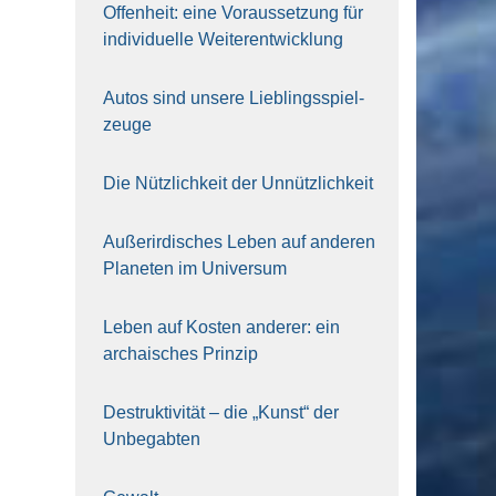
Offen­heit: eine Vor­aus­set­zung für
indi­vi­du­el­le Wei­ter­ent­wick­lung
Autos sind unse­re Lieb­lings­spiel­
zeu­ge
Die Nütz­lich­keit der Unnütz­lich­keit
Außer­ir­di­sches Leben auf ande­ren
Pla­ne­ten im Uni­ver­sum
Leben auf Kos­ten ande­rer: ein
archai­sches Prin­zip
Destruk­ti­vi­tät – die „Kunst“ der
Unbe­gab­ten