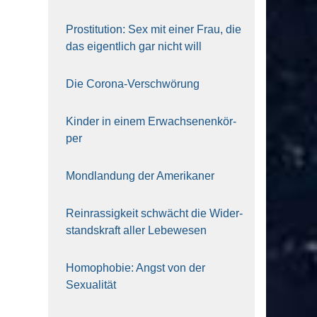
Pro­sti­tu­ti­on: Sex mit einer Frau, die
das eigent­lich gar nicht will
Die Coro­na-Ver­schwö­rung
Kin­der in einem Erwach­se­nen­kör­
per
Mond­lan­dung der Ame­ri­ka­ner
Rein­ras­sig­keit schwächt die Wider­
stands­kraft aller Lebe­we­sen
Homo­pho­bie: Angst von der
Sexua­li­tät