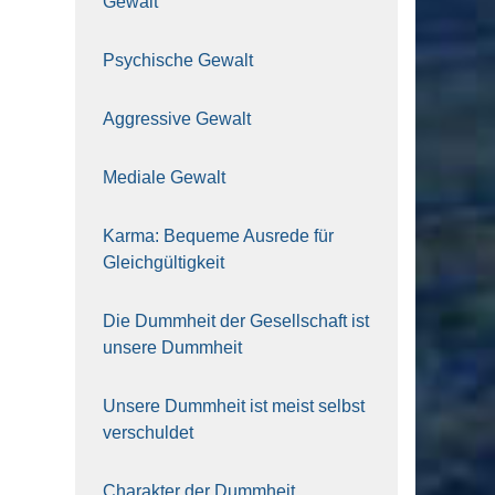
Gewalt
Psy­chi­sche Gewalt
Aggres­si­ve Gewalt
Media­le Gewalt
Kar­ma: Beque­me Aus­re­de für
Gleich­gül­tig­keit
Die Dumm­heit der Gesell­schaft ist
unse­re Dumm­heit
Unse­re Dumm­heit ist meist selbst
ver­schul­det
Cha­rak­ter der Dumm­heit