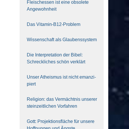
Fleisch­essen ist eine obso­le­te
An‍ge‍wohn‍heit
Das Vit­amin-B12-Pro­blem
Wis­sen­schaft als Glau­bens­sys­tem
Die Inter­pre­ta­ti­on der Bibel:
Schreck­li­ches schön ver­klärt
Unser Athe­is­mus ist nicht eman­zi­
piert
Reli­gi­on: das Ver­mächt­nis unse­rer
stein­zeit­li­chen Vor­fah­ren
Gott: Pro­jek­ti­ons­flä­che für unse­re
Hoff­nun­gen und Ängs­te