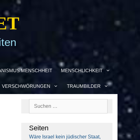
ET
iten
­NIS­MUS MENSCH­HEIT
MENSCH­LICH­KEIT
VER­SCHWÖ­RUN­GEN
TRAUM­BIL­DER
Suchen
nach:
Sei­ten
Wäre Isra­el kein jüdi­scher Staat,