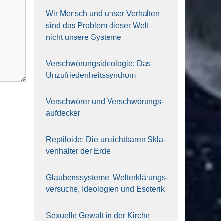
Wir Mensch und unser Ver­hal­ten
sind das Pro­blem die­ser Welt –
nicht unse­re Sys‍te‍me
Ver­schwö­rungs­ideo­lo­gie: Das
Unzufrieden­heitssyndrom
Ver­schwö­rer und Verschwörungs­
aufdecker
Rep­ti­lo­ide: Die unsicht­ba­ren Skla­
ven­hal­ter der Erde
Glau­bens­sys­te­me: Welt­erklä­rungs­
ver­su­che, Ideo­lo­gien und Eso­te­rik
Sexu­el­le Gewalt in der Kir­che