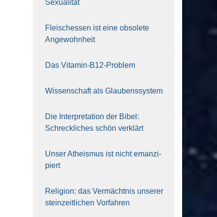
Sexua­li­tät
Fleisch­essen ist eine obso­le­te
An‍ge‍wohn‍heit
Das Vit­amin-B12-Pro­blem
Wis­sen­schaft als Glau­bens­sys­tem
Die Inter­pre­ta­ti­on der Bibel:
Schreck­li­ches schön ver­klärt
Unser Athe­is­mus ist nicht eman­zi­
piert
Reli­gi­on: das Ver­mächt­nis unse­rer
stein­zeit­li­chen Vor­fah­ren