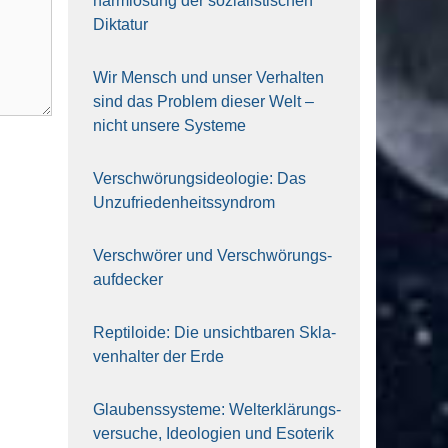
harm­lo­sung der sozia­lis­ti­schen
Dik­ta­tur
Wir Mensch und unser Ver­hal­ten
sind das Pro­blem die­ser Welt –
nicht unse­re Sys‍te‍me
Ver­schwö­rungs­ideo­lo­gie: Das
Unzufrieden­heitssyndrom
Ver­schwö­rer und Verschwörungs­
aufdecker
Rep­ti­lo­ide: Die unsicht­ba­ren Skla­
ven­hal­ter der Erde
Glau­bens­sys­te­me: Welt­erklä­rungs­
ver­su­che, Ideo­lo­gien und Eso­te­rik