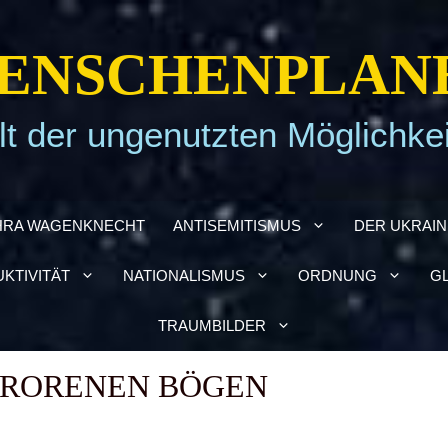
EN­SCHEN­PLA­N
t der ungenutzten Möglichke
HRA WAGEN­KNECHT
ANTI­SE­MI­TIS­MUS
DER UKRAI­­
­TI­VI­TÄT
NATIO­NA­LIS­MUS
ORD­NUNG
GL
TRAUM­BIL­DER
RO­RE­NEN BÖGEN