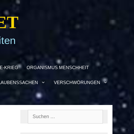
ET
iten
NE-KRIEG
ORGA­NIS­MUS MENSCH­HEIT
AU­BENS­SA­CHEN
VER­SCHWÖ­RUN­GEN
Suchen
nach: