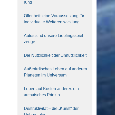
rung
Offen­heit: eine Vor­aus­set­zung für
indi­vi­du­el­le Wei­ter­ent­wick­lung
Autos sind unse­re Lieb­lings­spiel­
zeu­ge
Die Nütz­lich­keit der Unnütz­lich­keit
Außer­ir­di­sches Leben auf ande­ren
Pla­ne­ten im Uni­ver­sum
Leben auf Kos­ten ande­rer: ein
archai­sches Prin­zip
Destruk­ti­vi­tät – die „Kunst“ der
Unbe­gab­ten