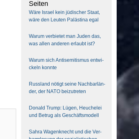
Sei­ten
Wäre Isra­el kein jüdi­scher Staat,
wäre den Leu­ten Paläs­ti­na egal
War­um ver­bie­tet man Juden das,
was allen ande­ren erlaubt ist?
War­um sich Anti­se­mi­tis­mus ent­wi­
ckeln konn­te
Russ­land nötigt sei­ne Nach­bar­län­
der, der NATO bei­zu­tre­ten
Donald Trump: Lügen, Heu­che­lei
und Betrug als Geschäfts­mo­dell
Sahra Wagen­knecht und die Ver­