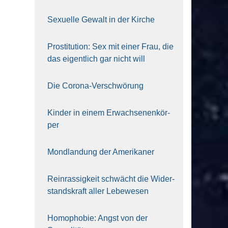
Sexu­el­le Gewalt in der Kir­che
Pro­sti­tu­ti­on: Sex mit einer Frau, die
das eigent­lich gar nicht will
Die Coro­na-Ver­schwö­rung
Kin­der in einem Erwach­se­nen­kör­
per
Mond­lan­dung der Ame­ri­ka­ner
Rein­ras­sig­keit schwächt die Wider­
stands­kraft aller Lebe­we­sen
Homo­pho­bie: Angst von der