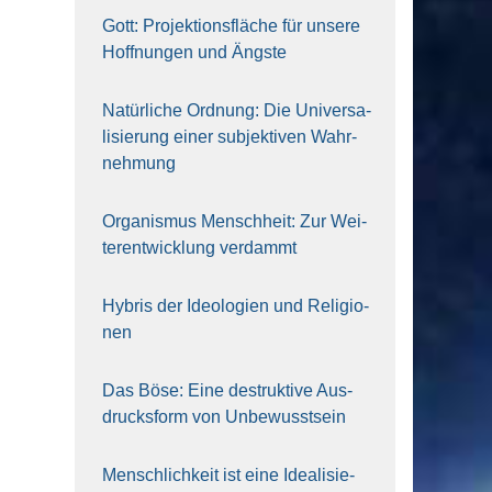
Gott: Pro­jek­ti­ons­flä­che für unse­re
Hoff­nun­gen und Ängs­te
Natür­li­che Ord­nung: Die Uni­ver­sa­
li­sie­rung einer sub­jek­ti­ven Wahr­
neh­mung
Orga­nis­mus Mensch­heit: Zur Wei­
ter­ent­wick­lung ver­dammt
Hybris der Ideo­lo­gien und Reli­gio­
nen
Das Böse: Eine destruk­ti­ve Aus­
drucks­form von Unbe­wusst­sein
Mensch­lich­keit ist eine Idea­li­sie­