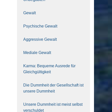
Gewalt
Psy­chi­sche Gewalt
Aggres­si­ve Gewalt
Media­le Gewalt
Kar­ma: Beque­me Aus­re­de für
Gleich­gül­tig­keit
Die Dumm­heit der Gesell­schaft ist
unse­re Dumm­heit
Unse­re Dumm­heit ist meist selbst
ver­schul­det