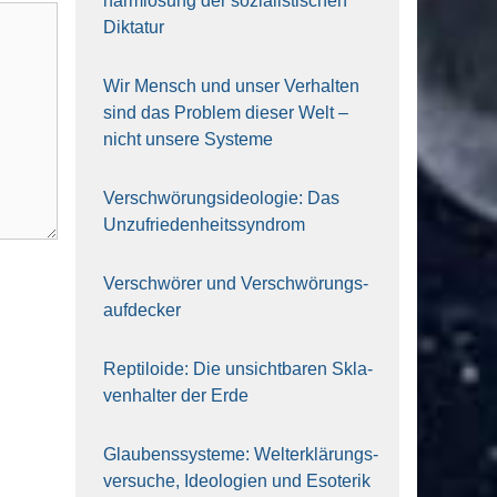
harm­lo­sung der sozia­lis­ti­schen
Dik­ta­tur
Wir Mensch und unser Ver­hal­ten
sind das Pro­blem die­ser Welt –
nicht unse­re Sys‍te‍me
Ver­schwö­rungs­ideo­lo­gie: Das
Unzufrieden­heitssyndrom
Ver­schwö­rer und Verschwörungs­
aufdecker
Rep­ti­lo­ide: Die unsicht­ba­ren Skla­
ven­hal­ter der Erde
Glau­bens­sys­te­me: Welt­erklä­rungs­
ver­su­che, Ideo­lo­gien und Eso­te­rik