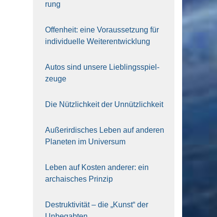
rung
Offen­heit: eine Vor­aus­set­zung für
indi­vi­du­el­le Wei­ter­ent­wick­lung
Autos sind unse­re Lieb­lings­spiel­
zeu­ge
Die Nütz­lich­keit der Unnütz­lich­keit
Außer­ir­di­sches Leben auf ande­ren
Pla­ne­ten im Uni­ver­sum
Leben auf Kos­ten ande­rer: ein
archai­sches Prin­zip
Destruk­ti­vi­tät – die „Kunst“ der
Unbe­gab­ten