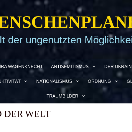
EN­SCHEN­PLA­N
t der ungenutzten Möglichke
HRA WAGEN­KNECHT
ANTI­SE­MI­TIS­MUS
DER UKRAI­­
­TI­VI­TÄT
NATIO­NA­LIS­MUS
ORD­NUNG
GL
TRAUM­BIL­DER
D DER WELT