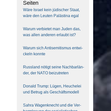
Sei­ten
Wäre Isra­el kein jüdi­scher Staat,
wäre den Leu­ten Paläs­ti­na egal
War­um ver­bie­tet man Juden das,
was allen ande­ren erlaubt ist?
War­um sich Anti­se­mi­tis­mus ent­wi­
ckeln konn­te
Russ­land nötigt sei­ne Nach­bar­län­
der, der NATO bei­zu­tre­ten
Donald Trump: Lügen, Heu­che­lei
und Betrug als Geschäfts­mo­dell
Sahra Wagen­knecht und die Ver­