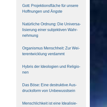
Gott: Pro­jek­ti­ons­flä­che für unse­re
Hoff­nun­gen und Ängs­te
Natür­li­che Ord­nung: Die Uni­ver­sa­
li­sie­rung einer sub­jek­ti­ven Wahr­
neh­mung
Orga­nis­mus Mensch­heit: Zur Wei­
ter­ent­wick­lung ver­dammt
Hybris der Ideo­lo­gien und Reli­gio­
nen
Das Böse: Eine destruk­ti­ve Aus­
drucks­form von Unbe­wusst­sein
Mensch­lich­keit ist eine Idea­li­sie­