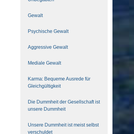
Gewalt
Psy­chi­sche Gewalt
Aggres­si­ve Gewalt
Media­le Gewalt
Kar­ma: Beque­me Aus­re­de für
Gleich­gül­tig­keit
Die Dumm­heit der Gesell­schaft ist
unse­re Dumm­heit
Unse­re Dumm­heit ist meist selbst
ver­schul­det