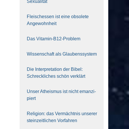
Sexua­li­tät
Fleisch­essen ist eine obso­le­te
An‍ge‍wohn‍heit
Das Vit­amin-B12-Pro­blem
Wis­sen­schaft als Glau­bens­sys­tem
Die Inter­pre­ta­ti­on der Bibel:
Schreck­li­ches schön ver­klärt
Unser Athe­is­mus ist nicht eman­zi­
piert
Reli­gi­on: das Ver­mächt­nis unse­rer
stein­zeit­li­chen Vor­fah­ren