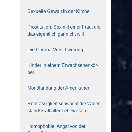
Sexu­el­le Gewalt in der Kir­che
Pro­sti­tu­ti­on: Sex mit einer Frau, die
das eigent­lich gar nicht will
Die Coro­na-Ver­schwö­rung
Kin­der in einem Erwach­se­nen­kör­
per
Mond­lan­dung der Ame­ri­ka­ner
Rein­ras­sig­keit schwächt die Wider­
stands­kraft aller Lebe­we­sen
Homo­pho­bie: Angst von der