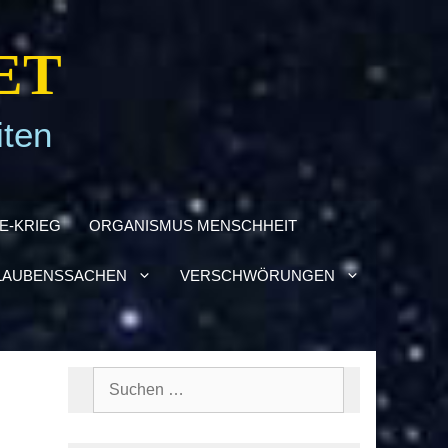
ET
iten
NE-KRIEG
ORGA­NIS­MUS MENSCH­HEIT
AU­BENS­SA­CHEN
VER­SCHWÖ­RUN­GEN
Suchen
nach: