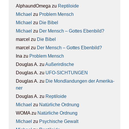
AlphaundOmega
zu
Rep­ti­lo­ide
Michael
zu
Pro­blem Mensch
Michael
zu
Die Bibel
Michael
zu
Der Mensch – Got­tes Eben­bild?
marcel
zu
Die Bibel
marcel
zu
Der Mensch – Got­tes Eben­bild?
Ina
zu
Pro­blem Mensch
Douglas A.
zu
Außer­ir­di­sche
Douglas A.
zu
UFO-SICH­TUN­GEN
Douglas A.
zu
Die Mond­lan­dun­gen der Ame­ri­ka­
ner
Douglas A.
zu
Rep­ti­lo­ide
Michael
zu
Natür­li­che Ord­nung
WOMA
zu
Natür­li­che Ord­nung
Michael
zu
Psy­chi­sche Gewalt