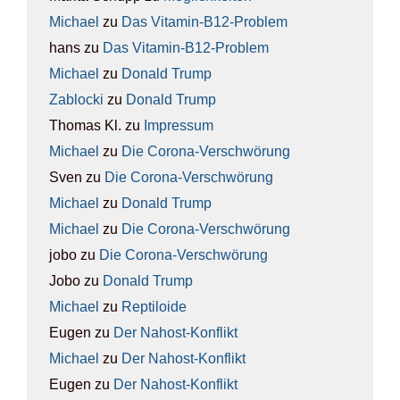
Michael
zu
Das Vit­amin-B12-Pro­blem
hans
zu
Das Vit­amin-B12-Pro­blem
Michael
zu
Donald Trump
Zablocki
zu
Donald Trump
Thomas Kl.
zu
Impres­sum
Michael
zu
Die Coro­na-Ver­schwö­rung
Sven
zu
Die Coro­na-Ver­schwö­rung
Michael
zu
Donald Trump
Michael
zu
Die Coro­na-Ver­schwö­rung
jobo
zu
Die Coro­na-Ver­schwö­rung
Jobo
zu
Donald Trump
Michael
zu
Rep­ti­lo­ide
Eugen
zu
Der Nah­ost-Kon­flikt
Michael
zu
Der Nah­ost-Kon­flikt
Eugen
zu
Der Nah­ost-Kon­flikt