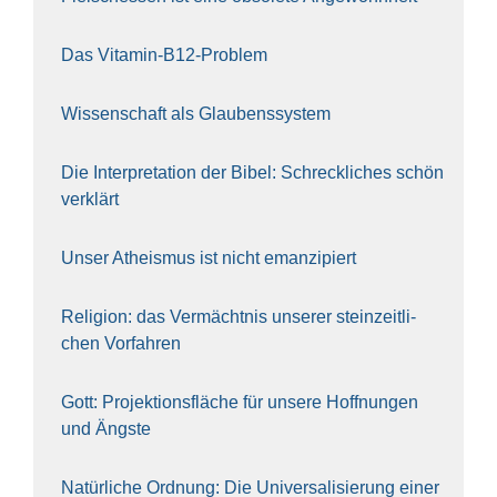
Das Vit­amin-B12-Pro­blem
Wis­sen­schaft als Glau­bens­sys­tem
Die Inter­pre­ta­ti­on der Bibel: Schreck­li­ches schön
ver­klärt
Unser Athe­is­mus ist nicht eman­zi­piert
Reli­gi­on: das Ver­mächt­nis unse­rer stein­zeit­li­
chen Vor­fah­ren
Gott: Pro­jek­ti­ons­flä­che für unse­re Hoff­nun­gen
und Ängs­te
Natür­li­che Ord­nung: Die Uni­ver­sa­li­sie­rung einer