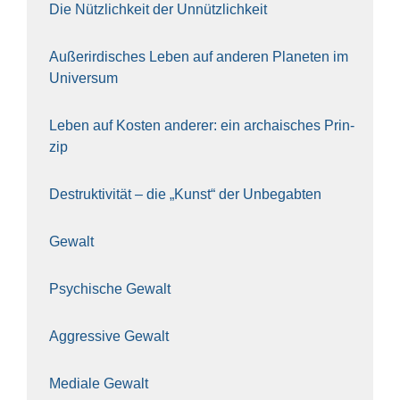
Die Nütz­lich­keit der Unnütz­lich­keit
Außer­ir­di­sches Leben auf ande­ren Pla­ne­ten im
Uni­ver­sum
Leben auf Kos­ten ande­rer: ein archai­sches Prin­
zip
Destruk­ti­vi­tät – die „Kunst“ der Unbe­gab­ten
Gewalt
Psy­chi­sche Gewalt
Aggres­si­ve Gewalt
Media­le Gewalt