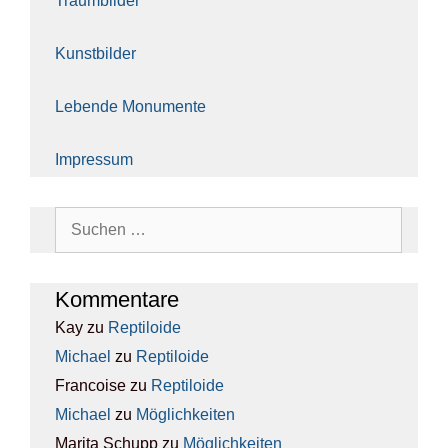
Traum­bil­der
Kunst­bil­der
Leben­de Monu­men­te
Impres­sum
Suchen
nach:
Kom­men­ta­re
Kay
zu
Rep­ti­lo­ide
Michael
zu
Rep­ti­lo­ide
Francoise
zu
Rep­ti­lo­ide
Michael
zu
Mög­lich­kei­ten
Marita Schupp
zu
Mög­lich­kei­ten