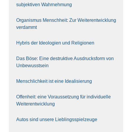
sub­jek­ti­ven Wahr­neh­mung
Orga­nis­mus Mensch­heit: Zur Wei­ter­ent­wick­lung
ver­dammt
Hybris der Ideo­lo­gien und Reli­gio­nen
Das Böse: Eine destruk­ti­ve Aus­drucks­form von
Unbe­wusst­sein
Mensch­lich­keit ist eine Idea­li­sie­rung
Offen­heit: eine Vor­aus­set­zung für indi­vi­du­el­le
Wei­ter­ent­wick­lung
Autos sind unse­re Lieb­lings­spiel­zeu­ge