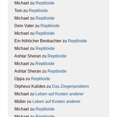
Michael
zu
Rep­ti­lo­ide
Tom
zu
Rep­ti­lo­ide
Michael
zu
Rep­ti­lo­ide
Dein Vater
zu
Rep­ti­lo­ide
Michael
zu
Rep­ti­lo­ide
Ein fröhlicher Beobachter
zu
Rep­ti­lo­ide
Michael
zu
Rep­ti­lo­ide
Ashtar Sheran
zu
Rep­ti­lo­ide
Michael
zu
Rep­ti­lo­ide
Ashtar Sheran
zu
Rep­ti­lo­ide
Oppa
zu
Rep­ti­lo­ide
Orpheus Kalides
zu
Das Zie­gen­pro­blem
Michael
zu
Leben auf Kos­ten ande­rer
Müller
zu
Leben auf Kos­ten ande­rer
Michael
zu
Rep­ti­lo­ide
Michael
zu
Rep­ti­lo­ide