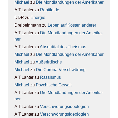
Michael
zu
Die Mond­lan­dun­gen der Ame­ri­ka­ner
A.T.Lanter
zu
Rep­ti­lo­ide
DDR
zu
Ener­gie
Dreibeinmann
zu
Leben auf Kos­ten ande­rer
A.T.Lanter
zu
Die Mond­lan­dun­gen der Ame­ri­ka­
ner
A.T.Lanter
zu
Absur­di­tät des The­is­mus
Michael
zu
Die Mond­lan­dun­gen der Ame­ri­ka­ner
Michael
zu
Außer­ir­di­sche
Michael
zu
Die Coro­na-Ver­schwö­rung
A.T.Lanter
zu
Ras­sis­mus
Michael
zu
Psy­chi­sche Gewalt
A.T.Lanter
zu
Die Mond­lan­dun­gen der Ame­ri­ka­
ner
A.T.Lanter
zu
Ver­schwö­rungs­ideo­lo­gien
A.T.Lanter
zu
Ver­schwö­rungs­ideo­lo­gien