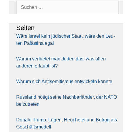
Suchen
nach:
Sei­ten
Wäre Isra­el kein jüdi­scher Staat, wäre den Leu­
ten Paläs­ti­na egal
War­um ver­bie­tet man Juden das, was allen
ande­ren erlaubt ist?
War­um sich Anti­se­mi­tis­mus ent­wi­ckeln konn­te
Russ­land nötigt sei­ne Nach­bar­län­der, der NATO
bei­zu­tre­ten
Donald Trump: Lügen, Heu­che­lei und Betrug als
Geschäfts­mo­dell