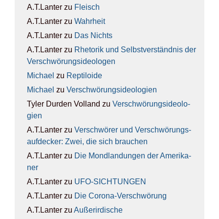
A.T.Lanter
zu
Fleisch
A.T.Lanter
zu
Wahr­heit
A.T.Lanter
zu
Das Nichts
A.T.Lanter
zu
Rhe­to­rik und Selbst­ver­ständ­nis der
Ver­schwö­rungs­ideo­lo­gen
Michael
zu
Rep­ti­lo­ide
Michael
zu
Ver­schwö­rungs­ideo­lo­gien
Tyler Durden Volland
zu
Ver­schwö­rungs­ideo­lo­
gien
A.T.Lanter
zu
Ver­schwö­rer und Ver­schwö­rungs­
auf­de­cker: Zwei, die sich brau­chen
A.T.Lanter
zu
Die Mond­lan­dun­gen der Ame­ri­ka­
ner
A.T.Lanter
zu
UFO-SICH­TUN­GEN
A.T.Lanter
zu
Die Coro­na-Ver­schwö­rung
A.T.Lanter
zu
Außer­ir­di­sche