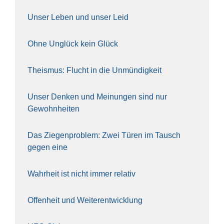
Unser Leben und unser Leid
Ohne Unglück kein Glück
The­is­mus: Flucht in die Unmün­dig­keit
Unser Den­ken und Mei­nun­gen sind nur
Gewohn­hei­ten
Das Zie­gen­pro­blem: Zwei Türen im Tausch
gegen eine
Wahr­heit ist nicht immer rela­tiv
Offen­heit und Wei­ter­ent­wick­lung