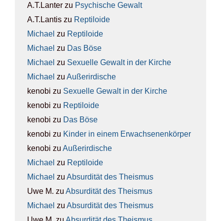
A.T.Lanter
zu
Psy­chi­sche Gewalt
A.T.Lantis
zu
Rep­ti­lo­ide
Michael
zu
Rep­ti­lo­ide
Michael
zu
Das Böse
Michael
zu
Sexu­el­le Gewalt in der Kir­che
Michael
zu
Außer­ir­di­sche
kenobi
zu
Sexu­el­le Gewalt in der Kir­che
kenobi
zu
Rep­ti­lo­ide
kenobi
zu
Das Böse
kenobi
zu
Kin­der in einem Erwach­se­nen­kör­per
kenobi
zu
Außer­ir­di­sche
Michael
zu
Rep­ti­lo­ide
Michael
zu
Absur­di­tät des The­is­mus
Uwe M.
zu
Absur­di­tät des The­is­mus
Michael
zu
Absur­di­tät des The­is­mus
Uwe M.
zu
Absur­di­tät des The­is­mus