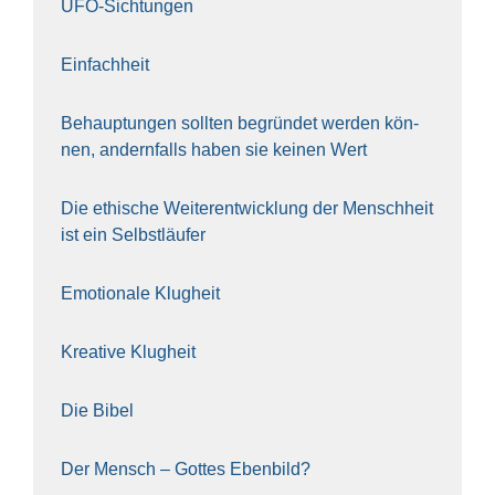
UFO-Sich­tun­gen
Ein­fach­heit
Behaup­tun­gen soll­ten begrün­det wer­den kön­
nen, andern­falls haben sie kei­nen Wert
Die ethi­sche Wei­ter­ent­wick­lung der Mensch­heit
ist ein Selbst­läu­fer
Emo­tio­na­le Klug­heit
Krea­ti­ve Klug­heit
Die Bibel
Der Mensch – Got­tes Eben­bild?