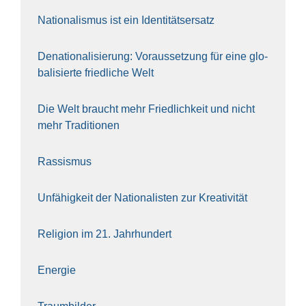
Natio­na­lis­mus ist ein Iden­ti­täts­er­satz
Dena­tio­na­li­sie­rung: Vor­aus­set­zung für eine glo­
ba­li­sier­te fried­li­che Welt
Die Welt braucht mehr Fried­lich­keit und nicht
mehr Tra­di­tio­nen
Ras­sis­mus
Unfä­hig­keit der Natio­na­lis­ten zur Krea­ti­vi­tät
Reli­gi­on im 21. Jahr­hun­dert
Ener­gie