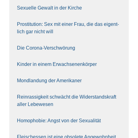
Sexu­el­le Gewalt in der Kir­che
Pro­sti­tu­ti­on: Sex mit einer Frau, die das eigent­
lich gar nicht will
Die Coro­na-Ver­schwö­rung
Kin­der in einem Erwach­se­nen­kör­per
Mond­lan­dung der Ame­ri­ka­ner
Rein­ras­sig­keit schwächt die Wider­stands­kraft
aller Lebe­we­sen
Homo­pho­bie: Angst von der Sexua­li­tät
Fleisch­essen ist eine obso­le­te An‍ge‍wohn‍heit