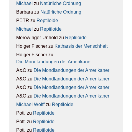
Michael
zu
Natür­li­che Ord­nung
Barbara
zu
Natür­li­che Ord­nung
PETR
zu
Rep­ti­lo­ide
Michael
zu
Rep­ti­lo­ide
Merowinger-Unhold
zu
Rep­ti­lo­ide
Holger Fischer
zu
Kathar­sis der Mensch­heit
Holger Fischer
zu
Die Mond­lan­dun­gen der Ame­ri­ka­ner
A&O
zu
Die Mond­lan­dun­gen der Ame­ri­ka­ner
A&O
zu
Die Mond­lan­dun­gen der Ame­ri­ka­ner
A&O
zu
Die Mond­lan­dun­gen der Ame­ri­ka­ner
A&O
zu
Die Mond­lan­dun­gen der Ame­ri­ka­ner
Michael Wolff
zu
Rep­ti­lo­ide
Potti
zu
Rep­ti­lo­ide
Potti
zu
Rep­ti­lo­ide
Potti
zu
Rep­ti­lo­ide