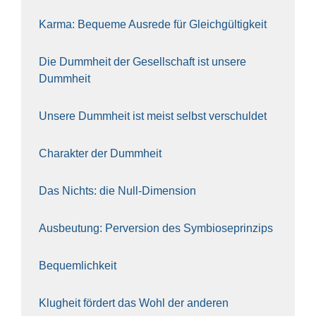
Kar­ma: Beque­me Aus­re­de für Gleich­gül­tig­keit
Die Dumm­heit der Gesell­schaft ist unse­re
Dumm­heit
Unse­re Dumm­heit ist meist selbst ver­schul­det
Cha­rak­ter der Dumm­heit
Das Nichts: die Null-Dimen­si­on
Aus­beu­tung: Per­ver­si­on des Sym­bio­se­prin­zips
Bequem­lich­keit
Klug­heit för­dert das Wohl der ande­ren