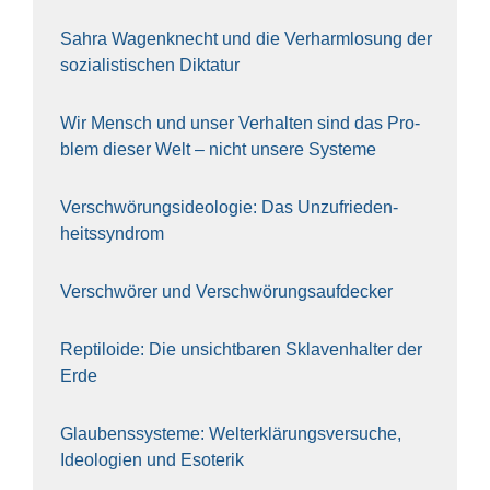
Sahra Wagen­knecht und die Ver­harm­lo­sung der
sozia­lis­ti­schen Dik­ta­tur
Wir Mensch und unser Ver­hal­ten sind das Pro­
blem die­ser Welt – nicht unse­re Sys‍te‍me
Ver­schwö­rungs­ideo­lo­gie: Das Unzufrieden­
heitssyndrom
Ver­schwö­rer und Verschwörungs­aufdecker
Rep­ti­lo­ide: Die unsicht­ba­ren Skla­ven­hal­ter der
Erde
Glau­bens­sys­te­me: Welt­erklä­rungs­ver­su­che,
Ideo­lo­gien und Eso­te­rik