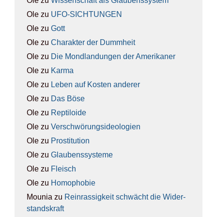
Ole
zu
Wis­sen­schaft als Glau­bens­sys­tem
Ole
zu
UFO-SICH­TUN­GEN
Ole
zu
Gott
Ole
zu
Cha­rak­ter der Dumm­heit
Ole
zu
Die Mond­lan­dun­gen der Ame­ri­ka­ner
Ole
zu
Kar­ma
Ole
zu
Leben auf Kos­ten ande­rer
Ole
zu
Das Böse
Ole
zu
Rep­ti­lo­ide
Ole
zu
Ver­schwö­rungs­ideo­lo­gien
Ole
zu
Pro­sti­tu­ti­on
Ole
zu
Glau­bens­sys­te­me
Ole
zu
Fleisch
Ole
zu
Homo­pho­bie
Mounia
zu
Rein­ras­sig­keit schwächt die Wider­
stands­kraft