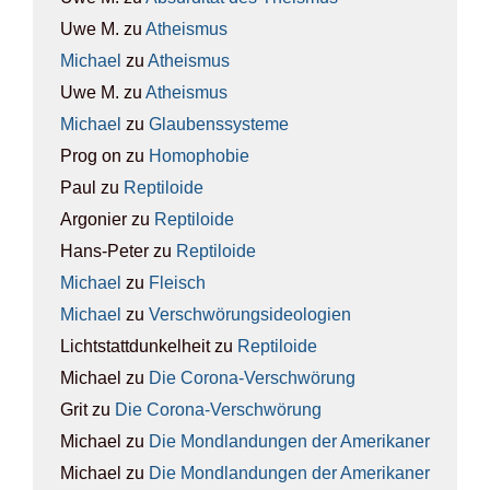
Uwe M.
zu
Athe­is­mus
Michael
zu
Athe­is­mus
Uwe M.
zu
Athe­is­mus
Michael
zu
Glau­bens­sys­te­me
Prog on
zu
Homo­pho­bie
Paul
zu
Rep­ti­lo­ide
Argonier
zu
Rep­ti­lo­ide
Hans-Peter
zu
Rep­ti­lo­ide
Michael
zu
Fleisch
Michael
zu
Ver­schwö­rungs­ideo­lo­gien
Lichtstattdunkelheit
zu
Rep­ti­lo­ide
Michael
zu
Die Coro­na-Ver­schwö­rung
Grit
zu
Die Coro­na-Ver­schwö­rung
Michael
zu
Die Mond­lan­dun­gen der Ame­ri­ka­ner
Michael
zu
Die Mond­lan­dun­gen der Ame­ri­ka­ner