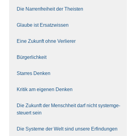
Die Nar­ren­frei­heit der The­is­ten
Glau­be ist Ersatz­wis­sen
Eine Zukunft ohne Ver­lie­rer
Bür­ger­lich­keit
Star­res Den­ken
Kri­tik am eige­nen Den­ken
Die Zukunft der Mensch­heit darf nicht sys­tem­ge­
steu­ert sein
Die Sys­te­me der Welt sind unse­re Erfin­dun­gen