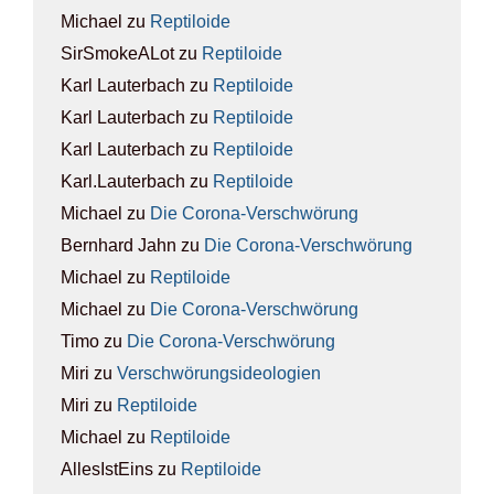
Michael
zu
Rep­ti­lo­ide
SirSmokeALot
zu
Rep­ti­lo­ide
Karl Lauterbach
zu
Rep­ti­lo­ide
Karl Lauterbach
zu
Rep­ti­lo­ide
Karl Lauterbach
zu
Rep­ti­lo­ide
Karl.Lauterbach
zu
Rep­ti­lo­ide
Michael
zu
Die Coro­na-Ver­schwö­rung
Bernhard Jahn
zu
Die Coro­na-Ver­schwö­rung
Michael
zu
Rep­ti­lo­ide
Michael
zu
Die Coro­na-Ver­schwö­rung
Timo
zu
Die Coro­na-Ver­schwö­rung
Miri
zu
Ver­schwö­rungs­ideo­lo­gien
Miri
zu
Rep­ti­lo­ide
Michael
zu
Rep­ti­lo­ide
AllesIstEins
zu
Rep­ti­lo­ide