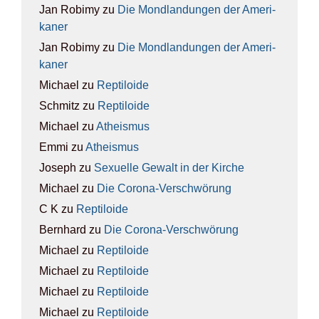
Jan Robimy
zu
Die Mond­lan­dun­gen der Ame­ri­
ka­ner
Jan Robimy
zu
Die Mond­lan­dun­gen der Ame­ri­
ka­ner
Michael
zu
Rep­ti­lo­ide
Schmitz
zu
Rep­ti­lo­ide
Michael
zu
Athe­is­mus
Emmi
zu
Athe­is­mus
Joseph
zu
Sexu­el­le Gewalt in der Kir­che
Michael
zu
Die Coro­na-Ver­schwö­rung
C K
zu
Rep­ti­lo­ide
Bernhard
zu
Die Coro­na-Ver­schwö­rung
Michael
zu
Rep­ti­lo­ide
Michael
zu
Rep­ti­lo­ide
Michael
zu
Rep­ti­lo­ide
Michael
zu
Rep­ti­lo­ide