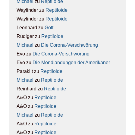
Michael
zu
Rep­ti­lo­ide
Wayfinder
zu
Rep­ti­lo­ide
Wayfinder
zu
Rep­ti­lo­ide
Leonhard
zu
Gott
Rüdiger
zu
Rep­ti­lo­ide
Michael
zu
Die Coro­na-Ver­schwö­rung
Evo
zu
Die Coro­na-Ver­schwö­rung
Evo
zu
Die Mond­lan­dun­gen der Ame­ri­ka­ner
Paraklit
zu
Rep­ti­lo­ide
Michael
zu
Rep­ti­lo­ide
Reinhard
zu
Rep­ti­lo­ide
A&O
zu
Rep­ti­lo­ide
A&O
zu
Rep­ti­lo­ide
Michael
zu
Rep­ti­lo­ide
A&O
zu
Rep­ti­lo­ide
A&O
zu
Rep­ti­lo­ide