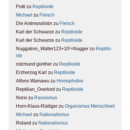
Potti
zu
Rep­ti­lo­ide
Michael
zu
Fleisch
Die Antimoralistin
zu
Fleisch
Karl der Schwarze
zu
Rep­ti­lo­ide
Karl der Schwarze
zu
Rep­ti­lo­ide
Nuggatron_Walter123+10¹=Nugger
zu
Rep­ti­lo­
ide
rotzmund günther
zu
Rep­ti­lo­ide
Erzherzog Karl
zu
Rep­ti­lo­ide
Alfons Wamawu
zu
Homo­pho­bie
Reptilian_Overlord
zu
Rep­ti­lo­ide
Norxi
zu
Ras­sis­mus
Horn-Klaus-Rüdiger
zu
Orga­nis­mus Mensch­heit
Michael
zu
Natio­na­lis­mus
Roland
zu
Natio­na­lis­mus