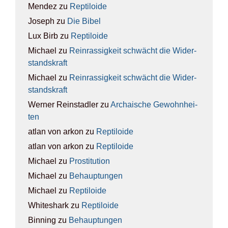
Mendez
zu
Rep­ti­lo­ide
Joseph
zu
Die Bibel
Lux Birb
zu
Rep­ti­lo­ide
Michael
zu
Rein­ras­sig­keit schwächt die Wider­
stands­kraft
Michael
zu
Rein­ras­sig­keit schwächt die Wider­
stands­kraft
Werner Reinstadler
zu
Archai­sche Gewohn­hei­
ten
atlan von arkon
zu
Rep­ti­lo­ide
atlan von arkon
zu
Rep­ti­lo­ide
Michael
zu
Pro­sti­tu­ti­on
Michael
zu
Behaup­tun­gen
Michael
zu
Rep­ti­lo­ide
Whiteshark
zu
Rep­ti­lo­ide
Binning
zu
Behaup­tun­gen