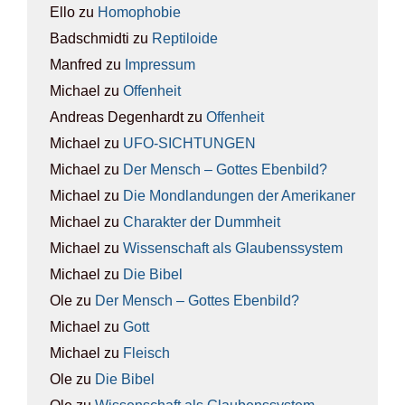
Ello
zu
Homo­pho­bie
Badschmidti
zu
Rep­ti­lo­ide
Manfred
zu
Impres­sum
Michael
zu
Offen­heit
Andreas Degenhardt
zu
Offen­heit
Michael
zu
UFO-SICH­TUN­GEN
Michael
zu
Der Mensch – Got­tes Eben­bild?
Michael
zu
Die Mond­lan­dun­gen der Ame­ri­ka­ner
Michael
zu
Cha­rak­ter der Dumm­heit
Michael
zu
Wis­sen­schaft als Glau­bens­sys­tem
Michael
zu
Die Bibel
Ole
zu
Der Mensch – Got­tes Eben­bild?
Michael
zu
Gott
Michael
zu
Fleisch
Ole
zu
Die Bibel