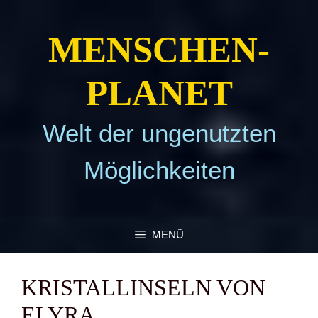
Zum
Inhalt
MEN­SCHEN­
springen
PLA­NET
Welt der ungenutzten
Möglichkeiten
MENÜ
KRIS­TALL­IN­SELN VON
ELY­RA