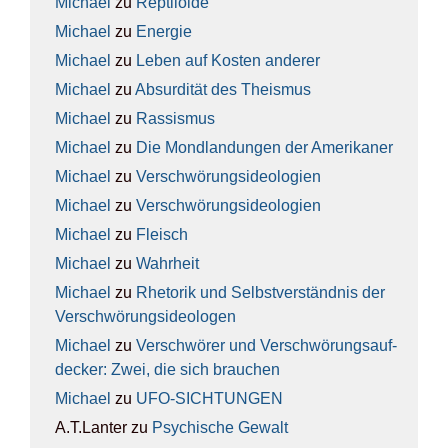
Michael
zu
Rep­ti­lo­ide
Michael
zu
Ener­gie
Michael
zu
Leben auf Kos­ten ande­rer
Michael
zu
Absur­di­tät des The­is­mus
Michael
zu
Ras­sis­mus
Michael
zu
Die Mond­lan­dun­gen der Ame­ri­ka­ner
Michael
zu
Ver­schwö­rungs­ideo­lo­gien
Michael
zu
Ver­schwö­rungs­ideo­lo­gien
Michael
zu
Fleisch
Michael
zu
Wahr­heit
Michael
zu
Rhe­to­rik und Selbst­ver­ständ­nis der
Ver­schwö­rungs­ideo­lo­gen
Michael
zu
Ver­schwö­rer und Ver­schwö­rungs­auf­
de­cker: Zwei, die sich brau­chen
Michael
zu
UFO-SICH­TUN­GEN
A.T.Lanter
zu
Psy­chi­sche Gewalt