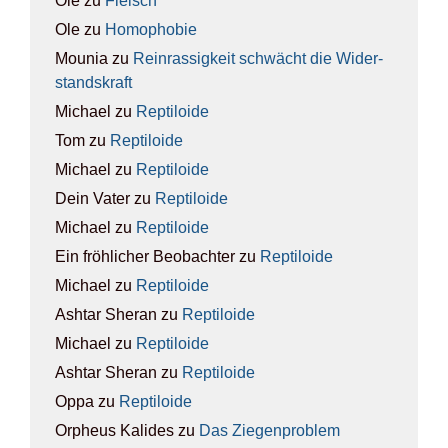
Ole
zu
Fleisch
Ole
zu
Homo­pho­bie
Mounia
zu
Rein­ras­sig­keit schwächt die Wider­
stands­kraft
Michael
zu
Rep­ti­lo­ide
Tom
zu
Rep­ti­lo­ide
Michael
zu
Rep­ti­lo­ide
Dein Vater
zu
Rep­ti­lo­ide
Michael
zu
Rep­ti­lo­ide
Ein fröhlicher Beobachter
zu
Rep­ti­lo­ide
Michael
zu
Rep­ti­lo­ide
Ashtar Sheran
zu
Rep­ti­lo­ide
Michael
zu
Rep­ti­lo­ide
Ashtar Sheran
zu
Rep­ti­lo­ide
Oppa
zu
Rep­ti­lo­ide
Orpheus Kalides
zu
Das Zie­gen­pro­blem