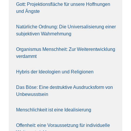
Gott: Pro­jek­ti­ons­flä­che für unse­re Hoff­nun­gen
und Ängs­te
Natür­li­che Ord­nung: Die Uni­ver­sa­li­sie­rung einer
sub­jek­ti­ven Wahr­neh­mung
Orga­nis­mus Mensch­heit: Zur Wei­ter­ent­wick­lung
ver­dammt
Hybris der Ideo­lo­gien und Reli­gio­nen
Das Böse: Eine destruk­ti­ve Aus­drucks­form von
Unbe­wusst­sein
Mensch­lich­keit ist eine Idea­li­sie­rung
Offen­heit: eine Vor­aus­set­zung für indi­vi­du­el­le