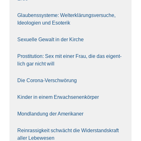
Glau­bens­sys­te­me: Welt­erklä­rungs­ver­su­che,
Ideo­lo­gien und Eso­te­rik
Sexu­el­le Gewalt in der Kir­che
Pro­sti­tu­ti­on: Sex mit einer Frau, die das eigent­
lich gar nicht will
Die Coro­na-Ver­schwö­rung
Kin­der in einem Erwach­se­nen­kör­per
Mond­lan­dung der Ame­ri­ka­ner
Rein­ras­sig­keit schwächt die Wider­stands­kraft
aller Lebe­we­sen