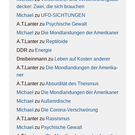
de­cker: Zwei, die sich brau­chen
Michael
zu
UFO-SICH­TUN­GEN
A.T.Lanter
zu
Psy­chi­sche Gewalt
Michael
zu
Die Mond­lan­dun­gen der Ame­ri­ka­ner
A.T.Lanter
zu
Rep­ti­lo­ide
DDR
zu
Ener­gie
Dreibeinmann
zu
Leben auf Kos­ten ande­rer
A.T.Lanter
zu
Die Mond­lan­dun­gen der Ame­ri­ka­
ner
A.T.Lanter
zu
Absur­di­tät des The­is­mus
Michael
zu
Die Mond­lan­dun­gen der Ame­ri­ka­ner
Michael
zu
Außer­ir­di­sche
Michael
zu
Die Coro­na-Ver­schwö­rung
A.T.Lanter
zu
Ras­sis­mus
Michael
zu
Psy­chi­sche Gewalt