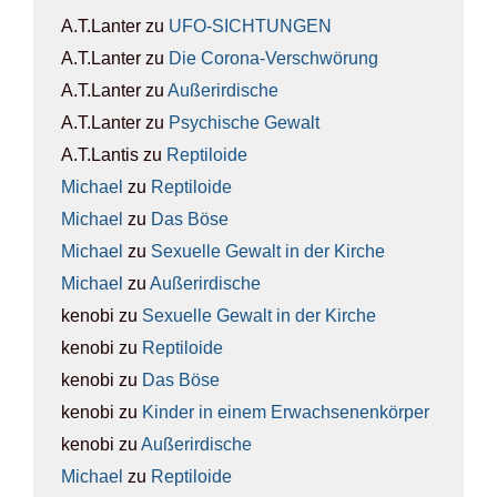
A.T.Lanter
zu
UFO-SICH­TUN­GEN
A.T.Lanter
zu
Die Coro­na-Ver­schwö­rung
A.T.Lanter
zu
Außer­ir­di­sche
A.T.Lanter
zu
Psy­chi­sche Gewalt
A.T.Lantis
zu
Rep­ti­lo­ide
Michael
zu
Rep­ti­lo­ide
Michael
zu
Das Böse
Michael
zu
Sexu­el­le Gewalt in der Kir­che
Michael
zu
Außer­ir­di­sche
kenobi
zu
Sexu­el­le Gewalt in der Kir­che
kenobi
zu
Rep­ti­lo­ide
kenobi
zu
Das Böse
kenobi
zu
Kin­der in einem Erwach­se­nen­kör­per
kenobi
zu
Außer­ir­di­sche
Michael
zu
Rep­ti­lo­ide