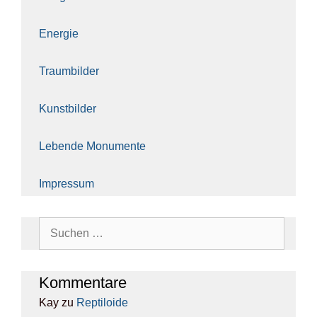
Ener­gie
Traum­bil­der
Kunst­bil­der
Leben­de Monu­men­te
Impres­sum
Suchen
nach:
Kom­men­ta­re
Kay
zu
Rep­ti­lo­ide