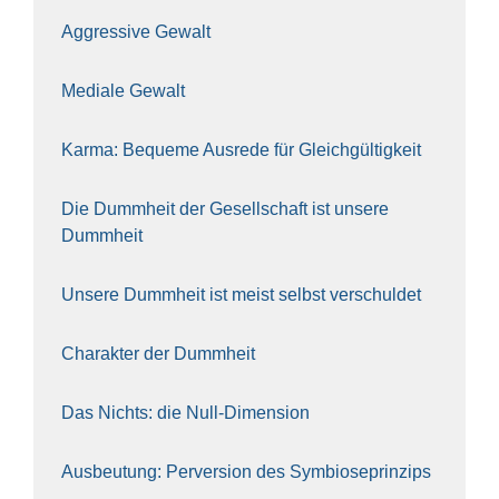
Aggres­si­ve Gewalt
Media­le Gewalt
Kar­ma: Beque­me Aus­re­de für Gleich­gül­tig­keit
Die Dumm­heit der Gesell­schaft ist unse­re
Dumm­heit
Unse­re Dumm­heit ist meist selbst ver­schul­det
Cha­rak­ter der Dumm­heit
Das Nichts: die Null-Dimen­si­on
Aus­beu­tung: Per­ver­si­on des Sym­bio­se­prin­zips