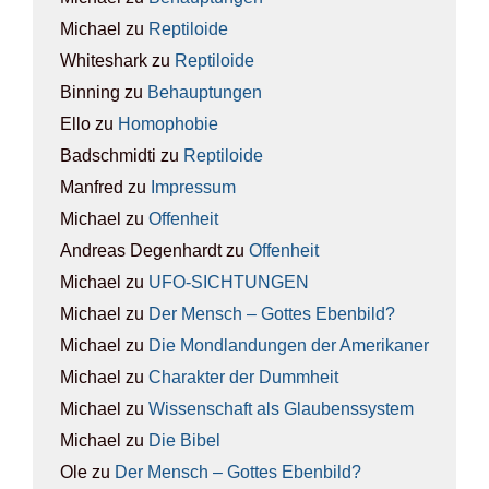
Michael
zu
Rep­ti­lo­ide
Whiteshark
zu
Rep­ti­lo­ide
Binning
zu
Behaup­tun­gen
Ello
zu
Homo­pho­bie
Badschmidti
zu
Rep­ti­lo­ide
Manfred
zu
Impres­sum
Michael
zu
Offen­heit
Andreas Degenhardt
zu
Offen­heit
Michael
zu
UFO-SICH­TUN­GEN
Michael
zu
Der Mensch – Got­tes Eben­bild?
Michael
zu
Die Mond­lan­dun­gen der Ame­ri­ka­ner
Michael
zu
Cha­rak­ter der Dumm­heit
Michael
zu
Wis­sen­schaft als Glau­bens­sys­tem
Michael
zu
Die Bibel
Ole
zu
Der Mensch – Got­tes Eben­bild?