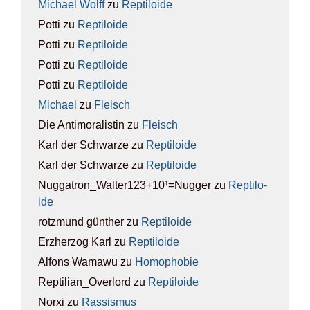
Michael Wolff
zu
Rep­ti­lo­ide
Potti
zu
Rep­ti­lo­ide
Potti
zu
Rep­ti­lo­ide
Potti
zu
Rep­ti­lo­ide
Potti
zu
Rep­ti­lo­ide
Michael
zu
Fleisch
Die Antimoralistin
zu
Fleisch
Karl der Schwarze
zu
Rep­ti­lo­ide
Karl der Schwarze
zu
Rep­ti­lo­ide
Nuggatron_Walter123+10¹=Nugger
zu
Rep­ti­lo­
ide
rotzmund günther
zu
Rep­ti­lo­ide
Erzherzog Karl
zu
Rep­ti­lo­ide
Alfons Wamawu
zu
Homo­pho­bie
Reptilian_Overlord
zu
Rep­ti­lo­ide
Norxi
zu
Ras­sis­mus