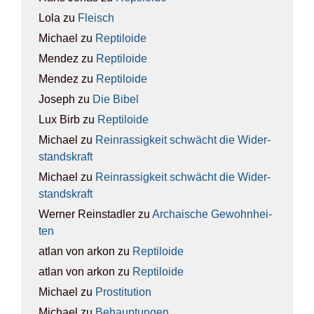
Lola
zu
Fleisch
Michael
zu
Rep­ti­lo­ide
Mendez
zu
Rep­ti­lo­ide
Mendez
zu
Rep­ti­lo­ide
Joseph
zu
Die Bibel
Lux Birb
zu
Rep­ti­lo­ide
Michael
zu
Rein­ras­sig­keit schwächt die Wider­
stands­kraft
Michael
zu
Rein­ras­sig­keit schwächt die Wider­
stands­kraft
Werner Reinstadler
zu
Archai­sche Gewohn­hei­
ten
atlan von arkon
zu
Rep­ti­lo­ide
atlan von arkon
zu
Rep­ti­lo­ide
Michael
zu
Pro­sti­tu­ti­on
Michael
zu
Behaup­tun­gen