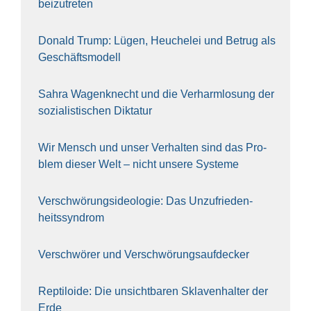
bei­zu­tre­ten
Donald Trump: Lügen, Heu­che­lei und Betrug als
Geschäfts­mo­dell
Sahra Wagen­knecht und die Ver­harm­lo­sung der
sozia­lis­ti­schen Dik­ta­tur
Wir Mensch und unser Ver­hal­ten sind das Pro­
blem die­ser Welt – nicht unse­re Sys‍te‍me
Ver­schwö­rungs­ideo­lo­gie: Das Unzufrieden­
heitssyndrom
Ver­schwö­rer und Verschwörungs­aufdecker
Rep­ti­lo­ide: Die unsicht­ba­ren Skla­ven­hal­ter der
Erde