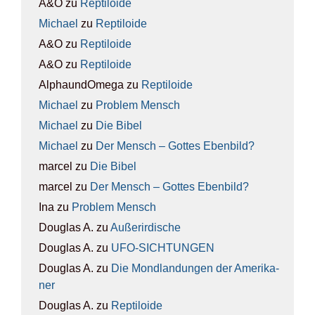
A&O
zu
Rep­ti­lo­ide
Michael
zu
Rep­ti­lo­ide
A&O
zu
Rep­ti­lo­ide
A&O
zu
Rep­ti­lo­ide
AlphaundOmega
zu
Rep­ti­lo­ide
Michael
zu
Pro­blem Mensch
Michael
zu
Die Bibel
Michael
zu
Der Mensch – Got­tes Eben­bild?
marcel
zu
Die Bibel
marcel
zu
Der Mensch – Got­tes Eben­bild?
Ina
zu
Pro­blem Mensch
Douglas A.
zu
Außer­ir­di­sche
Douglas A.
zu
UFO-SICH­TUN­GEN
Douglas A.
zu
Die Mond­lan­dun­gen der Ame­ri­ka­
ner
Douglas A.
zu
Rep­ti­lo­ide