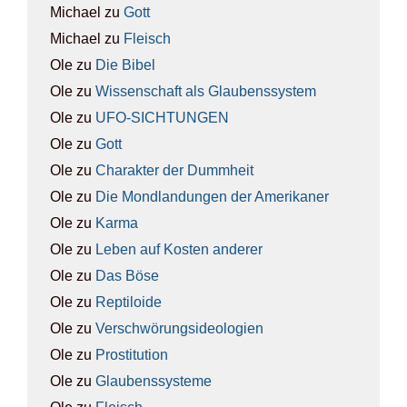
Michael
zu
Gott
Michael
zu
Fleisch
Ole
zu
Die Bibel
Ole
zu
Wis­sen­schaft als Glau­bens­sys­tem
Ole
zu
UFO-SICH­TUN­GEN
Ole
zu
Gott
Ole
zu
Cha­rak­ter der Dumm­heit
Ole
zu
Die Mond­lan­dun­gen der Ame­ri­ka­ner
Ole
zu
Kar­ma
Ole
zu
Leben auf Kos­ten ande­rer
Ole
zu
Das Böse
Ole
zu
Rep­ti­lo­ide
Ole
zu
Ver­schwö­rungs­ideo­lo­gien
Ole
zu
Pro­sti­tu­ti­on
Ole
zu
Glau­bens­sys­te­me