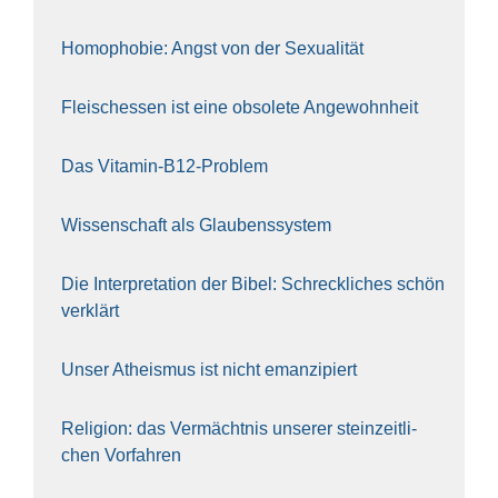
Homo­pho­bie: Angst von der Sexua­li­tät
Fleisch­essen ist eine obso­le­te An‍ge‍wohn‍heit
Das Vit­amin-B12-Pro­blem
Wis­sen­schaft als Glau­bens­sys­tem
Die Inter­pre­ta­ti­on der Bibel: Schreck­li­ches schön
ver­klärt
Unser Athe­is­mus ist nicht eman­zi­piert
Reli­gi­on: das Ver­mächt­nis unse­rer stein­zeit­li­
chen Vor­fah­ren