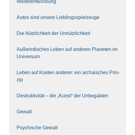
Wei­ter­ent­wick­lung
Autos sind unse­re Lieb­lings­spiel­zeu­ge
Die Nütz­lich­keit der Unnütz­lich­keit
Außer­ir­di­sches Leben auf ande­ren Pla­ne­ten im
Uni­ver­sum
Leben auf Kos­ten ande­rer: ein archai­sches Prin­
zip
Destruk­ti­vi­tät – die „Kunst“ der Unbe­gab­ten
Gewalt
Psy­chi­sche Gewalt