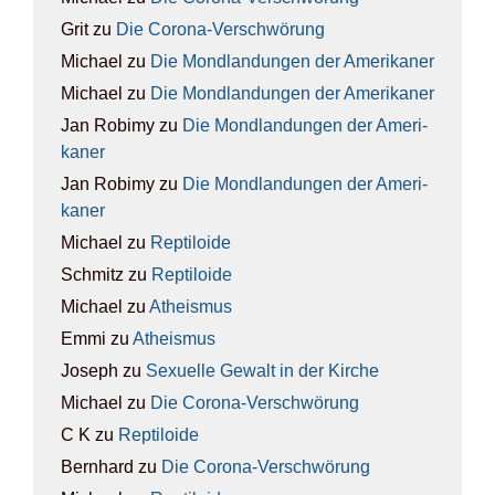
Grit
zu
Die Coro­na-Ver­schwö­rung
Michael
zu
Die Mond­lan­dun­gen der Ame­ri­ka­ner
Michael
zu
Die Mond­lan­dun­gen der Ame­ri­ka­ner
Jan Robimy
zu
Die Mond­lan­dun­gen der Ame­ri­
ka­ner
Jan Robimy
zu
Die Mond­lan­dun­gen der Ame­ri­
ka­ner
Michael
zu
Rep­ti­lo­ide
Schmitz
zu
Rep­ti­lo­ide
Michael
zu
Athe­is­mus
Emmi
zu
Athe­is­mus
Joseph
zu
Sexu­el­le Gewalt in der Kir­che
Michael
zu
Die Coro­na-Ver­schwö­rung
C K
zu
Rep­ti­lo­ide
Bernhard
zu
Die Coro­na-Ver­schwö­rung