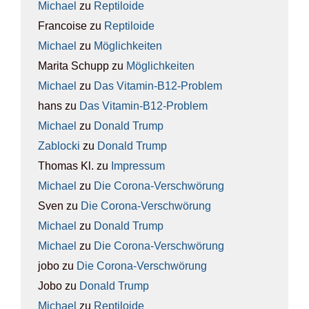
Michael
zu
Rep­ti­lo­ide
Francoise
zu
Rep­ti­lo­ide
Michael
zu
Mög­lich­kei­ten
Marita Schupp
zu
Mög­lich­kei­ten
Michael
zu
Das Vit­amin-B12-Pro­blem
hans
zu
Das Vit­amin-B12-Pro­blem
Michael
zu
Donald Trump
Zablocki
zu
Donald Trump
Thomas Kl.
zu
Impres­sum
Michael
zu
Die Coro­na-Ver­schwö­rung
Sven
zu
Die Coro­na-Ver­schwö­rung
Michael
zu
Donald Trump
Michael
zu
Die Coro­na-Ver­schwö­rung
jobo
zu
Die Coro­na-Ver­schwö­rung
Jobo
zu
Donald Trump
Michael
zu
Rep­ti­lo­ide