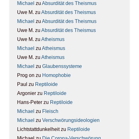
Michael
zu
Absur­di­tät des The­is­mus
Uwe M.
zu
Absur­di­tät des The­is­mus
Michael
zu
Absur­di­tät des The­is­mus
Uwe M.
zu
Absur­di­tät des The­is­mus
Uwe M.
zu
Athe­is­mus
Michael
zu
Athe­is­mus
Uwe M.
zu
Athe­is­mus
Michael
zu
Glau­bens­sys­te­me
Prog on
zu
Homo­pho­bie
Paul
zu
Rep­ti­lo­ide
Argonier
zu
Rep­ti­lo­ide
Hans-Peter
zu
Rep­ti­lo­ide
Michael
zu
Fleisch
Michael
zu
Ver­schwö­rungs­ideo­lo­gien
Lichtstattdunkelheit
zu
Rep­ti­lo­ide
Michael
zu
Die Coro­na-Ver­schwö­rung