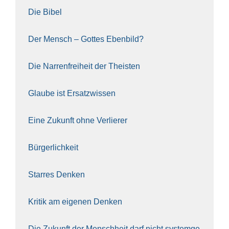
Die Bibel
Der Mensch – Got­tes Eben­bild?
Die Nar­ren­frei­heit der The­is­ten
Glau­be ist Ersatz­wis­sen
Eine Zukunft ohne Ver­lie­rer
Bür­ger­lich­keit
Star­res Den­ken
Kri­tik am eige­nen Den­ken
Die Zukunft der Mensch­heit darf nicht sys­tem­ge­