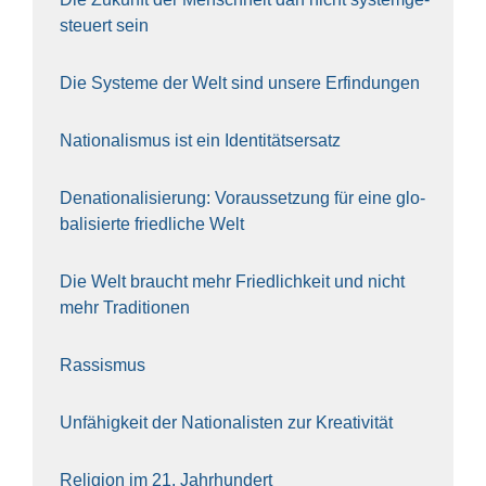
steu­ert sein
Die Sys­te­me der Welt sind unse­re Erfin­dun­gen
Natio­na­lis­mus ist ein Iden­ti­täts­er­satz
Dena­tio­na­li­sie­rung: Vor­aus­set­zung für eine glo­
ba­li­sier­te fried­li­che Welt
Die Welt braucht mehr Fried­lich­keit und nicht
mehr Tra­di­tio­nen
Ras­sis­mus
Unfä­hig­keit der Natio­na­lis­ten zur Krea­ti­vi­tät
Reli­gi­on im 21. Jahr­hun­dert