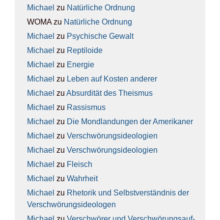
Michael
zu
Natür­li­che Ord­nung
WOMA
zu
Natür­li­che Ord­nung
Michael
zu
Psy­chi­sche Gewalt
Michael
zu
Rep­ti­lo­ide
Michael
zu
Ener­gie
Michael
zu
Leben auf Kos­ten ande­rer
Michael
zu
Absur­di­tät des The­is­mus
Michael
zu
Ras­sis­mus
Michael
zu
Die Mond­lan­dun­gen der Ame­ri­ka­ner
Michael
zu
Ver­schwö­rungs­ideo­lo­gien
Michael
zu
Ver­schwö­rungs­ideo­lo­gien
Michael
zu
Fleisch
Michael
zu
Wahr­heit
Michael
zu
Rhe­to­rik und Selbst­ver­ständ­nis der
Ver­schwö­rungs­ideo­lo­gen
Michael
zu
Ver­schwö­rer und Ver­schwö­rungs­auf­