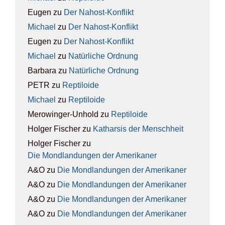
Eugen
zu
Der Nah­ost-Kon­flikt
Michael
zu
Der Nah­ost-Kon­flikt
Eugen
zu
Der Nah­ost-Kon­flikt
Michael
zu
Natür­li­che Ord­nung
Barbara
zu
Natür­li­che Ord­nung
PETR
zu
Rep­ti­lo­ide
Michael
zu
Rep­ti­lo­ide
Merowinger-Unhold
zu
Rep­ti­lo­ide
Holger Fischer
zu
Kathar­sis der Mensch­heit
Holger Fischer
zu
Die Mond­lan­dun­gen der Ame­ri­ka­ner
A&O
zu
Die Mond­lan­dun­gen der Ame­ri­ka­ner
A&O
zu
Die Mond­lan­dun­gen der Ame­ri­ka­ner
A&O
zu
Die Mond­lan­dun­gen der Ame­ri­ka­ner
A&O
zu
Die Mond­lan­dun­gen der Ame­ri­ka­ner