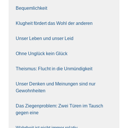
Bequem­lich­keit
Klug­heit för­dert das Wohl der ande­ren
Unser Leben und unser Leid
Ohne Unglück kein Glück
The­is­mus: Flucht in die Unmün­dig­keit
Unser Den­ken und Mei­nun­gen sind nur
Gewohn­hei­ten
Das Zie­gen­pro­blem: Zwei Türen im Tausch
gegen eine
Wahr­heit ist nicht immer rela­tiv