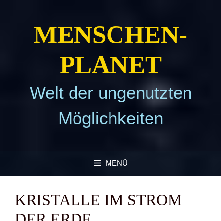
Zum
Inhalt
MEN­SCHEN­
springen
PLA­NET
Welt der ungenutzten
Möglichkeiten
MENÜ
KRIS­TAL­LE IM STROM
DER ERDE