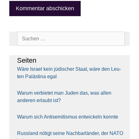
Suchen
nach:
Sei­ten
Wäre Isra­el kein jüdi­scher Staat, wäre den Leu­
ten Paläs­ti­na egal
War­um ver­bie­tet man Juden das, was allen
ande­ren erlaubt ist?
War­um sich Anti­se­mi­tis­mus ent­wi­ckeln konn­te
Russ­land nötigt sei­ne Nach­bar­län­der, der NATO