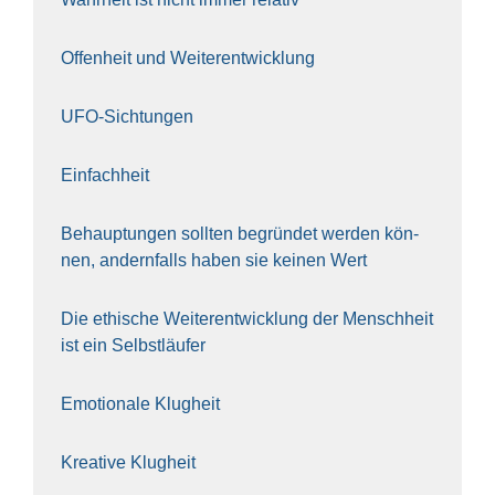
Offen­heit und Wei­ter­ent­wick­lung
UFO-Sich­tun­gen
Ein­fach­heit
Behaup­tun­gen soll­ten begrün­det wer­den kön­
nen, andern­falls haben sie kei­nen Wert
Die ethi­sche Wei­ter­ent­wick­lung der Mensch­heit
ist ein Selbst­läu­fer
Emo­tio­na­le Klug­heit
Krea­ti­ve Klug­heit