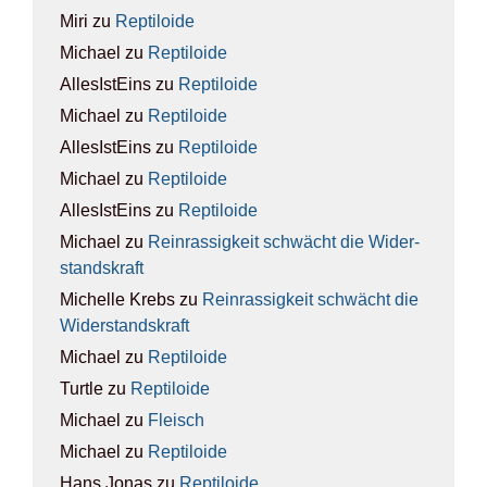
Miri
zu
Rep­ti­lo­ide
Michael
zu
Rep­ti­lo­ide
AllesIstEins
zu
Rep­ti­lo­ide
Michael
zu
Rep­ti­lo­ide
AllesIstEins
zu
Rep­ti­lo­ide
Michael
zu
Rep­ti­lo­ide
AllesIstEins
zu
Rep­ti­lo­ide
Michael
zu
Rein­ras­sig­keit schwächt die Wider­
stands­kraft
Michelle Krebs
zu
Rein­ras­sig­keit schwächt die
Wider­stands­kraft
Michael
zu
Rep­ti­lo­ide
Turtle
zu
Rep­ti­lo­ide
Michael
zu
Fleisch
Michael
zu
Rep­ti­lo­ide
Hans Jonas
zu
Rep­ti­lo­ide