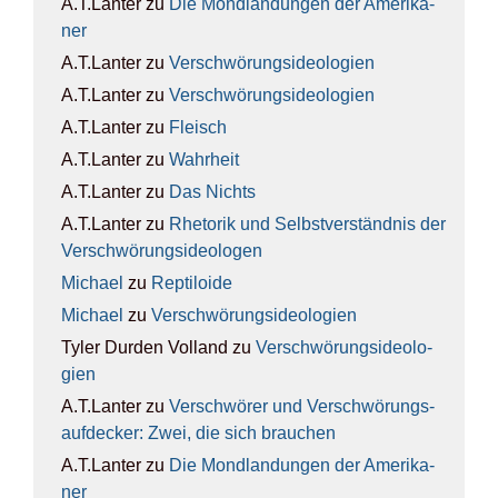
A.T.Lanter
zu
Die Mond­lan­dun­gen der Ame­ri­ka­
ner
A.T.Lanter
zu
Ver­schwö­rungs­ideo­lo­gien
A.T.Lanter
zu
Ver­schwö­rungs­ideo­lo­gien
A.T.Lanter
zu
Fleisch
A.T.Lanter
zu
Wahr­heit
A.T.Lanter
zu
Das Nichts
A.T.Lanter
zu
Rhe­to­rik und Selbst­ver­ständ­nis der
Ver­schwö­rungs­ideo­lo­gen
Michael
zu
Rep­ti­lo­ide
Michael
zu
Ver­schwö­rungs­ideo­lo­gien
Tyler Durden Volland
zu
Ver­schwö­rungs­ideo­lo­
gien
A.T.Lanter
zu
Ver­schwö­rer und Ver­schwö­rungs­
auf­de­cker: Zwei, die sich brau­chen
A.T.Lanter
zu
Die Mond­lan­dun­gen der Ame­ri­ka­
ner