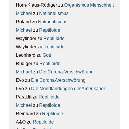
Horn-Klaus-Rüdiger
zu
Orga­nis­mus Mensch­heit
Michael
zu
Natio­na­lis­mus
Roland
zu
Natio­na­lis­mus
Michael
zu
Rep­ti­lo­ide
Wayfinder
zu
Rep­ti­lo­ide
Wayfinder
zu
Rep­ti­lo­ide
Leonhard
zu
Gott
Rüdiger
zu
Rep­ti­lo­ide
Michael
zu
Die Coro­na-Ver­schwö­rung
Evo
zu
Die Coro­na-Ver­schwö­rung
Evo
zu
Die Mond­lan­dun­gen der Ame­ri­ka­ner
Paraklit
zu
Rep­ti­lo­ide
Michael
zu
Rep­ti­lo­ide
Reinhard
zu
Rep­ti­lo­ide
A&O
zu
Rep­ti­lo­ide