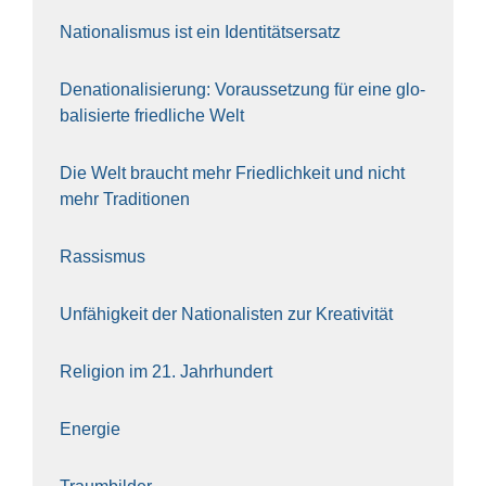
Natio­na­lis­mus ist ein Iden­ti­täts­er­satz
Dena­tio­na­li­sie­rung: Vor­aus­set­zung für eine glo­
ba­li­sier­te fried­li­che Welt
Die Welt braucht mehr Fried­lich­keit und nicht
mehr Tra­di­tio­nen
Ras­sis­mus
Unfä­hig­keit der Natio­na­lis­ten zur Krea­ti­vi­tät
Reli­gi­on im 21. Jahr­hun­dert
Ener­gie