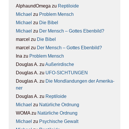
AlphaundOmega
zu
Rep­ti­lo­ide
Michael
zu
Pro­blem Mensch
Michael
zu
Die Bibel
Michael
zu
Der Mensch – Got­tes Eben­bild?
marcel
zu
Die Bibel
marcel
zu
Der Mensch – Got­tes Eben­bild?
Ina
zu
Pro­blem Mensch
Douglas A.
zu
Außer­ir­di­sche
Douglas A.
zu
UFO-SICH­TUN­GEN
Douglas A.
zu
Die Mond­lan­dun­gen der Ame­ri­ka­
ner
Douglas A.
zu
Rep­ti­lo­ide
Michael
zu
Natür­li­che Ord­nung
WOMA
zu
Natür­li­che Ord­nung
Michael
zu
Psy­chi­sche Gewalt