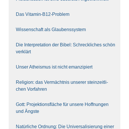
Das Vit­amin-B12-Pro­blem
Wis­sen­schaft als Glau­bens­sys­tem
Die Inter­pre­ta­ti­on der Bibel: Schreck­li­ches schön
ver­klärt
Unser Athe­is­mus ist nicht eman­zi­piert
Reli­gi­on: das Ver­mächt­nis unse­rer stein­zeit­li­
chen Vor­fah­ren
Gott: Pro­jek­ti­ons­flä­che für unse­re Hoff­nun­gen
und Ängs­te
Natür­li­che Ord­nung: Die Uni­ver­sa­li­sie­rung einer