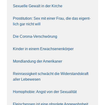
Sexu­el­le Gewalt in der Kir­che
Pro­sti­tu­ti­on: Sex mit einer Frau, die das eigent­
lich gar nicht will
Die Coro­na-Ver­schwö­rung
Kin­der in einem Erwach­se­nen­kör­per
Mond­lan­dung der Ame­ri­ka­ner
Rein­ras­sig­keit schwächt die Wider­stands­kraft
aller Lebe­we­sen
Homo­pho­bie: Angst von der Sexua­li­tät
Fleisch­essen ist eine obso­le­te An‍ge‍wohn‍heit