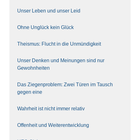
Unser Leben und unser Leid
Ohne Unglück kein Glück
The­is­mus: Flucht in die Unmün­dig­keit
Unser Den­ken und Mei­nun­gen sind nur
Gewohn­hei­ten
Das Zie­gen­pro­blem: Zwei Türen im Tausch
gegen eine
Wahr­heit ist nicht immer rela­tiv
Offen­heit und Wei­ter­ent­wick­lung