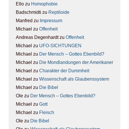
Ello
zu
Homo­pho­bie
Badschmidti
zu
Rep­ti­lo­ide
Manfred
zu
Impres­sum
Michael
zu
Offen­heit
Andreas Degenhardt
zu
Offen­heit
Michael
zu
UFO-SICH­TUN­GEN
Michael
zu
Der Mensch – Got­tes Eben­bild?
Michael
zu
Die Mond­lan­dun­gen der Ame­ri­ka­ner
Michael
zu
Cha­rak­ter der Dumm­heit
Michael
zu
Wis­sen­schaft als Glau­bens­sys­tem
Michael
zu
Die Bibel
Ole
zu
Der Mensch – Got­tes Eben­bild?
Michael
zu
Gott
Michael
zu
Fleisch
Ole
zu
Die Bibel