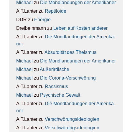
Michael
zu
Die Mond­lan­dun­gen der Ame­ri­ka­ner
A.T.Lanter
zu
Rep­ti­lo­ide
DDR
zu
Ener­gie
Dreibeinmann
zu
Leben auf Kos­ten ande­rer
A.T.Lanter
zu
Die Mond­lan­dun­gen der Ame­ri­ka­
ner
A.T.Lanter
zu
Absur­di­tät des The­is­mus
Michael
zu
Die Mond­lan­dun­gen der Ame­ri­ka­ner
Michael
zu
Außer­ir­di­sche
Michael
zu
Die Coro­na-Ver­schwö­rung
A.T.Lanter
zu
Ras­sis­mus
Michael
zu
Psy­chi­sche Gewalt
A.T.Lanter
zu
Die Mond­lan­dun­gen der Ame­ri­ka­
ner
A.T.Lanter
zu
Ver­schwö­rungs­ideo­lo­gien
A.T.Lanter
zu
Ver­schwö­rungs­ideo­lo­gien