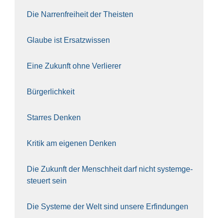
Die Nar­ren­frei­heit der The­is­ten
Glau­be ist Ersatz­wis­sen
Eine Zukunft ohne Ver­lie­rer
Bür­ger­lich­keit
Star­res Den­ken
Kri­tik am eige­nen Den­ken
Die Zukunft der Mensch­heit darf nicht sys­tem­ge­
steu­ert sein
Die Sys­te­me der Welt sind unse­re Erfin­dun­gen