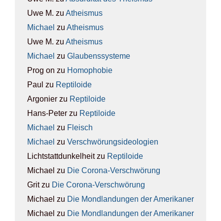
Uwe M.
zu
Athe­is­mus
Michael
zu
Athe­is­mus
Uwe M.
zu
Athe­is­mus
Michael
zu
Glau­bens­sys­te­me
Prog on
zu
Homo­pho­bie
Paul
zu
Rep­ti­lo­ide
Argonier
zu
Rep­ti­lo­ide
Hans-Peter
zu
Rep­ti­lo­ide
Michael
zu
Fleisch
Michael
zu
Ver­schwö­rungs­ideo­lo­gien
Lichtstattdunkelheit
zu
Rep­ti­lo­ide
Michael
zu
Die Coro­na-Ver­schwö­rung
Grit
zu
Die Coro­na-Ver­schwö­rung
Michael
zu
Die Mond­lan­dun­gen der Ame­ri­ka­ner
Michael
zu
Die Mond­lan­dun­gen der Ame­ri­ka­ner