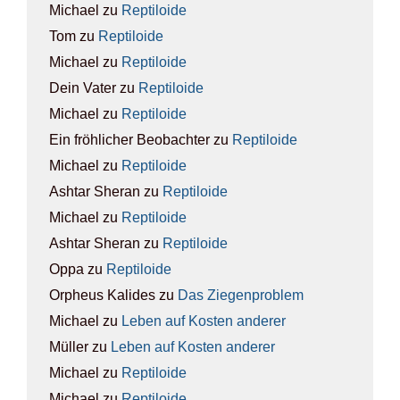
Michael
zu
Rep­ti­lo­ide
Tom
zu
Rep­ti­lo­ide
Michael
zu
Rep­ti­lo­ide
Dein Vater
zu
Rep­ti­lo­ide
Michael
zu
Rep­ti­lo­ide
Ein fröhlicher Beobachter
zu
Rep­ti­lo­ide
Michael
zu
Rep­ti­lo­ide
Ashtar Sheran
zu
Rep­ti­lo­ide
Michael
zu
Rep­ti­lo­ide
Ashtar Sheran
zu
Rep­ti­lo­ide
Oppa
zu
Rep­ti­lo­ide
Orpheus Kalides
zu
Das Zie­gen­pro­blem
Michael
zu
Leben auf Kos­ten ande­rer
Müller
zu
Leben auf Kos­ten ande­rer
Michael
zu
Rep­ti­lo­ide
Michael
zu
Rep­ti­lo­ide