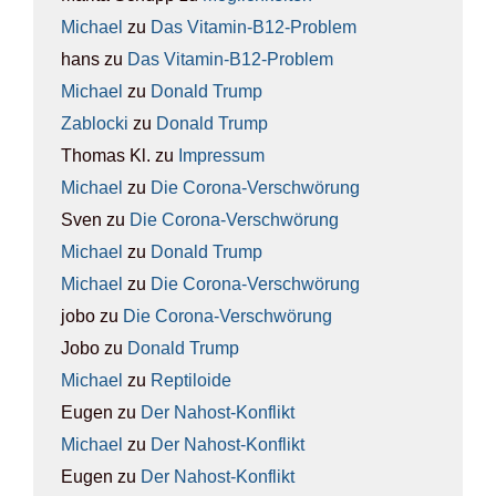
Michael
zu
Das Vit­amin-B12-Pro­blem
hans
zu
Das Vit­amin-B12-Pro­blem
Michael
zu
Donald Trump
Zablocki
zu
Donald Trump
Thomas Kl.
zu
Impres­sum
Michael
zu
Die Coro­na-Ver­schwö­rung
Sven
zu
Die Coro­na-Ver­schwö­rung
Michael
zu
Donald Trump
Michael
zu
Die Coro­na-Ver­schwö­rung
jobo
zu
Die Coro­na-Ver­schwö­rung
Jobo
zu
Donald Trump
Michael
zu
Rep­ti­lo­ide
Eugen
zu
Der Nah­ost-Kon­flikt
Michael
zu
Der Nah­ost-Kon­flikt
Eugen
zu
Der Nah­ost-Kon­flikt