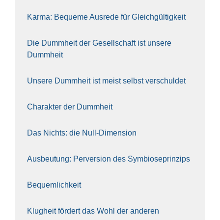
Kar­ma: Beque­me Aus­re­de für Gleich­gül­tig­keit
Die Dumm­heit der Gesell­schaft ist unse­re
Dumm­heit
Unse­re Dumm­heit ist meist selbst ver­schul­det
Cha­rak­ter der Dumm­heit
Das Nichts: die Null-Dimen­si­on
Aus­beu­tung: Per­ver­si­on des Sym­bio­se­prin­zips
Bequem­lich­keit
Klug­heit för­dert das Wohl der ande­ren