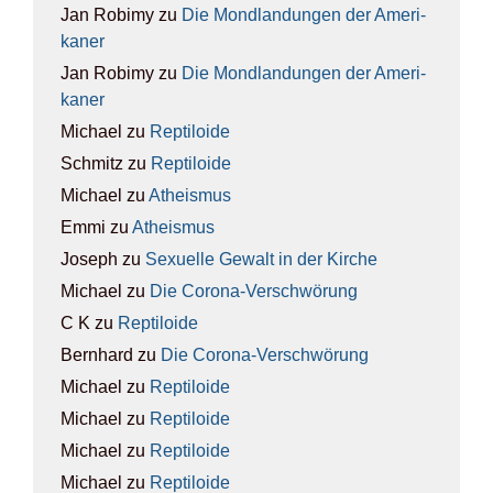
Jan Robimy
zu
Die Mond­lan­dun­gen der Ame­ri­
ka­ner
Jan Robimy
zu
Die Mond­lan­dun­gen der Ame­ri­
ka­ner
Michael
zu
Rep­ti­lo­ide
Schmitz
zu
Rep­ti­lo­ide
Michael
zu
Athe­is­mus
Emmi
zu
Athe­is­mus
Joseph
zu
Sexu­el­le Gewalt in der Kir­che
Michael
zu
Die Coro­na-Ver­schwö­rung
C K
zu
Rep­ti­lo­ide
Bernhard
zu
Die Coro­na-Ver­schwö­rung
Michael
zu
Rep­ti­lo­ide
Michael
zu
Rep­ti­lo­ide
Michael
zu
Rep­ti­lo­ide
Michael
zu
Rep­ti­lo­ide