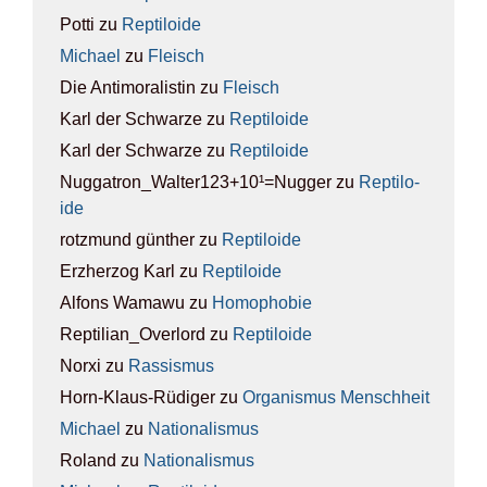
Potti
zu
Rep­ti­lo­ide
Michael
zu
Fleisch
Die Antimoralistin
zu
Fleisch
Karl der Schwarze
zu
Rep­ti­lo­ide
Karl der Schwarze
zu
Rep­ti­lo­ide
Nuggatron_Walter123+10¹=Nugger
zu
Rep­ti­lo­
ide
rotzmund günther
zu
Rep­ti­lo­ide
Erzherzog Karl
zu
Rep­ti­lo­ide
Alfons Wamawu
zu
Homo­pho­bie
Reptilian_Overlord
zu
Rep­ti­lo­ide
Norxi
zu
Ras­sis­mus
Horn-Klaus-Rüdiger
zu
Orga­nis­mus Mensch­heit
Michael
zu
Natio­na­lis­mus
Roland
zu
Natio­na­lis­mus