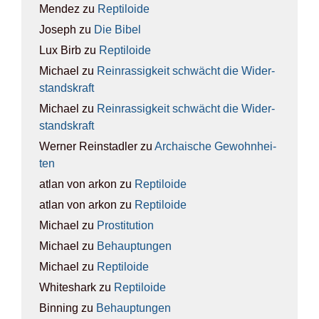
Mendez
zu
Rep­ti­lo­ide
Joseph
zu
Die Bibel
Lux Birb
zu
Rep­ti­lo­ide
Michael
zu
Rein­ras­sig­keit schwächt die Wider­
stands­kraft
Michael
zu
Rein­ras­sig­keit schwächt die Wider­
stands­kraft
Werner Reinstadler
zu
Archai­sche Gewohn­hei­
ten
atlan von arkon
zu
Rep­ti­lo­ide
atlan von arkon
zu
Rep­ti­lo­ide
Michael
zu
Pro­sti­tu­ti­on
Michael
zu
Behaup­tun­gen
Michael
zu
Rep­ti­lo­ide
Whiteshark
zu
Rep­ti­lo­ide
Binning
zu
Behaup­tun­gen