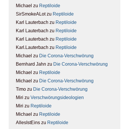
Michael
zu
Rep­ti­lo­ide
SirSmokeALot
zu
Rep­ti­lo­ide
Karl Lauterbach
zu
Rep­ti­lo­ide
Karl Lauterbach
zu
Rep­ti­lo­ide
Karl Lauterbach
zu
Rep­ti­lo­ide
Karl.Lauterbach
zu
Rep­ti­lo­ide
Michael
zu
Die Coro­na-Ver­schwö­rung
Bernhard Jahn
zu
Die Coro­na-Ver­schwö­rung
Michael
zu
Rep­ti­lo­ide
Michael
zu
Die Coro­na-Ver­schwö­rung
Timo
zu
Die Coro­na-Ver­schwö­rung
Miri
zu
Ver­schwö­rungs­ideo­lo­gien
Miri
zu
Rep­ti­lo­ide
Michael
zu
Rep­ti­lo­ide
AllesIstEins
zu
Rep­ti­lo­ide