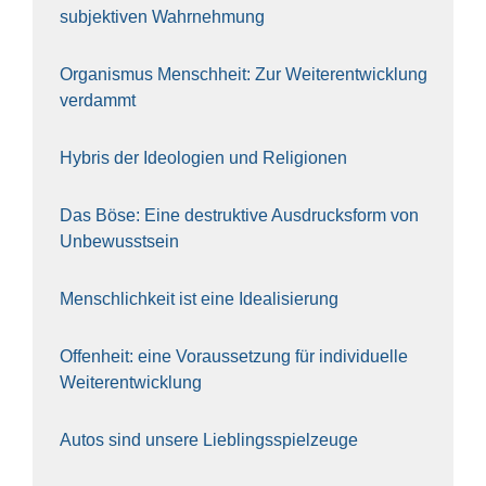
sub­jek­ti­ven Wahr­neh­mung
Orga­nis­mus Mensch­heit: Zur Wei­ter­ent­wick­lung
ver­dammt
Hybris der Ideo­lo­gien und Reli­gio­nen
Das Böse: Eine destruk­ti­ve Aus­drucks­form von
Unbe­wusst­sein
Mensch­lich­keit ist eine Idea­li­sie­rung
Offen­heit: eine Vor­aus­set­zung für indi­vi­du­el­le
Wei­ter­ent­wick­lung
Autos sind unse­re Lieb­lings­spiel­zeu­ge