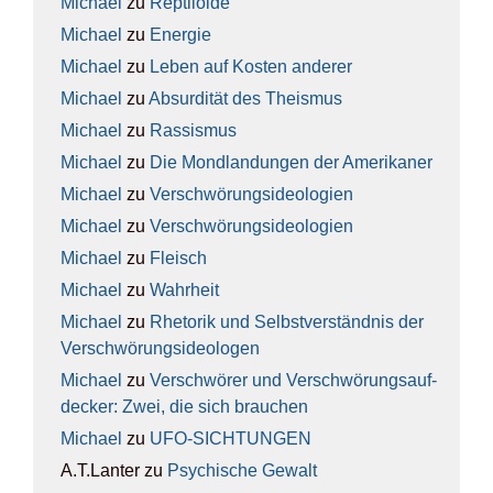
Michael
zu
Rep­ti­lo­ide
Michael
zu
Ener­gie
Michael
zu
Leben auf Kos­ten ande­rer
Michael
zu
Absur­di­tät des The­is­mus
Michael
zu
Ras­sis­mus
Michael
zu
Die Mond­lan­dun­gen der Ame­ri­ka­ner
Michael
zu
Ver­schwö­rungs­ideo­lo­gien
Michael
zu
Ver­schwö­rungs­ideo­lo­gien
Michael
zu
Fleisch
Michael
zu
Wahr­heit
Michael
zu
Rhe­to­rik und Selbst­ver­ständ­nis der
Ver­schwö­rungs­ideo­lo­gen
Michael
zu
Ver­schwö­rer und Ver­schwö­rungs­auf­
de­cker: Zwei, die sich brau­chen
Michael
zu
UFO-SICH­TUN­GEN
A.T.Lanter
zu
Psy­chi­sche Gewalt