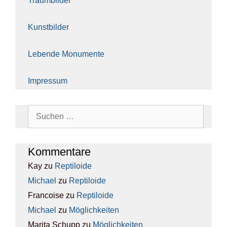
Traum­bil­der
Kunst­bil­der
Leben­de Monu­men­te
Impres­sum
Suchen
nach:
Kom­men­ta­re
Kay
zu
Rep­ti­lo­ide
Michael
zu
Rep­ti­lo­ide
Francoise
zu
Rep­ti­lo­ide
Michael
zu
Mög­lich­kei­ten
Marita Schupp
zu
Mög­lich­kei­ten