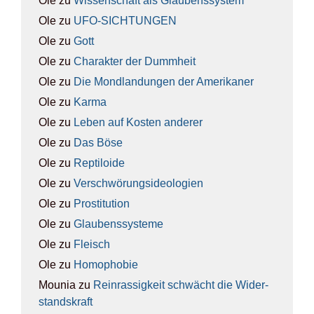
Ole
zu
Wis­sen­schaft als Glau­bens­sys­tem
Ole
zu
UFO-SICH­TUN­GEN
Ole
zu
Gott
Ole
zu
Cha­rak­ter der Dumm­heit
Ole
zu
Die Mond­lan­dun­gen der Ame­ri­ka­ner
Ole
zu
Kar­ma
Ole
zu
Leben auf Kos­ten ande­rer
Ole
zu
Das Böse
Ole
zu
Rep­ti­lo­ide
Ole
zu
Ver­schwö­rungs­ideo­lo­gien
Ole
zu
Pro­sti­tu­ti­on
Ole
zu
Glau­bens­sys­te­me
Ole
zu
Fleisch
Ole
zu
Homo­pho­bie
Mounia
zu
Rein­ras­sig­keit schwächt die Wider­
stands­kraft