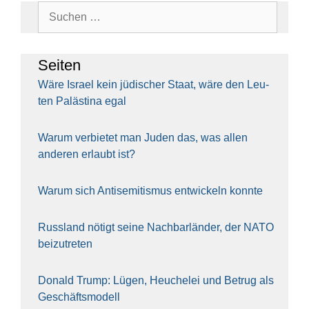
Suchen
nach:
Sei­ten
Wäre Isra­el kein jüdi­scher Staat, wäre den Leu­
ten Paläs­ti­na egal
War­um ver­bie­tet man Juden das, was allen
ande­ren erlaubt ist?
War­um sich Anti­se­mi­tis­mus ent­wi­ckeln konn­te
Russ­land nötigt sei­ne Nach­bar­län­der, der NATO
bei­zu­tre­ten
Donald Trump: Lügen, Heu­che­lei und Betrug als
Geschäfts­mo­dell