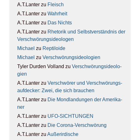
A.T.Lanter
zu
Fleisch
A.T.Lanter
zu
Wahr­heit
A.T.Lanter
zu
Das Nichts
A.T.Lanter
zu
Rhe­to­rik und Selbst­ver­ständ­nis der
Ver­schwö­rungs­ideo­lo­gen
Michael
zu
Rep­ti­lo­ide
Michael
zu
Ver­schwö­rungs­ideo­lo­gien
Tyler Durden Volland
zu
Ver­schwö­rungs­ideo­lo­
gien
A.T.Lanter
zu
Ver­schwö­rer und Ver­schwö­rungs­
auf­de­cker: Zwei, die sich brau­chen
A.T.Lanter
zu
Die Mond­lan­dun­gen der Ame­ri­ka­
ner
A.T.Lanter
zu
UFO-SICH­TUN­GEN
A.T.Lanter
zu
Die Coro­na-Ver­schwö­rung
A.T.Lanter
zu
Außer­ir­di­sche