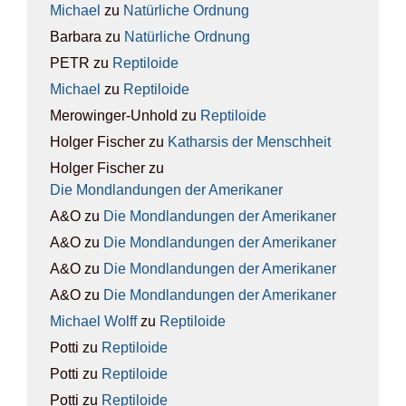
Michael
zu
Natür­li­che Ord­nung
Barbara
zu
Natür­li­che Ord­nung
PETR
zu
Rep­ti­lo­ide
Michael
zu
Rep­ti­lo­ide
Merowinger-Unhold
zu
Rep­ti­lo­ide
Holger Fischer
zu
Kathar­sis der Mensch­heit
Holger Fischer
zu
Die Mond­lan­dun­gen der Ame­ri­ka­ner
A&O
zu
Die Mond­lan­dun­gen der Ame­ri­ka­ner
A&O
zu
Die Mond­lan­dun­gen der Ame­ri­ka­ner
A&O
zu
Die Mond­lan­dun­gen der Ame­ri­ka­ner
A&O
zu
Die Mond­lan­dun­gen der Ame­ri­ka­ner
Michael Wolff
zu
Rep­ti­lo­ide
Potti
zu
Rep­ti­lo­ide
Potti
zu
Rep­ti­lo­ide
Potti
zu
Rep­ti­lo­ide