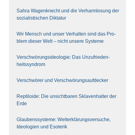
Sahra Wagen­knecht und die Ver­harm­lo­sung der
sozia­lis­ti­schen Dik­ta­tur
Wir Mensch und unser Ver­hal­ten sind das Pro­
blem die­ser Welt – nicht unse­re Sys‍te‍me
Ver­schwö­rungs­ideo­lo­gie: Das Unzufrieden­
heitssyndrom
Ver­schwö­rer und Verschwörungs­aufdecker
Rep­ti­lo­ide: Die unsicht­ba­ren Skla­ven­hal­ter der
Erde
Glau­bens­sys­te­me: Welt­erklä­rungs­ver­su­che,
Ideo­lo­gien und Eso­te­rik