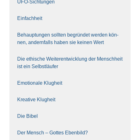
UFO-Sich­tun­gen
Ein­fach­heit
Behaup­tun­gen soll­ten begrün­det wer­den kön­
nen, andern­falls haben sie kei­nen Wert
Die ethi­sche Wei­ter­ent­wick­lung der Mensch­heit
ist ein Selbst­läu­fer
Emo­tio­na­le Klug­heit
Krea­ti­ve Klug­heit
Die Bibel
Der Mensch – Got­tes Eben­bild?