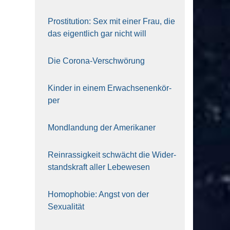
Pro­sti­tu­ti­on: Sex mit einer Frau, die
das eigent­lich gar nicht will
Die Coro­na-Ver­schwö­rung
Kin­der in einem Erwach­se­nen­kör­
per
Mond­lan­dung der Ame­ri­ka­ner
Rein­ras­sig­keit schwächt die Wider­
stands­kraft aller Lebe­we­sen
Homo­pho­bie: Angst von der
Sexua­li­tät