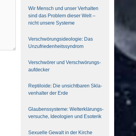
Wir Mensch und unser Ver­hal­ten
sind das Pro­blem die­ser Welt –
nicht unse­re Sys‍te‍me
Ver­schwö­rungs­ideo­lo­gie: Das
Unzufrieden­heitssyndrom
Ver­schwö­rer und Verschwörungs­
aufdecker
Rep­ti­lo­ide: Die unsicht­ba­ren Skla­
ven­hal­ter der Erde
Glau­bens­sys­te­me: Welt­erklä­rungs­
ver­su­che, Ideo­lo­gien und Eso­te­rik
Sexu­el­le Gewalt in der Kir­che