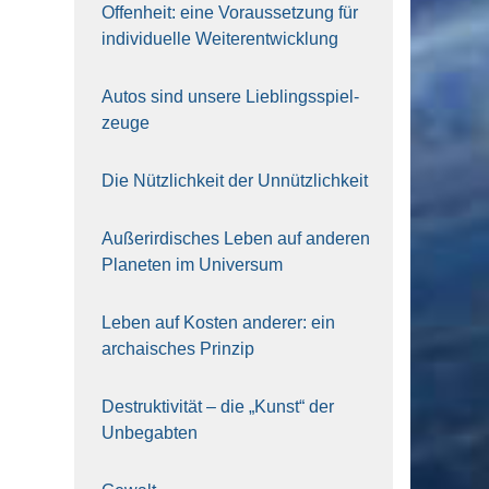
Offen­heit: eine Vor­aus­set­zung für
indi­vi­du­el­le Wei­ter­ent­wick­lung
Autos sind unse­re Lieb­lings­spiel­
zeu­ge
Die Nütz­lich­keit der Unnütz­lich­keit
Außer­ir­di­sches Leben auf ande­ren
Pla­ne­ten im Uni­ver­sum
Leben auf Kos­ten ande­rer: ein
archai­sches Prin­zip
Destruk­ti­vi­tät – die „Kunst“ der
Unbe­gab­ten