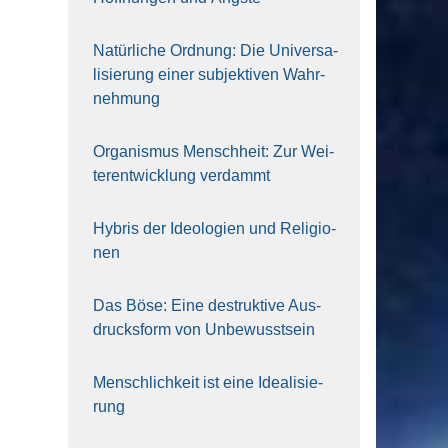
Natür­li­che Ord­nung: Die Uni­ver­sa­
li­sie­rung einer sub­jek­ti­ven Wahr­
neh­mung
Orga­nis­mus Mensch­heit: Zur Wei­
ter­ent­wick­lung ver­dammt
Hybris der Ideo­lo­gien und Reli­gio­
nen
Das Böse: Eine destruk­ti­ve Aus­
drucks­form von Unbe­wusst­sein
Mensch­lich­keit ist eine Idea­li­sie­
rung