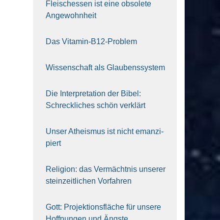
Fleisch­essen ist eine obso­le­te
An‍ge‍wohn‍heit
Das Vit­amin-B12-Pro­blem
Wis­sen­schaft als Glau­bens­sys­tem
Die Inter­pre­ta­ti­on der Bibel:
Schreck­li­ches schön ver­klärt
Unser Athe­is­mus ist nicht eman­zi­
piert
Reli­gi­on: das Ver­mächt­nis unse­rer
stein­zeit­li­chen Vor­fah­ren
Gott: Pro­jek­ti­ons­flä­che für unse­re
Hoff­nun­gen und Ängs­te