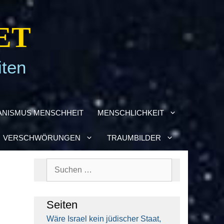
ET
iten
­NIS­MUS MENSCH­HEIT
MENSCH­LICH­KEIT
VER­SCHWÖ­RUN­GEN
TRAUM­BIL­DER
Suchen
nach:
Sei­ten
Wäre Isra­el kein jüdi­scher Staat,