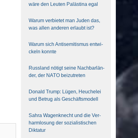
wäre den Leu­ten Paläs­ti­na egal
War­um ver­bie­tet man Juden das,
was allen ande­ren erlaubt ist?
War­um sich Anti­se­mi­tis­mus ent­wi­
ckeln konn­te
Russ­land nötigt sei­ne Nach­bar­län­
der, der NATO bei­zu­tre­ten
Donald Trump: Lügen, Heu­che­lei
und Betrug als Geschäfts­mo­dell
Sahra Wagen­knecht und die Ver­
harm­lo­sung der sozia­lis­ti­schen
Dik­ta­tur