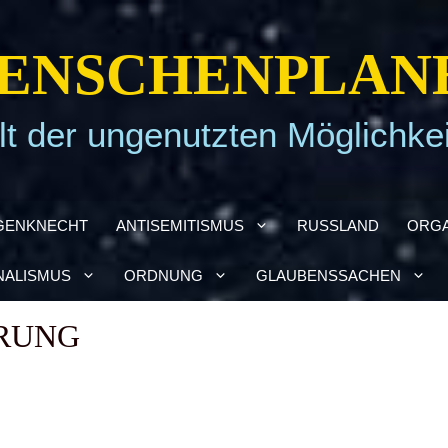
EN­SCHEN­PLA­N
t der ungenutzten Möglichke
GEN­KNECHT
ANTI­SE­MI­TIS­MUS
RUSS­LAND
ORGA
NA­LIS­MUS
ORD­NUNG
GLAU­BENS­SA­CHEN
­RUNG