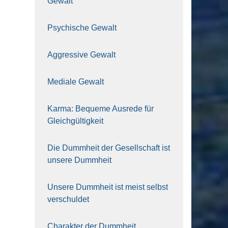
Gewalt
Psy­chi­sche Gewalt
Aggres­si­ve Gewalt
Media­le Gewalt
Kar­ma: Beque­me Aus­re­de für
Gleich­gül­tig­keit
Die Dumm­heit der Gesell­schaft ist
unse­re Dumm­heit
Unse­re Dumm­heit ist meist selbst
ver­schul­det
Cha­rak­ter der Dumm­heit