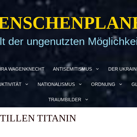
EN­SCHEN­PLA­N
t der ungenutzten Möglichke
HRA WAGEN­KNECHT
ANTI­SE­MI­TIS­MUS
DER UKRAI­­
­TI­VI­TÄT
NATIO­NA­LIS­MUS
ORD­NUNG
GL
TRAUM­BIL­DER
TIL­LEN TITA­NIN