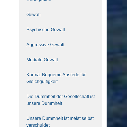
Gewalt
Psy­chi­sche Gewalt
Aggres­si­ve Gewalt
Media­le Gewalt
Kar­ma: Beque­me Aus­re­de für
Gleich­gül­tig­keit
Die Dumm­heit der Gesell­schaft ist
unse­re Dumm­heit
Unse­re Dumm­heit ist meist selbst
ver­schul­det