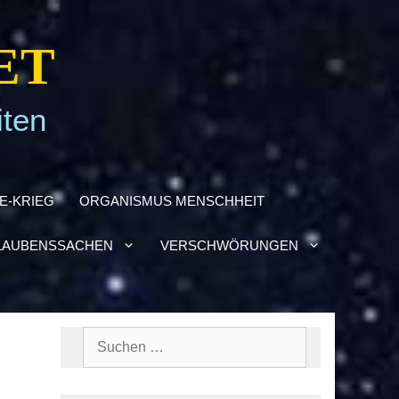
ET
iten
NE-KRIEG
ORGA­NIS­MUS MENSCH­HEIT
AU­BENS­SA­CHEN
VER­SCHWÖ­RUN­GEN
Suchen
nach: