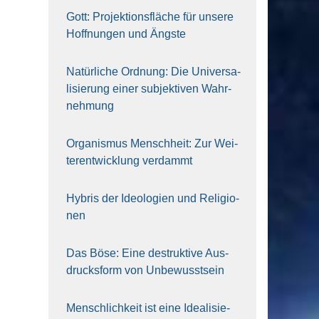
Gott: Pro­jek­ti­ons­flä­che für unse­re
Hoff­nun­gen und Ängs­te
Natür­li­che Ord­nung: Die Uni­ver­sa­
li­sie­rung einer sub­jek­ti­ven Wahr­
neh­mung
Orga­nis­mus Mensch­heit: Zur Wei­
ter­ent­wick­lung ver­dammt
Hybris der Ideo­lo­gien und Reli­gio­
nen
Das Böse: Eine destruk­ti­ve Aus­
drucks­form von Unbe­wusst­sein
Mensch­lich­keit ist eine Idea­li­sie­