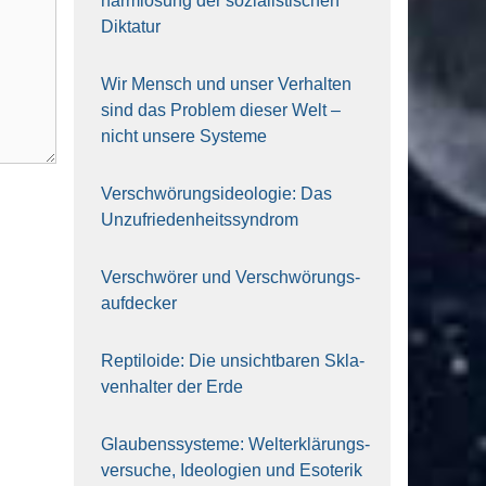
harm­lo­sung der sozia­lis­ti­schen
Dik­ta­tur
Wir Mensch und unser Ver­hal­ten
sind das Pro­blem die­ser Welt –
nicht unse­re Sys‍te‍me
Ver­schwö­rungs­ideo­lo­gie: Das
Unzufrieden­heitssyndrom
Ver­schwö­rer und Verschwörungs­
aufdecker
Rep­ti­lo­ide: Die unsicht­ba­ren Skla­
ven­hal­ter der Erde
Glau­bens­sys­te­me: Welt­erklä­rungs­
ver­su­che, Ideo­lo­gien und Eso­te­rik