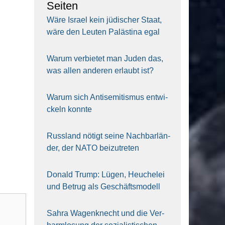
Sei­ten
Wäre Isra­el kein jüdi­scher Staat,
wäre den Leu­ten Paläs­ti­na egal
War­um ver­bie­tet man Juden das,
was allen ande­ren erlaubt ist?
War­um sich Anti­se­mi­tis­mus ent­wi­
ckeln konn­te
Russ­land nötigt sei­ne Nach­bar­län­
der, der NATO bei­zu­tre­ten
Donald Trump: Lügen, Heu­che­lei
und Betrug als Geschäfts­mo­dell
Sahra Wagen­knecht und die Ver­