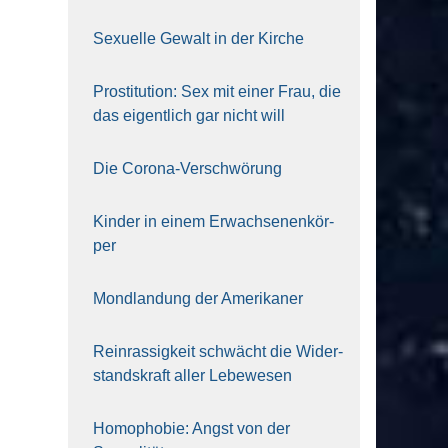
Sexu­el­le Gewalt in der Kir­che
Pro­sti­tu­ti­on: Sex mit einer Frau, die
das eigent­lich gar nicht will
Die Coro­na-Ver­schwö­rung
Kin­der in einem Erwach­se­nen­kör­
per
Mond­lan­dung der Ame­ri­ka­ner
Rein­ras­sig­keit schwächt die Wider­
stands­kraft aller Lebe­we­sen
Homo­pho­bie: Angst von der