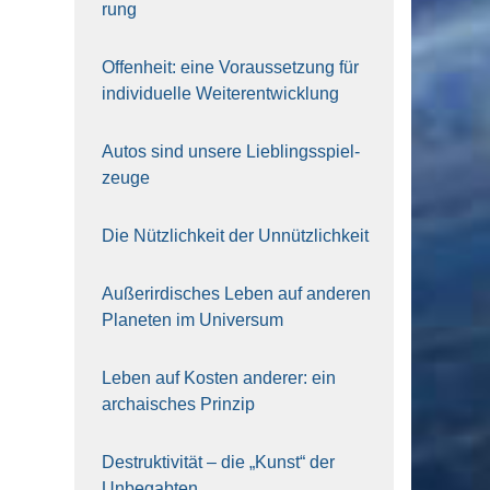
rung
Offen­heit: eine Vor­aus­set­zung für
indi­vi­du­el­le Wei­ter­ent­wick­lung
Autos sind unse­re Lieb­lings­spiel­
zeu­ge
Die Nütz­lich­keit der Unnütz­lich­keit
Außer­ir­di­sches Leben auf ande­ren
Pla­ne­ten im Uni­ver­sum
Leben auf Kos­ten ande­rer: ein
archai­sches Prin­zip
Destruk­ti­vi­tät – die „Kunst“ der
Unbe­gab­ten