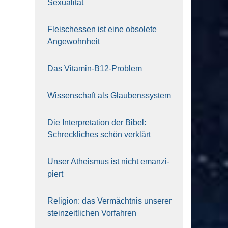
Sexua­li­tät
Fleisch­essen ist eine obso­le­te
An‍ge‍wohn‍heit
Das Vit­amin-B12-Pro­blem
Wis­sen­schaft als Glau­bens­sys­tem
Die Inter­pre­ta­ti­on der Bibel:
Schreck­li­ches schön ver­klärt
Unser Athe­is­mus ist nicht eman­zi­
piert
Reli­gi­on: das Ver­mächt­nis unse­rer
stein­zeit­li­chen Vor­fah­ren