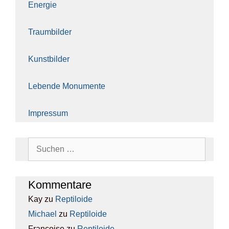
Ener­gie
Traum­bil­der
Kunst­bil­der
Leben­de Monu­men­te
Impres­sum
Suchen
nach:
Kom­men­ta­re
Kay
zu
Rep­ti­lo­ide
Michael
zu
Rep­ti­lo­ide
Francoise
zu
Rep­ti­lo­ide