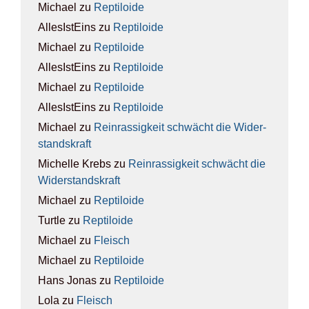
Michael
zu
Rep­ti­lo­ide
AllesIstEins
zu
Rep­ti­lo­ide
Michael
zu
Rep­ti­lo­ide
AllesIstEins
zu
Rep­ti­lo­ide
Michael
zu
Rep­ti­lo­ide
AllesIstEins
zu
Rep­ti­lo­ide
Michael
zu
Rein­ras­sig­keit schwächt die Wider­
stands­kraft
Michelle Krebs
zu
Rein­ras­sig­keit schwächt die
Wider­stands­kraft
Michael
zu
Rep­ti­lo­ide
Turtle
zu
Rep­ti­lo­ide
Michael
zu
Fleisch
Michael
zu
Rep­ti­lo­ide
Hans Jonas
zu
Rep­ti­lo­ide
Lola
zu
Fleisch