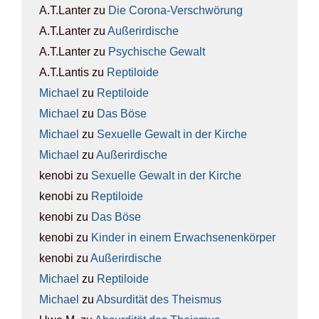
A.T.Lanter
zu
Die Coro­na-Ver­schwö­rung
A.T.Lanter
zu
Außer­ir­di­sche
A.T.Lanter
zu
Psy­chi­sche Gewalt
A.T.Lantis
zu
Rep­ti­lo­ide
Michael
zu
Rep­ti­lo­ide
Michael
zu
Das Böse
Michael
zu
Sexu­el­le Gewalt in der Kir­che
Michael
zu
Außer­ir­di­sche
kenobi
zu
Sexu­el­le Gewalt in der Kir­che
kenobi
zu
Rep­ti­lo­ide
kenobi
zu
Das Böse
kenobi
zu
Kin­der in einem Erwach­se­nen­kör­per
kenobi
zu
Außer­ir­di­sche
Michael
zu
Rep­ti­lo­ide
Michael
zu
Absur­di­tät des The­is­mus