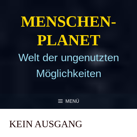
Zum
Inhalt
MEN­SCHEN­
springen
PLA­NET
Welt der ungenutzten
Möglichkeiten
MENÜ
KEIN AUS­GANG