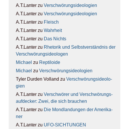
A.T.Lanter
zu
Ver­schwö­rungs­ideo­lo­gien
A.T.Lanter
zu
Ver­schwö­rungs­ideo­lo­gien
A.T.Lanter
zu
Fleisch
A.T.Lanter
zu
Wahr­heit
A.T.Lanter
zu
Das Nichts
A.T.Lanter
zu
Rhe­to­rik und Selbst­ver­ständ­nis der
Ver­schwö­rungs­ideo­lo­gen
Michael
zu
Rep­ti­lo­ide
Michael
zu
Ver­schwö­rungs­ideo­lo­gien
Tyler Durden Volland
zu
Ver­schwö­rungs­ideo­lo­
gien
A.T.Lanter
zu
Ver­schwö­rer und Ver­schwö­rungs­
auf­de­cker: Zwei, die sich brau­chen
A.T.Lanter
zu
Die Mond­lan­dun­gen der Ame­ri­ka­
ner
A.T.Lanter
zu
UFO-SICH­TUN­GEN