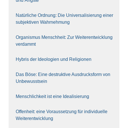
und Ängs­te
Natür­li­che Ord­nung: Die Uni­ver­sa­li­sie­rung einer
sub­jek­ti­ven Wahr­neh­mung
Orga­nis­mus Mensch­heit: Zur Wei­ter­ent­wick­lung
ver­dammt
Hybris der Ideo­lo­gien und Reli­gio­nen
Das Böse: Eine destruk­ti­ve Aus­drucks­form von
Unbe­wusst­sein
Mensch­lich­keit ist eine Idea­li­sie­rung
Offen­heit: eine Vor­aus­set­zung für indi­vi­du­el­le
Wei­ter­ent­wick­lung