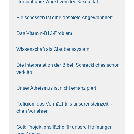
Homo­pho­bie: Angst von der Sexua­li­tät
Fleisch­essen ist eine obso­le­te An‍ge‍wohn‍heit
Das Vit­amin-B12-Pro­blem
Wis­sen­schaft als Glau­bens­sys­tem
Die Inter­pre­ta­ti­on der Bibel: Schreck­li­ches schön
ver­klärt
Unser Athe­is­mus ist nicht eman­zi­piert
Reli­gi­on: das Ver­mächt­nis unse­rer stein­zeit­li­
chen Vor­fah­ren
Gott: Pro­jek­ti­ons­flä­che für unse­re Hoff­nun­gen