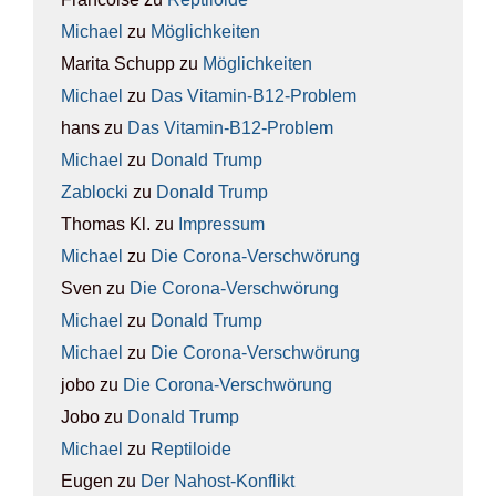
Michael
zu
Mög­lich­kei­ten
Marita Schupp
zu
Mög­lich­kei­ten
Michael
zu
Das Vit­amin-B12-Pro­blem
hans
zu
Das Vit­amin-B12-Pro­blem
Michael
zu
Donald Trump
Zablocki
zu
Donald Trump
Thomas Kl.
zu
Impres­sum
Michael
zu
Die Coro­na-Ver­schwö­rung
Sven
zu
Die Coro­na-Ver­schwö­rung
Michael
zu
Donald Trump
Michael
zu
Die Coro­na-Ver­schwö­rung
jobo
zu
Die Coro­na-Ver­schwö­rung
Jobo
zu
Donald Trump
Michael
zu
Rep­ti­lo­ide
Eugen
zu
Der Nah­ost-Kon­flikt