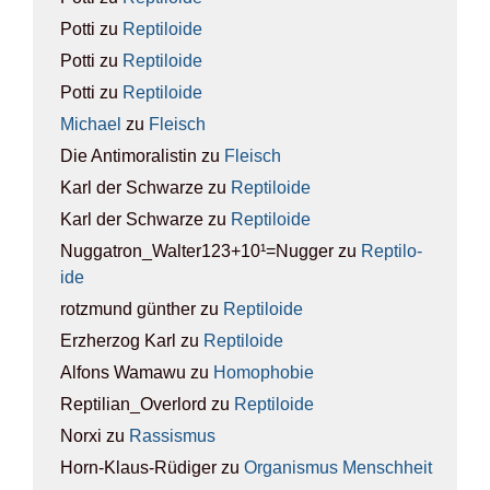
Potti
zu
Rep­ti­lo­ide
Potti
zu
Rep­ti­lo­ide
Potti
zu
Rep­ti­lo­ide
Michael
zu
Fleisch
Die Antimoralistin
zu
Fleisch
Karl der Schwarze
zu
Rep­ti­lo­ide
Karl der Schwarze
zu
Rep­ti­lo­ide
Nuggatron_Walter123+10¹=Nugger
zu
Rep­ti­lo­
ide
rotzmund günther
zu
Rep­ti­lo­ide
Erzherzog Karl
zu
Rep­ti­lo­ide
Alfons Wamawu
zu
Homo­pho­bie
Reptilian_Overlord
zu
Rep­ti­lo­ide
Norxi
zu
Ras­sis­mus
Horn-Klaus-Rüdiger
zu
Orga­nis­mus Mensch­heit