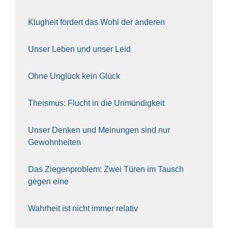
Klug­heit för­dert das Wohl der ande­ren
Unser Leben und unser Leid
Ohne Unglück kein Glück
The­is­mus: Flucht in die Unmün­dig­keit
Unser Den­ken und Mei­nun­gen sind nur
Gewohn­hei­ten
Das Zie­gen­pro­blem: Zwei Türen im Tausch
gegen eine
Wahr­heit ist nicht immer rela­tiv