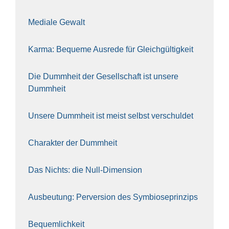
Media­le Gewalt
Kar­ma: Beque­me Aus­re­de für Gleich­gül­tig­keit
Die Dumm­heit der Gesell­schaft ist unse­re
Dumm­heit
Unse­re Dumm­heit ist meist selbst ver­schul­det
Cha­rak­ter der Dumm­heit
Das Nichts: die Null-Dimen­si­on
Aus­beu­tung: Per­ver­si­on des Sym­bio­se­prin­zips
Bequem­lich­keit