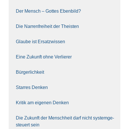
Der Mensch – Got­tes Eben­bild?
Die Nar­ren­frei­heit der The­is­ten
Glau­be ist Ersatz­wis­sen
Eine Zukunft ohne Ver­lie­rer
Bür­ger­lich­keit
Star­res Den­ken
Kri­tik am eige­nen Den­ken
Die Zukunft der Mensch­heit darf nicht sys­tem­ge­
steu­ert sein