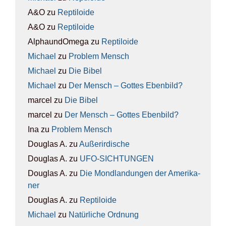
A&O
zu
Rep­ti­lo­ide
A&O
zu
Rep­ti­lo­ide
AlphaundOmega
zu
Rep­ti­lo­ide
Michael
zu
Pro­blem Mensch
Michael
zu
Die Bibel
Michael
zu
Der Mensch – Got­tes Eben­bild?
marcel
zu
Die Bibel
marcel
zu
Der Mensch – Got­tes Eben­bild?
Ina
zu
Pro­blem Mensch
Douglas A.
zu
Außer­ir­di­sche
Douglas A.
zu
UFO-SICH­TUN­GEN
Douglas A.
zu
Die Mond­lan­dun­gen der Ame­ri­ka­
ner
Douglas A.
zu
Rep­ti­lo­ide
Michael
zu
Natür­li­che Ord­nung