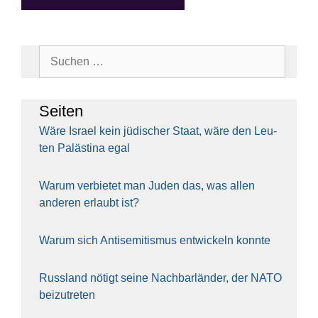
Suchen
nach:
Sei­ten
Wäre Isra­el kein jüdi­scher Staat, wäre den Leu­
ten Paläs­ti­na egal
War­um ver­bie­tet man Juden das, was allen
ande­ren erlaubt ist?
War­um sich Anti­se­mi­tis­mus ent­wi­ckeln konn­te
Russ­land nötigt sei­ne Nach­bar­län­der, der NATO
bei­zu­tre­ten