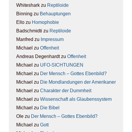
Whiteshark
zu
Rep­ti­lo­ide
Binning
zu
Behaup­tun­gen
Ello
zu
Homo­pho­bie
Badschmidti
zu
Rep­ti­lo­ide
Manfred
zu
Impres­sum
Michael
zu
Offen­heit
Andreas Degenhardt
zu
Offen­heit
Michael
zu
UFO-SICH­TUN­GEN
Michael
zu
Der Mensch – Got­tes Eben­bild?
Michael
zu
Die Mond­lan­dun­gen der Ame­ri­ka­ner
Michael
zu
Cha­rak­ter der Dumm­heit
Michael
zu
Wis­sen­schaft als Glau­bens­sys­tem
Michael
zu
Die Bibel
Ole
zu
Der Mensch – Got­tes Eben­bild?
Michael
zu
Gott