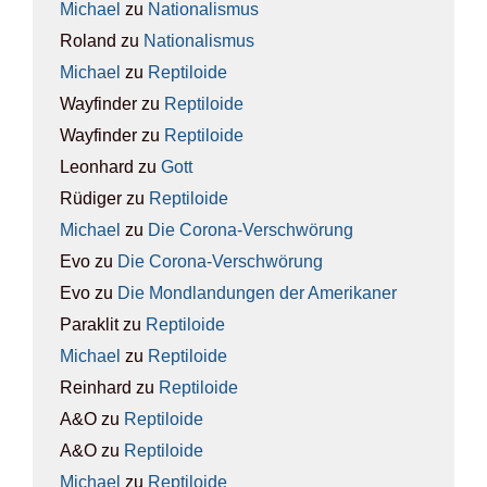
Michael
zu
Natio­na­lis­mus
Roland
zu
Natio­na­lis­mus
Michael
zu
Rep­ti­lo­ide
Wayfinder
zu
Rep­ti­lo­ide
Wayfinder
zu
Rep­ti­lo­ide
Leonhard
zu
Gott
Rüdiger
zu
Rep­ti­lo­ide
Michael
zu
Die Coro­na-Ver­schwö­rung
Evo
zu
Die Coro­na-Ver­schwö­rung
Evo
zu
Die Mond­lan­dun­gen der Ame­ri­ka­ner
Paraklit
zu
Rep­ti­lo­ide
Michael
zu
Rep­ti­lo­ide
Reinhard
zu
Rep­ti­lo­ide
A&O
zu
Rep­ti­lo­ide
A&O
zu
Rep­ti­lo­ide
Michael
zu
Rep­ti­lo­ide