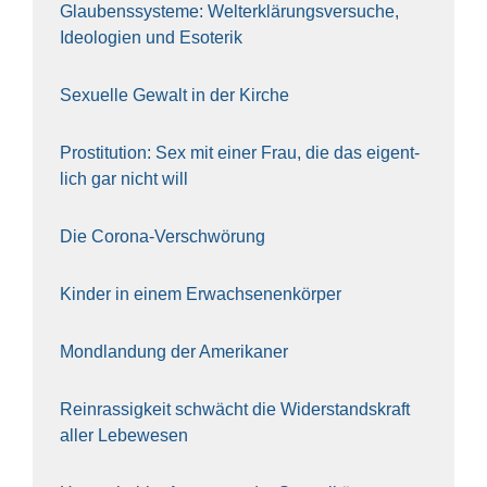
Glau­bens­sys­te­me: Welt­erklä­rungs­ver­su­che,
Ideo­lo­gien und Eso­te­rik
Sexu­el­le Gewalt in der Kir­che
Pro­sti­tu­ti­on: Sex mit einer Frau, die das eigent­
lich gar nicht will
Die Coro­na-Ver­schwö­rung
Kin­der in einem Erwach­se­nen­kör­per
Mond­lan­dung der Ame­ri­ka­ner
Rein­ras­sig­keit schwächt die Wider­stands­kraft
aller Lebe­we­sen