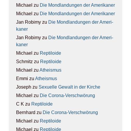
Michael
zu
Die Mond­lan­dun­gen der Ame­ri­ka­ner
Michael
zu
Die Mond­lan­dun­gen der Ame­ri­ka­ner
Jan Robimy
zu
Die Mond­lan­dun­gen der Ame­ri­
ka­ner
Jan Robimy
zu
Die Mond­lan­dun­gen der Ame­ri­
ka­ner
Michael
zu
Rep­ti­lo­ide
Schmitz
zu
Rep­ti­lo­ide
Michael
zu
Athe­is­mus
Emmi
zu
Athe­is­mus
Joseph
zu
Sexu­el­le Gewalt in der Kir­che
Michael
zu
Die Coro­na-Ver­schwö­rung
C K
zu
Rep­ti­lo­ide
Bernhard
zu
Die Coro­na-Ver­schwö­rung
Michael
zu
Rep­ti­lo­ide
Michael
zu
Rep­ti­lo­ide