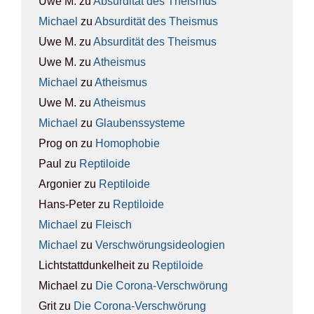
Uwe M.
zu
Absur­di­tät des The­is­mus
Michael
zu
Absur­di­tät des The­is­mus
Uwe M.
zu
Absur­di­tät des The­is­mus
Uwe M.
zu
Athe­is­mus
Michael
zu
Athe­is­mus
Uwe M.
zu
Athe­is­mus
Michael
zu
Glau­bens­sys­te­me
Prog on
zu
Homo­pho­bie
Paul
zu
Rep­ti­lo­ide
Argonier
zu
Rep­ti­lo­ide
Hans-Peter
zu
Rep­ti­lo­ide
Michael
zu
Fleisch
Michael
zu
Ver­schwö­rungs­ideo­lo­gien
Lichtstattdunkelheit
zu
Rep­ti­lo­ide
Michael
zu
Die Coro­na-Ver­schwö­rung
Grit
zu
Die Coro­na-Ver­schwö­rung