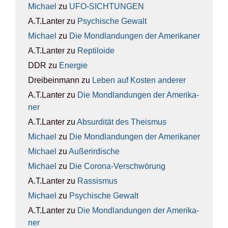
Michael
zu
UFO-SICH­TUN­GEN
A.T.Lanter
zu
Psy­chi­sche Gewalt
Michael
zu
Die Mond­lan­dun­gen der Ame­ri­ka­ner
A.T.Lanter
zu
Rep­ti­lo­ide
DDR
zu
Ener­gie
Dreibeinmann
zu
Leben auf Kos­ten ande­rer
A.T.Lanter
zu
Die Mond­lan­dun­gen der Ame­ri­ka­
ner
A.T.Lanter
zu
Absur­di­tät des The­is­mus
Michael
zu
Die Mond­lan­dun­gen der Ame­ri­ka­ner
Michael
zu
Außer­ir­di­sche
Michael
zu
Die Coro­na-Ver­schwö­rung
A.T.Lanter
zu
Ras­sis­mus
Michael
zu
Psy­chi­sche Gewalt
A.T.Lanter
zu
Die Mond­lan­dun­gen der Ame­ri­ka­
ner