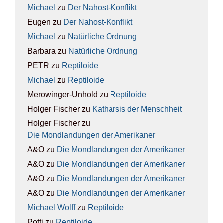
Michael
zu
Der Nah­ost-Kon­flikt
Eugen
zu
Der Nah­ost-Kon­flikt
Michael
zu
Natür­li­che Ord­nung
Barbara
zu
Natür­li­che Ord­nung
PETR
zu
Rep­ti­lo­ide
Michael
zu
Rep­ti­lo­ide
Merowinger-Unhold
zu
Rep­ti­lo­ide
Holger Fischer
zu
Kathar­sis der Mensch­heit
Holger Fischer
zu
Die Mond­lan­dun­gen der Ame­ri­ka­ner
A&O
zu
Die Mond­lan­dun­gen der Ame­ri­ka­ner
A&O
zu
Die Mond­lan­dun­gen der Ame­ri­ka­ner
A&O
zu
Die Mond­lan­dun­gen der Ame­ri­ka­ner
A&O
zu
Die Mond­lan­dun­gen der Ame­ri­ka­ner
Michael Wolff
zu
Rep­ti­lo­ide
Potti
zu
Rep­ti­lo­ide