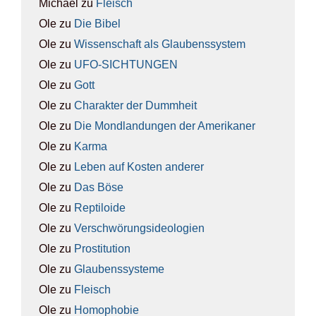
Michael
zu
Fleisch
Ole
zu
Die Bibel
Ole
zu
Wis­sen­schaft als Glau­bens­sys­tem
Ole
zu
UFO-SICH­TUN­GEN
Ole
zu
Gott
Ole
zu
Cha­rak­ter der Dumm­heit
Ole
zu
Die Mond­lan­dun­gen der Ame­ri­ka­ner
Ole
zu
Kar­ma
Ole
zu
Leben auf Kos­ten ande­rer
Ole
zu
Das Böse
Ole
zu
Rep­ti­lo­ide
Ole
zu
Ver­schwö­rungs­ideo­lo­gien
Ole
zu
Pro­sti­tu­ti­on
Ole
zu
Glau­bens­sys­te­me
Ole
zu
Fleisch
Ole
zu
Homo­pho­bie