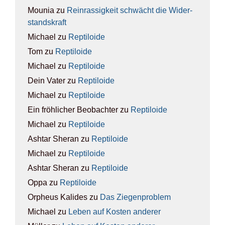
Mounia
zu
Rein­ras­sig­keit schwächt die Wider­
stands­kraft
Michael
zu
Rep­ti­lo­ide
Tom
zu
Rep­ti­lo­ide
Michael
zu
Rep­ti­lo­ide
Dein Vater
zu
Rep­ti­lo­ide
Michael
zu
Rep­ti­lo­ide
Ein fröhlicher Beobachter
zu
Rep­ti­lo­ide
Michael
zu
Rep­ti­lo­ide
Ashtar Sheran
zu
Rep­ti­lo­ide
Michael
zu
Rep­ti­lo­ide
Ashtar Sheran
zu
Rep­ti­lo­ide
Oppa
zu
Rep­ti­lo­ide
Orpheus Kalides
zu
Das Zie­gen­pro­blem
Michael
zu
Leben auf Kos­ten ande­rer