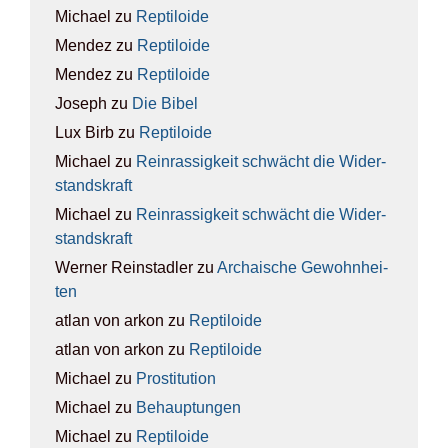
Michael
zu
Rep­ti­lo­ide
Mendez
zu
Rep­ti­lo­ide
Mendez
zu
Rep­ti­lo­ide
Joseph
zu
Die Bibel
Lux Birb
zu
Rep­ti­lo­ide
Michael
zu
Rein­ras­sig­keit schwächt die Wider­
stands­kraft
Michael
zu
Rein­ras­sig­keit schwächt die Wider­
stands­kraft
Werner Reinstadler
zu
Archai­sche Gewohn­hei­
ten
atlan von arkon
zu
Rep­ti­lo­ide
atlan von arkon
zu
Rep­ti­lo­ide
Michael
zu
Pro­sti­tu­ti­on
Michael
zu
Behaup­tun­gen
Michael
zu
Rep­ti­lo­ide