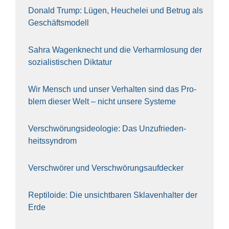
Donald Trump: Lügen, Heu­che­lei und Betrug als
Geschäfts­mo­dell
Sahra Wagen­knecht und die Ver­harm­lo­sung der
sozia­lis­ti­schen Dik­ta­tur
Wir Mensch und unser Ver­hal­ten sind das Pro­
blem die­ser Welt – nicht unse­re Sys‍te‍me
Ver­schwö­rungs­ideo­lo­gie: Das Unzufrieden­
heitssyndrom
Ver­schwö­rer und Verschwörungs­aufdecker
Rep­ti­lo­ide: Die unsicht­ba­ren Skla­ven­hal­ter der
Erde