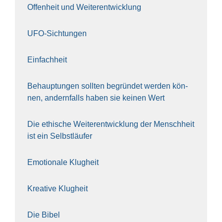
Offen­heit und Wei­ter­ent­wick­lung
UFO-Sich­tun­gen
Ein­fach­heit
Behaup­tun­gen soll­ten begrün­det wer­den kön­
nen, andern­falls haben sie kei­nen Wert
Die ethi­sche Wei­ter­ent­wick­lung der Mensch­heit
ist ein Selbst­läu­fer
Emo­tio­na­le Klug­heit
Krea­ti­ve Klug­heit
Die Bibel