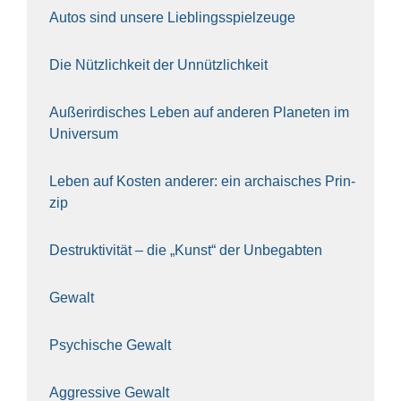
Autos sind unse­re Lieb­lings­spiel­zeu­ge
Die Nütz­lich­keit der Unnütz­lich­keit
Außer­ir­di­sches Leben auf ande­ren Pla­ne­ten im
Uni­ver­sum
Leben auf Kos­ten ande­rer: ein archai­sches Prin­
zip
Destruk­ti­vi­tät – die „Kunst“ der Unbe­gab­ten
Gewalt
Psy­chi­sche Gewalt
Aggres­si­ve Gewalt