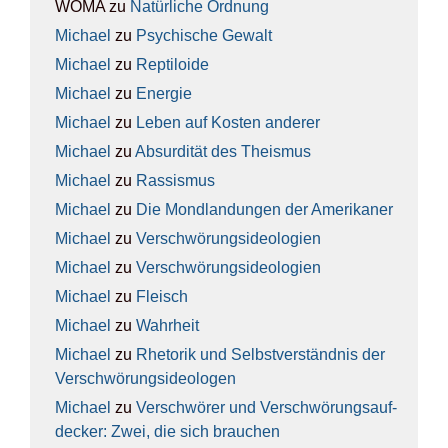
WOMA
zu
Natür­li­che Ord­nung
Michael
zu
Psy­chi­sche Gewalt
Michael
zu
Rep­ti­lo­ide
Michael
zu
Ener­gie
Michael
zu
Leben auf Kos­ten ande­rer
Michael
zu
Absur­di­tät des The­is­mus
Michael
zu
Ras­sis­mus
Michael
zu
Die Mond­lan­dun­gen der Ame­ri­ka­ner
Michael
zu
Ver­schwö­rungs­ideo­lo­gien
Michael
zu
Ver­schwö­rungs­ideo­lo­gien
Michael
zu
Fleisch
Michael
zu
Wahr­heit
Michael
zu
Rhe­to­rik und Selbst­ver­ständ­nis der
Ver­schwö­rungs­ideo­lo­gen
Michael
zu
Ver­schwö­rer und Ver­schwö­rungs­auf­
de­cker: Zwei, die sich brau­chen