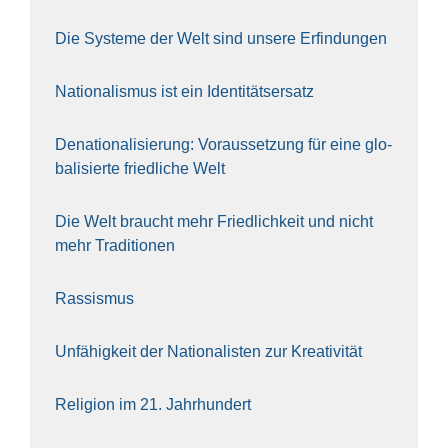
Die Sys­te­me der Welt sind unse­re Erfin­dun­gen
Natio­na­lis­mus ist ein Iden­ti­täts­er­satz
Dena­tio­na­li­sie­rung: Vor­aus­set­zung für eine glo­
ba­li­sier­te fried­li­che Welt
Die Welt braucht mehr Fried­lich­keit und nicht
mehr Tra­di­tio­nen
Ras­sis­mus
Unfä­hig­keit der Natio­na­lis­ten zur Krea­ti­vi­tät
Reli­gi­on im 21. Jahr­hun­dert