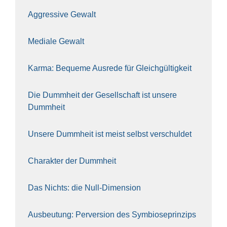
Aggres­si­ve Gewalt
Media­le Gewalt
Kar­ma: Beque­me Aus­re­de für Gleich­gül­tig­keit
Die Dumm­heit der Gesell­schaft ist unse­re
Dumm­heit
Unse­re Dumm­heit ist meist selbst ver­schul­det
Cha­rak­ter der Dumm­heit
Das Nichts: die Null-Dimen­si­on
Aus­beu­tung: Per­ver­si­on des Sym­bio­se­prin­zips