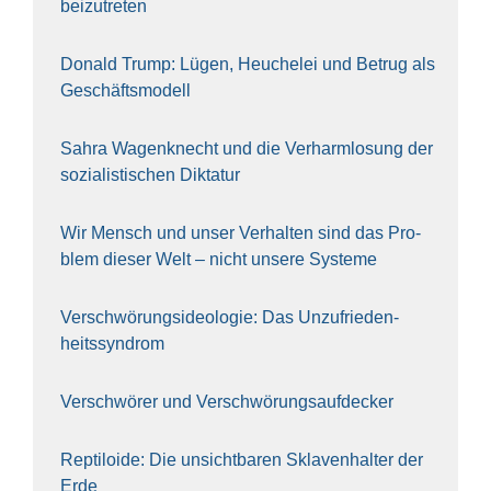
bei­zu­tre­ten
Donald Trump: Lügen, Heu­che­lei und Betrug als
Geschäfts­mo­dell
Sahra Wagen­knecht und die Ver­harm­lo­sung der
sozia­lis­ti­schen Dik­ta­tur
Wir Mensch und unser Ver­hal­ten sind das Pro­
blem die­ser Welt – nicht unse­re Sys‍te‍me
Ver­schwö­rungs­ideo­lo­gie: Das Unzufrieden­
heitssyndrom
Ver­schwö­rer und Verschwörungs­aufdecker
Rep­ti­lo­ide: Die unsicht­ba­ren Skla­ven­hal­ter der
Erde