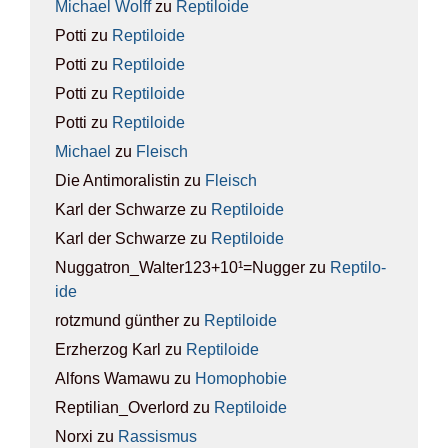
Michael Wolff
zu
Rep­ti­lo­ide
Potti
zu
Rep­ti­lo­ide
Potti
zu
Rep­ti­lo­ide
Potti
zu
Rep­ti­lo­ide
Potti
zu
Rep­ti­lo­ide
Michael
zu
Fleisch
Die Antimoralistin
zu
Fleisch
Karl der Schwarze
zu
Rep­ti­lo­ide
Karl der Schwarze
zu
Rep­ti­lo­ide
Nuggatron_Walter123+10¹=Nugger
zu
Rep­ti­lo­
ide
rotzmund günther
zu
Rep­ti­lo­ide
Erzherzog Karl
zu
Rep­ti­lo­ide
Alfons Wamawu
zu
Homo­pho­bie
Reptilian_Overlord
zu
Rep­ti­lo­ide
Norxi
zu
Ras­sis­mus