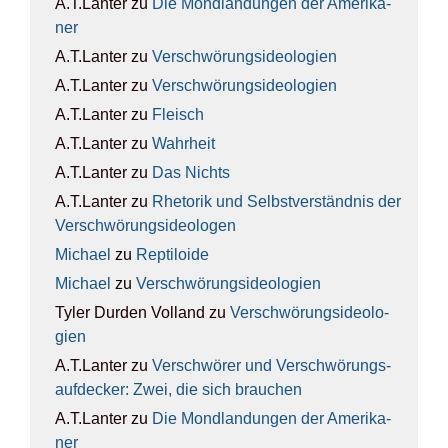
A.T.Lanter
zu
Die Mond­lan­dun­gen der Ame­ri­ka­
ner
A.T.Lanter
zu
Ver­schwö­rungs­ideo­lo­gien
A.T.Lanter
zu
Ver­schwö­rungs­ideo­lo­gien
A.T.Lanter
zu
Fleisch
A.T.Lanter
zu
Wahr­heit
A.T.Lanter
zu
Das Nichts
A.T.Lanter
zu
Rhe­to­rik und Selbst­ver­ständ­nis der
Ver­schwö­rungs­ideo­lo­gen
Michael
zu
Rep­ti­lo­ide
Michael
zu
Ver­schwö­rungs­ideo­lo­gien
Tyler Durden Volland
zu
Ver­schwö­rungs­ideo­lo­
gien
A.T.Lanter
zu
Ver­schwö­rer und Ver­schwö­rungs­
auf­de­cker: Zwei, die sich brau­chen
A.T.Lanter
zu
Die Mond­lan­dun­gen der Ame­ri­ka­
ner