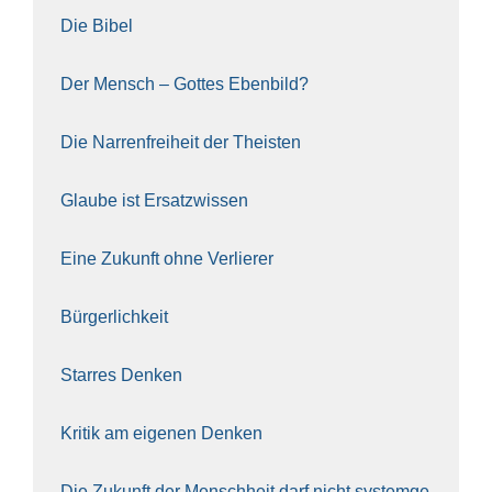
Die Bibel
Der Mensch – Got­tes Eben­bild?
Die Nar­ren­frei­heit der The­is­ten
Glau­be ist Ersatz­wis­sen
Eine Zukunft ohne Ver­lie­rer
Bür­ger­lich­keit
Star­res Den­ken
Kri­tik am eige­nen Den­ken
Die Zukunft der Mensch­heit darf nicht sys­tem­ge­