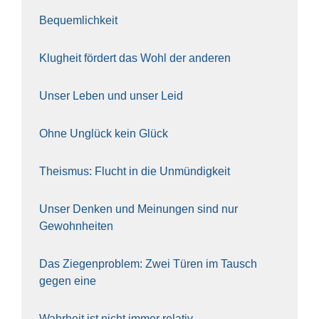
Bequem­lich­keit
Klug­heit för­dert das Wohl der ande­ren
Unser Leben und unser Leid
Ohne Unglück kein Glück
The­is­mus: Flucht in die Unmün­dig­keit
Unser Den­ken und Mei­nun­gen sind nur
Gewohn­hei­ten
Das Zie­gen­pro­blem: Zwei Türen im Tausch
gegen eine
Wahr­heit ist nicht immer rela­tiv