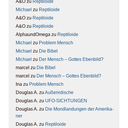
A&O
zu
Rep­ti­lo­ide
Michael
zu
Rep­ti­lo­ide
A&O
zu
Rep­ti­lo­ide
A&O
zu
Rep­ti­lo­ide
AlphaundOmega
zu
Rep­ti­lo­ide
Michael
zu
Pro­blem Mensch
Michael
zu
Die Bibel
Michael
zu
Der Mensch – Got­tes Eben­bild?
marcel
zu
Die Bibel
marcel
zu
Der Mensch – Got­tes Eben­bild?
Ina
zu
Pro­blem Mensch
Douglas A.
zu
Außer­ir­di­sche
Douglas A.
zu
UFO-SICH­TUN­GEN
Douglas A.
zu
Die Mond­lan­dun­gen der Ame­ri­ka­
ner
Douglas A.
zu
Rep­ti­lo­ide