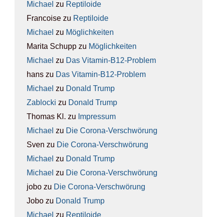
Michael
zu
Rep­ti­lo­ide
Francoise
zu
Rep­ti­lo­ide
Michael
zu
Mög­lich­kei­ten
Marita Schupp
zu
Mög­lich­kei­ten
Michael
zu
Das Vit­amin-B12-Pro­blem
hans
zu
Das Vit­amin-B12-Pro­blem
Michael
zu
Donald Trump
Zablocki
zu
Donald Trump
Thomas Kl.
zu
Impres­sum
Michael
zu
Die Coro­na-Ver­schwö­rung
Sven
zu
Die Coro­na-Ver­schwö­rung
Michael
zu
Donald Trump
Michael
zu
Die Coro­na-Ver­schwö­rung
jobo
zu
Die Coro­na-Ver­schwö­rung
Jobo
zu
Donald Trump
Michael
zu
Rep­ti­lo­ide