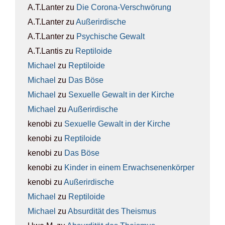
A.T.Lanter
zu
Die Coro­na-Ver­schwö­rung
A.T.Lanter
zu
Außer­ir­di­sche
A.T.Lanter
zu
Psy­chi­sche Gewalt
A.T.Lantis
zu
Rep­ti­lo­ide
Michael
zu
Rep­ti­lo­ide
Michael
zu
Das Böse
Michael
zu
Sexu­el­le Gewalt in der Kir­che
Michael
zu
Außer­ir­di­sche
kenobi
zu
Sexu­el­le Gewalt in der Kir­che
kenobi
zu
Rep­ti­lo­ide
kenobi
zu
Das Böse
kenobi
zu
Kin­der in einem Erwach­se­nen­kör­per
kenobi
zu
Außer­ir­di­sche
Michael
zu
Rep­ti­lo­ide
Michael
zu
Absur­di­tät des The­is­mus