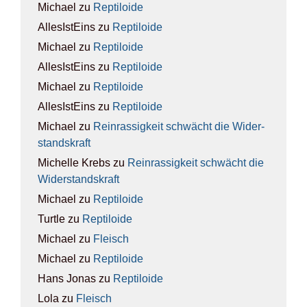
Michael
zu
Rep­ti­lo­ide
AllesIstEins
zu
Rep­ti­lo­ide
Michael
zu
Rep­ti­lo­ide
AllesIstEins
zu
Rep­ti­lo­ide
Michael
zu
Rep­ti­lo­ide
AllesIstEins
zu
Rep­ti­lo­ide
Michael
zu
Rein­ras­sig­keit schwächt die Wider­
stands­kraft
Michelle Krebs
zu
Rein­ras­sig­keit schwächt die
Wider­stands­kraft
Michael
zu
Rep­ti­lo­ide
Turtle
zu
Rep­ti­lo­ide
Michael
zu
Fleisch
Michael
zu
Rep­ti­lo­ide
Hans Jonas
zu
Rep­ti­lo­ide
Lola
zu
Fleisch