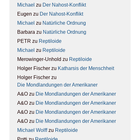
Michael
zu
Der Nah­ost-Kon­flikt
Eugen
zu
Der Nah­ost-Kon­flikt
Michael
zu
Natür­li­che Ord­nung
Barbara
zu
Natür­li­che Ord­nung
PETR
zu
Rep­ti­lo­ide
Michael
zu
Rep­ti­lo­ide
Merowinger-Unhold
zu
Rep­ti­lo­ide
Holger Fischer
zu
Kathar­sis der Mensch­heit
Holger Fischer
zu
Die Mond­lan­dun­gen der Ame­ri­ka­ner
A&O
zu
Die Mond­lan­dun­gen der Ame­ri­ka­ner
A&O
zu
Die Mond­lan­dun­gen der Ame­ri­ka­ner
A&O
zu
Die Mond­lan­dun­gen der Ame­ri­ka­ner
A&O
zu
Die Mond­lan­dun­gen der Ame­ri­ka­ner
Michael Wolff
zu
Rep­ti­lo­ide
Potti
zu
Rep­ti­lo­ide