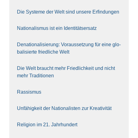
Die Sys­te­me der Welt sind unse­re Erfin­dun­gen
Natio­na­lis­mus ist ein Iden­ti­täts­er­satz
Dena­tio­na­li­sie­rung: Vor­aus­set­zung für eine glo­
ba­li­sier­te fried­li­che Welt
Die Welt braucht mehr Fried­lich­keit und nicht
mehr Tra­di­tio­nen
Ras­sis­mus
Unfä­hig­keit der Natio­na­lis­ten zur Krea­ti­vi­tät
Reli­gi­on im 21. Jahr­hun­dert