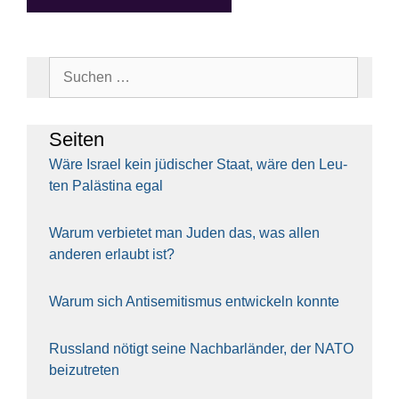
Suchen
nach:
Sei­ten
Wäre Isra­el kein jüdi­scher Staat, wäre den Leu­
ten Paläs­ti­na egal
War­um ver­bie­tet man Juden das, was allen
ande­ren erlaubt ist?
War­um sich Anti­se­mi­tis­mus ent­wi­ckeln konn­te
Russ­land nötigt sei­ne Nach­bar­län­der, der NATO
bei­zu­tre­ten