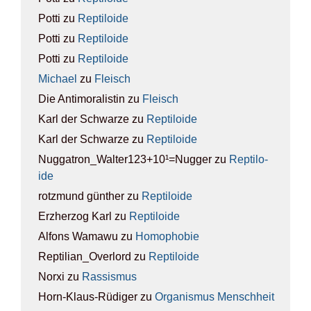
Potti
zu
Rep­ti­lo­ide
Potti
zu
Rep­ti­lo­ide
Potti
zu
Rep­ti­lo­ide
Michael
zu
Fleisch
Die Antimoralistin
zu
Fleisch
Karl der Schwarze
zu
Rep­ti­lo­ide
Karl der Schwarze
zu
Rep­ti­lo­ide
Nuggatron_Walter123+10¹=Nugger
zu
Rep­ti­lo­
ide
rotzmund günther
zu
Rep­ti­lo­ide
Erzherzog Karl
zu
Rep­ti­lo­ide
Alfons Wamawu
zu
Homo­pho­bie
Reptilian_Overlord
zu
Rep­ti­lo­ide
Norxi
zu
Ras­sis­mus
Horn-Klaus-Rüdiger
zu
Orga­nis­mus Mensch­heit