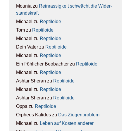
Mounia
zu
Rein­ras­sig­keit schwächt die Wider­
stands­kraft
Michael
zu
Rep­ti­lo­ide
Tom
zu
Rep­ti­lo­ide
Michael
zu
Rep­ti­lo­ide
Dein Vater
zu
Rep­ti­lo­ide
Michael
zu
Rep­ti­lo­ide
Ein fröhlicher Beobachter
zu
Rep­ti­lo­ide
Michael
zu
Rep­ti­lo­ide
Ashtar Sheran
zu
Rep­ti­lo­ide
Michael
zu
Rep­ti­lo­ide
Ashtar Sheran
zu
Rep­ti­lo­ide
Oppa
zu
Rep­ti­lo­ide
Orpheus Kalides
zu
Das Zie­gen­pro­blem
Michael
zu
Leben auf Kos­ten ande­rer