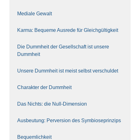
Media­le Gewalt
Kar­ma: Beque­me Aus­re­de für Gleich­gül­tig­keit
Die Dumm­heit der Gesell­schaft ist unse­re
Dumm­heit
Unse­re Dumm­heit ist meist selbst ver­schul­det
Cha­rak­ter der Dumm­heit
Das Nichts: die Null-Dimen­si­on
Aus­beu­tung: Per­ver­si­on des Sym­bio­se­prin­zips
Bequem­lich­keit