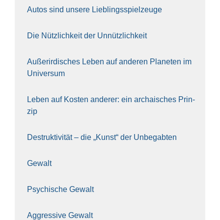
Autos sind unse­re Lieb­lings­spiel­zeu­ge
Die Nütz­lich­keit der Unnütz­lich­keit
Außer­ir­di­sches Leben auf ande­ren Pla­ne­ten im
Uni­ver­sum
Leben auf Kos­ten ande­rer: ein archai­sches Prin­
zip
Destruk­ti­vi­tät – die „Kunst“ der Unbe­gab­ten
Gewalt
Psy­chi­sche Gewalt
Aggres­si­ve Gewalt