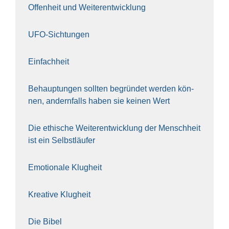
Offen­heit und Wei­ter­ent­wick­lung
UFO-Sich­tun­gen
Ein­fach­heit
Behaup­tun­gen soll­ten begrün­det wer­den kön­
nen, andern­falls haben sie kei­nen Wert
Die ethi­sche Wei­ter­ent­wick­lung der Mensch­heit
ist ein Selbst­läu­fer
Emo­tio­na­le Klug­heit
Krea­ti­ve Klug­heit
Die Bibel