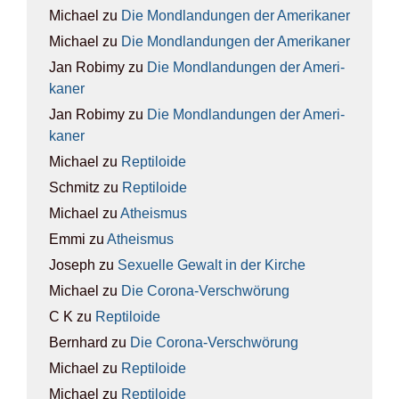
Michael
zu
Die Mond­lan­dun­gen der Ame­ri­ka­ner
Michael
zu
Die Mond­lan­dun­gen der Ame­ri­ka­ner
Jan Robimy
zu
Die Mond­lan­dun­gen der Ame­ri­
ka­ner
Jan Robimy
zu
Die Mond­lan­dun­gen der Ame­ri­
ka­ner
Michael
zu
Rep­ti­lo­ide
Schmitz
zu
Rep­ti­lo­ide
Michael
zu
Athe­is­mus
Emmi
zu
Athe­is­mus
Joseph
zu
Sexu­el­le Gewalt in der Kir­che
Michael
zu
Die Coro­na-Ver­schwö­rung
C K
zu
Rep­ti­lo­ide
Bernhard
zu
Die Coro­na-Ver­schwö­rung
Michael
zu
Rep­ti­lo­ide
Michael
zu
Rep­ti­lo­ide