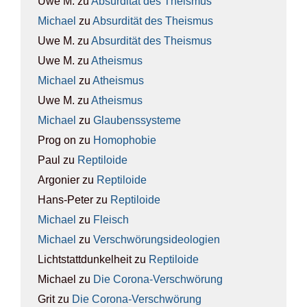
Uwe M.
zu
Absur­di­tät des The­is­mus
Michael
zu
Absur­di­tät des The­is­mus
Uwe M.
zu
Absur­di­tät des The­is­mus
Uwe M.
zu
Athe­is­mus
Michael
zu
Athe­is­mus
Uwe M.
zu
Athe­is­mus
Michael
zu
Glau­bens­sys­te­me
Prog on
zu
Homo­pho­bie
Paul
zu
Rep­ti­lo­ide
Argonier
zu
Rep­ti­lo­ide
Hans-Peter
zu
Rep­ti­lo­ide
Michael
zu
Fleisch
Michael
zu
Ver­schwö­rungs­ideo­lo­gien
Lichtstattdunkelheit
zu
Rep­ti­lo­ide
Michael
zu
Die Coro­na-Ver­schwö­rung
Grit
zu
Die Coro­na-Ver­schwö­rung