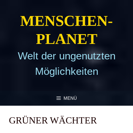
Zum
Inhalt
MEN­SCHEN­
springen
PLA­NET
Welt der ungenutzten
Möglichkeiten
MENÜ
GRÜ­NER WÄCH­TER