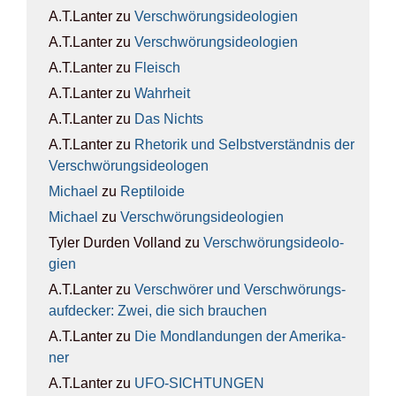
A.T.Lanter
zu
Ver­schwö­rungs­ideo­lo­gien
A.T.Lanter
zu
Ver­schwö­rungs­ideo­lo­gien
A.T.Lanter
zu
Fleisch
A.T.Lanter
zu
Wahr­heit
A.T.Lanter
zu
Das Nichts
A.T.Lanter
zu
Rhe­to­rik und Selbst­ver­ständ­nis der
Ver­schwö­rungs­ideo­lo­gen
Michael
zu
Rep­ti­lo­ide
Michael
zu
Ver­schwö­rungs­ideo­lo­gien
Tyler Durden Volland
zu
Ver­schwö­rungs­ideo­lo­
gien
A.T.Lanter
zu
Ver­schwö­rer und Ver­schwö­rungs­
auf­de­cker: Zwei, die sich brau­chen
A.T.Lanter
zu
Die Mond­lan­dun­gen der Ame­ri­ka­
ner
A.T.Lanter
zu
UFO-SICH­TUN­GEN