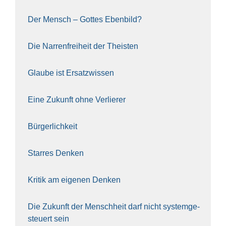
Der Mensch – Got­tes Eben­bild?
Die Nar­ren­frei­heit der The­is­ten
Glau­be ist Ersatz­wis­sen
Eine Zukunft ohne Ver­lie­rer
Bür­ger­lich­keit
Star­res Den­ken
Kri­tik am eige­nen Den­ken
Die Zukunft der Mensch­heit darf nicht sys­tem­ge­
steu­ert sein