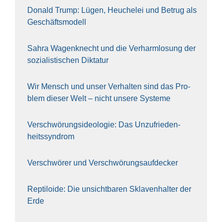
Donald Trump: Lügen, Heu­che­lei und Betrug als
Geschäfts­mo­dell
Sahra Wagen­knecht und die Ver­harm­lo­sung der
sozia­lis­ti­schen Dik­ta­tur
Wir Mensch und unser Ver­hal­ten sind das Pro­
blem die­ser Welt – nicht unse­re Sys‍te‍me
Ver­schwö­rungs­ideo­lo­gie: Das Unzufrieden­
heitssyndrom
Ver­schwö­rer und Verschwörungs­aufdecker
Rep­ti­lo­ide: Die unsicht­ba­ren Skla­ven­hal­ter der
Erde