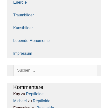
Ener­gie
Traum­bil­der
Kunst­bil­der
Leben­de Monu­men­te
Impres­sum
Suchen
nach:
Kom­men­ta­re
Kay
zu
Rep­ti­lo­ide
Michael
zu
Rep­ti­lo­ide
Francoise
zu
Rep­ti­lo­ide