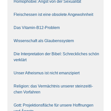
Homo­pho­bie: Angst von der Sexua­li­tät
Fleisch­essen ist eine obso­le­te An‍ge‍wohn‍heit
Das Vit­amin-B12-Pro­blem
Wis­sen­schaft als Glau­bens­sys­tem
Die Inter­pre­ta­ti­on der Bibel: Schreck­li­ches schön
ver­klärt
Unser Athe­is­mus ist nicht eman­zi­piert
Reli­gi­on: das Ver­mächt­nis unse­rer stein­zeit­li­
chen Vor­fah­ren
Gott: Pro­jek­ti­ons­flä­che für unse­re Hoff­nun­gen