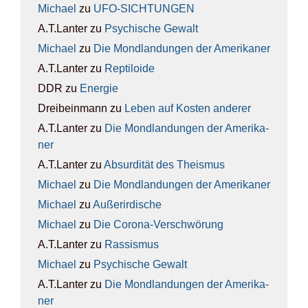
Michael
zu
UFO-SICH­TUN­GEN
A.T.Lanter
zu
Psy­chi­sche Gewalt
Michael
zu
Die Mond­lan­dun­gen der Ame­ri­ka­ner
A.T.Lanter
zu
Rep­ti­lo­ide
DDR
zu
Ener­gie
Dreibeinmann
zu
Leben auf Kos­ten ande­rer
A.T.Lanter
zu
Die Mond­lan­dun­gen der Ame­ri­ka­
ner
A.T.Lanter
zu
Absur­di­tät des The­is­mus
Michael
zu
Die Mond­lan­dun­gen der Ame­ri­ka­ner
Michael
zu
Außer­ir­di­sche
Michael
zu
Die Coro­na-Ver­schwö­rung
A.T.Lanter
zu
Ras­sis­mus
Michael
zu
Psy­chi­sche Gewalt
A.T.Lanter
zu
Die Mond­lan­dun­gen der Ame­ri­ka­
ner