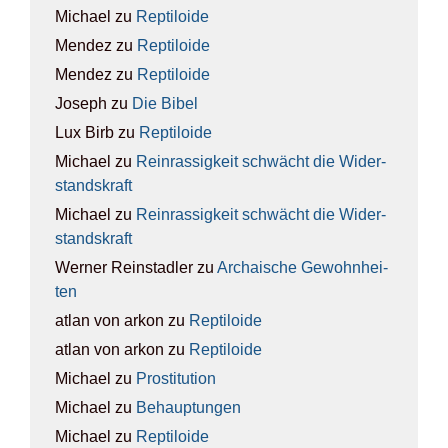
Michael
zu
Rep­ti­lo­ide
Mendez
zu
Rep­ti­lo­ide
Mendez
zu
Rep­ti­lo­ide
Joseph
zu
Die Bibel
Lux Birb
zu
Rep­ti­lo­ide
Michael
zu
Rein­ras­sig­keit schwächt die Wider­
stands­kraft
Michael
zu
Rein­ras­sig­keit schwächt die Wider­
stands­kraft
Werner Reinstadler
zu
Archai­sche Gewohn­hei­
ten
atlan von arkon
zu
Rep­ti­lo­ide
atlan von arkon
zu
Rep­ti­lo­ide
Michael
zu
Pro­sti­tu­ti­on
Michael
zu
Behaup­tun­gen
Michael
zu
Rep­ti­lo­ide