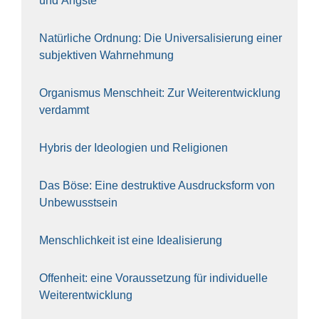
und Ängs­te
Natür­li­che Ord­nung: Die Uni­ver­sa­li­sie­rung einer
sub­jek­ti­ven Wahr­neh­mung
Orga­nis­mus Mensch­heit: Zur Wei­ter­ent­wick­lung
ver­dammt
Hybris der Ideo­lo­gien und Reli­gio­nen
Das Böse: Eine destruk­ti­ve Aus­drucks­form von
Unbe­wusst­sein
Mensch­lich­keit ist eine Idea­li­sie­rung
Offen­heit: eine Vor­aus­set­zung für indi­vi­du­el­le
Wei­ter­ent­wick­lung