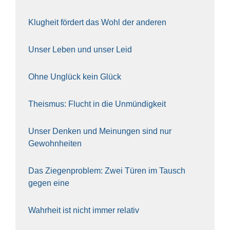
Klug­heit för­dert das Wohl der ande­ren
Unser Leben und unser Leid
Ohne Unglück kein Glück
The­is­mus: Flucht in die Unmün­dig­keit
Unser Den­ken und Mei­nun­gen sind nur
Gewohn­hei­ten
Das Zie­gen­pro­blem: Zwei Türen im Tausch
gegen eine
Wahr­heit ist nicht immer rela­tiv