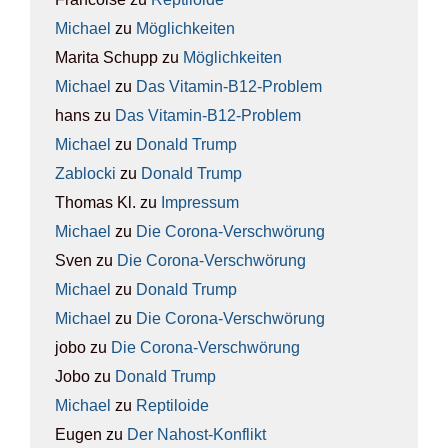
Michael
zu
Mög­lich­kei­ten
Marita Schupp
zu
Mög­lich­kei­ten
Michael
zu
Das Vit­amin-B12-Pro­blem
hans
zu
Das Vit­amin-B12-Pro­blem
Michael
zu
Donald Trump
Zablocki
zu
Donald Trump
Thomas Kl.
zu
Impres­sum
Michael
zu
Die Coro­na-Ver­schwö­rung
Sven
zu
Die Coro­na-Ver­schwö­rung
Michael
zu
Donald Trump
Michael
zu
Die Coro­na-Ver­schwö­rung
jobo
zu
Die Coro­na-Ver­schwö­rung
Jobo
zu
Donald Trump
Michael
zu
Rep­ti­lo­ide
Eugen
zu
Der Nah­ost-Kon­flikt