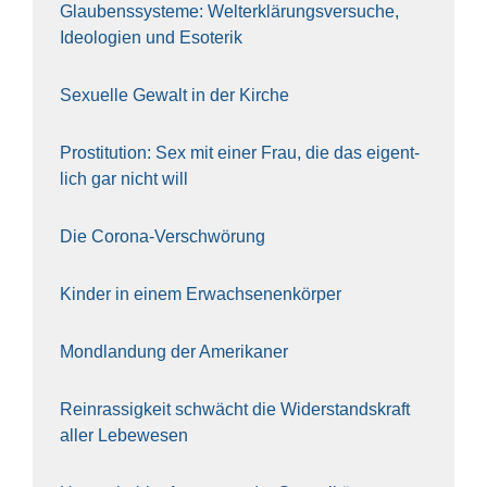
Glau­bens­sys­te­me: Welt­erklä­rungs­ver­su­che,
Ideo­lo­gien und Eso­te­rik
Sexu­el­le Gewalt in der Kir­che
Pro­sti­tu­ti­on: Sex mit einer Frau, die das eigent­
lich gar nicht will
Die Coro­na-Ver­schwö­rung
Kin­der in einem Erwach­se­nen­kör­per
Mond­lan­dung der Ame­ri­ka­ner
Rein­ras­sig­keit schwächt die Wider­stands­kraft
aller Lebe­we­sen