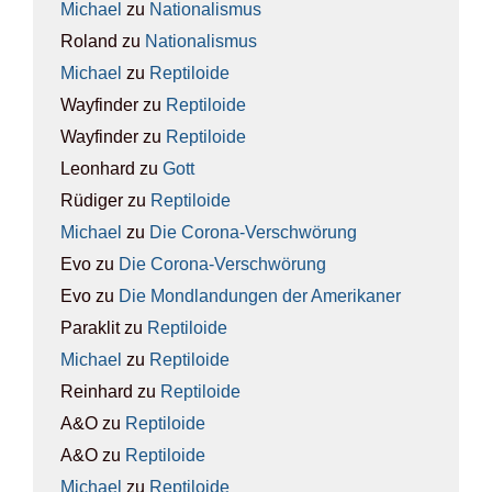
Michael
zu
Natio­na­lis­mus
Roland
zu
Natio­na­lis­mus
Michael
zu
Rep­ti­lo­ide
Wayfinder
zu
Rep­ti­lo­ide
Wayfinder
zu
Rep­ti­lo­ide
Leonhard
zu
Gott
Rüdiger
zu
Rep­ti­lo­ide
Michael
zu
Die Coro­na-Ver­schwö­rung
Evo
zu
Die Coro­na-Ver­schwö­rung
Evo
zu
Die Mond­lan­dun­gen der Ame­ri­ka­ner
Paraklit
zu
Rep­ti­lo­ide
Michael
zu
Rep­ti­lo­ide
Reinhard
zu
Rep­ti­lo­ide
A&O
zu
Rep­ti­lo­ide
A&O
zu
Rep­ti­lo­ide
Michael
zu
Rep­ti­lo­ide