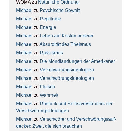
WOMA
zu
Natür­li­che Ord­nung
Michael
zu
Psy­chi­sche Gewalt
Michael
zu
Rep­ti­lo­ide
Michael
zu
Ener­gie
Michael
zu
Leben auf Kos­ten ande­rer
Michael
zu
Absur­di­tät des The­is­mus
Michael
zu
Ras­sis­mus
Michael
zu
Die Mond­lan­dun­gen der Ame­ri­ka­ner
Michael
zu
Ver­schwö­rungs­ideo­lo­gien
Michael
zu
Ver­schwö­rungs­ideo­lo­gien
Michael
zu
Fleisch
Michael
zu
Wahr­heit
Michael
zu
Rhe­to­rik und Selbst­ver­ständ­nis der
Ver­schwö­rungs­ideo­lo­gen
Michael
zu
Ver­schwö­rer und Ver­schwö­rungs­auf­
de­cker: Zwei, die sich brau­chen