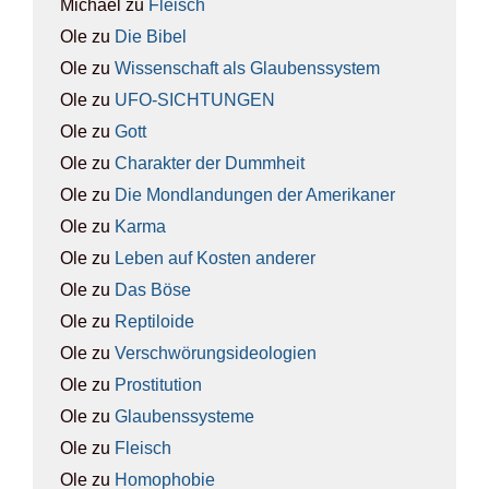
Michael
zu
Fleisch
Ole
zu
Die Bibel
Ole
zu
Wis­sen­schaft als Glau­bens­sys­tem
Ole
zu
UFO-SICH­TUN­GEN
Ole
zu
Gott
Ole
zu
Cha­rak­ter der Dumm­heit
Ole
zu
Die Mond­lan­dun­gen der Ame­ri­ka­ner
Ole
zu
Kar­ma
Ole
zu
Leben auf Kos­ten ande­rer
Ole
zu
Das Böse
Ole
zu
Rep­ti­lo­ide
Ole
zu
Ver­schwö­rungs­ideo­lo­gien
Ole
zu
Pro­sti­tu­ti­on
Ole
zu
Glau­bens­sys­te­me
Ole
zu
Fleisch
Ole
zu
Homo­pho­bie