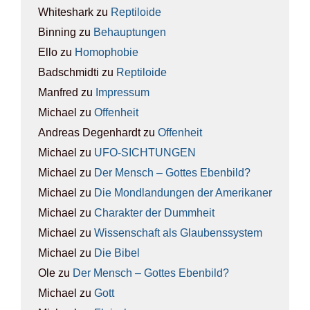
Whiteshark
zu
Rep­ti­lo­ide
Binning
zu
Behaup­tun­gen
Ello
zu
Homo­pho­bie
Badschmidti
zu
Rep­ti­lo­ide
Manfred
zu
Impres­sum
Michael
zu
Offen­heit
Andreas Degenhardt
zu
Offen­heit
Michael
zu
UFO-SICH­TUN­GEN
Michael
zu
Der Mensch – Got­tes Eben­bild?
Michael
zu
Die Mond­lan­dun­gen der Ame­ri­ka­ner
Michael
zu
Cha­rak­ter der Dumm­heit
Michael
zu
Wis­sen­schaft als Glau­bens­sys­tem
Michael
zu
Die Bibel
Ole
zu
Der Mensch – Got­tes Eben­bild?
Michael
zu
Gott