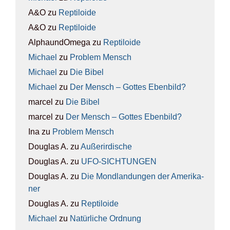
A&O
zu
Rep­ti­lo­ide
A&O
zu
Rep­ti­lo­ide
AlphaundOmega
zu
Rep­ti­lo­ide
Michael
zu
Pro­blem Mensch
Michael
zu
Die Bibel
Michael
zu
Der Mensch – Got­tes Eben­bild?
marcel
zu
Die Bibel
marcel
zu
Der Mensch – Got­tes Eben­bild?
Ina
zu
Pro­blem Mensch
Douglas A.
zu
Außer­ir­di­sche
Douglas A.
zu
UFO-SICH­TUN­GEN
Douglas A.
zu
Die Mond­lan­dun­gen der Ame­ri­ka­
ner
Douglas A.
zu
Rep­ti­lo­ide
Michael
zu
Natür­li­che Ord­nung