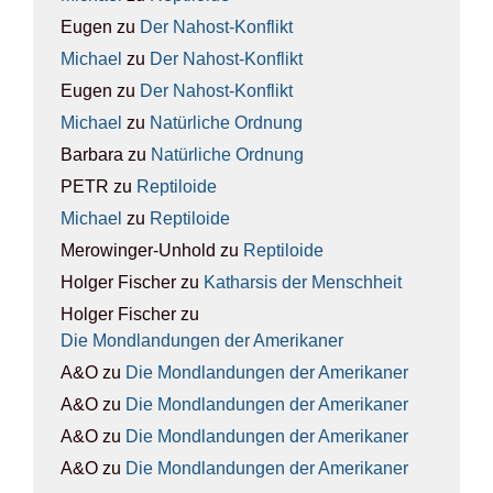
Eugen
zu
Der Nah­ost-Kon­flikt
Michael
zu
Der Nah­ost-Kon­flikt
Eugen
zu
Der Nah­ost-Kon­flikt
Michael
zu
Natür­li­che Ord­nung
Barbara
zu
Natür­li­che Ord­nung
PETR
zu
Rep­ti­lo­ide
Michael
zu
Rep­ti­lo­ide
Merowinger-Unhold
zu
Rep­ti­lo­ide
Holger Fischer
zu
Kathar­sis der Mensch­heit
Holger Fischer
zu
Die Mond­lan­dun­gen der Ame­ri­ka­ner
A&O
zu
Die Mond­lan­dun­gen der Ame­ri­ka­ner
A&O
zu
Die Mond­lan­dun­gen der Ame­ri­ka­ner
A&O
zu
Die Mond­lan­dun­gen der Ame­ri­ka­ner
A&O
zu
Die Mond­lan­dun­gen der Ame­ri­ka­ner