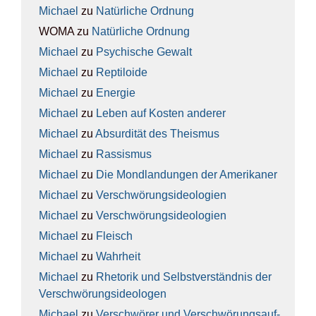
Michael
zu
Natür­li­che Ord­nung
WOMA
zu
Natür­li­che Ord­nung
Michael
zu
Psy­chi­sche Gewalt
Michael
zu
Rep­ti­lo­ide
Michael
zu
Ener­gie
Michael
zu
Leben auf Kos­ten ande­rer
Michael
zu
Absur­di­tät des The­is­mus
Michael
zu
Ras­sis­mus
Michael
zu
Die Mond­lan­dun­gen der Ame­ri­ka­ner
Michael
zu
Ver­schwö­rungs­ideo­lo­gien
Michael
zu
Ver­schwö­rungs­ideo­lo­gien
Michael
zu
Fleisch
Michael
zu
Wahr­heit
Michael
zu
Rhe­to­rik und Selbst­ver­ständ­nis der
Ver­schwö­rungs­ideo­lo­gen
Michael
zu
Ver­schwö­rer und Ver­schwö­rungs­auf­