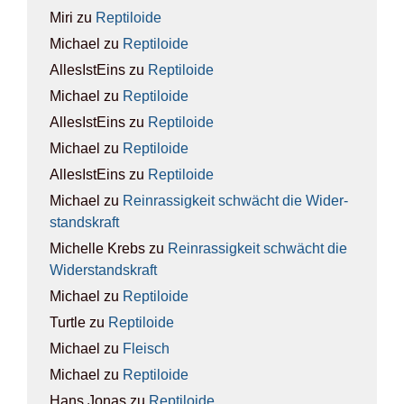
Miri
zu
Rep­ti­lo­ide
Michael
zu
Rep­ti­lo­ide
AllesIstEins
zu
Rep­ti­lo­ide
Michael
zu
Rep­ti­lo­ide
AllesIstEins
zu
Rep­ti­lo­ide
Michael
zu
Rep­ti­lo­ide
AllesIstEins
zu
Rep­ti­lo­ide
Michael
zu
Rein­ras­sig­keit schwächt die Wider­
stands­kraft
Michelle Krebs
zu
Rein­ras­sig­keit schwächt die
Wider­stands­kraft
Michael
zu
Rep­ti­lo­ide
Turtle
zu
Rep­ti­lo­ide
Michael
zu
Fleisch
Michael
zu
Rep­ti­lo­ide
Hans Jonas
zu
Rep­ti­lo­ide