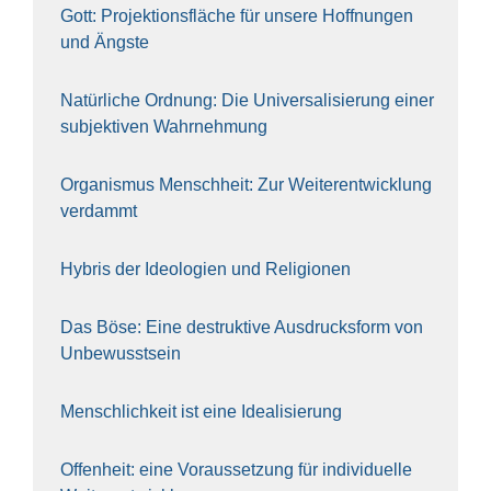
Gott: Pro­jek­ti­ons­flä­che für unse­re Hoff­nun­gen
und Ängs­te
Natür­li­che Ord­nung: Die Uni­ver­sa­li­sie­rung einer
sub­jek­ti­ven Wahr­neh­mung
Orga­nis­mus Mensch­heit: Zur Wei­ter­ent­wick­lung
ver­dammt
Hybris der Ideo­lo­gien und Reli­gio­nen
Das Böse: Eine destruk­ti­ve Aus­drucks­form von
Unbe­wusst­sein
Mensch­lich­keit ist eine Idea­li­sie­rung
Offen­heit: eine Vor­aus­set­zung für indi­vi­du­el­le