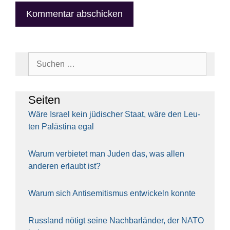
Suchen
nach:
Sei­ten
Wäre Isra­el kein jüdi­scher Staat, wäre den Leu­
ten Paläs­ti­na egal
War­um ver­bie­tet man Juden das, was allen
ande­ren erlaubt ist?
War­um sich Anti­se­mi­tis­mus ent­wi­ckeln konn­te
Russ­land nötigt sei­ne Nach­bar­län­der, der NATO