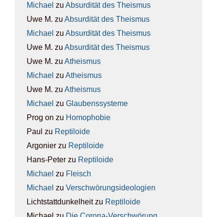
Michael
zu
Absur­di­tät des The­is­mus
Uwe M.
zu
Absur­di­tät des The­is­mus
Michael
zu
Absur­di­tät des The­is­mus
Uwe M.
zu
Absur­di­tät des The­is­mus
Uwe M.
zu
Athe­is­mus
Michael
zu
Athe­is­mus
Uwe M.
zu
Athe­is­mus
Michael
zu
Glau­bens­sys­te­me
Prog on
zu
Homo­pho­bie
Paul
zu
Rep­ti­lo­ide
Argonier
zu
Rep­ti­lo­ide
Hans-Peter
zu
Rep­ti­lo­ide
Michael
zu
Fleisch
Michael
zu
Ver­schwö­rungs­ideo­lo­gien
Lichtstattdunkelheit
zu
Rep­ti­lo­ide
Michael
zu
Die Coro­na-Ver­schwö­rung