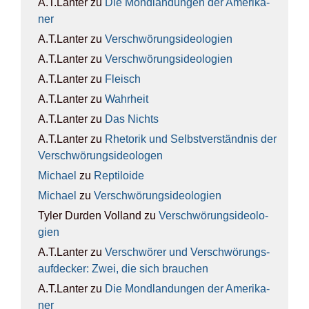
A.T.Lanter
zu
Die Mond­lan­dun­gen der Ame­ri­ka­
ner
A.T.Lanter
zu
Ver­schwö­rungs­ideo­lo­gien
A.T.Lanter
zu
Ver­schwö­rungs­ideo­lo­gien
A.T.Lanter
zu
Fleisch
A.T.Lanter
zu
Wahr­heit
A.T.Lanter
zu
Das Nichts
A.T.Lanter
zu
Rhe­to­rik und Selbst­ver­ständ­nis der
Ver­schwö­rungs­ideo­lo­gen
Michael
zu
Rep­ti­lo­ide
Michael
zu
Ver­schwö­rungs­ideo­lo­gien
Tyler Durden Volland
zu
Ver­schwö­rungs­ideo­lo­
gien
A.T.Lanter
zu
Ver­schwö­rer und Ver­schwö­rungs­
auf­de­cker: Zwei, die sich brau­chen
A.T.Lanter
zu
Die Mond­lan­dun­gen der Ame­ri­ka­
ner