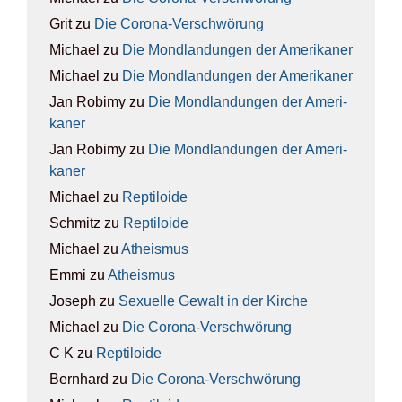
Grit
zu
Die Coro­na-Ver­schwö­rung
Michael
zu
Die Mond­lan­dun­gen der Ame­ri­ka­ner
Michael
zu
Die Mond­lan­dun­gen der Ame­ri­ka­ner
Jan Robimy
zu
Die Mond­lan­dun­gen der Ame­ri­
ka­ner
Jan Robimy
zu
Die Mond­lan­dun­gen der Ame­ri­
ka­ner
Michael
zu
Rep­ti­lo­ide
Schmitz
zu
Rep­ti­lo­ide
Michael
zu
Athe­is­mus
Emmi
zu
Athe­is­mus
Joseph
zu
Sexu­el­le Gewalt in der Kir­che
Michael
zu
Die Coro­na-Ver­schwö­rung
C K
zu
Rep­ti­lo­ide
Bernhard
zu
Die Coro­na-Ver­schwö­rung