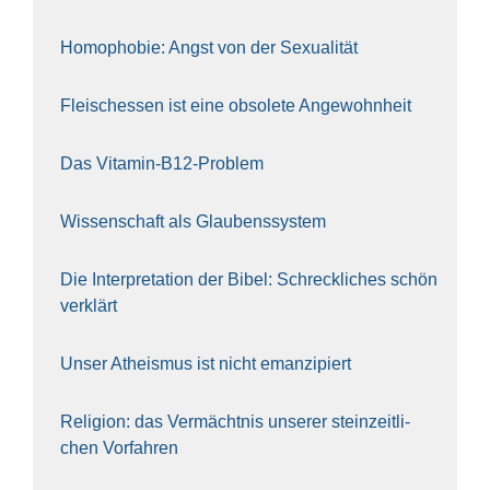
Homo­pho­bie: Angst von der Sexua­li­tät
Fleisch­essen ist eine obso­le­te An‍ge‍wohn‍heit
Das Vit­amin-B12-Pro­blem
Wis­sen­schaft als Glau­bens­sys­tem
Die Inter­pre­ta­ti­on der Bibel: Schreck­li­ches schön
ver­klärt
Unser Athe­is­mus ist nicht eman­zi­piert
Reli­gi­on: das Ver­mächt­nis unse­rer stein­zeit­li­
chen Vor­fah­ren