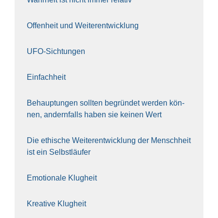
Offen­heit und Wei­ter­ent­wick­lung
UFO-Sich­tun­gen
Ein­fach­heit
Behaup­tun­gen soll­ten begrün­det wer­den kön­
nen, andern­falls haben sie kei­nen Wert
Die ethi­sche Wei­ter­ent­wick­lung der Mensch­heit
ist ein Selbst­läu­fer
Emo­tio­na­le Klug­heit
Krea­ti­ve Klug­heit