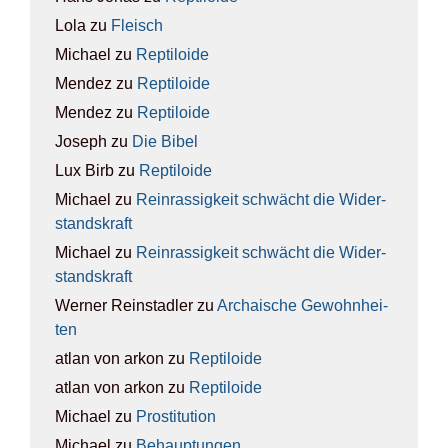
Lola
zu
Fleisch
Michael
zu
Rep­ti­lo­ide
Mendez
zu
Rep­ti­lo­ide
Mendez
zu
Rep­ti­lo­ide
Joseph
zu
Die Bibel
Lux Birb
zu
Rep­ti­lo­ide
Michael
zu
Rein­ras­sig­keit schwächt die Wider­
stands­kraft
Michael
zu
Rein­ras­sig­keit schwächt die Wider­
stands­kraft
Werner Reinstadler
zu
Archai­sche Gewohn­hei­
ten
atlan von arkon
zu
Rep­ti­lo­ide
atlan von arkon
zu
Rep­ti­lo­ide
Michael
zu
Pro­sti­tu­ti­on
Michael
zu
Behaup­tun­gen