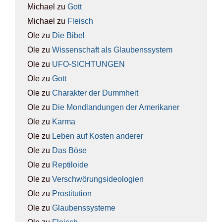
Michael
zu
Gott
Michael
zu
Fleisch
Ole
zu
Die Bibel
Ole
zu
Wis­sen­schaft als Glau­bens­sys­tem
Ole
zu
UFO-SICH­TUN­GEN
Ole
zu
Gott
Ole
zu
Cha­rak­ter der Dumm­heit
Ole
zu
Die Mond­lan­dun­gen der Ame­ri­ka­ner
Ole
zu
Kar­ma
Ole
zu
Leben auf Kos­ten ande­rer
Ole
zu
Das Böse
Ole
zu
Rep­ti­lo­ide
Ole
zu
Ver­schwö­rungs­ideo­lo­gien
Ole
zu
Pro­sti­tu­ti­on
Ole
zu
Glau­bens­sys­te­me