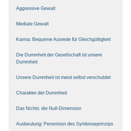
Aggres­si­ve Gewalt
Media­le Gewalt
Kar­ma: Beque­me Aus­re­de für Gleich­gül­tig­keit
Die Dumm­heit der Gesell­schaft ist unse­re
Dumm­heit
Unse­re Dumm­heit ist meist selbst ver­schul­det
Cha­rak­ter der Dumm­heit
Das Nichts: die Null-Dimen­si­on
Aus­beu­tung: Per­ver­si­on des Sym­bio­se­prin­zips