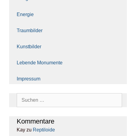
Ener­gie
Traum­bil­der
Kunst­bil­der
Leben­de Monu­men­te
Impres­sum
Suchen
nach:
Kom­men­ta­re
Kay
zu
Rep­ti­lo­ide