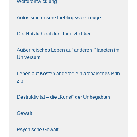
Wei­ter­ent­wick­lung
Autos sind unse­re Lieb­lings­spiel­zeu­ge
Die Nütz­lich­keit der Unnütz­lich­keit
Außer­ir­di­sches Leben auf ande­ren Pla­ne­ten im
Uni­ver­sum
Leben auf Kos­ten ande­rer: ein archai­sches Prin­
zip
Destruk­ti­vi­tät – die „Kunst“ der Unbe­gab­ten
Gewalt
Psy­chi­sche Gewalt