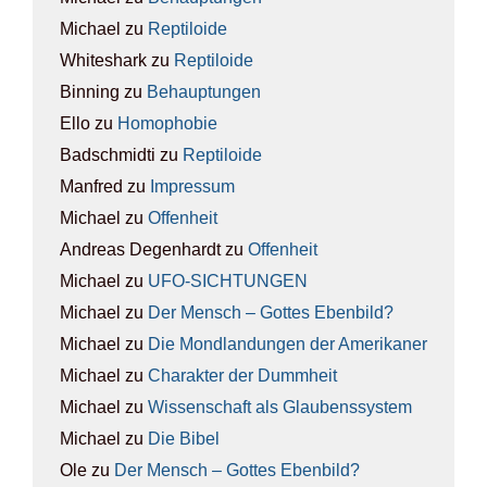
Michael
zu
Rep­ti­lo­ide
Whiteshark
zu
Rep­ti­lo­ide
Binning
zu
Behaup­tun­gen
Ello
zu
Homo­pho­bie
Badschmidti
zu
Rep­ti­lo­ide
Manfred
zu
Impres­sum
Michael
zu
Offen­heit
Andreas Degenhardt
zu
Offen­heit
Michael
zu
UFO-SICH­TUN­GEN
Michael
zu
Der Mensch – Got­tes Eben­bild?
Michael
zu
Die Mond­lan­dun­gen der Ame­ri­ka­ner
Michael
zu
Cha­rak­ter der Dumm­heit
Michael
zu
Wis­sen­schaft als Glau­bens­sys­tem
Michael
zu
Die Bibel
Ole
zu
Der Mensch – Got­tes Eben­bild?