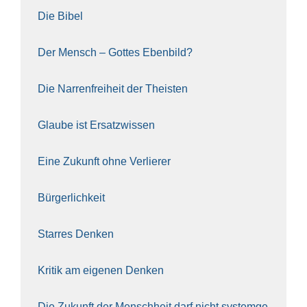
Die Bibel
Der Mensch – Got­tes Eben­bild?
Die Nar­ren­frei­heit der The­is­ten
Glau­be ist Ersatz­wis­sen
Eine Zukunft ohne Ver­lie­rer
Bür­ger­lich­keit
Star­res Den­ken
Kri­tik am eige­nen Den­ken
Die Zukunft der Mensch­heit darf nicht sys­tem­ge­