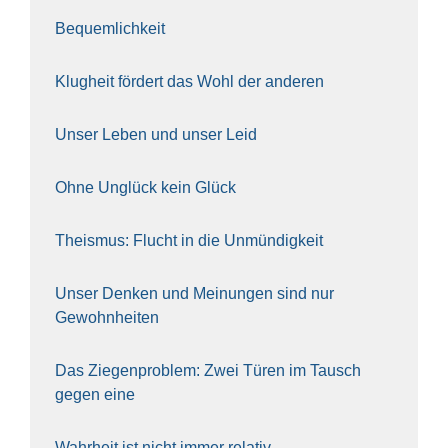
Bequem­lich­keit
Klug­heit för­dert das Wohl der ande­ren
Unser Leben und unser Leid
Ohne Unglück kein Glück
The­is­mus: Flucht in die Unmün­dig­keit
Unser Den­ken und Mei­nun­gen sind nur
Gewohn­hei­ten
Das Zie­gen­pro­blem: Zwei Türen im Tausch
gegen eine
Wahr­heit ist nicht immer rela­tiv