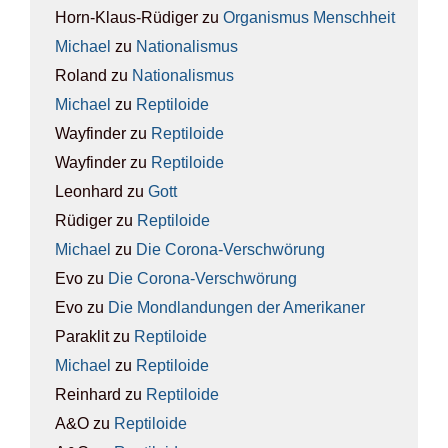
Horn-Klaus-Rüdiger
zu
Orga­nis­mus Mensch­heit
Michael
zu
Natio­na­lis­mus
Roland
zu
Natio­na­lis­mus
Michael
zu
Rep­ti­lo­ide
Wayfinder
zu
Rep­ti­lo­ide
Wayfinder
zu
Rep­ti­lo­ide
Leonhard
zu
Gott
Rüdiger
zu
Rep­ti­lo­ide
Michael
zu
Die Coro­na-Ver­schwö­rung
Evo
zu
Die Coro­na-Ver­schwö­rung
Evo
zu
Die Mond­lan­dun­gen der Ame­ri­ka­ner
Paraklit
zu
Rep­ti­lo­ide
Michael
zu
Rep­ti­lo­ide
Reinhard
zu
Rep­ti­lo­ide
A&O
zu
Rep­ti­lo­ide