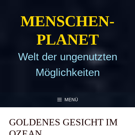
Zum
Inhalt
MEN­SCHEN­
springen
PLA­NET
Welt der ungenutzten
Möglichkeiten
MENÜ
GOL­DE­NES GESICHT IM
OZE­AN