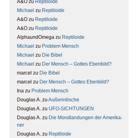
A&O
zu
Rep­ti­lo­ide
Michael
zu
Rep­ti­lo­ide
A&O
zu
Rep­ti­lo­ide
A&O
zu
Rep­ti­lo­ide
AlphaundOmega
zu
Rep­ti­lo­ide
Michael
zu
Pro­blem Mensch
Michael
zu
Die Bibel
Michael
zu
Der Mensch – Got­tes Eben­bild?
marcel
zu
Die Bibel
marcel
zu
Der Mensch – Got­tes Eben­bild?
Ina
zu
Pro­blem Mensch
Douglas A.
zu
Außer­ir­di­sche
Douglas A.
zu
UFO-SICH­TUN­GEN
Douglas A.
zu
Die Mond­lan­dun­gen der Ame­ri­ka­
ner
Douglas A.
zu
Rep­ti­lo­ide