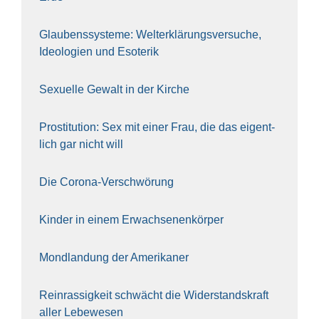
Glau­bens­sys­te­me: Welt­erklä­rungs­ver­su­che,
Ideo­lo­gien und Eso­te­rik
Sexu­el­le Gewalt in der Kir­che
Pro­sti­tu­ti­on: Sex mit einer Frau, die das eigent­
lich gar nicht will
Die Coro­na-Ver­schwö­rung
Kin­der in einem Erwach­se­nen­kör­per
Mond­lan­dung der Ame­ri­ka­ner
Rein­ras­sig­keit schwächt die Wider­stands­kraft
aller Lebe­we­sen