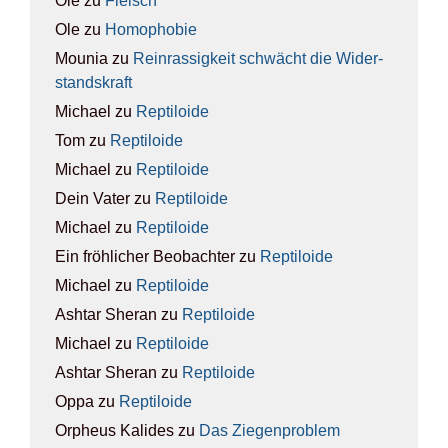
Ole
zu
Fleisch
Ole
zu
Homo­pho­bie
Mounia
zu
Rein­ras­sig­keit schwächt die Wider­
stands­kraft
Michael
zu
Rep­ti­lo­ide
Tom
zu
Rep­ti­lo­ide
Michael
zu
Rep­ti­lo­ide
Dein Vater
zu
Rep­ti­lo­ide
Michael
zu
Rep­ti­lo­ide
Ein fröhlicher Beobachter
zu
Rep­ti­lo­ide
Michael
zu
Rep­ti­lo­ide
Ashtar Sheran
zu
Rep­ti­lo­ide
Michael
zu
Rep­ti­lo­ide
Ashtar Sheran
zu
Rep­ti­lo­ide
Oppa
zu
Rep­ti­lo­ide
Orpheus Kalides
zu
Das Zie­gen­pro­blem