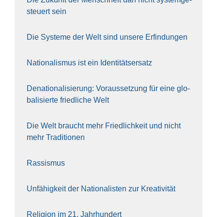
steu­ert sein
Die Sys­te­me der Welt sind unse­re Erfin­dun­gen
Natio­na­lis­mus ist ein Iden­ti­täts­er­satz
Dena­tio­na­li­sie­rung: Vor­aus­set­zung für eine glo­
ba­li­sier­te fried­li­che Welt
Die Welt braucht mehr Fried­lich­keit und nicht
mehr Tra­di­tio­nen
Ras­sis­mus
Unfä­hig­keit der Natio­na­lis­ten zur Krea­ti­vi­tät
Reli­gi­on im 21. Jahr­hun­dert