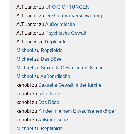
A.T.Lanter
zu
UFO-SICH­TUN­GEN
A.T.Lanter
zu
Die Coro­na-Ver­schwö­rung
A.T.Lanter
zu
Außer­ir­di­sche
A.T.Lanter
zu
Psy­chi­sche Gewalt
A.T.Lantis
zu
Rep­ti­lo­ide
Michael
zu
Rep­ti­lo­ide
Michael
zu
Das Böse
Michael
zu
Sexu­el­le Gewalt in der Kir­che
Michael
zu
Außer­ir­di­sche
kenobi
zu
Sexu­el­le Gewalt in der Kir­che
kenobi
zu
Rep­ti­lo­ide
kenobi
zu
Das Böse
kenobi
zu
Kin­der in einem Erwach­se­nen­kör­per
kenobi
zu
Außer­ir­di­sche
Michael
zu
Rep­ti­lo­ide