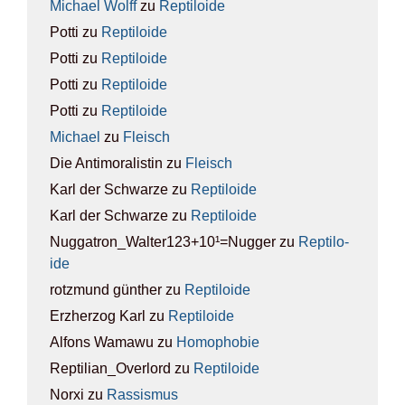
Michael Wolff
zu
Rep­ti­lo­ide
Potti
zu
Rep­ti­lo­ide
Potti
zu
Rep­ti­lo­ide
Potti
zu
Rep­ti­lo­ide
Potti
zu
Rep­ti­lo­ide
Michael
zu
Fleisch
Die Antimoralistin
zu
Fleisch
Karl der Schwarze
zu
Rep­ti­lo­ide
Karl der Schwarze
zu
Rep­ti­lo­ide
Nuggatron_Walter123+10¹=Nugger
zu
Rep­ti­lo­
ide
rotzmund günther
zu
Rep­ti­lo­ide
Erzherzog Karl
zu
Rep­ti­lo­ide
Alfons Wamawu
zu
Homo­pho­bie
Reptilian_Overlord
zu
Rep­ti­lo­ide
Norxi
zu
Ras­sis­mus