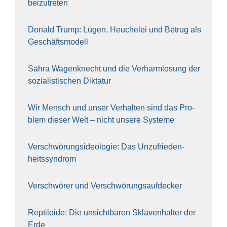
bei­zu­tre­ten
Donald Trump: Lügen, Heu­che­lei und Betrug als
Geschäfts­mo­dell
Sahra Wagen­knecht und die Ver­harm­lo­sung der
sozia­lis­ti­schen Dik­ta­tur
Wir Mensch und unser Ver­hal­ten sind das Pro­
blem die­ser Welt – nicht unse­re Sys‍te‍me
Ver­schwö­rungs­ideo­lo­gie: Das Unzufrieden­
heitssyndrom
Ver­schwö­rer und Verschwörungs­aufdecker
Rep­ti­lo­ide: Die unsicht­ba­ren Skla­ven­hal­ter der
Erde