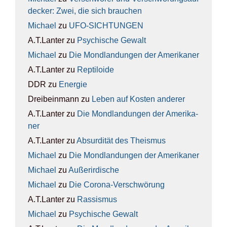
de­cker: Zwei, die sich brau­chen
Michael
zu
UFO-SICH­TUN­GEN
A.T.Lanter
zu
Psy­chi­sche Gewalt
Michael
zu
Die Mond­lan­dun­gen der Ame­ri­ka­ner
A.T.Lanter
zu
Rep­ti­lo­ide
DDR
zu
Ener­gie
Dreibeinmann
zu
Leben auf Kos­ten ande­rer
A.T.Lanter
zu
Die Mond­lan­dun­gen der Ame­ri­ka­
ner
A.T.Lanter
zu
Absur­di­tät des The­is­mus
Michael
zu
Die Mond­lan­dun­gen der Ame­ri­ka­ner
Michael
zu
Außer­ir­di­sche
Michael
zu
Die Coro­na-Ver­schwö­rung
A.T.Lanter
zu
Ras­sis­mus
Michael
zu
Psy­chi­sche Gewalt