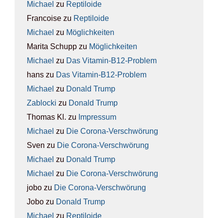
Michael
zu
Rep­ti­lo­ide
Francoise
zu
Rep­ti­lo­ide
Michael
zu
Mög­lich­kei­ten
Marita Schupp
zu
Mög­lich­kei­ten
Michael
zu
Das Vit­amin-B12-Pro­blem
hans
zu
Das Vit­amin-B12-Pro­blem
Michael
zu
Donald Trump
Zablocki
zu
Donald Trump
Thomas Kl.
zu
Impres­sum
Michael
zu
Die Coro­na-Ver­schwö­rung
Sven
zu
Die Coro­na-Ver­schwö­rung
Michael
zu
Donald Trump
Michael
zu
Die Coro­na-Ver­schwö­rung
jobo
zu
Die Coro­na-Ver­schwö­rung
Jobo
zu
Donald Trump
Michael
zu
Rep­ti­lo­ide