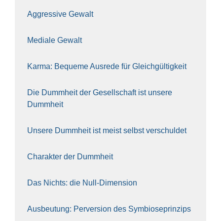
Aggres­si­ve Gewalt
Media­le Gewalt
Kar­ma: Beque­me Aus­re­de für Gleich­gül­tig­keit
Die Dumm­heit der Gesell­schaft ist unse­re
Dumm­heit
Unse­re Dumm­heit ist meist selbst ver­schul­det
Cha­rak­ter der Dumm­heit
Das Nichts: die Null-Dimen­si­on
Aus­beu­tung: Per­ver­si­on des Sym­bio­se­prin­zips