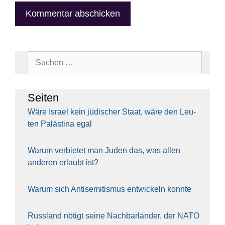
Suchen
nach:
Sei­ten
Wäre Isra­el kein jüdi­scher Staat, wäre den Leu­
ten Paläs­ti­na egal
War­um ver­bie­tet man Juden das, was allen
ande­ren erlaubt ist?
War­um sich Anti­se­mi­tis­mus ent­wi­ckeln konn­te
Russ­land nötigt sei­ne Nach­bar­län­der, der NATO