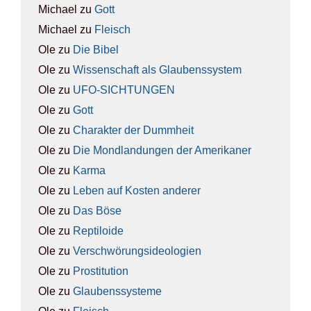
Michael
zu
Gott
Michael
zu
Fleisch
Ole
zu
Die Bibel
Ole
zu
Wis­sen­schaft als Glau­bens­sys­tem
Ole
zu
UFO-SICH­TUN­GEN
Ole
zu
Gott
Ole
zu
Cha­rak­ter der Dumm­heit
Ole
zu
Die Mond­lan­dun­gen der Ame­ri­ka­ner
Ole
zu
Kar­ma
Ole
zu
Leben auf Kos­ten ande­rer
Ole
zu
Das Böse
Ole
zu
Rep­ti­lo­ide
Ole
zu
Ver­schwö­rungs­ideo­lo­gien
Ole
zu
Pro­sti­tu­ti­on
Ole
zu
Glau­bens­sys­te­me