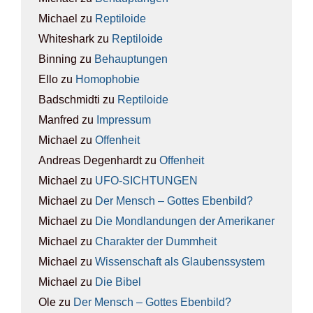
Michael
zu
Rep­ti­lo­ide
Whiteshark
zu
Rep­ti­lo­ide
Binning
zu
Behaup­tun­gen
Ello
zu
Homo­pho­bie
Badschmidti
zu
Rep­ti­lo­ide
Manfred
zu
Impres­sum
Michael
zu
Offen­heit
Andreas Degenhardt
zu
Offen­heit
Michael
zu
UFO-SICH­TUN­GEN
Michael
zu
Der Mensch – Got­tes Eben­bild?
Michael
zu
Die Mond­lan­dun­gen der Ame­ri­ka­ner
Michael
zu
Cha­rak­ter der Dumm­heit
Michael
zu
Wis­sen­schaft als Glau­bens­sys­tem
Michael
zu
Die Bibel
Ole
zu
Der Mensch – Got­tes Eben­bild?