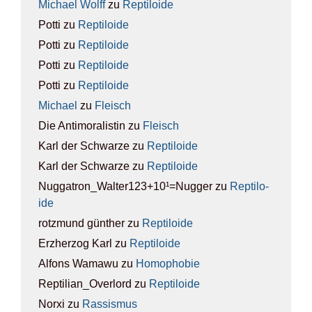
Michael Wolff
zu
Rep­ti­lo­ide
Potti
zu
Rep­ti­lo­ide
Potti
zu
Rep­ti­lo­ide
Potti
zu
Rep­ti­lo­ide
Potti
zu
Rep­ti­lo­ide
Michael
zu
Fleisch
Die Antimoralistin
zu
Fleisch
Karl der Schwarze
zu
Rep­ti­lo­ide
Karl der Schwarze
zu
Rep­ti­lo­ide
Nuggatron_Walter123+10¹=Nugger
zu
Rep­ti­lo­
ide
rotzmund günther
zu
Rep­ti­lo­ide
Erzherzog Karl
zu
Rep­ti­lo­ide
Alfons Wamawu
zu
Homo­pho­bie
Reptilian_Overlord
zu
Rep­ti­lo­ide
Norxi
zu
Ras­sis­mus