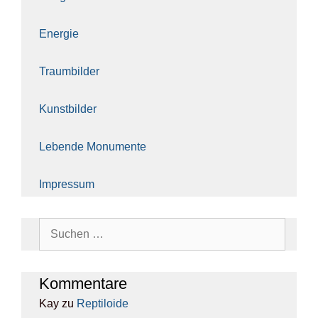
Ener­gie
Traum­bil­der
Kunst­bil­der
Leben­de Monu­men­te
Impres­sum
Suchen
nach:
Kom­men­ta­re
Kay
zu
Rep­ti­lo­ide