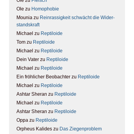
Ole
zu
Fleisch
Ole
zu
Homo­pho­bie
Mounia
zu
Rein­ras­sig­keit schwächt die Wider­
stands­kraft
Michael
zu
Rep­ti­lo­ide
Tom
zu
Rep­ti­lo­ide
Michael
zu
Rep­ti­lo­ide
Dein Vater
zu
Rep­ti­lo­ide
Michael
zu
Rep­ti­lo­ide
Ein fröhlicher Beobachter
zu
Rep­ti­lo­ide
Michael
zu
Rep­ti­lo­ide
Ashtar Sheran
zu
Rep­ti­lo­ide
Michael
zu
Rep­ti­lo­ide
Ashtar Sheran
zu
Rep­ti­lo­ide
Oppa
zu
Rep­ti­lo­ide
Orpheus Kalides
zu
Das Zie­gen­pro­blem