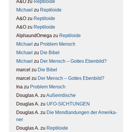
A&O
zu
Rep­ti­lo­ide
Michael
zu
Rep­ti­lo­ide
A&O
zu
Rep­ti­lo­ide
A&O
zu
Rep­ti­lo­ide
AlphaundOmega
zu
Rep­ti­lo­ide
Michael
zu
Pro­blem Mensch
Michael
zu
Die Bibel
Michael
zu
Der Mensch – Got­tes Eben­bild?
marcel
zu
Die Bibel
marcel
zu
Der Mensch – Got­tes Eben­bild?
Ina
zu
Pro­blem Mensch
Douglas A.
zu
Außer­ir­di­sche
Douglas A.
zu
UFO-SICH­TUN­GEN
Douglas A.
zu
Die Mond­lan­dun­gen der Ame­ri­ka­
ner
Douglas A.
zu
Rep­ti­lo­ide