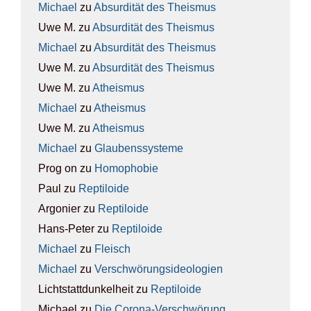
Michael
zu
Absur­di­tät des The­is­mus
Uwe M.
zu
Absur­di­tät des The­is­mus
Michael
zu
Absur­di­tät des The­is­mus
Uwe M.
zu
Absur­di­tät des The­is­mus
Uwe M.
zu
Athe­is­mus
Michael
zu
Athe­is­mus
Uwe M.
zu
Athe­is­mus
Michael
zu
Glau­bens­sys­te­me
Prog on
zu
Homo­pho­bie
Paul
zu
Rep­ti­lo­ide
Argonier
zu
Rep­ti­lo­ide
Hans-Peter
zu
Rep­ti­lo­ide
Michael
zu
Fleisch
Michael
zu
Ver­schwö­rungs­ideo­lo­gien
Lichtstattdunkelheit
zu
Rep­ti­lo­ide
Michael
zu
Die Coro­na-Ver­schwö­rung