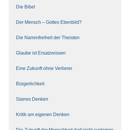
Die Bibel
Der Mensch – Got­tes Eben­bild?
Die Nar­ren­frei­heit der The­is­ten
Glau­be ist Ersatz­wis­sen
Eine Zukunft ohne Ver­lie­rer
Bür­ger­lich­keit
Star­res Den­ken
Kri­tik am eige­nen Den­ken
Die Zukunft der Mensch­heit darf nicht sys­tem­ge­