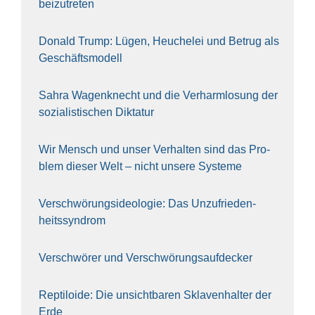
bei­zu­tre­ten
Donald Trump: Lügen, Heu­che­lei und Betrug als
Geschäfts­mo­dell
Sahra Wagen­knecht und die Ver­harm­lo­sung der
sozia­lis­ti­schen Dik­ta­tur
Wir Mensch und unser Ver­hal­ten sind das Pro­
blem die­ser Welt – nicht unse­re Sys‍te‍me
Ver­schwö­rungs­ideo­lo­gie: Das Unzufrieden­
heitssyndrom
Ver­schwö­rer und Verschwörungs­aufdecker
Rep­ti­lo­ide: Die unsicht­ba­ren Skla­ven­hal­ter der
Erde