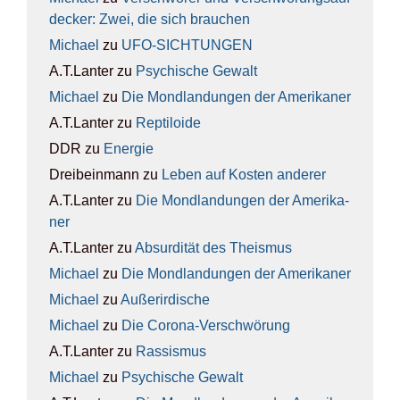
de­cker: Zwei, die sich brau­chen
Michael
zu
UFO-SICH­TUN­GEN
A.T.Lanter
zu
Psy­chi­sche Gewalt
Michael
zu
Die Mond­lan­dun­gen der Ame­ri­ka­ner
A.T.Lanter
zu
Rep­ti­lo­ide
DDR
zu
Ener­gie
Dreibeinmann
zu
Leben auf Kos­ten ande­rer
A.T.Lanter
zu
Die Mond­lan­dun­gen der Ame­ri­ka­
ner
A.T.Lanter
zu
Absur­di­tät des The­is­mus
Michael
zu
Die Mond­lan­dun­gen der Ame­ri­ka­ner
Michael
zu
Außer­ir­di­sche
Michael
zu
Die Coro­na-Ver­schwö­rung
A.T.Lanter
zu
Ras­sis­mus
Michael
zu
Psy­chi­sche Gewalt