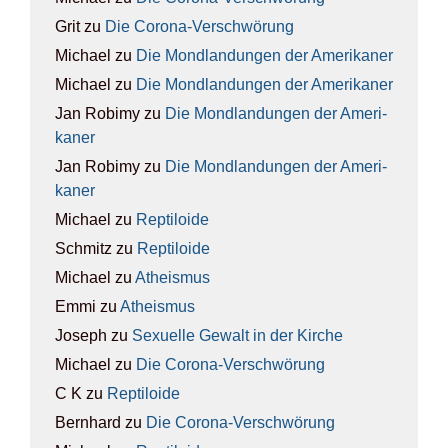
Grit
zu
Die Coro­na-Ver­schwö­rung
Michael
zu
Die Mond­lan­dun­gen der Ame­ri­ka­ner
Michael
zu
Die Mond­lan­dun­gen der Ame­ri­ka­ner
Jan Robimy
zu
Die Mond­lan­dun­gen der Ame­ri­
ka­ner
Jan Robimy
zu
Die Mond­lan­dun­gen der Ame­ri­
ka­ner
Michael
zu
Rep­ti­lo­ide
Schmitz
zu
Rep­ti­lo­ide
Michael
zu
Athe­is­mus
Emmi
zu
Athe­is­mus
Joseph
zu
Sexu­el­le Gewalt in der Kir­che
Michael
zu
Die Coro­na-Ver­schwö­rung
C K
zu
Rep­ti­lo­ide
Bernhard
zu
Die Coro­na-Ver­schwö­rung