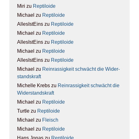
Miri
zu
Rep­ti­lo­ide
Michael
zu
Rep­ti­lo­ide
AllesIstEins
zu
Rep­ti­lo­ide
Michael
zu
Rep­ti­lo­ide
AllesIstEins
zu
Rep­ti­lo­ide
Michael
zu
Rep­ti­lo­ide
AllesIstEins
zu
Rep­ti­lo­ide
Michael
zu
Rein­ras­sig­keit schwächt die Wider­
stands­kraft
Michelle Krebs
zu
Rein­ras­sig­keit schwächt die
Wider­stands­kraft
Michael
zu
Rep­ti­lo­ide
Turtle
zu
Rep­ti­lo­ide
Michael
zu
Fleisch
Michael
zu
Rep­ti­lo­ide
Hans Jonas
zu
Rep­ti­lo­ide