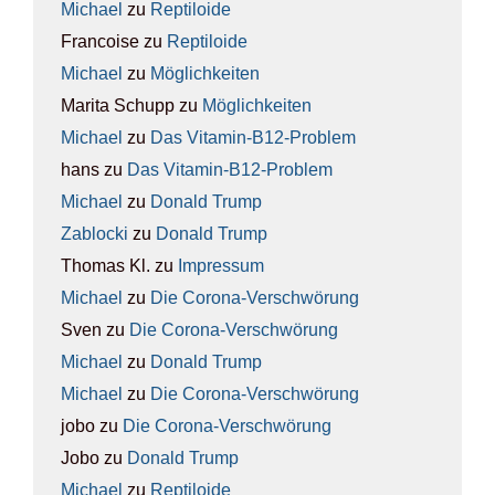
Michael
zu
Rep­ti­lo­ide
Francoise
zu
Rep­ti­lo­ide
Michael
zu
Mög­lich­kei­ten
Marita Schupp
zu
Mög­lich­kei­ten
Michael
zu
Das Vit­amin-B12-Pro­blem
hans
zu
Das Vit­amin-B12-Pro­blem
Michael
zu
Donald Trump
Zablocki
zu
Donald Trump
Thomas Kl.
zu
Impres­sum
Michael
zu
Die Coro­na-Ver­schwö­rung
Sven
zu
Die Coro­na-Ver­schwö­rung
Michael
zu
Donald Trump
Michael
zu
Die Coro­na-Ver­schwö­rung
jobo
zu
Die Coro­na-Ver­schwö­rung
Jobo
zu
Donald Trump
Michael
zu
Rep­ti­lo­ide