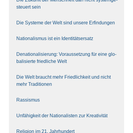
steu­ert sein
Die Sys­te­me der Welt sind unse­re Erfin­dun­gen
Natio­na­lis­mus ist ein Iden­ti­täts­er­satz
Dena­tio­na­li­sie­rung: Vor­aus­set­zung für eine glo­
ba­li­sier­te fried­li­che Welt
Die Welt braucht mehr Fried­lich­keit und nicht
mehr Tra­di­tio­nen
Ras­sis­mus
Unfä­hig­keit der Natio­na­lis­ten zur Krea­ti­vi­tät
Reli­gi­on im 21. Jahr­hun­dert