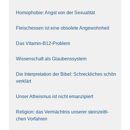
Homo­pho­bie: Angst von der Sexua­li­tät
Fleisch­essen ist eine obso­le­te An‍ge‍wohn‍heit
Das Vit­amin-B12-Pro­blem
Wis­sen­schaft als Glau­bens­sys­tem
Die Inter­pre­ta­ti­on der Bibel: Schreck­li­ches schön
ver­klärt
Unser Athe­is­mus ist nicht eman­zi­piert
Reli­gi­on: das Ver­mächt­nis unse­rer stein­zeit­li­
chen Vor­fah­ren