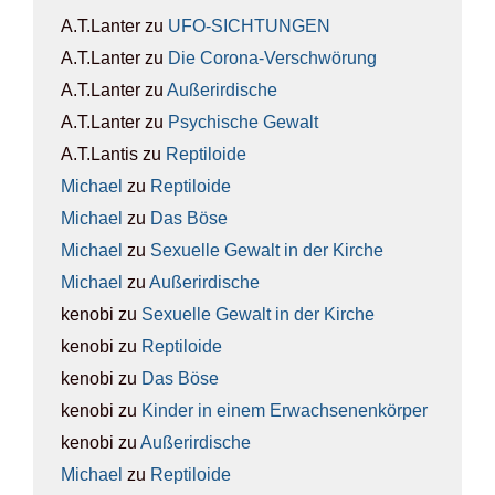
A.T.Lanter
zu
UFO-SICH­TUN­GEN
A.T.Lanter
zu
Die Coro­na-Ver­schwö­rung
A.T.Lanter
zu
Außer­ir­di­sche
A.T.Lanter
zu
Psy­chi­sche Gewalt
A.T.Lantis
zu
Rep­ti­lo­ide
Michael
zu
Rep­ti­lo­ide
Michael
zu
Das Böse
Michael
zu
Sexu­el­le Gewalt in der Kir­che
Michael
zu
Außer­ir­di­sche
kenobi
zu
Sexu­el­le Gewalt in der Kir­che
kenobi
zu
Rep­ti­lo­ide
kenobi
zu
Das Böse
kenobi
zu
Kin­der in einem Erwach­se­nen­kör­per
kenobi
zu
Außer­ir­di­sche
Michael
zu
Rep­ti­lo­ide