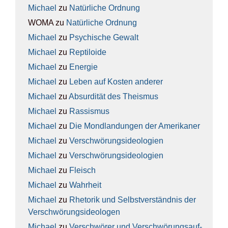
Michael
zu
Natür­li­che Ord­nung
WOMA
zu
Natür­li­che Ord­nung
Michael
zu
Psy­chi­sche Gewalt
Michael
zu
Rep­ti­lo­ide
Michael
zu
Ener­gie
Michael
zu
Leben auf Kos­ten ande­rer
Michael
zu
Absur­di­tät des The­is­mus
Michael
zu
Ras­sis­mus
Michael
zu
Die Mond­lan­dun­gen der Ame­ri­ka­ner
Michael
zu
Ver­schwö­rungs­ideo­lo­gien
Michael
zu
Ver­schwö­rungs­ideo­lo­gien
Michael
zu
Fleisch
Michael
zu
Wahr­heit
Michael
zu
Rhe­to­rik und Selbst­ver­ständ­nis der
Ver­schwö­rungs­ideo­lo­gen
Michael
zu
Ver­schwö­rer und Ver­schwö­rungs­auf­