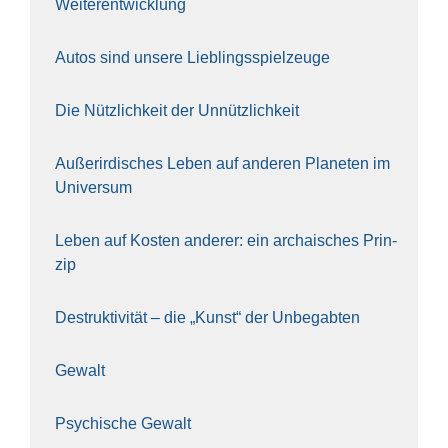
Wei­ter­ent­wick­lung
Autos sind unse­re Lieb­lings­spiel­zeu­ge
Die Nütz­lich­keit der Unnütz­lich­keit
Außer­ir­di­sches Leben auf ande­ren Pla­ne­ten im
Uni­ver­sum
Leben auf Kos­ten ande­rer: ein archai­sches Prin­
zip
Destruk­ti­vi­tät – die „Kunst“ der Unbe­gab­ten
Gewalt
Psy­chi­sche Gewalt