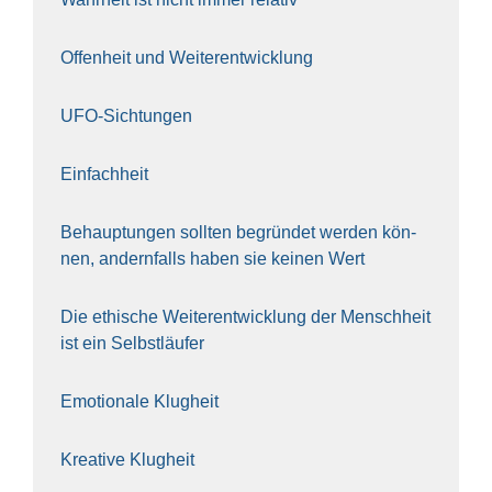
Offen­heit und Wei­ter­ent­wick­lung
UFO-Sich­tun­gen
Ein­fach­heit
Behaup­tun­gen soll­ten begrün­det wer­den kön­
nen, andern­falls haben sie kei­nen Wert
Die ethi­sche Wei­ter­ent­wick­lung der Mensch­heit
ist ein Selbst­läu­fer
Emo­tio­na­le Klug­heit
Krea­ti­ve Klug­heit