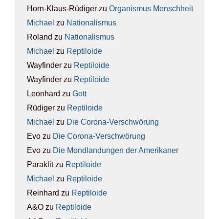
Horn-Klaus-Rüdiger
zu
Orga­nis­mus Mensch­heit
Michael
zu
Natio­na­lis­mus
Roland
zu
Natio­na­lis­mus
Michael
zu
Rep­ti­lo­ide
Wayfinder
zu
Rep­ti­lo­ide
Wayfinder
zu
Rep­ti­lo­ide
Leonhard
zu
Gott
Rüdiger
zu
Rep­ti­lo­ide
Michael
zu
Die Coro­na-Ver­schwö­rung
Evo
zu
Die Coro­na-Ver­schwö­rung
Evo
zu
Die Mond­lan­dun­gen der Ame­ri­ka­ner
Paraklit
zu
Rep­ti­lo­ide
Michael
zu
Rep­ti­lo­ide
Reinhard
zu
Rep­ti­lo­ide
A&O
zu
Rep­ti­lo­ide