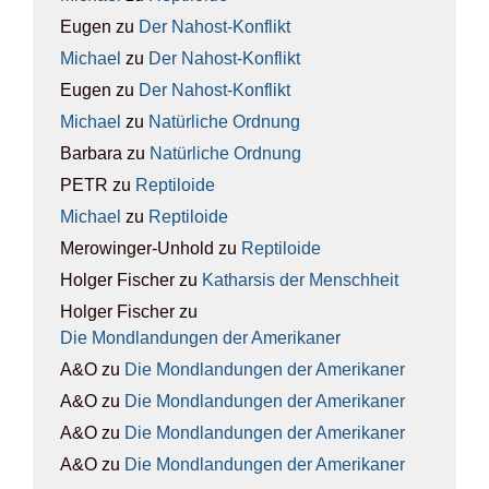
Eugen
zu
Der Nah­ost-Kon­flikt
Michael
zu
Der Nah­ost-Kon­flikt
Eugen
zu
Der Nah­ost-Kon­flikt
Michael
zu
Natür­li­che Ord­nung
Barbara
zu
Natür­li­che Ord­nung
PETR
zu
Rep­ti­lo­ide
Michael
zu
Rep­ti­lo­ide
Merowinger-Unhold
zu
Rep­ti­lo­ide
Holger Fischer
zu
Kathar­sis der Mensch­heit
Holger Fischer
zu
Die Mond­lan­dun­gen der Ame­ri­ka­ner
A&O
zu
Die Mond­lan­dun­gen der Ame­ri­ka­ner
A&O
zu
Die Mond­lan­dun­gen der Ame­ri­ka­ner
A&O
zu
Die Mond­lan­dun­gen der Ame­ri­ka­ner
A&O
zu
Die Mond­lan­dun­gen der Ame­ri­ka­ner