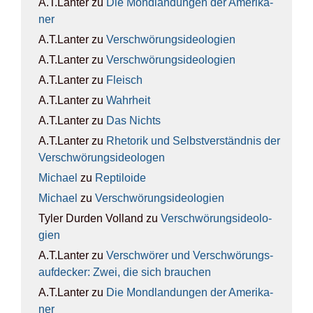
A.T.Lanter
zu
Die Mond­lan­dun­gen der Ame­ri­ka­
ner
A.T.Lanter
zu
Ver­schwö­rungs­ideo­lo­gien
A.T.Lanter
zu
Ver­schwö­rungs­ideo­lo­gien
A.T.Lanter
zu
Fleisch
A.T.Lanter
zu
Wahr­heit
A.T.Lanter
zu
Das Nichts
A.T.Lanter
zu
Rhe­to­rik und Selbst­ver­ständ­nis der
Ver­schwö­rungs­ideo­lo­gen
Michael
zu
Rep­ti­lo­ide
Michael
zu
Ver­schwö­rungs­ideo­lo­gien
Tyler Durden Volland
zu
Ver­schwö­rungs­ideo­lo­
gien
A.T.Lanter
zu
Ver­schwö­rer und Ver­schwö­rungs­
auf­de­cker: Zwei, die sich brau­chen
A.T.Lanter
zu
Die Mond­lan­dun­gen der Ame­ri­ka­
ner