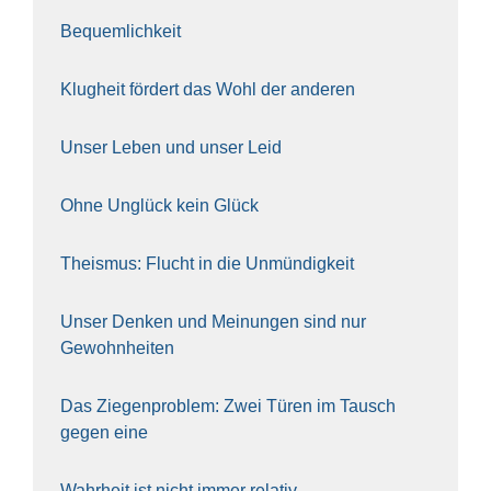
Bequem­lich­keit
Klug­heit för­dert das Wohl der ande­ren
Unser Leben und unser Leid
Ohne Unglück kein Glück
The­is­mus: Flucht in die Unmün­dig­keit
Unser Den­ken und Mei­nun­gen sind nur
Gewohn­hei­ten
Das Zie­gen­pro­blem: Zwei Türen im Tausch
gegen eine
Wahr­heit ist nicht immer rela­tiv