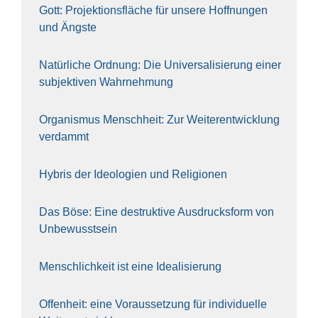
Gott: Pro­jek­ti­ons­flä­che für unse­re Hoff­nun­gen
und Ängs­te
Natür­li­che Ord­nung: Die Uni­ver­sa­li­sie­rung einer
sub­jek­ti­ven Wahr­neh­mung
Orga­nis­mus Mensch­heit: Zur Wei­ter­ent­wick­lung
ver­dammt
Hybris der Ideo­lo­gien und Reli­gio­nen
Das Böse: Eine destruk­ti­ve Aus­drucks­form von
Unbe­wusst­sein
Mensch­lich­keit ist eine Idea­li­sie­rung
Offen­heit: eine Vor­aus­set­zung für indi­vi­du­el­le