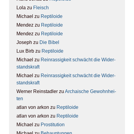
Lola
zu
Fleisch
Michael
zu
Rep­ti­lo­ide
Mendez
zu
Rep­ti­lo­ide
Mendez
zu
Rep­ti­lo­ide
Joseph
zu
Die Bibel
Lux Birb
zu
Rep­ti­lo­ide
Michael
zu
Rein­ras­sig­keit schwächt die Wider­
stands­kraft
Michael
zu
Rein­ras­sig­keit schwächt die Wider­
stands­kraft
Werner Reinstadler
zu
Archai­sche Gewohn­hei­
ten
atlan von arkon
zu
Rep­ti­lo­ide
atlan von arkon
zu
Rep­ti­lo­ide
Michael
zu
Pro­sti­tu­ti­on
Michael
zu
Behaup­tun­gen