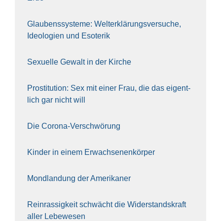
Glau­bens­sys­te­me: Welt­erklä­rungs­ver­su­che,
Ideo­lo­gien und Eso­te­rik
Sexu­el­le Gewalt in der Kir­che
Pro­sti­tu­ti­on: Sex mit einer Frau, die das eigent­
lich gar nicht will
Die Coro­na-Ver­schwö­rung
Kin­der in einem Erwach­se­nen­kör­per
Mond­lan­dung der Ame­ri­ka­ner
Rein­ras­sig­keit schwächt die Wider­stands­kraft
aller Lebe­we­sen