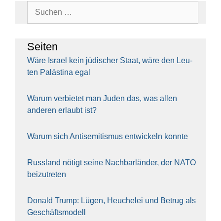
Suchen
nach:
Sei­ten
Wäre Isra­el kein jüdi­scher Staat, wäre den Leu­
ten Paläs­ti­na egal
War­um ver­bie­tet man Juden das, was allen
ande­ren erlaubt ist?
War­um sich Anti­se­mi­tis­mus ent­wi­ckeln konn­te
Russ­land nötigt sei­ne Nach­bar­län­der, der NATO
bei­zu­tre­ten
Donald Trump: Lügen, Heu­che­lei und Betrug als
Geschäfts­mo­dell