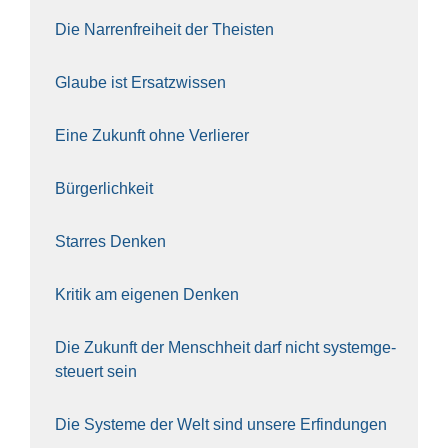
Die Nar­ren­frei­heit der The­is­ten
Glau­be ist Ersatz­wis­sen
Eine Zukunft ohne Ver­lie­rer
Bür­ger­lich­keit
Star­res Den­ken
Kri­tik am eige­nen Den­ken
Die Zukunft der Mensch­heit darf nicht sys­tem­ge­
steu­ert sein
Die Sys­te­me der Welt sind unse­re Erfin­dun­gen