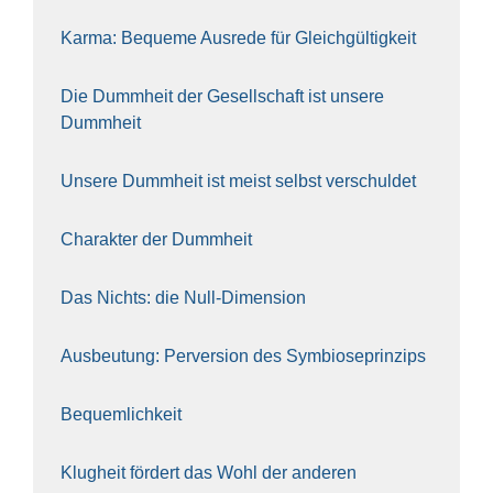
Kar­ma: Beque­me Aus­re­de für Gleich­gül­tig­keit
Die Dumm­heit der Gesell­schaft ist unse­re
Dumm­heit
Unse­re Dumm­heit ist meist selbst ver­schul­det
Cha­rak­ter der Dumm­heit
Das Nichts: die Null-Dimen­si­on
Aus­beu­tung: Per­ver­si­on des Sym­bio­se­prin­zips
Bequem­lich­keit
Klug­heit för­dert das Wohl der ande­ren