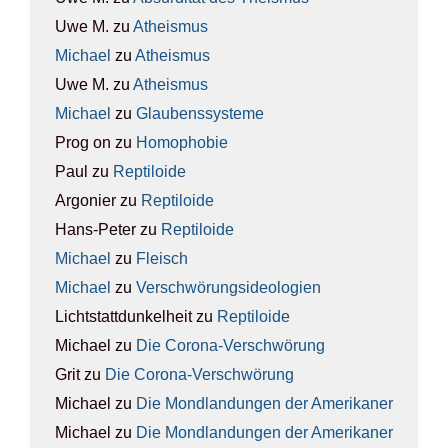
Uwe M.
zu
Athe­is­mus
Michael
zu
Athe­is­mus
Uwe M.
zu
Athe­is­mus
Michael
zu
Glau­bens­sys­te­me
Prog on
zu
Homo­pho­bie
Paul
zu
Rep­ti­lo­ide
Argonier
zu
Rep­ti­lo­ide
Hans-Peter
zu
Rep­ti­lo­ide
Michael
zu
Fleisch
Michael
zu
Ver­schwö­rungs­ideo­lo­gien
Lichtstattdunkelheit
zu
Rep­ti­lo­ide
Michael
zu
Die Coro­na-Ver­schwö­rung
Grit
zu
Die Coro­na-Ver­schwö­rung
Michael
zu
Die Mond­lan­dun­gen der Ame­ri­ka­ner
Michael
zu
Die Mond­lan­dun­gen der Ame­ri­ka­ner