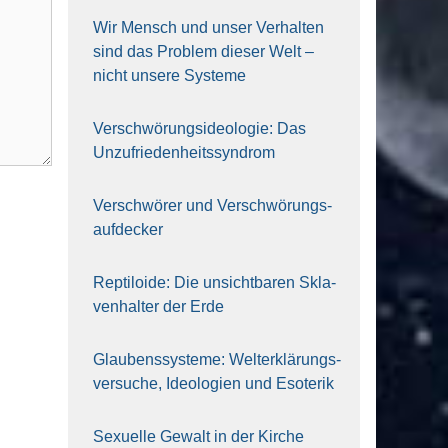
Wir Mensch und unser Ver­hal­ten
sind das Pro­blem die­ser Welt –
nicht unse­re Sys‍te‍me
Ver­schwö­rungs­ideo­lo­gie: Das
Unzufrieden­heitssyndrom
Ver­schwö­rer und Verschwörungs­
aufdecker
Rep­ti­lo­ide: Die unsicht­ba­ren Skla­
ven­hal­ter der Erde
Glau­bens­sys­te­me: Welt­erklä­rungs­
ver­su­che, Ideo­lo­gien und Eso­te­rik
Sexu­el­le Gewalt in der Kir­che