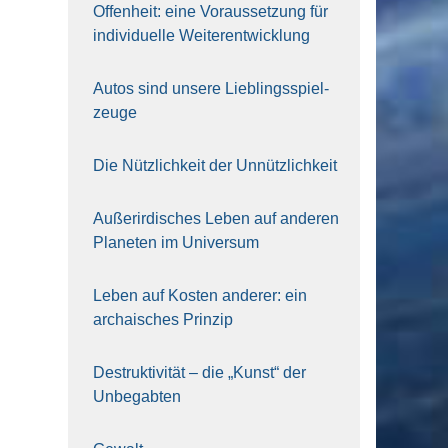
Offen­heit: eine Vor­aus­set­zung für
indi­vi­du­el­le Wei­ter­ent­wick­lung
Autos sind unse­re Lieb­lings­spiel­
zeu­ge
Die Nütz­lich­keit der Unnütz­lich­keit
Außer­ir­di­sches Leben auf ande­ren
Pla­ne­ten im Uni­ver­sum
Leben auf Kos­ten ande­rer: ein
archai­sches Prin­zip
Destruk­ti­vi­tät – die „Kunst“ der
Unbe­gab­ten