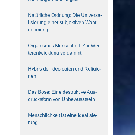
Natür­li­che Ord­nung: Die Uni­ver­sa­
li­sie­rung einer sub­jek­ti­ven Wahr­
neh­mung
Orga­nis­mus Mensch­heit: Zur Wei­
ter­ent­wick­lung ver­dammt
Hybris der Ideo­lo­gien und Reli­gio­
nen
Das Böse: Eine destruk­ti­ve Aus­
drucks­form von Unbe­wusst­sein
Mensch­lich­keit ist eine Idea­li­sie­
rung