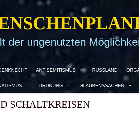
EN­SCHEN­PLA­N
t der ungenutzten Möglichke
GEN­KNECHT
ANTI­SE­MI­TIS­MUS
RUSS­LAND
ORGA
NA­LIS­MUS
ORD­NUNG
GLAU­BENS­SA­CHEN
D SCHALT­KREI­SEN