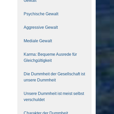
Gewalt
Psy­chi­sche Gewalt
Aggres­si­ve Gewalt
Media­le Gewalt
Kar­ma: Beque­me Aus­re­de für
Gleich­gül­tig­keit
Die Dumm­heit der Gesell­schaft ist
unse­re Dumm­heit
Unse­re Dumm­heit ist meist selbst
ver­schul­det
Cha­rak­ter der Dumm­heit