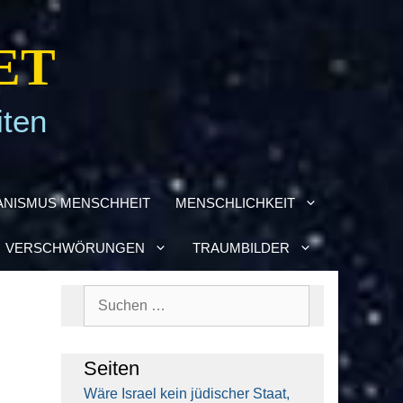
ET
iten
­NIS­MUS MENSCH­HEIT
MENSCH­LICH­KEIT
VER­SCHWÖ­RUN­GEN
TRAUM­BIL­DER
Suchen
nach:
Sei­ten
Wäre Isra­el kein jüdi­scher Staat,