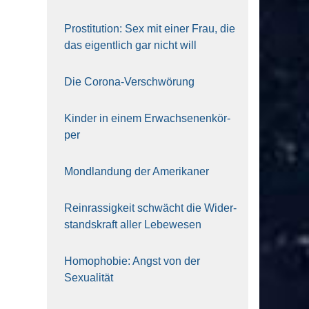
Pro­sti­tu­ti­on: Sex mit einer Frau, die
das eigent­lich gar nicht will
Die Coro­na-Ver­schwö­rung
Kin­der in einem Erwach­se­nen­kör­
per
Mond­lan­dung der Ame­ri­ka­ner
Rein­ras­sig­keit schwächt die Wider­
stands­kraft aller Lebe­we­sen
Homo­pho­bie: Angst von der
Sexua­li­tät