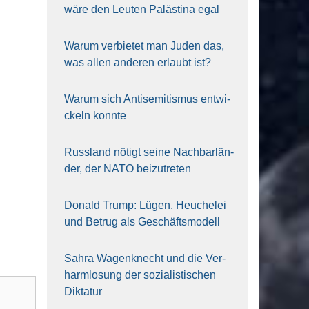
wäre den Leu­ten Paläs­ti­na egal
War­um ver­bie­tet man Juden das,
was allen ande­ren erlaubt ist?
War­um sich Anti­se­mi­tis­mus ent­wi­
ckeln konn­te
Russ­land nötigt sei­ne Nach­bar­län­
der, der NATO bei­zu­tre­ten
Donald Trump: Lügen, Heu­che­lei
und Betrug als Geschäfts­mo­dell
Sahra Wagen­knecht und die Ver­
harm­lo­sung der sozia­lis­ti­schen
Dik­ta­tur