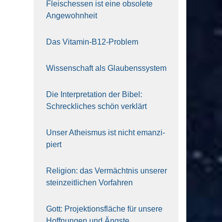
Fleisch­essen ist eine obso­le­te
An‍ge‍wohn‍heit
Das Vit­amin-B12-Pro­blem
Wis­sen­schaft als Glau­bens­sys­tem
Die Inter­pre­ta­ti­on der Bibel:
Schreck­li­ches schön ver­klärt
Unser Athe­is­mus ist nicht eman­zi­
piert
Reli­gi­on: das Ver­mächt­nis unse­rer
stein­zeit­li­chen Vor­fah­ren
Gott: Pro­jek­ti­ons­flä­che für unse­re
Hoff­nun­gen und Ängs­te